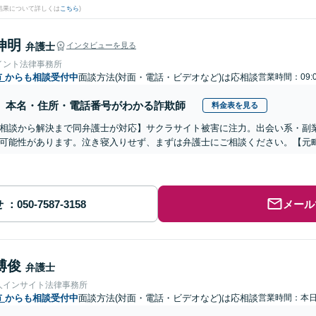
結果について詳しくは
こちら
)
伸明
弁護士
インタビューを見る
イント法律事務所
市
からも相談受付中
面談方法(対面・電話・ビデオなど)は応相談
営業時間：09:0
本名・住所・電話番号がわかる詐欺師
料金表を見る
相談から解決まで同弁護士が対応】サクラサイト被害に注力。出会い系・副
可能性があります。泣き寝入りせず、まずは弁護士にご相談ください。【元
せ
メール
博俊
弁護士
人インサイト法律事務所
市
からも相談受付中
面談方法(対面・電話・ビデオなど)は応相談
営業時間：本