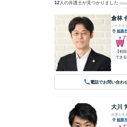
12
人の弁護士が見つかりました
(検索
倉林 
ノースポ
姫路
【初回
できる
電話でお問い合わ
大川 
弁護士法
姫路