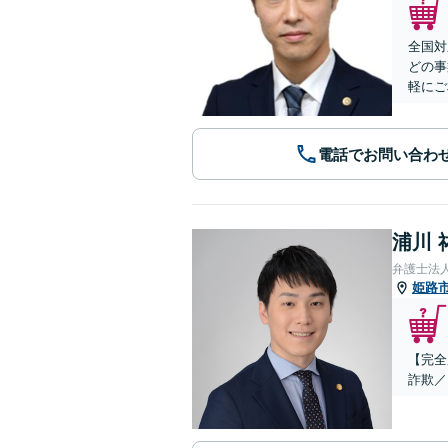
全国対
どの事
軽にご
電話でお問い合わ
浦川 
弁護士法
姫路
【完全
詐欺／