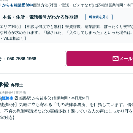
市
からも相談受付中
面談方法(対面・電話・ビデオなど)は応相談
営業時間：本
本名・住所・電話番号がわかる詐欺師
料金表を見る
エリア対応】【相談は何度でも無料】投資詐欺、副業詐欺、ぼったくり被害
な対応が求められます。「騙された」「入金してしまった」といった場合は
・WEB相談可】
せ
メール
孝俊
弁護士
垣法律会計事務所
県
姫路市
姫路駅
から徒歩5分
営業時間：本日定休日
|
徒歩5分】気軽に立ち寄れる「街の法律事務所」を目指しています。借
、不貞の慰謝料請求などの実績多数！困っている人の声にしっかり耳を
室対応】