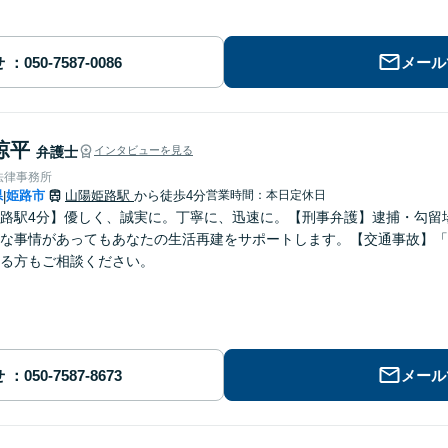
せ
メール
涼平
弁護士
インタビューを見る
法律事務所
県
姫路市
山陽姫路駅
から徒歩4分
営業時間：本日定休日
|
路駅4分】優しく、誠実に。丁寧に、迅速に。【刑事弁護】逮捕・勾留
な事情があってもあなたの生活再建をサポートします。【交通事故】「
る方もご相談ください。
せ
メール