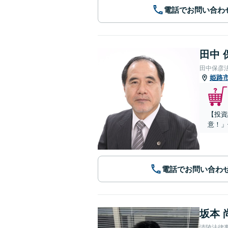
電話でお問い合わ
田中 
田中保彦
姫路
【投資
意！」
電話でお問い合わ
坂本 
清陵法律