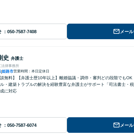
せ
メール
剛史
弁護士
江法律事務所
県
姫路市
営業時間：本日定休日
|
談無料】【弁護士歴10年以上】離婚協議・調停・審判どの段階でもO
ル・建築トラブルの解決を経験豊富な弁護士がサポート「司法書士・税
成に対応
せ
メール