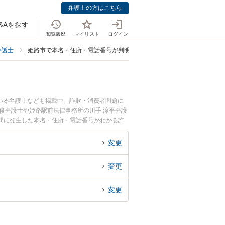
弁護士の方はこちら
&Aを探す
閲覧履歴
マイリスト
ログイン
弁護士
姫路市で本名・住所・電話番号が判明に強い弁護士
いる弁護士なども掲載中。詐欺・消費者問題に
俊弁護士や姫路駅前法律事務所の川手 涼平弁護
間に発生した本名・住所・電話番号がわかる詐
士を検索したい』『初回相談無料で本名・住所・
変更
変更
変更