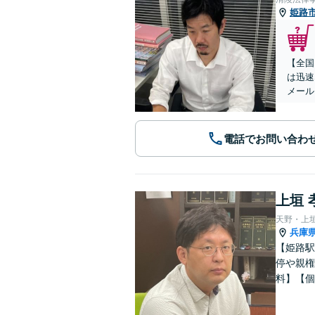
姫路
【全国
は迅速
メール
電話でお問い合わ
上垣 
天野・上
兵庫
【姫路駅
停や親権
料】【個