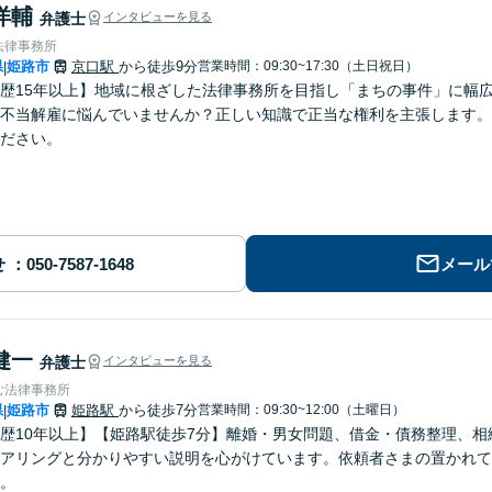
洋輔
弁護士
インタビューを見る
法律事務所
県
姫路市
京口駅
から徒歩9分
営業時間：09:30~17:30（土日祝日）
|
歴15年以上】地域に根ざした法律事務所を目指し「まちの事件」に幅
不当解雇に悩んでいませんか？正しい知識で正当な権利を主張します。
ださい。
せ
メール
健一
弁護士
インタビューを見る
む法律事務所
県
姫路市
姫路駅
から徒歩7分
営業時間：09:30~12:00（土曜日）
|
歴10年以上】【姫路駅徒歩7分】離婚・男女問題、借金・債務整理、
アリングと分かりやすい説明を心がけています。依頼者さまの置かれて
。