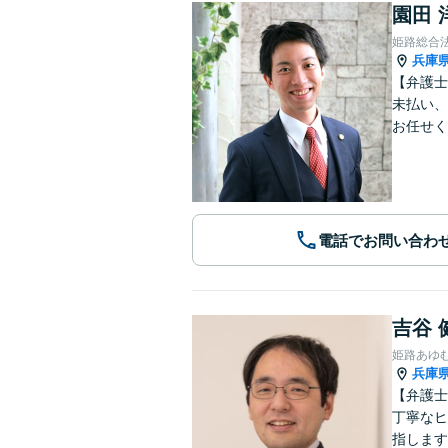
園田 
姫路総合
兵庫
【弁護士
未払い、
お任せく
電話でお問い合わ
吉谷 
姫路あゆ
兵庫
【弁護士
丁寧なヒ
指します