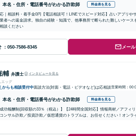
本名・住所・電話番号がわかる詐欺師
料金表を見る
応｜相談料・着手金0円【電話相談可！LINEでスピード対応】占いアプリや
業者への返金請求。独自の経験・知識で、他事務所で断られた難しいケース
相談ください
せ
メール
祐輔
弁護士
インタビューを見る
人エッグ
市
からも相談受付中
面談方法(対面・電話・ビデオなど)は応相談
営業時間：00:
本名・住所・電話番号がわかる詐欺師
料金表を見る
成功報酬制(回収額の33％（税込）】【24時間全国対応】情報商材／アフィ
コンサル詐欺／投資詐欺／仮想通貨のトラブルは、お任せください！オンラ