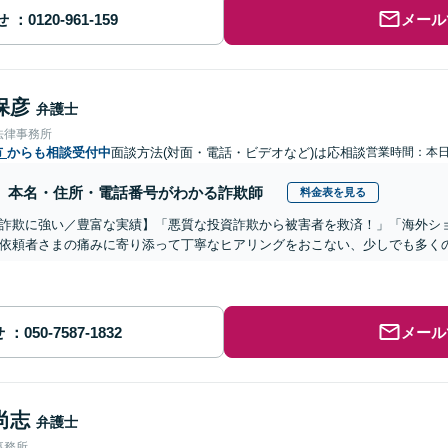
せ
メール
保彦
弁護士
法律事務所
市
からも相談受付中
面談方法(対面・電話・ビデオなど)は応相談
営業時間：本
本名・住所・電話番号がわかる詐欺師
料金表を見る
詐欺に強い／豊富な実績】「悪質な投資詐欺から被害者を救済！」「海外シ
依頼者さまの痛みに寄り添って丁寧なヒアリングをおこない、少しでも多く
せ
メール
尚志
弁護士
事務所