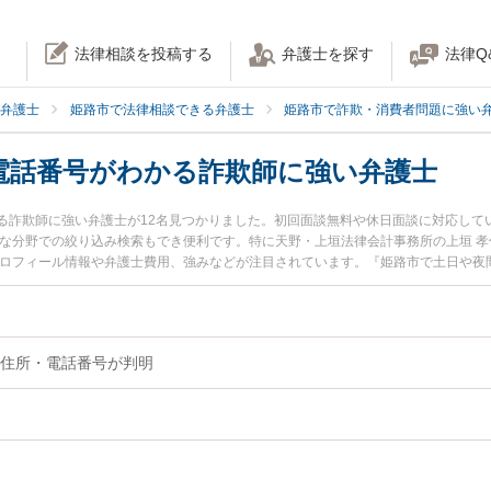
法律相談を投稿する
弁護士を探す
法律Q
弁護士
姫路市で法律相談できる弁護士
姫路市で詐欺・消費者問題に強い
電話番号がわかる詐欺師に強い弁護士
る詐欺師に強い弁護士が12名見つかりました。初回面談無料や休日面談に対応して
かな分野での絞り込み検索もでき便利です。特に天野・上垣法律会計事務所の上垣 孝
プロフィール情報や弁護士費用、強みなどが注目されています。『姫路市で土日や夜
』『本名・住所・電話番号がわかる詐欺師のトラブル解決の実績豊富な近くの弁護
市内の弁護士に相談予約したい』などでお困りの相談者さんにおすすめです。
住所・電話番号が判明