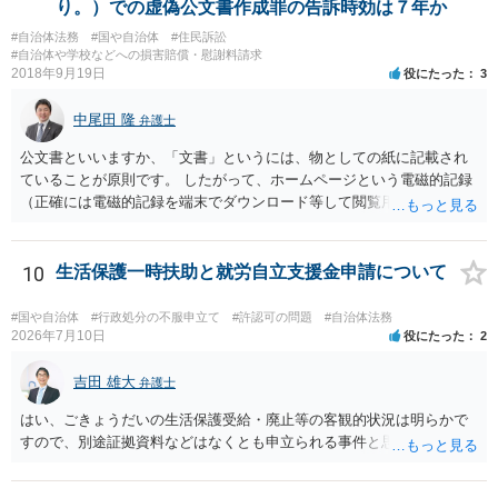
り。）での虚偽公文書作成罪の告訴時効は７年か
#自治体法務
#国や自治体
#住民訴訟
#自治体や学校などへの損害賠償・慰謝料請求
2018年9月19日
役にたった
3
中尾田 隆
弁護士
公文書といいますか、「文書」というには、物としての紙に記載され
ていることが原則です。 したがって、ホームページという電磁的記録
（正確には電磁的記録を端末でダウンロード等して閲覧用のソフトで
表示している画面）は文書ではありません。刑法１６１条の２に該当
するか否かとなります。 また、自動計算シートが「権利、義務又は事
実証明に関する電磁的記録」に該当するか否かは、具体的な裁判とな
10
生活保護一時扶助と就労自立支援金申請について
ったときに裁判所がどのように判断するかは予測できません。 私見で
すが、一般論としては、ホームページ上の自動計算シートはあくまで
#国や自治体
#行政処分の不服申立て
#許認可の問題
#自治体法務
参考の情報であり、何か手続きをするさいに具体的に算定することに
2026年7月10日
役にたった
2
なると思われますので、「権利、義務又は事実証明に関する電磁的記
録」に該当しないと考えられます。 なお、刑法１６１条の２は「人の
吉田 雄大
弁護士
事務処理を誤らせる目的で、」という要件がかかっているため、当該
はい、ごきょうだいの生活保護受給・廃止等の客観的状況は明らかで
目的を欠く場合は刑法１６１条の２に該当しません。
すので、別途証拠資料などはなくとも申立られる事件と思います。