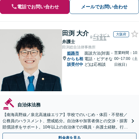
電話でお問い合わせ
メールでお問い合わせ
田渕 大介
大阪府
インタビュ
ーを見る
弁護士
田渕総合法律事務所
営業時間：10:
姫路市
面談方法(対面・
からも相
電話・ビデオな
00~17:00（土
談受付中
ど)は応相談
日祝日）
自治体法務
【南海高野線／泉北高速線エリア】学校でのいじめ・体罰・不登校／
公務員のハラスメント、懲戒処分。自治体や加害者側との交渉・損害
賠償請求をサポート。10年以上の自治体での職員・弁護士経験。行政
組織の動きを見据えて解決策をご提案【オンライン可】
料金表を見る