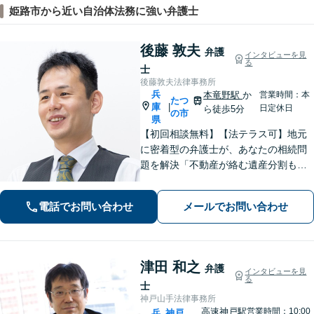
姫路市から近い自治体法務に強い弁護士
後藤 敦夫
弁護
インタビューを見
る
士
後藤敦夫法律事務所
兵
本竜野駅
か
営業時間：本
たつ
庫
|
日定休日
ら徒歩5分
の市
県
【初回相談無料】【法テラス可】地元
に密着型の弁護士が、あなたの相続問
題を解決「不動産が絡む遺産分割も的
確に対応」借金問題に精通した弁護士
が、オーダーメイドの解決策をご提案
電話でお問い合わせ
メールでお問い合わせ
「他の事務所で対応できなかった自己
破産もご相談ください」【本竜野駅5
分】
津田 和之
弁護
インタビューを見
る
士
神戸山手法律事務所
高速神戸駅
営業時間：10:00
兵
神戸