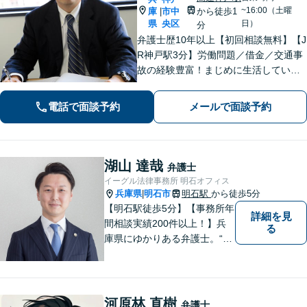
~16:00（土曜
庫
市中
から徒歩1
|
県
央区
日）
分
弁護士歴10年以上【初回相談無料】【J
R神戸駅3分】労働問題／借金／交通事
故の経験豊富！まじめに生活している
方の正当な権利を守るため、最適な解
決策をご提案いたします。関西学院大
電話で面談予約
メールで面談予約
学大学院（ロースクール）の現役教
授。
湖山 達哉
弁護士
イーグル法律事務所 明石オフィス
兵庫県
明石市
明石駅
から徒歩5分
|
【明石駅徒歩5分】【事務所年
詳細を見
間相談実績200件以上！】兵
る
庫県にゆかりある弁護士。“プ
ロフェッショナル” として、依
頼者のために尽力します。複
数弁護士が連携し、高度な問
題にも迅速に対応いたしま
河原林 直樹
弁護士