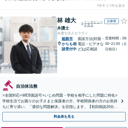
7件中 1-7件を表示
林 雄大
兵庫県
インタビュー
を見る
弁護士
弁護士法人セラヴィ
営業時間：09:
姫路市
面談方法(対面・
からも相
電話・ビデオな
00~21:00（土
談受付中
ど)は応相談
日祝日）
自治体法務
⭐️全国対応⭐️WEB面談可⭐️いじめ問題・学校を相手にした問題に特化⭐️
学校生活でお困りのお子さまと保護者の方、学校関係者の方のお気持
ちに寄り添い、「適切な問題解決」を目指します。【初回相談20分無
料】
料金表を見る