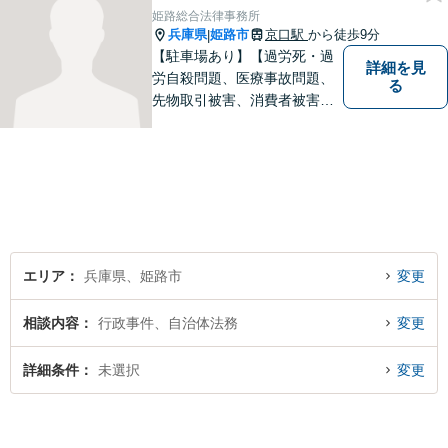
姫路総合法律事務所
兵庫県
姫路市
京口駅
から徒歩9分
|
【駐車場あり】【過労死・過
詳細を見
労自殺問題、医療事故問題、
る
先物取引被害、消費者被害、
サラ金・クレジット被害】被
害に遭われた方の立場で問題
の解決を図ると共に、よりよ
い社会になるためのお力にな
ることができればと考えてい
ます。 お気軽にご相談くださ
い。
エリア
兵庫県、姫路市
変更
相談内容
行政事件、自治体法務
変更
詳細条件
未選択
変更