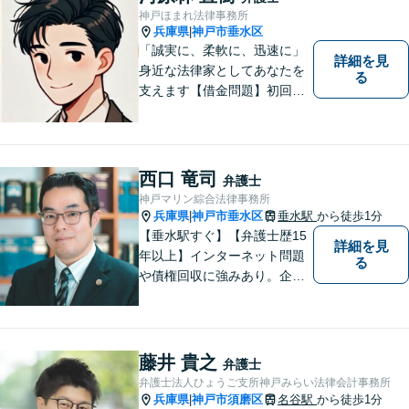
す。【初回無料相談】
神戸ほまれ法律事務所
兵庫県
神戸市垂水区
|
「誠実に、柔軟に、迅速に」
詳細を見
身近な法律家としてあなたを
る
支えます【借金問題】初回相
談無料／法テラスOK。丁寧な
説明で納得感ある解決を【相
続問題】生前対策から相続発
生後の手続き・トラブル対応
西口 竜司
弁護士
までワンストップで対応【オ
神戸マリン綜合法律事務所
ンライン面談OK】
兵庫県
神戸市垂水区
垂水駅
から徒歩1分
|
【垂水駅すぐ】【弁護士歴15
詳細を見
年以上】インターネット問題
る
や債権回収に強みあり。企業
ならではの困りごとまで幅広
く対応。女性弁護士も在籍し
ているため、男性弁護士に話
しづらくてもご安心くださ
藤井 貴之
弁護士
い。【分割払いOK】【休日・
弁護士法人ひょうご支所神戸みらい法律会計事務所
夜間面談・ビデオ面談可】
兵庫県
神戸市須磨区
名谷駅
から徒歩1分
|