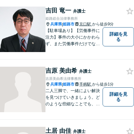
吉田 竜一
弁護士
姫路総合法律事務所
兵庫県
姫路市
京口駅
から徒歩9分
|
【駐車場あり】【労働事件に
詳細を見
注力】事件の大小にかかわら
る
ず、また労働事件だけでなく
全ての事件について、引き受
けた事件は依頼者の目線で依
頼者とともに頑張っていきた
吉原 美由希
いと考えています。 お気軽に
弁護士
ご相談ください。
吉原美由希法律事務所
兵庫県
姫路市
手柄駅
から徒歩1分
|
二人三脚で、一緒によい解決
詳細を見
を見つけていきましょう。ど
る
のような些細なことでも、ま
ずはご相談ください。
土居 由佳
弁護士