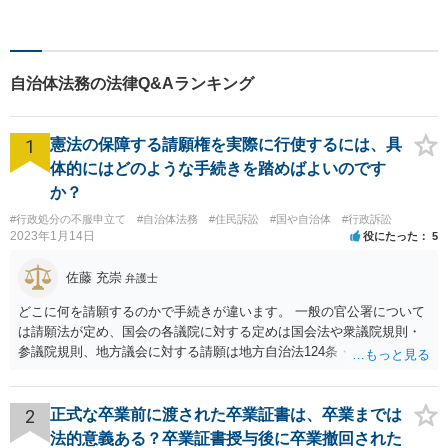
した。日韓渉外事件のみなら
ず、幅広い分野を取り扱って
います。一人ひとりに誠意を
持って尽力しますので、ぜひ
自治体法務の法律Q&Aランキング
一度ご相談ください。
1
憲法の保障する請願権を実際に行使するには、具
体的にはどのような手続きを踏めばよいのです
か？
#行政処分の不服申立て
#自治体法務
#住民訴訟
#国や自治体
#行政訴訟
2023年1月14日
役にたった
5
佐藤 充崇
弁護士
どこに何を請願するのかで手続きが違います。 一般の官公署について
は請願法が定め、国会の各議院に対する定めは国会法や衆議院規則・
参議院規則、地方議会に対する請願は地方自治法124条・125条が定め
ています。 請願を行おうとする官公署にまず問いあわせるのが比較的
スムースかと思います。
2
正式な卒業前に渡された卒業証書は、卒業までは
法的意義ある？卒業証書授与後に卒業撤回された