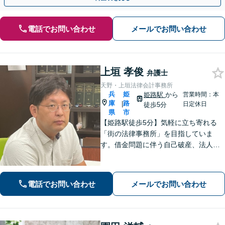
電話でお問い合わせ
メールでお問い合わせ
上垣 孝俊
弁護士
天野・上垣法律会計事務所
兵
姫
姫路駅
から
営業時間：本
庫
路
|
日定休日
徒歩5分
県
市
【姫路駅徒歩5分】気軽に立ち寄れる
「街の法律事務所」を目指していま
す。借金問題に伴う自己破産、法人破
産/離婚調停や親権、不貞の慰謝料請求
などの実績多数！困っている人の声に
しっかり耳を傾けサポートいたしま
電話でお問い合わせ
メールでお問い合わせ
す。【初回相談無料】【個室対応】