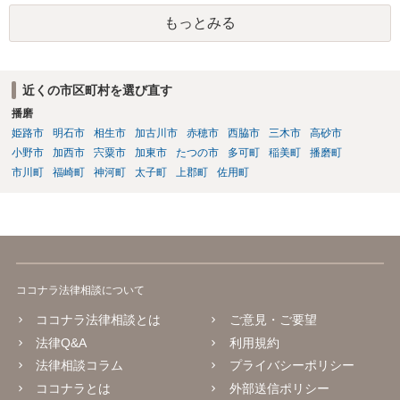
もっとみる
近くの市区町村を選び直す
播磨
姫路市
明石市
相生市
加古川市
赤穂市
西脇市
三木市
高砂市
小野市
加西市
宍粟市
加東市
たつの市
多可町
稲美町
播磨町
市川町
福崎町
神河町
太子町
上郡町
佐用町
ココナラ法律相談について
ココナラ法律相談とは
ご意見・ご要望
法律Q&A
利用規約
法律相談コラム
プライバシーポリシー
ココナラとは
外部送信ポリシー