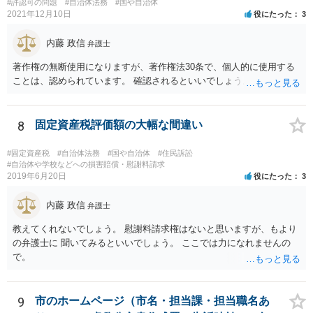
#許認可の問題
#自治体法務
#国や自治体
2021年12月10日
役にたった
3
内藤 政信
弁護士
著作権の無断使用になりますが、著作権法30条で、個人的に使用する
ことは、認められています。 確認されるといいでしょう。
8
固定資産税評価額の大幅な間違い
#固定資産税
#自治体法務
#国や自治体
#住民訴訟
#自治体や学校などへの損害賠償・慰謝料請求
2019年6月20日
役にたった
3
内藤 政信
弁護士
教えてくれないでしょう。 慰謝料請求権はないと思いますが、もより
の弁護士に 聞いてみるといいでしょう。 ここでは力になれませんの
で。
9
市のホームページ（市名・担当課・担当職名あ