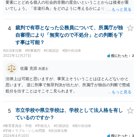
要素にとどめる個人の社会的非難の度合いということからは後者が重
て学籍を剥奪されたかどうか、ということなので、厳密に言えば卒業
いでしょう。「非違行為」をどのように考えるかによります。
証書自体の議論とは直接関係しないと思います。
4
裁判で有罪となった公務員について、所属庁が独
自審理により「無実なので不処分」との判断を下
す事は可能？
#自治体法務
#刑事裁判
#行政訴訟
#国や自治体
2022年12月27日
役にたった
2
佐藤 充崇
弁護士
法律上は可能と思いますが、事実上そういうことはほとんどないかと
思います。 逆に刑事で無罪判決が出たが、所属庁が独自の判断で懲戒
処分を出すことはそこそこ見られます。
5
市立学校や県立学校は、学校として法人格を有し
ているのですか？
#教育委員会・学校
#学校法人
#行政訴訟
#国や自治体
#学校トラブル・いじめ問題
#自治体法務
2024年4月10日
役にたった
3