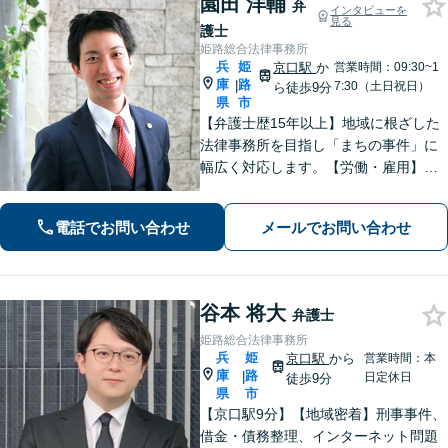
園田 洋輔
弁
インタビューを
見る
護士
姫路総合法律事務所
兵
姫
京口駅
か
営業時間：09:30~1
庫
路
|
7:30（土日祝日）
ら徒歩9分
県
市
【弁護士歴15年以上】地域に根ざした
法律事務所を目指し「まちの事件」に
幅広く対応します。【労働・雇用】残
業代の未払い、不当解雇に悩んでいま
せんか？正しい知識で正当な権利を主
電話でお問い合わせ
メールでお問い合わせ
張します。【相続・遺言】遺言書作成
のサポートはお任せください。
谷本 将大
弁護士
姫路総合法律事務所
兵
姫
京口駅
から
営業時間：本
庫
路
|
日定休日
徒歩9分
県
市
【京口駅9分】【地域密着】刑事事件、
借金・債務整理、インターネット問題