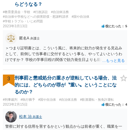
らどうなる？
#教育委員会・学校
#行政訴訟
#自治体法務
#自治体や学校などへの損害賠償・慰謝料請求
#国や自治体
#学校トラブル・いじめ問題
2023年3月13日
役にたった
5
匿名A
弁護士
＞つまり証明書とは、こういう風に、将来的に効力が発生する見込み
として、前倒しで当事者に交付するという事も、やってよいというわ
けですか？ 学校の学事日程の関係で効力発生日よりも前に交付したか
らとしても、効力発生日が記載されている証明書の効力に影響はない
でしょう。 両者をそろえるに越したことはないですが、卒業式の日程
自体は各学校によって慣例として定められることが多いですし、学籍
3
刑事罰と懲戒処分の重さが逆転している場合、法
離脱日も、学校によって異なるようですから、そのこと自体に特に問
的には、どちらのが罪が〝重い〟ということにな
題はないでしょう。 ＞万一、効力発生日より前に、その効力が無効と
るのか？
なる出来事が起こったとしたら、その証明書は効力を発生する事な
#刑事裁判
#執行猶予
#国や自治体
#自治体法務
#飲酒運転・無免許運転
く、証明書としては無効化されるということですね？ そう考えるのが
2023年2月15日
役にたった
4
自然でしょう。 ただし、卒業証書自体は、通常記載されている内容
が、全課程を修了したという事実について記載されており、卒業式時
松本 治
弁護士
点では、そのこと自体は過去の事実として間違いないので、卒業証書
自体の無効かどうかという法的な効力を議論するものではないでしょ
警察に対する信用を害するかという観点からは前者が重く、職業を一
う。 問題は、証書そのものではなく、在学中に何らかの問題を起こし