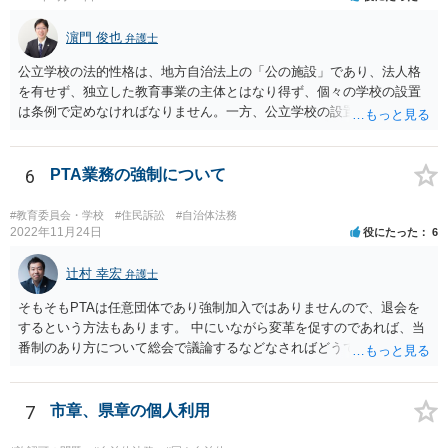
濵門 俊也
弁護士
公立学校の法的性格は、地方自治法上の「公の施設」であり、法人格
を有せず、独立した教育事業の主体とはなり得ず、個々の学校の設置
は条例で定めなければなりません。一方、公立学校の設置者である地
方公共団体は地方自治法上「法人とする。」と規定され、法律上の権
利義務の主体となる法人格を有し、教育事業の主体となっています。
ちなみに、公立学校は教育行政組織上の取扱いとしては「教育機関」
6
PTA業務の強制について
であり、校舎・校地等は地方自治法上「行政財産」とされています。
#教育委員会・学校
#住民訴訟
#自治体法務
2022年11月24日
役にたった
6
辻村 幸宏
弁護士
そもそもPTAは任意団体であり強制加入ではありませんので、退会を
するという方法もあります。 中にいながら変革を促すのであれば、当
番制のあり方について総会で議論するなどなさればどうでしょうか。
7
市章、県章の個人利用