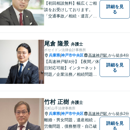
【初回相談無料】幅広くご相
詳細を見
談をお受けしております。
る
「交通事故／相続・遺言／離
婚・男女問題/刑事事件/借金問
題」など、個人から企業法務
までお気軽にご相談くださ
い。公認会計士試験合格者。
尾倉 隆景
弁護士
【夜間・休日相談可能（要予
ポセイドン法律会計事務所
約）】【弁護士歴10年以上】
兵庫県
神戸市中央区
高速神戸駅
から徒歩4分
|
【高速神戸駅4分】【夜間／休
詳細を見
日対応可能】インターネット
る
問題／企業法務／相続問題／
不動産問題／労働問題など、
幅広く対応可能。どうぞおお
気軽にご相談ください。
竹村 正樹
弁護士
元町山手法律事務所
兵庫県
神戸市中央区
高速神戸駅
から徒歩2分
|
離婚・男女問題，遺産相続，
詳細を見
労働問題，債務整理・自己破
る