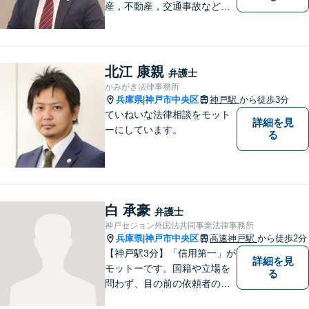
産，不動産，交通事故など生
活上の法律問題から，中小企
業法務，刑事事件の弁護ま
で。JR神戸駅、高速神戸駅か
ら徒歩約３分、大倉山駅から
北江 康親
弁護士
約9分
かみがき法律事務所
兵庫県
神戸市中央区
神戸駅
から徒歩3分
|
ていねいな法律相談をモット
詳細を見
ーにしています。
る
白 承豪
弁護士
神戸セジョン外国法共同事業法律事務所
兵庫県
神戸市中央区
高速神戸駅
から徒歩2分
|
【神戸駅3分】「信用第一」が
詳細を見
モットーです。国籍や立場を
る
問わず、目の前の依頼者のた
めに全力を尽くしてまいりま