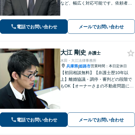
など、幅広く対応可能です。依頼者さ
まが抱える苦悩や苦しみにできる限り
寄り添い、丁寧かつ親身に対応いたし
ます。また、問題となっている背景事
電話でお問い合わせ
メールでお問い合わせ
情にも気を配り、根本的な解決を目指
します。
大江 剛史
弁護士
水田・大江法律事務所
兵庫県
姫路市
営業時間：本日定休日
|
【初回相談無料】【弁護士歴10年以
上】離婚協議・調停・審判どの段階で
もOK【オーナーさまの不動産問題に特
化】賃貸トラブル・建築トラブルの解
決を経験豊富な弁護士がサポート「司
法書士・税理士など他士業と連携」
【夜間面談可】遺言書作成に対応
電話でお問い合わせ
メールでお問い合わせ