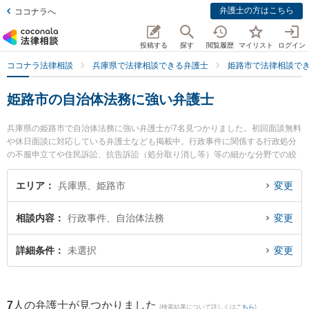
弁護士の方はこちら
ココナラへ
投稿する
探す
閲覧履歴
マイリスト
ログイン
ココナラ法律相談
兵庫県で法律相談できる弁護士
姫路市で法律相談で
姫路市の自治体法務に強い弁護士
兵庫県の姫路市で自治体法務に強い弁護士が7名見つかりました。初回面談無料
や休日面談に対応している弁護士なども掲載中。行政事件に関係する行政処分
の不服申立てや住民訴訟、抗告訴訟（処分取り消し等）等の細かな分野での絞
り込み検索もでき便利です。特に天野・上垣法律会計事務所の上垣 孝俊弁護士
や姫路総合法律事務所の園田 洋輔弁護士、姫路総合法律事務所の谷本 将大弁護
エリア
兵庫県、姫路市
変更
士のプロフィール情報や弁護士費用、強みなどが注目されています。『姫路市
で土日や夜間に発生した自治体法務のトラブルを今すぐに弁護士に相談した
相談内容
行政事件、自治体法務
変更
い』『自治体法務のトラブル解決の実績豊富な近くの弁護士を検索したい』
『初回相談無料で自治体法務を法律相談できる姫路市内の弁護士に相談予約し
たい』などでお困りの相談者さんにおすすめです。
詳細条件
未選択
変更
7
人の弁護士が見つかりました
(検索結果について詳しくは
こちら
)