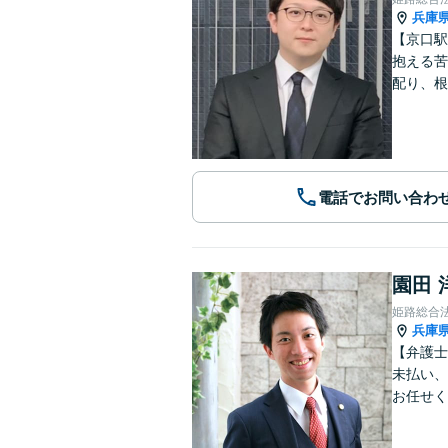
兵庫
【京口駅
抱える苦
配り、根
電話でお問い合わ
園田 
姫路総合
兵庫
【弁護士
未払い、
お任せく