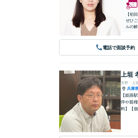
【初回
ぜひご
ルの解
電話で面談予約
上垣 
天野・上
兵庫
【姫路駅
停や親権
料】【個