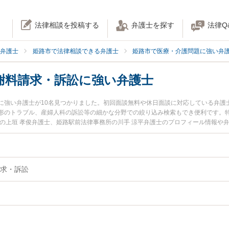
法律相談を投稿する
弁護士を探す
法律Q
弁護士
姫路市で法律相談できる弁護士
姫路市で医療・介護問題に強い弁
謝料請求・訴訟に強い弁護士
に強い弁護士が10名見つかりました。初回面談無料や休日面談に対応している弁護
トラブル、産婦人科の訴訟等の細かな分野での絞り込み検索もでき便利です。特に弁護士
所の上垣 孝俊弁護士、姫路駅前法律事務所の川手 涼平弁護士のプロフィール情報や
請求・訴訟のトラブルを今すぐに弁護士に相談したい』『医療事故の慰謝料請求・
料請求・訴訟を法律相談できる姫路市内の弁護士に相談予約したい』などでお困り
求・訴訟