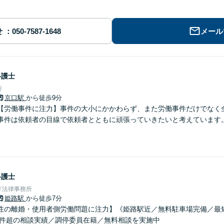
せ
メール
弁護士
所
京口駅
から徒歩9分
【労働事件に注力】事件の大小にかかわらず、また労働事件だけでなく
事件は依頼者の目線で依頼者とともに頑張っていきたいと考えています。
弁護士
ぎ法律事務所
姫路駅
から徒歩7分
性の離婚・使用者側労働問題に注力】《姫路駅近／無料駐車場完備／最
00件超の相談実績／調停委員在籍／無料相談を実施中