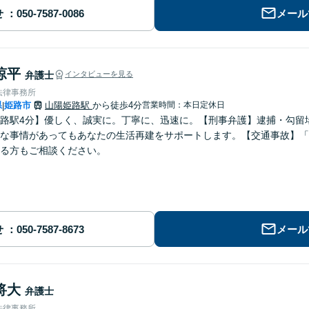
せ
メール
涼平
弁護士
インタビューを見る
法律事務所
県
姫路市
山陽姫路駅
から徒歩4分
営業時間：本日定休日
|
路駅4分】優しく、誠実に。丁寧に、迅速に。【刑事弁護】逮捕・勾留
な事情があってもあなたの生活再建をサポートします。【交通事故】「
る方もご相談ください。
せ
メール
将大
弁護士
法律事務所