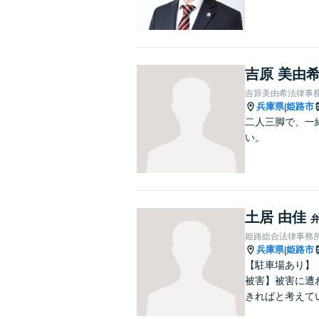
吉原 美由
吉原美由希法律事
兵庫県
姫路市
|
二人三脚で、一
い。
土居 由佳
姫路総合法律事務
兵庫県
姫路市
|
【駐車場あり】
被害】被害に遭
きればと考えて