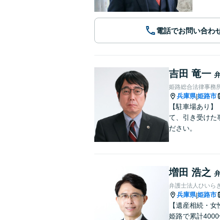
電話でお問い合わ
吉田 竜一
姫路総合法律事務
兵庫県
姫路市
|
【駐車場あり】
て、引き受けた
ださい。
増田 浩之
弁護士法人ひいら
兵庫県
姫路市
|
【遺産相続・女
姫路で累計40