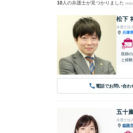
10
人の弁護士が見つかりました
(検索
松下 
弁護士法人A
兵庫
医師の
と経験
電話でお問い合わ
五十嵐
弁護士法
姫路