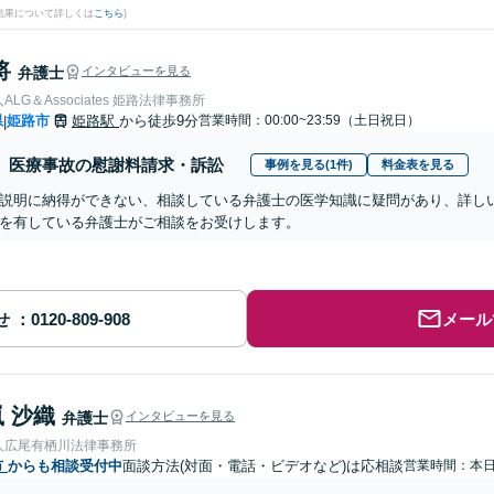
結果について詳しくは
こちら
)
将
弁護士
インタビューを見る
LG＆Associates 姫路法律事務所
県
姫路市
姫路駅
から徒歩9分
営業時間：00:00~23:59（土日祝日）
|
医療事故の慰謝料請求・訴訟
事例を見る(1件)
料金表を見る
説明に納得ができない、相談している弁護士の医学知識に疑問があり、詳し
を有している弁護士がご相談をお受けします。
せ
メール
 沙織
弁護士
インタビューを見る
人広尾有栖川法律事務所
市
からも相談受付中
面談方法(対面・電話・ビデオなど)は応相談
営業時間：本