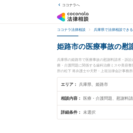
ココナラへ
ココナラ法律相談
兵庫県で法律相談できる
姫路市の医療事故の慰
兵庫県の姫路市で医療事故の慰謝料請求・訴訟
療・介護問題に関係する歯科治療ミスや美容整形の
所の松下 将弁護士や天野・上垣法律会計事務
路市で土日や夜間に発生した医療事故の慰謝料
検索したい』『初回相談無料で医療事故の慰謝
エリア
兵庫県、姫路市
相談内容
医療・介護問題、慰謝料請
詳細条件
未選択