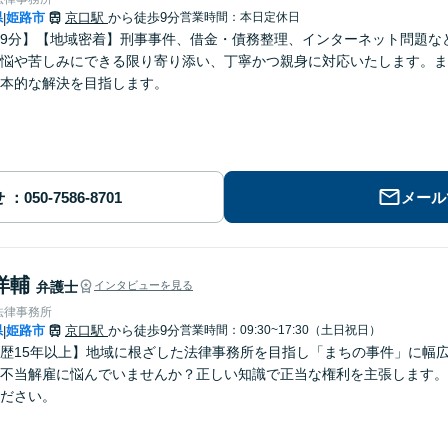
県
姫路市
京口駅
から徒歩9分
営業時間：本日定休日
|
9分】【地域密着】刑事事件、借金・債務整理、インターネット問題な
悩や苦しみにできる限り寄り添い、丁寧かつ親身に対応いたします。ま
本的な解決を目指します。
せ
メール
洋輔
弁護士
インタビューを見る
法律事務所
県
姫路市
京口駅
から徒歩9分
営業時間：09:30~17:30（土日祝日）
|
歴15年以上】地域に根ざした法律事務所を目指し「まちの事件」に幅
不当解雇に悩んでいませんか？正しい知識で正当な権利を主張します。
ださい。