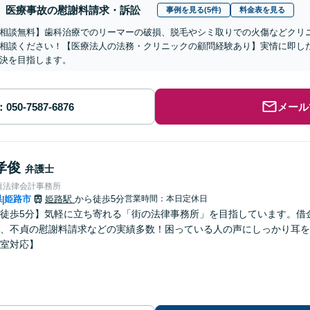
医療事故の慰謝料請求・訴訟
事例を見る(5件)
料金表を見る
相談無料】歯科治療でのリーマーの破損、脱毛やシミ取りでの火傷などクリ
相談ください！【医療法人の法務・クリニックの顧問経験あり】実情に即し
決を目指します。
メール
孝俊
弁護士
垣法律会計事務所
県
姫路市
姫路駅
から徒歩5分
営業時間：本日定休日
|
徒歩5分】気軽に立ち寄れる「街の法律事務所」を目指しています。借
、不貞の慰謝料請求などの実績多数！困っている人の声にしっかり耳を
室対応】