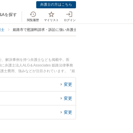
弁護士の方はこちら
&Aを探す
閲覧履歴
マイリスト
ログイン
護士
姫路市で慰謝料請求・訴訟に強い弁護士
士、解決事例を持つ弁護士なども掲載中。医
法人ALG＆Associates 姫路法律事務
弁護士費用、強みなどが注目されています。『姫
訴訟のトラブル解決の実績豊富な近くの弁護士を
の相談者さんにおすすめです。
変更
変更
変更