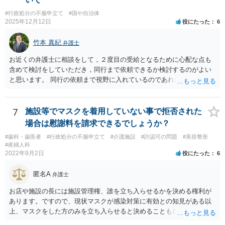
#行政処分の不服申立て
#国や自治体
2025年12月12日
役にたった
6
竹本 真紀
弁護士
お近くの弁護士に相談をして，２度目の受給となるために心配な点も
含めて検討をしていただき，同行まで依頼できるか検討するのがよい
と思います。 同行の依頼まで視野に入れているのであれば，お近くの
弁護士の方の方が，動いてもらいやすいかと思います。
7
施設等でマスクを着用していない事で拒否された
場合は慰謝料を請求できるでしょうか？
#歯科・歯医者
#行政処分の不服申立て
#介護施設
#許認可の問題
#美容整形
#産婦人科
2022年9月2日
役にたった
6
匿名A
弁護士
お店や施設の長には施設管理権、誰を立ち入らせるかを決める権利が
あります。ですので、現状マスクが感染対策に有効との知見がある以
上、マスクをした方のみを立ち入らせると決めることも自由であり、
不当な差別には当たらないと考えられます。 これが公衆浴場や旅館業