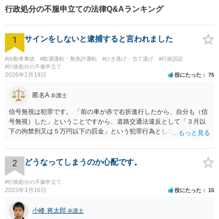
行政処分の不服申立ての法律Q&Aランキング
件になっているのであれば、また別の問題があります。 一般論として
は、虐待親と同居しないことによって、一時保護解除の可能性は高ま
ります。 ただ、別居すれば自動的に解除されるとは限りません。 一定
1
サインをしないと逮捕すると言われました
期間の虐待が、長男に対して深刻な影響を及ぼしている、長男自体に
一定期間何らかの措置をする必要がある、などと判断される可能性も
あります。 相談者も、ネグレクトの位置づけになっていると思われま
#自動車事故
#飲酒運転・無免許運転
#ひき逃げ・当て逃げ
#行政訴訟
#行政処分の不服申立て
すので、長男自身に特に問題がなく、長男も帰宅したいと希望してい
2026年2月19日
役にたった
75
たとしても、ご夫婦が継続して別居できるのかどうかなど、長男の安
全確保について色々と話を聞かれるでしょう。一時保護解除されたと
匿名A
弁護士
しても、児童福祉士指導が行われるかもしれません。 この案件は、他
の兄弟のこともあり非常に難しい決断を迫られる可能性があります。
信号無視は犯罪です。 「前の車が赤で右折進行したから、自分も（信
優先順位をつけられない中で、最終的には腹をくくって決断しなけれ
号無視）した」ということですから、道路交通法違反として「３月以
ばなりません。 しんどいと思いますが、児童相談所の職員と、よくコ
下の拘禁刑又は５万円以下の罰金」という犯罪行為として処罰される
ミニケーションをとって対応なさってください。
可能性がありました。 となると、警察官としては、あなたがサインし
ようとしまいと現行犯逮捕できるわけです。 そこを、「サインをしな
いと逮捕する」というのは、「現行犯逮捕して刑事処分（罰金でも前
2
どうなってしまうのか心配です。
科になる）にできるが、認めてサインすれば反則処理（何千円程度の
反則金があっても前科にならない）ですませてあげる」という意味で
#行政処分の不服申立て
す。 あなたはこの警察官を非難するのではなく、感謝すべきというこ
2023年3月16日
役にたった
15
とです。 警察官の「こんな事を言うのだったら免許証返した方がい
い」との発言ですが、実際「前の車が赤で右折進行したから、自分も
小峰 将太郎
弁護士