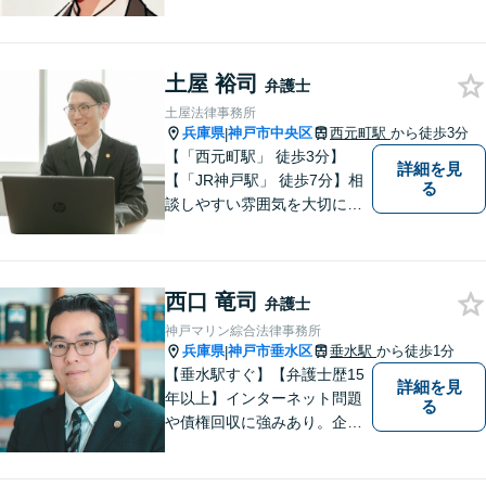
談無料／法テラスOK。丁寧な
説明で納得感ある解決を【相
続問題】生前対策から相続発
生後の手続き・トラブル対応
土屋 裕司
弁護士
までワンストップで対応【オ
土屋法律事務所
ンライン面談OK】
兵庫県
神戸市中央区
西元町駅
から徒歩3分
|
【「西元町駅」 徒歩3分】
詳細を見
【「JR神戸駅」 徒歩7分】相
る
談しやすい雰囲気を大切に
し、皆様のお悩みに向き合い
ます。和やかな相談体制を整
えています。皆様のお悩みを
西口 竜司
丁寧にお聞きし、最適な解決
弁護士
策を迅速に提供することをお
神戸マリン綜合法律事務所
約束します。【法テラス利用
兵庫県
神戸市垂水区
垂水駅
から徒歩1分
|
可】
【垂水駅すぐ】【弁護士歴15
詳細を見
年以上】インターネット問題
る
や債権回収に強みあり。企業
ならではの困りごとまで幅広
く対応。女性弁護士も在籍し