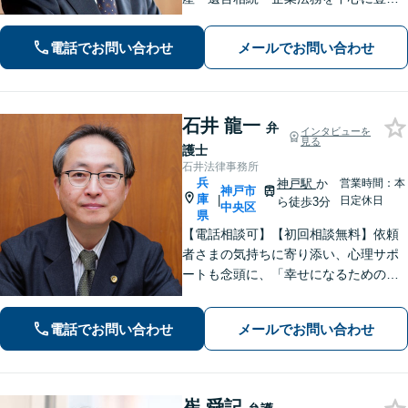
な解決実績あり。「すべては依頼者の
ために」をモットーに、高い専門性を
電話でお問い合わせ
メールでお問い合わせ
もって最善の解決を実現します。お気
軽にご相談ください。
石井 龍一
弁
インタビューを
見る
護士
石井法律事務所
兵
神戸駅
か
営業時間：本
神戸市
庫
|
日定休日
ら徒歩3分
中央区
県
【電話相談可】【初回相談無料】依頼
者さまの気持ちに寄り添い、心理サポ
ートも念頭に、「幸せになるための解
決」を目指します。離婚・男女問題／
相続トラブル／交通事故／借金問題な
電話でお問い合わせ
メールでお問い合わせ
ど、お困りごとは何でもご相談くださ
い【夜間・休日面談可】【神戸駅3分】
崔 舜記