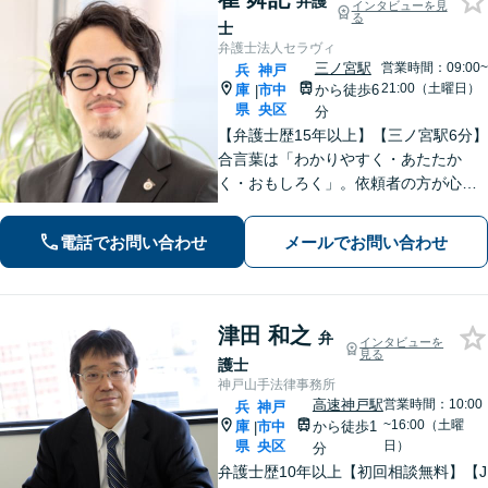
弁護
インタビューを見
る
士
弁護士法人セラヴィ
三ノ宮駅
営業時間：09:00~
兵
神戸
21:00（土曜日）
庫
市中
から徒歩6
|
県
央区
分
【弁護士歴15年以上】【三ノ宮駅6分】
合言葉は「わかりやすく・あたたか
く・おもしろく」。依頼者の方が心か
ら納得のできる解決を目指します。幅
広い領域をカバー。【夜間休日/電話相
電話でお問い合わせ
メールでお問い合わせ
談可能】【初回面談20分無料】
津田 和之
弁
インタビューを
見る
護士
神戸山手法律事務所
高速神戸駅
営業時間：10:00
兵
神戸
~16:00（土曜
庫
市中
から徒歩1
|
県
央区
日）
分
弁護士歴10年以上【初回相談無料】【J