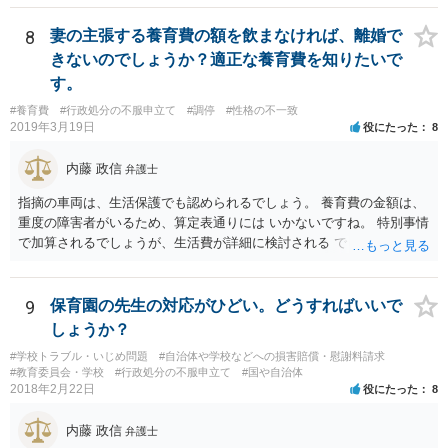
など公益的な側面のある業種ですと、公衆浴場法など各種業法で定め
られた理由以外での利用拒否は禁止されていますし、公の施設でもマ
8
妻の主張する養育費の額を飲まなければ、離婚で
スクなしだけでの利用拒否は問題となりえますが、民間のお店に対し
きないのでしょうか？適正な養育費を知りたいで
ては慰謝料の請求は認められないと考えられます。
す。
#養育費
#行政処分の不服申立て
#調停
#性格の不一致
2019年3月19日
役にたった
8
内藤 政信
弁護士
指摘の車両は、生活保護でも認められるでしょう。 養育費の金額は、
重度の障害者がいるため、算定表通りには いかないですね。 特別事情
で加算されるでしょうが、生活費が詳細に検討される でしょう。 退職
金は、勤続年数に対する別居時までの期間の割合で按分 し、その半額
が分与額になるでしょう。 一度家裁に離婚調停の申立てをしないと、
いつまで立っても、 目処がつかないかもしれないですね。
9
保育園の先生の対応がひどい。どうすればいいで
しょうか？
#学校トラブル・いじめ問題
#自治体や学校などへの損害賠償・慰謝料請求
#教育委員会・学校
#行政処分の不服申立て
#国や自治体
2018年2月22日
役にたった
8
内藤 政信
弁護士