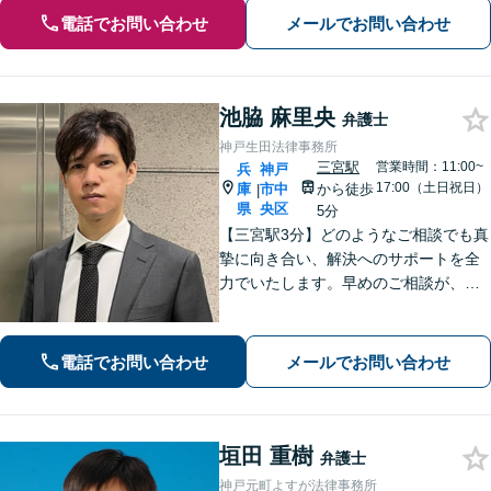
電話でお問い合わせ
メールでお問い合わせ
池脇 麻里央
弁護士
神戸生田法律事務所
三宮駅
営業時間：11:00~
兵
神戸
17:00（土日祝日）
庫
市中
から徒歩
|
県
央区
5分
【三宮駅3分】どのようなご相談でも真
摯に向き合い、解決へのサポートを全
力でいたします。早めのご相談が、よ
り良い解決への第一歩です。「交通事
故：着手金0円・完全成功報酬型で対応
可」【早期釈放の実績多数】【夜間や
電話でお問い合わせ
メールでお問い合わせ
休日相談も対応可能】
垣田 重樹
弁護士
神戸元町よすが法律事務所