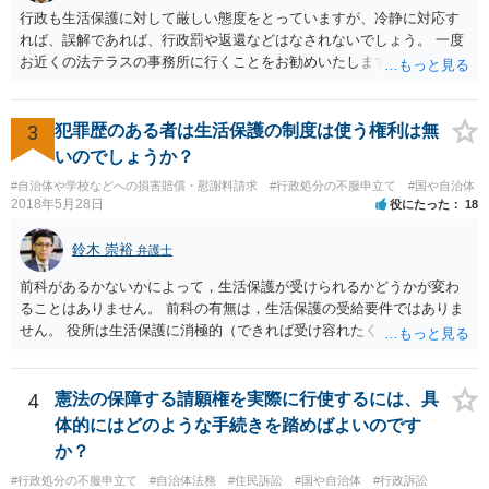
（信号無視）した」というあなたと同じ考えの人が運転をしている公
行政も生活保護に対して厳しい態度をとっていますが、冷静に対応す
道は、きちんと交通ルールを守っている人や歩行者らにとってとても
れば、誤解であれば、行政罰や返還などはなされないでしょう。 一度
危険なものであり怖いので、そのような人には是非とも運転免許を返
お近くの法テラスの事務所に行くことをお勧めいたします。
納してほしいと思うのが社会の大勢です。 実際「交通違反を繰り返せ
ば免許停止や取消（強制返納）になる」のはそういうことです。 たま
たま（あなたにとって）いい警察官にあたったことをきっかけに、む
3
犯罪歴のある者は生活保護の制度は使う権利は無
しろ今回を苦い薬（良い教訓）として反省し、次回から「前の車は赤
で右折進行したけど、自分は右折進行を思いとどまった」と交通ルー
いのでしょうか？
ルを遵守するドライバーになってほしいと期待しています。
#自治体や学校などへの損害賠償・慰謝料請求
#行政処分の不服申立て
#国や自治体
2018年5月28日
役にたった
18
鈴木 崇裕
弁護士
前科があるかないかによって，生活保護が受けられるかどうかが変わ
ることはありません。 前科の有無は，生活保護の受給要件ではありま
せん。 役所は生活保護に消極的（できれば受け容れたくない）な姿勢
を示すことが多いようですが， 受給要件を満たしていることをきちん
と説明しましょう。
4
憲法の保障する請願権を実際に行使するには、具
体的にはどのような手続きを踏めばよいのです
か？
#行政処分の不服申立て
#自治体法務
#住民訴訟
#国や自治体
#行政訴訟