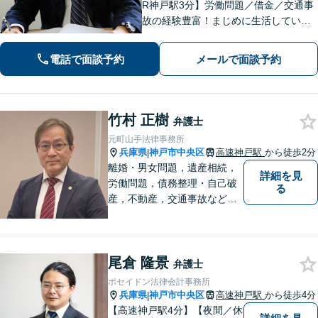
R神戸駅3分】労働問題／借金／交通事
故の経験豊富！まじめに生活している
方の正当な権利を守るため、最適な解
決策をご提案いたします。関西学院大
電話で面談予約
メールで面談予約
学大学院（ロースクール）の現役教
授。
竹村 正樹
弁護士
元町山手法律事務所
兵庫県
神戸市中央区
高速神戸駅
から徒歩2分
|
離婚・男女問題，遺産相続，
詳細を見
労働問題，債務整理・自己破
る
産，不動産，交通事故など生
活上の法律問題から，中小企
業法務，刑事事件の弁護ま
で。JR神戸駅、高速神戸駅か
尾倉 隆景
ら徒歩約３分、大倉山駅から
弁護士
約9分
ポセイドン法律会計事務所
兵庫県
神戸市中央区
高速神戸駅
から徒歩4分
|
【高速神戸駅4分】【夜間／休