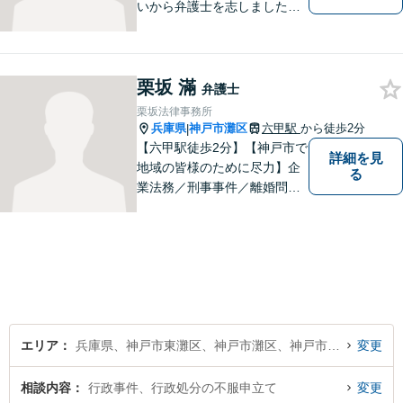
いから弁護士を志しました。
法律面だけでなく、お気持ち
の面でも少しでも前向きにな
れるよう心がけています。 ど
栗坂 滿
うぞ一人で抱え込まず、お気
弁護士
軽にご相談ください。
栗坂法律事務所
兵庫県
神戸市灘区
六甲駅
から徒歩2分
|
【六甲駅徒歩2分】【神戸市で
詳細を見
地域の皆様のために尽力】企
る
業法務／刑事事件／離婚問題
など、幅広いお困りごとに対
応いたします。お一人で抱え
込むのではなく、弁護士にご
相談ください。適切な解決へ
の道をご提案し、共に並走い
たします。
エリア
兵庫県、神戸市東灘区、神戸市灘区、神戸市兵庫区、神戸市長田区、神戸市須磨区、神戸市垂水区、神戸市北区、神戸市中央区、神戸市西区
変更
相談内容
行政事件、行政処分の不服申立て
変更