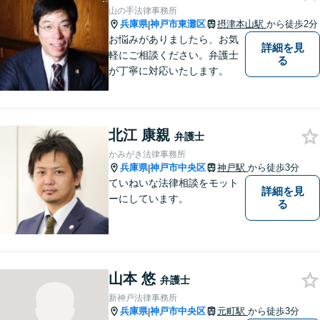
【夜間・休日相談可能（要予
山の手法律事務所
約）】【弁護士歴10年以上】
兵庫県
神戸市東灘区
摂津本山駅
から徒歩2分
|
お悩みがありましたら、お気
詳細を見
軽にご相談ください。弁護士
る
が丁寧に対応いたします。
北江 康親
弁護士
かみがき法律事務所
兵庫県
神戸市中央区
神戸駅
から徒歩3分
|
ていねいな法律相談をモット
詳細を見
ーにしています。
る
山本 悠
弁護士
新神戸法律事務所
兵庫県
神戸市中央区
元町駅
から徒歩3分
|