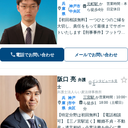
兵
元町駅
か
営業時間：本
神戸市
庫
|
日定休日
ら徒歩4分
中央区
県
【初回相談無料】一つひとつのご縁を
大切し、責任をもって最後までサポー
トいたします【刑事事件】フットワー
クの軽さとスピードが強み。豊富な経
験を活かして最善の解決を【離婚問
題】経済面やお子さまの将来を見据
電話でお問い合わせ
メールでお問い合わせ
え、納得できる解決策を提案【元町駅4
分】
阪口 亮
弁護
インタビューを見
る
士
弁護士法人らい麦法律事務所
三宮駅
か
営業時間：10:00~
兵
神戸
18:00（土曜日）
庫
市中
ら徒歩1
|
県
央区
分
【特定分野は初回無料】【電話相談
可】【三ノ宮駅近く】離婚不貞・不動
産・遺言相続・企業法務を中心に豊富