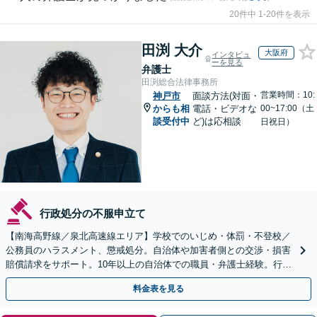
20件中 1-20件を表示
田渕 大介
大阪府
インタビュ
ーを見る
弁護士
田渕総合法律事務所
営業時間：10:
神戸市
面談方法(対面・
からも相
電話・ビデオな
00~17:00（土
談受付中
ど)は応相談
日祝日）
行政処分の不服申立て
【南海高野線／泉北高速線エリア】学校でのいじめ・体罰・不登校／
公務員のハラスメント、懲戒処分。自治体や加害者側との交渉・損害
賠償請求をサポート。10年以上の自治体での職員・弁護士経験。行政
組織の動きを見据えて解決策をご提案【オンライン可】
料金表を見る