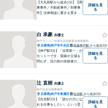
【大丸前駅から徒歩1分】【商
詳細を見
事事件／不動産事件／刑事事
る
件】法律相談に重きを置きフ
ェアな法律相談と、生産的な
解決を心掛けています。お気
軽にご相談ください。
白 承豪
弁護士
神戸セジョン外国法共同事業法律事務所
兵庫県
神戸市中央区
高速神戸駅
から徒歩2分
|
【神戸駅3分】「信用第一」が
詳細を見
モットーです。国籍や立場を
る
問わず、目の前の依頼者のた
めに全力を尽くしてまいりま
した。日韓渉外事件のみなら
ず、幅広い分野を取り扱って
辻 直樹
います。一人ひとりに誠意を
弁護士
持って尽力しますので、ぜひ
神戸住吉法律事務所
一度ご相談ください。
兵庫県
神戸市東灘区
住吉駅
から徒歩2分
|
【住吉駅2分】「誰かの力にな
詳細を見
れる仕事をしたい」という思
る