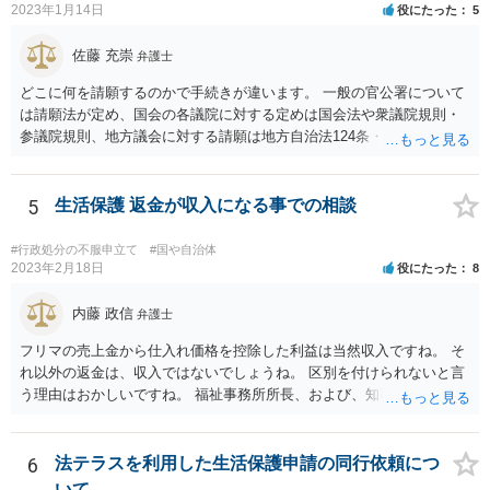
2023年1月14日
役にたった
5
佐藤 充崇
弁護士
どこに何を請願するのかで手続きが違います。 一般の官公署について
は請願法が定め、国会の各議院に対する定めは国会法や衆議院規則・
参議院規則、地方議会に対する請願は地方自治法124条・125条が定め
ています。 請願を行おうとする官公署にまず問いあわせるのが比較的
スムースかと思います。
5
生活保護 返金が収入になる事での相談
#行政処分の不服申立て
#国や自治体
2023年2月18日
役にたった
8
内藤 政信
弁護士
フリマの売上金から仕入れ価格を控除した利益は当然収入ですね。 そ
れ以外の返金は、収入ではないでしょうね。 区別を付けられないと言
う理由はおかしいですね。 福祉事務所所長、および、知事、および、
厚労省の担当部を調べて、 それぞれ同文の質問書を送ってみるといい
でしょう。
6
法テラスを利用した生活保護申請の同行依頼につ
いて