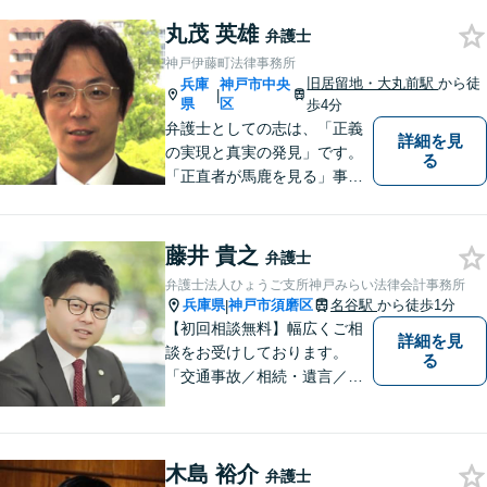
ているため、男性弁護士に話
丸茂 英雄
しづらくてもご安心くださ
弁護士
い。【分割払いOK】【休日・
神戸伊藤町法律事務所
夜間面談・ビデオ面談可】
旧居留地・大丸前駅
から徒
兵庫
神戸市中央
|
県
区
歩4分
弁護士としての志は、「正義
詳細を見
の実現と真実の発見」です。
る
「正直者が馬鹿を見る」事は
断じてあってはならないとい
う信念に基づき、状況を冷静
に分析し、情熱を持って事件
藤井 貴之
弁護士
に取り組みます。
弁護士法人ひょうご支所神戸みらい法律会計事務所
兵庫県
神戸市須磨区
名谷駅
から徒歩1分
|
【初回相談無料】幅広くご相
詳細を見
談をお受けしております。
る
「交通事故／相続・遺言／離
婚・男女問題/刑事事件/借金問
題」など、個人から企業法務
までお気軽にご相談くださ
木島 裕介
い。公認会計士試験合格者。
弁護士