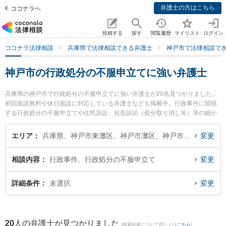
弁護士の方はこちら
ココナラへ
投稿する
探す
閲覧履歴
マイリスト
ログイン
ココナラ法律相談
兵庫県で法律相談できる弁護士
神戸市で法律相談で
神戸市の行政処分の不服申立てに強い弁護士
兵庫県の神戸市で行政処分の不服申立てに強い弁護士が20名見つかりました。
初回面談無料や休日面談に対応している弁護士なども掲載中。行政事件に関係
する行政処分の不服申立てや住民訴訟、抗告訴訟（処分取り消し等）等の細か
な分野での絞り込み検索もでき便利です。特に神戸生田法律事務所の池脇 麻里
央弁護士や神戸元町よすが法律事務所の垣田 重樹弁護士、弁護士法人らい麦法
エリア
兵庫県、神戸市東灘区、神戸市灘区、神戸市兵庫区、神戸市長田区、神戸市須磨区、神戸市垂水区、神戸市北区、神戸市中央区、神戸市西区
変更
律事務所の阪口 亮弁護士のプロフィール情報や弁護士費用、強みなどが注目さ
れています。『神戸市で土日や夜間に発生した行政処分の不服申立てのトラブ
相談内容
行政事件、行政処分の不服申立て
変更
ルを今すぐに弁護士に相談したい』『行政処分の不服申立てのトラブル解決の
実績豊富な近くの弁護士を検索したい』『初回相談無料で行政処分の不服申立
てを法律相談できる神戸市内の弁護士に相談予約したい』などでお困りの相談
詳細条件
未選択
変更
者さんにおすすめです。
20
人の弁護士が見つかりました
(検索結果について詳しくは
こちら
)