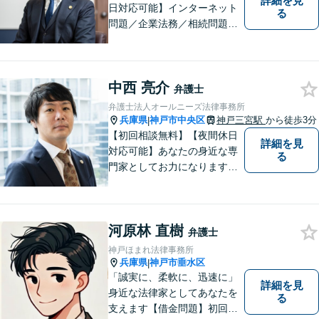
詳細を見
日対応可能】インターネット
る
問題／企業法務／相続問題／
不動産問題／労働問題など、
幅広く対応可能。どうぞおお
気軽にご相談ください。
中西 亮介
弁護士
弁護士法人オールニーズ法律事務所
兵庫県
神戸市中央区
神戸三宮駅
から徒歩3分
|
【初回相談無料】【夜間休日
詳細を見
対応可能】あなたの身近な専
る
門家としてお力になります。
借金問題・離婚問題・相続・
交通事故、幅広い案件に多数
の実績があります。まずはお
河原林 直樹
気軽にご相談ください。
弁護士
神戸ほまれ法律事務所
兵庫県
神戸市垂水区
|
「誠実に、柔軟に、迅速に」
詳細を見
身近な法律家としてあなたを
る
支えます【借金問題】初回相