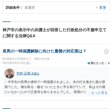
詳細条件
未選択
変更
神戸市の表示中の弁護士が回答した行政処分の不服申立て
に関する法律Q&A
長男の一時保護解除に向けた最善の対応策は？
#行政処分の不服申立て
#国や自治体
2025年03月14日(金)
役にたった
2
竹村 正樹
弁護士
〉中学生の長男が虐待で一時保護されました。夫の行き過ぎた躾が原
因でした。物を取る・嘘をついたときに手を挙げていて、私はその場
にいなかったので正直何も知りませんでした。 怪我の有無、どのぐら
いの期間「行き過ぎたしつけ」があったか、それによる長男に対する
影響の内容や程度、長男の気持ち(家に帰りたいのが帰りたくないの
か)、児相関与は初めてかどうか、などによって、一時保護解除される
かどうか違ってくると思います。なお、「物を取る」ですが、少年事