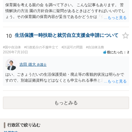
保育園を考える親の会 を調べて下さい。 こんな記事もあります。 苦
情解決の方法 園の方針自体に疑問があるときはどうすればいいのでし
ょう。その保育園の保育内容が妥当であるかどうかは「保育所保育指
針」や「第三者評価基準」などのガイドラインで判断できます。 相談
だけで問題が解決できずにこじれた時には、苦情を文書にして保育園
に提出しましょう。園は保護者の苦情に耳を傾けなくてはならないと
10
生活保護一時扶助と就労自立支援金申請について
法律で義務付けられています（児童福祉施設最低基準第十四条の
三）。さらに苦情解決のための第三者委員を施設ごとにおくことも指
#国や自治体
#行政処分の不服申立て
#許認可の問題
#自治体法務
導されています。 保育園との相談や交渉で解決できない時には、区市
2026年7月10日
役にたった
2
町村の担当課に苦情を上げることになります。また、都道府県には
「福祉サービス運営適正化委員会」が設置されています。 認可保育所
吉田 雄大
弁護士
はもちろんのこと、認可外の保育施設でも補助金を受けている施設
はい、ごきょうだいの生活保護受給・廃止等の客観的状況は明らかで
は、市や区、都道府県などの責任の範囲内にありますから、役所も相
すので、別途証拠資料などはなくとも申立られる事件と思います。
談に応じなくてはなりません。
もっとみる
行政区で絞り込む