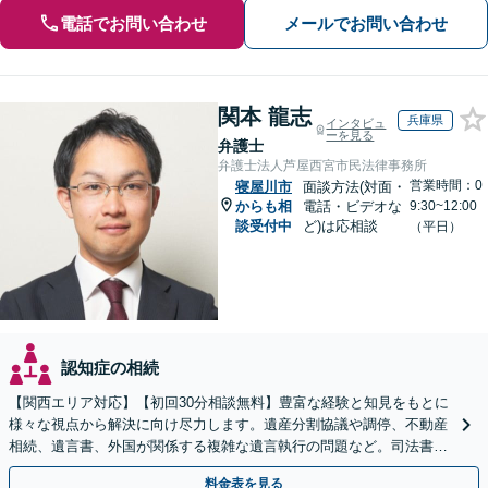
電話でお問い合わせ
メールでお問い合わせ
関本 龍志
兵庫県
インタビュ
ーを見る
弁護士
弁護士法人芦屋西宮市民法律事務所
営業時間：0
寝屋川市
面談方法(対面・
からも相
電話・ビデオな
9:30~12:00
談受付中
ど)は応相談
（平日）
認知症の相続
【関西エリア対応】【初回30分相談無料】豊富な経験と知見をもとに
様々な視点から解決に向け尽力します。遺産分割協議や調停、不動産
相続、遺言書、外国が関係する複雑な遺言執行の問題など。司法書士
や税理士とも連携し、円滑な解決を【オンライン面談可】
料金表を見る