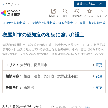
弁護士の方はこちら
ココナラへ
投稿する
探す
閲覧履歴
マイリスト
ログイン
ココナラ法律相談
大阪府で法律相談できる弁護士
寝屋川市で法律相談
寝屋川市の認知症の相続に強い弁護士
大阪府の寝屋川市で認知症の相続に強い弁護士が3名見つかりました。初回面談
無料や休日面談に対応している弁護士なども掲載中。相続・遺言に関係する家
族間の相続トラブルや認知症の相続、遺産分割等の細かな分野での絞り込み検
索もでき便利です。特に北河内総合法律事務所の金尾 基樹弁護士や弁護士法人
東部おおさか 本部寝屋川法律事務所の海野 花菜弁護士、弁護士法人東部おおさ
エリア
大阪府、寝屋川市
変更
か 本部寝屋川法律事務所の中塚 雄太弁護士のプロフィール情報や弁護士費用、
強みなどが注目されています。『寝屋川市で土日や夜間に発生した認知症の相
相談内容
相続・遺言、認知症・意思疎通不能
変更
続のトラブルを今すぐに弁護士に相談したい』『認知症の相続のトラブル解決
の実績豊富な近くの弁護士を検索したい』『初回相談無料で認知症の相続を法
律相談できる寝屋川市内の弁護士に相談予約したい』などでお困りの相談者さ
詳細条件
未選択
変更
んにおすすめです。
3
人の弁護士が見つかりました
(検索結果について詳しくは
こちら
)