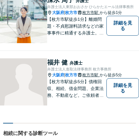
弁護士
【相続問題】セミナー講師や
弁護士法人東部おおさか ひらかたエール法律事務所
書籍執筆の経験あり【枚方市
大阪府
枚方市
枚方市駅
から徒歩1分
|
駅5分】
【枚方市駅徒歩1分】離婚問
詳細を見
題・不貞慰謝料請求などの家
る
事事件に精通する弁護士。依
頼者さまと同じ目線に立ち、
最善の解決方法をご提案。次
のステップへ進むお手伝いを
致します。どんなお悩みで
福井 健
弁護士
も、ご相談ください。【キッ
弁護士法人進取法律事務所 枚方事務所
ズスペースあり】
大阪府
枚方市
枚方市駅
から徒歩5分
|
【枚方市駅徒歩5分】債権回
詳細を見
収、相続、借金問題、企業法
る
務、不動産など。ご依頼者さ
まに安心して満足した法的サ
ービスをご利用いただけるよ
う尽力いたします。お話しを
しっかりと聞き、法律の観点
からだけでなくお気持ちやご
相続に関する診断ツール
事情に寄り添った対応が可能