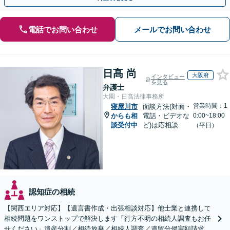
電話でお問い合わせ
メールでお問い合わせ
日髙 尚
大阪府
インタビュー
を見る
弁護士
大園・日髙法律事務所
営業時間：1
寝屋川市
面談方法(対面・
からも相
電話・ビデオな
0:00~18:00
談受付中
ど)は応相談
（平日）
認知症の相続
【関西エリア対応】【遺言書作成・出張相談対応】他士業と連携して
相続問題をワンストップで解決します「行方不明の相続人調査もお任
せください」遺産分割／相続放棄／相続人調査／遺留分侵害額請求／