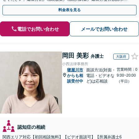
登記など【休日・夜間面談可】【分割払い対応】
料金表を見る
電話でお問い合わせ
メールでお問い合わせ
岡田 美彩
弁護士
大阪府
小西法律事務所
営業時間：0
寝屋川市
面談方法(対面・
からも相
電話・ビデオな
9:00~20:00
談受付中
ど)は応相談
（平日）
認知症の相続
関西エリア対応【初回相談無料】【ビデオ面談可】【所属弁護士6