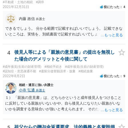
#不動産・土地の相続
#調停
2021年12月31日
役にたった
4
内藤 政信
弁護士
できるでしょう。 分かる範囲で記載すればいいでしょう。 記載できな
いところは、実情を、別紙書面で記載すればいいでしょう。
4
後見人等による「親族の意見書」の提出を無視し
た場合のデメリットと今後に関して
#成年後見(生前の財産管理)
#相続手続き
#成年後見(生前の財産管理)
#認知症・意思疎通不能
#遺留分侵害額請求・放棄
#相続放棄
2022年8月2日
役にたった
9
相続・遺言に強い弁護士
小寺 弘通
弁護士
１） 「親族の意見書」は、どちらかというと成年後見人をつけること
に反対している親族がいないかや、自ら後見人になりたい親族がいな
いかを調査する意味合いが強いと考えられます。 そのため、ご相談の
ご事情であれば無視してしまっても特に不都合はないと考えられま
す。 ２） 場合によっては、介護や被後見人の財産の処分等に関して、
後見人から相談があることも考えられます。 また、お祖母さんがお亡
5
祖父からの贈与金返還要求、法的義務と名誉毀損