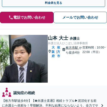
料金表を見る
電話でお問い合わせ
メールでお問い合わせ
山本 大士
弁護士
弁護士法人ひこぼし法律事務所
大
枚
枚方市駅
か
営業時間：10:00~
阪
方
|
22:00（平日）
ら徒歩4分
府
市
認知症の相続
【枚方市駅徒歩4分】【☎️弁護士直通】相続トラブル▶︎泥沼化する前
に弁護士へ依頼を！早期解決、不利な結果にならないよう、全力でサ