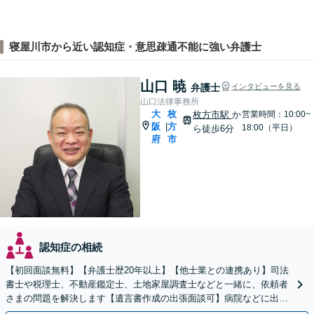
寝屋川市から近い認知症・意思疎通不能に強い弁護士
山口 暁
弁護士
インタビューを見る
山口法律事務所
大
枚
枚方市駅
か
営業時間：10:00~
阪
方
|
18:00（平日）
ら徒歩6分
府
市
認知症の相続
【初回面談無料】【弁護士歴20年以上】【他士業との連携あり】司法
書士や税理士、不動産鑑定士、土地家屋調査士などと一緒に、依頼者
さまの問題を解決します【遺言書作成の出張面談可】病院などに出張
します。適宜公証人も呼び、対応します【枚方市駅6分】