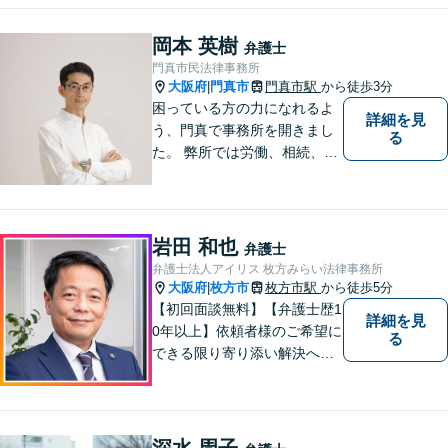
す。
岡本 英樹
弁護士
門真市民法律事務所
大阪府
門真市
門真市駅
から徒歩3分
|
困っている方の力になれるよ
詳細を見
う、門真で事務所を開きまし
る
た。 弊所では労働、相続、離
婚、交通事故、不動産、破
産、中小企業法務その他様々
な法律相談を承っておりま
す。
岩田 和也
弁護士
弁護士法人アイリス 枚方みらい法律事務所
大阪府
枚方市
枚方市駅
から徒歩5分
|
【初回面談無料】【弁護士歴1
詳細を見
0年以上】依頼者様のご希望に
る
できる限り寄り添い解決へと
導きます 【離婚問題】同事務
所の女性弁護士と連携して慰
謝料や財産分与などに対応。
夫婦カウンセラーの資格保有
深水 周子