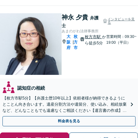
神永 夕貴
弁護
インタビューを見
る
士
あまのがわ法律事務所
大
枚
枚方市駅
か
営業時間：09:30~
阪
方
|
19:00（平日）
ら徒歩5分
府
市
認知症の相続
【枚方市駅5分】【弁護士歴10年以上】依頼者様が納得できるように
とことん向き合います。遺産分割方法や遺留分、使い込み、相続放棄
など、どんなこともでも遠慮なくご相談ください【遺言書の作成】自
宅や病院、介護施設へ出張可【Zoom面談可】
料金表を見る