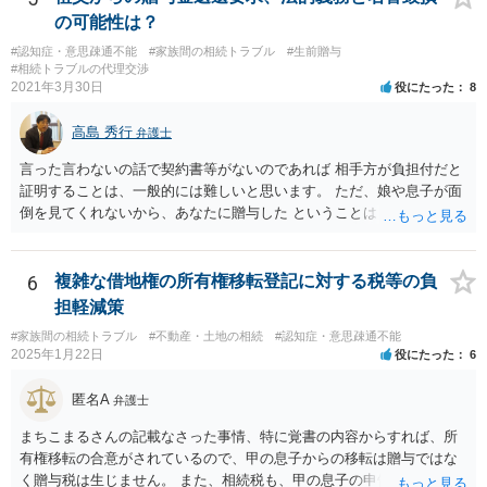
くなりになった場合、相続人となる可能性がありますが、 その場合は
の可能性は？
相続放棄されれば問題ありません。 ３） 完全に拒否する方法はないか
#認知症・意思疎通不能
#家族間の相続トラブル
#生前贈与
もしれませんが、 関わりを持ちたくないとのことでしたら、親族の意
#相続トラブルの代理交渉
見書にその旨を記載して提出しておけば良いかも知れません。 後見人
2021年3月30日
役にたった
8
としても、関わりを拒否している親族にあえて連絡をしてくる可能性
は低いと考えられます。 以上、ご参考になさってください。
高島 秀行
弁護士
言った言わないの話で契約書等がないのであれば 相手方が負担付だと
証明することは、一般的には難しいと思います。 ただ、娘や息子が面
倒を見てくれないから、あなたに贈与した ということは あなたは面倒
を見てくれると約束したからだ というように相手は主張してくる可能
性はあります。 祖父は、なぜあなたが面倒を見ないと言ったのに贈与
してくれたのか ということが問題となる可能性はあります。 祖父が認
6
複雑な借地権の所有権移転登記に対する税等の負
知症という診断を受ければ 贈与時に判断能力がなかったから無効だと
担軽減策
主張してくる可能性はあります。 それが通るかは、医師の診断時期と
#家族間の相続トラブル
#不動産・土地の相続
#認知症・意思疎通不能
診断内容によります。
2025年1月22日
役にたった
6
匿名A
弁護士
まちこまるさんの記載なさった事情、特に覚書の内容からすれば、所
有権移転の合意がされているので、甲の息子からの移転は贈与ではな
く贈与税は生じません。 また、相続税も、甲の息子の申告の内容の問