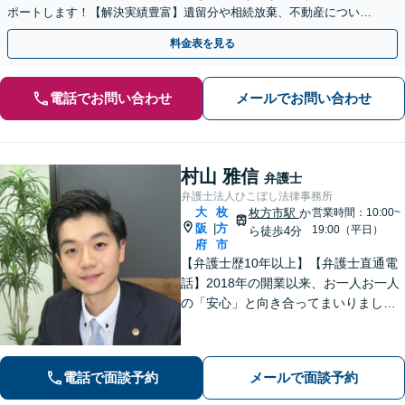
ポートします！【解決実績豊富】遺留分や相続放棄、不動産について
もお気軽にご相談ください。【他士業との連携OK】
料金表を見る
電話でお問い合わせ
メールでお問い合わせ
村山 雅信
弁護士
弁護士法人ひこぼし法律事務所
大
枚
枚方市駅
か
営業時間：10:00~
阪
方
|
19:00（平日）
ら徒歩4分
府
市
【弁護士歴10年以上】【弁護士直通電
話】2018年の開業以来、お一人お一人
の「安心」と向き合ってまいりまし
た。これまで培ってきた経験と交渉力
を活かし、「頼んでよかった」と言っ
ていただける結果を目指し、迅速かつ
電話で面談予約
メールで面談予約
粘り強く対応することをお約束しま
す。