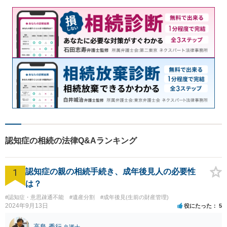
です。
認知症の相続の法律Q&Aランキング
1
認知症の親の相続手続き、成年後見人の必要性
は？
#認知症・意思疎通不能
#遺産分割
#成年後見(生前の財産管理)
2024年9月13日
役にたった
5
高島 秀行
弁護士