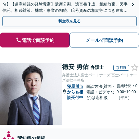
名】【遺産相続の経験豊富】遺産分割、遺言書作成、相続放棄、民事
信託、相続対策、株式・事業の相続、暗号資産の相続等につき豊富な
対応実績。【バリアフリー】【完全個室対応】
料金表を見る
電話で面談予約
メールで面談予約
徳安 勇佑
弁護士
京都府
弁護士法人富士パートナーズ 富士パートナー
ズ法律事務所
営業時間：0
寝屋川市
面談方法(対面・
からも相
電話・ビデオな
9:00~19:00
談受付中
ど)は応相談
（平日）
認知症の相続