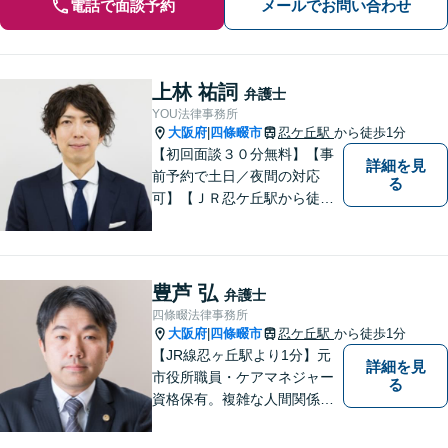
電話で面談予約
メールでお問い合わせ
上林 祐詞
弁護士
YOU法律事務所
大阪府
四條畷市
忍ケ丘駅
から徒歩1分
|
【初回面談３０分無料】【事
詳細を見
前予約で土日／夜間の対応
る
可】【ＪＲ忍ケ丘駅から徒歩
１分】【男女問題の実績多
数】【医療系資格を有する弁
護士】一人ひとりの依頼者様
の状況に合わせて最適な解決
豊芦 弘
弁護士
策をご提案し、不安やお悩み
四條畷法律事務所
を少しでも軽減できるよう尽
大阪府
四條畷市
忍ケ丘駅
から徒歩1分
|
力いたします。
【JR線忍ヶ丘駅より1分】元
詳細を見
市役所職員・ケアマネジャー
る
資格保有。複雑な人間関係が
絡む相続・遺言・高齢者トラ
ブルの根本的解決に尽力しま