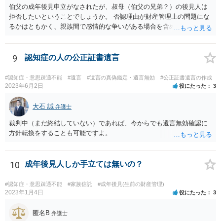
伯父の成年後見申立がなされたが、叔母（伯父の兄弟？）の後見人は
拒否したいということでしょうか。 否認理由が財産管理上の問題にな
るかはともかく、親族間で感情的な争いがある場合を含めて問題があ
ると考えられる場合には、専門職後見人（弁護士や司法書士）による
選任を希望する旨意見で記載すると良いと思われます。 もちろん専門
職後見人ですから、伯父さんの負担で毎月３万３０００円ないし５万
9
認知症の人の公正証書遺言
５０００円の後見人報酬がつきますが、叔母さんが信用できないとい
うことであれば、少ない負担であると思われます。
#認知症・意思疎通不能
#遺言
#遺言の真偽鑑定・遺言無効
#公正証書遺言の作成
2023年6月2日
役にたった
3
大石 誠
弁護士
裁判中（まだ終結していない）であれば、今からでも遺言無効確認に
方針転換をすることも可能ですよ。
10
成年後見人しか手立ては無いの？
#認知症・意思疎通不能
#家族信託
#成年後見(生前の財産管理)
2023年1月4日
役にたった
3
匿名B
弁護士