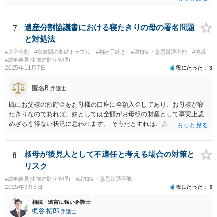
題なので、本来負担すべきでなかったかもしれない可能性があるの
で、支払う義務はないということになります。 所有権移転登記を求め
て裁判を起こすというのが本筋でしょう。 弁護士に依頼してくださ
7
遺産分割協議書における寝たきりの母の署名問題
い。
と対処法
#遺産分割
#家族間の相続トラブル
#相続手続き
#認知症・意思疎通不能
#協議
#成年後見(生前の財産管理)
2025年11月7日
役にたった
3
匿名B
弁護士
既にお父様の預貯金をお母様の口座に全額入金してあり、お母様が寝
たきりなのであれば、妹としては全額がお母様の財産として事実上認
めざるを得ない状況に思われます。 そうだとすれば、あえて遺産分割
協議書をこれから作成する必要は具体的にどこにあるのかが不明で
す。 また、遺産分割協議書を作成しても特にメリットがない妹の協力
が期待できるのかも不明です。 お母様の相続が開始するまで、ご質問
8
叔母が後見人として不適任と考える場合の対策と
主としては行動を起こす必要がないように思えますが、いかがでしょ
リスク
うか。
#成年後見(生前の財産管理)
#認知症・意思疎通不能
2025年9月3日
役にたった
3
相続・遺言に強い弁護士
梶谷 拓郎
弁護士