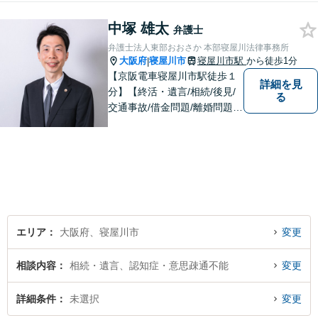
気軽にご相談いただければ、
中塚 雄太
全力でサポートいたします。
弁護士
弁護士法人東部おおさか 本部寝屋川法律事務所
大阪府
寝屋川市
寝屋川市駅
から徒歩1分
|
【京阪電車寝屋川市駅徒歩１
詳細を見
分】【終活・遺言/相続/後見/
る
交通事故/借金問題/離婚問題等
のご相談多数】【ご来所が難
しい場合は出張可能】ご依頼
者や関係者とのコミュニケー
ションを大切にして、さまざ
まな問題の解決に向けてサポ
ートさせていただきます。
エリア
大阪府、寝屋川市
変更
相談内容
相続・遺言、認知症・意思疎通不能
変更
詳細条件
未選択
変更