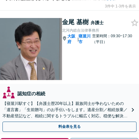
3件中 1-3件を表示
金尾 基樹
弁護士
北河内総合法律事務所
大阪
寝屋川
営業時間：09:30~17:30
|
府
市
（平日）
認知症の相続
【寝屋川駅すぐ】【弁護士歴20年以上】親族同士が争わないための
「遺言書」「生前贈与」のお手伝いをします。遺産分割／相続放棄／
不動産登記など、相続に関するトラブルに幅広く対応。穏便な解決を
心がけます。【初回相談無料】【夜間・休日の相談可能】
料金表を見る