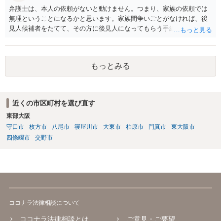
弁護士は、本人の依頼がないと動けません。つまり、家族の依頼では
無理ということになるかと思います。家族間争いごとがなければ、後
見人候補者をたてて、その方に後見人になってもらう手続をすすめた
ほうが、今後もいろいろやりやすくなると思います。
もっとみる
近くの市区町村を選び直す
東部大阪
守口市
枚方市
八尾市
寝屋川市
大東市
柏原市
門真市
東大阪市
四條畷市
交野市
ココナラ法律相談について
ココナラ法律相談とは
ご意見・ご要望