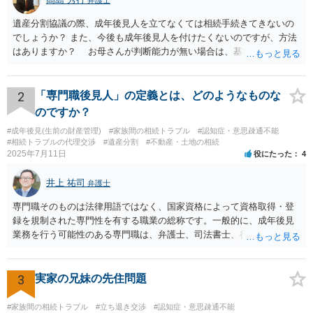
遺産分割協議の際、成年後見人を立てなくては相続手続きてきないの
でしょうか？ また、今後も成年後見人を付けたくないのですが、方法
はありますか？ お母さんが判断能力が無い場合は、基本的に成年後
見人をつけるほかありません。 遺産分割審判や遺産分割調停を申し
立て、お母さんに特別代理人をつけるという方法も考えられますが、
遺産分割だけでなく、その後の取得した遺産の管理もありますので
2
「専門職後見人」の定義とは、どのようなものな
遺産分割審判や遺産分割調停を申し立て、お母さんに特別代理人をつ
のですか？
けるということでは解決できなさそうなので 後見人をつけるよう求め
#成年後見(生前の財産管理)
#家族間の相続トラブル
#認知症・意思疎通不能
られると思います。 弁護士に面談で相談された方がよいと思いま
#相続トラブルの代理交渉
#遺産分割
#不動産・土地の相続
す。
2025年7月11日
役にたった
4
井上 祐司
弁護士
専門職そのものは法律用語ではなく、国家資格によって資格取得・登
録を規制された専門性を有する職業の総称です。一般的に、成年後見
業務を行う可能性のある専門職は、弁護士、司法書士、行政書士、税
理士、社会福祉士、精神保健福祉士等が挙げられます。 精神保健福祉
士はほぼ無条件で成年後見人に選任されるわけではなく、基幹研修を
受講して継続研修を受講し続ける必要がありますが、家庭裁判所から
3
実家の兄妹の先住問題
選任された場合には専門職後見人と呼ぶことになるでしょう。
#家族間の相続トラブル
#立ち退き交渉
#認知症・意思疎通不能