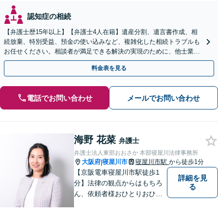
認知症の相続
【弁護士歴15年以上】【弁護士4人在籍】遺産分割、遺言書作成、相
続放棄、特別受益、預金の使い込みなど、複雑化した相続トラブルも
お任せください。相談者が満足できる解決の実現のために、他士業と
連携し最善を尽くします【完全個室】
料金表を見る
電話でお問い合わせ
メールでお問い合わせ
海野 花菜
弁護士
弁護士法人東部おおさか 本部寝屋川法律事務所
大阪府
寝屋川市
寝屋川市駅
から徒歩1分
|
【京阪電車寝屋川市駅徒歩1
詳細を見
分】法律の観点からはもちろ
る
ん、依頼者様おひとりおひと
りのお気持ちやご事情に寄り
添った対応を心がけます。お