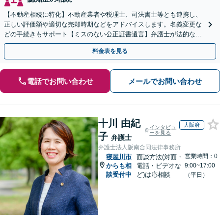
【不動産相続に特化】不動産業者や税理士、司法書士等とも連携し、
正しい評価額や適切な売却時期などをアドバイスします。名義変更な
どの手続きもサポート【ミスのない公正証書遺言】弁護士が法的な観
点から遺言書を作成します。
料金表を見る
電話でお問い合わせ
メールでお問い合わせ
十川 由紀
大阪府
インタビュ
ーを見る
子
弁護士
弁護士法人阪南合同法律事務所
営業時間：0
寝屋川市
面談方法(対面・
からも相
電話・ビデオな
9:00~17:00
談受付中
ど)は応相談
（平日）