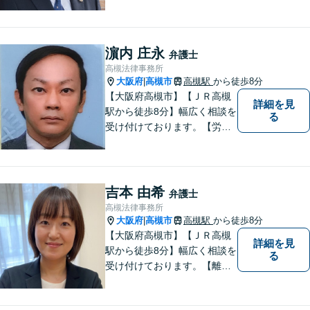
対応で複雑な遺産分割もスム
ーズに解決【企業法務】業界
業種問わず対応可能！契約書
作成／企業間トラブル／問題
濵内 庄永
弁護士
社員の対応など。顧問契約も
高槻法律事務所
可【オンライン面談】【千里
大阪府
高槻市
高槻駅
から徒歩8分
|
丘駅5分】
【大阪府高槻市】【ＪＲ高槻
詳細を見
駅から徒歩8分】幅広く相談を
る
受け付けております。【労働
問題】【離婚】【交通事故】
【借金】などのトラブル解決
から【相続】【事業承継】
【成年後見】など将来の不安
吉本 由希
弁護士
の予防まで。
高槻法律事務所
大阪府
高槻市
高槻駅
から徒歩8分
|
【大阪府高槻市】【ＪＲ高槻
詳細を見
駅から徒歩8分】幅広く相談を
る
受け付けております。【離
婚】【借金】【労働問題】な
どのトラブル解決から、【相