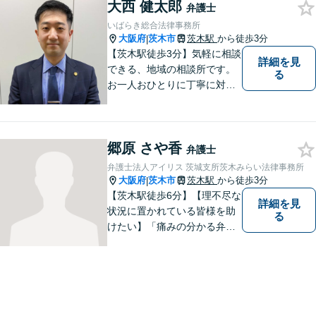
大西 健太郎
弁護士
いばらき総合法律事務所
大阪府
茨木市
茨木駅
から徒歩3分
|
【茨木駅徒歩3分】気軽に相談
詳細を見
できる、地域の相談所です。
る
お一人おひとりに丁寧に対応
し、納得のいく解決へと導き
ます。離婚・交通事故・遺産
相続など、幅広く対応可能◎
郷原 さや香
お困りごとがあれば、すぐに
弁護士
ご相談を！
弁護士法人アイリス 茨城支所茨木みらい法律事務所
大阪府
茨木市
茨木駅
から徒歩3分
|
【茨木駅徒歩6分】【理不尽な
詳細を見
状況に置かれている皆様を助
る
けたい】「痛みの分かる弁護
士」をモットーに、あらゆる
お困りごとの解決を図りま
す。離婚／労働／交通事故な
ど、お困りごとはお気軽にご
相談くださいませ。