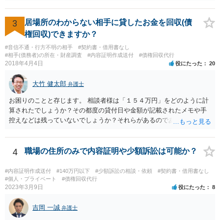
渡し請求の前提となる、賃貸借契約が有効に解除されているか否かに
なりますが、複数の先生方も述べておられる通り、一般的に解除が認
められる事案と比べても、今回は賃料未払の期間が長いですので、ご
3
居場所のわからない相手に貸したお金を回収(債
記載の事情だけを踏まえれば、解除に基づく明渡しが認められる見込
権回収)できますか？
みはある事案かと思われます。
#音信不通・行方不明の相手
#契約書・借用書なし
#相手(債務者)の所在・財産調査
#内容証明作成送付
#債権回収代行
2018年4月4日
役にたった
20
大竹 健太郎
弁護士
お困りのことと存じます。 相談者様は「１５４万円」をどのように計
算されたでしょうか？その都度の貸付日や金額が記載されたメモや手
控えなどは残っていないでしょうか？それらがあるのであればメール
と共に証拠として用いることが可能です。メールについては内容次第
です。 彼の住所については住民票上の住所であれば調査することは可
能です。 弁護士に依頼した際の費用にいては現在弁護士費用が自由化
4
職場の住所のみで内容証明や少額訴訟は可能か？
されており法律事務所によって異なりますので、あくまで目安となり
ますが、交渉を依頼すると①着手金が請求額×8％or10万円の高い方、
#内容証明作成送付
#140万円以下
#少額訴訟の相談・依頼
#契約書・借用書なし
②成功報酬が16％、③実費というところでしょうか。法律事務所によ
#個人・プライベート
#債権回収代行
2023年3月9日
役にたった
8
っては別途日当を請求するところもあると思います。 勝訴の見込みや
回収の見込み、私にご依頼いただいた場合の費用については、詳細を
吉岡 一誠
お伺いできればお伝えさせていただきますので、宜しければ、個別に
弁護士
ご連絡頂けますと幸いです。 宜しくお願い致します。