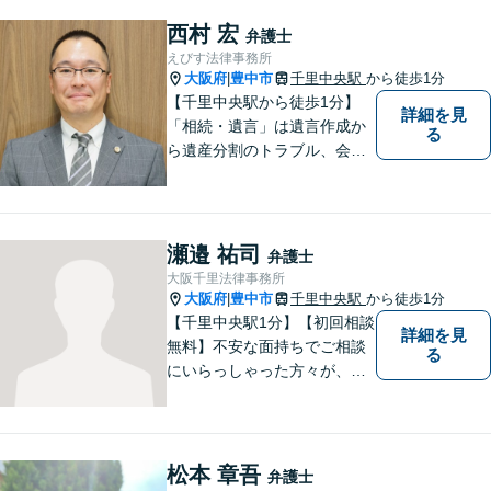
続】【遺言】【成年後見】な
ど将来の不安の予防まで。
西村 宏
弁護士
えびす法律事務所
大阪府
豊中市
千里中央駅
から徒歩1分
|
【千里中央駅から徒歩1分】
詳細を見
「相続・遺言」は遺言作成か
る
ら遺産分割のトラブル、会社
の事業継承まで対応します。
「交通事故」は後遺症案件に
て1級相当での和解実績あり
【初回相談30分無料】
瀬邉 祐司
弁護士
大阪千里法律事務所
大阪府
豊中市
千里中央駅
から徒歩1分
|
【千里中央駅1分】【初回相談
詳細を見
無料】不安な面持ちでご相談
る
にいらっしゃった方々が、少
しで明るい気持ちで帰ってい
ただけるように日々邁進して
おります。相談者にとって最
善の法的手段を選択し、終局
松本 章吾
弁護士
的解決に至るよう全力でサポ