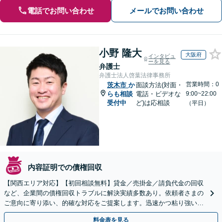
電話でお問い合わせ
メールでお問い合わせ
小野 隆大
大阪府
インタビュ
ーを見る
弁護士
弁護士法人啓葉法律事務所
営業時間：0
茨木市
か
面談方法(対面・
らも相談
電話・ビデオな
9:00~22:00
受付中
ど)は応相談
（平日）
内容証明での債権回収
【関西エリア対応】【初回相談無料】貸金／売掛金／請負代金の回収
など、企業間の債権回収トラブルに解決実績多数あり。依頼者さまの
ご意向に寄り添い、的確な対応をご提案します。迅速かつ粘り強い交
渉で、少しでも回収できるよう尽力します【土日祝対応可】
料金表を見る