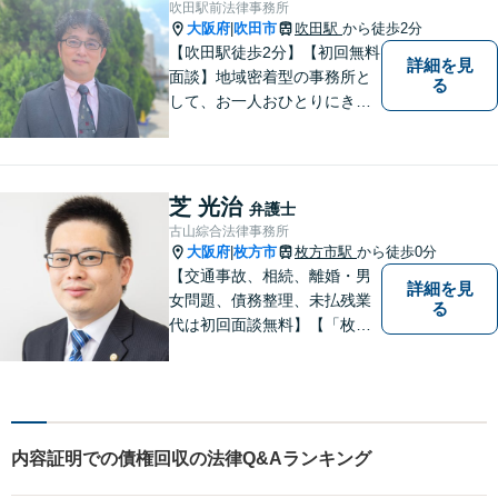
吹田駅前法律事務所
ートいたします。
大阪府
吹田市
吹田駅
から徒歩2分
|
【吹田駅徒歩2分】【初回無料
詳細を見
面談】地域密着型の事務所と
る
して、お一人おひとりにきめ
細やかなリーガルサービスを
ご提供します。離婚・相続・
刑事事件など、幅広いお困り
ごとに対応！まずは無料相談
芝 光治
弁護士
にお越しください。【完全個
古山綜合法律事務所
室対応】
大阪府
枚方市
枚方市駅
から徒歩0分
|
【交通事故、相続、離婚・男
詳細を見
女問題、債務整理、未払残業
る
代は初回面談無料】【「枚方
市駅」から徒歩30秒】じっく
りとお話を聞く姿勢を大切に
し、依頼者様の状況を十分に
ヒアリングし、あらゆる観点
から解決策をご提案してまい
内容証明での債権回収の法律Q&Aランキング
ります。