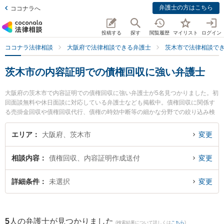
弁護士の方はこちら
ココナラへ
投稿する
探す
閲覧履歴
マイリスト
ログイン
ココナラ法律相談
大阪府で法律相談できる弁護士
茨木市で法律相談で
茨木市の内容証明での債権回収に強い弁護士
大阪府の茨木市で内容証明での債権回収に強い弁護士が5名見つかりました。初
回面談無料や休日面談に対応している弁護士なども掲載中。債権回収に関係す
る売掛金回収や債権回収代行、債権の時効中断等の細かな分野での絞り込み検
索もでき便利です。特に葉方法律事務所の葉方 心平弁護士や弁護士法人茨木あ
さひ法律事務所の谷井 光弁護士、柏葉法律事務所の河野 嵩士弁護士のプロフィ
エリア
大阪府、茨木市
変更
ール情報や弁護士費用、強みなどが注目されています。『茨木市で土日や夜間
に発生した内容証明での債権回収のトラブルを今すぐに弁護士に相談したい』
相談内容
債権回収、内容証明作成送付
変更
『内容証明での債権回収のトラブル解決の実績豊富な近くの弁護士を検索した
い』『初回相談無料で内容証明での債権回収を法律相談できる茨木市内の弁護
士に相談予約したい』などでお困りの相談者さんにおすすめです。
詳細条件
未選択
変更
5
人の弁護士が見つかりました
(検索結果について詳しくは
こちら
)