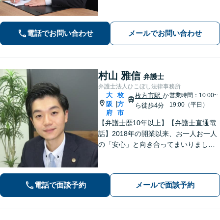
士です。【弁護士歴10年以上】精神的
な負担や面倒な手続き、交渉はお任せ
ください。きめ細やかで丁寧な対応が
電話でお問い合わせ
メールでお問い合わせ
モットーです。
村山 雅信
弁護士
弁護士法人ひこぼし法律事務所
大
枚
枚方市駅
か
営業時間：10:00~
阪
方
|
19:00（平日）
ら徒歩4分
府
市
【弁護士歴10年以上】【弁護士直通電
話】2018年の開業以来、お一人お一人
の「安心」と向き合ってまいりまし
た。これまで培ってきた経験と交渉力
を活かし、「頼んでよかった」と言っ
ていただける結果を目指し、迅速かつ
電話で面談予約
メールで面談予約
粘り強く対応することをお約束しま
す。