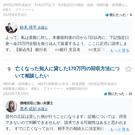
#内容証明作成送付
#140万円以下
#少額訴訟の相談・依頼
#契約書・借用書なし
#個人・プライベート
2026年8月4日
役にたった
6
鈴木 祥平
弁護士
よって、私は貴殿に対し、本書面到達の日から7日以内に、下記指定口
座へ金23万円全額を振り込んで返還するよう、ここに正式に請求しま
す。 【振込先】 銀行名 ○○銀行 支店名 ○○支店 預金種別 普通
口座番号 ○○○○○○○ 口座名義 ○○○○ 万一、上記期限までに返金がな
されない場合には、貴殿には任意に返金する意思がないものと判断
し、やむを得ず、返還金23万円及びこれに対する遅延損害金の支払い
9
亡くなった知人に貸した170万円の回収方法につ
を求める民事訴訟、支払督促その他必要な法的手続を直ちに講じま
いて相談したい
す。 その際には、訴訟に要する費用その他法令上認められる金員につ
#契約書・借用書なし
#相手(債務者)の所在・財産調査
#内容証明作成送付
いても併せて請求する予定ですので、あらかじめ申し添えます。 本件
#債務者の相続人
#個人・プライベート
#債権回収代行
は、貴殿自らが契約を解約したことによって生じた返還義務の履行を
2024年7月19日
役にたった
11
求めるものにすぎません。貴殿の仕入先との取引関係や返金時期など
債権回収に強い弁護士
の内部事情は、私に対する返還義務の発生や履行時期には何ら影響を
黒木 佐紀
弁護士
及ぼすものではありません。 これ以上、本件の解決を不必要に遅延さ
せることなく、誠意をもって速やかに返金手続を履行されるよう、強
貸付の立証は貸した側が行うことになります。証拠については、拝見
く求めます。 以上
できないので判断できませんが、請求できる可能性はあると思われま
す。 すでに亡くなっており、相手方の相続人に法定相続分に応じて請
求していくことになりますが、相続人が相続放棄すると請求すること