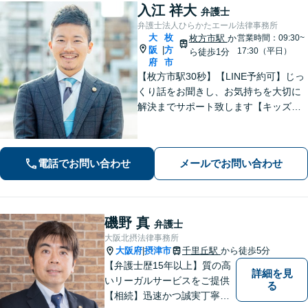
入江 祥大
弁護士
弁護士法人ひらかたエール法律事務所
大
枚
枚方市駅
か
営業時間：09:30~
阪
方
|
17:30（平日）
ら徒歩1分
府
市
【枚方市駅30秒】【LINE予約可】じっ
くり話をお聞きし、お気持ちを大切に
解決までサポート致します【キッズス
ペース充実】1000件以上の離婚問題を
対応した女性弁護士も在籍【事前予約
で平日夜間面談可】
電話でお問い合わせ
メールでお問い合わせ
磯野 真
弁護士
大阪北摂法律事務所
大阪府
摂津市
千里丘駅
から徒歩5分
|
【弁護士歴15年以上】質の高
詳細を見
いリーガルサービスをご提供
る
【相続】迅速かつ誠実丁寧な