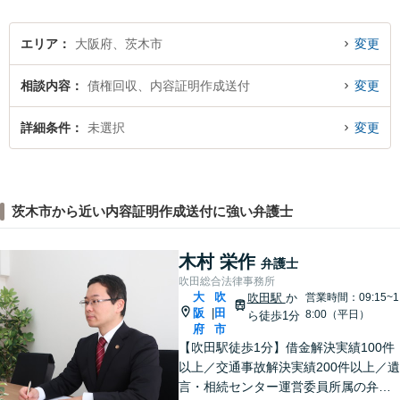
エリア
大阪府、茨木市
変更
相談内容
債権回収、内容証明作成送付
変更
詳細条件
未選択
変更
茨木市から近い内容証明作成送付に強い弁護士
木村 栄作
弁護士
吹田総合法律事務所
大
吹
吹田駅
か
営業時間：09:15~1
阪
田
|
8:00（平日）
ら徒歩1分
府
市
【吹田駅徒歩1分】借金解決実績100件
以上／交通事故解決実績200件以上／遺
言・相続センター運営委員所属の弁護