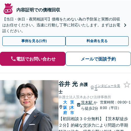
内容証明での債権回収
【当日・休日・夜間相談可】債権をためない為の予防策と実際の回収
はお任せください。迅速に行動し丁寧に対応いたします。まずはお電
話ください。
事例を見る(1件)
料金表を見る
電話でお問い合わせ
メールで面談予約
谷井 光
弁護
インタビューを見
る
士
弁護士法人茨木あさひ法律事務所
大
茨
茨木駅
か
営業時間：09:00~1
阪
木
|
8:00（平日）
ら徒歩2分
府
市
【初回相談３０分無料】【茨木駅徒歩
２分】的確な交渉力により問題の早期