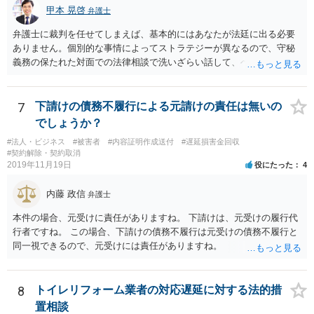
甲本 晃啓
弁護士
弁護士に裁判を任せてしまえば、基本的にはあなたが法廷に出る必要
ありません。個別的な事情によってストラテジーが異なるので、守秘
義務の保たれた対面での法律相談で洗いざらい話して、ベストな方法
を検討してもらってください。
7
下請けの債務不履行による元請けの責任は無いの
でしょうか？
#法人・ビジネス
#被害者
#内容証明作成送付
#遅延損害金回収
#契約解除・契約取消
2019年11月19日
役にたった
4
内藤 政信
弁護士
本件の場合、元受けに責任がありますね。 下請けは、元受けの履行代
行者ですね。 この場合、下請けの債務不履行は元受けの債務不履行と
同一視できるので、元受けには責任がありますね。
8
トイレリフォーム業者の対応遅延に対する法的措
置相談