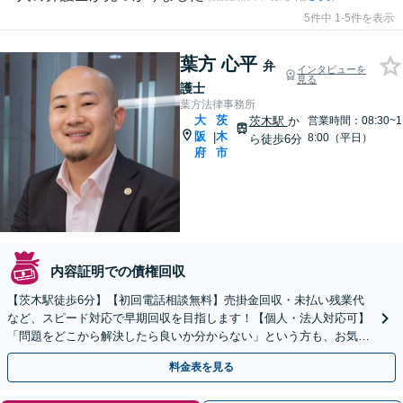
5件中 1-5件を表示
葉方 心平
弁
インタビューを
見る
護士
葉方法律事務所
大
茨
茨木駅
か
営業時間：08:30~1
阪
木
|
8:00（平日）
ら徒歩6分
府
市
内容証明での債権回収
【茨木駅徒歩6分】【初回電話相談無料】売掛金回収・未払い残業代
など、スピード対応で早期回収を目指します！【個人・法人対応可】
「問題をどこから解決したら良いか分からない」という方も、お気軽
にご相談ください【土日・夜間対応可】
料金表を見る