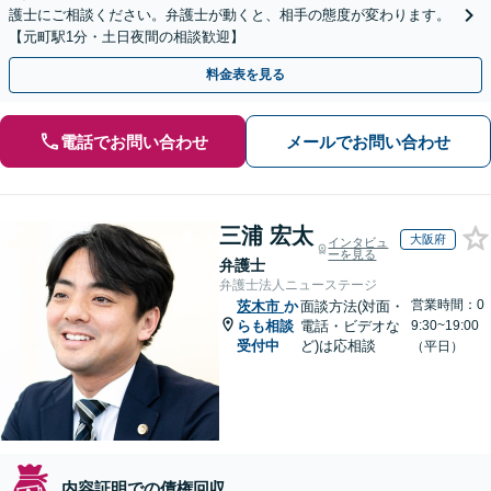
護士にご相談ください。弁護士が動くと、相手の態度が変わります。
【元町駅1分・土日夜間の相談歓迎】
料金表を見る
電話でお問い合わせ
メールでお問い合わせ
三浦 宏太
大阪府
インタビュ
ーを見る
弁護士
弁護士法人ニューステージ
営業時間：0
茨木市
か
面談方法(対面・
らも相談
電話・ビデオな
9:30~19:00
受付中
ど)は応相談
（平日）
内容証明での債権回収