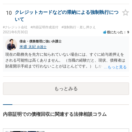
が難しくなります。 お早めに相続人に請求していくか、それが難しい
場合は、弁護士に相談されるのがよろしいかと思います。
10
クレジットカードなどの滞納による強制執行につ
いて
#クレジット会社
#内容証明作成送付
#強制執行・差し押さえ
2021年6月30日
役にたった
9
借金・債務整理に強い弁護士
米盛 太紀
弁護士
現在の勤務先を先方に知られていない場合には、すぐに給与差押えを
される可能性は高くありません。 （当職の経験だと、現状、債権者は
財産開示手続まで行わないことがほとんどです。） しかしながら、一
度判決が出ている以上、いつ強制執行が行われても不思議ではない状
況です。 そのため、分割払いが困難ということであれば破産や個人再
生も検討した方が良いと思います。 もっとも、無視をし続けたとして
もっとみる
も、刑事罰に問われることはありませんので、その点はご安心くださ
い。 どのような手続きを行うかは、相談者様の現在の生活状況等によ
っても異なりますので、まずはお近くの弁護士に法律相談することを
おすすめします。
内容証明での債権回収に関連する法律相談コラム