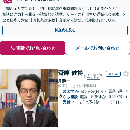
【関西エリア対応】【初回相談無料※時間制限なし】【企業からのご
相談に注力】売掛金や請負代金請求、サービス利用料や通販代金請求
など幅広く対応【回収実績多数】交渉から訴訟、強制執行まで状況に
応じて的確に対応します
料金表を見る
電話でお問い合わせ
メールでお問い合わせ
齋藤 健博
東京都
インタビュ
ーを見る
弁護士
銀座さいとう法律事務所
営業時間：0
茨木市
か
面談方法(対面・
らも相談
電話・ビデオな
6:00~23:55
受付中
ど)は応相談
（平日）