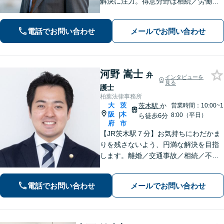
解決に注力。得意分野は相続／労働／
不倫慰謝料／刑事事件。解決までの過
程にもこだわり、ご意向を汲んだ満足
電話でお問い合わせ
メールでお問い合わせ
度の高い解決を目指します。まずはお
気軽にお電話下さい。
河野 嵩士
弁
インタビューを
見る
護士
柏葉法律事務所
大
茨
茨木駅
か
営業時間：10:00~1
阪
木
|
8:00（平日）
ら徒歩6分
府
市
【JR茨木駅７分】お気持ちにわだかま
りを残さないよう、円満な解決を目指
します。離婚／交通事故／相続／不動
産といった民事事件、わいせつや窃盗
などの刑事事件にも幅広く対応。紛争
電話でお問い合わせ
メールでお問い合わせ
化してしてしまった問題も、より良い
着地点を探り、交渉を重ねます【初回
相談無料】