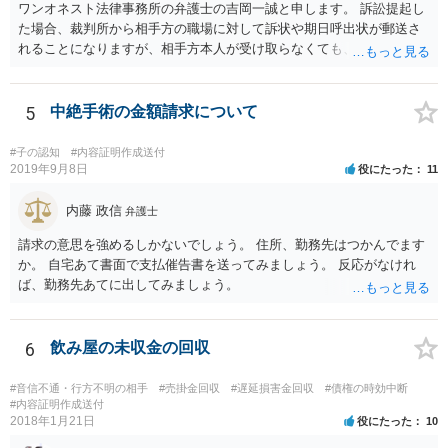
ワンオネスト法律事務所の弁護士の吉岡一誠と申します。 訴訟提起し
た場合、裁判所から相手方の職場に対して訴状や期日呼出状が郵送さ
れることになりますが、相手方本人が受け取らなくても、勤務先の他
の従業員等が受け取ることで送達完了となり、裁判手続を開始できる
可能性があります。 諦めずに追及を続けることで回収に至ることはま
まあるため、少額訴訟につき前向きに検討して良いかと思います。
5
中絶手術の金額請求について
#子の認知
#内容証明作成送付
2019年9月8日
役にたった
11
内藤 政信
弁護士
請求の意思を強めるしかないでしょう。 住所、勤務先はつかんでます
か。 自宅あて書面で支払催告書を送ってみましょう。 反応がなけれ
ば、勤務先あてに出してみましょう。
6
飲み屋の未収金の回収
#音信不通・行方不明の相手
#売掛金回収
#遅延損害金回収
#債権の時効中断
#内容証明作成送付
2018年1月21日
役にたった
10