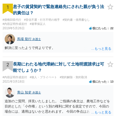
1
息子の賃貸契約で緊急連絡先にされた親が負う法
的責任は？
#債権回収代行
#音信不通・行方不明の相手
#契約書・借用書なし
#内容証明作成送付
#連帯保証人
2019年5月26日
役にたった
22
馬場 龍行
弁護士
解決に至ったようで何よりです。
2
長期にわたる地代滞納に対して土地明渡請求は可
能でしょうか？
#内容証明作成送付
#個人・プライベート
#契約解除・契約取消
2021年3月18日
役にたった
13
青山 知史
弁護士
追加のご質問、拝見いたしました。 ご指摘の条文は、農地工作などを
目的とした「小作権」という別の権利に関する規定ですので、今回の
場合には、適用はないかと思われます。 今回の争点はあくまで、明け