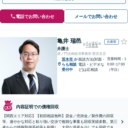
電話でお問い合わせ
メールでお問い合わせ
亀井 瑞邑
兵庫県
インタビュ
ーを見る
弁護士
虎ノ門法律経済事務所 西宮支店
営業時間：1
茨木市
か
面談方法(対面・
らも相談
電話・ビデオな
0:00~17:00
受付中
ど)は応相談
（平日）
内容証明での債権回収
【関西エリア対応】【初回相談無料】貸金／売掛金／製作費の回収
等、速やかな対応と粘り強い交渉で複雑な事案も回収実績多数。第三
者からの情報取得手続等も利用し、大切な資産を少しでも回収できる