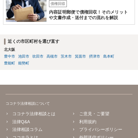
債権回収
内容証明郵便で債権回収！そのメリット
や文書作成・送付までの流れを解説
近くの市区町村を選び直す
北大阪
豊中市
池田市
吹田市
高槻市
茨木市
箕面市
摂津市
島本町
豊能町
能勢町
ココナラ法律相談について
ココナラ法律相談とは
ご意見・ご要望
法律Q&A
利用規約
法律相談コラム
プライバシーポリシー
ココナラとは
外部送信ポリシー