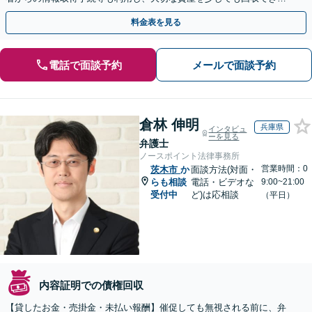
よう尽力します【フリーランス・個人事業主のご相談も対応】
料金表を見る
電話で面談予約
メールで面談予約
倉林 伸明
兵庫県
インタビュ
ーを見る
弁護士
ノースポイント法律事務所
営業時間：0
茨木市
か
面談方法(対面・
らも相談
電話・ビデオな
9:00~21:00
受付中
ど)は応相談
（平日）
内容証明での債権回収
【貸したお金・売掛金・未払い報酬】催促しても無視される前に、弁