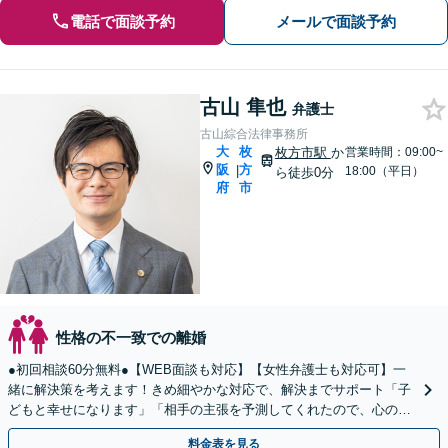
電話で面談予約
メールで面談予約
古山 隼也
弁護士
古山綜合法律事務所
大
枚
枚方市駅
か
営業時間：09:00~
阪
方
|
18:00（平日）
ら徒歩0分
府
市
性格の不一致での離婚
●初回相談60分無料●【WEB面談も対応】【女性弁護士も対応可】一
緒に解決策を考えます！きめ細やかな対応で、解決までサポート「子
どもと幸せになります」「相手の主張を予測してくれたので、心の準
備ができました」など、感謝の声多数【子連れ相談可】
料金表を見る