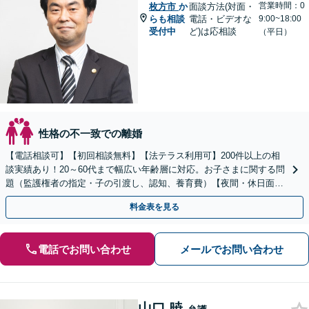
営業時間：0
枚方市
か
面談方法(対面・
らも相談
電話・ビデオな
9:00~18:00
受付中
ど)は応相談
（平日）
性格の不一致での離婚
【電話相談可】【初回相談無料】【法テラス利用可】200件以上の相
談実績あり！20～60代まで幅広い年齢層に対応。お子さまに関する問
題（監護権者の指定・子の引渡し、認知、養育費）【夜間・休日面談
可】【完全個室】【子連れ相談可】【丸太町駅6分】
料金表を見る
電話でお問い合わせ
メールでお問い合わせ
山口 暁