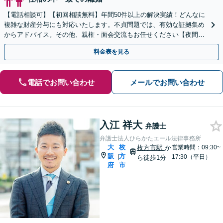
【電話相談可】【初回相談無料】年間50件以上の解決実績！どんなに
複雑な財産分与にも対応いたします。不貞問題では、有効な証拠集め
からアドバイス。その他、親権・面会交流もお任せください【夜間・
休日面談】【完全個室】【子連れ相談】【樟葉駅5分】
料金表を見る
電話でお問い合わせ
メールでお問い合わせ
入江 祥大
弁護士
弁護士法人ひらかたエール法律事務所
大
枚
枚方市駅
か
営業時間：09:30~
阪
方
|
17:30（平日）
ら徒歩1分
府
市