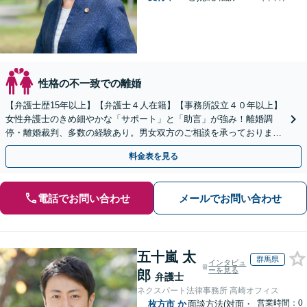
性格の不一致での離婚
【弁護士歴15年以上】【弁護士４人在籍】【事務所設立４０年以上】
女性弁護士のきめ細やかな「サポート」と「助言」が強み！離婚調
停・離婚裁判、多数の経験あり。男女双方のご相談を承っております
【お子さま連れのご相談OK】【南海岸和田駅徒歩3分】
料金表を見る
電話でお問い合わせ
メールでお問い合わせ
五十嵐 太
群馬県
インタビュ
ーを見る
郎
弁護士
ネクスパート法律事務所 高崎オフィス
営業時間：0
枚方市
か
面談方法(対面・