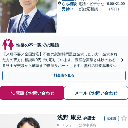
らも相談
電話・ビデオな
9:00~21:00
受付中
ど)は応相談
（平日）
性格の不一致での離婚
【来所不要／全国対応】不倫の慰謝料問題は請求したい方・請求され
た方の双方に相談料0円で対応しています。豊富な実績と経験のある
弁護士が交渉から解決まで徹底サポートします。無料の証拠診断や着
手金の返還保証もありますので安心してご相談ください。
料金表を見る
電話でお問い合わせ
メールでお問い合わせ
浅野 康史
弁護士
京都府
K・Gフォート法律事務所