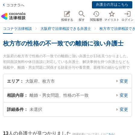
弁護士の方はこちら
ココナラへ
投稿する
探す
閲覧履歴
マイリスト
ログイン
ココナラ法律相談
大阪府で法律相談できる弁護士
枚方市で法律相談で
枚方市の性格の不一致での離婚に強い弁護士
大阪府の枚方市で性格の不一致での離婚に強い弁護士が13名見つかりました。
初回面談無料や休日面談に対応している弁護士、解決事例を持つ弁護士なども
掲載中。離婚・男女問題に関係する財産分与や養育費、親権等の細かな分野で
の絞り込み検索もでき便利です。特にくずは凛誠法律事務所の米田 光晴弁護士
や古山綜合法律事務所の古山 隼也弁護士、弁護士法人ひこぼし法律事務所の山
エリア
大阪府、枚方市
変更
本 大士弁護士のプロフィール情報や弁護士費用、強みなどが注目されていま
す。『枚方市で土日や夜間に発生した性格の不一致での離婚のトラブルを今す
相談内容
離婚・男女問題、性格の不一致
変更
ぐに弁護士に相談したい』『性格の不一致での離婚のトラブル解決の実績豊富
な近くの弁護士を検索したい』『初回相談無料で性格の不一致での離婚を法律
相談できる枚方市内の弁護士に相談予約したい』などでお困りの相談者さんに
詳細条件
未選択
変更
おすすめです。
13
人の弁護士が見つかりました
(検索結果について詳しくは
こちら
)