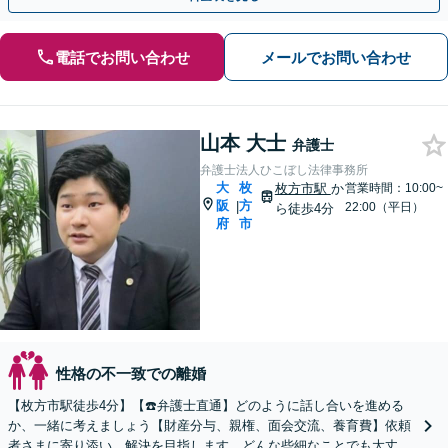
電話でお問い合わせ
メールでお問い合わせ
山本 大士
弁護士
弁護士法人ひこぼし法律事務所
大
枚
枚方市駅
か
営業時間：10:00~
阪
方
|
22:00（平日）
ら徒歩4分
府
市
性格の不一致での離婚
【枚方市駅徒歩4分】【☎️弁護士直通】どのように話し合いを進める
か、一緒に考えましょう【財産分与、親権、面会交流、養育費】依頼
者さまに寄り添い、解決を目指します。どんな些細なことでも大丈