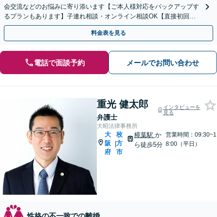
会交流などのお悩みに寄り添います【ご本人様対応をバックアップす
るプランもあります】子連れ相談・オンライン相談OK【直接初回面
談30分無料】【枚方市駅5分】
料金表を見る
電話で面談予約
メールでお問い合わせ
重光 健太郎
インタビューを
見る
弁護士
大昭法律事務所
大
枚
樟葉駅
か
営業時間：09:30~1
阪
方
|
8:00（平日）
ら徒歩5分
府
市
性格の不一致での離婚