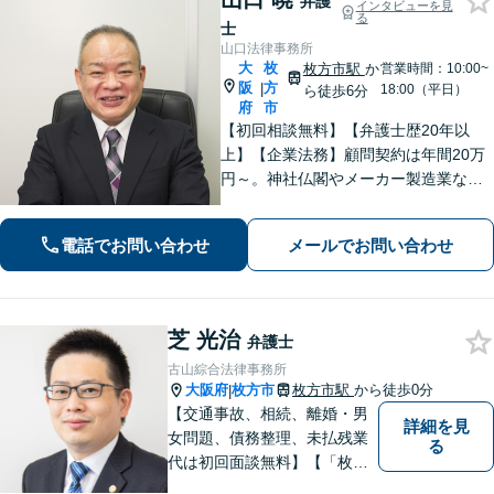
弁護
インタビューを見
る
士
山口法律事務所
大
枚
枚方市駅
か
営業時間：10:00~
阪
方
|
18:00（平日）
ら徒歩6分
府
市
【初回相談無料】【弁護士歴20年以
上】【企業法務】顧問契約は年間20万
円～。神社仏閣やメーカー製造業な
ど、幅広い業界に対応【不動産】司法
書士や税理士、不動産鑑定士、土地家
電話でお問い合わせ
メールでお問い合わせ
屋調査士などと連携。農地や山林もお
任せ【枚方市駅6分】
芝 光治
弁護士
古山綜合法律事務所
大阪府
枚方市
枚方市駅
から徒歩0分
|
【交通事故、相続、離婚・男
詳細を見
女問題、債務整理、未払残業
る
代は初回面談無料】【「枚方
市駅」から徒歩30秒】じっく