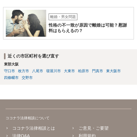
協議書に記載された養育費の金額が法的にみて低すぎる場合は、養育
費増額を求める調停を提起するのがお勧めです。 調停で話し合いが
まとまらなければ、審判といって、それぞれの収入をもとに裁判所が
離婚・男女問題
適切な金額を判断しますので、一応の決着はつきます。 調停や審判
性格の不一致が原因で離婚は可能？慰謝
で決定された養育費を支払わない場合は、強制執行（例えば給与の差
料はもらえるの？
押えが考えられます。）することが可能です。 作成済みの協議書
が、公正証書ではないのであれば、現状では約束違反に対して強制執
行することができないという状況です。 ④ まず、現状からすれば公
正証書の作成の依頼ではなく、依頼を受けるとすれば養育費増額の調
近くの市区町村を選び直す
停だと思います。 弁護士費用は自由化されており、弁護士ごとに
東部大阪
異なりますが、依頼時に２０～３０万円程度、増額が実現できた場合
には増額できた金額の●％という形で報酬を設定している場合が多いと
守口市
枚方市
八尾市
寝屋川市
大東市
柏原市
門真市
東大阪市
思います。 調停や審判によって、養育費が現状と比べて増減額し
四條畷市
交野市
得るのは③で説明したとおりです。 ⑤ 養育費の増額を求めることが
できる可能性があるのは③で説明したとおりです。 違反の内容次
第ではありますが、迷惑行為の停止を求めたり、賠償を求める訴訟と
いうものも、一応考えられないではありません。 ただし、訴訟を
起こすにも相応の費用と時間がかかります。 たとえば養育費の増
額調停を依頼して、併せて弁護士から相手に迷惑行為をやめるよう通
ココナラ法律相談について
知を行い牽制することが考えられます。
ココナラ法律相談とは
ご意見・ご要望
法律Q&A
利用規約