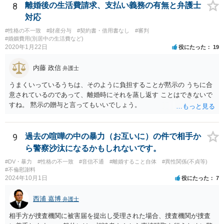
8
離婚後の生活費請求、支払い義務の有無と弁護士
対応
#性格の不一致
#財産分与
#契約書・借用書なし
#審判
#婚姻費用(別居中の生活費など)
2020年1月22日
役にたった
19
内藤 政信
弁護士
うまくいっているうちは、そのように負担することが黙示の うちに合
意されているのであって、離婚時にそれを蒸し返す ことはできないで
すね。 黙示の贈与と言ってもいいでしょう。
9
過去の喧嘩の中の暴力（お互いに）の件で相手か
ら警察沙汰になるかもしれないです。
#DV・暴力
#性格の不一致
#音信不通
#離婚すること自体
#異性関係(不貞等)
#不倫慰謝料
2024年10月1日
役にたった
7
西浦 嘉博
弁護士
相手方が捜査機関に被害届を提出し受理された場合、捜査機関が捜査