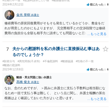
#性格の不一致
#慰謝料請求したい側
#離婚書類作成
2024年2月12日
役にたった
8
金光 誉樹
弁護士
修繕費等の原状回復費用がそもそも発生しているかどうか、敷金をだ
れが用意したのかにもよりますが、 元交際相手との交渉段階では修繕
費用の負担分も全額も相手方に請求しても問題ないと思います。 少な
くとも相手も半年住んでいたわけですし、契約の名義上からも修繕費
用は相手方がその危険を引き受けたと捉えることもできます。修繕費
用が争われる場合も、最低でも折半で対応するのが公平と考えます。
7
夫からの慰謝料を私の弁護士に直接振込む事はあ
るのでしょうか？
#財産分与
#異性関係(不貞等)
#不倫慰謝料
#離婚協議
#性格の不一致
#離婚の慰謝料
2023年12月8日
役にたった
6
離婚・男女問題に強い弁護士
髙橋 俊太
弁護士
なお、念のためですが、 ＞因みに弁護士に支払う手数料は相当額にな
るため一括で支払う事は難しく、 という点に関し、弁護士報酬の算出
根拠はよく確認しておいた方がよいと思います。