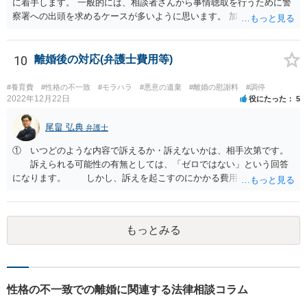
に着手します。 一般的には、相談者さんから事情聴取を行うために警
察署への出頭を求めるケースが多いように思います。 加えて、相手方
から診断書の提出を求めたり、相手方から事情を聴取したり、怪我の
具合などを実況見分調書で保存したりなど証拠を収集し、立件する方
針を決めた場合は検察庁に事件を送致する流れとなることが見込まれ
10
離婚後の対応(弁護士費用等)
ます。
#養育費
#性格の不一致
#モラハラ
#悪意の遺棄
#離婚の慰謝料
#調停
2022年12月22日
役にたった
5
尾畠 弘典
弁護士
① いつどのような内容で訴えるか・訴えないかは、相手次第です。
訴えられる可能性の有無としては、「ゼロではない」という回答
になります。 しかし、訴えを起こすのにかかる費用や手間を考え
れば、その可能性は、高くはないと思います。 ② 脅迫や錯誤、意思
能力がない状況で作成した場合などは、無効になったり取り消された
りする可能性があります。しかし、法的には無効や取消しを主張する
もっとみる
ハードルはとても高いです。お聞きする限り、今回のケースでは無効
や取消しとなるような事情はないと思われます。 ③ 公正証書を作成
するには、公正証書を作成すること自体の双方の合意と相互の協力
（作成のためには双方日程を調整して公証役場に同時に赴く必要があ
ります）と、合意内容について双方の了承が必要です。 現状では相
性格の不一致での離婚に関連する法律相談コラム
手方と合意を経るのは、難しいのではないでしょうか。 作成済みの