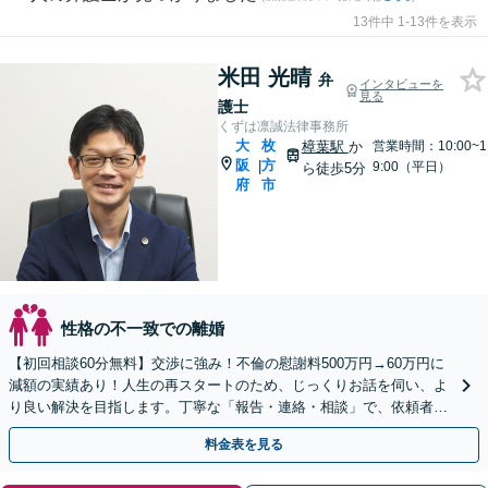
13件中 1-13件を表示
米田 光晴
弁
インタビューを
見る
護士
くずは凛誠法律事務所
大
枚
樟葉駅
か
営業時間：10:00~1
阪
方
|
9:00（平日）
ら徒歩5分
府
市
性格の不一致での離婚
【初回相談60分無料】交渉に強み！不倫の慰謝料500万円→60万円に
減額の実績あり！人生の再スタートのため、じっくりお話を伺い、よ
り良い解決を目指します。丁寧な「報告・連絡・相談」で、依頼者の
方の不安軽減に努めます【休日・夜間面談可】
料金表を見る