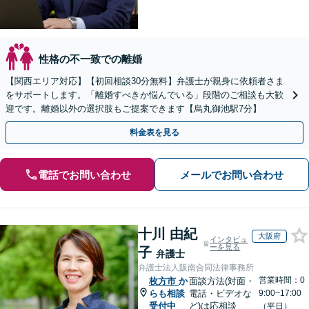
性格の不一致での離婚
【関西エリア対応】【初回相談30分無料】弁護士が親身に依頼者さま
をサポートします。「離婚すべきか悩んでいる」段階のご相談も大歓
迎です。離婚以外の選択肢もご提案できます【烏丸御池駅7分】
料金表を見る
電話でお問い合わせ
メールでお問い合わせ
十川 由紀
大阪府
インタビュ
ーを見る
子
弁護士
弁護士法人阪南合同法律事務所
営業時間：0
枚方市
か
面談方法(対面・
らも相談
電話・ビデオな
9:00~17:00
受付中
ど)は応相談
（平日）