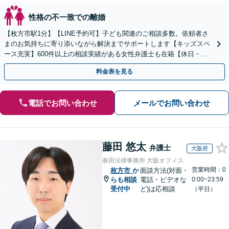
性格の不一致での離婚
【枚方市駅1分】【LINE予約可】子ども関連のご相談多数。依頼者さ
まのお気持ちに寄り添いながら解決までサポートします【キッズスペ
ース充実】600件以上の相談実績がある女性弁護士も在籍【休日・夜
間面談可能】
料金表を見る
電話でお問い合わせ
メールでお問い合わせ
藤田 悠太
弁護士
大阪府
春田法律事務所 大阪オフィス
営業時間：0
枚方市
か
面談方法(対面・
らも相談
電話・ビデオな
0:00~23:59
受付中
ど)は応相談
（平日）