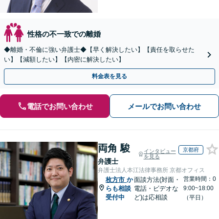
性格の不一致での離婚
◆離婚・不倫に強い弁護士◆【早く解決したい】【責任を取らせた
い】【減額したい】【内密に解決したい】
料金表を見る
電話でお問い合わせ
メールでお問い合わせ
両角 駿
京都府
インタビュー
を見る
弁護士
弁護士法人本江法律事務所 京都オフィス
営業時間：0
枚方市
か
面談方法(対面・
らも相談
電話・ビデオな
9:00~18:00
受付中
ど)は応相談
（平日）