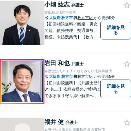
小畑 紘志
あればどうぞ気軽にお声がけ
弁護士
ください。【オンライン・電
古山綜合法律事務所
話相談可】【完全個室・防音
大阪府
枚方市
枚方市駅
から徒歩0分
|
対応】
【初回相談無料／離婚・男女
詳細を見
問題、債務整理、交通事故、
る
相続、未払残業代】【枚方市
駅から徒歩30秒】ご相談者の
不安な気持ちにじっくり寄り
添い、困難な問題の解決のた
岩田 和也
めのお手伝いをしています。
弁護士
弁護士法人アイリス 枚方みらい法律事務所
大阪府
枚方市
枚方市駅
から徒歩5分
|
【初回面談無料】【弁護士歴1
詳細を見
0年以上】依頼者様のご希望に
る
できる限り寄り添い解決へと
導きます 【離婚問題】同事務
所の女性弁護士と連携して慰
謝料や財産分与などに対応。
福井 健
夫婦カウンセラーの資格保有
弁護士
【相続問題】セミナー講師や
弁護士法人進取法律事務所 枚方事務所