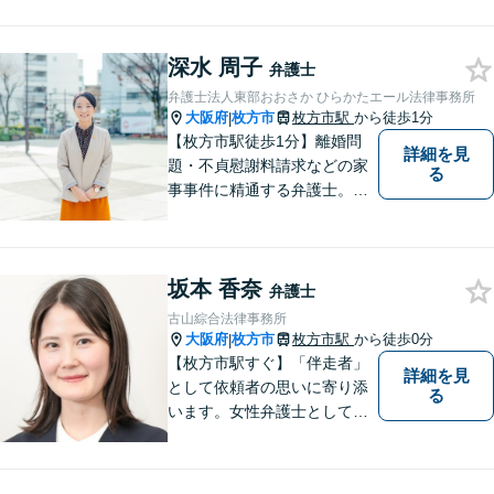
りとお話を聞く姿勢を大切に
し、依頼者様の状況を十分に
深水 周子
ヒアリングし、あらゆる観点
弁護士
から解決策をご提案してまい
弁護士法人東部おおさか ひらかたエール法律事務所
ります。
大阪府
枚方市
枚方市駅
から徒歩1分
|
【枚方市駅徒歩1分】離婚問
詳細を見
題・不貞慰謝料請求などの家
る
事事件に精通する弁護士。依
頼者さまと同じ目線に立ち、
最善の解決方法をご提案。次
のステップへ進むお手伝いを
坂本 香奈
致します。どんなお悩みで
弁護士
も、ご相談ください。【キッ
古山綜合法律事務所
ズスペースあり】
大阪府
枚方市
枚方市駅
から徒歩0分
|
【枚方市駅すぐ】「伴走者」
詳細を見
として依頼者の思いに寄り添
る
います。女性弁護士としての
視点を生かし、安心して話せ
る雰囲気づくりにも努めてお
りますので、気になることが