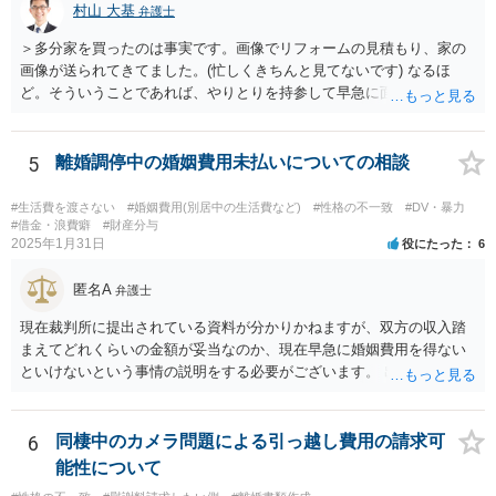
村山 大基
弁護士
＞多分家を買ったのは事実です。画像でリフォームの見積もり、家の
画像が送られてきてました。(忙しくきちんと見てないです) なるほ
ど。そういうことであれば、やりとりを持参して早急に面談相談に行
きましょう。 当面、電話には出なくていいと思います。
5
離婚調停中の婚姻費用未払いについての相談
#生活費を渡さない
#婚姻費用(別居中の生活費など)
#性格の不一致
#DV・暴力
#借金・浪費癖
#財産分与
2025年1月31日
役にたった
6
匿名A
弁護士
現在裁判所に提出されている資料が分かりかねますが、双方の収入踏
まえてどれくらいの金額が妥当なのか、現在早急に婚姻費用を得ない
といけないという事情の説明をする必要がございます。 出来なくはな
いのでしょうが、就けていただいた方がいいかとは思います。 現在の
収入にもよりますが、弁護士費用を拠出することが困難でも法テラス
の利用等もございますので全体的な方針の相談をされることをおすす
6
同棲中のカメラ問題による引っ越し費用の請求可
めします。
能性について