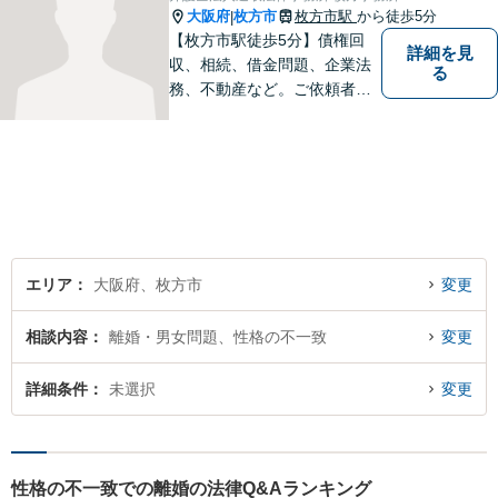
書籍執筆の経験あり【枚方市
大阪府
枚方市
枚方市駅
から徒歩5分
|
駅5分】
【枚方市駅徒歩5分】債権回
詳細を見
収、相続、借金問題、企業法
る
務、不動産など。ご依頼者さ
まに安心して満足した法的サ
ービスをご利用いただけるよ
う尽力いたします。お話しを
しっかりと聞き、法律の観点
からだけでなくお気持ちやご
事情に寄り添った対応が可能
です。
エリア
大阪府、枚方市
変更
相談内容
離婚・男女問題、性格の不一致
変更
詳細条件
未選択
変更
性格の不一致での離婚の法律Q&Aランキング