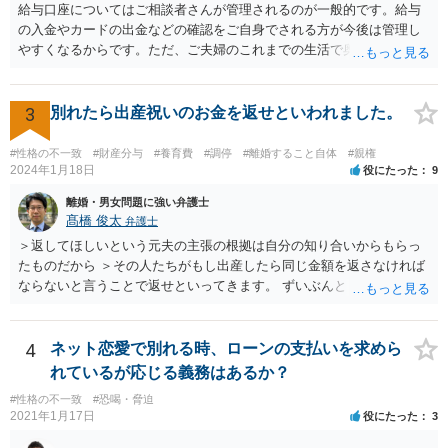
給与口座についてはご相談者さんが管理されるのが一般的です。給与
の入金やカードの出金などの確認をご自身でされる方が今後は管理し
やすくなるからです。ただ、ご夫婦のこれまでの生活で奥様が管理さ
れており不当な出金をしないというのであれば、それはそのまま維持
しても構わないとは思います。 隠し財産といっても、収入は給与だけ
で隠しようがないでしょうし、今わかっていない財産がないのであれ
3
別れたら出産祝いのお金を返せといわれました。
ば別居後に新たな財産ができてもお互いに分与を主張できないことに
はなりますので杞憂ということになろうかと思います。 婚姻費用を渡
#性格の不一致
#財産分与
#養育費
#調停
#離婚すること自体
#親権
さないというおそれを奥様が抱くのはやむない面もあるとは思います
2024年1月18日
役にたった
9
が、ここは信じていただくしかないですし、婚姻費用の金額の合意が
離婚・男女問題に強い弁護士
できるかどうかの方が重要だと思います（合意できなれば納得した金
髙橋 俊太
弁護士
額をもらえないという意味では、奥様の不満は残るからです）。 特別
＞返してほしいという元夫の主張の根拠は自分の知り合いからもらっ
経費という問題はあるのですが、一般には、収入から婚姻費用は定め
たものだから ＞その人たちがもし出産したら同じ金額を返さなければ
られ、全ての生活費が入っていると見ます。奥様の利益のために支払
ならないと言うことで返せといってきます。 ずいぶんとトリッキーな
っている費用については、婚姻費用から引くことも相当だと思いま
主張だと感じられます。【その人たちがもし出産したら同じ金額を返
す。
さなければならない】ということですが、元夫がご友人に出産祝いを
贈る場合、その意味合いは贈与・お祝いであって返礼（≒内祝い）で
4
ネット恋愛で別れる時、ローンの支払いを求めら
はないはずです。（というより、返礼義務履行のような意味合いだと
れているが応じる義務はあるか？
したら、出産祝いを受け取る側も気持ちの問題として嫌なのではない
#性格の不一致
#恐喝・脅迫
でしょうか。） いずれにしましても、貴方に返還義務はないので応じ
2021年1月17日
役にたった
3
る必要はありません。あまりにしつこいようであれば、弁護士から内
容証明などで通知すれば止まるのではないかと思います。