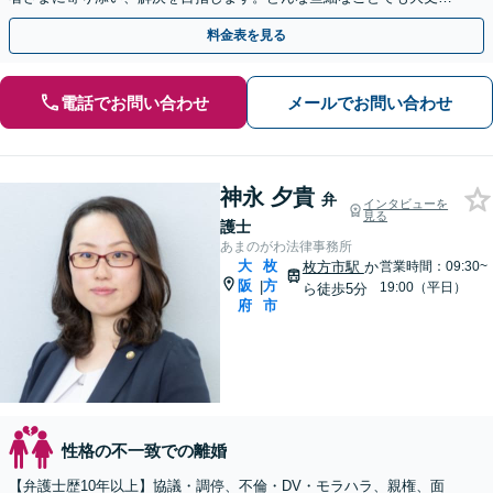
夫！まずはお気軽にご相談ください【子連れ相談OK】
料金表を見る
電話でお問い合わせ
メールでお問い合わせ
神永 夕貴
弁
インタビューを
見る
護士
あまのがわ法律事務所
大
枚
枚方市駅
か
営業時間：09:30~
阪
方
|
19:00（平日）
ら徒歩5分
府
市
性格の不一致での離婚
【弁護士歴10年以上】協議・調停、不倫・DV・モラハラ、親権、面