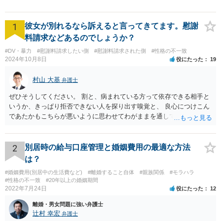
1
彼女が別れるなら訴えると言ってきてます。慰謝
料請求などあるのでしょうか？
#DV・暴力
#慰謝料請求したい側
#慰謝料請求された側
#性格の不一致
2024年10月8日
役にたった
19
村山 大基
弁護士
ぜひそうしてください。 割と、病まれている方って依存できる相手と
いうか、きっぱり拒否できない人を探り出す嗅覚と、 良心につけこん
であたかもこちらが悪いように思わせてわがままを通してくる力がす
ごいので、 第三者にも関与してもらい、二人だけで解決しようとしな
いのがおすすめです。 二人だけの密室で好き勝手していても、割と弁
護士とか警察が関与すると しゅんとする人が多いです。
2
別居時の給与口座管理と婚姻費用の最適な方法
は？
#婚姻費用(別居中の生活費など)
#離婚すること自体
#親族関係
#モラハラ
#性格の不一致
#20年以上の婚姻期間
2022年7月24日
役にたった
12
離婚・男女問題に強い弁護士
辻村 幸宏
弁護士