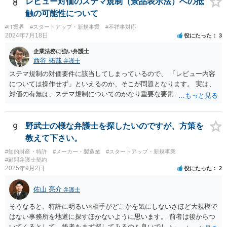
8
レビュー対価のステマ規制（景品表示法）への抵
から本件法人設立の相談についても依頼しており委任事務に含まれて
ょう。 ③すでに対応は完了しており、もし相手方から今後具体的な法
触の可能性について
いたと主張できる事情がある場合には、上記より幾分有利に進められ
的請求ないし措置がなされれば改めて検討するという方針でもよいよ
るかと思います。 より詳細な検討は、個別に法律事務所に問い合わせ
#IT業界
#スタートアップ・新規事業
#不祥事対応
うに思われます。
2024年7月18日
役にたった
3
て法律相談されるとよいでしょう。
企業法務に強い弁護士
西谷 拓哉
弁護士
ステマ規制の対価要件に該当してしまっているので、 「レビュー内容
については操作せず」といえるのか、そこが問題となります。 実は、
対価の有無は、ステマ規制についてのかなり重要な要素となります。
近時ステマ規制で初の行政処分を受けたケースは、高評価を付けるこ
とを条件に割り引くサービスを提供していたケースですが、 明示的に
高評価と指示していなくても、全件報酬を支払うことを約してレビュ
9
野武士の様な弁護士を探したいのですが、方策を
ーをさせるということになれば、結局はそれはレビュー内容について
教えて下さい。
事業者が関与していると評価され「事業者による表示（広告）」と判
#知的財産・特許
#メーカー・製造業
#スタートアップ・新規事業
断される余地は残るといえるでしょう。 あくまで、自身の嗜好に基づ
#顧問弁護士契約
く、自主的なレビューでなければステマ規制にひっかかる可能性があ
2025年9月2日
役にたった
2
るのです。 ※消費者庁のステマ規制の運用ガイドラインであるhttps://
www.caa.go.jp/policies/policy/representation/fair_labeling/guideline/ass
佐山 亮介
弁護士
ets/representation_cms216_230328_03.pdf の５頁（イ）、２（１）参
照
そうなると、特許に明るい×相手がどこかを気にしないさほど大規模で
はない事務所を地道に探すほかないように思います。 前者は後からつ
いてくるとして、後者をまず探してみるのも良いでしょう。