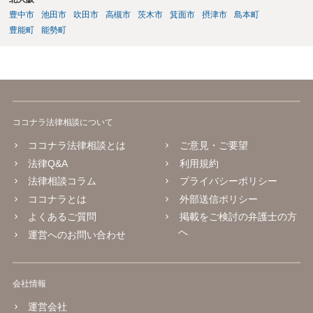
除や損害賠償等の請求がなされるまで、事実上、その投稿状態が残っ
たままになっているものと思われます。 こうした無断転載の件数は多
豊中市
池田市
吹田市
高槻市
茨木市
箕面市
摂津市
島本町
く、また、本人の特定にも時間や費用がかかることから、全ての無断
豊能町
能勢町
転載に対しては、権利者が対応できていないという実情があるものと
思われます。 もっとも、著作権者として承諾をしているのでない限
り、請求が現時点でないとしても、著作権侵害となることに変わりは
ありません。 そのため、著作権者が、本人の特定や具体的な請求に動
いてきた場合には、こうした無断転載をしていると、権利侵害の責任
を問われることになり、結果として、賠償等をしなければならない事
ココナラ法律相談について
態にもなります。 このように、ECサイト等における画像転載等は、適
法な状態とは必ずしも言い難く、権利者の行動次第では責任が生じか
ココナラ法律相談とは
ご意見・ご要望
ねないものですので、やはりこうした無断転載は控えた方が安全かと
法律Q&A
利用規約
思慮いたします。
法律相談コラム
プライバシーポリシー
ココナラとは
外部送信ポリシー
よくあるご質問
掲載をご検討の弁護士の方
へ
運営へのお問い合わせ
会社情報
運営会社