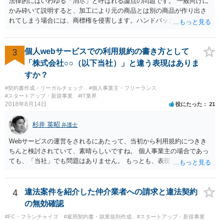
法律的にはいわゆる「消尽」と呼ばれる論点の問題です。 一般向けに
かみ砕いて説明すると、加工により元の商品とは別の商品が作り出さ
れてしまう場合には、商標権を侵害します。ハンドバッグをポーチに
リメイクするなどの場合です。他方で、単なる性能や品質を維持する
ための加工（一般にいう修理）は、商標権を侵害しません。 商標権者
は、その商品を売ったときに対価を回収しているので、商標権は用い
3
個人webサービスでの利用規約の書き方として
尽くされている（用尽、消尽といいます。）と解釈されます。他方
「株式会社○○（以下当社）」と違う表現はありま
で、商標権者の預かり知らないところで、販売した商品から別の商品
すか？
（コピー品やリメイク品）が作りだされてしまうと、その商品が仮に
#契約書作成・リーガルチェック
#個人事業主・フリーランス
酷い品質であれば、商標権者のブランドイメージが傷ついてしまいま
#スタートアップ・新規事業
#IT業界
すし、その証商標権者にクレームが来てしまいますので、商標権を侵
2018年8月14日
役にたった
21
害します。その商品が流通すれば商標権（ロゴマーク等）に対する一
般消費者の信頼も害することになります。また、本来商標権者に入る
杉井 英昭
弁護士
べき利益が入らないことになります。 修理だけではそのような問題は
生じません。
Webサービスの運営をされるにあたって、当初から利用規約につきき
ちんと検討されていて、素晴らしいですね。 個人事業主の場合であっ
ても、「当社」でも問題はありません。 もっとも、表現に違和感があ
るというのであれば、屋号を使うとよいでしょう。 例えば、田中一郎
さんが「ABCウェブサービス」の屋号で事業を運営する際には、「当
社」の代わりに「ABCウェブサービス」とか「ABCWS」を使う等で
4
違法案件を紹介した仲介業者への請求と違法契約
す。
の無効確認
#FC・フランチャイズ
#雇用契約書・就業規則作成
#スタートアップ・新規事業