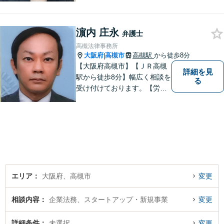
どのトラブル解決から、【相
続】【遺言】【成年後見】な
濵内 庄永
ど将来の不安の予防まで。
弁護士
高槻法律事務所
大阪府
高槻市
高槻駅
から徒歩8分
|
【大阪府高槻市】【ＪＲ高槻
詳細を見
駅から徒歩8分】幅広く相談を
る
受け付けております。【労働
問題】【離婚】【交通事故】
【借金】などのトラブル解決
から【相続】【事業承継】
【成年後見】など将来の不安
の予防まで。
エリア
大阪府、高槻市
変更
相談内容
企業法務、スタートアップ・新規事業
変更
詳細条件
未選択
変更