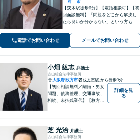
府
市
【茨木駅徒歩6分】【電話相談可】【初
回面談無料】「問題をどこから解決し
たら良いか分からない」という方も、
お気軽にご相談ください！離婚・相
続・交通事故など、「不利」「厳し
電話でお問い合わせ
メールでお問い合わせ
い」と思われる内容にも幅広く対応し
ます【朝8:30から営業】
小畑 紘志
弁護士
古山綜合法律事務所
大阪府
枚方市
枚方市駅
から徒歩0分
|
【初回相談無料／離婚・男女
詳細を見
問題、債務整理、交通事故、
る
相続、未払残業代】【枚方市
駅から徒歩30秒】ご相談者の
不安な気持ちにじっくり寄り
添い、困難な問題の解決のた
めのお手伝いをしています。
芝 光治
弁護士
古山綜合法律事務所