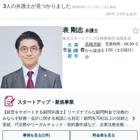
3
人の弁護士が見つかりました
(検索結果について詳しくは
こちら
)
3件中 1-3件を表示
表 剛志
弁護士
東京スタートアップ法律事務所 高槻支店
高槻市駅
営業時間：06:30~2
大
高
2:00（土日祝日）
阪
槻
から徒歩3
|
府
市
分
スタートアップ・新規事業
【経営をサポートする顧問弁護士】リーズナブルな顧問料金で法務の
みならず財務・会計に関する相談にも対応！顧問先70社以上の信頼と
実績、IT法務やリーガルチェック・契約書作成など、企業法務全般に
ついてお気軽にご相談ください
事例を見る(1件)
料金表を見る