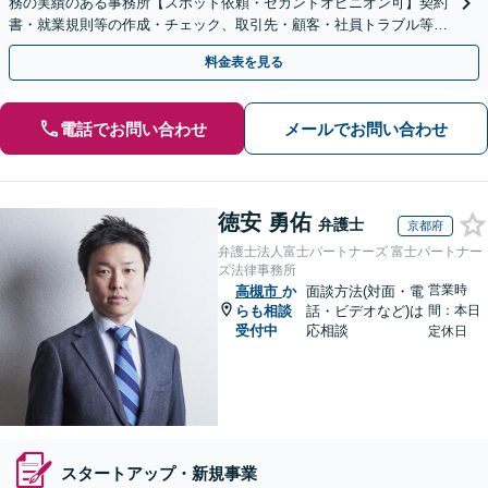
務の実績のある事務所【スポット依頼・セカンドオピニオン可】契約
書・就業規則等の作成・チェック、取引先・顧客・社員トラブル等、
お気軽にご相談ください【事前予約で休日・夜間対応】
料金表を見る
電話でお問い合わせ
メールでお問い合わせ
徳安 勇佑
弁護士
京都府
弁護士法人富士パートナーズ 富士パートナー
ズ法律事務所
営業時
高槻市
か
面談方法(対面・電
らも相談
話・ビデオなど)は
間：本日
受付中
応相談
定休日
スタートアップ・新規事業