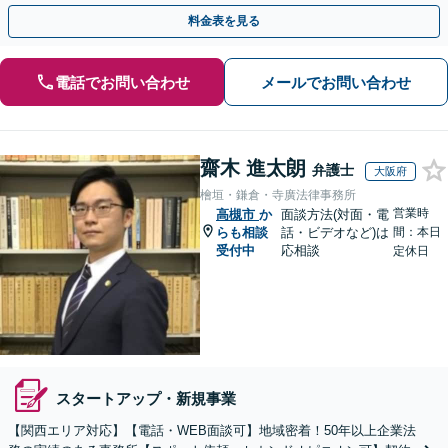
式の相続／誹謗中傷対策／不動産問題まで幅広く対応！
料金表を見る
電話でお問い合わせ
メールでお問い合わせ
齋木 進太朗
弁護士
大阪府
檜垣・鎌倉・寺廣法律事務所
営業時
高槻市
か
面談方法(対面・電
らも相談
話・ビデオなど)は
間：本日
受付中
応相談
定休日
スタートアップ・新規事業
【関西エリア対応】【電話・WEB面談可】地域密着！50年以上企業法