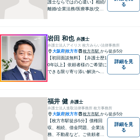
護士ならではの心遣い】相続/
る
離婚/企業法務/医療事故/交通
事故/借金問題など幅広く対応
可能。プライバシーを厳守
し、依頼者様のお話に耳を傾
け、少しでもお気持ちが和ら
岩田 和也
弁護士
ぐよう心がけております。
弁護士法人アイリス 枚方みらい法律事務所
大阪府
枚方市
枚方市駅
から徒歩5分
|
【初回面談無料】【弁護士歴1
詳細を見
0年以上】依頼者様のご希望に
る
できる限り寄り添い解決へと
導きます 【離婚問題】同事務
所の女性弁護士と連携して慰
謝料や財産分与などに対応。
夫婦カウンセラーの資格保有
福井 健
弁護士
【相続問題】セミナー講師や
弁護士法人進取法律事務所 枚方事務所
書籍執筆の経験あり【枚方市
大阪府
枚方市
枚方市駅
から徒歩5分
|
駅5分】
【枚方市駅徒歩5分】債権回
詳細を見
収、相続、借金問題、企業法
る
務、不動産など。ご依頼者さ