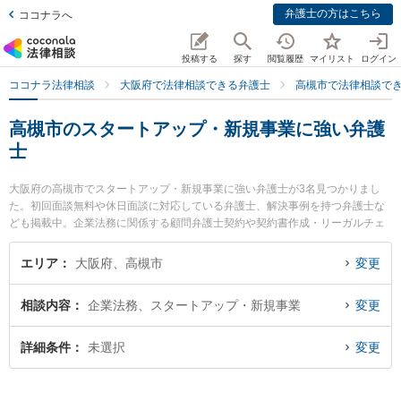
弁護士の方はこちら
ココナラへ
投稿する
探す
閲覧履歴
マイリスト
ログイン
ココナラ法律相談
大阪府で法律相談できる弁護士
高槻市で法律相談で
高槻市のスタートアップ・新規事業に強い弁護
士
大阪府の高槻市でスタートアップ・新規事業に強い弁護士が3名見つかりまし
た。初回面談無料や休日面談に対応している弁護士、解決事例を持つ弁護士な
ども掲載中。企業法務に関係する顧問弁護士契約や契約書作成・リーガルチェ
ック、雇用契約書・就業規則作成等の細かな分野での絞り込み検索もでき便利
です。特に東京スタートアップ法律事務所 高槻支店の表 剛志弁護士や高槻法律
エリア
大阪府、高槻市
変更
事務所の吉本 由希弁護士、高槻法律事務所の濵内 庄永弁護士のプロフィール情
報や弁護士費用、強みなどが注目されています。『高槻市で土日や夜間に発生
相談内容
企業法務、スタートアップ・新規事業
変更
したスタートアップ・新規事業のトラブルを今すぐに弁護士に相談したい』
『スタートアップ・新規事業のトラブル解決の実績豊富な近くの弁護士を検索
したい』『初回相談無料でスタートアップ・新規事業を法律相談できる高槻市
詳細条件
未選択
変更
内の弁護士に相談予約したい』などでお困りの相談者さんにおすすめです。