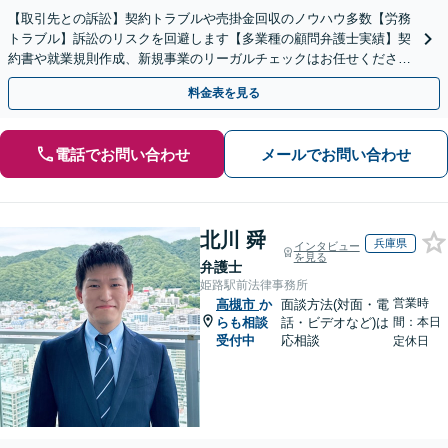
【取引先との訴訟】契約トラブルや売掛金回収のノウハウ多数【労務
トラブル】訴訟のリスクを回避します【多業種の顧問弁護士実績】契
約書や就業規則作成、新規事業のリーガルチェックはお任せくださ
い。単発のご依頼OK。
料金表を見る
電話でお問い合わせ
メールでお問い合わせ
北川 舜
兵庫県
インタビュー
を見る
弁護士
姫路駅前法律事務所
営業時
高槻市
か
面談方法(対面・電
らも相談
話・ビデオなど)は
間：本日
受付中
応相談
定休日