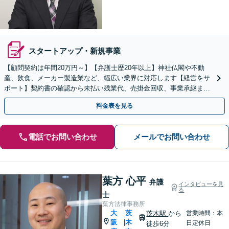
スタートアップ・新規事業
【顧問契約は年間20万円～】【弁護士歴20年以上】神社仏閣や不動
産、飲食、メーカー製造業など、幅広い業界に対応します【経営をサ
ポート】契約書の確認から未払い残業代、売掛金回収、事業承継まで
お任せください【初回面談無料】【枚方市駅6分】
料金表を見る
電話でお問い合わせ
メールでお問い合わせ
葉方 心平
弁護
インタビューを見
る
士
葉方法律事務所
大
茨
茨木駅
から
営業時間：本
阪
木
|
日定休日
徒歩6分