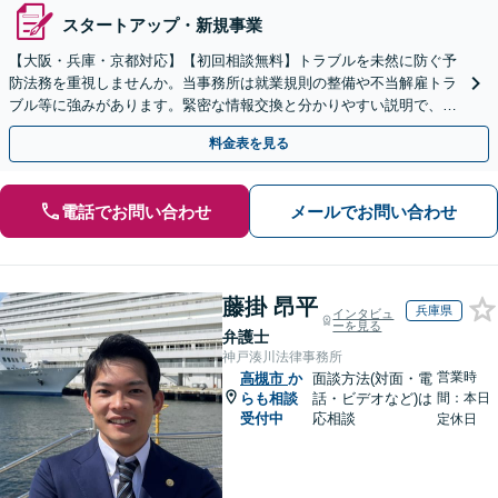
スタートアップ・新規事業
【大阪・兵庫・京都対応】【初回相談無料】トラブルを未然に防ぐ予
防法務を重視しませんか。当事務所は就業規則の整備や不当解雇トラ
ブル等に強みがあります。緊密な情報交換と分かりやすい説明で、経
営の安定を支えます。スポット相談も歓迎！
料金表を見る
電話でお問い合わせ
メールでお問い合わせ
藤掛 昂平
兵庫県
インタビュ
ーを見る
弁護士
神戸湊川法律事務所
営業時
高槻市
か
面談方法(対面・電
らも相談
話・ビデオなど)は
間：本日
受付中
応相談
定休日