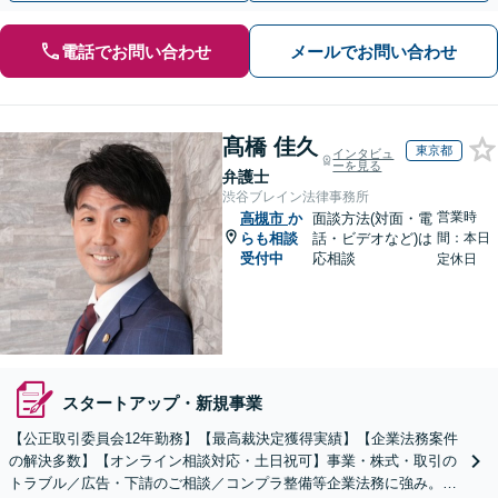
電話でお問い合わせ
メールでお問い合わせ
髙橋 佳久
東京都
インタビュ
ーを見る
弁護士
渋谷ブレイン法律事務所
営業時
高槻市
か
面談方法(対面・電
らも相談
話・ビデオなど)は
間：本日
受付中
応相談
定休日
スタートアップ・新規事業
【公正取引委員会12年勤務】【最高裁決定獲得実績】【企業法務案件
の解決多数】【オンライン相談対応・土日祝可】事業・株式・取引の
トラブル／広告・下請のご相談／コンプラ整備等企業法務に強み。株