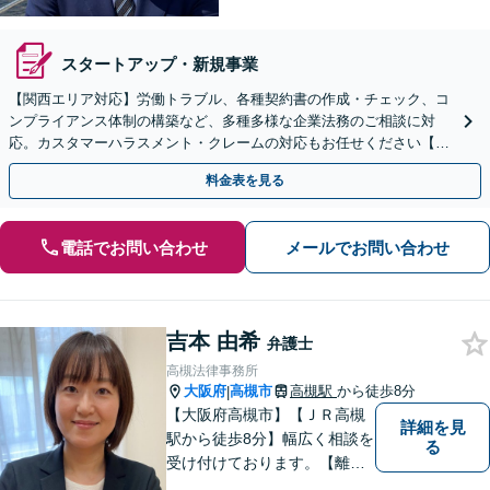
スタートアップ・新規事業
【関西エリア対応】労働トラブル、各種契約書の作成・チェック、コ
ンプライアンス体制の構築など、多種多様な企業法務のご相談に対
応。カスタマーハラスメント・クレームの対応もお任せください【オ
ンライン相談OK】【夜間・休日相談可（要予約）】
料金表を見る
電話でお問い合わせ
メールでお問い合わせ
吉本 由希
弁護士
高槻法律事務所
大阪府
高槻市
高槻駅
から徒歩8分
|
【大阪府高槻市】【ＪＲ高槻
詳細を見
駅から徒歩8分】幅広く相談を
る
受け付けております。【離
婚】【借金】【労働問題】な