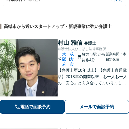
高槻市から近いスタートアップ・新規事業に強い弁護士
村山 雅信
弁護士
弁護士法人ひこぼし法律事務所
大
枚
枚方市駅
から
営業時間：本
阪
方
|
日定休日
徒歩4分
府
市
【弁護士歴10年以上】【弁護士直通電
話】2018年の開業以来、お一人お一人
の「安心」と向き合ってまいりまし
た。これまで培ってきた経験と交渉力
を活かし、「頼んでよかった」と言っ
ていただける結果を目指し、迅速かつ
電話で面談予約
メールで面談予約
粘り強く対応することをお約束しま
す。