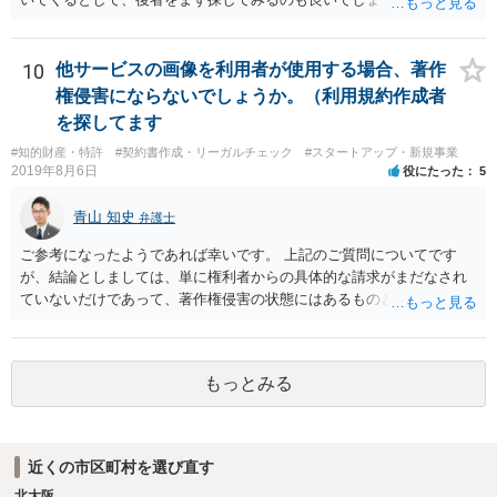
10
他サービスの画像を利用者が使用する場合、著作
権侵害にならないでしょうか。（利用規約作成者
を探してます
#知的財産・特許
#契約書作成・リーガルチェック
#スタートアップ・新規事業
2019年8月6日
役にたった
5
青山 知史
弁護士
ご参考になったようであれば幸いです。 上記のご質問についてです
が、結論としましては、単に権利者からの具体的な請求がまだなされ
ていないだけであって、著作権侵害の状態にはあるものと思慮いたし
ます。 例えば、大手のECサイトの規約を見ますと、各投稿者によるコ
ンテンツの投稿については、適法か否かも含め、投稿者で自己責任で
行うものとし、サイトとしては責任を持たない旨の規定がなされてい
もっとみる
ることがあります。 利用者も多いため、サイトとして投稿画像等のチ
ェックは行えないことから、自己責任で判断して行動するように求め
た規定と思慮いたします。 この結果、画像投稿の時点では、サイトに
おいて事前チェックがなされるわけではないため、著作権侵害となる
近くの市区町村を選び直す
ような画像もそのまま投稿されてしまい、結果として、権利者から削
北大阪