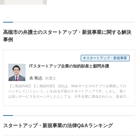
まに安心して満足した法的サ
ービスをご利用いただけるよ
う尽力いたします。お話しを
しっかりと聞き、法律の観点
からだけでなくお気持ちやご
高槻市の弁護士のスタートアップ・新規事業に関する解決
事情に寄り添った対応が可能
事例
です。
# スタートアップ・新規事業
ITスタートアップ企業の知的財産と顧問弁護
表 剛志
弁護士
【ご相談内容】【ご相談内容】 当社は、Webサービスやアプリを開発してロ
ーンチしていくという、いわゆるIT系のスタートアップです。しかし、我々
は良いサービスをローンチしたとしても、大手企業に真似されたら、資金力
で勝てません。安心して事業に取り組むためにも、商標や特許を取得してお
く必要性は感じていました。 【解決の過程と結果】 東京スタートアップ法律
事務所に相談したところ、法律のことはもちろん、ITビジネスやスタートア
ップに対する理解も深かったため、商標・特許の申請と顧問契約をお願いす
ることにしました。現在商標は取得できて特許は出願中ですが、法律顧問に
スタートアップ・新規事業の法律Q&Aランキング
いてくれるおかげで、事業に集中して取り組むことができています。また、
とてもフランクな先生なので、法律問題かどうかわからない時も気軽に相談