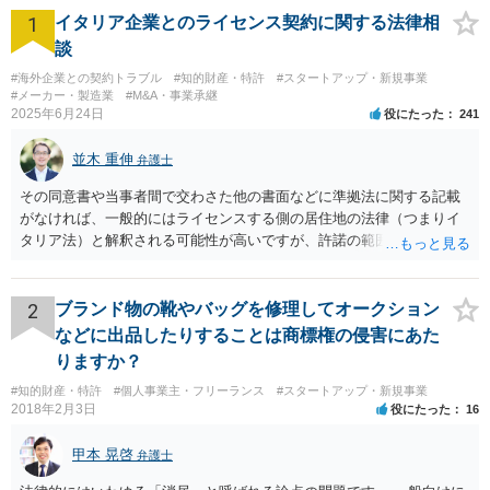
することができるのも大きな魅力です。 【コメント】 自社のサービスが真似
1
されないように、商標や特許を取得しておきたいとのご相談だったのです
イタリア企業とのライセンス契約に関する法律相
が、お話を伺っていると顧問契約を締結させていただくのが一番良いと判断
談
しました。というのも、この会社では法律面の不安が事業の障壁になってい
ました。当事務所と顧問契約をいただくことによって、顧問料の範囲内で商
#海外企業との契約トラブル
#知的財産・特許
#スタートアップ・新規事業
標や特許の申請を行い、日常的に契約書のやビジネスモデルの法的レビュー
#メーカー・製造業
#M&A・事業承継
2025年6月24日
も行うことによってできると判断したためです。そこで、顧問契約をしてい
役にたった
241
ただくメリットを説明したところ、喜んでご契約いただきました。単発のサ
ービス提供にとどまらず、継続的にサポートさせていただけることは、当事
並木 重伸
弁護士
務所にとっても大きな喜びです。
その同意書や当事者間で交わさた他の書面などに準拠法に関する記載
がなければ、一般的にはライセンスする側の居住地の法律（つまりイ
タリア法）と解釈される可能性が高いですが、許諾の範囲が日本国内
に限定されているなどの事情がある場合には、日本法となる可能性も
あります。 なお、仮に日本法になるとしても、新しい会社との間で契
約が有効かどうかは、ライセンスされた権利の種類（著作権、商標
2
ブランド物の靴やバッグを修理してオークション
権、特許権など）や契約の時期などを見て判断する必要があります。
などに出品したりすることは商標権の侵害にあた
いずれにせよ具体的事情が分からないと確定的な回答は難しいと思わ
りますか？
れますので、弁護士に直接相談されることをお勧めします。
#知的財産・特許
#個人事業主・フリーランス
#スタートアップ・新規事業
2018年2月3日
役にたった
16
甲本 晃啓
弁護士