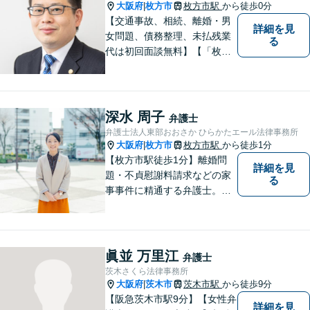
大阪府
枚方市
枚方市駅
から徒歩0分
|
【交通事故、相続、離婚・男
詳細を見
女問題、債務整理、未払残業
る
代は初回面談無料】【「枚方
市駅」から徒歩30秒】じっく
りとお話を聞く姿勢を大切に
し、依頼者様の状況を十分に
ヒアリングし、あらゆる観点
深水 周子
弁護士
から解決策をご提案してまい
弁護士法人東部おおさか ひらかたエール法律事務所
ります。
大阪府
枚方市
枚方市駅
から徒歩1分
|
【枚方市駅徒歩1分】離婚問
詳細を見
題・不貞慰謝料請求などの家
る
事事件に精通する弁護士。依
頼者さまと同じ目線に立ち、
最善の解決方法をご提案。次
のステップへ進むお手伝いを
致します。どんなお悩みで
眞並 万里江
弁護士
も、ご相談ください。【キッ
茨木さくら法律事務所
ズスペースあり】
大阪府
茨木市
茨木市駅
から徒歩9分
|
【阪急茨木市駅9分】【女性弁
詳細を見