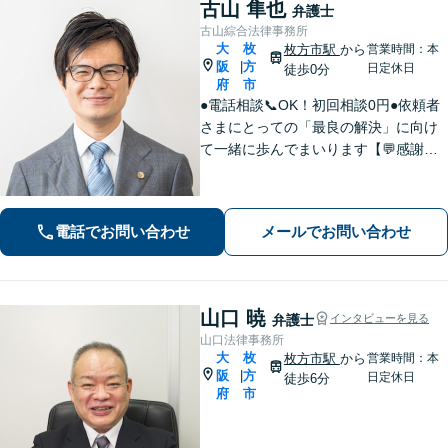
古山 隼也
弁護士
古山綜合法律事務所
大
枚
枚方市駅
から
営業時間：本
阪
方
|
日定休日
徒歩0分
府
市
●電話相談📞OK！初回相談0円●依頼者
さまにとっての「最良の解決」に向け
て一緒に歩んでまいります【💬感謝の
声多数！】丁寧・わかりやすい説明。
安心してご相談ください【弁護士歴10
年以上】【土日祝日対応】【枚方市駅3
電話でお問い合わせ
メールでお問い合わせ
0秒／駅近で便利】
山口 暁
弁護士
インタビューを見る
山口法律事務所
大
枚
枚方市駅
から
営業時間：本
阪
方
|
日定休日
徒歩6分
府
市