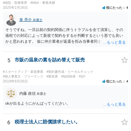
#病院・医療業界
#M&A・事業承継
2025年2月26日
役にたった
4
泉 亮介
弁護士
そうですね。一旦以前の契約関係に伴うトラブルを全て清算し、その
過程での対応によって新規で契約をするか判断するという形でも良い
かと思われます。 仮に仲介業者が返還を拒み当事者同士での解決が困
難となった場合は個別に弁護士に相談されると良いでしょう。
5
市販の温泉の素を詰め替えて販売
#スタートアップ・新規事業
#契約書作成・リーガルチェック
#個人事業主・フリーランス
#製造業
#知的財産・特許
2019年9月26日
役にたった
4
内藤 政信
弁護士
okが出るようにがんばってください。
6
税理士法人に賠償請求したい。