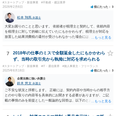
#スタートアップ・新規事業
#不動産・建設業界
2026年2月6日
役にたった
3
松本 翔馬
弁護士
大変お困りのことと思います。 依頼者が税理士と契約して、依頼内容
を税理士に対して的確に伝えていたにもかかわらず、税理士が対応を
放置した結果消費税の還付が受けられなかった場合には、賠償請求で
きる余地があります。 本件では、 ①過誤があった業務が契約範囲内で
あるか否かという問題 ②税理士本人が税務業務をしていなかったとい
う税理士職務の妥当性の問題 ③クライアントが誤って簡易課税届出書
7
2018年の仕事のミスで全額返金したにもかかわら
を提出していたところ、税理士が課税方式の確認をしなかった問題 と
ず、当時の取引先から執拗に対応を求められる
いう課題があります。 ①については、 税理士が責任を持つのは契約に
#スタートアップ・新規事業
#IT・通信業界
#個人事業主・フリーランス
明記された委任事務に限定されるのが原則です。 サービスとして委任
2025年8月18日
役にたった
3
事務外の税務相談に応じた結果、その責任を負う場合もゼロではあり
ませんが、責任追及するハードルはかなり上がります。 ②について
企業法務に強い弁護士
は、 実際上、税理士事務所では事務員が顧客対応することが多いと聞
鈴木 悠太
弁護士
きます。 そのため、メールに税理士が参加していないことや直接面談
ご不安な状況と拝察します。 正確には、契約内容や当時からの相手方
していないことをもって賠償請求の理由とすることは現実問題として
とのやり取りの内容等を具体的にお聞きする必要がありますが、ご記
は難しい可能性があります。 ③については、 税理士が、契約上の委任
載の事情のみを前提とした一般論的な回答は、以下のとおりです。 ①
事務外の税務相談をサービスで実施していた場合は、税理士側から積
相手方が主張し得た損害賠償請求権は、すでに消滅時効（2020年改正
極的に課税方式を確認しなければならないという程度の注意義務は認
前の商事消滅時効、不法行為消滅時効）にかかっている可能性が高い
められにくいのではないかと思います。 もっとも、顧問契約締結当初
です。 ②相手方の報告要求については、法的には従う義務はないでし