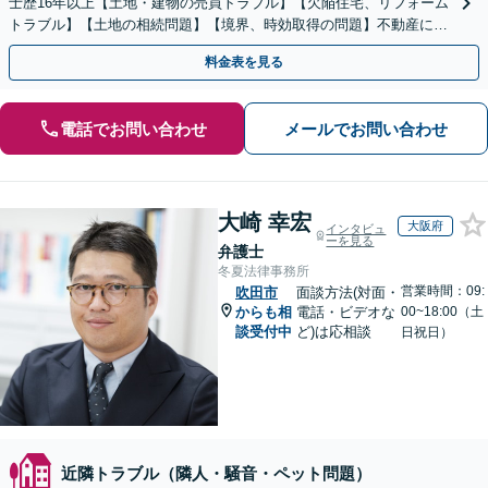
士歴16年以上【土地・建物の売買トラブル】【欠陥住宅、リフォーム
トラブル】【土地の相続問題】【境界、時効取得の問題】不動産に関
するトラブル全般の解決に豊富な経験あり。
料金表を見る
電話でお問い合わせ
メールでお問い合わせ
大崎 幸宏
大阪府
インタビュ
ーを見る
弁護士
冬夏法律事務所
営業時間：09:
吹田市
面談方法(対面・
からも相
電話・ビデオな
00~18:00（土
談受付中
ど)は応相談
日祝日）
近隣トラブル（隣人・騒音・ペット問題）