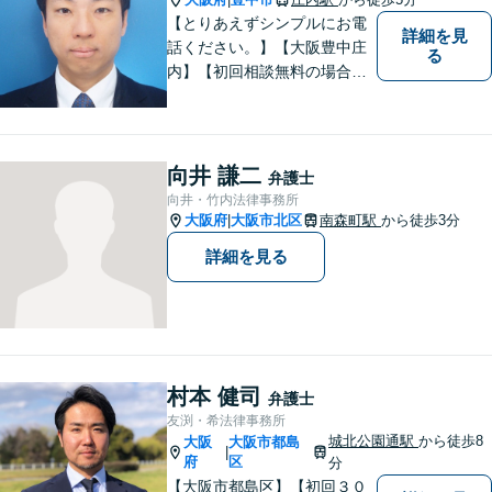
【とりあえずシンプルにお電
詳細を見
話ください。】【大阪豊中庄
る
内】【初回相談無料の場合あ
り】【夜間土日祝対応】【電
話WEB相談実施】【事務所は
大阪の豊中庄内ですが、電話
やWEB相談もございますので
向井 謙二
弁護士
お気軽にお問合せください】
向井・竹内法律事務所
大阪府
大阪市北区
南森町駅
から徒歩3分
|
詳細を見る
村本 健司
弁護士
友渕・希法律事務所
城北公園通駅
から徒歩8
大阪
大阪市都島
|
府
区
分
【大阪市都島区】【初回３０