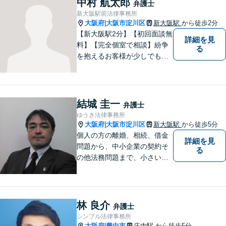
中村 航太郎
弁護士
【メール・電話面談可】【東
新大阪駅前法律事務所
三国駅4分】
大阪府
大阪市淀川区
新大阪駅
から徒歩2分
|
【新大阪駅2分】【初回面談無
詳細を見
料】【完全個室で相談】紛争
る
を抱えるお客様が少しでも早
く安心できるよう、丁寧かつ
迅速な対応を心がけていま
す。 主張をぶつけ合うだけで
なく、事実と法律をもとに根
結城 圭一
弁護士
本的な解決を導くことが弁護
ゆうき法律事務所
士の役割だと考えています。
大阪府
大阪市淀川区
新大阪駅
から徒歩5分
|
個人の方の離婚、相続、借金
詳細を見
問題から、中小企業の契約そ
る
の他法務問題まで、小さい事
務所ですが、コンパクトでハ
イフォーマンスをモットーに
日々の業務を行っておりま
す。
林 良介
弁護士
シンプル法律事務所
大阪府
豊中市
庄内駅
から徒歩5分
|