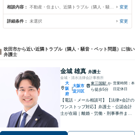
相談内容
不動産・住まい、近隣トラブル（隣人・騒音・ペット問題）
変更
詳細条件
未選択
変更
吹田市から近い近隣トラブル（隣人・騒音・ペット問題）に強い
弁護士
金城 雄真
弁護士
金城・清水法律会計事務所
大
東三国駅
か
営業時間：本
大阪市
阪
|
日定休日
ら徒歩5分
淀川区
府
【電話・メール相談可】【法律×会計の
ワンストップ対応】弁護士・公認会計
士が在籍｜離婚・労働・刑事事件まで
幅広く対応｜経営者から個人の方ま
で、一人ひとりの状況に応じた解決策
をご提案します