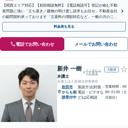
【関西エリア対応】【初回相談無料】【電話相談可】登記が絡む不動
産問題に強い「立ち退き／建物の明け渡し請求もお任せ」不動産会社
の顧問契約承っております「立退料の増額対応など、一般の方のご相
談に対応」【夜間・休日面談可】【メール相談対応】
料金表を見る
電話でお問い合わせ
メールでお問い合わせ
新井 一樹
大阪府
インタビュ
ーを見る
弁護士
弁護士法人新都法律事務所
営業時間：09:
吹田市
面談方法(対面・
からも相
電話・ビデオな
00~21:00（土
談受付中
ど)は応相談
日祝日）