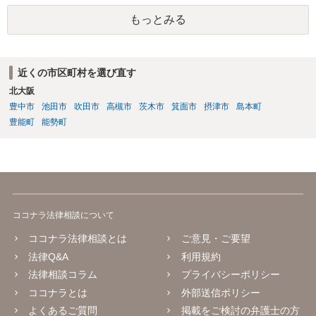
もっとみる
近くの市区町村を選び直す
北大阪
豊中市
池田市
吹田市
高槻市
茨木市
箕面市
摂津市
島本町
豊能町
能勢町
ココナラ法律相談について
ココナラ法律相談とは
ご意見・ご要望
法律Q&A
利用規約
法律相談コラム
プライバシーポリシー
ココナラとは
外部送信ポリシー
よくあるご質問
掲載をご検討の弁護士の方