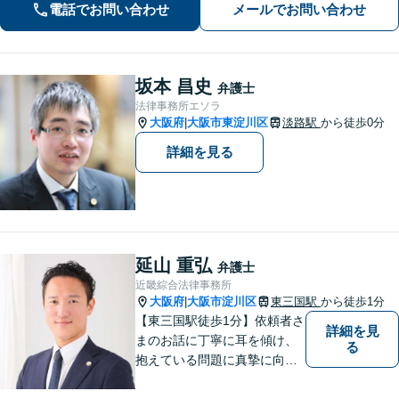
電話でお問い合わせ
メールでお問い合わせ
坂本 昌史
弁護士
法律事務所エソラ
大阪府
大阪市東淀川区
淡路駅
から徒歩0分
|
詳細を見る
延山 重弘
弁護士
近畿綜合法律事務所
大阪府
大阪市淀川区
東三国駅
から徒歩1分
|
【東三国駅徒歩1分】依頼者さ
詳細を見
まのお話に丁寧に耳を傾け、
る
抱えている問題に真摯に向き
合うことを大切にしていま
す。一人ひとりのご希望に最