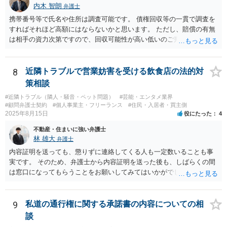
内木 智朗
弁護士
携帯番号等で氏名や住所は調査可能です。 債権回収等の一貫で調査を
すればそれほど高額にはならないかと思います。 ただし、賠償の有無
は相手の資力次第ですので、回収可能性が高い低いのご判断はできか
ねます。 弁護士にも色々方針はありますので、信頼できる弁護士が見
つかるまで探されるのはどうでしょうか。
8
近隣トラブルで営業妨害を受ける飲食店の法的対
策相談
#近隣トラブル（隣人・騒音・ペット問題）
#芸能・エンタメ業界
#顧問弁護士契約
#個人事業主・フリーランス
#住民・入居者・買主側
2025年8月15日
役にたった
4
不動産・住まいに強い弁護士
林 雄大
弁護士
内容証明を送っても、懲りずに連絡してくる人も一定数いることも事
実です。 そのため、弁護士から内容証明を送った後も、しばらくの間
は窓口になってもらうことをお願いしてみてはいかがでしょうか。 そ
うすれば、もしその方から不当な要求を受けることがあっても、「窓
口（弁護士に）言ってください」とだけお伝えし、それ以外には一切
応じないという姿勢をとることができるため、スタッフの方の負担軽
9
私道の通行権に関する承諾書の内容についての相
減を図れると思います。 大変な状況かと思いますが、ご参考になりま
談
したら幸いです。