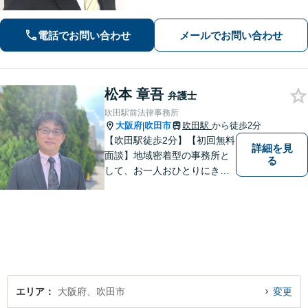
し、寄り添うながらともに解決を目指
します。当日・夜間・電話相談可能で
電話でお問い合わせ
メールでお問い合わせ
す。【法テラス利用可】【WEB面談
可】
松本 章吾
弁護士
吹田駅前法律事務所
大阪府
吹田市
吹田駅
から徒歩2分
|
【吹田駅徒歩2分】【初回無料
詳細を見
面談】地域密着型の事務所と
る
して、お一人おひとりにきめ
細やかなリーガルサービスを
ご提供します。離婚・相続・
刑事事件など、幅広いお困り
ごとに対応！まずは無料相談
にお越しください。【完全個
室対応】
エリア
大阪府、吹田市
変更