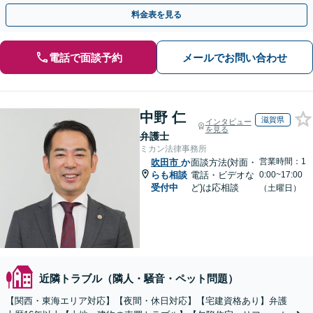
産経営者さまに法的観点から戦略的なアドバイスを提供」
料金表を見る
電話で面談予約
メールでお問い合わせ
中野 仁
滋賀県
インタビュー
を見る
弁護士
ミカン法律事務所
営業時間：1
吹田市
か
面談方法(対面・
らも相談
電話・ビデオな
0:00~17:00
受付中
ど)は応相談
（土曜日）
近隣トラブル（隣人・騒音・ペット問題）
【関西・東海エリア対応】【夜間・休日対応】【宅建資格あり】弁護