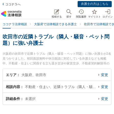
弁護士の方はこちら
ココナラへ
投稿する
探す
閲覧履歴
マイリスト
ログイン
ココナラ法律相談
大阪府で法律相談できる弁護士
吹田市で法律相談で
吹田市の近隣トラブル（隣人・騒音・ペット問
題）に強い弁護士
大阪府の吹田市で近隣トラブル（隣人・騒音・ペット問題）に強い弁護士が2名
見つかりました。初回面談無料や休日面談に対応している弁護士なども掲載
中。不動産・住まいに関係する立ち退き交渉や家賃交渉、不動産契約解除等の
細かな分野での絞り込み検索もでき便利です。特に大永法律事務所の大永 祐希
弁護士や吹田駅前法律事務所の松本 章吾弁護士のプロフィール情報や弁護士費
エリア
大阪府、吹田市
変更
用、強みなどが注目されています。『吹田市で土日や夜間に発生した近隣トラ
ブル（隣人・騒音・ペット問題）のトラブルを今すぐに弁護士に相談したい』
相談内容
不動産・住まい、近隣トラブル（隣人・騒音・ペット問題）
変更
『近隣トラブル（隣人・騒音・ペット問題）のトラブル解決の実績豊富な近く
の弁護士を検索したい』『初回相談無料で近隣トラブル（隣人・騒音・ペット
問題）を法律相談できる吹田市内の弁護士に相談予約したい』などでお困りの
詳細条件
未選択
変更
相談者さんにおすすめです。