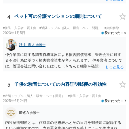
察に嘘をついて通報している。」 という主張をする可能性はあるかも
しれませんが、警察が信じる可能性は低いのではないでしょうか。
4
ペット可の分譲マンションの細則について
#住民・入居者・買主側
#近隣トラブル（隣人・騒音・ペット問題）
#契約解除
2023年1月5日
役にたった
6
秋山 直人
弁護士
仲介業者に対する調査義務違反による損害賠償請求、管理会社に対す
る不法行為に基づく損害賠償請求が考えられます。 仲介業者について
は、管理会社に問い合わせはした（きちんと細則を確認しなかった管
理会社が悪い）という反論が予想されます。 ご相談者様と管理会社と
の間には直接の契約関係がないので、管理会社からは、ご相談者様に
対して義務を負っていないという反論が予想されます。 そのため、両
5
子供の騒音についての内容証明郵便の有効性
方に請求してくのが良いのではと思います。 損害の範囲はなかなか難
しいところですが、リフォーム工事をキャンセルしてキャンセル料が
#近隣トラブル（隣人・騒音・ペット問題）
#住民・入居者・買主側
発生しているということですので、当該キャンセル料を請求すること
2025年6月24日
役にたった
7
が考えられます。また、きちんと説明を受けていればそもそも売買契
約をしなかったとして、仲介手数料や登記費用も損害であるとして賠
匿名A
弁護士
償請求することが考えられます。
内容証明郵便とは、作成者の意思表示とその日時を郵便局に記録する
という書類ですので、内容署名郵便が作成名義人によって作成され、