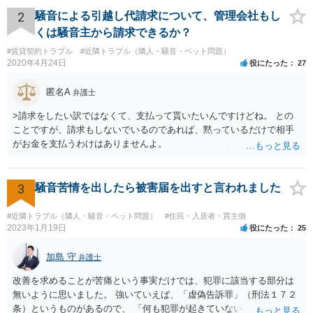
2
騒音による引越し代請求について、管理会社もし
くは騒音主から請求できるか？
#賃貸契約トラブル
#近隣トラブル（隣人・騒音・ペット問題）
2020年4月24日
役にたった
27
匿名A
弁護士
>請求をしたい訳ではなくて、支払って貰いたいんですけどね。 との
ことですが、請求もしないでいるのであれば、黙っているだけで相手
がお金を支払うわけはありませんよ。
3
騒音苦情を出したら被害届を出すと言われました
#近隣トラブル（隣人・騒音・ペット問題）
#住民・入居者・買主側
2023年1月19日
役にたった
25
加島 守
弁護士
改善を求めることが苦痛という事実だけでは、犯罪に該当する部分は
無いように思いました。 強いていえば、「虚偽告訴罪」（刑法１７２
条）というものがあるので、 「何も犯罪が起きていないのにワザと警