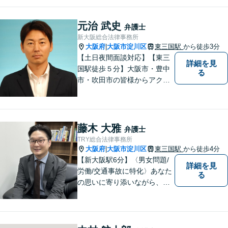
大限応えられるよう尽力いた
します。まずはお気軽にご相
元治 武史
弁護士
談にいらしてください。【休
新大阪総合法律事務所
日夜間相談可】
大阪府
大阪市淀川区
東三国駅
から徒歩3分
|
【土日夜間面談対応】【東三
詳細を見
国駅徒歩５分】大阪市・豊中
る
市・吹田市の皆様からアクセ
スしやすい事務所となってお
ります。
藤木 大雅
弁護士
TRY総合法律事務所
大阪府
大阪市淀川区
東三国駅
から徒歩4分
|
【新大阪駅6分】〈男女問題/
詳細を見
労働/交通事故に特化〉あなた
る
の思いに寄り添いながら、明
るい未来を全力でサポートし
ます！ 一人一人の状況や思い
に丁寧に向き合い、将来を見
据えた解決を目指します。