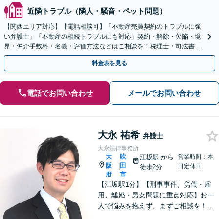
近隣トラブル（隣人・騒音・ペット問題）
【関西エリア対応】【電話相談可】「不動産売買契約のトラブルに強
い弁護士」「不動産の相続トラブルにも対応」契約・解除・欠陥・境
界・仲介手数料・名義・評価方法などはご相談を！税理士・司法書
士・不動産業者などと連携対応◎【英語・韓国語対応】
料金表を見る
電話でお問い合わせ
メールでお問い合わせ
大永 祐希
弁護士
大永法律事務所
大
吹
江坂駅
から
営業時間：本
阪
田
|
日定休日
徒歩2分
府
市
【江坂駅1分】【刑事事件、労働・雇
用、離婚・男女問題に重点対応】お一
人で悩みを抱えず、まずご相談を！き
め細かいコミュニケーションを大切に