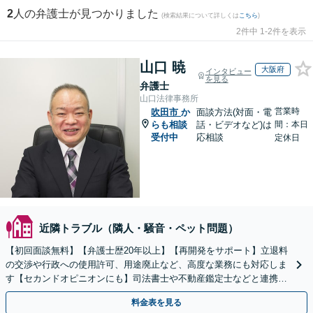
2
人の弁護士が見つかりました
(検索結果について詳しくは
こちら
)
2件中 1-2件を表示
山口 暁
大阪府
インタビュー
を見る
弁護士
山口法律事務所
営業時
吹田市
か
面談方法(対面・電
らも相談
話・ビデオなど)は
間：本日
受付中
応相談
定休日
近隣トラブル（隣人・騒音・ペット問題）
【初回面談無料】【弁護士歴20年以上】【再開発をサポート】立退料
の交渉や行政への使用許可、用途廃止など、高度な業務にも対応しま
す【セカンドオピニオンにも】司法書士や不動産鑑定士などと連携。
農地や山林などもお任せください【枚方市駅6分】
料金表を見る