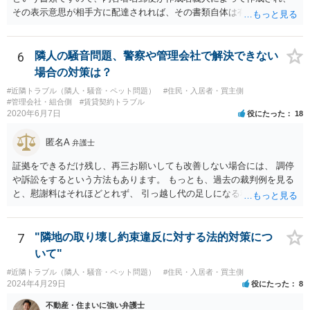
その表示意思が相手方に配達されれば、その書類自体は有効となりま
す。 ただ実際に法律上有効とか無効とかいうのは特定の法律効果を目
的とした意思表示のことを言いますので、その文書の内容が法的効果
をもたらすのか否かが重要です。 今般、ご相談者は内容証明郵便によ
6
隣人の騒音問題、警察や管理会社で解決できない
る裁判予告というかなり強い請求を受けているわけですが、請求者
場合の対策は？
（要求者）が特定されていない以上法的には何らの効果のないただの
#近隣トラブル（隣人・騒音・ペット問題）
#住民・入居者・買主側
郵便物です。 なので無視しても問題無いかと思われますが、相手がエ
#管理会社・組合側
#賃貸契約トラブル
スカレートすることも考えられるので、こちらから警察に対応をお願
2020年6月7日
役にたった
18
いする以外には、こちらの方から簡易裁判所に調停申し立てをすると
いう方法もあります。 ちなみに、行政書士が報酬を得る目的で今回の
匿名A
弁護士
ような内容証明郵便の作成をすれば、非弁行為（弁護士法違反）とさ
れる可能性がありますので、本人がたまたまその行政書士である場合
証拠をできるだけ残し、再三お願いしても改善しない場合には、 調停
を除き、無報酬で親しい友人として今回のような紛争性の高い書面を
や訴訟をするという方法もあります。 もっとも、過去の裁判例を見る
出すことはまだありえても、知人レベルの第三者から無報酬でこのよ
と、慰謝料はそれほどとれず、 引っ越し代の足しになる程度に終わっ
うな紛争性の高い書面を出すことはおよそありえないと思われます。
てしまうかもしれません。
つまり、妄想に近い推測ですが、その行政書士がその本人または隣の
アパートの所有者で、賃借人（５０代男性）からの要請が激しいの
7
"隣地の取り壊し約束違反に対する法的対策につ
で、その対応としての内容証明郵便であるとの可能性を考えるところ
いて"
ですが、それは、その行政書士の事務所に実際に電話し、内容証明郵
#近隣トラブル（隣人・騒音・ペット問題）
#住民・入居者・買主側
便を送ったかどうか確認すれば容易にわかるところです。
2024年4月29日
役にたった
8
不動産・住まいに強い弁護士