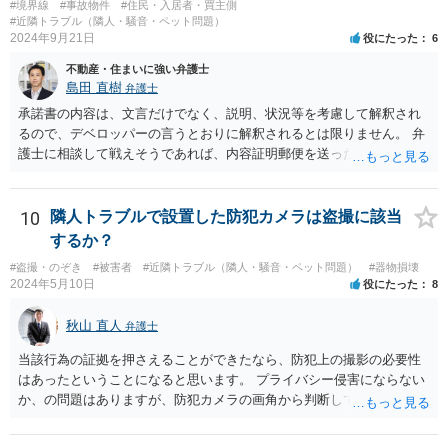
#境界線
#事故物件
#住民・入居者・買主側
#近隣トラブル（隣人・騒音・ペット問題）
2024年9月21日
役にたった
6
不動産・住まいに強い弁護士
島田 直樹
弁護士
承諾書の内容は、文言だけでなく、説明、状況等を考慮して解釈され
るので、デベロッパーの言うとおりに解釈されるとは限りません。 弁
護士に相談して戦えそうであれば、内容証明郵便を送ったうえで、デ
ベロッパー宛に訴訟をすることが考えられます。
10
隣人トラブルで設置した防犯カメラは盗撮に該当
するか？
#盗撮・のぞき
#被害者
#近隣トラブル（隣人・騒音・ペット問題）
#器物損壊
2024年5月10日
役にたった
8
秋山 直人
弁護士
当該行為の証拠を押さえることができたなら、防犯上の撮影の必要性
はあったということになると思います。 プライバシー侵害にならない
か、の問題はありますが、防犯カメラの画角から判断して、隣人のプ
ライバシーを侵害するものとはいえないように思います。 よって、
「盗撮」という指摘はあたらないのではないか、と思います。