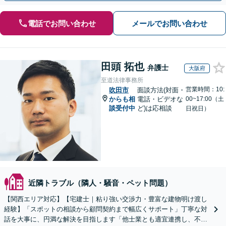
電話でお問い合わせ
メールでお問い合わせ
田頭 拓也
弁護士
大阪府
至道法律事務所
営業時間：10:
吹田市
面談方法(対面・
からも相
電話・ビデオな
00~17:00（土
談受付中
ど)は応相談
日祝日）
近隣トラブル（隣人・騒音・ペット問題）
【関西エリア対応】【宅建士｜粘り強い交渉力・豊富な建物明け渡し
経験】「スポットの相談から顧問契約まで幅広くサポート」丁寧な対
話を大事に、円満な解決を目指します「他士業とも適宜連携し、不動