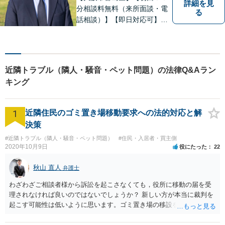
詳細を見
分相談料無料（来所面談・電
る
話相談）】【即日対応可】
【都島駅・城北公園通駅】
【高倉町三丁目バス停徒歩１
分】【当日・夜間・休日相談
可】刑事事件/相続問題/離婚問
近隣トラブル（隣人・騒音・ペット問題）の法律Q&Aラン
題など経験と知識をもとに、
キング
依頼者様の不安を解消し、問
題解決へ導きます
1
近隣住民のゴミ置き場移動要求への法的対応と解
決策
#近隣トラブル（隣人・騒音・ペット問題）
#住民・入居者・買主側
2020年10月9日
役にたった
22
秋山 直人
弁護士
わざわざご相談者様から訴訟を起こさなくても，役所に移動の届を受
理されなければ良いのではないでしょうか？ 新しい方が本当に裁判を
起こす可能性は低いように思います。ゴミ置き場の移設を求める法的
根拠が弱いと思われますので。