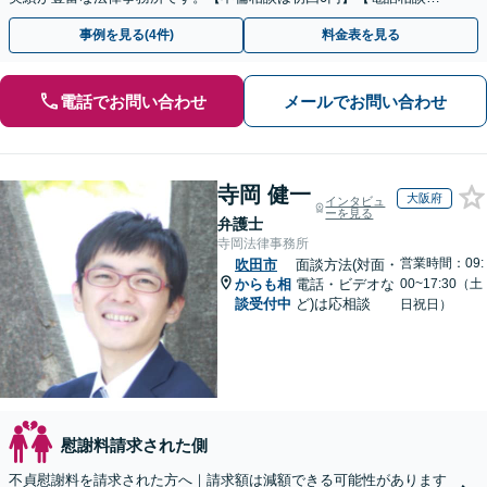
ご契約まで対応可/来所不要】
事例を見る(4件)
料金表を見る
電話でお問い合わせ
メールでお問い合わせ
寺岡 健一
大阪府
インタビュ
ーを見る
弁護士
寺岡法律事務所
営業時間：09:
吹田市
面談方法(対面・
からも相
電話・ビデオな
00~17:30（土
談受付中
ど)は応相談
日祝日）
慰謝料請求された側
不貞慰謝料を請求された方へ｜請求額は減額できる可能性があります