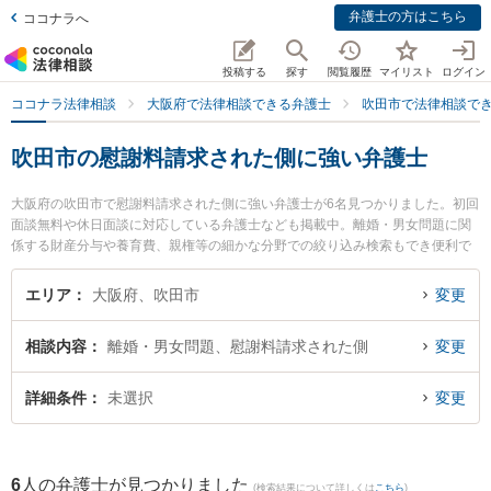
弁護士の方はこちら
ココナラへ
投稿する
探す
閲覧履歴
マイリスト
ログイン
ココナラ法律相談
大阪府で法律相談できる弁護士
吹田市で法律相談で
吹田市の慰謝料請求された側に強い弁護士
大阪府の吹田市で慰謝料請求された側に強い弁護士が6名見つかりました。初回
面談無料や休日面談に対応している弁護士なども掲載中。離婚・男女問題に関
係する財産分与や養育費、親権等の細かな分野での絞り込み検索もでき便利で
す。特にクラルス法律会計事務所の久保 勇二弁護士や大永法律事務所の大永 祐
希弁護士、トータリティー法律事務所の山﨑 智義弁護士のプロフィール情報や
エリア
大阪府、吹田市
変更
弁護士費用、強みなどが注目されています。『吹田市で土日や夜間に発生した
慰謝料請求された側のトラブルを今すぐに弁護士に相談したい』『慰謝料請求
相談内容
離婚・男女問題、慰謝料請求された側
変更
された側のトラブル解決の実績豊富な近くの弁護士を検索したい』『初回相談
無料で慰謝料請求された側を法律相談できる吹田市内の弁護士に相談予約した
い』などでお困りの相談者さんにおすすめです。
詳細条件
未選択
変更
6
人の弁護士が見つかりました
(検索結果について詳しくは
こちら
)