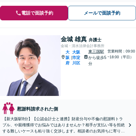
電話で面談予約
メールで面談予約
金城 雄真
弁護士
金城・清水法律会計事務所
東三国駅
営業時間：09:00
大
大阪
~18:00（平日）
阪
市淀
から徒歩5
|
府
川区
分
慰謝料請求された側
【新大阪駅8分】【公認会計士と連携】財産分与や不倫の慰謝料トラ
ブル、や親権獲得でお悩みではありませんか？相手が支払い等を拒絶
する難しいケースも粘り強く交渉します。相談者のお気持ちに寄り添