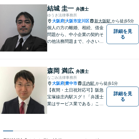
ngoshi.com/
結城 圭一
弁護士
ゆうき法律事務所
大阪府
大阪市淀川区
新大阪駅
から徒歩5分
|
個人の方の離婚、相続、借金
詳細を見
問題から、中小企業の契約そ
る
の他法務問題まで、小さい事
務所ですが、コンパクトでハ
イフォーマンスをモットーに
日々の業務を行っておりま
す。
森岡 満広
弁護士
なごみ法律事務所
大阪府
豊中市
庄内駅
から徒歩1分
|
【夜間・土日祝対応可】阪急
詳細を見
宝塚線庄内駅スグ！「弁護士
る
業はサービス業である」こと
を徹底的に意識し，「聞く
耳」を持った話しやすい弁護
士を目指しています