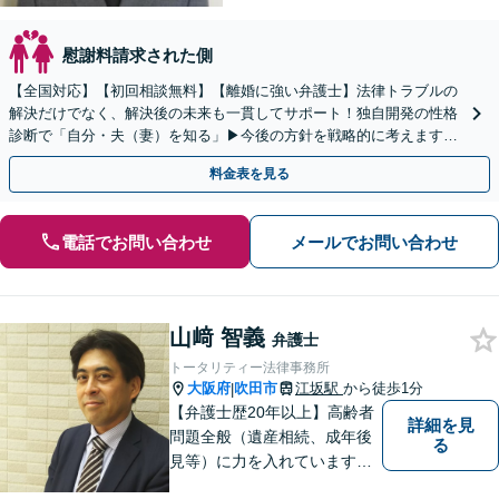
慰謝料請求された側
【全国対応】【初回相談無料】【離婚に強い弁護士】法律トラブルの
解決だけでなく、解決後の未来も一貫してサポート！独自開発の性格
診断で「自分・夫（妻）を知る」▶︎今後の方針を戦略的に考えます！
【休日夜間／オンライン相談OK】
料金表を見る
電話でお問い合わせ
メールでお問い合わせ
山﨑 智義
弁護士
トータリティー法律事務所
大阪府
吹田市
江坂駅
から徒歩1分
|
【弁護士歴20年以上】高齢者
詳細を見
問題全般（遺産相続、成年後
る
見等）に力を入れています。
その他、民事事件、家事事件