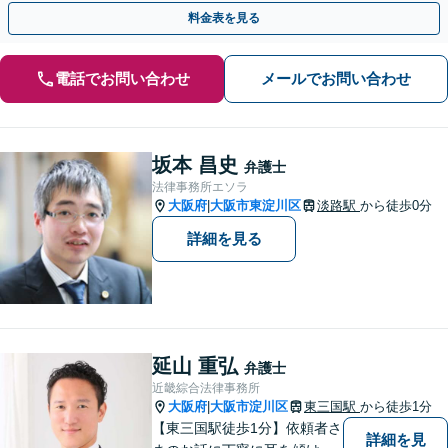
い、最後まで徹底サポート！【完全個室・子連れ可】
料金表を見る
電話でお問い合わせ
メールでお問い合わせ
坂本 昌史
弁護士
法律事務所エソラ
大阪府
大阪市東淀川区
淡路駅
から徒歩0分
|
詳細を見る
延山 重弘
弁護士
近畿綜合法律事務所
大阪府
大阪市淀川区
東三国駅
から徒歩1分
|
【東三国駅徒歩1分】依頼者さ
詳細を見