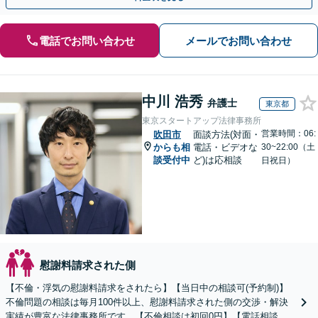
電話でお問い合わせ
メールでお問い合わせ
中川 浩秀
弁護士
東京都
東京スタートアップ法律事務所
営業時間：06:
吹田市
面談方法(対面・
からも相
電話・ビデオな
30~22:00（土
談受付中
ど)は応相談
日祝日）
慰謝料請求された側
【不倫・浮気の慰謝料請求をされたら】【当日中の相談可(予約制)】
不倫問題の相談は毎月100件以上、慰謝料請求された側の交渉・解決
実績が豊富な法律事務所です。【不倫相談は初回0円】【電話相談で