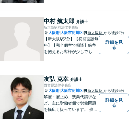
ます！ 一人一人の状況や思い
に丁寧に向き合い、将来を見
据えた解決を目指します。
中村 航太郎
弁護士
【メール・電話面談可】【東
新大阪駅前法律事務所
三国駅4分】
大阪府
大阪市淀川区
新大阪駅
から徒歩2分
|
【新大阪駅2分】【初回面談無
詳細を見
料】【完全個室で相談】紛争
る
を抱えるお客様が少しでも早
く安心できるよう、丁寧かつ
迅速な対応を心がけていま
す。 主張をぶつけ合うだけで
なく、事実と法律をもとに根
友弘 克幸
弁護士
本的な解決を導くことが弁護
西宮原法律事務所
士の役割だと考えています。
大阪府
大阪市淀川区
新大阪駅
から徒歩5分
|
解雇・雇止め、残業代請求な
詳細を見
ど、主に労働者側で労働問題
る
を幅広く扱っています。 残業
代請求への取り組みについて
は、専用のサイトをご覧下さ
い。 ☞ https://zangyodai-be