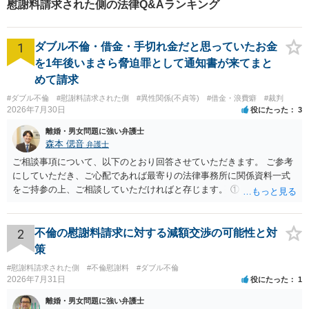
慰謝料請求された側の法律Q&Aランキング
1
ダブル不倫・借金・手切れ金だと思っていたお金
を1年後いまさら脅迫罪として通知書が来てまと
めて請求
#ダブル不倫
#慰謝料請求された側
#異性関係(不貞等)
#借金・浪費癖
#裁判
2026年7月30日
役にたった
3
離婚・男女問題に強い弁護士
森本 偲音
弁護士
ご相談事項について、以下のとおり回答させていただきます。 ご参考
にしていただき、ご心配であれば最寄りの法律事務所に関係資料一式
をご持参の上、ご相談していただければと存じます。 ① このLINEの
流れを見る限り、100万円は貸付金ではなく、手切れ金・和解金と評価
される可能性はあるのか ⇒LINEを含む１００万円の貸付に至るまでの
やり取り等の経緯、誓約書の内容等を踏まえて、関係を清算するため
2
不倫の慰謝料請求に対する減額交渉の可能性と対
の 金銭であったと評価される可能性はあると考えます。 ② 「今後一
策
切関与しないなら100万円振り込む」というLINEや誓約書は、裁判上
#慰謝料請求された側
#不倫慰謝料
#ダブル不倫
どの程度証拠価値があるのか ⇒前後のやり取りや誓約書の具体的内容
2026年7月31日
役にたった
1
を見ない限り、具体的な判断はできませんが、一定の証拠価値はある
と考えます。 ③ 借用書があっても、後から100万円を貸付扱いに変更
離婚・男女問題に強い弁護士