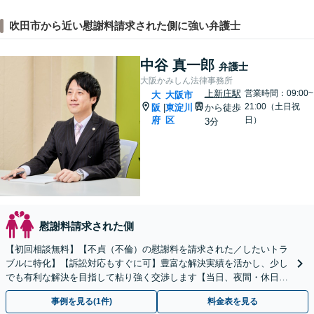
吹田市から近い慰謝料請求された側に強い弁護士
中谷 真一郎
弁護士
大阪かみしん法律事務所
上新庄駅
営業時間：09:00~
大
大阪市
21:00（土日祝
阪
東淀川
から徒歩
|
府
区
日）
3分
慰謝料請求された側
【初回相談無料】【不貞（不倫）の慰謝料を請求された／したいトラ
ブルに特化】【訴訟対応もすぐに可】豊富な解決実績を活かし、少し
でも有利な解決を目指して粘り強く交渉します【当日、夜間・休日相
談可】
事例を見る(1件)
料金表を見る