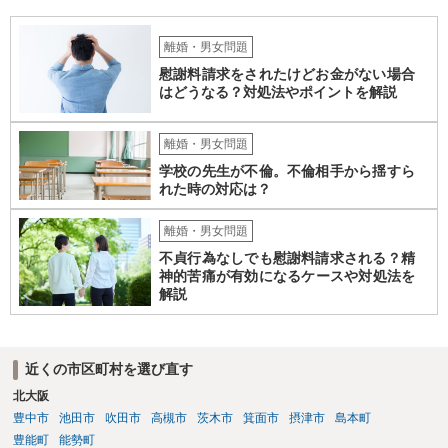
離婚・男女問題
慰謝料請求をされたけどお金がない場合
はどうなる？対処法やポイントを解説
離婚・男女問題
学校の先生が不倫。不倫相手から揺すら
れた時の対応は？
離婚・男女問題
不貞行為なしでも慰謝料請求される？精
神的苦痛が有効になるケースや対処法を
解説
近くの市区町村を選び直す
北大阪
豊中市
池田市
吹田市
高槻市
茨木市
箕面市
摂津市
島本町
豊能町
能勢町