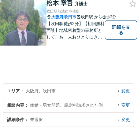
松本 章吾
弁護士
吹田駅前法律事務所
大阪府
吹田市
吹田駅
から徒歩2分
|
【吹田駅徒歩2分】【初回無料
詳細を見
面談】地域密着型の事務所と
る
して、お一人おひとりにきめ
細やかなリーガルサービスを
ご提供します。離婚・相続・
刑事事件など、幅広いお困り
ごとに対応！まずは無料相談
にお越しください。【完全個
室対応】
エリア
大阪府、吹田市
変更
相談内容
離婚・男女問題、慰謝料請求された側
変更
詳細条件
未選択
変更