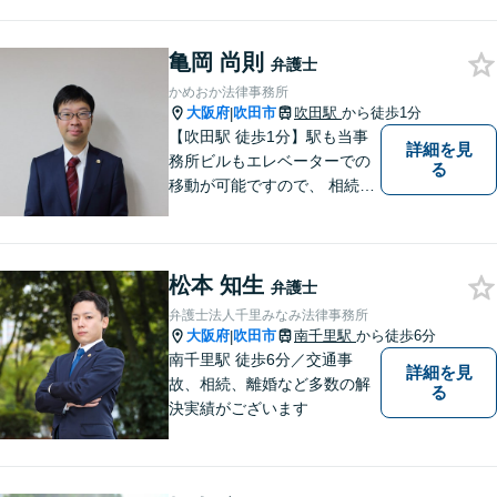
等を幅広く取り扱っていま
す。（江坂駅徒歩1分）
亀岡 尚則
弁護士
かめおか法律事務所
大阪府
吹田市
吹田駅
から徒歩1分
|
【吹田駅 徒歩1分】駅も当事
詳細を見
務所ビルもエレベーターでの
る
移動が可能ですので、 相続の
ご相談にご家族で来られる方
やご高齢の方にも安心してご
利用いただけます。ご希望が
松本 知生
あれば出張相談にも応じてお
弁護士
りますのでお気軽にご相談く
弁護士法人千里みなみ法律事務所
ださい。
大阪府
吹田市
南千里駅
から徒歩6分
|
南千里駅 徒歩6分／交通事
詳細を見
故、相続、離婚など多数の解
る
決実績がございます