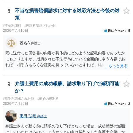
響、離婚・別居の有無、証拠関係等によって判断されます。 ご記載の
ように、LINEのやり取りと数回の食事のみで性交渉がないのであれ
8
不当な損害賠償請求に対する対応方法と今後の対
ば、原則として不貞慰謝料支払義務は否定されます。他方で、性交渉
策
がない場合でも、親密なやり取りの内容や関係の態様によっては、婚
#不倫慰謝料
#慰謝料請求された側
姻共同生活の平穏を害したとして、例外的に慰謝料支払義務が肯定さ
2026年7月10日
役にたった
5
れることもあります。 すでに弁護士に依頼されているのであれば、車
の購入事情も含めて説明し、支払能力の問題と、そもそもの慰謝料額
匿名A
弁護士
の相当性を分けて交渉してもらう方がよいでしょう。
既に送付した回答書の内容が具体的にどのような記載内容であったか
にもよりますが、指摘された不法行為について全面的に争う内容であ
れば、相手方もろくな証拠を持っていないとすれば、結局は何もなく
（没交渉のまま）終わってしまう可能性はあると思います。 「疑いを
晴らす」ことが最重要なのであれば、むしろ、相手方から訴訟を提起
して貰い、あなたが勝訴（請求棄却）して不法行為が存在しなかった
9
弁護士費用の成功報酬、請求取り下げで減額可能
ことを公に認めてもらった方が（精神安定の面でも）ベターなのでは
か？
ないかとも思えます。そうであれば、「訴えられる」ことを怖がる必
#慰謝料請求された側
#離婚の慰謝料
要はなく、むしろ「出るところへ出ましょう」という態度の方が妥当
2026年7月26日
役にたった
2
です。 ただ、冒頭で述べたとおりこちらが強気に出て相手方に十分な
証拠がない場合には提訴されず消化不良状態で終わってしまう危険も
肥田 弘昭
弁護士
ありますので、名誉回復を重視するなら、逆に相手方を被告として債
務不存在確認請求訴訟を提起することも考えられます（事案によって
弁護士さんが動く前に請求の取り下げとなった場合、成功報酬の減額
は、十分な根拠もなく不法行為と決めつけたことに対する慰謝料請求
はしていただけるのでしょうか？との点は契約をした弁護士次第にか