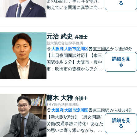
まのお話に丁寧に耳を傾け、
る
抱えている問題に真摯に向き
合うことを大切にしていま
す。一人ひとりのご希望に最
大限応えられるよう尽力いた
します。まずはお気軽にご相
元治 武史
弁護士
談にいらしてください。【休
新大阪総合法律事務所
日夜間相談可】
大阪府
大阪市淀川区
東三国駅
から徒歩3分
|
【土日夜間面談対応】【東三
詳細を見
国駅徒歩５分】大阪市・豊中
る
市・吹田市の皆様からアクセ
スしやすい事務所となってお
ります。
藤木 大雅
弁護士
TRY総合法律事務所
大阪府
大阪市淀川区
東三国駅
から徒歩4分
|
【新大阪駅6分】〈男女問題/
詳細を見
労働/交通事故に特化〉あなた
る
の思いに寄り添いながら、明
るい未来を全力でサポートし