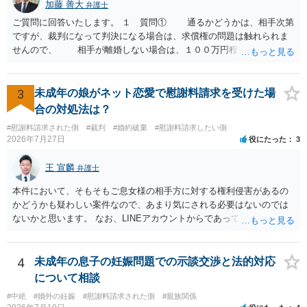
することは認められるのか。 ⇒おそらく１００万円は不当利得（受け
加藤 善大
弁護士
取る正当な権利がないのに利益を取得した）として返還請求されてい
ご質問に回答いたします。 １ 質問① 通るかどうかは、相手次第
るものかと推察しますので、 貸金返還ではないかと存じます。 ④ 私
ですが、裁判になって判決になる場合は、求償権の問題は触れられま
は現在、収入も不安定で貯金もなくリボ払い借金が既に約100万あり。
せんので、 相手が離婚しない場合は、１００万円程度となる可能
今年に再婚したが主人はお金に厳しい為、一括で220万円を支払う事は
性があると思われます。 交渉については、相手としても、裁判を
困難 仮に裁判で敗訴した場合でも、分割払いになる可能性はあります
するデメリットはありますから（経済的、時間的、精神的負担等）、
か。 ⇒判決となり敗訴してしまった場合は、強制執行により不動産等
反対にご自身が、裁判も辞さずという姿勢を示すことで、プラス
3
未成年の娘がネット恋愛で慰謝料請求を受けた場
の財産を差し押さえられ、そこから債権回収が図られることになりま
に働く可能性は有り得ます。 交渉で解決する多くの場合は、相手
合の対処法は？
すが、 和解であれば柔軟な解決が可能ですので、その場合は分割払
が弁護士に依頼しているケースで、５０万円以下で合意できる場合は
いにより支払うことも十分可能です。 ⑤ このような事情であれば、私
#慰謝料請求された側
#裁判
#婚約破棄
#慰謝料請求したい側
稀であると思います。 通常は、６０万円から８０万円程度になる
2026年7月27日
役にたった
3
は120万円のみ和解交渉を続けるべきでしょうか。 ⇒ご相談者様の認
ことが多いというのが私の印象です。 ２ 質問② ご記載の内容が
識を前提にすれば、１００万円も含めて返済する必要はないと考えら
減額を進めるうえでの交渉材料かと思います。 なお、ご自身が離
王 宣麟
れるため、 120万円のみについて交渉を続けることがベターかと存じ
弁護士
婚しないことは、交渉材料にはならないかと思いますので、ご注意く
ます。
ださい。 また、相手夫婦の婚姻関係が既に破綻していたことや、
本件において、そもそもご息女様の相手方に対する権利侵害があるの
相手女性が結婚しているとは知らなかったと主張することもあります
かどうかも疑わしい案件なので、あまり気にされる必要はないのでは
が、 ケースバイケースですので、ご自身の場合にそれらの主張が
ないかと思います。 なお、LINEアカウントからであっても、そこに紐
できるかはよくお考え下さい。 ３ 質問③ 違約金を５０万円とす
づけられた電話番号の開示→携帯電話会社から氏名・住所が開示され
る旨の交渉をすることが妥当かどうかという基準はありません。
るパターンはありえるものの、本件のような精神的損害が発生したと
公序良俗に反するような金額では、その条項自体が無効になり得ます
明確にいえないような案件において開示がなされる可能性も低いので
4
未成年の息子の妊娠問題での示談交渉と法的対応
が、 ２００万円でも、５０万円でも、公序良俗に反するほど高額
はないかと推察します。
について相談
とはいえないと考えますので、 結局は、妥当かどうかというより
も、ご自身が納得できるかどうかという基準でお考えいただくといい
#中絶
#婚外の妊娠
#慰謝料請求された側
#親族関係