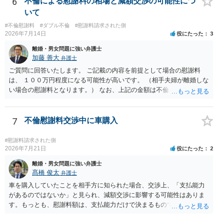
6
不倫による慰謝料の相場と減額交渉の可能性につ
いて
#不倫慰謝料
#ダブル不倫
#慰謝料請求された側
2026年7月14日
役にたった
3
離婚・男女問題に強い弁護士
加藤 善大
弁護士
ご質問に回答いたします。 ご記載の内容を前提として場合の慰謝料
は、 １００万円程度になる可能性が高いです。 （相手夫婦が離婚しな
い場合の慰謝料となります。） なお、上記の金額は不倫をした２名が
支払う総額の相場ですので、 ご自身が全額支払った場合は相手女性に
半額程度の支払を求める、 求償ができることになります。 その求償権
を放棄する場合の慰謝料相場は、６０万円から８０万円程度になるこ
7
不倫慰謝料交渉中に車購入
とが多いです。 （相手夫婦が離婚しませんので、減額してでも求償権
を放棄してもらうメリットがあることになります。） ５年後に離婚す
#慰謝料請求された側
る可能性について、慰謝料額に影響が出る可能性はないと考えます。
2026年7月21日
役にたった
2
最後に、ご依頼になる場合の弁護士費用は、ご依頼になる弁護士によ
離婚・男女問題に強い弁護士
り異なりますので、直接ご確認いただくといいですよ。 ご質問に対す
髙橋 俊太
弁護士
る回答は以上ですが、可能であれば、ご依頼になるかは別にして、お
車を購入していたことを相手方に知られた場合、交渉上、「支払能力
近くの弁護士に直接相談されて、今後の対応についてアドバイスを求
があるのではないか」と見られ、減額交渉に影響する可能性はありま
めることをおすすめいたします。 ご参考にしていただけますと幸いで
す。もっとも、慰謝料額は、支払能力だけで決まるものではなく、不
す。
貞行為の有無、やり取りの内容、会っていた回数、夫婦関係への影