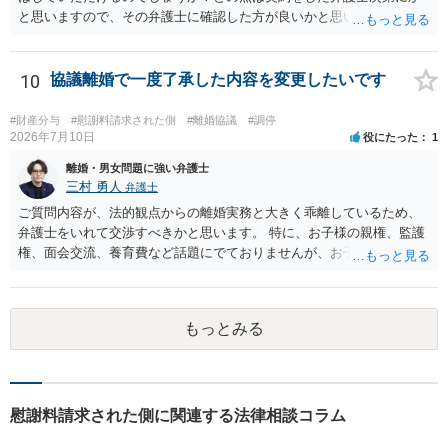
も併せて行う）。 しかしながら、訴訟への対応は（仮に弁護士へ対応
と思いますので、その弁護士に確認した方が良いかと思います。ご参
を任せるとしても）気力が必要であり、精神疾患を抱えながら対応す
考にしてください。
るのはしんどい面があります。 名誉回復を重視してとことん毅然と対
応するのがよいのか、それとも相手方の主張の一部をある程度受け入
10
協議離婚で一度了承した内容を変更したいです
れて（紛らわしい言動があったとして）示談や和解で収めるか、とい
う選択になると思います。弁護士によっても意見が分かれるところで
#財産分与
#慰謝料請求された側
#離婚協議
#調停
すので、地元の複数の弁護士に聞いてみた方がよいと思います。
2026年7月10日
役にたった
1
離婚・男女問題に強い弁護士
三村 勇人
弁護士
ご質問内容が、法的観点からの離婚実務と大きく乖離しているため、
弁護士をいれて交渉すべきかと思います。 特に、お子様の親権、監護
権、面会交流、養育費など話題にでておりませんが、お子様の権利を
守るための重要な検討事項です。 離婚する際に決めることは多く、そ
れを決めなかったために生じる質問がこの法律相談でも多くあげられ
ます。 一生に一度あるかないかの離婚という法律問題ですので、お近
もっとみる
くの弁護士事務所にご相談されることをお勧めします。
慰謝料請求された側に関連する法律相談コラム