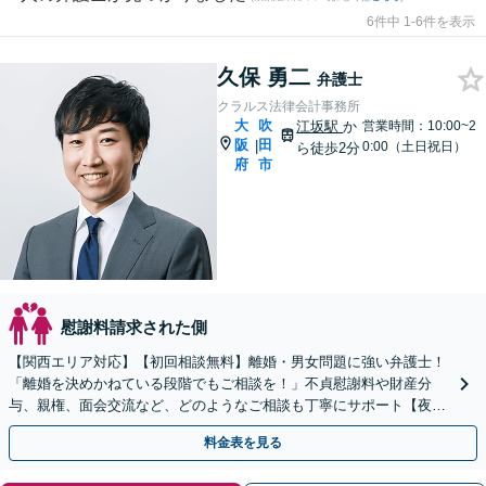
6件中 1-6件を表示
久保 勇二
弁護士
クラルス法律会計事務所
大
吹
江坂駅
か
営業時間：10:00~2
阪
田
|
0:00（土日祝日）
ら徒歩2分
府
市
慰謝料請求された側
【関西エリア対応】【初回相談無料】離婚・男女問題に強い弁護士！
「離婚を決めかねている段階でもご相談を！」不貞慰謝料や財産分
与、親権、面会交流など、どのようなご相談も丁寧にサポート【夜
間・休日面談可】【WEB面談】【完全個室】
料金表を見る