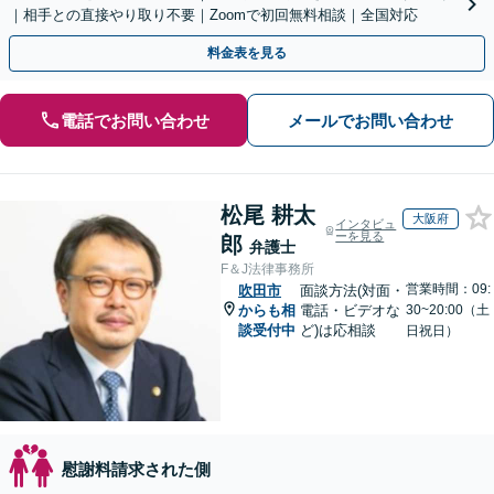
｜相手との直接やり取り不要｜Zoomで初回無料相談｜全国対応
料金表を見る
電話でお問い合わせ
メールでお問い合わせ
松尾 耕太
大阪府
インタビュ
ーを見る
郎
弁護士
F＆J法律事務所
営業時間：09:
吹田市
面談方法(対面・
からも相
電話・ビデオな
30~20:00（土
談受付中
ど)は応相談
日祝日）
慰謝料請求された側