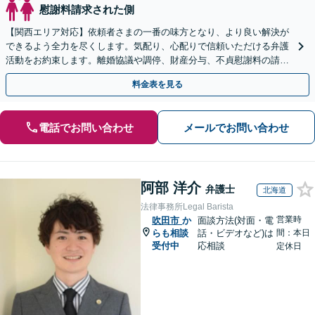
慰謝料請求された側
【関西エリア対応】依頼者さまの一番の味方となり、より良い解決が
できるよう全力を尽くします。気配り、心配りで信頼いただける弁護
活動をお約束します。離婚協議や調停、財産分与、不貞慰謝料の請
求、面会交流、親権など離婚問題に幅広く対応【夜間相談可】
料金表を見る
電話でお問い合わせ
メールでお問い合わせ
阿部 洋介
弁護士
北海道
法律事務所Legal Barista
営業時
吹田市
か
面談方法(対面・電
らも相談
話・ビデオなど)は
間：本日
受付中
応相談
定休日