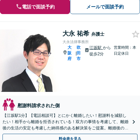
電話で面談予約
メールで面談予約
大永 祐希
弁護士
大永法律事務所
大
吹
江坂駅
から
営業時間：本
阪
田
|
日定休日
徒歩2分
府
市
慰謝料請求された側
【江坂駅1分】【電話相談可】とにかく離婚したい！慰謝料を減額し
たい！相手から離婚を拒否されている！双方の事情を考慮して、離婚
後の生活の安定も考慮した納得感のある解決策をご提案。離婚後の生
活を大切に考えます。【法テラス利用可】【WEB面談可】
料金表を見る