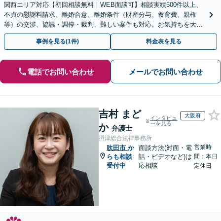
関西エリア対応【初回相談無料｜WEB面談可】相談実績500件以上、
不貞の慰謝料請求、離婚合意、離婚条件（財産分与、養育費、親権
等）の交渉、協議・調停・裁判、難しい案件も対応。お気持ちを大切
に、最良の解決へ【弁護士歴15年以上｜子連れ相談可】
事例を見る(1件)
料金表を見る
電話でお問い合わせ
メールでお問い合わせ
吉村 まど
大阪府
インタビュ
ーを見る
か
弁護士
摂津総合法律事務所
営業時
吹田市
か
面談方法(対面・電
らも相談
話・ビデオなど)は
間：本日
受付中
応相談
定休日