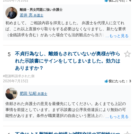
2026年7月10日
役にたった
4
と思います。 そのうえで、合意できるかは、相手も納得できるか
否かにかかってはきますが。 ４ 質問④ ご記載の内容からは判断
離婚・男女問題に強い弁護士
できないのですが、 清算条項を記載しないで合意することはリス
若井 亮
弁護士
クがありますので、むしろ、原則としては、清算条項を記載するべき
初めまして。 ご相談内容を拝見しました。 弁護士を代理人に立てれ
であるとお考えいただくといいです。 ご質問に対する回答は以上で
ば、これ以上直接やり取りをする必要はなくなりますし、新たな要求
すが、可能であれば、ご依頼になるかは別として、お近くの弁護士に
（金銭請求を含む）があった場合でも法的観点から当方に支払うべき
直接相談されて、 今後の対応についてアドバイス等を求めることを
義務があるのかを精査し、回答することができます。 代理人を立てな
お勧めいたします。 ご参考にしていただければ幸いです。
いのであれば、基本的にはご自身で対応していくことになります。 こ
れ以上の要求を回避するためには、合意内容を書面しておくことで
5
不貞行為なし、離婚もされていないが奥様が作ら
す。 特に重要な点としては、合意事項以外には貸し借りが無いことを
れた示談書にサインをしてしまいました。効力は
確認する条項（清算条項）をきちんと盛り込んでおくことです。 お金
ありますか？
を払うにしても、紛争が蒸し返されないよう、合意書を作成して取り
#慰謝料請求された側
交わすようにしてください。
2026年7月15日
役にたった
3
肥田 弘昭
弁護士
依頼された弁護士の意見を最優先にしてください。あくまでも上記の
事情を前提としています。まず示談書は公序良俗違反により無効の可
能性があります。条件が職業選択の自由という憲法上の人権を侵害し
た内容であるからです。次に、サインをさせた経緯から、強迫取消の
可能性もあるかと思います。ご参考にしてください。