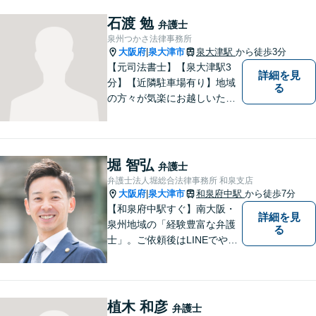
石渡 勉
弁護士
泉州つかさ法律事務所
大阪府
泉大津市
泉大津駅
から徒歩3分
|
【元司法書士】【泉大津駅3
詳細を見
分】【近隣駐車場有り】地域
る
の方々が気楽にお越しいただ
ける法律事務所を目指してお
ります。どのような小さなお
悩みでも、弁護士に依頼する
かどうかも含めて、まずはお
堀 智弘
弁護士
気軽にご相談ください。
弁護士法人堀総合法律事務所 和泉支店
大阪府
泉大津市
和泉府中駅
から徒歩7分
|
【和泉府中駅すぐ】南大阪・
詳細を見
泉州地域の「経験豊富な弁護
る
士」。ご依頼後はLINEでやり
取り可能。4名の弁護士が在
籍。全案件を複数の弁護士で
担当する安心のサポート体
制。グループ会社に税理士法
植木 和彦
弁護士