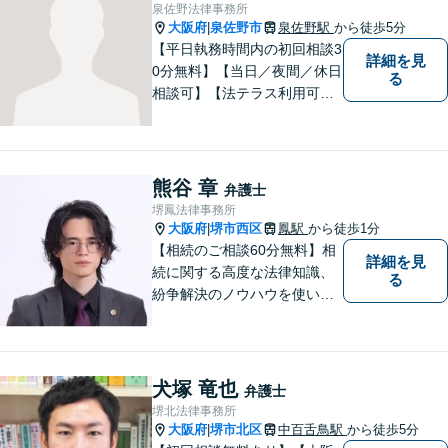
人・社労士事務所・不動産会
泉佐野法律事務所
社があり問題を丸ごと解決！
大阪府
泉佐野市
泉佐野駅
から徒歩5分
|
【平日執務時間内の初回相談3
詳細を見
0分無料】【当日／夜間／休日
る
相談可】【法テラス利用可】
南海本線泉佐野駅より徒歩約5
分。
熊谷 章
弁護士
堺鳳法律事務所
大阪府
堺市西区
鳳駅
から徒歩1分
|
【相続のご相談60分無料】相
詳細を見
続に関する高度な法律知識、
る
紛争解決のノウハウを使い、
より良い法的サービスを提供
します。 ご相談者様の大切な
時間を無駄にしないよう、的
確かつスピーディーに進め、
犬塚 竜也
弁護士
ご相談様にとって最適なご提
堺北法律事務所
案ができるよう努めます。
大阪府
堺市北区
中百舌鳥駅
から徒歩5分
|