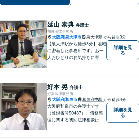
間の無料相談を実施しております。
延山 泰典
弁護士
和佐法律事務所
大阪府
泉大津市
泉大津駅
から徒歩3分
|
【泉大津駅から徒歩3分】地域
詳細を見
に密着した事務所です。お一
る
人おひとりのお気持ちに寄り
添います。https://kazusa-law.
com/
好本 晃
弁護士
好本法律事務所
大阪府
和泉市
和泉府中駅
から徒歩4分
|
大阪府和泉市の弁護士です
詳細を見
（登録番号50487）。債務整
る
理に関する初回法律相談は無
料です。