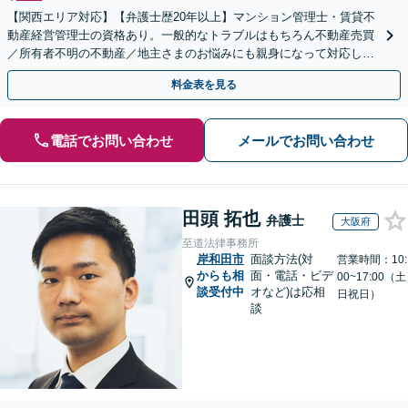
【関西エリア対応】【弁護士歴20年以上】マンション管理士・賃貸不
動産経営管理士の資格あり。一般的なトラブルはもちろん不動産売買
／所有者不明の不動産／地主さまのお悩みにも親身になって対応しま
す【夜間・休日の相談可】
料金表を見る
電話でお問い合わせ
メールでお問い合わせ
田頭 拓也
弁護士
大阪府
至道法律事務所
岸和田市
面談方法(対
営業時間：10:
からも相
面・電話・ビデ
00~17:00（土
談受付中
オなど)は応相
日祝日）
談