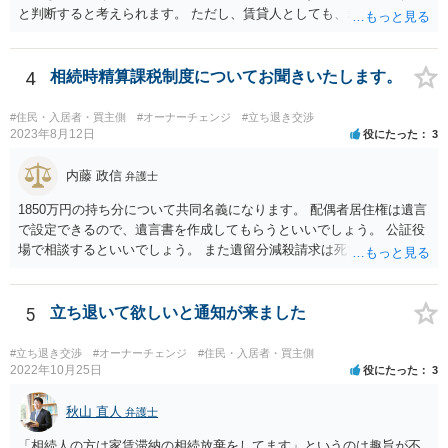
と判断すると考えられます。 ただし、賃貸人としても、裁判を始める
のであれば、耐震診断をする、補強工事の見積を取る、再開発の説明
資料を作成する、などの準備をするのが通常です。 その場合には、一
応の正当事由があるので立退料と引き換えに明渡請求が認められるこ
4
相続時精算課税制度についてお聞きいたします。
ともありますし、それでも一応の正当事由もないとして立退料にかか
わらず正当事由に欠けるとして明渡請求が認められないこともありま
#住民・入居者・買主側
#オーナーチェンジ
#立ち退き交渉
す。
2023年8月12日
役にたった
3
内藤 政信
弁護士
1850万円の持ち分について共同名義になります。 配偶者居住権は遺言
で設定できるので、遺言書を作成してもらうといいでしょう。 公証役
場で相談するといいでしょう。 また遺留分減殺請求は死亡前10年分の
贈与が対象なので、贈与から10年たてば請 求を受けることはないです
ね。
5
立ち退いて欲しいと通知が来ました
#立ち退き交渉
#オーナーチェンジ
#住民・入居者・買主側
2022年10月25日
役にたった
3
秋山 直人
弁護士
「相続人の方は家賃滞納の相続放棄をしてます」というのは趣旨が不