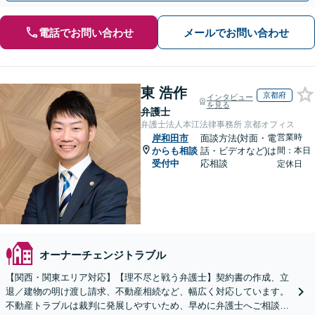
電話でお問い合わせ
メールでお問い合わせ
東 浩作
京都府
インタビュー
を見る
弁護士
弁護士法人本江法律事務所 京都オフィス
営業時
岸和田市
面談方法(対面・電
からも相談
話・ビデオなど)は
間：本日
受付中
応相談
定休日
オーナーチェンジトラブル
【関西・関東エリア対応】【理不尽と戦う弁護士】契約書の作成、立
退／建物の明け渡し請求、不動産相続など、幅広く対応しています。
不動産トラブルは裁判に発展しやすいため、早めに弁護士へご相談く