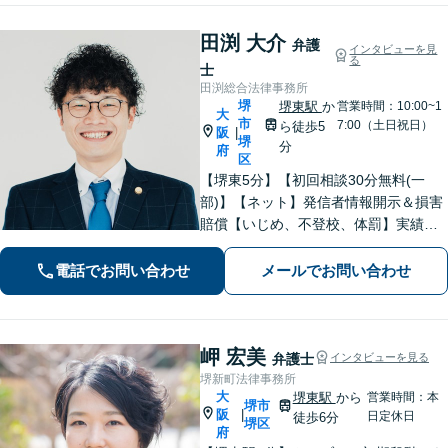
田渕 大介
弁護
インタビューを見
る
士
田渕総合法律事務所
堺
堺東駅
か
営業時間：10:00~1
大
市
7:00（土日祝日）
ら徒歩5
阪
|
堺
分
府
区
【堺東5分】【初回相談30分無料(一
部)】【ネット】発信者情報開示＆損害
賠償【いじめ、不登校、体罰】実績豊
富【離婚問題】不倫・離婚に注力／有
利な条件での慰謝料・離婚【労働問
電話でお問い合わせ
メールでお問い合わせ
題】ハラスメント事案の実績／裁判を
見据えて加害者・会社と交渉【土日祝
対応】
岬 宏美
弁護士
インタビューを見る
堺新町法律事務所
大
堺東駅
から
営業時間：本
堺市
阪
|
日定休日
徒歩6分
堺区
府