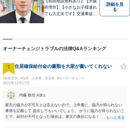
【初回相談無料あり】【大阪
詳細を見
府堺市】【小さなお子様連れ
る
でも大丈夫です】交通事故、
離婚、相続、借金問題の初回
相談料は無料です。親身にな
ってご相談に乗ります。
オーナーチェンジトラブルの法律Q&Aランキング
1
住居確保給付金の書類を大家が書いてくれない
#家賃交渉
#住民・入居者・買主側
#オーナーチェンジ
2022年12月17日
内藤 政信
弁護士
家主の協力が不可欠とは言えないので、上申書に、協力が得られない
事情を記載して 提出してもいいでしょう。 かりに協力が得られないこ
とで、給付が不可となった場合は、家主の責任になるでしょう。