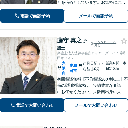
とを信条としています。お気軽にご相
談下さい。
電話で面談予約
メールで面談予約
藤守 真之
弁
インタビューを
見る
護士
弁護士法人法律事務所ロイヤーズ・ハイ 岸和
田オフィス
大
岸和田駅
か
営業時間：本
岸和
阪
|
日定休日
ら徒歩6分
田市
府
初回相談無料【不倫相談200件以上】不
倫の慰謝料請求は、実績豊富な弁護士
にお任せください。大阪南出身の人情
派弁護士が対応【交通事故も強い】交
通事故に遭われてお困りの方はお気軽
電話でお問い合わせ
メールでお問い合わせ
にお電話ください【当日／夜間／休日
の相談可】