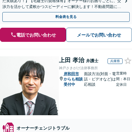
た実績あり！】【宅建士の資格保有】オーナー様のお困りごとに、交
渉力を活かして柔軟かつスピーディーに解決します！不動産問題に幅
広く対応しています。
料金表を見る
電話でお問い合わせ
メールでお問い合わせ
上田 孝治
弁護士
兵庫県
神戸さきがけ法律事務所
営業時
岸和田市
面談方法(対面・電
からも相談
話・ビデオなど)は
間：本日
受付中
応相談
定休日
オーナーチェンジトラブル