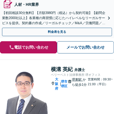
人材・HR業界
【初回相談30分無料】【月額3980円（税込）から契約可能】【顧問企
業数2000社以上】各業種の商習慣に応じたハイレベルなリーガルサー
ビスを提供。契約書の作成／リーガルチェック／M&A／労働問題／知
的財産等、お任せください【他士業連携可能】
料金表を見る
電話でお問い合わせ
メールでお問い合わせ
横溝 英紀
弁護士
ベリーベスト法律事務所 堺オフィス
大
堺東駅
か
営業時間：09:30~
堺市
阪
|
21:00（平日）
ら徒歩1分
堺区
府