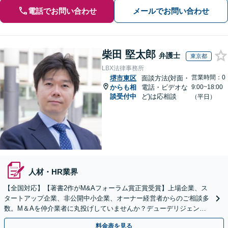
電話でお問い合わせ
メールでお問い合わせ
柴田 堅太郎
弁護士
東京都
LBX法律事務所
営業時間：0
堺市東区
面談方法(対面・
からも相
電話・ビデオな
9:00~18:00
談受付中
ど)は応相談
（平日）
人材・HR業界
【全国対応】【著書2作がM&Aフォーラム賞正賞受賞】上場企業、ス
タートアップ企業、非公開中小企業、オーナー経営者からのご相談多
数。M＆Aを仲介業者に丸投げしていませんか？デューデリジェンス
や契約書作成・交渉はお任せください【初回無料】
料金表を見る