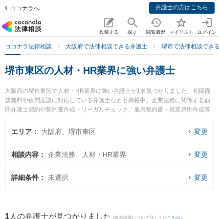
弁護士の方はこちら
ココナラへ
投稿する
探す
閲覧履歴
マイリスト
ログイン
ココナラ法律相談
大阪府で法律相談できる弁護士
堺市で法律相談でき
堺市東区の人材・HR業界に強い弁護士
大阪府の堺市東区で人材・HR業界に強い弁護士が1名見つかりました。初回面
談無料や夜間面談に対応している弁護士なども掲載中。企業法務に関係する顧
問弁護士契約や契約書作成・リーガルチェック、雇用契約書・就業規則作成等
の細かな分野での絞り込み検索もでき便利です。特に辻法律事務所の辻 健司朗
弁護士のプロフィール情報や弁護士費用、強みなどが注目されています。『堺
エリア
大阪府、堺市東区
変更
市東区で土日や夜間に発生した人材・HR業界のトラブルを今すぐに弁護士に相
談したい』『人材・HR業界のトラブル解決の実績豊富な近くの弁護士を検索し
相談内容
企業法務、人材・HR業界
変更
たい』『初回相談無料で人材・HR業界を法律相談できる堺市東区内の弁護士に
相談予約したい』などでお困りの相談者さんにおすすめです。
詳細条件
未選択
変更
1
人の弁護士が見つかりました
(検索結果について詳しくは
こちら
)