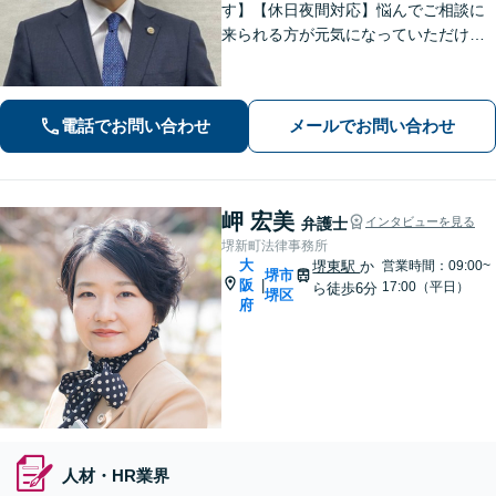
す】【休日夜間対応】悩んでご相談に
来られる方が元気になっていただける
と幸いでございます。まずは、お気軽
に法律相談のご予約についてお問合せ
ください。分野によっては、初回30分
電話でお問い合わせ
メールでお問い合わせ
間の無料相談を実施しております。
岬 宏美
弁護士
インタビューを見る
堺新町法律事務所
大
堺東駅
か
営業時間：09:00~
堺市
阪
|
17:00（平日）
ら徒歩6分
堺区
府
人材・HR業界