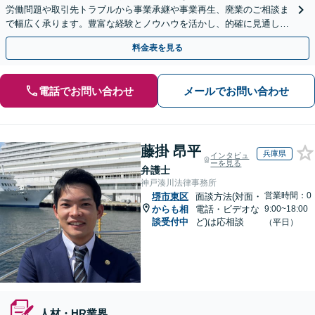
労働問題や取引先トラブルから事業承継や事業再生、廃業のご相談ま
で幅広く承ります。豊富な経験とノウハウを活かし、的確に見通しを
立て先手を打った対応が強みです。顧問契約の実績も多数
料金表を見る
電話でお問い合わせ
メールでお問い合わせ
藤掛 昂平
兵庫県
インタビュ
ーを見る
弁護士
神戸湊川法律事務所
営業時間：0
堺市東区
面談方法(対面・
からも相
電話・ビデオな
9:00~18:00
談受付中
ど)は応相談
（平日）
人材・HR業界