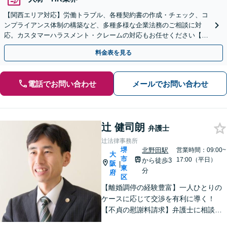
【関西エリア対応】労働トラブル、各種契約書の作成・チェック、コ
ンプライアンス体制の構築など、多種多様な企業法務のご相談に対
応。カスタマーハラスメント・クレームの対応もお任せください【オ
ンライン相談OK】【夜間・休日相談可（要予約）】
料金表を見る
電話でお問い合わせ
メールでお問い合わせ
辻 健司朗
弁護士
辻法律事務所
堺
北野田駅
営業時間：09:00~
大
市
17:00（平日）
から徒歩3
阪
|
東
分
府
区
【離婚調停の経験豊富】一人ひとりの
ケースに応じて交渉を有利に導く！
【不貞の慰謝料請求】弁護士に相談す
ることで増額の可能性がアップ／不貞