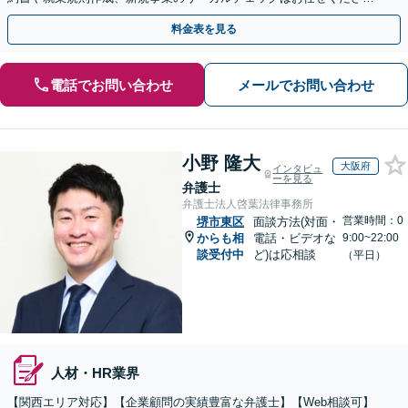
い。単発のご依頼OK。
料金表を見る
電話でお問い合わせ
メールでお問い合わせ
小野 隆大
大阪府
インタビュ
ーを見る
弁護士
弁護士法人啓葉法律事務所
営業時間：0
堺市東区
面談方法(対面・
からも相
電話・ビデオな
9:00~22:00
談受付中
ど)は応相談
（平日）
人材・HR業界
【関西エリア対応】【企業顧問の実績豊富な弁護士】【Web相談可】