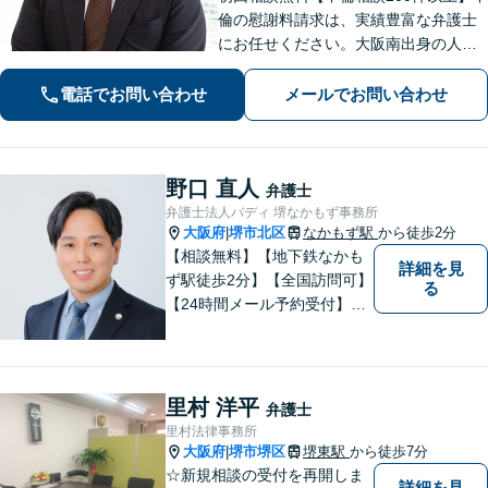
倫の慰謝料請求は、実績豊富な弁護士
にお任せください。大阪南出身の人情
派弁護士が対応【交通事故も強い】交
通事故に遭われてお困りの方はお気軽
電話でお問い合わせ
メールでお問い合わせ
にお電話ください【当日／夜間／休日
の相談可】
野口 直人
弁護士
弁護士法人バディ 堺なかもず事務所
大阪府
堺市北区
なかもず駅
から徒歩2分
|
【相談無料】【地下鉄なかも
詳細を見
ず駅徒歩2分】【全国訪問可】
る
【24時間メール予約受付】
【当日相談可】お客様の目線
に立って、冷静かつ正確な助
言をすることを心がけており
ます。
里村 洋平
弁護士
里村法律事務所
大阪府
堺市堺区
堺東駅
から徒歩7分
|
☆新規相談の受付を再開しま
詳細を見