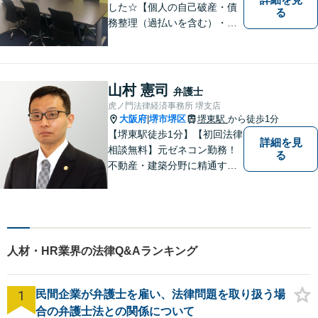
した☆【個人の自己破産・債
る
務整理（過払いを含む）・法
人の破産・刑事事件・交通事
故を主に取扱い】【債務関
係・刑事事件・交通事故は初
回相談無料（特に時間制限は
山村 憲司
弁護士
ありません）】【堺東徒歩７
虎ノ門法律経済事務所 堺支店
分】【分割払い・法テラス利
大阪府
堺市堺区
堺東駅
から徒歩1分
|
用もご相談下さい】
【堺東駅徒歩1分】【初回法律
詳細を見
相談無料】元ゼネコン勤務！
る
不動産・建築分野に精通する
弁護士。その他、遺産相続・
労働問題・債権回収など多岐
にわたる事案に対応可能で
す！全国の支店ネットワーク
を活かし、迅速な解決を目指
人材・HR業界の法律Q&Aランキング
します。【夜間土日祝可】
1
民間企業が弁護士を雇い、法律問題を取り扱う場
合の弁護士法との関係について