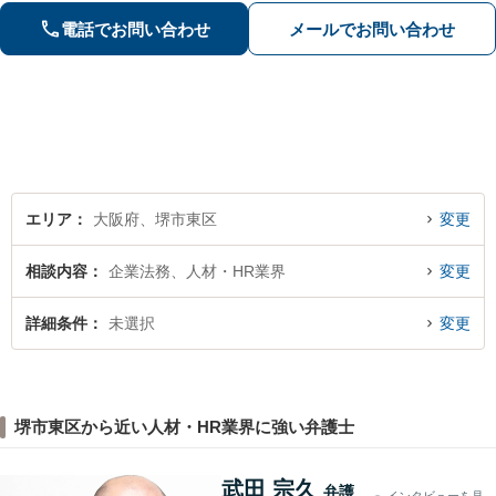
の証拠収集アドバイス【親権・養育
電話でお問い合わせ
メールでお問い合わせ
費・面会交流の問題にも対応】【北野
田駅3分】【完全個室で秘密厳守】
エリア
大阪府、堺市東区
変更
相談内容
企業法務、人材・HR業界
変更
詳細条件
未選択
変更
堺市東区から近い人材・HR業界に強い弁護士
武田 宗久
弁護
インタビューを見