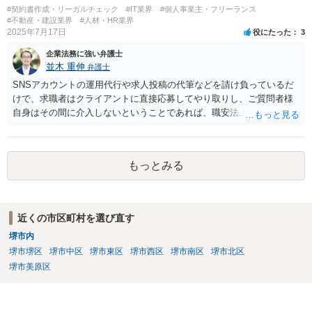
#契約書作成・リーガルチェック
#IT業界
#個人事業主・フリーランス
#不動産・建設業界
#人材・HR業界
2025年7月17日
役にたった
3
企業法務に強い弁護士
並木 重伸
弁護士
SNSアカウントの運用代行や求人投稿の代筆などを請け負っているだ
けで、求職者はクライアントに直接応募してやり取りし、ご質問者様
自身はその間に介入しないということであれば、職安法上の「募集情
報等提供事業」にとどまり、「有料職業紹介」には該当しないと考え
られます。 求職者の情報を収集する場合は「特定募集情報等提供事
業」に該当して届出が必要になりますが、ご質問内容を見る限りそれ
もっとみる
にも該当しないと思われます。
近くの市区町村を選び直す
堺市内
堺市堺区
堺市中区
堺市東区
堺市西区
堺市南区
堺市北区
堺市美原区