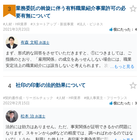
ことが明らかにされました。 この資金決済法第２条の２の定める一
定の要件（内閣府令で定める要件も含む）については、該当条文を見
3
業務委託の斡旋に伴う有料職業紹介事業許可の必
るだけではなかなか理解し難いところがあるかと思いますし、この掲
要有無について
示板で回答するには限界がありますので、この分野に詳しそうな弁護
#人材・HR業界
#スタートアップ・新規事業
#法人・ビジネス
士の方に直接相談なさってみて下さい。 （資金決済法） 第二条の二
2021年3月23日
役にたった
4
金銭債権を有する者（以下この条において「受取人」という。）から
の委託、受取人からの金銭債権の譲受けその他これらに類する方法に
有森 文昭
弁護士
より、当該金銭債権に係る債務者又は当該債務者からの委託（二以上
の段階にわたる委託を含む。）その他これに類する方法により支払を
まず、形式的な回答をさせていただきますと、①につきましては、ご
行う者から弁済として資金を受け入れ、又は他の者に受け入れさせ、
指摘のとおり、「雇用関係」の成立をあっせんしない場合には、職業
当該受取人に当該資金を移動させる行為（当該資金を当該受取人に交
安定法上の職業紹介には該当しないと考えられます。 次に、②につい
付することにより移動させる行為を除く。）であって、受取人が個人
ては、「雇用関係」の成立をあっせんしない、その他のあっせん行為
（事業として又は事業のために受取人となる場合におけるものを除
は、職業安定法上の職業紹介には該当しないと考えられます。 以上が
く。）であることその他の内閣府令で定める要件を満たすものは、為
形式的な回答になりますが、形式的には、「雇用関係」の成立のあっ
4
社印の印影の法的効果について
替取引に該当するものとする
せんではなくとも、実質的には「雇用関係」の成立のあっせんといえ
る場合には、職業紹介に該当すると判断される可能性があります。 こ
#契約書作成・リーガルチェック
#人材・HR業界
#個人事業主・フリーランス
の判断は、広範にかつ厳格に行われるので、実質的にみても、問題な
2022年2月15日
役にたった
3
いといえるかには十分注意する必要があります。 また、業務委託契約
のあっせんは、事業主間の商取引を仲介することになりますので、分
松本 治
弁護士
野によっては、何らかの許認可等が必要となる可能性がある点にも注
法的には効力はありません。ただ、事実関係が証明できるかの問題に
意が必要です。 いずれにしても、慎重に検討、対応いただいた方がよ
なります。スキャンからpdfなどの精度では、調べればわかるのではな
いものと存じますので、一度弁護士にご相談いただき、全体的なリー
いでしょうか。 利用した他人は、有印私文書偽造罪に問われることに