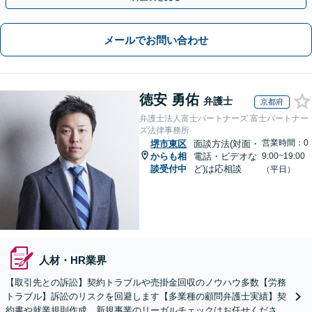
メールでお問い合わせ
徳安 勇佑
弁護士
京都府
弁護士法人富士パートナーズ 富士パートナー
ズ法律事務所
営業時間：0
堺市東区
面談方法(対面・
からも相
電話・ビデオな
9:00~19:00
談受付中
ど)は応相談
（平日）
人材・HR業界
【取引先との訴訟】契約トラブルや売掛金回収のノウハウ多数【労務
トラブル】訴訟のリスクを回避します【多業種の顧問弁護士実績】契
約書や就業規則作成、新規事業のリーガルチェックはお任せくださ