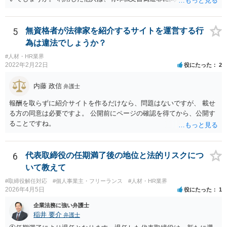
ガルチェックをしていただくことをお勧めいたします。
なります。それなりの重罪ですので、その抑止力にも期待することに
なるでしょう。
5
無資格者が法律家を紹介するサイトを運営する行
為は違法でしょうか？
#人材・HR業界
2022年2月22日
役にたった
2
内藤 政信
弁護士
報酬を取らずに紹介サイトを作るだけなら、問題はないですが、 載せ
る方の同意は必要ですよ。 公開前にページの確認を得てから、公開す
ることですね。
6
代表取締役の任期満了後の地位と法的リスクにつ
いて教えて
#取締役解任対応
#個人事業主・フリーランス
#人材・HR業界
2026年4月5日
役にたった
1
企業法務に強い弁護士
稲井 要介
弁護士