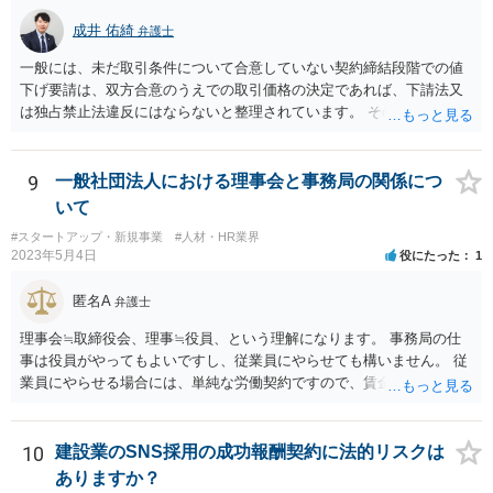
可能性も否定はできません。 そのため、仮に当該スキームを実施する
成井 佑綺
弁護士
にしても、A社に上記リスク（違約金を請求されるリスク）を負担して
貰える状況かというところも一つのポイントになろうかと存じます。
一般には、未だ取引条件について合意していない契約締結段階での値
下げ要請は、双方合意のうえでの取引価格の決定であれば、下請法又
は独占禁止法違反にはならないと整理されています。 そのため、先方
が負担する消費税と仕入税額控除による消費税の負担額との差額分
（以下「差額」。本来仕入先が負担すべき部分。）について、契約締
結交渉の段階で減額要請をすること自体は直ちにこれらの法律に違反
9
一般社団法人における理事会と事務局の関係につ
するものではないと思われます。 一方で、諸経費等に照らし著しく低
いて
い価格設定をされた場合などには、買いたたきとして下請法（同法第
#スタートアップ・新規事業
#人材・HR業界
４条第１項第５号）違反や優越的地位の濫用として独占禁止法違反と
2023年5月4日
役にたった
1
なる可能性もありますので、ベースとしては、上記の差額を念頭に置
き、その他仕入れや諸経費の支払なども加味して、価格交渉を行うと
匿名A
弁護士
良いでしょう。 参考：公正取引委員会「免税事業者及びその取引先の
インボイス制度への対応に関するQ&A」 https://www.jftc.go.jp/dk/guid
理事会≒取締役会、理事≒役員、という理解になります。 事務局の仕
eline/unyoukijun/invoice_qanda.html
事は役員がやってもよいですし、従業員にやらせても構いません。 従
業員にやらせる場合には、単純な労働契約ですので、賃金や労働条件
について労働法上の制約が発生します。 職員を理事にすることは職員
の同意があれば可能ですが、会社に例えると従業員をすべて取締役に
するようなものなので、望ましいかどうかは検討が必要です。
10
建設業のSNS採用の成功報酬契約に法的リスクは
ありますか？