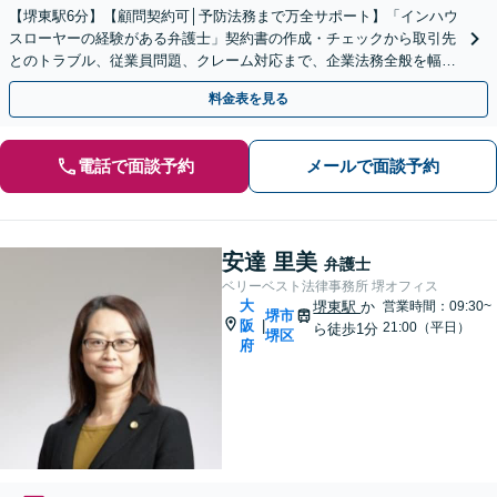
【堺東駅6分】【顧問契約可│予防法務まで万全サポート】「インハウ
スローヤーの経験がある弁護士」契約書の作成・チェックから取引先
とのトラブル、従業員問題、クレーム対応まで、企業法務全般を幅広
くサポート！訴訟に発展した場合の対応実績も豊富です。
料金表を見る
電話で面談予約
メールで面談予約
安達 里美
弁護士
ベリーベスト法律事務所 堺オフィス
大
堺東駅
か
営業時間：09:30~
堺市
阪
|
21:00（平日）
ら徒歩1分
堺区
府