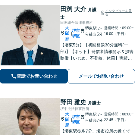
田渕 大介
弁護
インタビューを見
る
士
田渕総合法律事務所
大
堺東駅
か
営業時間：09:00~
堺市
阪
|
19:00（平日）
ら徒歩5分
堺区
府
【堺東5分】【初回相談30分無料(一
部)】【ネット】発信者情報開示＆損害
賠償【いじめ、不登校、体罰】実績豊
富【離婚問題】不倫・離婚に注力／有
利な条件での慰謝料・離婚【労働問
電話でお問い合わせ
メールでお問い合わせ
題】ハラスメント事案の実績／裁判を
見据えて加害者・会社と交渉【土日祝
対応】
野田 雅史
弁護士
堺中央法律事務所
大
堺東駅
か
営業時間：08:00~
堺市
阪
|
22:45（平日）
ら徒歩7分
堺区
府
【堺東駅徒歩7分、堺市役所の近くで