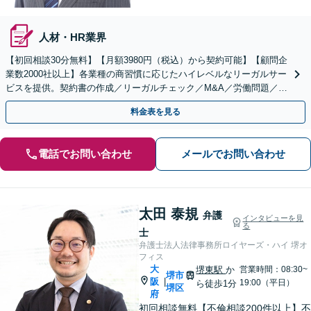
人材・HR業界
【初回相談30分無料】【月額3980円（税込）から契約可能】【顧問企
業数2000社以上】各業種の商習慣に応じたハイレベルなリーガルサー
ビスを提供。契約書の作成／リーガルチェック／M&A／労働問題／知
的財産等、お任せください【他士業連携可能】
料金表を見る
電話でお問い合わせ
メールでお問い合わせ
太田 泰規
弁護
インタビューを見
る
士
弁護士法人法律事務所ロイヤーズ・ハイ 堺オ
フィス
大
堺東駅
か
営業時間：08:30~
堺市
阪
|
19:00（平日）
ら徒歩1分
堺区
府
初回相談無料【不倫相談200件以上】不