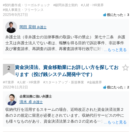
#契約書作成・リーガルチェック
#顧問弁護士契約
#人材・HR業界
#個人事業主・フリーランス
2025年9月27日
役にたった
3
岡田 晃朝
弁護士
弁護士法（非弁護士の法律事務の取扱い等の禁止） 第七十二条 弁護
士又は弁護士法人でない者は、報酬を得る目的で訴訟事件、非訟事件
及び審査請求、再調査の請求、再審査請求等行政庁に対する不服申立
事件その他一般の法律事件に関して鑑定、代理、仲裁若しくは和解そ
の他の法律事務を取り扱い、又はこれらの周旋をすることを業とする
ことができない。ただし、この法律又は他の法律に別段の定めがある
2
資金決済法、資金移動業にお詳しい方を探してお
場合は、この限りでない。 で、自身がする場合だけでなく、弁護士で
ります（投げ銭システム開発中です）
ないものに、あっせんしたりすることも違法ですから、問題になるか
#IT業界
#人材・HR業界
#スタートアップ・新規事業
#金融業界
と思います。
2022年11月2日
役にたった
2
企業法務に強い弁護士
清水 卓
弁護士
収納代行を活用するスキームの場合、近時改正された資金決済法第２
条の２の規定に留意が必要とされています。収納代行サービスの中に
も様々なものがあり、資金決済法第２条の２の定める一定の要件（内
閣府令で定める要件も含む）を満たす場合には、為替取引に該当する