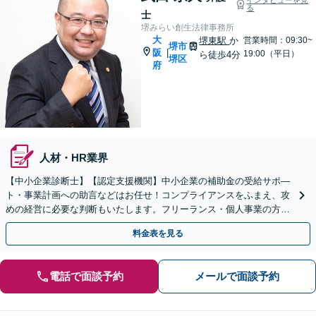
る
士
堺みらい創生法律事務所
大
堺東駅
か
営業時間：09:30~
堺市
阪
|
19:00（平日）
ら徒歩4分
堺区
府
人材・HR業界
【中小企業診断士】【認定支援機関】中小企業の補助金の受給サポ―
ト・事業計画への助言などはお任せ！コンプライアンスをふまえ、攻
めの経営に必要な判断もいたします。フリーランス・個人事業の方も
ぜひご相談を！【夜間・休日面談可】【堺東駅4分】
料金表を見る
電話で面談予約
メールで面談予約