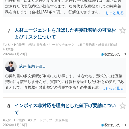
①任期満了により退任となります。退任した代表取締役は、新たに選
定された代表取締役が就任するまで、なお代表取締役としての権利義
務を有します（会社法351条１項）。 ②解任できません。 ③金融機関
や取引先より、後任の代表取締役はいつ選任されるか、と指摘される
可能性があります。また、権利義務代表取締役であっても、第三者か
ら損害賠償請求を受けるリスクがあります（会社法429条１項）。
7
人材エージェントを飛ばした再委託契約の可否お
よびリスクについて
#人材・HR業界
#契約書作成・リーガルチェック
#雇用契約書・就業規則作成
#IT業界
2024年1月29日
役にたった
1
成井 佑綺
弁護士
①契約書の条文解釈が争点になり得ます。 すなわち、形式的には直接
契約には該当しませんが、実質的には貴社を経由したC社との契約であ
るとして、直接取引禁止規定の潜脱であるとの主張も成り立ち得るも
のと考えられ、B社に覚知された場合には問題になる（A社が違約金の
請求を受ける）可能性もあります。 基本的には、A、B社間で覚書を締
結するなど話をまとめていただいた方が宜しいかと存じます。 ②本掲
8
インボイス非対応を理由とした値下げ要請につい
示板は法律相談に関する掲示板となりますので、法的な観点に限定し
て
た回答となりますが、一次的にB社から違約金の請求を受けるのはA社
#人材・HR業界
#スタートアップ・新規事業
と考えられます。 もっとも、貴社がスキームの決定をA社と共同して
2024年1月16日
役にたった
1
行った場合、A社から事後的に違約金の一部について求償請求を受ける