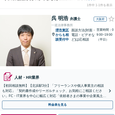
1件中 1-1件を表示
呉 明浩
弁護士
大阪府
一道法律事務所
営業時間：0
堺市東区
面談方法(対面・
からも相
電話・ビデオな
9:00~19:00
談受付中
ど)は応相談
（平日）
人材・HR業界
【初回相談無料】【北浜駅3分】「フリーランスや個人事業主の相談
も対応」「契約書作成やリーガルチェック、お気軽にご相談くださ
い」FC・IT業界を中心に幅広く対応「依頼者さまの事業や企業風土を
熟知し、最適な解決策をご提案」【休日・夜間相談可】
料金表を見る