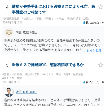
の過失（医療ミス）の立証なのですが、本件では過失自体には争いが
ないため、損害額の立証が主なポイントになります。 損害額に立証に
4
愛猫が去勢手術における医療ミスにより死亡、民
関しては、交通事故事件と同様の発想で考えればよいので、対応でき
事訴訟のご相談です
る弁護士は多いと思います。 今後の交渉については、ご自身で対応さ
#説明義務違反
#検査ミス・事故
#手術ミス・事故
#慰謝料請求・訴訟
れることも可能ではありますが、相手方保険会社は容易に増額に応じ
2024年3月13日
役にたった
6
ない（多少の増額はあり得るとしても、裁判基準での和解は難しい）
と思われます。 弁護士が介入することにより提示額が大きく変わるこ
内藤 政信
弁護士
とは多々あるため、可能であれば弁護士に依頼した上での交渉をお勧
めしたいところです。
裁判所が認める損害額が低調なので、受任を躊躇する弁護士が多いの
でしょう。 ここでの紹介は出来ませんが、ペットを飼った経験のある
弁護士なら、受けて くれる可能性がありますから、何人か問い合わせ
してみることになるでしょう。
5
医療ミスで神経障害、慰謝料請求できるか
#患者・入所者側
#慰謝料増額
#手術ミス・事故
#病院・医療業界
#検査ミス・事故
2021年1月19日
役にたった
6
磯田 直也
弁護士
慰謝料や休業損害を請求されること自体には問題はありません。 交通
事故のケースを参考にされるのは正解です。ふんわりとこれくらいと