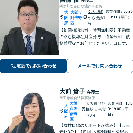
弁護士
阿倍野なみはや法律事務所
文の里駅
営業時間：09:30
大
大阪市
~18:00（平日）
阪
阿倍野
から徒歩1
|
府
区
分
【初回相談無料・時間無制限】不動産
の絡む複雑な財産分与、遺産分割、債
務整理などお任せください。コロナ禍
でお困りの方のご相談を積極的に受け
ております。一人ひとりの不安に寄り
添い、皆さまが安心して暮らせるよ
電話でお問い合わせ
メールでお問い合わせ
う、全力でお守りします。
大前 貴子
弁護士
天王寺総合法律事務所
大阪
大阪阿部野
営業時間：10:0
大
市阿
0~19:00（平
橋駅
から徒
阪
|
倍野
日）
歩3分
府
区
【女性目線のサポートが強み】【天王
寺駅3分】【初回ご相談無料の分野あ