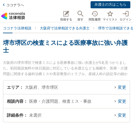
弁護士の方はこちら
ココナラへ
投稿する
探す
閲覧履歴
マイリスト
ログイン
ココナラ法律相談
大阪府で法律相談できる弁護士
堺市で法律相談でき
堺市堺区の検査ミスによる医療事故に強い弁護
士
大阪府の堺市堺区で検査ミスによる医療事故に強い弁護士が5名見つかりまし
た。初回面談無料や休日面談に対応している弁護士なども掲載中。医療・介護
問題に関係する歯科治療ミスや美容整形のトラブル、産婦人科の訴訟等の細か
な分野での絞り込み検索もでき便利です。特に堺中央法律事務所の野田 雅史弁
護士や田渕総合法律事務所の田渕 大介弁護士、堺駅前法律事務所の橋 正幸弁護
エリア
大阪府、堺市堺区
変更
士のプロフィール情報や弁護士費用、強みなどが注目されています。『堺市堺
区で土日や夜間に発生した検査ミスによる医療事故のトラブルを今すぐに弁護
相談内容
医療・介護問題、検査ミス・事故
変更
士に相談したい』『検査ミスによる医療事故のトラブル解決の実績豊富な近く
の弁護士を検索したい』『初回相談無料で検査ミスによる医療事故を法律相談
できる堺市堺区内の弁護士に相談予約したい』などでお困りの相談者さんにお
詳細条件
未選択
変更
すすめです。