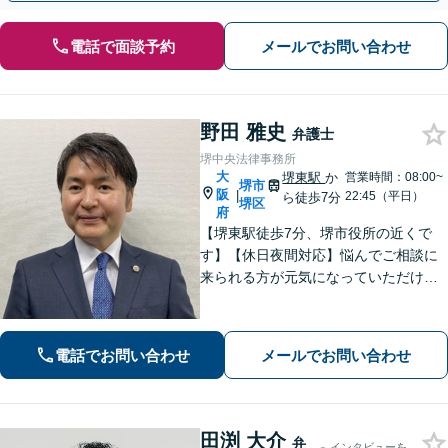
電話で面談予約
メールでお問い合わせ
野田 雅史
弁護士
堺中央法律事務所
大
堺東駅
か
営業時間：08:00~
堺市
阪
|
22:45（平日）
ら徒歩7分
堺区
府
【堺東駅徒歩7分、堺市役所の近くで
す】【休日夜間対応】悩んでご相談に
来られる方が元気になっていただける
と幸いでございます。まずは、お気軽
に法律相談のご予約についてお問合せ
ください。分野によっては、初回30分
電話でお問い合わせ
メールでお問い合わせ
間の無料相談を実施しております。
田渕 大介
弁
インタビューを