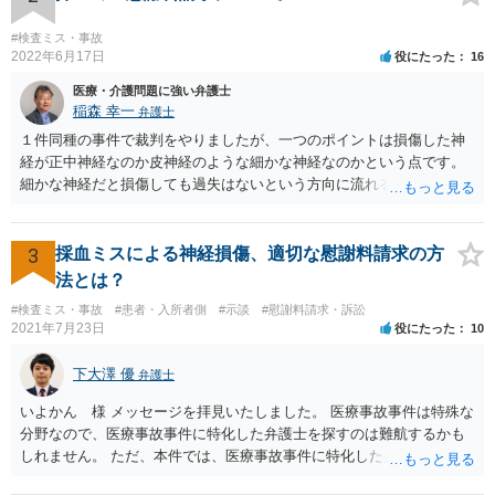
#検査ミス・事故
2022年6月17日
役にたった
16
医療・介護問題に強い弁護士
稲森 幸一
弁護士
１件同種の事件で裁判をやりましたが、一つのポイントは損傷した神
経が正中神経なのか皮神経のような細かな神経なのかという点です。
細かな神経だと損傷しても過失はないという方向に流れる可能性があ
ります。 正中神経損傷であれば、前の先生がおっしゃっているように
過失が認められる可能性がありますので弁護士費用を支払う価値はあ
るかと思います。 頑張ってください。
3
採血ミスによる神経損傷、適切な慰謝料請求の方
法とは？
#検査ミス・事故
#患者・入所者側
#示談
#慰謝料請求・訴訟
2021年7月23日
役にたった
10
下大澤 優
弁護士
いよかん 様 メッセージを拝見いたしました。 医療事故事件は特殊な
分野なので、医療事故事件に特化した弁護士を探すのは難航するかも
しれません。 ただ、本件では、医療事故事件に特化した弁護士でなく
とも対応は可能かと思われます。 医療事故事件で最も難しいのは医師