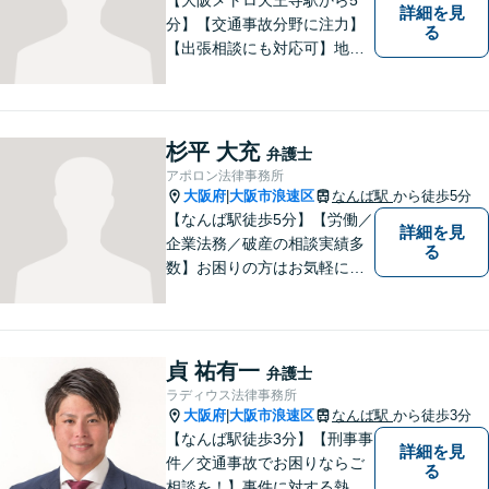
詳細を見
分】【交通事故分野に注力】
る
【出張相談にも対応可】地元
大阪市で法律問題にお困りの
方々に全力でサポートいたし
ます。個人・法人を問わず、
幅広い法律サービスを提供い
杉平 大充
弁護士
たします。お気軽にご相談く
アポロン法律事務所
ださい。
大阪府
大阪市浪速区
なんば駅
から徒歩5分
|
【なんば駅徒歩5分】【労働／
詳細を見
企業法務／破産の相談実績多
る
数】お困りの方はお気軽にご
相談ください。手遅れになら
ないよう適切に対処してまい
ります。
貞 祐有一
弁護士
ラディウス法律事務所
大阪府
大阪市浪速区
なんば駅
から徒歩3分
|
【なんば駅徒歩3分】【刑事事
詳細を見
件／交通事故でお困りならご
る
相談を！】事件に対する熱い