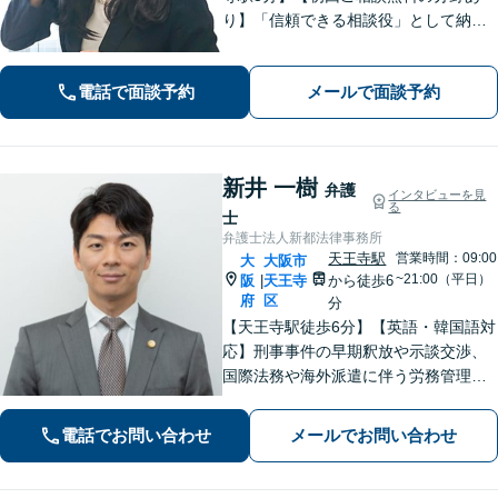
り】「信頼できる相談役」として納得
できる解決を目指します【離婚・男女
問題】安心して相談できる環境・関係
電話で面談予約
メールで面談予約
づくりを心がけます【借金・債務整
理】経済状況に応じて適切な解決策を
ご提案します
新井 一樹
弁護
インタビューを見
る
士
弁護士法人新都法律事務所
天王寺駅
営業時間：09:00
大
大阪市
~21:00（平日）
阪
天王寺
から徒歩6
|
府
区
分
【天王寺駅徒歩6分】【英語・韓国語対
応】刑事事件の早期釈放や示談交渉、
国際法務や海外派遣に伴う労務管理、
相続トラブル、離婚・男女問題などは
お任せください。法律のプロフェッシ
電話でお問い合わせ
メールでお問い合わせ
ョナルが、途を切り拓くお手伝いを致
します。【夜間・休日面談可】【完全
個室】