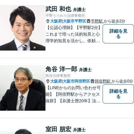
武田 和也
弁護士
平野うりわり法律事務所
大阪府
大阪市平野区
平野駅
から徒歩2分
|
【公認心理師】【平野駅2分】
詳細を見
これまで培った法的知見と心
る
理学的知見を活かし、依頼者
様の不安や悩みに寄り添いな
がら、問題解決に向けて尽力
いたします。 どんなお悩みで
も、まずはご相談ください。
角谷 洋一郎
弁護士
角谷法律事務所
大阪府
大阪市阿倍野区
阿倍野駅
から徒歩0分
|
【LINEからのお問い合わせ可
詳細を見
能】【阿倍野駅からアクセス
る
抜群】【弁護士歴20年】法テ
ラス・弁護士費用特約の利用
が可能です。丁寧なヒアリン
グ・他士業連携によるワンス
トップ対応が強み！交通事故
室田 朋宏
弁護士
／遺産分割／離婚／債務整理