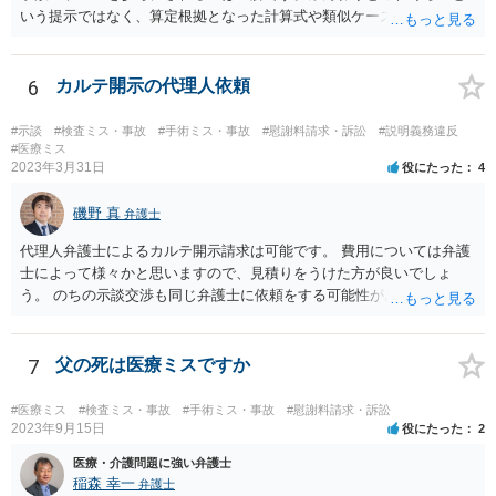
いう提示ではなく、算定根拠となった計算式や類似ケースでの裁判所
の判断、収入資料などを併せて提示するように心掛けてください。 反
面、針刺し事故については医療者側の故意や過失がないと思われるケ
ースが多く、早期解決のためにある程度の減額等があることはやむを
6
カルテ開示の代理人依頼
得ないかとも思います。 病院側の提示があまりにも低額であった場合
などには、弁護士へのご依頼も検討されるべきかと思います。 弁護士
#示談
#検査ミス・事故
#手術ミス・事故
#慰謝料請求・訴訟
#説明義務違反
への依頼が必要になる際に備えて、また現時点でのアドバイス等をも
#医療ミス
2023年3月31日
役にたった
4
らうために、一度法律事務所にご相談されておいても良いかも知れま
せん。
磯野 真
弁護士
代理人弁護士によるカルテ開示請求は可能です。 費用については弁護
士によって様々かと思いますので、見積りをうけた方が良いでしょ
う。 のちの示談交渉も同じ弁護士に依頼をする可能性がある場合に
は、それが必要になった場合の費用のことも含めて、予め相談してお
いたほうが良いと思われます。
7
父の死は医療ミスですか
#医療ミス
#検査ミス・事故
#手術ミス・事故
#慰謝料請求・訴訟
2023年9月15日
役にたった
2
医療・介護問題に強い弁護士
稲森 幸一
弁護士