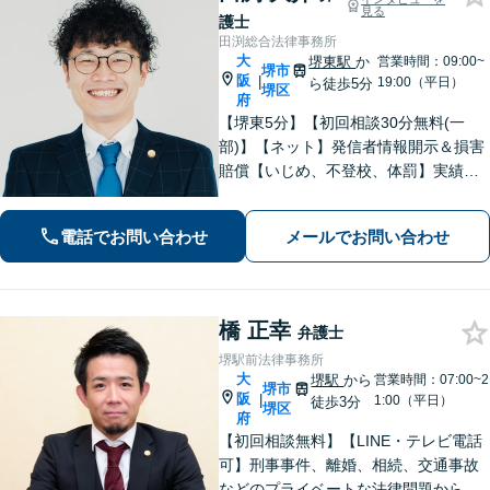
見る
護士
田渕総合法律事務所
大
堺東駅
か
営業時間：09:00~
堺市
阪
|
19:00（平日）
ら徒歩5分
堺区
府
【堺東5分】【初回相談30分無料(一
部)】【ネット】発信者情報開示＆損害
賠償【いじめ、不登校、体罰】実績豊
富【離婚問題】不倫・離婚に注力／有
利な条件での慰謝料・離婚【労働問
電話でお問い合わせ
メールでお問い合わせ
題】ハラスメント事案の実績／裁判を
見据えて加害者・会社と交渉【土日祝
対応】
橋 正幸
弁護士
堺駅前法律事務所
大
堺駅
から
営業時間：07:00~2
堺市
阪
|
1:00（平日）
徒歩3分
堺区
府
【初回相談無料】【LINE・テレビ電話
可】刑事事件、離婚、相続、交通事故
などのプライベートな法律問題から、