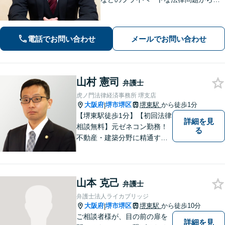
契約書レビューなどの企業法務や学校
法務、プロスポーツ選手の相談まで幅
広く対応。トラブル解決のための身近
電話でお問い合わせ
メールでお問い合わせ
な相談相手として、お気軽にご連絡く
ださい。
山村 憲司
弁護士
虎ノ門法律経済事務所 堺支店
大阪府
堺市堺区
堺東駅
から徒歩1分
|
【堺東駅徒歩1分】【初回法律
詳細を見
相談無料】元ゼネコン勤務！
る
不動産・建築分野に精通する
弁護士。その他、遺産相続・
労働問題・債権回収など多岐
にわたる事案に対応可能で
山本 克己
す！全国の支店ネットワーク
弁護士
を活かし、迅速な解決を目指
弁護士法人ライカブリッジ
します。【夜間土日祝可】
大阪府
堺市堺区
堺東駅
から徒歩10分
|
ご相談者様が、目の前の扉を
詳細を見