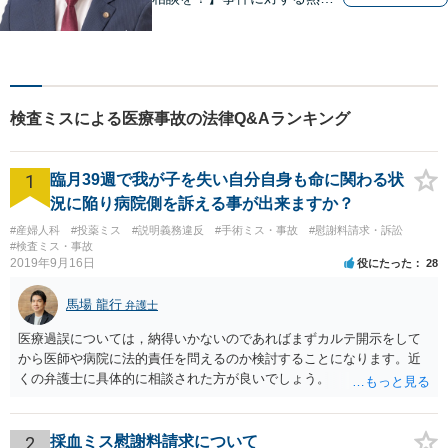
想いと粘り強さを武器に、皆
様に穏やかな生活を提供すべ
く尽力します。依頼者目線で
の弁護を大切にしておりま
す。【LINEやメールの問い合
検査ミスによる医療事故の法律Q&Aランキング
わせ可】
1
臨月39週で我が子を失い自分自身も命に関わる状
況に陥り病院側を訴える事が出来ますか？
#産婦人科
#投薬ミス
#説明義務違反
#手術ミス・事故
#慰謝料請求・訴訟
#検査ミス・事故
2019年9月16日
役にたった
28
馬場 龍行
弁護士
医療過誤については，納得いかないのであればまずカルテ開示をして
から医師や病院に法的責任を問えるのか検討することになります。近
くの弁護士に具体的に相談された方が良いでしょう。
2
採血ミス慰謝料請求について