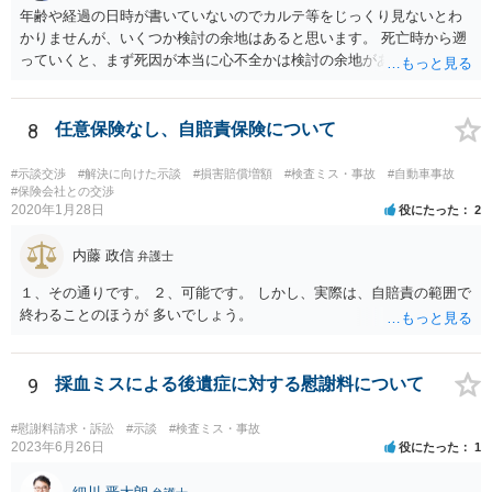
年齢や経過の日時が書いていないのでカルテ等をじっくり見ないとわ
かりませんが、いくつか検討の余地はあると思います。 死亡時から遡
っていくと、まず死因が本当に心不全かは検討の余地があります。腹
痛の原因はなんだったのか。次に心不全だったとして、その治療をど
こまでしたのか、またしたとして死亡を防げたのかどうかという因果
関係の問題もあります。 さらに遡ると、C病院の手術に問題はなかっ
8
任意保険なし、自賠責保険について
たのか、そもそも手術をする必要があったのかも気になります。その
前は問題なさそうですが、転院が多いのでそんなに転院が必要だった
#示談交渉
#解決に向けた示談
#損害賠償増額
#検査ミス・事故
#自動車事故
のかも一応は検討材料だと思います。 いずれにしてもお近くの弁護士
#保険会社との交渉
2020年1月28日
役にたった
2
にカルテ等を持って行って相談されたらいかがでしょうか。 頑張って
ください。
内藤 政信
弁護士
１、その通りです。 ２、可能です。 しかし、実際は、自賠責の範囲で
終わることのほうが 多いでしょう。
9
採血ミスによる後遺症に対する慰謝料について
#慰謝料請求・訴訟
#示談
#検査ミス・事故
2023年6月26日
役にたった
1