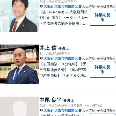
弁護士法人英明法律事務所
／その他
大阪府
大阪市阿倍野区
天王寺駅
から徒歩0分
|
【あべのハルカス(大阪府阿倍
詳細を見
野区)に所在】トータルサポー
る
トで依頼者の悩みを解決しま
す。
井上 信
弁護士
あべの総合法律事務所
大阪府
大阪市阿倍野区
天王寺駅
から徒歩5分
|
【初回相談３０分無料】【天
詳細を見
王寺駅徒歩５分】【地域密着
る
型の事務所】 さまざまな法律
問題について相談者・依頼者
の立場に立って、親身に助
言・活動します。 交通事故、
相続、インターネット上のト
中尾 良平
弁護士
ラブルに注力！！
弁護士法人池内総合法律事務所 あべの事務所
大阪府
大阪市阿倍野区
天王寺駅
から徒歩5分
|
【大阪メトロ天王寺駅から5