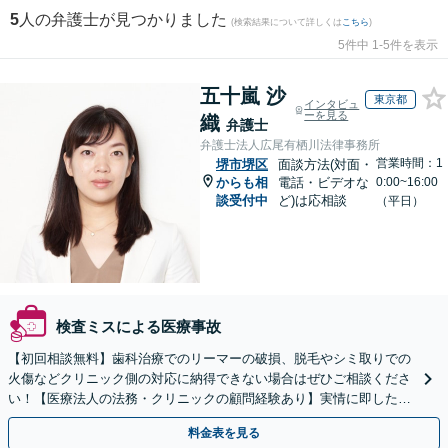
5
人の弁護士が見つかりました
(検索結果について詳しくは
こちら
)
5件中 1-5件を表示
五十嵐 沙
東京都
インタビュ
ーを見る
織
弁護士
弁護士法人広尾有栖川法律事務所
営業時間：1
堺市堺区
面談方法(対面・
からも相
電話・ビデオな
0:00~16:00
談受付中
ど)は応相談
（平日）
検査ミスによる医療事故
【初回相談無料】歯科治療でのリーマーの破損、脱毛やシミ取りでの
火傷などクリニック側の対応に納得できない場合はぜひご相談くださ
い！【医療法人の法務・クリニックの顧問経験あり】実情に即したア
ドバイスで、納得のできるトラブルの解決を目指します。
料金表を見る