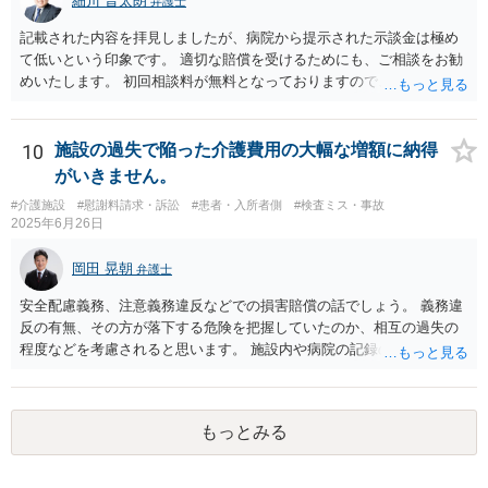
細川 晋太朗
弁護士
記載された内容を拝見しましたが、病院から提示された示談金は極め
て低いという印象です。 適切な賠償を受けるためにも、ご相談をお勧
めいたします。 初回相談料が無料となっておりますので、お問い合わ
せいただければと存じます。
10
施設の過失で陥った介護費用の大幅な増額に納得
がいきません。
#介護施設
#慰謝料請求・訴訟
#患者・入所者側
#検査ミス・事故
2025年6月26日
岡田 晃朝
弁護士
安全配慮義務、注意義務違反などでの損害賠償の話でしょう。 義務違
反の有無、その方が落下する危険を把握していたのか、相互の過失の
程度などを考慮されると思います。 施設内や病院の記録の取得が必要
なのはおっしゃる通りですが、書き換えのリスクがある場合は、相手
には会えて連絡せずに、証拠保全の手続きの検討も必要です（不意打
ちで、事務所内の証拠を押さえます。ただし費用が掛かりますし、あ
もっとみる
る程度証拠が事務所にあること、証拠の特定が出来なければなりませ
ん）。