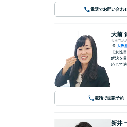
電話でお問い合わ
大前 
天王寺総
大阪
【女性目
解決を目
応じて適
電話で面談予約
新井 