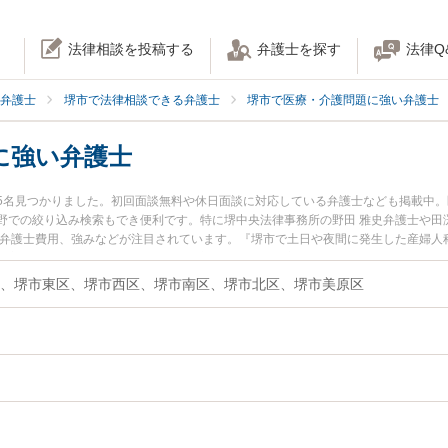
法律相談を投稿する
弁護士を探す
法律Q
弁護士
堺市で法律相談できる弁護士
堺市で医療・介護問題に強い弁護士
に強い弁護士
5名見つかりました。初回面談無料や休日面談に対応している弁護士なども掲載中
野での絞り込み検索もでき便利です。特に堺中央法律事務所の野田 雅史弁護士や田
や弁護士費用、強みなどが注目されています。『堺市で土日や夜間に発生した産婦人
豊富な近くの弁護士を検索したい』『初回相談無料で産婦人科の訴訟を法律相談で
、堺市東区、堺市西区、堺市南区、堺市北区、堺市美原区