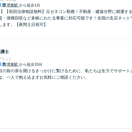
区
堺東駅
から徒歩1分
分】【初回法律相談無料】元ゼネコン勤務！不動産・建築分野に精通す
題・債権回収など多岐にわたる事案に対応可能です！全国の支店ネット
します。【夜間土日祝可】
弁護士
ブリッジ
区
堺東駅
から徒歩10分
目の前の扉を開けるきっかけに繋げるために、私たちは全力でサポート
は、一人で抱え込まずお気軽にご相談ください。