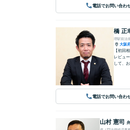
電話でお問い合わ
橋 正
堺駅前法
大阪
【初回相
レビュー
して、お
電話でお問い合わ
山村 憲司
虎ノ門法律経済事務