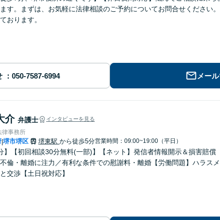
ます。まずは、お気軽に法律相談のご予約についてお問合せください。
ております。
せ
メール
大介
弁護士
インタビューを見る
法律事務所
府
堺市堺区
堺東駅
から徒歩5分
営業時間：09:00~19:00（平日）
|
分】【初回相談30分無料(一部)】【ネット】発信者情報開示＆損害賠
不倫・離婚に注力／有利な条件での慰謝料・離婚【労働問題】ハラスメ
と交渉【土日祝対応】