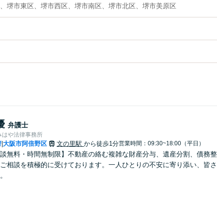
、堺市東区、堺市西区、堺市南区、堺市北区、堺市美原区
優
弁護士
みはや法律事務所
府
大阪市阿倍野区
文の里駅
から徒歩1分
営業時間：09:30~18:00（平日）
|
談無料・時間無制限】不動産の絡む複雑な財産分与、遺産分割、債務整
ご相談を積極的に受けております。一人ひとりの不安に寄り添い、皆さ
。