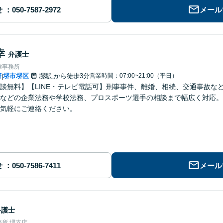
せ
メール
幸
弁護士
律事務所
府
堺市堺区
堺駅
から徒歩3分
営業時間：07:00~21:00（平日）
|
談無料】【LINE・テレビ電話可】刑事事件、離婚、相続、交通事故な
などの企業法務や学校法務、プロスポーツ選手の相談まで幅広く対応。
気軽にご連絡ください。
せ
メール
弁護士
所 堺支店