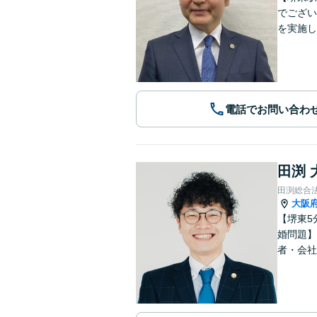
でござい
を実施し
電話でお問い合わ
田渕 
田渕総合
大阪
【堺東5
婚問題】
者・会社