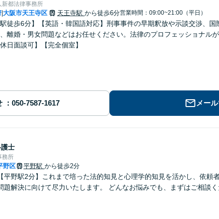
人新都法律事務所
府
大阪市天王寺区
天王寺駅
から徒歩6分
営業時間：09:00~21:00（平日）
|
駅徒歩6分】【英語・韓国語対応】刑事事件の早期釈放や示談交渉、国
、離婚・男女問題などはお任せください。法律のプロフェッショナルが
休日面談可】【完全個室】
せ
メール
弁護士
事務所
平野区
平野駅
から徒歩2分
【平野駅2分】これまで培った法的知見と心理学的知見を活かし、依頼
問題解決に向けて尽力いたします。 どんなお悩みでも、まずはご相談く