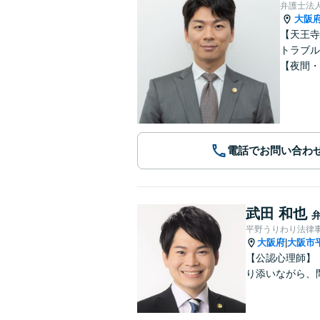
弁護士法
大阪
【天王寺
トラブル
【夜間・
電話でお問い合わ
武田 和也
平野うりわり法律
大阪府
大阪市
|
【公認心理師】
り添いながら、