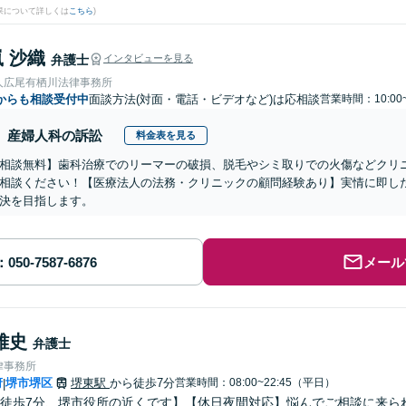
果について詳しくは
こちら
)
 沙織
弁護士
インタビューを見る
人広尾有栖川法律事務所
からも相談受付中
面談方法(対面・電話・ビデオなど)は応相談
営業時間：10:00
産婦人科の訴訟
料金表を見る
相談無料】歯科治療でのリーマーの破損、脱毛やシミ取りでの火傷などクリ
相談ください！【医療法人の法務・クリニックの顧問経験あり】実情に即し
決を目指します。
メール
雅史
弁護士
律事務所
府
堺市堺区
堺東駅
から徒歩7分
営業時間：08:00~22:45（平日）
|
徒歩7分、堺市役所の近くです】【休日夜間対応】悩んでご相談に来ら