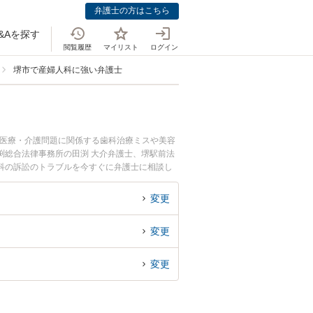
弁護士の方はこちら
&Aを探す
閲覧履歴
マイリスト
ログイン
堺市で産婦人科に強い弁護士
。医療・介護問題に関係する歯科治療ミスや美容
渕総合法律事務所の田渕 大介弁護士、堺駅前法
科の訴訟のトラブルを今すぐに弁護士に相談し
きる堺市内の弁護士に相談予約したい』などでお
変更
変更
変更