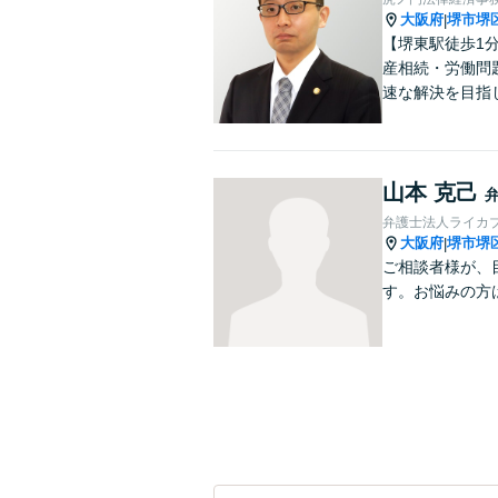
大阪府
堺市堺
|
【堺東駅徒歩1
産相続・労働問
速な解決を目指
山本 克己
弁護士法人ライカ
大阪府
堺市堺
|
ご相談者様が、
す。お悩みの方