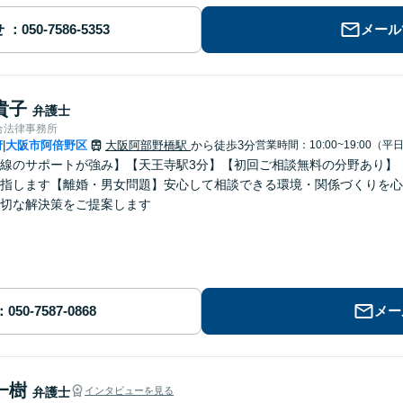
せ
メール
貴子
弁護士
合法律事務所
府
大阪市阿倍野区
大阪阿部野橋駅
から徒歩3分
営業時間：10:00~19:00（平
|
線のサポートが強み】【天王寺駅3分】【初回ご相談無料の分野あり】
指します【離婚・男女問題】安心して相談できる環境・関係づくりを心
切な解決策をご提案します
メー
一樹
弁護士
インタビューを見る