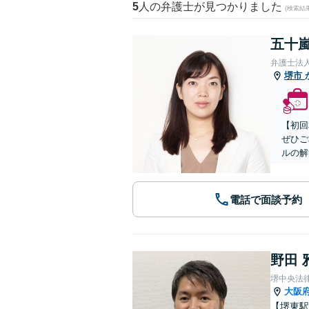
5
人の弁護士が見つかりました
(検索結
五十嵐
弁護士法
堺市
【初回
ぜひご
ルの解
電話で面談予約
野田 
堺中央法
大阪
【堺東駅