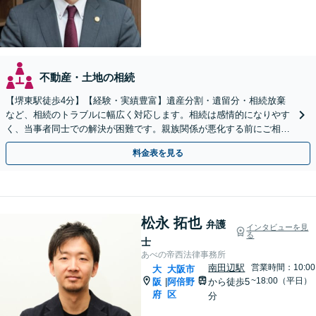
不動産・土地の相続
【堺東駅徒歩4分】【経験・実績豊富】遺産分割・遺留分・相続放棄
など、相続のトラブルに幅広く対応します。相続は感情的になりやす
く、当事者同士での解決が困難です。親族関係が悪化する前にご相談
ください。【夜間・休日対応可能】【完全個室完備】
料金表を見る
松永 拓也
弁護
インタビューを見
る
士
あべの帝西法律事務所
南田辺駅
営業時間：10:00
大
大阪市
~18:00（平日）
阪
阿倍野
から徒歩5
|
府
区
分