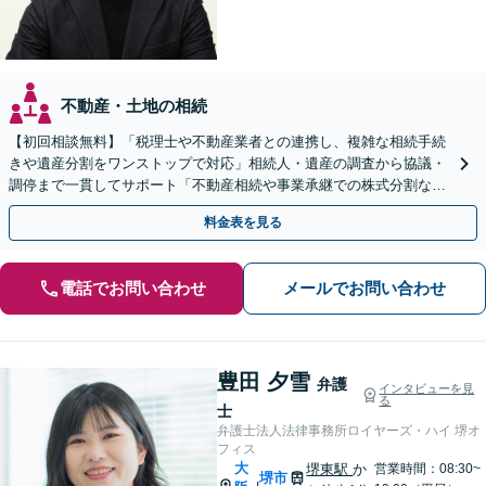
不動産・土地の相続
【初回相談無料】「税理士や不動産業者との連携し、複雑な相続手続
きや遺産分割をワンストップで対応」相続人・遺産の調査から協議・
調停まで一貫してサポート「不動産相続や事業承継での株式分割など
豊富な経験」【完全個室対応】【休日・夜間相談可】
料金表を見る
電話でお問い合わせ
メールでお問い合わせ
豊田 夕雪
弁護
インタビューを見
る
士
弁護士法人法律事務所ロイヤーズ・ハイ 堺オ
フィス
大
堺東駅
か
営業時間：08:30~
堺市