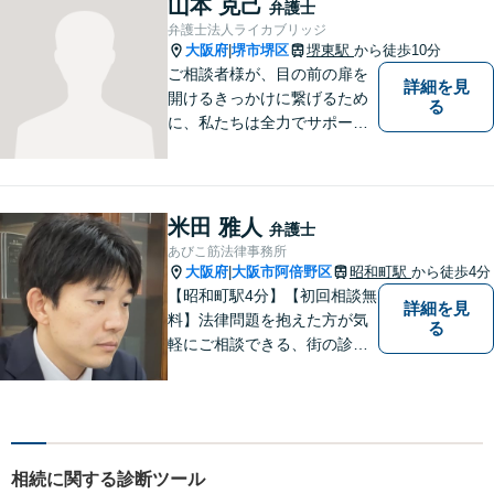
山本 克己
弁護士
を活かし、迅速な解決を目指
弁護士法人ライカブリッジ
します。【夜間土日祝可】
大阪府
堺市堺区
堺東駅
から徒歩10分
|
ご相談者様が、目の前の扉を
詳細を見
開けるきっかけに繋げるため
る
に、私たちは全力でサポート
させていただきます。お悩み
の方は、一人で抱え込まずお
気軽にご相談ください。
米田 雅人
弁護士
あびこ筋法律事務所
大阪府
大阪市阿倍野区
昭和町駅
から徒歩4分
|
【昭和町駅4分】【初回相談無
詳細を見
料】法律問題を抱えた方が気
る
軽にご相談できる、街の診療
所のような親しみやすい環境
づくりをしております。離婚/
相続/不動産/債務整理など幅広
い分野に対応しております。
お気軽にご相談ください。
相続に関する診断ツール
【夜間・休日対応可】