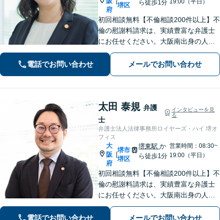
阪
|
19:00（平日）
ら徒歩1分
堺区
府
初回相談無料【不倫相談200件以上】不
倫の慰謝料請求は、実績豊富な弁護士
にお任せください。大阪南出身の人情
派弁護士が対応【交通事故も強い】交
通事故に遭われてお困りの方はお気軽
電話でお問い合わせ
メールでお問い合わせ
にお電話ください【当日／夜間／休日
の相談可】
太田 泰規
弁護
インタビューを見
る
士
弁護士法人法律事務所ロイヤーズ・ハイ 堺オ
フィス
大
堺東駅
か
営業時間：08:30~
堺市
阪
|
19:00（平日）
ら徒歩1分
堺区
府
初回相談無料【不倫相談200件以上】不
倫の慰謝料請求は、実績豊富な弁護士
にお任せください。大阪南出身の人情
派弁護士が対応【交通事故も強い】交
通事故に遭われてお困りの方はお気軽
電話でお問い合わせ
メールでお問い合わせ