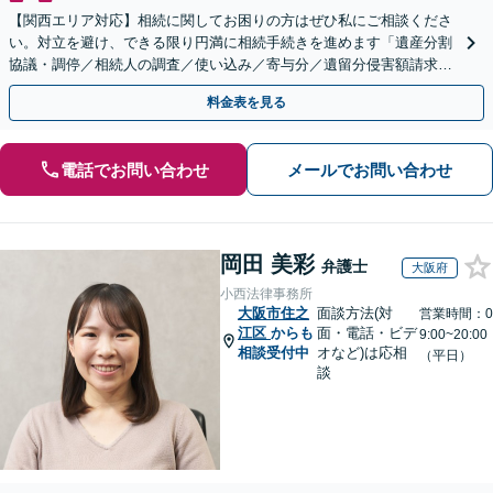
【関西エリア対応】相続に関してお困りの方はぜひ私にご相談くださ
い。対立を避け、できる限り円満に相続手続きを進めます「遺産分割
協議・調停／相続人の調査／使い込み／寄与分／遺留分侵害額請求／
相続放棄（借金の相続）／遺言書作成【休日・夜間相談可】
料金表を見る
電話でお問い合わせ
メールでお問い合わせ
岡田 美彩
弁護士
大阪府
小西法律事務所
大阪市住之
面談方法(対
営業時間：0
江区
からも
面・電話・ビデ
9:00~20:00
相談受付中
オなど)は応相
（平日）
談