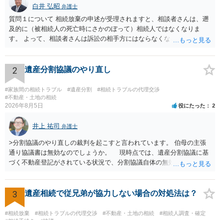
白井 弘昭
弁護士
質問１について 相続放棄の申述が受理されますと、相談者さんは、遡
及的に（被相続人の死亡時にさかのぼって）相続人ではなくなりま
す。 よって、相談者さんは訴訟の相手方にはならなくなるので（明け
渡し請求の対象ではなくなるので）請求棄却となります。 相続放棄受
理証明を家庭裁判所で取得し、コピーを答弁書に添えて裁判所に提出
してください。 質問２について 請求棄却を求める答弁書を提出すれ
2
遺産分割協議のやり直し
ば、第１回期日は出席する必要がありません。その日は差支え（用事
があり出席できない）との記載で十分です。 質問３について 弁護士で
#家族間の相続トラブル
#遺産分割
#相続トラブルの代理交渉
はないので、ｍｉｎｔｓでの提出の必要は無いと思います。郵送（期
#不動産・土地の相続
2026年8月5日
役にたった
2
限までに届けばよい）で十分です。 詳細は、書面記載の裁判所書記官
にお問い合わせください。 以上、ご参考まで。
井上 祐司
弁護士
>分割協議のやり直しの裁判を起こすと言われています。 伯母の主張
通り協議書は無効なのでしょうか。 現時点では、遺産分割協議に基
づく不動産登記がされている状況で、分割協議自体の無効を裁判所が
認めたわけではないので、分割協議の効力に影響はありません。 先
方の訴訟の主張及び立証次第ですが、 ・御祖母様の認知能力に関する
医師の意見書、筆跡鑑定 が提出されればその効力が否定される可能性
3
遺産相続で従兄弟が協力しない場合の対処法は？
はありますが、 ・伯母様自身が分割協議に加わっていること ・御祖母
様の意に反する遺産分割協議を行う実益が誰にあったかの立証が困難
#相続放棄
#相続トラブルの代理交渉
#不動産・土地の相続
#相続人調査・確定