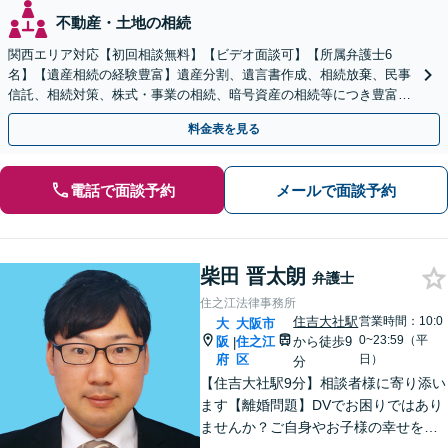
不動産・土地の相続
関西エリア対応【初回相談無料】【ビデオ面談可】【所属弁護士6
名】【遺産相続の経験豊富】遺産分割、遺言書作成、相続放棄、民事
信託、相続対策、株式・事業の相続、暗号資産の相続等につき豊富な
対応実績。【バリアフリー】【完全個室対応】
料金表を見る
電話で面談予約
メールで面談予約
柴田 晋太朗
弁護士
住之江法律事務所
住吉大社駅
営業時間：10:0
大
大阪市
0~23:59（平
阪
住之江
から徒歩9
|
府
区
日）
分
【住吉大社駅9分】相談者様に寄り添い
ます【離婚問題】DVでお困りではあり
ませんか？ご自身やお子様の幸せを考