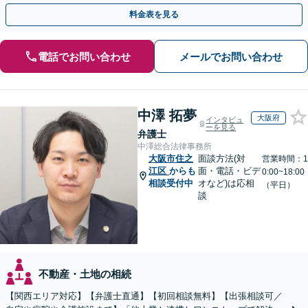
執行／事業承継など、お任せください」【休日相談あり】
料金表を見る
電話でお問い合わせ
メールでお問い合わせ
中澤 拓夢
大阪府
インタビュ
ーを見る
弁護士
中澤総合法律事務所
大阪市住之
面談方法(対
営業時間：1
江区
からも
面・電話・ビデ
0:00~18:00
相談受付中
オなど)は応相
（平日）
談
不動産・土地の相続
【関西エリア対応】【弁護士直通】【初回相談無料】【出張相談可／