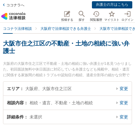
弁護士の方はこちら
ココナラへ
投稿する
探す
閲覧履歴
マイリスト
ログイン
ココナラ法律相談
大阪府で法律相談できる弁護士
大阪市で法律相談で
大阪市住之江区の不動産・土地の相続に強い弁
護士
大阪府の大阪市住之江区で不動産・土地の相続に強い弁護士が1名見つかりまし
た。初回面談無料や休日面談に対応している弁護士なども掲載中。相続・遺言
に関係する家族間の相続トラブルや認知症の相続、遺産分割等の細かな分野で
の絞り込み検索もでき便利です。特に住之江法律事務所の柴田 晋太朗弁護士の
プロフィール情報や弁護士費用、強みなどが注目されています。『大阪市住之
エリア
大阪府、大阪市住之江区
変更
江区で土日や夜間に発生した不動産・土地の相続のトラブルを今すぐに弁護士
に相談したい』『不動産・土地の相続のトラブル解決の実績豊富な近くの弁護
相談内容
相続・遺言、不動産・土地の相続
変更
士を検索したい』『初回相談無料で不動産・土地の相続を法律相談できる大阪
市住之江区内の弁護士に相談予約したい』などでお困りの相談者さんにおすす
めです。
詳細条件
未選択
変更