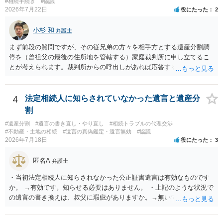
であること からすると、実際に遺産分割協議の効力が否定される可能
#相続手続き
#協議
2026年7月22日
役にたった
2
性はそれほど高くない（立証のハードルは非常に高い）ということが
言えると思います。
小杉 和
弁護士
まず前段の質問ですが、その従兄弟の方々を相手方とする遺産分割調
停を（曾祖父の最後の住所地を管轄する）家庭裁判所に申し立てるこ
とが考えられます。裁判所からの呼出しがあれば応答する可能性がま
だあるのではないでしょうか。 後段の質問については、相続放棄は可
能と思われます。時間が思った以上にないので必要書類をてきぱきと
揃える必要があります。その点是非御注意ください。
4
法定相続人に知らされていなかった遺言と遺産分
割
#遺産分割
#遺言の書き直し・やり直し
#相続トラブルの代理交渉
#不動産・土地の相続
#遺言の真偽鑑定・遺言無効
#協議
2026年7月18日
役にたった
3
匿名A
弁護士
・当初法定相続人に知らされなかった公正証書遺言は有効なものです
か。 →有効です。知らせる必要はありません。 ・上記のような状況で
の遺言の書き換えは、叔父に瑕疵がありますか。→無いです。 ・分割
する場合の比率は、現状で、客観的に見てどの程度が妥当と考えられ
ますか。 →本人が自由に決められますので、どこが妥当とは言えない