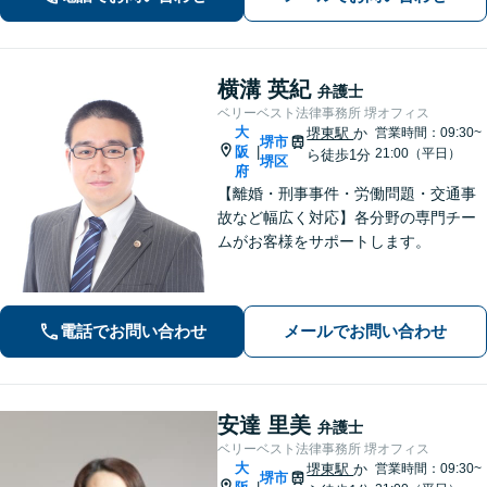
にお電話ください【当日／夜間／休日
の相談可】
横溝 英紀
弁護士
ベリーベスト法律事務所 堺オフィス
大
堺東駅
か
営業時間：09:30~
堺市
阪
|
21:00（平日）
ら徒歩1分
堺区
府
【離婚・刑事事件・労働問題・交通事
故など幅広く対応】各分野の専門チー
ムがお客様をサポートします。
電話でお問い合わせ
メールでお問い合わせ
安達 里美
弁護士
ベリーベスト法律事務所 堺オフィス
大
堺東駅
か
営業時間：09:30~
堺市