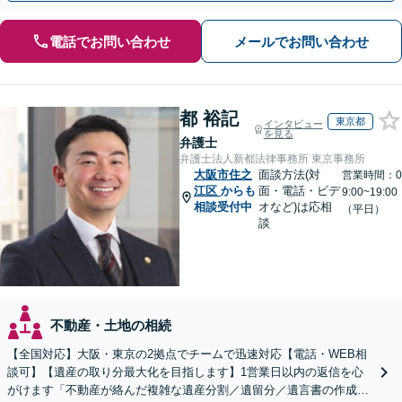
電話でお問い合わせ
メールでお問い合わせ
都 裕記
東京都
インタビュー
を見る
弁護士
弁護士法人新都法律事務所 東京事務所
大阪市住之
面談方法(対
営業時間：0
江区
からも
面・電話・ビデ
9:00~19:00
相談受付中
オなど)は応相
（平日）
談
不動産・土地の相続
【全国対応】大阪・東京の2拠点でチームで迅速対応【電話・WEB相
談可】【遺産の取り分最大化を目指します】1営業日以内の返信を心
がけます「不動産が絡んだ複雑な遺産分割／遺留分／遺言書の作成・