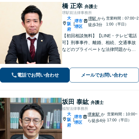
橋 正幸
弁護士
堺駅前法律事務所
大
堺駅
から
営業時間：07:00~2
堺市
阪
|
1:00（平日）
徒歩3分
堺区
府
【初回相談無料】【LINE・テレビ電話
可】刑事事件、離婚、相続、交通事故
などのプライベートな法律問題から、
契約書レビューなどの企業法務や学校
法務、プロスポーツ選手の相談まで幅
広く対応。トラブル解決のための身近
電話でお問い合わせ
メールでお問い合わせ
な相談相手として、お気軽にご連絡く
ださい。
坂田 泰紘
弁護士
福智法律事務所
大
堺東駅
か
営業時間：10:00~
堺市
阪
|
17:00（平日）
ら徒歩4分
堺区
府