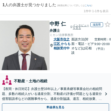
1
人の弁護士が見つかりました
(検索結果について詳しくは
こちら
)
1件中 1-1件を表示
中野 仁
滋賀県
インタビュー
を見る
弁護士
ミカン法律事務所
大阪市住之
面談方法(対
営業時間：0
江区
からも
面・電話・ビデ
9:00~20:00
相談受付中
オなど)は応相
（平日）
談
不動産・土地の相続
【夜間・休日対応】弁護士歴16年以上／事業承継等事業会社の相続問
題、多数の相続人がいる遺産分割、不動産の評価が問題となる遺留分
侵害額請求などの困難事件から、遺産分割協議、遺言、相続放棄、使
途不明金の調査まで、全般の経験豊富【JR草津駅2分】
料金表を見る