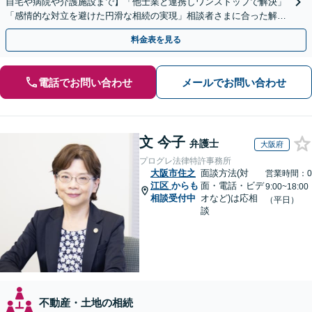
自宅や病院や介護施設まで】「他士業と連携しワンストップで解決」
「感情的な対立を避けた円滑な相続の実現」相談者さまに合った解決
のプランをご提案
料金表を見る
電話でお問い合わせ
メールでお問い合わせ
文 今子
弁護士
大阪府
プログレ法律特許事務所
大阪市住之
面談方法(対
営業時間：0
江区
からも
面・電話・ビデ
9:00~18:00
相談受付中
オなど)は応相
（平日）
談
不動産・土地の相続