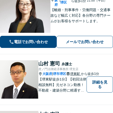
阪
|
21:00（平日）
ら徒歩1分
堺区
府
【離婚・刑事事件・労働問題・交通事
故など幅広く対応】各分野の専門チー
ムがお客様をサポートします。
電話でお問い合わせ
メールでお問い合わせ
山村 憲司
弁護士
虎ノ門法律経済事務所 堺支店
大阪府
堺市堺区
堺東駅
から徒歩1分
|
【堺東駅徒歩1分】【初回法律
詳細を見
相談無料】元ゼネコン勤務！
る
不動産・建築分野に精通する
弁護士。その他、遺産相続・
労働問題・債権回収など多岐
にわたる事案に対応可能で
す！全国の支店ネットワーク