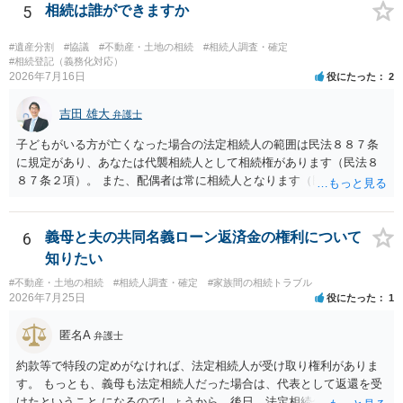
です。客観的な基準もありません。 ・できれば穏やかに、分割を拒否
5
相続は誰ができますか
することはできますか。 →分割を拒否するということは、遺産はいら
ないということでしょうか。遺言で、受取を指定されててもいらない
#遺産分割
#協議
#不動産・土地の相続
#相続人調査・確定
と拒否することはできます。理由を説明する必要はありません。
#相続登記（義務化対応）
2026年7月16日
役にたった
2
吉田 雄大
弁護士
子どもがいる方が亡くなった場合の法定相続人の範囲は民法８８７条
に規定があり、あなたは代襲相続人として相続権があります（民法８
８７条２項）。 また、配偶者は常に相続人となります（民法８９０
条）。 「祖父の子供３人」の方の配偶者がご健在であれば、その方に
も相続権があります。つまり、孫５人に加えて「おじ又はおば」にも
相続権がある可能性があります。
6
義母と夫の共同名義ローン返済金の権利について
知りたい
#不動産・土地の相続
#相続人調査・確定
#家族間の相続トラブル
2026年7月25日
役にたった
1
匿名A
弁護士
約款等で特段の定めがなければ、法定相続人が受け取り権利がありま
す。 もっとも、義母も法定相続人だった場合は、代表として返還を受
けたということ になるのでしょうから、後日、法定相続分に基づいて