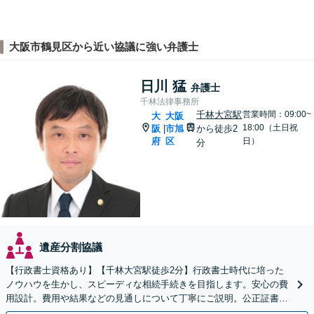
大阪市鶴見区から近い協議に強い弁護士
日川 猛
弁護士
千林法律事務所
千林大宮駅
営業時間：09:00~
大
大阪
18:00（土日祝
阪
市旭
から徒歩2
|
府
区
日）
分
遺産分割協議
【行政書士資格あり】【千林大宮駅徒歩2分】行政書士時代に培った
ノウハウを生かし、スピーディな相続手続きを目指します。安心の費
用設計。費用や結果などの見通しについて丁寧にご説明。公正証書遺
言や遺言執行人にも対応。【初回相談無料】【当日相談可】