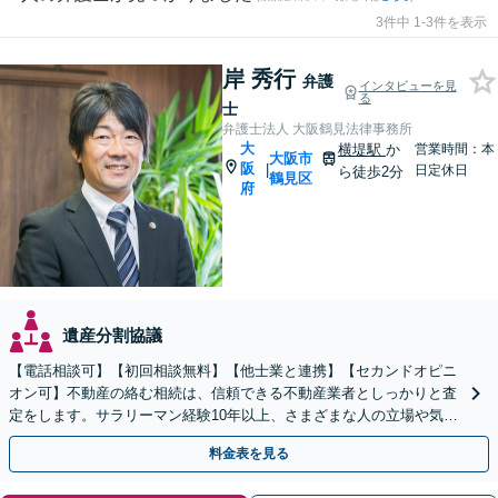
3件中 1-3件を表示
岸 秀行
弁護
インタビューを見
る
士
弁護士法人 大阪鶴見法律事務所
大
横堤駅
か
営業時間：本
大阪市
阪
|
日定休日
ら徒歩2分
鶴見区
府
遺産分割協議
【電話相談可】【初回相談無料】【他士業と連携】【セカンドオピニ
オン可】不動産の絡む相続は、信頼できる不動産業者としっかりと査
定をします。サラリーマン経験10年以上、さまざまな人の立場や気持
ちが分かります。遺産分割や相続放棄もお任せください。
料金表を見る