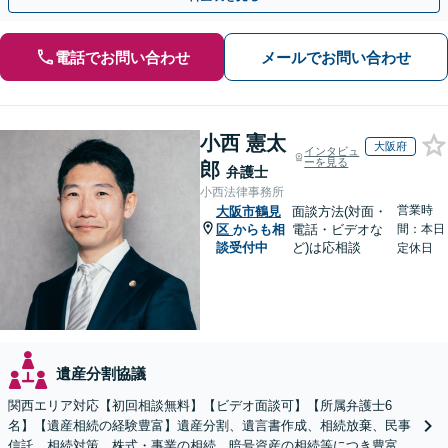
電話でお問い合わせ
メールでお問い合わせ
小西 憲太
大阪府
インタビュ
ーを見る
郎
弁護士
小西法律事務所
営業時
大阪市鶴見
面談方法(対面・
区
からも相
電話・ビデオな
間：本日
談受付中
ど)は応相談
定休日
遺産分割協議
関西エリア対応【初回相談無料】【ビデオ面談可】【所属弁護士6
名】【遺産相続の経験豊富】遺産分割、遺言書作成、相続放棄、民事
信託、相続対策、株式・事業の相続、暗号資産の相続等につき豊富な