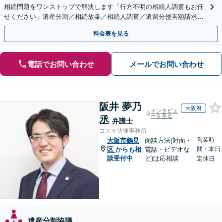
相続問題をワンストップで解決します「行方不明の相続人調査もお任
せください」遺産分割／相続放棄／相続人調査／遺留分侵害額請求／
登記など【休日・夜間面談可】【分割払い対応】
料金表を見る
電話でお問い合わせ
メールでお問い合わせ
阪井 夢乃
大阪府
インタビュ
ーを見る
丞
弁護士
コスモ法律事務所
営業時
大阪市鶴見
面談方法(対面・
区
からも相
電話・ビデオな
間：本日
談受付中
ど)は応相談
定休日
遺産分割協議