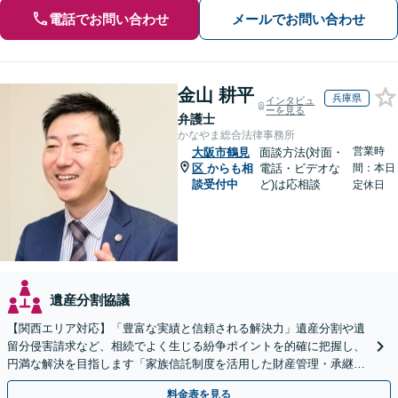
電話でお問い合わせ
メールでお問い合わせ
金山 耕平
兵庫県
インタビュ
ーを見る
弁護士
かなやま総合法律事務所
営業時
大阪市鶴見
面談方法(対面・
区
からも相
電話・ビデオな
間：本日
談受付中
ど)は応相談
定休日
遺産分割協議
【関西エリア対応】「豊富な実績と信頼される解決力」遺産分割や遺
留分侵害請求など、相続でよく生じる紛争ポイントを的確に把握し、
円満な解決を目指します「家族信託制度を活用した財産管理・承継プ
ランのご提案」「次世代へ想いを託す円滑な事業承継」
料金表を見る