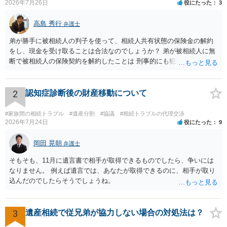
2026年7月26日
役にたった
3
高島 秀行
弁護士
弟が勝手に被相続人の判子を使って、相続人共有状態の保険金の解約
をし、現金を受け取ることは合法なのでしょうか？ 弟が被相続人に無
断で被相続人の保険契約を解約したことは 刑事的にも犯罪となる可能
性があり、民事的には無効だと思います。 保険会社で解約の際に提出
された書類のコピーを取得して、弁護士に面談で詳しい事情を話して
相談 されたら良いと思います。
2
認知症診断後の財産移動について
#家族間の相続トラブル
#遺産分割
#協議
#相続トラブルの代理交渉
2026年7月24日
役にたった
9
岡田 晃朝
弁護士
そもそも、11月に遺言書で相手が取得できるものでしたら、争いには
なりません。 例えば遺言では、あなたが取得できるのに、相手が取り
込んだのでしたらそうでしょうね。
3
遺産相続で従兄弟が協力しない場合の対処法は？