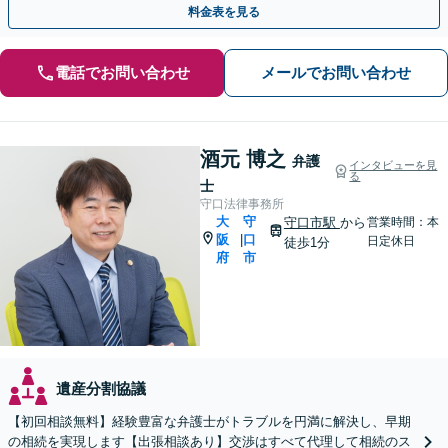
料金表を見る
電話でお問い合わせ
メールでお問い合わせ
酒元 博之
弁護
インタビューを見
る
士
守口法律事務所
大
守
守口市駅
から
営業時間：本
阪
口
|
日定休日
徒歩1分
府
市
遺産分割協議
【初回相談無料】経験豊富な弁護士がトラブルを円満に解決し、早期
の相続を実現します【出張相談あり】交渉はすべて代理して相続のス