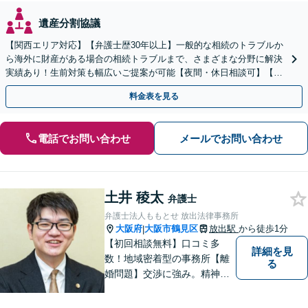
遺産分割協議
【関西エリア対応】【弁護士歴30年以上】一般的な相続のトラブルか
ら海外に財産がある場合の相続トラブルまで、さまざまな分野に解決
実績あり！生前対策も幅広いご提案が可能【夜間・休日相談可】【完
全個室】
料金表を見る
電話でお問い合わせ
メールでお問い合わせ
土井 稜太
弁護士
弁護士法人ももとせ 放出法律事務所
大阪府
大阪市鶴見区
放出駅
から徒歩1分
|
【初回相談無料】口コミ多
詳細を見
数！地域密着型の事務所【離
る
婚問題】交渉に強み。精神的
な負担が少しでも軽くなるよ
う、寄り添いの姿勢で事件解