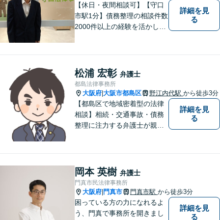
【休日・夜間相談可】【守口
詳細を見
市駅1分】債務整理の相談件数
る
2000件以上の経験を活かし、
依頼者様の法律問題を徹底的
にバックアップいたします。
どなたでも相談しやすく、依
頼者様が不安を抱かないよう
松浦 宏彰
弁護士
に、わかりやすく的確なアド
都島法律事務所
バイスを心がけております。
大阪府
大阪市都島区
野江内代駅
から徒歩3分
|
【都島区で地域密着型の法律
詳細を見
相談】相続・交通事故・債務
る
整理に注力する弁護士が親身
に対応。費用や手続きを明確
に説明し、あなたの不安を解
消します。大阪市都島区の皆
様、まずはお気軽にご連絡く
岡本 英樹
弁護士
ださい。初回面談予約受付中
門真市民法律事務所
大阪府
門真市
門真市駅
から徒歩3分
|
困っている方の力になれるよ
詳細を見
う、門真で事務所を開きまし
る