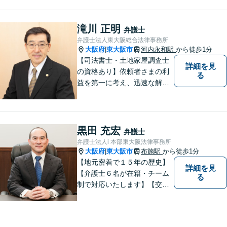
でも安心して相談できるよう
に、丁寧な聞き取りとわかり
やすい説明を心がけておりま
滝川 正明
弁護士
す。お気軽にご相談くださ
弁護士法人東大阪総合法律事務所
い。
大阪府
東大阪市
河内永和駅
から徒歩1分
|
【司法書士・土地家屋調査士
詳細を見
の資格あり】依頼者さまの利
る
益を第一に考え、迅速な解決
を目指します。不貞慰謝料請
求や財産分与など幅広く対応
「明け渡し請求はお任せ／ス
ムーズな明け渡し請求で依頼
黒田 充宏
弁護士
者さまの被害を最小限に抑え
弁護士法人i 本部東大阪法律事務所
る」
大阪府
東大阪市
布施駅
から徒歩1分
|
【地元密着で１５年の歴史】
詳細を見
【弁護士６名が在籍・チーム
る
制で対応いたします】【交通
事故、借金、相続、離婚、企
業法務・法人破産初回相談無
料】【布施駅すぐイオン布施