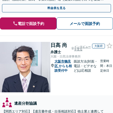
対応実績。【バリアフリー】【完全個室対応】
料金表を見る
電話で面談予約
メールで面談予約
日髙 尚
大阪府
インタビュー
を見る
弁護士
大園・日髙法律事務所
営業時
大阪市鶴見
面談方法(対面・
区
からも相
電話・ビデオな
間：本日
談受付中
ど)は応相談
定休日
遺産分割協議
【関西エリア対応】【遺言書作成・出張相談対応】他士業と連携して