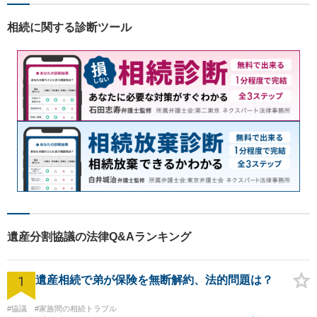
駅前店５階】 お悩みは【弁護
士法人ｉ 東大阪法律事務
相続に関する診断ツール
所 】におまかせください！
遺産分割協議の法律Q&Aランキング
1
遺産相続で弟が保険を無断解約、法的問題は？
#協議
#家族間の相続トラブル