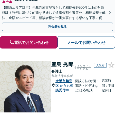
【関西エリア対応】元裁判所書記官として相続分野500件以上の対応
経験！判例に基づく的確な見通しで遺産分割や遺留分、相続放棄を解
決。金額やスピード等、相談者様が一番大事にする想いを丁寧に伺い
最善の解決策を提案【WEB面談可】
料金表を見る
電話でお問い合わせ
メールでお問い合わせ
豊島 秀郎
大阪府
インタビュ
ーを見る
弁護士
豊島法律事務所
営業時
大阪市鶴見
面談方法(対面・
区
からも相
電話・ビデオな
間：本日
談受付中
ど)は応相談
定休日