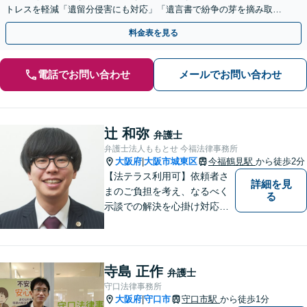
トレスを軽減「遺留分侵害にも対応」「遺言書で紛争の芽を摘み取
る」【完全個室制】【バリアフリー対応】【守口市駅1分】
料金表を見る
電話でお問い合わせ
メールでお問い合わせ
辻 和弥
弁護士
弁護士法人ももとせ 今福法律事務所
大阪府
大阪市城東区
今福鶴見駅
から徒歩2分
|
【法テラス利用可】依頼者さ
詳細を見
まのご負担を考え、なるべく
る
示談での解決を心掛け対応い
たします。コミュニケーショ
ン力と精神的なタフさが強
み。依頼者さまにとって身近
で頼れる弁護士を目指しま
寺島 正作
弁護士
す。【休日相談可】【今福鶴
守口法律事務所
見駅2分】
大阪府
守口市
守口市駅
から徒歩1分
|