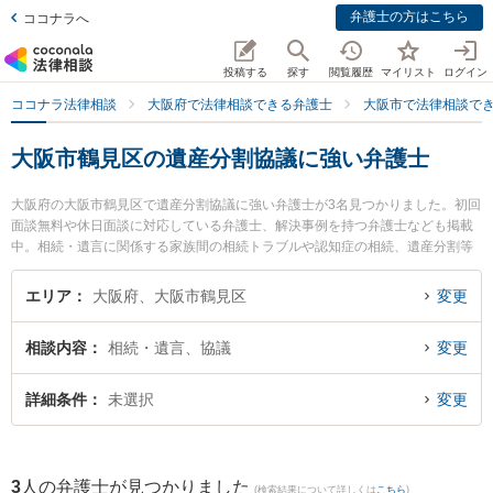
弁護士の方はこちら
ココナラへ
投稿する
探す
閲覧履歴
マイリスト
ログイン
ココナラ法律相談
大阪府で法律相談できる弁護士
大阪市で法律相談で
大阪市鶴見区の遺産分割協議に強い弁護士
大阪府の大阪市鶴見区で遺産分割協議に強い弁護士が3名見つかりました。初回
面談無料や休日面談に対応している弁護士、解決事例を持つ弁護士なども掲載
中。相続・遺言に関係する家族間の相続トラブルや認知症の相続、遺産分割等
の細かな分野での絞り込み検索もでき便利です。特に弁護士法人 大阪鶴見法律
事務所の岸 秀行弁護士や弁護士法人ももとせ 放出法律事務所の土井 稜太弁護
エリア
大阪府、大阪市鶴見区
変更
士、弁護士法人 大阪鶴見法律事務所の権 基峰弁護士のプロフィール情報や弁護
士費用、強みなどが注目されています。『大阪市鶴見区で土日や夜間に発生し
相談内容
相続・遺言、協議
変更
た遺産分割協議のトラブルを今すぐに弁護士に相談したい』『遺産分割協議の
トラブル解決の実績豊富な近くの弁護士を検索したい』『初回相談無料で遺産
分割協議を法律相談できる大阪市鶴見区内の弁護士に相談予約したい』などで
詳細条件
未選択
変更
お困りの相談者さんにおすすめです。
3
人の弁護士が見つかりました
(検索結果について詳しくは
こちら
)