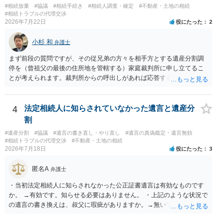
#相続放棄
#協議
#相続手続き
#相続人調査・確定
#不動産・土地の相続
#相続トラブルの代理交渉
2026年7月22日
役にたった
2
小杉 和
弁護士
まず前段の質問ですが、その従兄弟の方々を相手方とする遺産分割調
停を（曾祖父の最後の住所地を管轄する）家庭裁判所に申し立てるこ
とが考えられます。裁判所からの呼出しがあれば応答する可能性がま
だあるのではないでしょうか。 後段の質問については、相続放棄は可
能と思われます。時間が思った以上にないので必要書類をてきぱきと
揃える必要があります。その点是非御注意ください。
4
法定相続人に知らされていなかった遺言と遺産分
割
#遺産分割
#協議
#遺言の書き直し・やり直し
#遺言の真偽鑑定・遺言無効
#相続トラブルの代理交渉
#不動産・土地の相続
2026年7月18日
役にたった
3
匿名A
弁護士
・当初法定相続人に知らされなかった公正証書遺言は有効なものです
か。 →有効です。知らせる必要はありません。 ・上記のような状況で
の遺言の書き換えは、叔父に瑕疵がありますか。→無いです。 ・分割
する場合の比率は、現状で、客観的に見てどの程度が妥当と考えられ