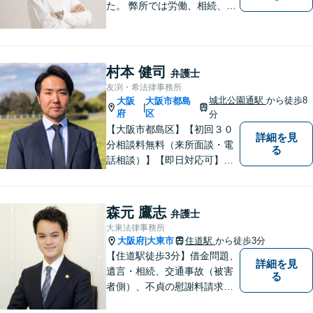
た。 弊所では労働、相続、離
婚、交通事故、不動産、破
産、中小企業法務その他様々
な法律相談を承っておりま
す。
村本 健司
弁護士
友渕・希法律事務所
城北公園通駅
から徒歩8
大阪
大阪市都島
|
府
区
分
【大阪市都島区】【初回３０
詳細を見
分相談料無料（来所面談・電
る
話相談）】【即日対応可】
【都島駅・城北公園通駅】
【高倉町三丁目バス停徒歩１
分】【当日・夜間・休日相談
森元 鷹志
弁護士
可】刑事事件/相続問題/離婚問
大東法律事務所
題など経験と知識をもとに、
大阪府
大東市
住道駅
から徒歩3分
|
依頼者様の不安を解消し、問
【住道駅徒歩3分】借金問題、
詳細を見
題解決へ導きます
遺言・相続、交通事故（被害
る
者側）、不貞の慰謝料請求は
初回相談が無料。初めての方