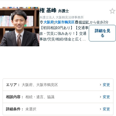
決に臨みます【相続・遺言】
権 基峰
迅速かつ丁寧な対応を心が
弁護士
け、満足度の高い解決を目指
弁護士法人 大阪鶴見法律事務所
します【放出駅1分】
大阪府
大阪市鶴見区
横堤駅
から徒歩2分
|
【初回相談0円あり】【交通事
詳細を見
故・労災に強みあり！】交通
る
事故/労災/相続/借金と広く法
律問題に対応。【横堤駅2分】
法律トラブルに巻き込まれた/
巻き込まれそうな方はお早め
にご相談ください。【労災事
故：9年前の事故でも数千万円
の賠償を獲得】
エリア
大阪府、大阪市鶴見区
変更
相談内容
相続・遺言、協議
変更
詳細条件
未選択
変更