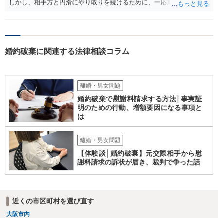
しかし、相手方と円滑にやり取りを続けるために、一応期限を守って
連絡を取ることもあり得ます。 弁護士に相談してから連絡をしたい
が、期限を守らないのもご不安という場合には、「弁護士に相談して
から連絡するので少々お待ちください」という旨の連絡を入れておく
こともあります。 ２について 求償権の請求と婚約破棄の慰謝料請求
婚約破棄に関連する法律相談コラム
は、法的には別の議論ではありますが、事実上の繋がりがないわけで
はありません。 例えば、既婚者であるにもかかわらず、結婚するとい
うことを匂わせて不貞関係になったというような場合には、求償権の
負担割合が高くなり、婚約破棄の慰謝料も払う必要が生じるという可
離婚・男女問題
能性もないわけではありません。 ただし、法律上重婚は認められてい
婚約破棄で慰謝料請求する方法│事実証
ないので、既婚者同士の婚約が成立するかといわれると、成立しない
明のための行動、増額要因になる事項と
と判断される可能性の方が高いと思われます。 ３について 和解をする
は
際には、清算条項という定めを設けることがほとんどです。 清算条項
を定めることによって、「これをもってお互いに今後一切請求しな
い」ことを双方が誓約することになります。 上記はあくまでも一般論
離婚・男女問題
としての回答となります。 詳細なご事情をお伺いすればより適切な回
【体験談│婚約破棄】元交際相手から慰
答ができるかと存じます。 弁護士に相談すべき事案かと存じますの
謝料請求の訴状が届き、裁判で争った話
で、お早めにご相談されることをお勧めいたします。
近くの市区町村を選び直す
大阪市内