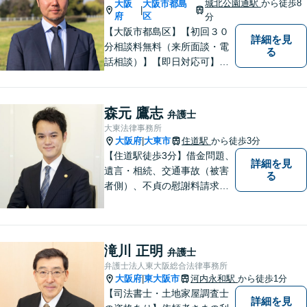
城北公園通駅
から徒歩8
大阪
大阪市都島
|
府
区
分
【大阪市都島区】【初回３０
詳細を見
分相談料無料（来所面談・電
る
話相談）】【即日対応可】
【都島駅・城北公園通駅】
【高倉町三丁目バス停徒歩１
分】【当日・夜間・休日相談
森元 鷹志
弁護士
可】刑事事件/相続問題/離婚問
大東法律事務所
題など経験と知識をもとに、
大阪府
大東市
住道駅
から徒歩3分
|
依頼者様の不安を解消し、問
【住道駅徒歩3分】借金問題、
詳細を見
題解決へ導きます
遺言・相続、交通事故（被害
る
者側）、不貞の慰謝料請求は
初回相談が無料。初めての方
でも安心して相談できるよう
に、丁寧な聞き取りとわかり
やすい説明を心がけておりま
滝川 正明
弁護士
す。お気軽にご相談くださ
弁護士法人東大阪総合法律事務所
い。
大阪府
東大阪市
河内永和駅
から徒歩1分
|
【司法書士・土地家屋調査士
詳細を見