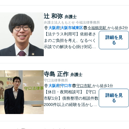
辻 和弥
弁護士
弁護士法人ももとせ 今福法律事務所
大阪府
大阪市城東区
今福鶴見駅
から徒歩2分
|
【法テラス利用可】依頼者さ
詳細を見
まのご負担を考え、なるべく
る
示談での解決を心掛け対応い
たします。コミュニケーショ
ン力と精神的なタフさが強
み。依頼者さまにとって身近
で頼れる弁護士を目指しま
寺島 正作
弁護士
す。【休日相談可】【今福鶴
守口法律事務所
見駅2分】
大阪府
守口市
守口市駅
から徒歩1分
|
【休日・夜間相談可】【守口
詳細を見
市駅1分】債務整理の相談件数
る
2000件以上の経験を活かし、
依頼者様の法律問題を徹底的
にバックアップいたします。
どなたでも相談しやすく、依