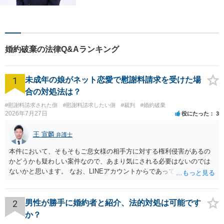
業法務・法人破産初回相談無
料】【布施駅すぐイオン布施
駅前店５階】お悩みは【弁護
士法人ｉ 東大阪法律事務所】
婚約破棄の法律Q&Aランキング
におまかせください！
1
未成年の娘がネット恋愛で慰謝料請求を受けた場
合の対処法は？
#慰謝料請求された側
#慰謝料請求したい側
#裁判
#婚約破棄
2026年7月27日
役にたった
3
王 宣麟
弁護士
本件において、そもそもご息女様の相手方に対する権利侵害があるの
かどうかも疑わしい案件なので、あまり気にされる必要はないのでは
ないかと思います。 なお、LINEアカウントからであっても、そこに紐
づけられた電話番号の開示→携帯電話会社から氏名・住所が開示され
るパターンはありえるものの、本件のような精神的損害が発生したと
明確にいえないような案件において開示がなされる可能性も低いので
2
男性が勝手に婚約者と紹介、法的対処は可能です
はないかと推察します。
か？