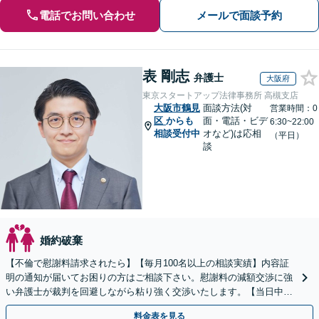
電話でお問い合わせ
メールで面談予約
表 剛志
弁護士
大阪府
東京スタートアップ法律事務所 高槻支店
大阪市鶴見
面談方法(対
営業時間：0
区
からも
面・電話・ビデ
6:30~22:00
相談受付中
オなど)は応相
（平日）
談
婚約破棄
【不倫で慰謝料請求されたら】【毎月100名以上の相談実績】内容証
明の通知が届いてお困りの方はご相談下さい。慰謝料の減額交渉に強
い弁護士が裁判を回避しながら粘り強く交渉いたします。【当日中の
相談可(予約制)】【全国対応】
料金表を見る