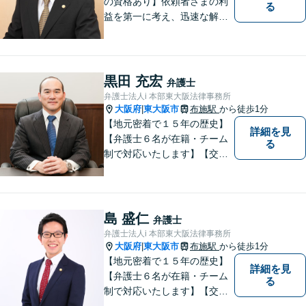
の資格あり】依頼者さまの利
る
益を第一に考え、迅速な解決
を目指します。不貞慰謝料請
求や財産分与など幅広く対応
「明け渡し請求はお任せ／ス
ムーズな明け渡し請求で依頼
黒田 充宏
弁護士
者さまの被害を最小限に抑え
弁護士法人i 本部東大阪法律事務所
る」
大阪府
東大阪市
布施駅
から徒歩1分
|
【地元密着で１５年の歴史】
詳細を見
【弁護士６名が在籍・チーム
る
制で対応いたします】【交通
事故、借金、相続、離婚、企
業法務・法人破産初回相談無
料】【布施駅すぐイオン布施
駅前店５階】 お悩みは【弁護
島 盛仁
弁護士
士法人ｉ 東大阪法律事務
弁護士法人i 本部東大阪法律事務所
所 】におまかせください！
大阪府
東大阪市
布施駅
から徒歩1分
|
【地元密着で１５年の歴史】
詳細を見
【弁護士６名が在籍・チーム
る
制で対応いたします】【交通
事故、借金、相続、離婚、企