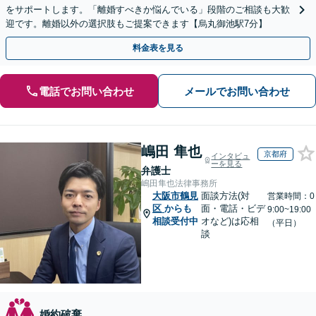
をサポートします。「離婚すべきか悩んでいる」段階のご相談も大歓
迎です。離婚以外の選択肢もご提案できます【烏丸御池駅7分】
料金表を見る
電話でお問い合わせ
メールでお問い合わせ
嶋田 隼也
京都府
インタビュ
ーを見る
弁護士
嶋田隼也法律事務所
大阪市鶴見
面談方法(対
営業時間：0
区
からも
面・電話・ビデ
9:00~19:00
相談受付中
オなど)は応相
（平日）
談
婚約破棄