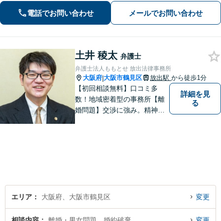
きるだけ早期にご相談頂けると助かり
電話でお問い合わせ
メールでお問い合わせ
ます。法律問題だけではないトータル
サポートを目指します【セカンドオピ
ニオン可】
土井 稜太
弁護士
弁護士法人ももとせ 放出法律事務所
大阪府
大阪市鶴見区
放出駅
から徒歩1分
|
【初回相談無料】口コミ多
詳細を見
数！地域密着型の事務所【離
る
婚問題】交渉に強み。精神的
な負担が少しでも軽くなるよ
う、寄り添いの姿勢で事件解
決に臨みます【相続・遺言】
迅速かつ丁寧な対応を心が
け、満足度の高い解決を目指
します【放出駅1分】
エリア
大阪府、大阪市鶴見区
変更
相談内容
離婚・男女問題、婚約破棄
変更