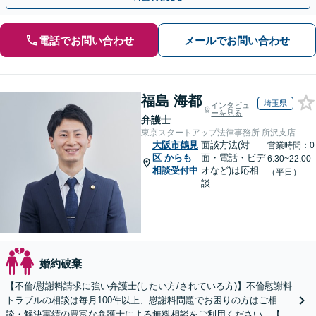
電話でお問い合わせ
メールでお問い合わせ
福島 海都
埼玉県
インタビュ
ーを見る
弁護士
東京スタートアップ法律事務所 所沢支店
大阪市鶴見
面談方法(対
営業時間：0
区
からも
面・電話・ビデ
6:30~22:00
相談受付中
オなど)は応相
（平日）
談
婚約破棄
【不倫/慰謝料請求に強い弁護士(したい方/されている方)】不倫慰謝料
トラブルの相談は毎月100件以上、慰謝料問題でお困りの方はご相
談・解決実績の豊富な弁護士による無料相談をご利用ください。【不