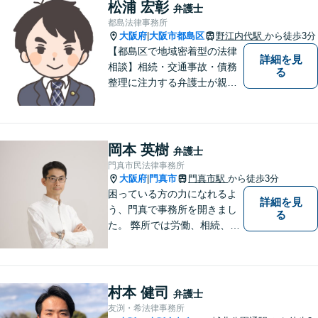
頼者様が不安を抱かないよう
松浦 宏彰
弁護士
に、わかりやすく的確なアド
都島法律事務所
バイスを心がけております。
大阪府
大阪市都島区
野江内代駅
から徒歩3分
|
【都島区で地域密着型の法律
詳細を見
相談】相続・交通事故・債務
る
整理に注力する弁護士が親身
に対応。費用や手続きを明確
に説明し、あなたの不安を解
消します。大阪市都島区の皆
様、まずはお気軽にご連絡く
岡本 英樹
弁護士
ださい。初回面談予約受付中
門真市民法律事務所
大阪府
門真市
門真市駅
から徒歩3分
|
困っている方の力になれるよ
詳細を見
う、門真で事務所を開きまし
る
た。 弊所では労働、相続、離
婚、交通事故、不動産、破
産、中小企業法務その他様々
な法律相談を承っておりま
す。
村本 健司
弁護士
友渕・希法律事務所