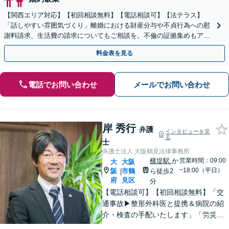
【関西エリア対応】【初回相談無料】【電話相談可】【法テラス】
「話しやすい雰囲気づくり」離婚における財産分与や不貞行為への慰
謝料請求、生活費の請求についてもご相談を。不倫の証拠集めもアド
バイス可【夜間・休日面談】
料金表を見る
電話でお問い合わせ
メールでお問い合わせ
岸 秀行
弁護
インタビューを見
る
士
弁護士法人 大阪鶴見法律事務所
横堤駅
か
営業時間：09:00
大
大阪
~18:00（平日）
阪
市鶴
ら徒歩2
|
府
見区
分
【電話相談可】【初回相談無料】「交
通事故▶︎整形外科医と提携＆病院の紹
介・検査の手配いたします」「労災の
後遺障害もお任せください」事故後で