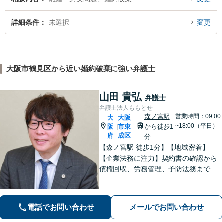
詳細条件
未選択
変更
大阪市鶴見区から近い婚約破棄に強い弁護士
山田 貴弘
弁護士
弁護士法人ももとせ
森ノ宮駅
営業時間：09:00
大
大阪
~18:00（平日）
阪
市東
から徒歩1
|
府
成区
分
【森ノ宮駅 徒歩1分】【地域密着】
【企業法務に注力】契約書の確認から
債権回収、労務管理、予防法務までサ
ポートいたします。不動産・労働も対
応◎勝訴見込みも率直に伝えますの
で、まずはお気軽にご相談ください。
電話でお問い合わせ
メールでお問い合わせ