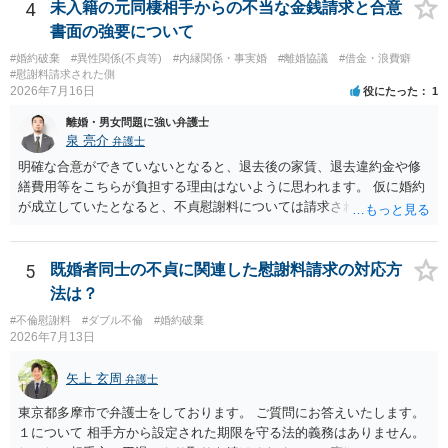
4
未入籍の元同棲相手からの不当な金銭請求と合意
書面の強要について
#婚約破棄
#異性関係(不貞等)
#内縁関係・事実婚
#離婚協議
#借金・浪費癖
#慰謝料請求された側
2026年7月16日
役にたった
1
離婚・男女問題に強い弁護士
泉 亮介
弁護士
明確な合意ができていないとなると、退去後の家賃、退去違約金や修
繕費用等をこちらが負担する理由はないように思われます。 仮に婚約
が成立していたとなると、不貞慰謝料については請求される可能性が
あるため検討しておく必要があるでしょう。 弁護士を立てる予定であ
れば早めに弁護士に相談し、弁護士から回答をさせると良いでしょ
う。
5
既婚者同士の不貞に関連した慰謝料請求の対応方
法は？
#不倫慰謝料
#ダブル不倫
#婚約破棄
2026年7月13日
矢上 玄周
弁護士
東京都多摩市で弁護士をしております。 ご質問にお答えいたします。
１について 相手方から設定された期限を守る法的義務はありません。