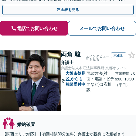
倫相談は初回0円】【全国対応】
料金表を見る
電話でお問い合わせ
メールでお問い合わせ
両角 駿
京都府
インタビュー
を見る
弁護士
弁護士法人本江法律事務所 京都オフィス
大阪市鶴見
面談方法(対
営業時間：0
区
からも
面・電話・ビデ
9:00~18:00
相談受付中
オなど)は応相
（平日）
談
婚約破棄
【関西エリア対応】【初回相談30分無料】弁護士が親身に依頼者さま