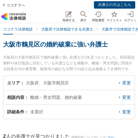
弁護士の方はこちら
ココナラへ
投稿する
探す
閲覧履歴
マイリスト
ログイン
ココナラ法律相談
大阪府で法律相談できる弁護士
大阪市で法律相談で
大阪市鶴見区の婚約破棄に強い弁護士
大阪府の大阪市鶴見区で婚約破棄に強い弁護士が2名見つかりました。初回面談
無料や休日面談に対応している弁護士なども掲載中。離婚・男女問題に関係す
る財産分与や養育費、親権等の細かな分野での絞り込み検索もでき便利です。
特に弁護士法人 大阪鶴見法律事務所の岸 秀行弁護士や弁護士法人ももとせ 放
出法律事務所の土井 稜太弁護士のプロフィール情報や弁護士費用、強みなどが
エリア
大阪府、大阪市鶴見区
変更
注目されています。『大阪市鶴見区で土日や夜間に発生した婚約破棄のトラブ
ルを今すぐに弁護士に相談したい』『婚約破棄のトラブル解決の実績豊富な近
相談内容
離婚・男女問題、婚約破棄
変更
くの弁護士を検索したい』『初回相談無料で婚約破棄を法律相談できる大阪市
鶴見区内の弁護士に相談予約したい』などでお困りの相談者さんにおすすめで
す。
詳細条件
未選択
変更
2
人の弁護士が見つかりました
(検索結果について詳しくは
こちら
)