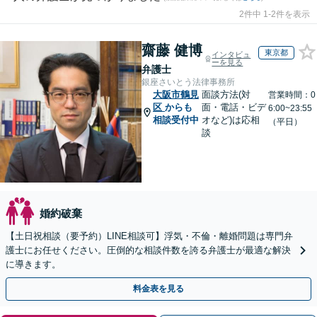
2件中 1-2件を表示
齋藤 健博
東京都
インタビュ
ーを見る
弁護士
銀座さいとう法律事務所
大阪市鶴見
面談方法(対
営業時間：0
区
からも
面・電話・ビデ
6:00~23:55
相談受付中
オなど)は応相
（平日）
談
婚約破棄
【土日祝相談（要予約）LINE相談可】浮気・不倫・離婚問題は専門弁
護士にお任せください。圧倒的な相談件数を誇る弁護士が最適な解決
に導きます。
料金表を見る