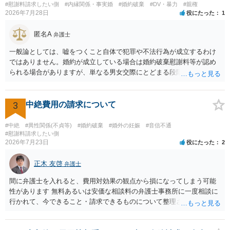
#慰謝料請求したい側
#内縁関係・事実婚
#婚約破棄
#DV・暴力
#親権
2026年7月28日
役にたった
1
匿名A
弁護士
一般論としては、嘘をつくこと自体で犯罪や不法行為が成立するわけ
ではありません。婚約が成立している場合は婚約破棄慰謝料等が認め
られる場合がありますが、単なる男女交際にとどまる段階の場合、独
身偽装その他貞操権侵害事案は別として、信頼関係破壊行為について
慰謝料は生じないことが多いと思われます。 お怒りはごもっともです
が、仮に交際を進めたとしても後に相手を信頼できなくなる可能性が
3
中絶費用の請求について
高かったということですので、むしろ結婚しなくてよかったと割り切
って、交際を終わらせるのがよいと思います。
#中絶
#異性関係(不貞等)
#婚約破棄
#婚外の妊娠
#音信不通
#慰謝料請求したい側
2026年7月23日
役にたった
2
正木 友啓
弁護士
間に弁護士を入れると、費用対効果の観点から損になってしまう可能
性があります 無料あるいは安価な相談料の弁護士事務所に一度相談に
行かれて、今できること・請求できるものについて整理されるのがよ
いかと思います