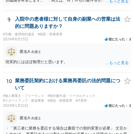
別協議を希望します。 ∵例えば、何十件もの案件を処理し、時間を
かなり費やしたが、企業との契約締結にほとんど至らなかった場合、
着手金33万円（税込）では割に合わないことになります。
9
入院中の患者様に対して自身の副業への営業は法
的に問題ありますか？
#労働・雇用契約違反
#病院・医療業界
2024年8月15日
役にたった
2
匿名A
弁護士
現実的にはほぼ無理だと思います。
10
業務委託契約における業務再委託の法的問題につ
いて
#個人事業主・フリーランス
#契約書作成・リーガルチェック
#スタートアップ・新規事業
#病院・医療業界
#IT業界
2024年1月22日
役にたった
2
匿名A
弁護士
・「第三者に業務を委託する場合は書面での契約変更が必要」 文言か