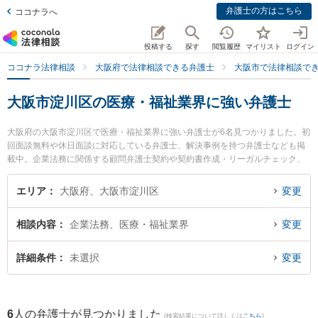
弁護士の方はこちら
ココナラへ
投稿する
探す
閲覧履歴
マイリスト
ログイン
ココナラ法律相談
大阪府で法律相談できる弁護士
大阪市で法律相談で
大阪市淀川区の医療・福祉業界に強い弁護士
大阪府の大阪市淀川区で医療・福祉業界に強い弁護士が6名見つかりました。初
回面談無料や休日面談に対応している弁護士、解決事例を持つ弁護士なども掲
載中。企業法務に関係する顧問弁護士契約や契約書作成・リーガルチェック、
雇用契約書・就業規則作成等の細かな分野での絞り込み検索もでき便利です。
特にライブリー法律事務所の岡本 健佑弁護士や金城・清水法律会計事務所の金
エリア
大阪府、大阪市淀川区
変更
城 雄真弁護士、ゆうき法律事務所の結城 圭一弁護士のプロフィール情報や弁護
士費用、強みなどが注目されています。『大阪市淀川区で土日や夜間に発生し
相談内容
企業法務、医療・福祉業界
変更
た医療・福祉業界のトラブルを今すぐに弁護士に相談したい』『医療・福祉業
界のトラブル解決の実績豊富な近くの弁護士を検索したい』『初回相談無料で
医療・福祉業界を法律相談できる大阪市淀川区内の弁護士に相談予約したい』
詳細条件
未選択
変更
などでお困りの相談者さんにおすすめです。
6
人の弁護士が見つかりました
(検索結果について詳しくは
こちら
)