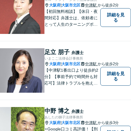
大阪府
大阪市北区
中津駅
から徒歩2分
|
【初回無料相談】【休日・夜
詳細を見
間対応】弁護士は、依頼者に
る
とって人生のターニングポイ
ントを共にするパートナー。
速やかで永続的な問題解決を
図ります。お困りの方は、抱
え込むことなくまずはご相談
足立 朋子
弁護士
ください。【完全個室対応】
いまここ法律会計事務所
大阪府
大阪市北区
中津駅
から徒歩2分
|
【中津駅1番出口より徒歩約2
詳細を見
分】【事前予約で時間外も対
る
応可】法律トラブルを抱える
皆様のお役に立てるよう、誠
心誠意対応しております。 弁
護士業務だけではなく、会計
業務、税務処理等も対応して
中野 博之
弁護士
おります。 お気軽にご相談く
あしたの獅子法律事務所
ださい。
大阪府
大阪市北区
中津駅
から徒歩3分
|
⭐️Google口コミ高評価！【刑