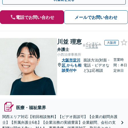
電話でお問い合わせ
メールでお問い合わせ
川並 理恵
大阪府
インタビュ
ーを見る
弁護士
小西法律事務所
営業時
大阪市淀川
面談方法(対面・
区
からも相
電話・ビデオな
間：本日
談受付中
ど)は応相談
定休日
医療・福祉業界
関西エリア対応【初回相談無料】【ビデオ面談可】【企業の顧問弁護
士】【所属弁護士6名】【企業法務の実績豊富】企業顧問、会社の支