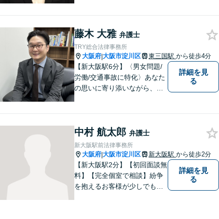
スしやすい事務所となってお
ります。
藤木 大雅
弁護士
TRY総合法律事務所
大阪府
大阪市淀川区
東三国駅
から徒歩4分
|
【新大阪駅6分】〈男女問題/
詳細を見
労働/交通事故に特化〉あなた
る
の思いに寄り添いながら、明
るい未来を全力でサポートし
ます！ 一人一人の状況や思い
に丁寧に向き合い、将来を見
中村 航太郎
据えた解決を目指します。
弁護士
【メール・電話面談可】【東
新大阪駅前法律事務所
三国駅4分】
大阪府
大阪市淀川区
新大阪駅
から徒歩2分
|
【新大阪駅2分】【初回面談無
詳細を見
料】【完全個室で相談】紛争
る
を抱えるお客様が少しでも早
く安心できるよう、丁寧かつ
迅速な対応を心がけていま
す。 主張をぶつけ合うだけで