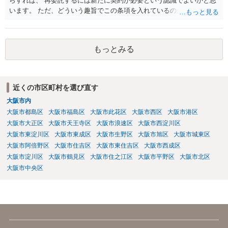
らすれば、 再委託するには新たに契約が必要という認識でよいかと思
います。 ただ、どういう趣旨でこの条項を入れているのかが少し気に
なります。 「書面による承諾を得ること」を条項としているものはよ
く目にします。 あえて契約変更という手続きを予定しているとなる
と、守秘条項との関係なのかもしれませんが、場合によっては、契約
もっとみる
条件（代金）の下方修正を考えてのものなのかという危惧はありま
す。
近くの市区町村を選び直す
大阪市内
大阪市都島区
大阪市福島区
大阪市此花区
大阪市西区
大阪市港区
大阪市大正区
大阪市天王寺区
大阪市浪速区
大阪市西淀川区
大阪市東淀川区
大阪市東成区
大阪市生野区
大阪市旭区
大阪市城東区
大阪市阿倍野区
大阪市住吉区
大阪市東住吉区
大阪市西成区
大阪市淀川区
大阪市鶴見区
大阪市住之江区
大阪市平野区
大阪市北区
大阪市中央区