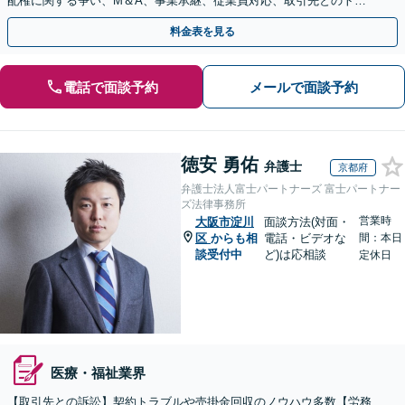
配権に関する争い、M＆A、事業承継、従業員対応、取引先とのトラ
ブル、債権回収等につき豊富な対応実績
料金表を見る
電話で面談予約
メールで面談予約
徳安 勇佑
弁護士
京都府
弁護士法人富士パートナーズ 富士パートナー
ズ法律事務所
営業時
大阪市淀川
面談方法(対面・
区
からも相
電話・ビデオな
間：本日
談受付中
ど)は応相談
定休日
医療・福祉業界
【取引先との訴訟】契約トラブルや売掛金回収のノウハウ多数【労務