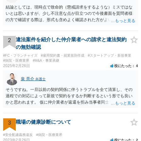
結論としては、現時点で致命的（懲戒請求をするような）ミスではな
いとは思いますが、少し不注意な点が目立つので今後書面を質問者様
の方で確認する際は、形式も含めよく確認された方がよいと思われま
す。 以下一つずつ回答させていただきます。 ①脱字部分を手書きで修
正 →のぞましくはないですが、時たまあるものと存じます。 通常は、
弁護士が起案 Ⅰ依頼者に内容の確認 Ⅱ弁護士が誤字脱字等を確認 Ⅲ
2
違法案件を紹介した仲介業者への請求と違法契約
念のため事務員が確認 Ⅳ提出 の流れになりますので、どこかの段階で
の無効確認
気が付くことが多いです。仮処分等緊急性が高い案件では提出時に裁
#FC・フランチャイズ
#雇用契約書・就業規則作成
#スタートアップ・新規事業
判所窓口で修正して受理してもらうということはありますので、その
#病院・医療業界
#M&A・事業承継
場合は責められない部分もあるかと思います。 ②証拠である薬品名を
2025年2月26日
役にたった
4
間違っている →こちらは①のⅠかⅡの段階で修正しておくべきでしょ
うね。よくわからないならば弁護士としては依頼者にこちらの薬品で
泉 亮介
弁護士
よいですかと聞くべきではあると思います。他のミスに比してこれは
内容に関するミスなので、今後はよく確認いただいた方がよいと思い
そうですね。一旦以前の契約関係に伴うトラブルを全て清算し、その
ます。 ③証拠のナンバーが入らないまま甲号証のハンコが押されたま
過程での対応によって新規で契約をするか判断するという形でも良い
まになっている →形式ミスですね。不注意ですが、訴訟の勝敗に直結
かと思われます。 仮に仲介業者が返還を拒み当事者同士での解決が困
するわけではないものと思います。 ④当方原告が作成したスクリーン
難となった場合は個別に弁護士に相談されると良いでしょう。
ショットの証拠が縦長や横長に印刷され、文字が間延びしている(読め
ないことはない) →こちらも③と同様であると思います。 以上のとお
3
職場の健康診断について
り、①～④も訴訟の勝敗に直結するものではないと思われますので、
致命的なミスではないと思います。 もっとも、形式面も仕事の完成物
#安全配慮義務違反
#病院・医療業界
として当然確認すべきでありますので、今後は気を付けるように弁護
2023年2月26日
役にたった
2