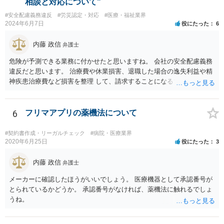
相談と対応について"
などには、弁護士へのご依頼も検討されるべきかと思います。 弁護士
#安全配慮義務違反
#労災認定・対応
#医療・福祉業界
への依頼が必要になる際に備えて、また現時点でのアドバイス等をも
2024年6月7日
役にたった
6
らうために、一度法律事務所にご相談されておいても良いかも知れま
せん。
内藤 政信
弁護士
危険が予測できる業務に付かせたと思いますね。 会社の安全配慮義務
違反だと思います。 治療費や休業損害、退職した場合の逸失利益や精
神疾患治療費など損害を整理 して、請求することになるでしょう。 傷
害罪で警察にも被害届を出すといいでしょう。
6
フリマアプリの薬機法について
#契約書作成・リーガルチェック
#病院・医療業界
2020年6月25日
役にたった
3
内藤 政信
弁護士
メーカーに確認したほうがいいでしょう。 医療機器として承認番号が
とられているかどうか。 承認番号がなければ、薬機法に触れるでしょ
うね。