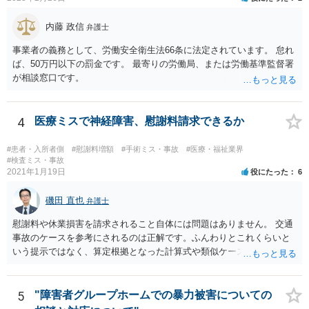
士にお伝えいただいてもよいと思います。
内藤 政信
弁護士
事業者の義務として、労働安全衛生法66条に法定されています。 怠れ
ば、50万円以下の罰金です。 最寄りの労働局、または労働基準監督署
が相談窓口です。
4
医療ミスで神経障害、慰謝料請求できるか
#患者・入所者側
#慰謝料増額
#手術ミス・事故
#医療・福祉業界
#検査ミス・事故
2021年1月19日
役にたった
6
磯田 直也
弁護士
慰謝料や休業損害を請求されること自体には問題はありません。 交通
事故のケースを参考にされるのは正解です。ふんわりとこれくらいと
いう提示ではなく、算定根拠となった計算式や類似ケースでの裁判所
の判断、収入資料などを併せて提示するように心掛けてください。 反
面、針刺し事故については医療者側の故意や過失がないと思われるケ
ースが多く、早期解決のためにある程度の減額等があることはやむを
5
"障害者グループホームでの暴力被害についての
得ないかとも思います。 病院側の提示があまりにも低額であった場合