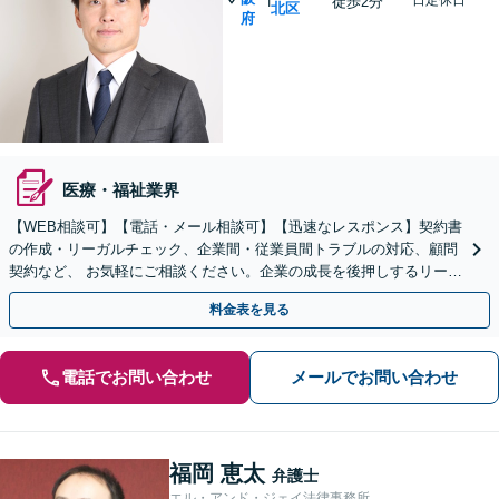
徒歩2分
北区
府
医療・福祉業界
【WEB相談可】【電話・メール相談可】【迅速なレスポンス】契約書
の作成・リーガルチェック、企業間・従業員間トラブルの対応、顧問
契約など、 お気軽にご相談ください。企業の成長を後押しするリーガ
ルサービスを提供いたします【大阪駅2分】
料金表を見る
電話でお問い合わせ
メールでお問い合わせ
福岡 恵太
弁護士
エル・アンド・ジェイ法律事務所