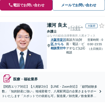
電話でお問い合わせ
メールでお問い合わせ
瀬河 良太
大阪府
インタビュ
ーを見る
弁護士
はなぞの綜合法律事務所 八尾オフィス
大阪市淀川
面談方法(対
営業時間：0
区
からも
面・電話・ビ
0:00~23:55
相談受付中
デオなど)は応
（土日祝日）
相談
医療・福祉業界
【関西エリア対応】【八尾駅2分】【LINE・Zoom対応】「顧問経験多
数」「知的財産に強い」地域密着で、八尾駅周辺の企業さまをサポー
トいたします「スポットでの依頼も可」製造業／卸売業／飲食業界／
人材業界／不動産／物流業界【休日・夜間相談可】