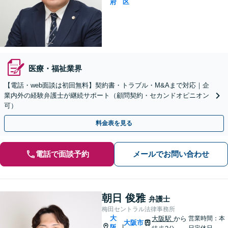
府
区
医療・福祉業界
【電話・web面談は初回無料】契約書・トラブル・M&Aまで対応｜企
業内外の経験弁護士が継続サポート（顧問契約・セカンドオピニオン
可）
料金表を見る
電話で面談予約
メールでお問い合わせ
朝日 俊雅
弁護士
梅田セントラル法律事務所
大
大阪駅
から
営業時間：本
大阪市
阪
|
日定休日