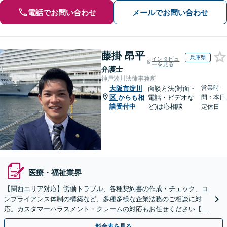
電話でお問い合わせ
メールでお問い合わせ
藤掛 昂平
兵庫県
インタビュ
ーを見る
弁護士
神戸湊川法律事務所
営業時
大阪市淀川
面談方法(対面・
区
からも相
電話・ビデオな
間：本日
談受付中
ど)は応相談
定休日
医療・福祉業界
【関西エリア対応】労働トラブル、各種契約書の作成・チェック、コ
ンプライアンス体制の構築など、多種多様な企業法務のご相談に対
応。カスタマーハラスメント・クレームの対応もお任せください【オ
ンライン相談OK】【夜間・休日相談可（要予約）】
料金表を見る