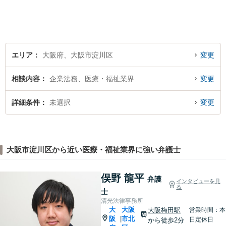
なく、事実と法律をもとに根
本的な解決を導くことが弁護
士の役割だと考えています。
エリア
大阪府、大阪市淀川区
変更
相談内容
企業法務、医療・福祉業界
変更
詳細条件
未選択
変更
大阪市淀川区から近い医療・福祉業界に強い弁護士
俣野 龍平
弁護
インタビューを見
る
士
清光法律事務所
大
大阪
大阪梅田駅
営業時間：本
阪
市北
|
日定休日
から徒歩2分