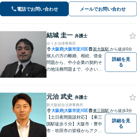
をご提案します
電話でお問い合わせ
メールでお問い合わせ
結城 圭一
弁護士
ゆうき法律事務所
大阪府
大阪市淀川区
新大阪駅
から徒歩5分
|
個人の方の離婚、相続、借金
詳細を見
問題から、中小企業の契約そ
る
の他法務問題まで、小さい事
務所ですが、コンパクトでハ
イフォーマンスをモットーに
日々の業務を行っておりま
元治 武史
す。
弁護士
新大阪総合法律事務所
大阪府
大阪市淀川区
東三国駅
から徒歩3分
|
【土日夜間面談対応】【東三
詳細を見
国駅徒歩５分】大阪市・豊中
る
市・吹田市の皆様からアクセ