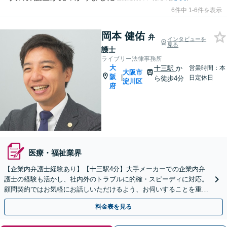
6件中 1-6件を表示
岡本 健佑
弁
インタビューを
見る
護士
ライブリー法律事務所
大
十三駅
か
営業時間：本
大阪市
阪
|
日定休日
ら徒歩4分
淀川区
府
医療・福祉業界
【企業内弁護士経験あり】【十三駅4分】大手メーカーでの企業内弁
護士の経験も活かし、社内外のトラブルに的確・スピーディに対応。
顧問契約ではお気軽にお話しいただけるよう、お伺いすることを重視
しています。顧問料月額1万円～【初回相談30分無料】
料金表を見る