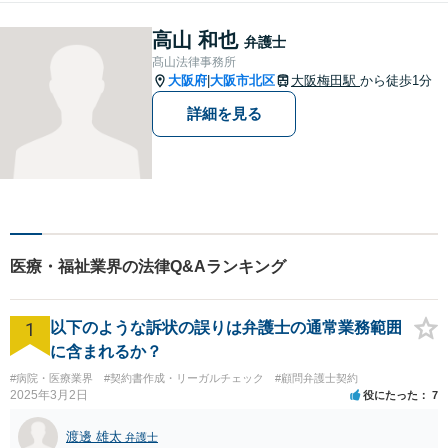
高山 和也
弁護士
髙山法律事務所
大阪府
大阪市北区
大阪梅田駅
から徒歩1分
|
詳細を見る
医療・福祉業界の法律Q&Aランキング
1
以下のような訴状の誤りは弁護士の通常業務範囲
に含まれるか？
#病院・医療業界
#契約書作成・リーガルチェック
#顧問弁護士契約
2025年3月2日
役にたった
7
渡邊 雄太
弁護士