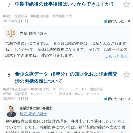
7
中期中絶後の仕事復帰はいつからできますか？
#病院・医療業界
#雇用契約書・就業規則作成
2019年5月13日
役にたった
8
内藤 政信
弁護士
労基で通達が出てますね。 ８５日以降の中絶は、出産とみなされます
ね。 したがって、産休は法的義務になります。 そして、出産一時金の
請求もできますね。 改めて訂正します。
8
希少医療データ（8年分）の知財化および企業交
渉の包括依頼について
#顧問弁護士契約
#契約書作成・リーガルチェック
#IT・通信業界
#医療・福祉業界
#スタートアップ・新規事業
#法人・ビジネス
2026年1月11日
役にたった
2
企業法務に強い弁護士
稲井 要介
弁護士
包括的な窓口業務および知財管理を、弁護士として受任したいと考え
ています。ただし、報酬条件については、顧問契約の締結を含めて個