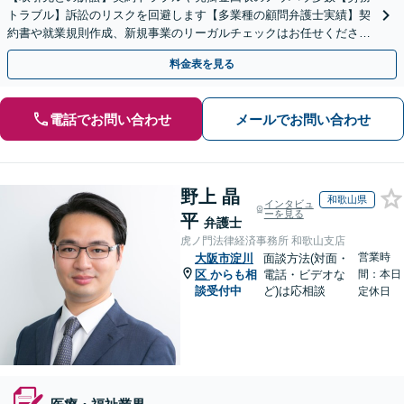
トラブル】訴訟のリスクを回避します【多業種の顧問弁護士実績】契
約書や就業規則作成、新規事業のリーガルチェックはお任せくださ
い。単発のご依頼OK。
料金表を見る
電話でお問い合わせ
メールでお問い合わせ
野上 晶
和歌山県
インタビュ
ーを見る
平
弁護士
虎ノ門法律経済事務所 和歌山支店
営業時
大阪市淀川
面談方法(対面・
区
からも相
電話・ビデオな
間：本日
談受付中
ど)は応相談
定休日