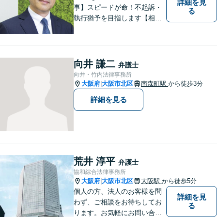
詳細を見
事】スピードが命！不起訴・
る
執行猶予を目指します【相
続】ご家族の将来も見据えた
解決。家族信託、遺言、相続
問題・相続税【企業法務】知
財・労働問題【夜間・休日対
向井 謙二
弁護士
応】
向井・竹内法律事務所
大阪府
大阪市北区
南森町駅
から徒歩3分
|
詳細を見る
荒井 淳平
弁護士
協和綜合法律事務所
大阪府
大阪市北区
大阪駅
から徒歩5分
|
個人の方、法人のお客様を問
詳細を見
わず、ご相談をお待ちしてお
る
ります。お気軽にお問い合わ