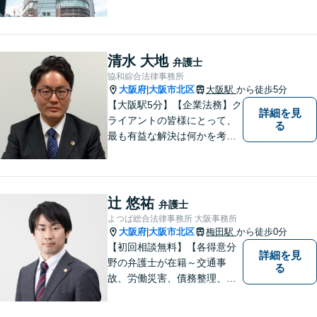
せください。※お電話いただ
く際は「弁護士荒井」宛てに
お願いいたします。事務所又
は他の弁護士宛ての場合は、
清水 大地
弁護士
対応いたしかねます。
協和綜合法律事務所
大阪府
大阪市北区
大阪駅
から徒歩5分
|
【大阪駅5分】【企業法務】ク
詳細を見
ライアントの皆様にとって、
る
最も有益な解決は何かを考え
業務を行うことを心がけてお
ります。法律知識のアドバイ
スだけでなく、実践的な知識
からのアドバイスもできるよ
辻 悠祐
弁護士
う日々精進してまいります。
よつば総合法律事務所 大阪事務所
大阪府
大阪市北区
梅田駅
から徒歩0分
|
【初回相談無料】【各得意分
詳細を見
野の弁護士が在籍～交通事
る
故、労働災害、債務整理、相
続、企業法務、不動産】【明
確な費用】