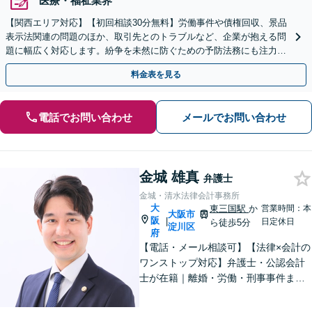
医療・福祉業界
【関西エリア対応】【初回相談30分無料】労働事件や債権回収、景品
表示法関連の問題のほか、取引先とのトラブルなど、企業が抱える問
題に幅広く対応します。紛争を未然に防ぐための予防法務にも注力
【夜間・休日相談可】顧問契約の実績豊富【Web相談可】
料金表を見る
電話でお問い合わせ
メールでお問い合わせ
金城 雄真
弁護士
金城・清水法律会計事務所
大
東三国駅
か
営業時間：本
大阪市
阪
|
日定休日
ら徒歩5分
淀川区
府
【電話・メール相談可】【法律×会計の
ワンストップ対応】弁護士・公認会計
士が在籍｜離婚・労働・刑事事件まで
幅広く対応｜経営者から個人の方ま
で、一人ひとりの状況に応じた解決策