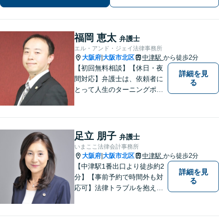
福岡 恵太
弁護士
エル・アンド・ジェイ法律事務所
大阪府
大阪市北区
中津駅
から徒歩2分
|
【初回無料相談】【休日・夜
詳細を見
間対応】弁護士は、依頼者に
る
とって人生のターニングポイ
ントを共にするパートナー。
速やかで永続的な問題解決を
図ります。お困りの方は、抱
え込むことなくまずはご相談
足立 朋子
弁護士
ください。【完全個室対応】
いまここ法律会計事務所
大阪府
大阪市北区
中津駅
から徒歩2分
|
【中津駅1番出口より徒歩約2
詳細を見
分】【事前予約で時間外も対
る
応可】法律トラブルを抱える
皆様のお役に立てるよう、誠
心誠意対応しております。 弁