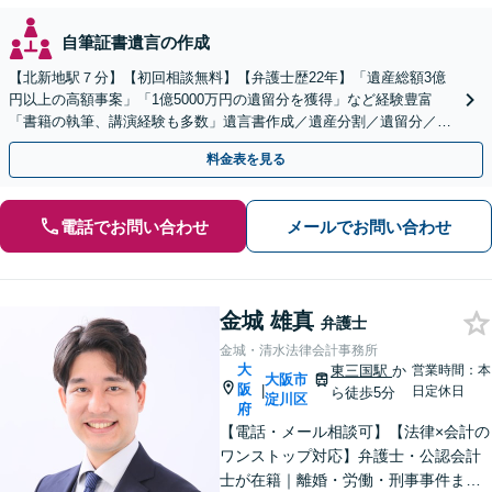
自筆証書遺言の作成
【北新地駅７分】【初回相談無料】【弁護士歴22年】「遺産総額3億
円以上の高額事案」「1億5000万円の遺留分を獲得」など経験豊富
「書籍の執筆、講演経験も多数」遺言書作成／遺産分割／遺留分／相
続放棄など【休日・夜間面談可】【完全個室対応】
料金表を見る
電話でお問い合わせ
メールでお問い合わせ
金城 雄真
弁護士
金城・清水法律会計事務所
大
東三国駅
か
営業時間：本
大阪市
阪
|
日定休日
ら徒歩5分
淀川区
府
【電話・メール相談可】【法律×会計の
ワンストップ対応】弁護士・公認会計
士が在籍｜離婚・労働・刑事事件まで