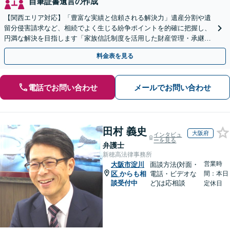
自筆証書遺言の作成
【関西エリア対応】「豊富な実績と信頼される解決力」遺産分割や遺
留分侵害請求など、相続でよく生じる紛争ポイントを的確に把握し、
円満な解決を目指します「家族信託制度を活用した財産管理・承継プ
ランのご提案」「次世代へ想いを託す円滑な事業承継」
料金表を見る
電話でお問い合わせ
メールでお問い合わせ
田村 義史
大阪府
インタビュ
ーを見る
弁護士
新穂高法律事務所
営業時
大阪市淀川
面談方法(対面・
区
からも相
電話・ビデオな
間：本日
談受付中
ど)は応相談
定休日