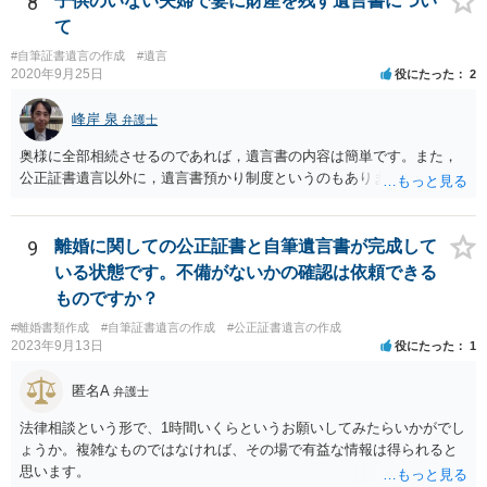
8
子供のいない夫婦で妻に財産を残す遺言書につい
て
#自筆証書遺言の作成
#遺言
2020年9月25日
役にたった
2
峰岸 泉
弁護士
奥様に全部相続させるのであれば，遺言書の内容は簡単です。また，
公正証書遺言以外に，遺言書預かり制度というのもあります。
9
離婚に関しての公正証書と自筆遺言書が完成して
いる状態です。不備がないかの確認は依頼できる
ものですか？
#離婚書類作成
#自筆証書遺言の作成
#公正証書遺言の作成
2023年9月13日
役にたった
1
匿名A
弁護士
法律相談という形で、1時間いくらというお願いしてみたらいかがでし
ょうか。複雑なものではなければ、その場で有益な情報は得られると
思います。