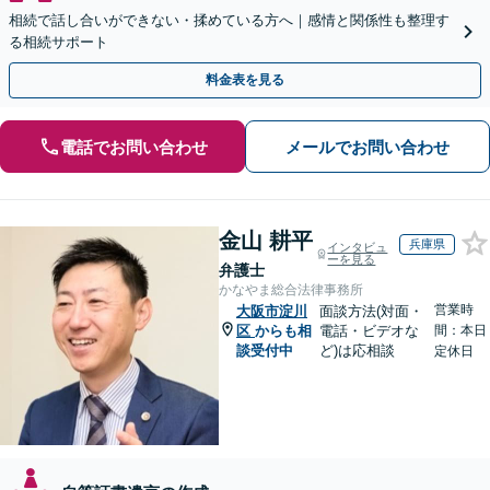
相続で話し合いができない・揉めている方へ｜感情と関係性も整理す
る相続サポート
料金表を見る
電話でお問い合わせ
メールでお問い合わせ
金山 耕平
兵庫県
インタビュ
ーを見る
弁護士
かなやま総合法律事務所
営業時
大阪市淀川
面談方法(対面・
区
からも相
電話・ビデオな
間：本日
談受付中
ど)は応相談
定休日