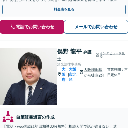
な相続問題はお任せください【休日・夜間相談可】
料金表を見る
電話でお問い合わせ
メールでお問い合わせ
俣野 龍平
弁護
インタビューを見
る
士
清光法律事務所
大
大阪
大阪梅田駅
営業時間：本
阪
市北
|
日定休日
から徒歩2分
府
区
自筆証書遺言の作成
【電話・web面談は初回相談30分無料】相続人間で話が進まない、遺