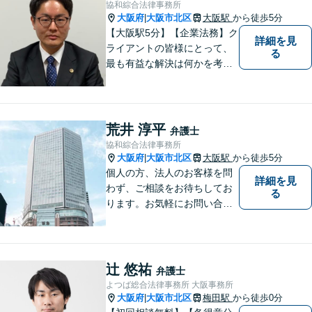
協和綜合法律事務所
大阪府
大阪市北区
大阪駅
から徒歩5分
|
【大阪駅5分】【企業法務】ク
詳細を見
ライアントの皆様にとって、
る
最も有益な解決は何かを考え
業務を行うことを心がけてお
ります。法律知識のアドバイ
スだけでなく、実践的な知識
からのアドバイスもできるよ
荒井 淳平
弁護士
う日々精進してまいります。
協和綜合法律事務所
大阪府
大阪市北区
大阪駅
から徒歩5分
|
個人の方、法人のお客様を問
詳細を見
わず、ご相談をお待ちしてお
る
ります。お気軽にお問い合わ
せください。※お電話いただ
く際は「弁護士荒井」宛てに
お願いいたします。事務所又
は他の弁護士宛ての場合は、
辻 悠祐
弁護士
対応いたしかねます。
よつば総合法律事務所 大阪事務所
大阪府
大阪市北区
梅田駅
から徒歩0分
|