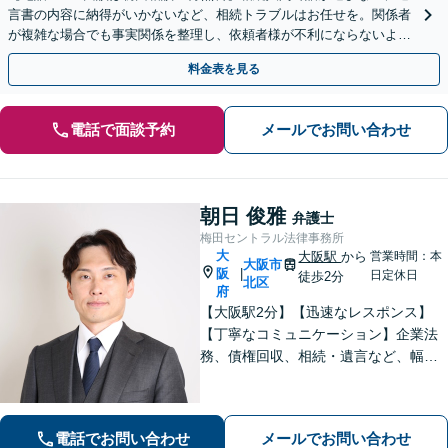
言書の内容に納得がいかないなど、相続トラブルはお任せを。関係者
が複雑な場合でも事実関係を整理し、依頼者様が不利にならないよう
尽力します。まずは今の状況をお聞かせください。
料金表を見る
電話で面談予約
メールでお問い合わせ
朝日 俊雅
弁護士
梅田セントラル法律事務所
大
大阪駅
から
営業時間：本
大阪市
阪
|
日定休日
徒歩2分
北区
府
【大阪駅2分】【迅速なレスポンス】
【丁寧なコミュニケーション】企業法
務、債権回収、相続・遺言など、幅広
く対応しています。依頼者さまに寄り
添い、丁寧かつスピーディーな対応を
意識しております。お気軽にご相談く
電話でお問い合わせ
メールでお問い合わせ
ださい。【企業顧問実績多数】