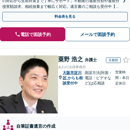
の対応から生前対策まで丁寧にサポート」不動産の遺産分割や遺留分
侵害額請求、相続放棄まで幅広く対応。遺言書のご相談も受付中【夜
間・休日面談可】【WEB面談】【完全個室】
料金表を見る
電話で面談予約
メールで面談予約
粟野 浩之
弁護士
京都府
あわの法律事務所
営業時
大阪市淀川
面談方法(対面・
区
からも相
電話・ビデオな
間：本日
談受付中
ど)は応相談
定休日
自筆証書遺言の作成