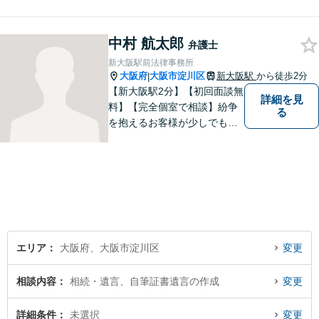
ります。
中村 航太郎
弁護士
新大阪駅前法律事務所
大阪府
大阪市淀川区
新大阪駅
から徒歩2分
|
【新大阪駅2分】【初回面談無
詳細を見
料】【完全個室で相談】紛争
る
を抱えるお客様が少しでも早
く安心できるよう、丁寧かつ
迅速な対応を心がけていま
す。 主張をぶつけ合うだけで
なく、事実と法律をもとに根
本的な解決を導くことが弁護
士の役割だと考えています。
エリア
大阪府、大阪市淀川区
変更
相談内容
相続・遺言、自筆証書遺言の作成
変更
詳細条件
未選択
変更