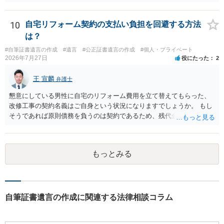
10
自宅リフォーム契約の支払い負担を回避する方法
は？
#自筆証書遺言の作成
#遺言
#公正証書遺言の作成
#個人・プライベート
2026年7月27日
役にたった
2
王 宣麟
弁護士
懇意にしている男性に自宅のリフォーム費用を立て替えてもらった、
改修工事の契約名義はご自身という状況になりますでしょうか。 もし
そうであれば原則債務を負うのは契約であるため、残代金を捻出して
もらうよう約束した男性に支払いをお願いするしかないように思われ
ます。 入籍した場合でも、原則契約者が単独で全ての債務を負うこと
には変わりがありません。 なかなか対応に難しい案件であり、公開の
もっとみる
場でアドバイスを行うのも限界があるように思われますので、資料等
を持参のうえ個別に弁護士に相談されることをお勧めします。
自筆証書遺言の作成に関連する法律相談コラム