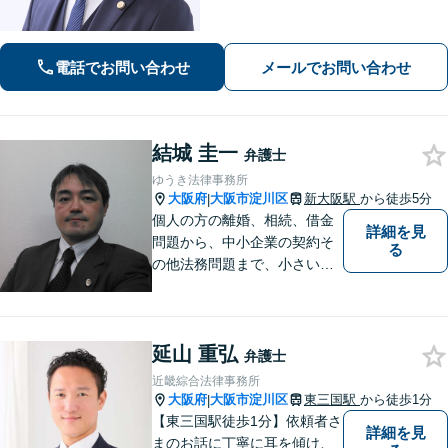
幅広く対応｜経営者から個人の方ま
で、一人ひとりの状況に応じた解決策
をご提案します
電話でお問い合わせ
メールでお問い合わせ
結城 圭一
弁護士
ゆうき法律事務所
大阪府
大阪市淀川区
新大阪駅
から徒歩5分
|
個人の方の離婚、相続、借金
詳細を見
問題から、中小企業の契約そ
る
の他法務問題まで、小さい事
務所ですが、コンパクトでハ
イフォーマンスをモットーに
日々の業務を行っておりま
延山 重弘
す。
弁護士
近畿綜合法律事務所
大阪府
大阪市淀川区
東三国駅
から徒歩1分
|
【東三国駅徒歩1分】依頼者さ
詳細を見
まのお話に丁寧に耳を傾け、