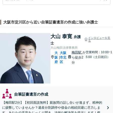
大阪市淀川区から近い自筆証書遺言の作成に強い弁護士
大山 泰寛
弁護
インタビューを見
る
士
大山梅田法律事務所
梅田駅
か
営業時間：10:00~1
大
大阪
5:00（土日祝日）
阪
市北
ら徒歩2
|
府
区
分
自筆証書遺言の作成
【梅田駅2分】【初回面談無料】親族間の話し合いが進まず、精神的
に疲弊していませんか？遺産分割調停や借金の相続回避に尽力しま
す。あなたの不安をじっくり聞き、法的な解決策を提示します！複雑