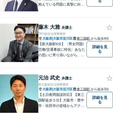
る
抱えている問題に真摯に向き
合うことを大切にしていま
す。一人ひとりのご希望に最
大限応えられるよう尽力いた
藤木 大雅
します。まずはお気軽にご相
弁護士
談にいらしてください。【休
TRY総合法律事務所
日夜間相談可】
大阪府
大阪市淀川区
東三国駅
から徒歩4分
|
【新大阪駅6分】〈男女問題/
詳細を見
労働/交通事故に特化〉あなた
る
の思いに寄り添いながら、明
るい未来を全力でサポートし
ます！ 一人一人の状況や思い
に丁寧に向き合い、将来を見
元治 武史
据えた解決を目指します。
弁護士
【メール・電話面談可】【東
新大阪総合法律事務所
三国駅4分】
大阪府
大阪市淀川区
東三国駅
から徒歩3分
|
【土日夜間面談対応】【東三
詳細を見
国駅徒歩５分】大阪市・豊中
る
市・吹田市の皆様からアクセ
スしやすい事務所となってお