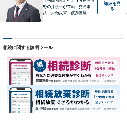
【初回相談無料】【各得意分
詳細を見
野の弁護士が在籍～交通事
る
故、労働災害、債務整理、相
続、企業法務、不動産】【明
確な費用】
相続に関する診断ツール