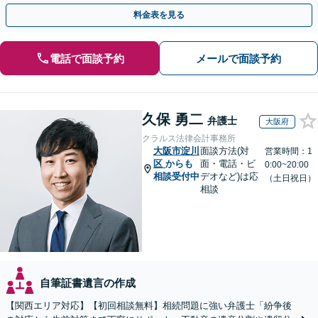
相談ください【他士業連携で登記・税も対応】
料金表を見る
電話で面談予約
メールで面談予約
久保 勇二
弁護士
大阪府
クラルス法律会計事務所
大阪市淀川
面談方法(対
営業時間：1
区
からも
面・電話・ビ
0:00~20:00
相談受付中
デオなど)は応
（土日祝日）
相談
自筆証書遺言の作成
【関西エリア対応】【初回相談無料】相続問題に強い弁護士「紛争後