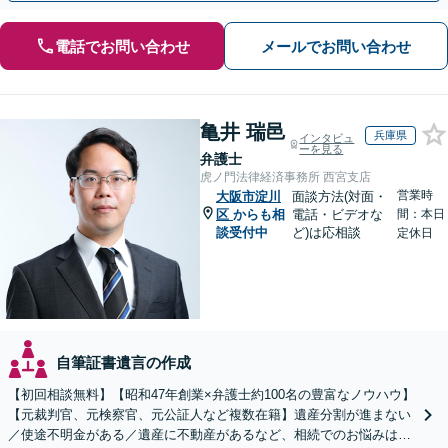
電話でお問い合わせ
メールでお問い合わせ
亀井 瑞邑
兵庫県
インタビュ
ーを見る
弁護士
虎ノ門法律経済事務所 西宮支店
営業時
大阪市淀川
面談方法(対面・
区
からも相
電話・ビデオな
間：本日
談受付中
ど)は応相談
定休日
自筆証書遺言の作成
【初回相談無料】【昭和47年創業×弁護士約100名の豊富なノウハウ】
【元裁判官、元検察官、元公証人など複数在籍】遺産分割が進まない
／使途不明金がある／遺産に不動産があるなど、相続でのお悩みはご