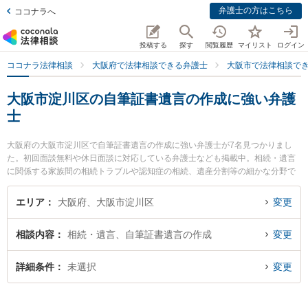
弁護士の方はこちら
ココナラへ
投稿する
探す
閲覧履歴
マイリスト
ログイン
ココナラ法律相談
大阪府で法律相談できる弁護士
大阪市で法律相談で
大阪市淀川区の自筆証書遺言の作成に強い弁護
士
大阪府の大阪市淀川区で自筆証書遺言の作成に強い弁護士が7名見つかりまし
た。初回面談無料や休日面談に対応している弁護士なども掲載中。相続・遺言
に関係する家族間の相続トラブルや認知症の相続、遺産分割等の細かな分野で
の絞り込み検索もでき便利です。特にライブリー法律事務所の岡本 健佑弁護士
や金城・清水法律会計事務所の金城 雄真弁護士、ゆうき法律事務所の結城 圭一
エリア
大阪府、大阪市淀川区
変更
弁護士のプロフィール情報や弁護士費用、強みなどが注目されています。『大
阪市淀川区で土日や夜間に発生した自筆証書遺言の作成のトラブルを今すぐに
相談内容
相続・遺言、自筆証書遺言の作成
変更
弁護士に相談したい』『自筆証書遺言の作成のトラブル解決の実績豊富な近く
の弁護士を検索したい』『初回相談無料で自筆証書遺言の作成を法律相談でき
る大阪市淀川区内の弁護士に相談予約したい』などでお困りの相談者さんにお
詳細条件
未選択
変更
すすめです。