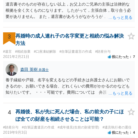
遺言書そのものが存在しない以上，お父上のご兄弟の主張は法律的な
根拠を全く欠くものになります。 したがって，主張自体，取り合う必
要がありません。 また，遺言書があろうがなかろうが，お父上のご兄
弟と面会しなければならない義務はもともとありません。 峰岸先生の
ご回答にもありますが， 代理人弁護士をたてて，その弁護士から相手
方に対して， ・相続に関する主張は法的根拠がなく，一切応じないこ
3
再婚時の成人連れ子の名字変更と相続の悩み解決
と ・今後一切の連絡をしてこないでほしいこと ・連絡を継続してくる
方法
ようであれば警察への通報や法的措置も辞さないこと などを記載した
#遺言
#相続放棄
#口座凍結解除
#自筆証書遺言の作成
#財産分与
書面を発送してもらうことがよろしいように思います。
2021年2月21日
役にたった
7
森田 英樹
弁護士
養子縁組や戸籍、名字を変えるなどの手続きは弁護士さんにお願いで
きるのか、お願いできる場合、どれくらいの費用がかかるのかなども
知りたいです。 ・・・可能です。費用については 弁護士と直接面談
の上 内容を確認し 協議の上個別に契約によって決まることになっ
ています。 やはり、成人した子のことまでごちゃごちゃ考えず、自分
の事だけ考えるべきなのでしょうか ・・・お子さんの事をまで含め良
4
再婚後、私が先に死んだ場合、私の前夫の子にほ
い解決案があればお悩みになるのは当然と言えば当然のことです。 彼
ぼ全ての財産を相続させることは可能？
と親子関係を結びたいと思っているが、名字は変えたくない・・・養
#財産分与
#自筆証書遺言の作成
#成年後見(生前の財産管理)
#遺言執行者の選任
子縁組の必要があり 氏も変更することになります。 しかし 彼は成人
2019年9月3日
役にたった
4
しているとは言え、自分の子と私の連れ子、全て平等にしたいと希