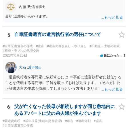
望。もちろん私もそうできればと思います。 ・・・婚姻前の契約 あ
内藤 政信
弁護士
るいは 遺言書などで その意思を実現する方法はあります。 弁護
士に相談してみてください。
最初は調停からやります。
5
自筆証書遺言の遺言執行者の選任について
#自筆証書遺言の作成
#遺言
#遺言の書き直し・やり直し
#不動産・土地の相続
#相続トラブルの代理交渉
2023年6月25日
役にたった
3
大石 誠
弁護士
・遺言執行者を専門家に依頼するには ⇒事前に遺言執行者に就任する
ことを依頼する専門家に了解を取っておけば足ります。（その方に公
正証書遺言の作成も依頼してしまうという方法もあります） 事前に了
解を取るだけであれば、契約は不要ですし、契約料を払う必要もあり
ません。 遺言執行者に就任し、遺言執行が完了したときの報酬だけ、
弁護士費用としてかかります。 ・亡くなった際に、法務局に預けた自
6
父が亡くなった後母が相続しますが同じ敷地内に
筆証書遺言の存在を親族がなかったものにされる可能性 ⇒自筆の遺言
あるアパートに父の弟夫婦が住んでいます
書を法務局に保管した場合、死亡後、法務局に遺言書の有無を照会す
#固定資産税
#成年後見(生前の財産管理)
#遺言
#遺産分割
#協議
ることになりますので、「法務局に預けた自筆証書遺言の存在を親族
#自筆証書遺言の作成