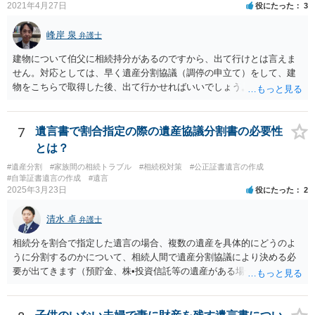
がなかったもの」にすることはできません。 存在をなかったものにす
2021年4月27日
役にたった
3
るというよりも、遺言の効力を争う（遺言は無効だ）と主張する場合
がありえますが、その予防方法は、遺言者と面談してみないと判断が
峰岸 泉
弁護士
難しいです。
建物について伯父に相続持分があるのですから、出て行けとは言えま
せん。対応としては、早く遺産分割協議（調停の申立て）をして、建
物をこちらで取得した後、出て行かせればいいでしょう。 建物の固定
資産税については、持分に応じた負担が考えられますが、時効にかか
っていない部分については請求すればいいと思います。 なお、家賃に
ついては、お父様自身が遺産分割手続をしなかったのですから、あき
7
遺言書で割合指定の際の遺産協議分割書の必要性
らめるしかないと思います。
とは？
#遺産分割
#家族間の相続トラブル
#相続税対策
#公正証書遺言の作成
#自筆証書遺言の作成
#遺言
2025年3月23日
役にたった
2
清水 卓
弁護士
相続分を割合で指定した遺言の場合、複数の遺産を具体的にどうのよ
うに分割するのかについて、相続人間で遺産分割協議により決める必
要が出てきます（預貯金、株•投資信託等の遺産がある場合に、どの遺
産についても相続分の割合で分けるのか、預貯金はある相続人に、株•
投資信託は他の相続人にというような分け方をするのか等について
は、相続人間で遺産分割協議により決める必要があります）。