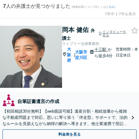
7
人の弁護士が見つかりました
(検索結果について詳しくは
こちら
)
7件中 1-7件を表示
岡本 健佑
弁
インタビューを
見る
護士
ライブリー法律事務所
大
十三駅
か
営業時間：本
大阪市
阪
|
日定休日
ら徒歩4分
淀川区
府
自筆証書遺言の作成
【初回相談30分無料】【web面談可能】遺産分割・相続放棄から複雑
な不動産問題まで対応。思いに寄り添う「伴走型」サポートで、法的
なルールを見据えながら納得の解決へ導きます。他士業連携で登記ト
ラブルもお任せを。何でもお気軽にお話しください。
料金表を見る