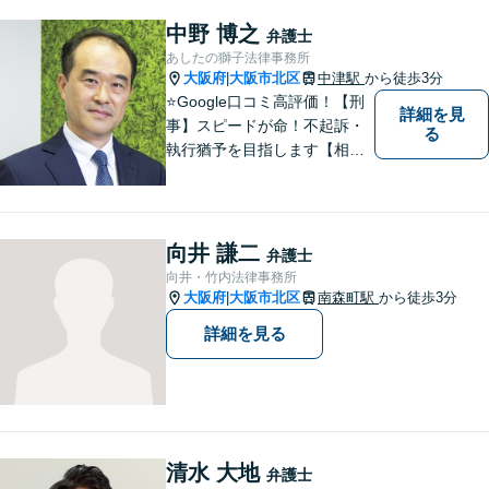
護士業務だけではなく、会計
業務、税務処理等も対応して
中野 博之
弁護士
おります。 お気軽にご相談く
あしたの獅子法律事務所
ださい。
大阪府
大阪市北区
中津駅
から徒歩3分
|
⭐️Google口コミ高評価！【刑
詳細を見
事】スピードが命！不起訴・
る
執行猶予を目指します【相
続】ご家族の将来も見据えた
解決。家族信託、遺言、相続
問題・相続税【企業法務】知
財・労働問題【夜間・休日対
向井 謙二
弁護士
応】
向井・竹内法律事務所
大阪府
大阪市北区
南森町駅
から徒歩3分
|
詳細を見る
清水 大地
弁護士