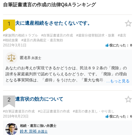
自筆証書遺言の作成の法律Q&Aランキング
1
夫に遺産相続をさせたくないです。
#家族間の相続トラブル
#自筆証書遺言の作成
#遺留分侵害額請求・放棄
#遺言
#相続放棄
#遺言の真偽鑑定・遺言無効
2022年3月1日
役にたった
8
匿名B
弁護士
あなたのお考えが実現できるかどうかは、民法８９２条の「廃除」の
請求を家庭裁判所で認めてもらえるかどうか、です。「廃除」の理由
となる事実関係は、「虐待」をうけたか、「重大な侮辱」を受けた
か、推定相続人たる夫に「その他著しい非行」があったか否かです。
「廃除」は遺言でも可能です（民法８９３条）。 弁護士に具体的な事
情を話して相談して、「廃除」が可能か、実際に法律相談を受けるこ
2
遺言状の効力について
とをお勧めします。
#自筆証書遺言の作成
#公正証書遺言の作成
#遺言の書き直し・やり直し
2018年8月23日
役にたった
6
相続・遺言に強い弁護士
鈴木 崇裕
弁護士