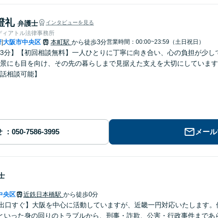
澄礼
弁護士
インタビューを見る
ディアトル法律事務所
府
大阪市中央区
本町駅
から徒歩3分
営業時間：00:00~23:59（土日祝日）
|
3分】【初回相談無料】一人ひとりに丁寧に向き合い、心の負担が少し
景にも目を向け、その先の暮らしまで見据えた支えを大切にしています
話相談可能】
せ
メール
士
中央区
近鉄日本橋駅
から徒歩0分
番出口すぐ】大阪を中心に活動していますが、近畿一円対応いたします。
といった身の回りのトラブルから、刑事・詐欺、公害・行政事件まであ