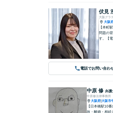
伏見 
大阪グラ
大阪
【本町駅
問題の背
す。【電
電話でお問い合わ
中原 修
弁護
中原修法律事務所
大阪府
大阪市
|
【日本橋駅10
故・離婚・相続