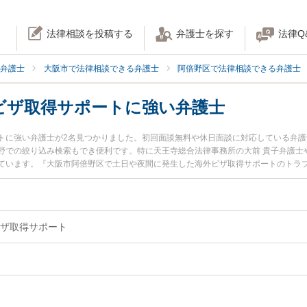
法律相談を投稿する
弁護士を探す
法律Q
弁護士
大阪市で法律相談できる弁護士
阿倍野区で法律相談できる弁護士
ビザ取得サポートに強い弁護士
トに強い弁護士が2名見つかりました。初回面談無料や休日面談に対応している弁
野での絞り込み検索もでき便利です。特に天王寺総合法律事務所の大前 貴子弁護士
ています。『大阪市阿倍野区で土日や夜間に発生した海外ビザ取得サポートのトラ
の弁護士を検索したい』『初回相談無料で海外ビザ取得サポートを法律相談できる
ザ取得サポート