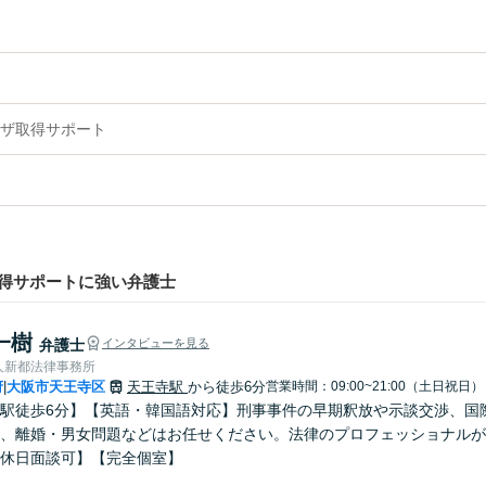
ザ取得サポート
得サポートに強い弁護士
一樹
弁護士
インタビューを見る
人新都法律事務所
府
大阪市天王寺区
天王寺駅
から徒歩6分
営業時間：09:00~21:00（土日祝日）
|
駅徒歩6分】【英語・韓国語対応】刑事事件の早期釈放や示談交渉、国
、離婚・男女問題などはお任せください。法律のプロフェッショナルが
休日面談可】【完全個室】