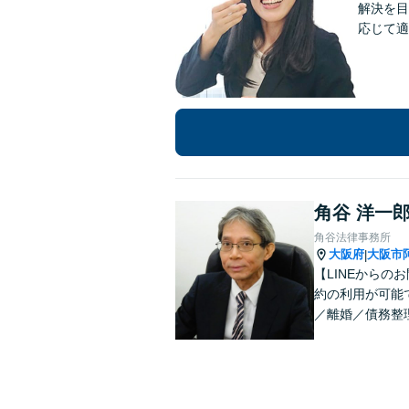
解決を目
応じて適
角谷 洋一
角谷法律事務所
大阪府
大阪市
|
【LINEから
約の利用が可能
／離婚／債務整