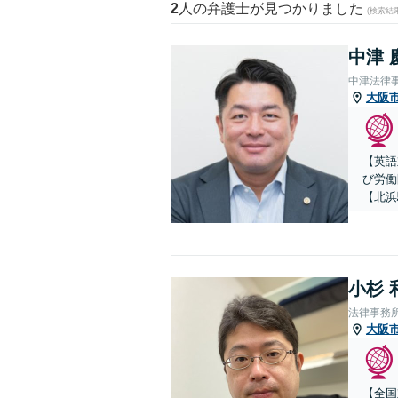
2
人の弁護士が見つかりました
(検索結
中津 
中津法律
大阪
【英語
び労働
【北浜
小杉 
法律事務
大阪
【全国