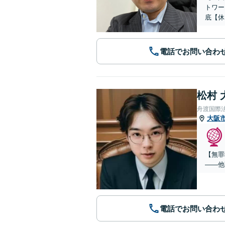
トワー
底【休
電話でお問い合わ
松村 
舟渡国際
大阪
【無罪
——他
電話でお問い合わ