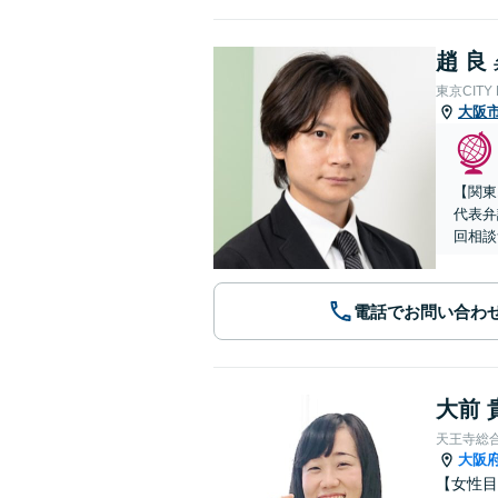
趙 良
東京CITY
大阪
【関東
代表弁
回相談
電話でお問い合わ
大前 
天王寺総
大阪
【女性目