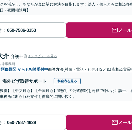
クを活かし、あなたが真に望む解決を目指します！法人・個人ともに相談多
日・夜間相談可】
せ
メール
大介
弁護士
インタビューを見る
法律事務所
市阿倍野区
からも相談受付中
面談方法(対面・電話・ビデオなど)は応相談
営業
海外ビザ取得サポート
料金表を見る
獲得】【中文対応】【全国対応】警察庁の公式解釈を高裁で砕いた弁護士。
事務所に断られた案件も徹底的に闘い抜く。
せ
メール