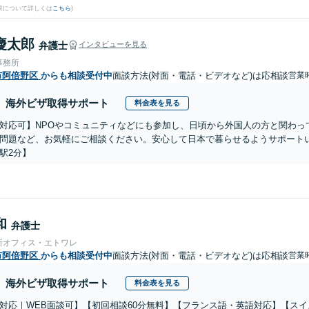
果について詳しくは
こちら
)
慶太郎
弁護士
インタビューを見る
事務所
市阿倍野区
からも相談受付中
面談方法(対面・電話・ビデオなど)は応相談
営業
海外ビザ取得サポート
料金表を見る
対応可】NPOやコミュニティなどにも参加し、日頃から外国人の方と関わっ
問題など、お気軽にご相談ください。安心して日本で暮らせるようサポート
駅2分】
和
弁護士
所オフィス・エトワレ
市阿倍野区
からも相談受付中
面談方法(対面・電話・ビデオなど)は応相談
営業
海外ビザ取得サポート
料金表を見る
対応｜WEB面談可】【初回相談60分無料】【フランス語・英語対応】【ス