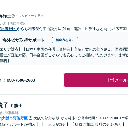
弁護士
インタビューを見る
 LIGHT法律事務所
市阿倍野区
からも相談受付中
面談方法(対面・電話・ビデオなど)は応相談
営業
海外ビザ取得サポート
料金表を見る
エリア対応】【日本と中国の弁護士資格有】言葉と文化の壁を越え、国際問
護士が直接対応。日本全国どこからでも安心してご相談いただけます。まず
無料】
せ
メール
貴子
弁護士
合法律事務所
府
大阪市阿倍野区
大阪阿部野橋駅
から徒歩3分
営業時間：10:00~19:00（土
|
線のサポートが強み】【天王寺駅3分】【初回ご相談無料の分野あり】