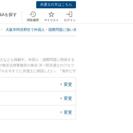
弁護士の方はこちら
&Aを探す
閲覧履歴
マイリスト
ログイン
大阪市阿倍野区で外国人・国際問題に強い弁護士
大阪市阿倍野区で海外ビ
護士なども掲載中。外国人・国際問題に関係する
や角谷法律事務所の角谷 洋一郎弁護士のプロフ
ブルを今すぐに弁護士に相談したい』『海外ビザ
大阪市阿倍野区内の弁護士に相談予約したい』な
変更
変更
変更