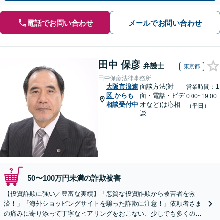
電話でお問い合わせ
メールでお問い合わせ
田中 保彦
弁護士
東京都
田中保彦法律事務所
大阪市浪速
面談方法(対
営業時間：1
区
からも
面・電話・ビデ
0:00~19:00
相談受付中
オなど)は応相
（平日）
談
50〜100万円未満の詐欺被害
【投資詐欺に強い／豊富な実績】「悪質な投資詐欺から被害者を救
済！」「海外ショッピングサイトを騙った詐欺に注意！」依頼者さま
の痛みに寄り添って丁寧なヒアリングをおこない、少しでも多くの返