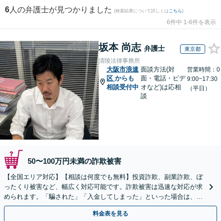
6
人の弁護士が見つかりました
(検索結果について詳しくは
こちら
)
6件中 1-6件を表示
坂本 尚志
弁護士
東京都
清陵法律事務所
大阪市浪速
面談方法(対
営業時間：0
区
からも
面・電話・ビデ
9:00~17:30
相談受付中
オなど)は応相
（平日）
談
50〜100万円未満の詐欺被害
【全国エリア対応】【相談は何度でも無料】投資詐欺、副業詐欺、ぼ
ったくり被害など、幅広く対応可能です。詐欺被害は迅速な対応が求
められます。「騙された」「入金してしまった」といった場合は、お
早めにご相談ください。【電話・メール・WEB相談可】
料金表を見る