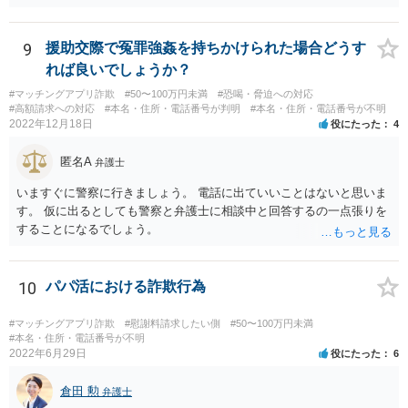
9
援助交際で冤罪強姦を持ちかけられた場合どうす
れば良いでしょうか？
#マッチングアプリ詐欺
#50〜100万円未満
#恐喝・脅迫への対応
#高額請求への対応
#本名・住所・電話番号が判明
#本名・住所・電話番号が不明
2022年12月18日
役にたった
4
匿名A
弁護士
いますぐに警察に行きましょう。 電話に出ていいことはないと思いま
す。 仮に出るとしても警察と弁護士に相談中と回答するの一点張りを
することになるでしょう。
10
パパ活における詐欺行為
#マッチングアプリ詐欺
#慰謝料請求したい側
#50〜100万円未満
#本名・住所・電話番号が不明
2022年6月29日
役にたった
6
倉田 勲
弁護士