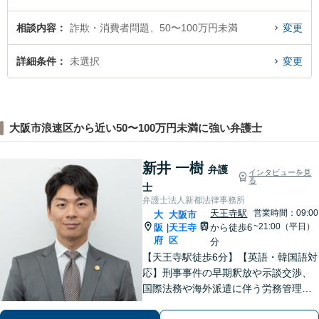
相談内容
詐欺・消費者問題、50〜100万円未満
変更
詳細条件
未選択
変更
大阪市浪速区から近い50〜100万円未満に強い弁護士
新井 一樹
弁護
インタビューを見
る
士
弁護士法人新都法律事務所
天王寺駅
営業時間：09:00
大
大阪市
~21:00（平日）
阪
天王寺
から徒歩6
|
府
区
分
【天王寺駅徒歩6分】【英語・韓国語対
応】刑事事件の早期釈放や示談交渉、
国際法務や海外派遣に伴う労務管理、
相続トラブル、離婚・男女問題などは