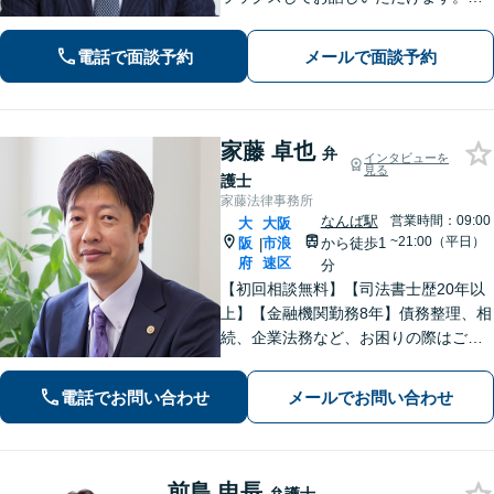
ット上にはない、オンリーワンの解決
策を一緒に考えていきましょう！【土
電話で面談予約
メールで面談予約
曜・夜間◎】
家藤 卓也
弁
インタビューを
見る
護士
家藤法律事務所
なんば駅
営業時間：09:00
大
大阪
~21:00（平日）
阪
市浪
から徒歩1
|
府
速区
分
【初回相談無料】【司法書士歴20年以
上】【金融機関勤務8年】債務整理、相
続、企業法務など、お困りの際はご相
談ください。お話ししやすい雰囲気作
りを大切にしております。悩む前に、
電話でお問い合わせ
メールでお問い合わせ
一度弁護士にご相談ください。【電話
相談可】【夜間・休日対応】
前島 申長