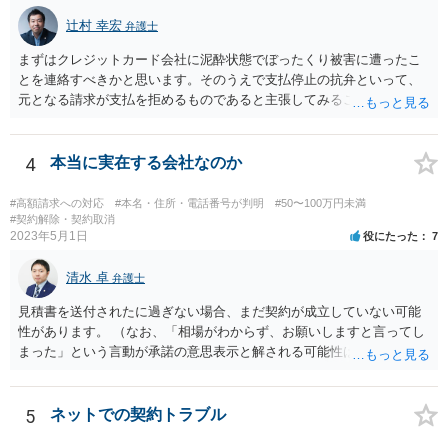
辻村 幸宏
弁護士
まずはクレジットカード会社に泥酔状態でぼったくり被害に遭ったこ
とを連絡すべきかと思います。そのうえで支払停止の抗弁といって、
元となる請求が支払を拒めるものであると主張してみることになるか
と思います。 なお、このような事例もありますが、救済されるのはな
かなかシビアかもしれません。 https://zenso.or.jp/wp-content/uploads/
JACAS173%e5%88%a4%e4%be%8b%e7%b4%b9%e4%bb%8b.pdf
4
本当に実在する会社なのか
#高額請求への対応
#本名・住所・電話番号が判明
#50〜100万円未満
#契約解除・契約取消
2023年5月1日
役にたった
7
清水 卓
弁護士
見積書を送付されたに過ぎない場合、まだ契約が成立していない可能
性があります。 （なお、「相場がわからず、お願いしますと言ってし
まった」という言動が承諾の意思表示と解される可能性はあります
が、口頭に過ぎない場合には、承諾の意思表示にはあたらないと争え
る余地があるかもしれません）。 いずれにしても、相手会社の実在
等に不安を感じるのであれば、相手方とのやりとりを一旦保留とし
5
ネットでの契約トラブル
て、見積書等の相手方の表示（名称、代表者名、住所等）を手がかり