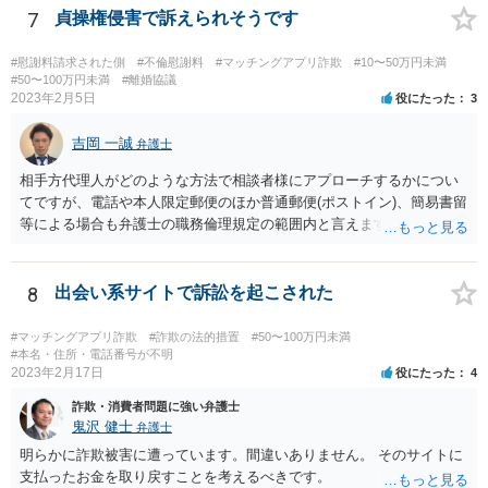
られる内容のものでなければなりません。 そうでなければ、逆に、あ
7
貞操権侵害で訴えられそうです
なたが、民事上又は刑事上の責任を負う恐れがあります。 重々ご注意
なさいますよう。
#慰謝料請求された側
#不倫慰謝料
#マッチングアプリ詐欺
#10〜50万円未満
#50〜100万円未満
#離婚協議
2023年2月5日
役にたった
3
吉岡 一誠
弁護士
相手方代理人がどのような方法で相談者様にアプローチするかについ
てですが、電話や本人限定郵便のほか普通郵便(ポストイン)、簡易書留
等による場合も弁護士の職務倫理規定の範囲内と言えますので、必ず
しも本人限定郵便により送られてくるとは限りません。 なお、相手方
が弁護士に依頼するより前に、先んじて相談者様が弁護士に依頼をす
る場合、相手方代理人は相談者様の代理人弁護士を飛び越えて相談者
8
出会い系サイトで訴訟を起こされた
様の自宅に書面を郵送することが職務倫理上許されなくなる(懲戒処分
の対象になり得る)ため、家族にバレてしまうことを回避したいという
#マッチングアプリ詐欺
#詐欺の法的措置
#50〜100万円未満
ご意向であれば、早めに弁護士に依頼をするというのも一つかと思い
#本名・住所・電話番号が不明
2023年2月17日
役にたった
4
ます(もちろん、このまま何事もなく終結する可能性もあるでしょうか
ら、藪蛇になるリスクもあるところではありますが)。 相手方がある話
詐欺・消費者問題に強い弁護士
ではあるので、最終的な和解の見通しは何とも言えませんが、弁護士
鬼沢 健士
弁護士
に依頼することで低額での和解に至れるということもあるでしょう。
明らかに詐欺被害に遭っています。間違いありません。 そのサイトに
支払ったお金を取り戻すことを考えるべきです。