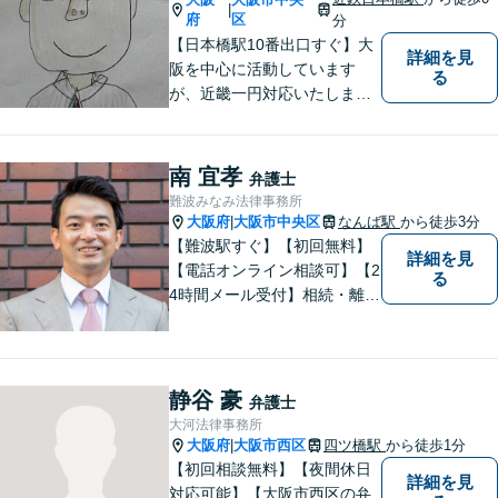
|
府
区
分
【日本橋駅10番出口すぐ】大
詳細を見
阪を中心に活動しています
る
が、近畿一円対応いたしま
す。借金問題・交通事故・離
婚・相続といった身の回りの
トラブルから、刑事・詐欺、
南 宜孝
弁護士
公害・行政事件まであらゆる
難波みなみ法律事務所
問題のご相談を承ります。小
大阪府
大阪市中央区
なんば駅
から徒歩3分
|
さな悩み事でもお気軽にお問
【難波駅すぐ】【初回無料】
詳細を見
合わせください。
【電話オンライン相談可】【2
る
4時間メール受付】相続・離
婚・借金整理を中心に、数多
くの案件をお受けしてきまし
た。お客さまに親しみやすい
身近な弁護士であり続けるよ
静谷 豪
弁護士
う心掛けています。町のお医
大河法律事務所
者さんにかかる気分でぜひご
大阪府
大阪市西区
四ツ橋駅
から徒歩1分
|
相談ください。
【初回相談無料】【夜間休日
詳細を見
対応可能】【大阪市西区の弁