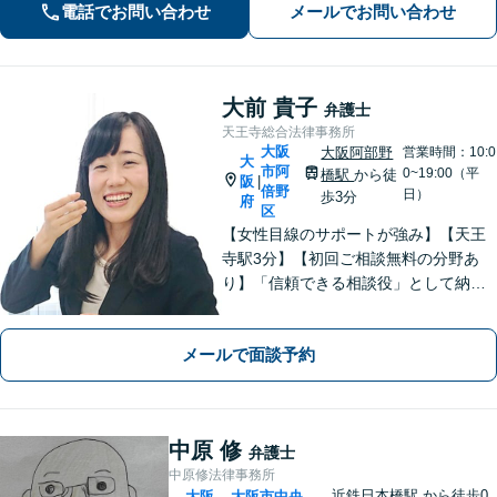
お任せください。法律のプロフェッシ
電話でお問い合わせ
メールでお問い合わせ
ョナルが、途を切り拓くお手伝いを致
します。【夜間・休日面談可】【完全
個室】
大前 貴子
弁護士
天王寺総合法律事務所
大阪
大阪阿部野
営業時間：10:0
大
市阿
0~19:00（平
橋駅
から徒
阪
|
倍野
日）
歩3分
府
区
【女性目線のサポートが強み】【天王
寺駅3分】【初回ご相談無料の分野あ
り】「信頼できる相談役」として納得
できる解決を目指します【離婚・男女
問題】安心して相談できる環境・関係
メールで面談予約
づくりを心がけます【借金・債務整
理】経済状況に応じて適切な解決策を
ご提案します
中原 修
弁護士
中原修法律事務所
近鉄日本橋駅
から徒歩0
大阪
大阪市中央