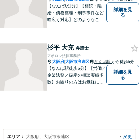
【なんば駅1分】【相続・離
詳細を見
婚・債務整理・刑事事件など
る
幅広く対応】どのようなご相
談でも、お一人おひとりのお
気持ちに寄り添い、分かりや
すい説明と丁寧な対応を心が
杉平 大充
けています。一緒に解決への
弁護士
道筋を考えてまいります。
アポロン法律事務所
大阪府
大阪市浪速区
なんば駅
から徒歩5分
|
【なんば駅徒歩5分】【労働／
詳細を見
企業法務／破産の相談実績多
る
数】お困りの方はお気軽にご
相談ください。手遅れになら
ないよう適切に対処してまい
ります。
エリア
大阪府、大阪市浪速区
変更