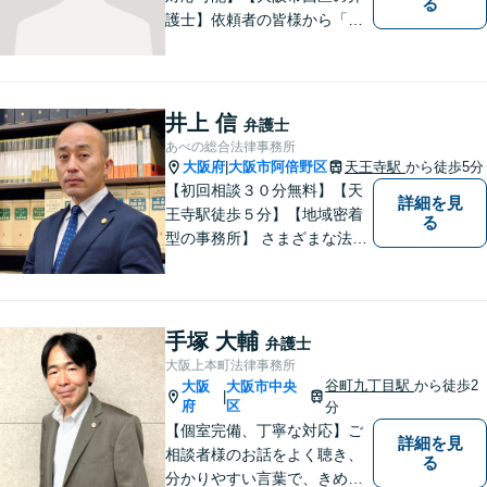
る
護士】依頼者の皆様から「お
願いしてよかった」の声を頂
戴することを最大の喜びと考
えております。
井上 信
弁護士
あべの総合法律事務所
大阪府
大阪市阿倍野区
天王寺駅
から徒歩5分
|
【初回相談３０分無料】【天
詳細を見
王寺駅徒歩５分】【地域密着
る
型の事務所】 さまざまな法律
問題について相談者・依頼者
の立場に立って、親身に助
言・活動します。 交通事故、
相続、インターネット上のト
手塚 大輔
弁護士
ラブルに注力！！
大阪上本町法律事務所
谷町九丁目駅
から徒歩2
大阪
大阪市中央
|
府
区
分
【個室完備、丁寧な対応】ご
詳細を見
相談者様のお話をよく聴き、
る
分かりやすい言葉で、きめ細