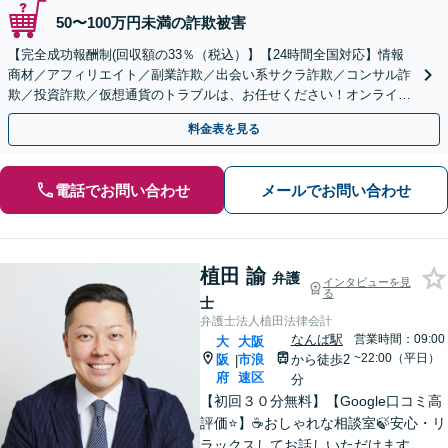
50〜100万円未満の詐欺被害
【完全成功報酬制(回収額の33％（税込）】【24時間全国対応】情報
商材／アフィリエイト／副業詐欺／出会い系サクラ詐欺／コンサル詐
欺／投資詐欺／仮想通貨のトラブルは、お任せください！オンライン
のみで解決も可能！
料金表を見る
電話でお問い合わせ
メールでお問い合わせ
植田 諭
弁護
インタビューを見
る
士
弁護士法人植田法律会計
なんば駅
営業時間：09:00
大
大阪
~22:00（平日）
阪
市浪
から徒歩2
|
府
速区
分
【初回３０分無料】【Google口コミ高
評価⭐️】☕️おしゃれな相談室🍃安心・リ
ラックスしてお話しいただけます。ネ