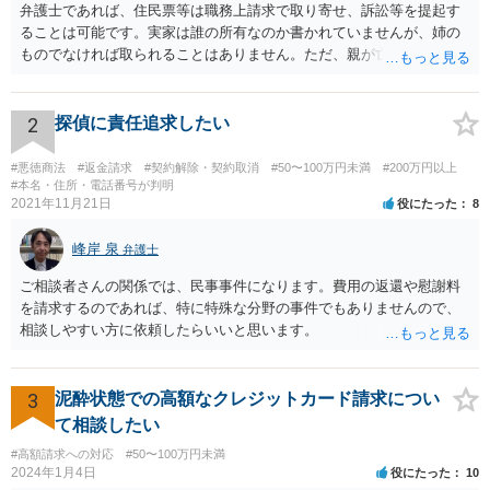
弁護士であれば、住民票等は職務上請求で取り寄せ、訴訟等を提起す
ることは可能です。実家は誰の所有なのか書かれていませんが、姉の
ものでなければ取られることはありません。ただ、親が亡くなって相
続手続未了の場合は問題が起きますので、早めに対応をとった方がい
いでしょう。
2
探偵に責任追求したい
#悪徳商法
#返金請求
#契約解除・契約取消
#50〜100万円未満
#200万円以上
#本名・住所・電話番号が判明
2021年11月21日
役にたった
8
峰岸 泉
弁護士
ご相談者さんの関係では、民事事件になります。費用の返還や慰謝料
を請求するのであれば、特に特殊な分野の事件でもありませんので、
相談しやすい方に依頼したらいいと思います。
3
泥酔状態での高額なクレジットカード請求につい
て相談したい
#高額請求への対応
#50〜100万円未満
2024年1月4日
役にたった
10