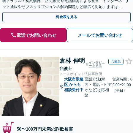
者トラブル：契約解除、訪問販売や電話勧誘による被害、インターネ
ット通販やサブスクリプションの解約問題など幅広く対応」まずは一
度ご相談ください【休日・夜間相談可】
料金表を見る
電話でお問い合わせ
メールでお問い合わせ
倉林 伸明
兵庫県
インタビュ
ーを見る
弁護士
ノースポイント法律事務所
大阪市浪速
面談方法(対
営業時間：0
区
からも
面・電話・ビデ
9:00~21:00
相談受付中
オなど)は応相
（平日）
談
50〜100万円未満の詐欺被害