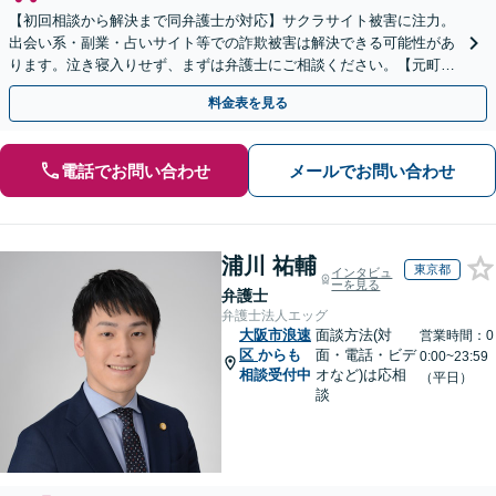
【初回相談から解決まで同弁護士が対応】サクラサイト被害に注力。
出会い系・副業・占いサイト等での詐欺被害は解決できる可能性があ
ります。泣き寝入りせず、まずは弁護士にご相談ください。【元町駅
1分・土日夜間の相談歓迎】
料金表を見る
電話でお問い合わせ
メールでお問い合わせ
浦川 祐輔
東京都
インタビュ
ーを見る
弁護士
弁護士法人エッグ
大阪市浪速
面談方法(対
営業時間：0
区
からも
面・電話・ビデ
0:00~23:59
相談受付中
オなど)は応相
（平日）
談