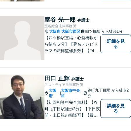
やかに対応することを心がけ
ております。相談にお越しい
ただいた方々が安心して落ち
室谷 光一郎
弁護士
着いてお話することができる
室谷総合法律事務所
よう、完全個室をご準備して
大阪府
大阪市西区
四ツ橋駅
から徒歩1分
|
おります。どうぞお気軽にご
【四ツ橋駅直結・心斎橋駅か
詳細を見
相談ください。
ら徒歩５分】【著名テレビド
る
ラマの法律監修多数】【24時
間メール問い合わせ受付】フ
ットワークの軽さ、スピーデ
ィーな対応、粘り強い対応を
強く意識しております！
田口 正輝
弁護士
アストライア法律事務所
谷町九丁目駅
から徒歩2
大阪
大阪市中央
|
府
区
分
【初回相談料完全無料】【谷
詳細を見
町九丁目駅徒歩2分】【平日夜
る
間・土日祝の相談可】【費用
分割可能】お悩みに即時対応
いたします。