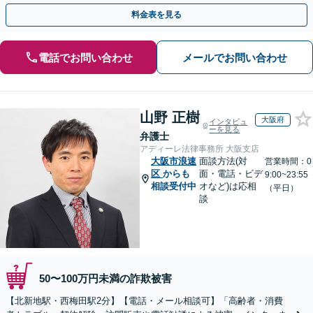
金が得られるよう尽力します！
料金表を見る
電話でお問い合わせ
メールでお問い合わせ
山野 正樹
大阪府
インタビュ
ーを見る
弁護士
アディーレ法律事務所 大阪支店
大阪市浪速
面談方法(対
営業時間：0
区
からも
面・電話・ビデ
9:00~23:55
相談受付中
オなど)は応相
（平日）
談
50〜100万円未満の詐欺被害
【北新地駅・西梅田駅2分】【電話・メール相談可】「高齢者・消費