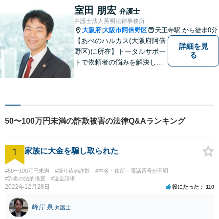
室田 朋宏
弁護士
弁護士法人英明法律事務所
大阪府
大阪市阿倍野区
天王寺駅
から徒歩0分
|
【あべのハルカス(大阪府阿倍
詳細を見
野区)に所在】トータルサポー
る
トで依頼者の悩みを解決しま
す。
50〜100万円未満の詐欺被害の法律Q&Aランキング
1
家族に大金を騙し取られた
#50〜100万円未満
#振り込め詐欺
#本名・住所・電話番号が不明
#詐欺の法的措置
#返金請求
2022年12月28日
役にたった
110
峰岸 泉
弁護士