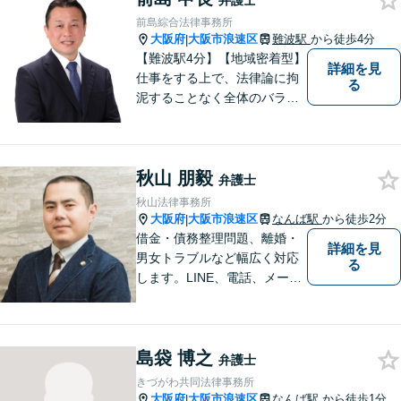
弁護士
前島綜合法律事務所
大阪府
大阪市浪速区
難波駅
から徒歩4分
|
【難波駅4分】【地域密着型】
詳細を見
仕事をする上で、法律論に拘
る
泥することなく全体のバラン
ス論やどのような解決が依頼
者にとってベストかを常に考
えるように心がけています。
秋山 朋毅
クライアントの話を丁寧に聞
弁護士
き、意思疎通を測った上で最
秋山法律事務所
適な解決策を提示します。
大阪府
大阪市浪速区
なんば駅
から徒歩2分
|
借金・債務整理問題、離婚・
詳細を見
男女トラブルなど幅広く対応
る
します。LINE、電話、メー
ル、オンライン面談など、使
い慣れたツールで肩の力を抜
いてご相談を！依頼者の負担
島袋 博之
をできるだけ少なく！相談し
弁護士
やすい環境づくりに努め、納
きづがわ共同法律事務所
得できる解決を目指します！
大阪府
大阪市浪速区
なんば駅
から徒歩1分
|