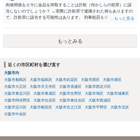
肉体関係をエサに金品を搾取することは詐欺（何かしらの犯罪）に該
当しないのでしょうか？ →実際に詐欺罪で逮捕された例もありますの
で、詐欺罪に該当する可能性はあります。 刑事処罰を求めたいという
ことでしたら警察署でご相談ください。
もっとみる
近くの市区町村を選び直す
大阪市内
大阪市都島区
大阪市福島区
大阪市此花区
大阪市西区
大阪市港区
大阪市大正区
大阪市天王寺区
大阪市浪速区
大阪市西淀川区
大阪市東淀川区
大阪市東成区
大阪市生野区
大阪市旭区
大阪市城東区
大阪市阿倍野区
大阪市住吉区
大阪市東住吉区
大阪市西成区
大阪市淀川区
大阪市鶴見区
大阪市住之江区
大阪市平野区
大阪市北区
大阪市中央区