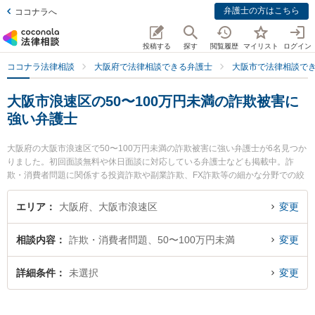
弁護士の方はこちら
ココナラへ
投稿する
探す
閲覧履歴
マイリスト
ログイン
ココナラ法律相談
大阪府で法律相談できる弁護士
大阪市で法律相談で
大阪市浪速区の50〜100万円未満の詐欺被害に
強い弁護士
大阪府の大阪市浪速区で50〜100万円未満の詐欺被害に強い弁護士が6名見つか
りました。初回面談無料や休日面談に対応している弁護士なども掲載中。詐
欺・消費者問題に関係する投資詐欺や副業詐欺、FX詐欺等の細かな分野での絞
り込み検索もでき便利です。特に弁護士法人植田法律会計の植田 諭弁護士や家
藤法律事務所の家藤 卓也弁護士、前島綜合法律事務所の前島 申長弁護士のプロ
エリア
大阪府、大阪市浪速区
変更
フィール情報や弁護士費用、強みなどが注目されています。『大阪市浪速区で
土日や夜間に発生した50〜100万円未満の詐欺被害のトラブルを今すぐに弁護
相談内容
詐欺・消費者問題、50〜100万円未満
変更
士に相談したい』『50〜100万円未満の詐欺被害のトラブル解決の実績豊富な
近くの弁護士を検索したい』『初回相談無料で50〜100万円未満の詐欺被害を
法律相談できる大阪市浪速区内の弁護士に相談予約したい』などでお困りの相
詳細条件
未選択
変更
談者さんにおすすめです。