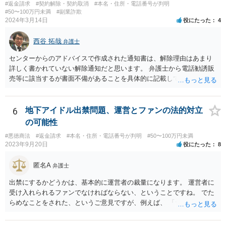
に、法務局で商業•法人登記の登記事項証明書の入手を試みてみる方法
#返金請求
#契約解除・契約取消
#本名・住所・電話番号が判明
も考えられます（相手の会社が実在する会社なのか、やりとりしてい
#50〜100万円未満
#副業詐欺
2024年3月14日
役にたった
4
る相手が代表権限を有しているのか等について、登記登録の有無や登
録内容を確かめることができます）。 【参考】法務局サイト https://w
西谷 拓哉
ww.moj.go.jp/MINJI/houjintouki.html
弁護士
センターからのアドバイスで作成された通知書は、解除理由はあまり
詳しく書かれていない解除通知だと思います。 弁護士から電話勧誘販
売等に該当するが書面不備があることを具体的に記載して返金を求め
る通知書を送付することで、返金交渉が進展する場合があります。 弁
護士から通知書をおくっても返事がない、低い金額しか返金を提案し
てこない場合、裁判所に提訴することを検討する必要があります。 セ
6
地下アイドル出禁問題、運営とファンの法的対立
ンターの方で、消費者事件を取り扱っている弁護士の紹介を受けられ
の可能性
ないか一度確認してみてください。
#悪徳商法
#返金請求
#本名・住所・電話番号が判明
#50〜100万円未満
2023年9月20日
役にたった
8
匿名A
弁護士
出禁にするかどうかは、基本的に運営者の裁量になります。 運営者に
受け入れられるファンでなければならない、ということですね。 でた
らめなことをされた、というご意見ですが、例えば、 「サービスを購
入したのに、サービスが受けられなくて、返金もされない。」 といっ
た事情があったのでしょうか。 公表するにしても、見る人に受け入れ