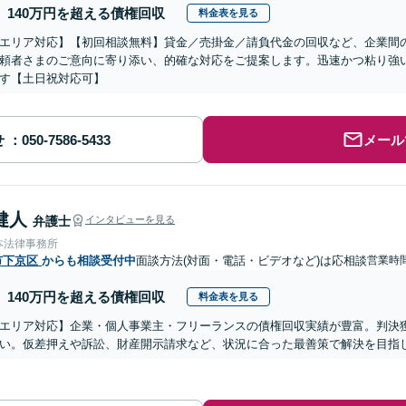
140万円を超える債権回収
料金表を見る
エリア対応】【初回相談無料】貸金／売掛金／請負代金の回収など、企業間
頼者さまのご意向に寄り添い、的確な対応をご提案します。迅速かつ粘り強
す【土日祝対応可】
せ
メール
健人
弁護士
インタビューを見る
本法律事務所
市下京区
からも相談受付中
面談方法(対面・電話・ビデオなど)は応相談
営業時間
140万円を超える債権回収
料金表を見る
エリア対応】企業・個人事業主・フリーランスの債権回収実績が豊富。判決
い。仮差押えや訴訟、財産開示請求など、状況に合った最善策で解決を目指