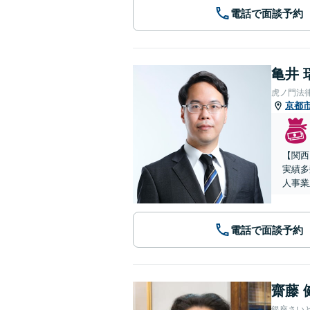
電話で面談予約
亀井 
虎ノ門法
京都
【関西
実績多
人事業
電話で面談予約
齋藤 
銀座さい