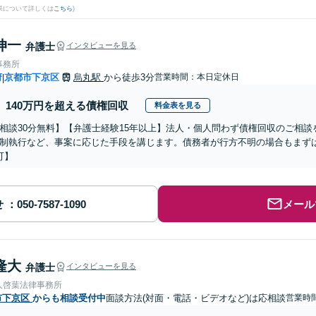
果について詳しくは
こちら
)
伸一
弁護士
インタビューを見る
事務所
府
京都市下京区
烏丸駅
から徒歩3分
営業時間：本日定休日
|
140万円を超える債権回収
料金表を見る
相談30分無料】【弁護士経験15年以上】法人・個人問わず債権回収のご相
制執行など、事案に応じた手段を講じます。債務者が行方不明の場合もまずは
可】
せ
メール
隆大
弁護士
インタビューを見る
人啓葉法律事務所
市下京区
からも相談受付中
面談方法(対面・電話・ビデオなど)は応相談
営業時