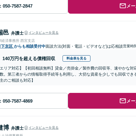
メー
瑞邑
弁護士
インタビューを見る
律経済事務所 西宮支店
市下京区
からも相談受付中
面談方法(対面・電話・ビデオなど)は応相談
営業時
140万円を超える債権回収
料金表を見る
エリア対応】【初回相談無料】貸金／売掛金／製作費の回収等、速やかな対
数。第三者からの情報取得手続等も利用し、大切な資産を少しでも回収でき
主のご相談も対応】
メー
健博
弁護士
インタビューを見る
とう法律事務所