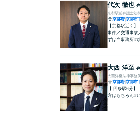
代次 徹也
京都駅前弁護士法
京都府
京都市
|
【京都駅近く】
事件／交通事故
ずは当事務所の
大西 洋至
大西洋至法律事務
京都府
京都市
|
【 四条駅6分
方はもちろんの