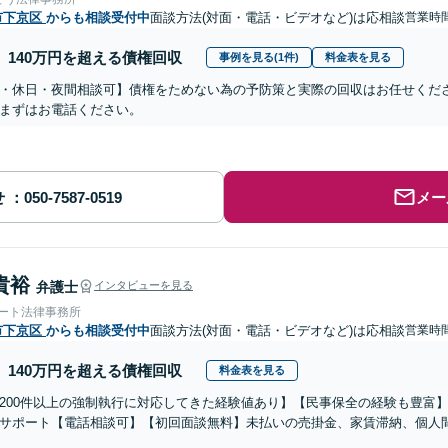
市下京区
からも相談受付中
面談方法(対面・電話・ビデオなど)は応相談
営業時間
140万円を超える債権回収
事例を見る(1件)
料金表を見る
・休日・夜間相談可】債権をためない為の予防策と実際の回収はお任せくだ
まずはお電話ください。
せ
メー
貴裕
弁護士
インタビューを見る
ォート法律事務所
市下京区
からも相談受付中
面談方法(対面・電話・ビデオなど)は応相談
営業時
140万円を超える債権回収
料金表を見る
200件以上の強制執行に対応してきた経験値あり】【民事保全の経験も豊富
サポート【電話相談可】【初回面談無料】未払いの売掛金、家賃滞納、個人