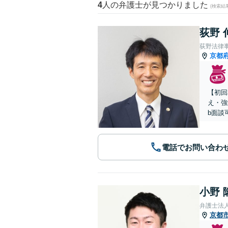
4
人の弁護士が見つかりました
(検索結
荻野 
荻野法律
京都
【初回
え・強
b面談
電話でお問い合わ
小野 
弁護士法
京都