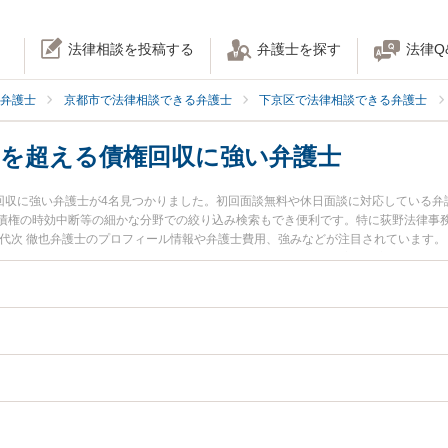
法律相談を投稿する
弁護士を探す
法律Q
弁護士
京都市で法律相談できる弁護士
下京区で法律相談できる弁護士
円を超える債権回収に強い弁護士
権回収に強い弁護士が4名見つかりました。初回面談無料や休日面談に対応している
債権の時効中断等の細かな分野での絞り込み検索もでき便利です。特に荻野法律事務
代次 徹也弁護士のプロフィール情報や弁護士費用、強みなどが注目されています。
に相談したい』『140万円を超える債権回収のトラブル解決の実績豊富な近くの弁
区内の弁護士に相談予約したい』などでお困りの相談者さんにおすすめです。