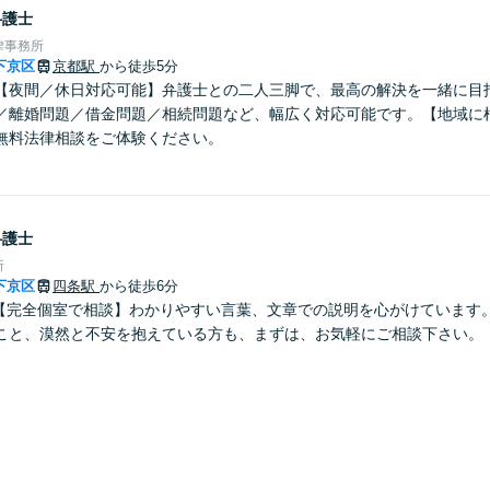
弁護士
律事務所
下京区
京都駅
から徒歩5分
【夜間／休日対応可能】弁護士との二人三脚で、最高の解決を一緒に目
／離婚問題／借金問題／相続問題など、幅広く対応可能です。【地域に
無料法律相談をご体験ください。
弁護士
所
下京区
四条駅
から徒歩6分
】【完全個室で相談】わかりやすい言葉、文章での説明を心がけています
こと、漠然と不安を抱えている方も、まずは、お気軽にご相談下さい。