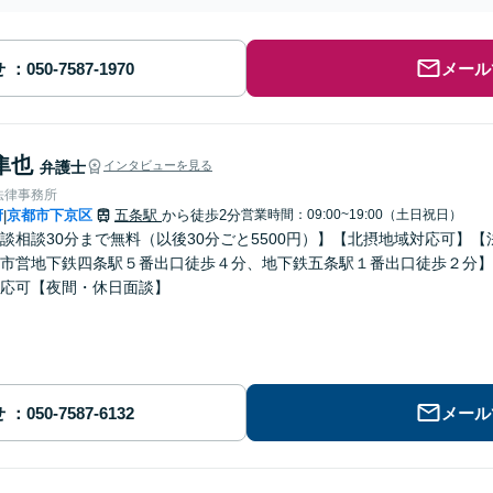
せ
メール
隼也
弁護士
インタビューを見る
法律事務所
府
京都市下京区
五条駅
から徒歩2分
営業時間：09:00~19:00（土日祝日）
|
談相談30分まで無料（以後30分ごと5500円）】【北摂地域対応可】
市営地下鉄四条駅５番出口徒歩４分、地下鉄五条駅１番出口徒歩２分】
応可【夜間・休日面談】
せ
メール