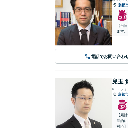
京都
【当日
ます。
電話でお問い合わ
兒玉 
K・Gフ
京都
【累計
底的に
対応】