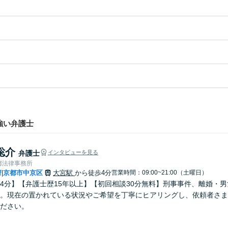
強い弁護士
聡介
弁護士
インタビューを見る
都法律事務所
府
京都市中京区
大宮駅
から徒歩4分
営業時間：09:00~21:00（土曜日）
|
4分】【弁護士歴15年以上】【初回相談30分無料】刑事事件、離婚・
。現在の置かれている状況やご希望を丁寧にヒアリングし、依頼者さま
ださい。