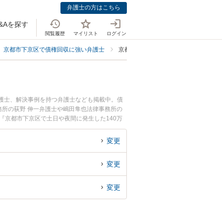
弁護士の方はこちら
&Aを探す
閲覧履歴
マイリスト
ログイン
京都市下京区で債権回収に強い弁護士
京都市下京区で140万円超に強い弁護
弁護士、解決事例を持つ弁護士なども掲載中。債
所の荻野 伸一弁護士や嶋田隼也法律事務所の
『京都市下京区で土日や夜間に発生した140万
護士を検索したい』『初回相談無料で140万円
変更
変更
変更