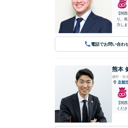
【関西
り。依
力しま
電話でお問い合わ
熊本 
磯野・熊
京都
【関西
くださ