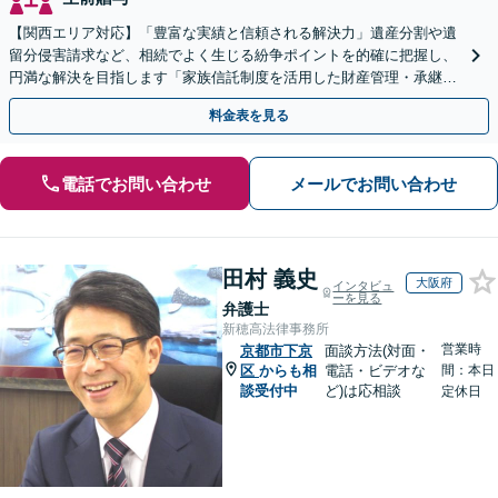
【関西エリア対応】「豊富な実績と信頼される解決力」遺産分割や遺
留分侵害請求など、相続でよく生じる紛争ポイントを的確に把握し、
円満な解決を目指します「家族信託制度を活用した財産管理・承継プ
ランのご提案」「次世代へ想いを託す円滑な事業承継」
料金表を見る
電話でお問い合わせ
メールでお問い合わせ
田村 義史
大阪府
インタビュ
ーを見る
弁護士
新穂高法律事務所
営業時
京都市下京
面談方法(対面・
区
からも相
電話・ビデオな
間：本日
談受付中
ど)は応相談
定休日