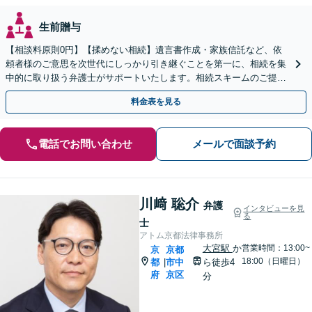
生前贈与
【相談料原則0円】【揉めない相続】遺言書作成・家族信託など、依
頼者様のご意思を次世代にしっかり引き継ぐことを第一に、相続を集
中的に取り扱う弁護士がサポートいたします。相続スキームのご提案
から遺言執行まで責任を持って対応させていただきます。
料金表を見る
電話でお問い合わせ
メールで面談予約
川﨑 聡介
弁護
インタビューを見
る
士
アトム京都法律事務所
大宮駅
か
営業時間：13:00~
京
京都
18:00（日曜日）
都
市中
ら徒歩4
|
府
京区
分