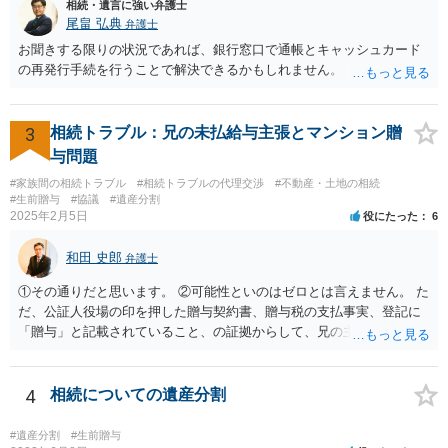
相続・遺言に強い弁護士
尾畠 弘典
弁護士
お聞きする限りの状況であれば、銀行窓口で通帳とキャッシュカード
の再発行手続を行うことで解決できるかもしれません。
3
相続トラブル：兄の未払給与主張とマンション贈
与問題
#家族間の相続トラブル
#相続トラブルの代理交渉
#不動産・土地の相続
#生前贈与
#協議
#遺産分割
2025年2月5日
役にたった
6
和田 史郎
弁護士
①その通りだと思います。 ②可能性といのはゼロとは言えません。 た
だ、公証人役場の印を押した贈与契約書、贈与税の支払事実、登記に
「贈与」と記載されていること、の証拠からして、兄の主張は通らな
いようには思います。 ③④その通りだと思います。 話し合いで折り合
わなければ、遺産分割調停を申し立てて進めるのがベターのような気
がしますね。
4
相続についての遺産分割
#遺産分割
#生前贈与