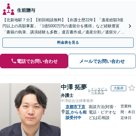
生前贈与
【北新地駅７分】【初回相談無料】【弁護士歴22年】「遺産総額3億
円以上の高額事案」「1億5000万円の遺留分を獲得」など経験豊富
「書籍の執筆、講演経験も多数」遺言書作成／遺産分割／遺留分／相
続放棄など【休日・夜間面談可】【完全個室対応】
料金表を見る
電話でお問い合わせ
メールでお問い合わせ
中澤 拓夢
大阪府
インタビュ
ーを見る
弁護士
中澤総合法律事務所
営業時
京都市下京
面談方法(対面・
区
からも相
電話・ビデオな
間：本日
談受付中
ど)は応相談
定休日