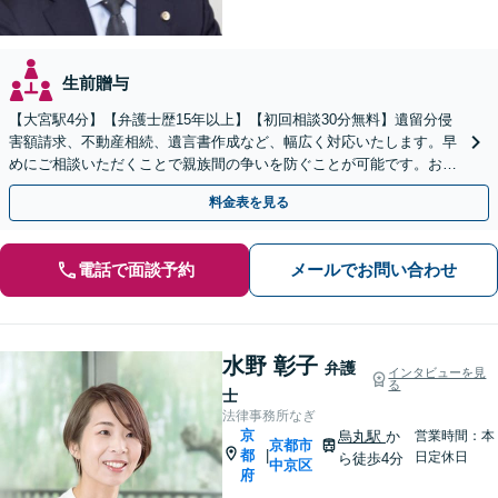
生前贈与
【大宮駅4分】【弁護士歴15年以上】【初回相談30分無料】遺留分侵
害額請求、不動産相続、遺言書作成など、幅広く対応いたします。早
めにご相談いただくことで親族間の争いを防ぐことが可能です。おひ
とりで悩まず、まずは弁護士にご相談ください。
料金表を見る
電話で面談予約
メールでお問い合わせ
水野 彰子
弁護
インタビューを見
る
士
法律事務所なぎ
京
烏丸駅
か
営業時間：本
京都市
都
|
日定休日
ら徒歩4分
中京区
府