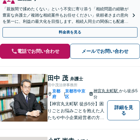
「親族間で揉めたくない」という不安に寄り添う「相続問題の経験が
豊富な弁護士／複雑な相続案件もお任せください」依頼者さまの意向
を第一に、利益の最大化を目指します。相続人同士の関係にも配慮
し、きめ細やかに対応
料金表を見る
電話でお問い合わせ
メールでお問い合わせ
田中 茂
弁護士
田中茂法律事務所
神宮丸太町駅
から徒歩5
京都
京都市中京
|
府
区
分
【神宮丸太町駅 徒歩5分】困
詳細を見
りごとお悩みごとを抱えた人
る
たちや中小企業経営者の方々
に寄り添い、迅速、的確、丁
寧をモットーとして全力でそ
の解決にあたります。どんな