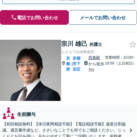
電話でお問い合わせ
メールでお問い合わせ
宗川 雄己
弁護士
ムネカワ法律事務所
四条駅
営業時間：10:00~
京
京都
18:00（土日祝日）
都
市下
から徒歩
|
府
京区
3分
生前贈与
【初回相談無料】【休日夜間相談可能】【電話相談可能】遺産分割協
議、遺言書作成など、ささいなことでも何でもご相談ください。じっ
くりとお話を伺い、分かりやすく丁寧にご説明いたします。依頼者の