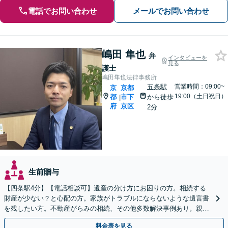
電話でお問い合わせ
メールでお問い合わせ
嶋田 隼也
弁
インタビューを
見る
護士
嶋田隼也法律事務所
五条駅
営業時間：09:00~
京
京都
19:00（土日祝日）
都
市下
から徒歩
|
府
京区
2分
生前贈与
【四条駅4分】【電話相談可】遺産の分け方にお困りの方。相続する
財産が少ない？と心配の方。家族がトラブルにならないような遺言書
を残したい方。不動産がらみの相続、その他多数解決事例あり。親身
に対応します【夜間・休日面談】【初回相談無料】
料金表を見る