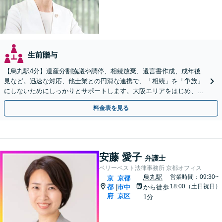
生前贈与
【烏丸駅4分】遺産分割協議や調停、相続放棄、遺言書作成、成年後
見など。迅速な対応、他士業との円滑な連携で、「相続」を「争族」
にしないためにしっかりとサポートします。大阪エリアをはじめ、出
張相談も対応します【Web面談可】【初回相談無料】
料金表を見る
安藤 愛子
弁護士
ベリーベスト法律事務所 京都オフィス
烏丸駅
営業時間：09:30~
京
京都
18:00（土日祝日）
都
市中
から徒歩
|
府
京区
1分