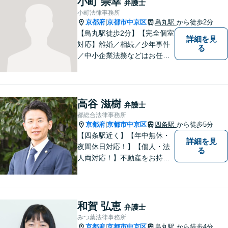
小町 崇幸
弁護士
に困難でも、常に明るく、前
小町法律事務所
向きな気持ちをもって、ご依
京都府
京都市中京区
烏丸駅
から徒歩2分
|
頼者様とともにより良い解決
【鳥丸駅徒歩2分】【完全個室
詳細を見
を目指します。
対応】離婚／相続／少年事件
る
／中小企業法務などはお任せ
ください。相談者様の状況を
的確に把握し、個々に寄り添
った対応をいたします。まず
はお気軽にご相談ください！
高谷 滋樹
弁護士
【近隣駐車場あり】
都総合法律事務所
京都府
京都市中京区
四条駅
から徒歩5分
|
【四条駅近く】【年中無休・
詳細を見
夜間休日対応！】【個人・法
る
人両対応！】不動産をお持ち
の方も、宅建資格者の弊所に
御相談ください！【LINE・Zo
om・オンライン相談に対応】
【24時間予約受付】【出張相
和賀 弘恵
弁護士
談可能】【弁護士保険（特
みつ葉法律事務所
約）全社対応いたします】
京都府
京都市中京区
烏丸駅
から徒歩4分
|