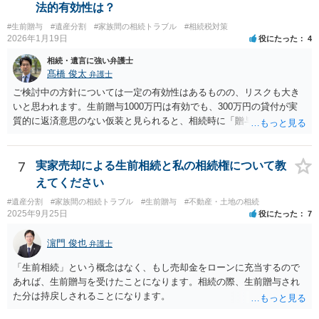
法的有効性は？
#生前贈与
#遺産分割
#家族間の相続トラブル
#相続税対策
2026年1月19日
役にたった
4
相続・遺言に強い弁護士
髙橋 俊太
弁護士
ご検討中の方針については一定の有効性はあるものの、リスクも大き
いと思われます。生前贈与1000万円は有効でも、300万円の貸付が実
質的に返済意思のない仮装と見られると、相続時に「贈与」と評価さ
れ、子から遺留分侵害額請求を受ける可能性があります。 その他の方
法として考えられるものとしては、 ①信託（家族信託・目的信託） 財
産を信託口に移し、受託者（信頼できる友人や専門職）に管理させ、
7
実家売却による生前相続と私の相続権について教
・生存中はあなたの生活費・介護費に優先充当 ・残余を友人や慈善団
えてください
体へ と使途を厳格に指定。相続ではなく信託帰属になるため、子の関
#遺産分割
#家族間の相続トラブル
#生前贈与
#不動産・土地の相続
与を大きく排除できます。 ②遺言＋生命保険の組合せ 生活資金は手元
2025年9月25日
役にたった
7
に残し、余剰資金で受取人を友人・団体にした保険を活用。保険金は
相続財産とは別枠で、遺留分対策にも有効と思われます。 ③負担付死
濵門 俊也
弁護士
因贈与 「介護・見守り等を条件に、死亡時に財産を渡す」契約。条件
不履行なら無効にでき、老後の安心を担保できます。 ④ 寄附予約＋解
「生前相続」という概念はなく、もし売却金をローンに充当するので
除条件 慈善団体への寄附を予約しつつ、資金不足時は解除できる条項
あれば、生前贈与を受けたことになります。相続の際、生前贈与され
を設定。 などがあり得るかと思われます。
た分は持戻しされることになります。