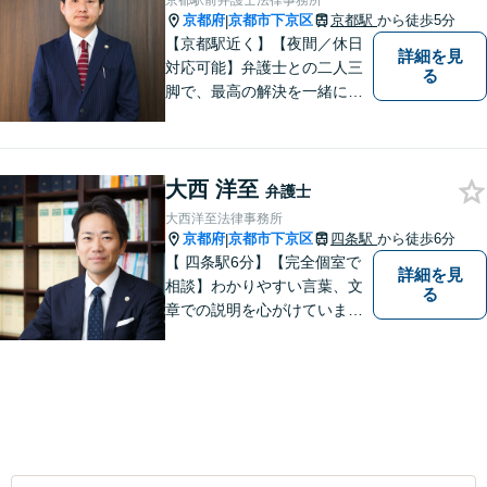
京都駅前弁護士法律事務所
経験１０年以上】になりま
京都府
京都市下京区
京都駅
から徒歩5分
|
す。
【京都駅近く】【夜間／休日
詳細を見
対応可能】弁護士との二人三
る
脚で、最高の解決を一緒に目
指しましょう。刑事事件／交
通事故／離婚問題／借金問題
／相続問題など、幅広く対応
大西 洋至
可能です。【地域に根ざした
弁護士
弁護士】まずは当事務所の無
大西洋至法律事務所
料法律相談をご体験くださ
京都府
京都市下京区
四条駅
から徒歩6分
|
い。
【 四条駅6分】【完全個室で
詳細を見
相談】わかりやすい言葉、文
る
章での説明を心がけていま
す。相談内容が明確な方はも
ちろんのこと、漠然と不安を
抱えている方も、まずは、お
気軽にご相談下さい。