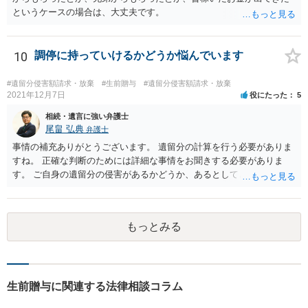
というケースの場合は、大丈夫です。
10
調停に持っていけるかどうか悩んでいます
#遺留分侵害額請求・放棄
#生前贈与
#遺留分侵害額請求・放棄
2021年12月7日
役にたった
5
相続・遺言に強い弁護士
尾畠 弘典
弁護士
事情の補充ありがとうございます。 遺留分の計算を行う必要がありま
すね。 正確な判断のためには詳細な事情をお聞きする必要がありま
す。 ご自身の遺留分の侵害があるかどうか、あるとしてどの程度の金
額となるかを正確に把握されたいのであれば、一度お近くの弁護士に
相談されるのが良いと思います。
もっとみる
生前贈与に関連する法律相談コラム