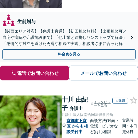
生前贈与
【関西エリア対応】【弁護士直通】【初回相談無料】【出張相談可／
自宅や病院や介護施設まで】「他士業と連携しワンストップで解決」
「感情的な対立を避けた円滑な相続の実現」相談者さまに合った解決
のプランをご提案
料金表を見る
電話でお問い合わせ
メールでお問い合わせ
十川 由紀
大阪府
インタビュ
ーを見る
子
弁護士
弁護士法人阪南合同法律事務所
営業時
京都市下京
面談方法(対面・
区
からも相
電話・ビデオな
間：本日
談受付中
ど)は応相談
定休日