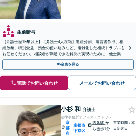
生前贈与
【弁護士歴15年以上】【弁護士4人在籍】遺産分割、遺言書作成、相
続放棄、特別受益、預金の使い込みなど、複雑化した相続トラブルも
お任せください。相談者が満足できる解決の実現のために、他士業と
連携し最善を尽くします【完全個室】
料金表を見る
電話でお問い合わせ
メールでお問い合わせ
小杉 和
弁護士
法律事務所オフィス・エトワレ
京
四条駅
か
営業時間：本
京都市
都
|
日定休日
ら徒歩1分
下京区
府