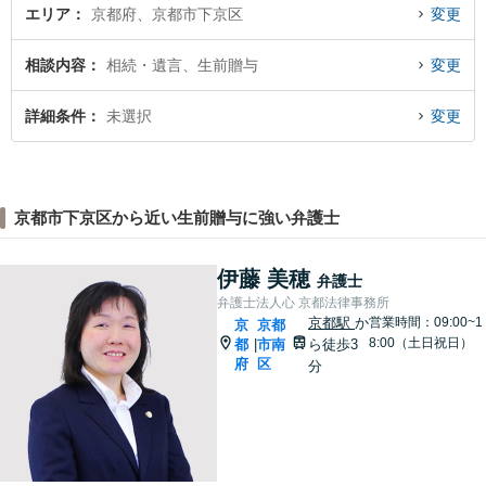
エリア
京都府、京都市下京区
変更
相談内容
相続・遺言、生前贈与
変更
詳細条件
未選択
変更
京都市下京区から近い生前贈与に強い弁護士
伊藤 美穂
弁護士
弁護士法人心 京都法律事務所
京都駅
か
営業時間：09:00~1
京
京都
8:00（土日祝日）
都
市南
ら徒歩3
|
府
区
分