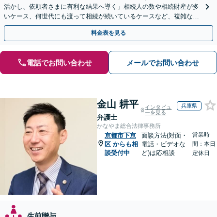
活かし、依頼者さまに有利な結果へ導く」相続人の数や相続財産が多
いケース、何世代にも渡って相続が続いているケースなど、複雑な事
案でも対応！協議、調停、審判どのフェーズからも相談可
料金表を見る
電話でお問い合わせ
メールでお問い合わせ
金山 耕平
兵庫県
インタビュ
ーを見る
弁護士
かなやま総合法律事務所
営業時
京都市下京
面談方法(対面・
区
からも相
電話・ビデオな
間：本日
談受付中
ど)は応相談
定休日
生前贈与