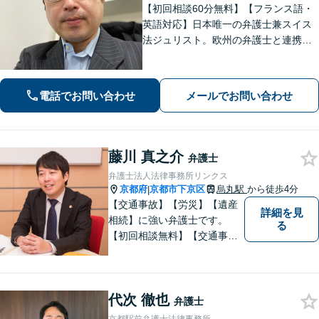
【初回相談60分無料】【フランス語・
英語対応】日本唯一の弁護士兼スイス
法ジュリスト。欧州の弁護士と連携し
クロスボーダーで支援。最後まで粘り
強く寄り添います！在欧州資産の引き
上げ／英仏日契約法務／ハーグ条約案
電話でお問い合わせ
メールでお問い合わせ
件などお任せ【WEB対応｜休日・夜間
相談可】
藤川 真之介
弁護士
弁護士法人法律事務所リンクス
京都府
京都市下京区
烏丸駅
から徒歩4分
|
【交通事故】【労災】【遺産
詳細を見
相続】に強い弁護士です。
る
【初回相談無料】【交通事故
電話相談可】【相続ウェブ相
談可】で対応させて頂きま
す。【烏丸駅徒歩４分 四条駅
代次 徹也
徒歩５分】の法律事務所リン
弁護士
クスの代表弁護士で【弁護士