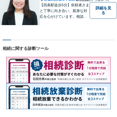
【四条駅徒歩5分】依頼者さま
詳細を見
と丁寧に向き合い、親身な対
る
応を心がけています。相談料
は何度でも無料、365日受付
可能です。離婚問題、相続分
野のご相談もお待ちしており
ます。【夜間・土日祝対応
可】
相続に関する診断ツール