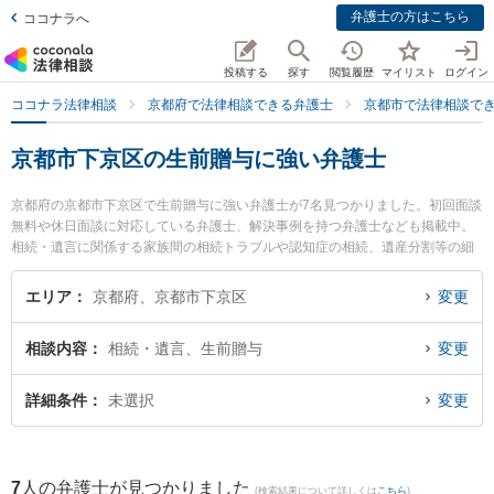
弁護士の方はこちら
ココナラへ
投稿する
探す
閲覧履歴
マイリスト
ログイン
ココナラ法律相談
京都府で法律相談できる弁護士
京都市で法律相談で
京都市下京区の生前贈与に強い弁護士
京都府の京都市下京区で生前贈与に強い弁護士が7名見つかりました。初回面談
無料や休日面談に対応している弁護士、解決事例を持つ弁護士なども掲載中。
相続・遺言に関係する家族間の相続トラブルや認知症の相続、遺産分割等の細
かな分野での絞り込み検索もでき便利です。特に荻野法律事務所の荻野 伸一弁
護士や嶋田隼也法律事務所の嶋田 隼也弁護士、ムネカワ法律事務所の宗川 雄己
エリア
京都府、京都市下京区
変更
弁護士のプロフィール情報や弁護士費用、強みなどが注目されています。『京
都市下京区で土日や夜間に発生した生前贈与のトラブルを今すぐに弁護士に相
相談内容
相続・遺言、生前贈与
変更
談したい』『生前贈与のトラブル解決の実績豊富な近くの弁護士を検索した
い』『初回相談無料で生前贈与を法律相談できる京都市下京区内の弁護士に相
談予約したい』などでお困りの相談者さんにおすすめです。
詳細条件
未選択
変更
7
人の弁護士が見つかりました
(検索結果について詳しくは
こちら
)