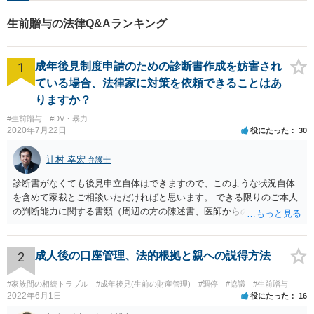
生前贈与の法律Q&Aランキング
1
成年後見制度申請のための診断書作成を妨害され
ている場合、法律家に対策を依頼できることはあ
りますか？
#生前贈与
#DV・暴力
2020年7月22日
役にたった
30
辻村 幸宏
弁護士
診断書がなくても後見申立自体はできますので、このような状況自体
を含めて家裁とご相談いただければと思います。 できる限りのご本人
の判断能力に関する書類（周辺の方の陳述書、医師からの聴取書等）
を整え、家裁の鑑定を経る前提で鑑定費用の予納金を用意し、申立て
をしていただければそこから先は進むのではないかと存じます。 ま
た、Aさんの意向を酌みすぎるあまりに後見申立ができない状況にして
2
成人後の口座管理、法的根拠と親への説得方法
いる施設の問題もありますので、当該地域の地域包括支援センターに
ご相談されるのもひとつの方法です。
#家族間の相続トラブル
#成年後見(生前の財産管理)
#調停
#協議
#生前贈与
2022年6月1日
役にたった
16