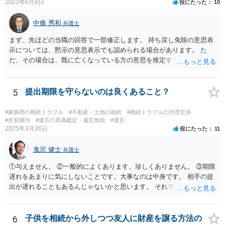
2022年6月8日
役にたった
10
中條 秀和
弁護士
まず、先ほどの当職の回答で一部修正します。 持ち戻し免除の意思表
示については、黙示の意思表示でも認められる場合があります。 た
だ、その場合は、既に亡くなっている方の意思を推定することになり
ますので、なかなか立証のハードルは高いと思われます。それゆえ、
持ち戻し免除の意思表示は書面で明確にしておいていただくべきとい
う結論は変わりません。 誤解を与えるような回答でした。失礼しまし
5
提出期限を守らないのは良くあること？
た。 文言については、「〇〇に対する生前贈与による特別受益の持ち
戻しをすべて免除する」というのがオーソドックスなものですが、ご
#家族間の相続トラブル
#不動産・土地の相続
#相続トラブルの代理交渉
心配ならば、弁護士のところに行って、特別受益となりそうな贈与に
#生前贈与
#遺言の真偽鑑定・遺言無効
#遺言
2025年3月26日
役にたった
11
ついて説明した上で、適切な文言についてご相談してみてはいかがで
しょうか。
鬼沢 健士
弁護士
①与えません。 ②一般的によくあります。珍しくありません。 ③期限
遅れをあまりに気にしないことです。大事なのは中身です。 相手の提
出が遅れることもあるんじゃないかと思います。 それでもあなた有利
にはなりません。
6
子供を相続から外しつつ友人に財産を譲る方法の