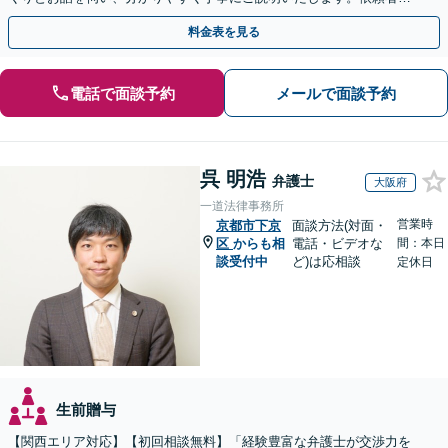
方の利益を最大化するために尽力いたします。
料金表を見る
電話で面談予約
メールで面談予約
呉 明浩
弁護士
大阪府
一道法律事務所
営業時
京都市下京
面談方法(対面・
区
からも相
電話・ビデオな
間：本日
談受付中
ど)は応相談
定休日
生前贈与
【関西エリア対応】【初回相談無料】「経験豊富な弁護士が交渉力を