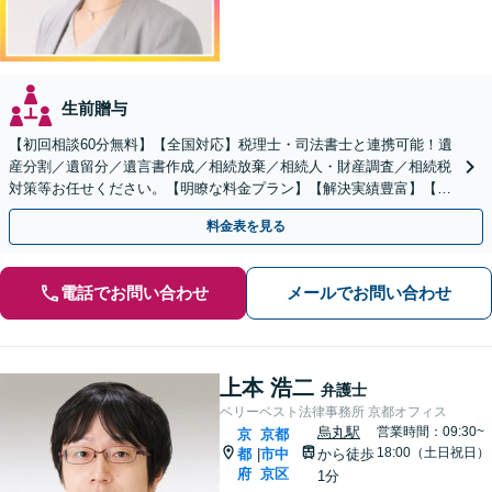
生前贈与
【初回相談60分無料】【全国対応】税理士・司法書士と連携可能！遺
産分割／遺留分／遺言書作成／相続放棄／相続人・財産調査／相続税
対策等お任せください。【明瞭な料金プラン】【解決実績豊富】【電
話相談可】
料金表を見る
電話でお問い合わせ
メールでお問い合わせ
上本 浩二
弁護士
ベリーベスト法律事務所 京都オフィス
烏丸駅
営業時間：09:30~
京
京都
18:00（土日祝日）
都
市中
から徒歩
|
府
京区
1分