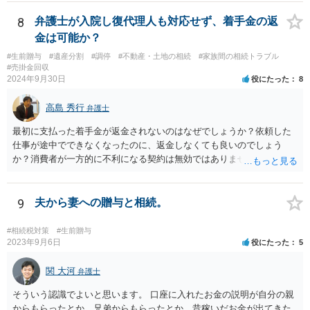
8
弁護士が入院し復代理人も対応せず、着手金の返
金は可能か？
#生前贈与
#遺産分割
#調停
#不動産・土地の相続
#家族間の相続トラブル
#売掛金回収
2024年9月30日
役にたった
8
高島 秀行
弁護士
最初に支払った着手金が返金されないのはなぜでしょうか？依頼した
仕事が途中でできなくなったのに、返金しなくても良いのでしょう
か？消費者が一方的に不利になる契約は無効ではありませんか？
着手金は、前の弁護士が倒れるまでにやった仕事に応じて清算する義
務があると思います。 倒れた弁護士が所属する弁護士会に相談さ
れた方がよいと思います。 倒れた弁護士は脳梗塞で倒れたようで
9
夫から妻への贈与と相続。
すが、 判断能力があり、復代理を倒れた弁護士の判断で復代理を
選任したのか 即ち、復代理人の選任は有効なのかという問題もあ
#相続税対策
#生前贈与
ると思います。
2023年9月6日
役にたった
5
関 大河
弁護士
そういう認識でよいと思います。 口座に入れたお金の説明が自分の親
からもらったとか、兄弟からもらったとか、昔稼いだお金が出てきた