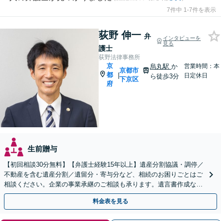
7件中 1-7件を表示
荻野 伸一
弁
インタビューを
見る
護士
荻野法律事務所
京
烏丸駅
か
営業時間：本
京都市
都
|
日定休日
ら徒歩3分
下京区
府
生前贈与
【初回相談30分無料】【弁護士経験15年以上】遺産分割協議・調停／
不動産を含む遺産分割／遺留分・寄与分など、相続のお困りごとはご
相談ください。企業の事業承継のご相談も承ります。遺言書作成など
生前対策もサポート【烏丸駅3分】【Web面談可】
料金表を見る