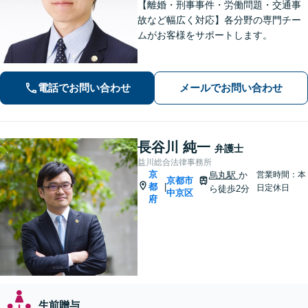
【離婚・刑事事件・労働問題・交通事
故など幅広く対応】各分野の専門チー
ムがお客様をサポートします。
電話でお問い合わせ
メールでお問い合わせ
長谷川 純一
弁護士
益川総合法律事務所
京
烏丸駅
か
営業時間：本
京都市
都
|
日定休日
ら徒歩2分
中京区
府
生前贈与