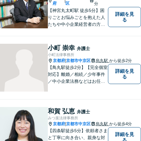
|
府
区
分
【神宮丸太町駅 徒歩5分】困
詳細を見
りごとお悩みごとを抱えた人
る
たちや中小企業経営者の方々
に寄り添い、迅速、的確、丁
寧をモットーとして全力でそ
の解決にあたります。どんな
小町 崇幸
弁護士
に困難でも、常に明るく、前
小町法律事務所
向きな気持ちをもって、ご依
京都府
京都市中京区
烏丸駅
から徒歩2分
|
頼者様とともにより良い解決
【鳥丸駅徒歩2分】【完全個室
詳細を見
を目指します。
対応】離婚／相続／少年事件
る
／中小企業法務などはお任せ
ください。相談者様の状況を
的確に把握し、個々に寄り添
った対応をいたします。まず
はお気軽にご相談ください！
和賀 弘恵
弁護士
【近隣駐車場あり】
みつ葉法律事務所
京都府
京都市中京区
烏丸駅
から徒歩4分
|
【四条駅徒歩5分】依頼者さま
詳細を見
と丁寧に向き合い、親身な対
る