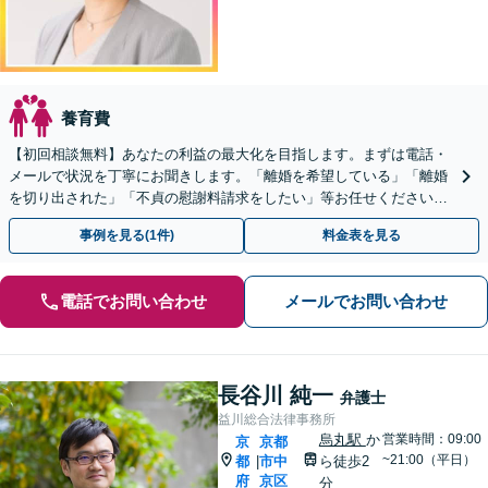
養育費
【初回相談無料】あなたの利益の最大化を目指します。まずは電話・
メールで状況を丁寧にお聞きします。「離婚を希望している」「離婚
を切り出された」「不貞の慰謝料請求をしたい」等お任せください。
【リーズナブルな料金設定】
事例を見る(1件)
料金表を見る
電話でお問い合わせ
メールでお問い合わせ
長谷川 純一
弁護士
益川総合法律事務所
烏丸駅
か
営業時間：09:00
京
京都
~21:00（平日）
都
市中
ら徒歩2
|
府
京区
分