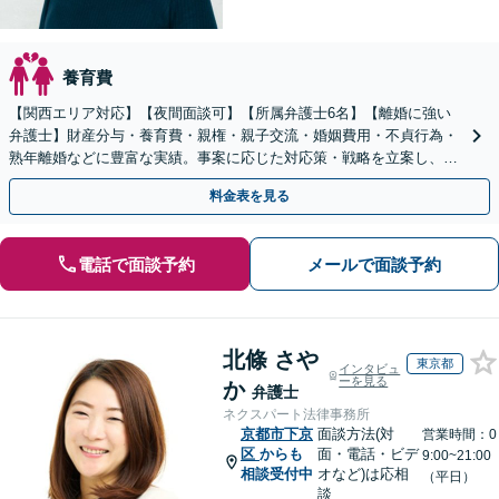
養育費
【関西エリア対応】【夜間面談可】【所属弁護士6名】【離婚に強い
弁護士】財産分与・養育費・親権・親子交流・婚姻費用・不貞行為・
熟年離婚などに豊富な実績。事案に応じた対応策・戦略を立案し、全
力で闘います。明るい人生の再スタートを！
料金表を見る
電話で面談予約
メールで面談予約
北條 さや
東京都
インタビュ
ーを見る
か
弁護士
ネクスパート法律事務所
京都市下京
面談方法(対
営業時間：0
区
からも
面・電話・ビデ
9:00~21:00
相談受付中
オなど)は応相
（平日）
談