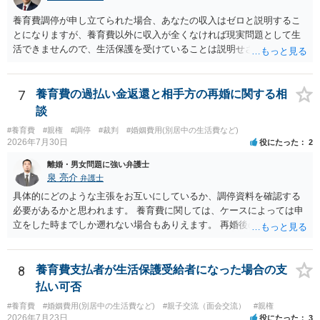
養育費調停が申し立てられた場合、あなたの収入はゼロと説明するこ
とになりますが、養育費以外に収入が全くなければ現実問題として生
活できませんので、生活保護を受けていることは説明せざるを得ない
可能性が高いと思います。 ただ、「生活保護を受けていたら養育費は
もらえなくなる」わけではありません。むしろ生活保護受給世帯で
も、養育費請求権があるならそれを行使すべきというのが国の基本的
7
養育費の過払い金返還と相手方の再婚に関する相
な考え方ですので、養育費を貰わないことの方が問題になります。た
談
だし、養育費を受領した場合には収入申告して保護費が調整（養育費
#養育費
#親権
#調停
#裁判
#婚姻費用(別居中の生活費など)
相当部分は支給額から控除）されますので、保護費を含めた総収入が
2026年7月30日
役にたった
2
増えるわけではないことが多いと思います（なお、現在相手方から養
育費を受領しているのであれば、ケースワーカーへ収入申告をしてお
離婚・男女問題に強い弁護士
られるはずです）。 生活保護の事実を明かしたくないという理由で裁
泉 亮介
弁護士
判外の合意で養育費の減額を合意するという方法も一応は考えられま
具体的にどのような主張をお互いにしているか、調停資料を確認する
すが、裁判所が関与しない当事者間の合意では、役所が減額そのもの
必要があるかと思われます。 養育費に関しては、ケースによっては申
あるいは減額幅の妥当性等を問題にする場合があるため、できれば減
立をした時までしか遡れない場合もありえます。 再婚後の相手方の行
額調停での解決が望ましいと思います。 生活保護世帯であれば、法テ
動がどのようなものであったのかも重要であるため、相手が再婚後の
ラスを利用して弁護士へ依頼することも考えられるでしょう（最終的
養育費に関するやりとり等があればそちらについても確認する必要が
には立替えを受けた弁護士費用等の償還が免除されるからです）。
あるでしょう。 公開相談の場での回答よりも個別に弁護士にご相談さ
8
養育費支払者が生活保護受給者になった場合の支
れることをお勧めいたします。
払い可否
#養育費
#婚姻費用(別居中の生活費など)
#親子交流（面会交流）
#親権
2026年7月23日
役にたった
3