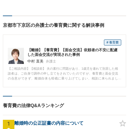
しました。目の前の依頼者に
とって一番妥当な解決策を見
出すことを心がけています。
京都市下京区の弁護士の養育費に関する解決事例
# 養育費
【離婚】【養育費】【面会交流】依頼者の不安に配慮
した面会交流が実現された事例
中村 直美
弁護士
【ご相談内容】【相談前】 夫の素行に問題があり、1歳児を連れて別居した相
談者は、ご自身で調停の申し立てをされていたのですが、養育費と面会交流
の合意ができず、離婚自体も暗礁に乗り上げてしまい、相談に来られまし
た。 【相談後】 相談者は子を夫に会わせることに強い抵抗感があったので、
支援機関等を利用して段階的な面会を試みることで、面会交流の実施が可能
かを調停段階で見極める方針をとりました。相談者の不安が和らぐ方法での
面会交流が実施される見込みとなったことから、夫側も養育費の支払いに応
じることとなり、調停が成立しました。 【先生のコメント】 調停では、面会
養育費の法律Q&Aランキング
交流に対する不安感を主張し、裁判所の協力、支援機関の協力を得て、段階
的な面会交流を実施していく方向で相談者さまも相手方夫も合意することが
できました。調停係属中に面会交流を段階的に実施することで、弁護士が立
1
会い、助言することが可能だったことがよかったと思います。
離婚時の公正証書の内容について