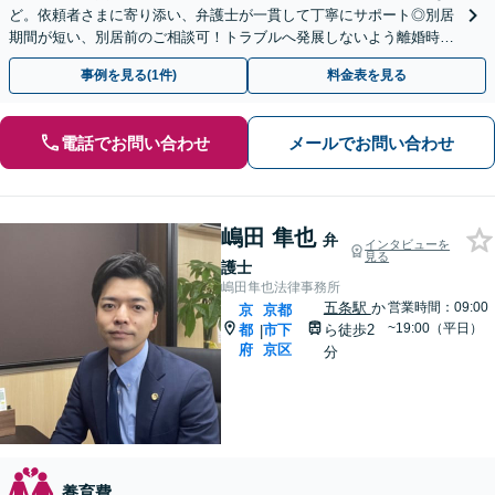
ど。依頼者さまに寄り添い、弁護士が一貫して丁寧にサポート◎別居
期間が短い、別居前のご相談可！トラブルへ発展しないよう離婚時の
取り決めもアドバイス。まずはお電話を【四条烏丸5分】
事例を見る(1件)
料金表を見る
電話でお問い合わせ
メールでお問い合わせ
嶋田 隼也
弁
インタビューを
見る
護士
嶋田隼也法律事務所
五条駅
か
営業時間：09:00
京
京都
~19:00（平日）
都
市下
ら徒歩2
|
府
京区
分
養育費