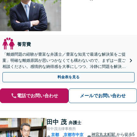
養育費
「離婚問題の経験が豊富な弁護士／豊富な知見で最適な解決策をご提
案」明確な離婚原因が思いつかなくても構わないので、まずは一度ご
相談ください。感情的な納得感を大事にしつつ、冷静に問題を解決
【休日・夜間面談あり】
料金表を見る
電話でお問い合わせ
メールでお問い合わせ
田中 茂
弁護士
田中茂法律事務所
神宮丸太町駅
から徒歩5
京都
京都市中京