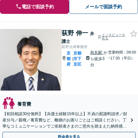
電話で面談予約
メールで面談予約
荻野 伸一
弁
インタビューを
見る
護士
荻野法律事務所
烏丸駅
か
営業時間：09:00
京
京都
~17:30（平日）
都
市下
ら徒歩3
|
府
京区
分
養育費
【初回相談30分無料】【弁護士経験15年以上】不貞の慰謝料請求／財
産分与／親権／養育費など、離婚のお困りごとはご相談ください。丁
寧なコミュニケーションでご依頼者さまのご意向を踏まえた納得感の
高い解決を目指します【烏丸駅3分】【Web面談可】
料金表を見る