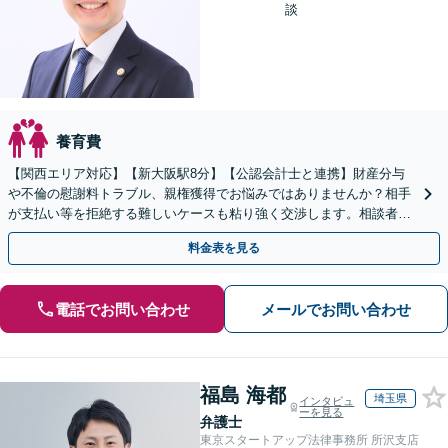
談
養育費
【関西エリア対応】【新大阪駅8分】【公認会計士と連携】財産分与
や不倫の慰謝料トラブル、親権獲得でお悩みではありませんか？相手
が支払い等を拒絶する難しいケースも粘り強く交渉します。相談者の
お気持ちに寄り添い、最後まで徹底サポート！
料金表を見る
電話でお問い合わせ
メールでお問い合わせ
福島 海都
埼玉県
インタビュ
ーを見る
弁護士
東京スタートアップ法律事務所 所沢支店