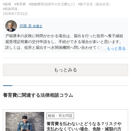
暴くことができるでしょう。「人生最後に話し合いをしないか？責め
#親権
#養育費
#婚姻費用(別居中の生活費など)
#親子交流（面会交流）
るとかはしない」というのは、モラハラ夫の典型的な常套句ですの
#親族関係
で、むしろそれを武器として使えるでしょう。 仮に弁護士からの通知
2026年7月31日
や裁判所からの調停期日通知書等が届いた場合、面倒ですが、粛々と
こちらも弁護士へ依頼して対応すれば良いと思います。モラハラ夫へ
川添 圭
弁護士
の対応は精神的に疲弊するので、弁護士へ任せればよいと思います。
戸籍謄本の反映に時間がかかる場合は、届出を行った役所へ養子縁組
届受理証明書の交付申請をし、手続ができる場合が多いと思います。
詳しくは、役所と届出すべき関係機関へ問い合わせてください。
もっとみる
養育費に関連する法律相談コラム
離婚・男女問題
養育費を払わないとどうなる？リスクや
支払わなくていい場合、免除・減額の方