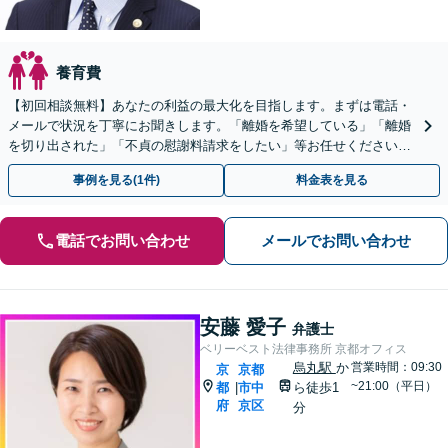
養育費
【初回相談無料】あなたの利益の最大化を目指します。まずは電話・
メールで状況を丁寧にお聞きします。「離婚を希望している」「離婚
を切り出された」「不貞の慰謝料請求をしたい」等お任せください。
【リーズナブルな料金設定】
事例を見る(1件)
料金表を見る
電話でお問い合わせ
メールでお問い合わせ
安藤 愛子
弁護士
ベリーベスト法律事務所 京都オフィス
烏丸駅
か
営業時間：09:30
京
京都
~21:00（平日）
都
市中
ら徒歩1
|
府
京区
分