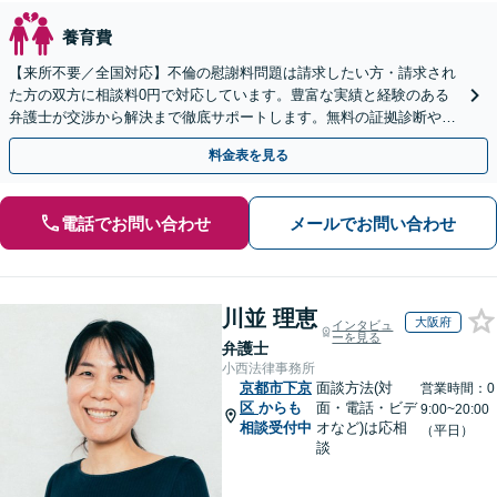
養育費
【来所不要／全国対応】不倫の慰謝料問題は請求したい方・請求され
た方の双方に相談料0円で対応しています。豊富な実績と経験のある
弁護士が交渉から解決まで徹底サポートします。無料の証拠診断や着
手金の返還保証もありますので安心してご相談ください。
料金表を見る
電話でお問い合わせ
メールでお問い合わせ
川並 理恵
大阪府
インタビュ
ーを見る
弁護士
小西法律事務所
京都市下京
面談方法(対
営業時間：0
区
からも
面・電話・ビデ
9:00~20:00
相談受付中
オなど)は応相
（平日）
談