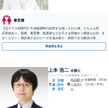
養育費
【法テラス利用可】不貞慰謝料の請求する側／された側、どちらも対
応実績あり。親権、養育費、監護者などお子さま関連のご相談もお任
せください。相談者さまのニーズを汲み取り、納得できる解決の実現
を目指します【Web面談可】【初回相談無料】
料金表を見る
上本 浩二
弁護士
ベリーベスト法律事務所 京都オフィス
烏丸駅
か
営業時間：09:30
京
京都
~21:00（平日）
都
市中
ら徒歩1
|
府
京区
分