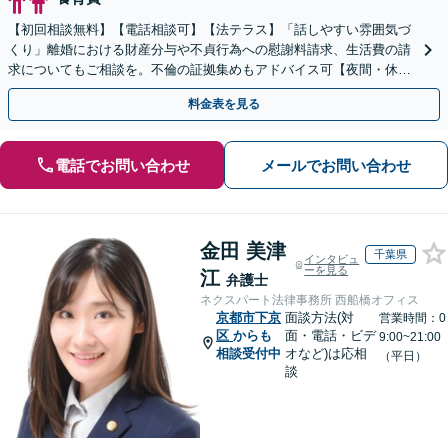
【初回相談無料】【電話相談可】【法テラス】「話しやすい雰囲気づ
くり」離婚における財産分与や不貞行為への慰謝料請求、生活費の請
求についてもご相談を。不倫の証拠集めもアドバイス可【夜間・休日
面談】【四条駅徒歩4分／五条駅徒歩2分】
料金表を見る
電話でお問い合わせ
メールでお問い合わせ
金田 美津
千葉県
インタビュ
ーを見る
江
弁護士
ネクスパート法律事務所 西船橋オフィス
京都市下京
面談方法(対
営業時間：0
区
からも
面・電話・ビデ
9:00~21:00
相談受付中
オなど)は応相
（平日）
談