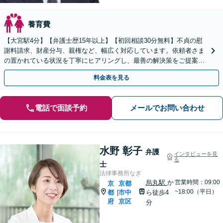
養育費
【大宮駅4分】【弁護士歴15年以上】【初回相談30分無料】不貞の慰
謝料請求、財産分与、親権など、幅広く対応しています。依頼者さま
の置かれている状況を丁寧にヒアリングし、最善の解決策をご提案し
ます。お悩みの際は、お気軽にご相談ください。
料金表を見る
電話で面談予約
メールでお問い合わせ
水野 彰子
弁護
インタビューを見
る
士
法律事務所なぎ
烏丸駅
か
営業時間：09:00
京
京都
~18:00（平日）
都
市中
ら徒歩4
|
府
京区
分