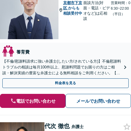
京都市下京
面談方法(対
営業時間：0
区
からも
面・電話・ビデ
6:30~22:00
相談受付中
オなど)は応相
（平日）
談
養育費
【不倫/慰謝料請求に強い弁護士(したい方/されている方)】不倫慰謝料
トラブルの相談は毎月100件以上、慰謝料問題でお困りの方はご相
談・解決実績の豊富な弁護士による無料相談をご利用ください。【不
倫相談は初回0円】【全国対応】
料金表を見る
電話でお問い合わせ
メールでお問い合わせ
代次 徹也
弁護士