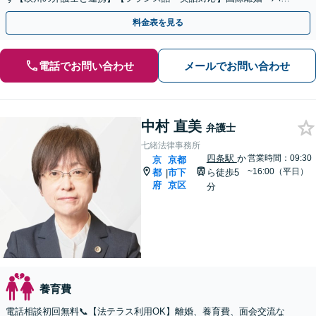
グ条約案件も円滑に支援【休日・夜間対応】【完全個室】
料金表を見る
電話でお問い合わせ
メールでお問い合わせ
中村 直美
弁護士
七緒法律事務所
四条駅
か
営業時間：09:30
京
京都
~16:00（平日）
都
市下
ら徒歩5
|
府
京区
分
養育費
電話相談初回無料📞【法テラス利用OK】離婚、養育費、面会交流な