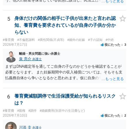
う、他人の財産を保管している状態に該当し、民法上は事務管理（597
条）が成立しているとはいえます。 現実に問題になることはさほど考
えにくくとも、表だってのお答えとしては元妻の了解なく処分するこ
とはできないというお答えになってしまいます。
5
身体だけの関係の相手に子供が出来たと言われ認
知、養育費を要求されているが自身の子供か分か
らない
#養育費
#不倫慰謝料
#異性関係(不貞等)
#婚外の妊娠
#子の認知
#中絶
2026年7月17日
役にたった
3
離婚・男女問題に強い弁護士
泉 亮介
弁護士
まずはDNA鑑定等を通してご自身の子なのかどうかを確認することが
必要となります。 また妊娠期間中の収入補償については、そもそも支
払義務自体から争いとなるかと思われます。仮に自身の子であったと
して、そのことから当然に補償義務が発生するものではありません。
相手に弁護士がついているということであれば、依頼をするかしない
かは別として一度ご自身も個別に弁護士に相談をされたほうが良いで
6
養育費減額調停で生活保護受給が知られるリスク
しょう。
は？
#養育費
#親権
#調停
#婚姻費用(別居中の生活費など)
2026年7月10日
役にたった
2
川添 圭
弁護士