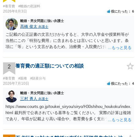
#養育費
#離婚の慰謝料
2026年8月3日
役にたった
6
離婚・男女問題に強い弁護士
髙橋 俊太
弁護士
ご記載の公正証書の文言だけからすると、大学の入学金や授業料等が
当然にこの「特別な費用」に含まれるとは言いにくいと思います。条
項に「等」という文言があるため、治療費・入院費だけに限定される
わけではありませんが、その前に「病気・事故に伴う費用」と明記さ
れていますので、通常は、病気や事故によって臨時に必要となった医
療費その他これに類する特別支出を念頭に置いた条項と読むのが自然
2
養育費の適正額についての相談
です。したがって、大学の入学金、授業料、受験費用などの教育費に
ついてまで、「この条項があるから当然に半額を請求できる」とまで
#養育費
#親権
#財産分与
は言いにくいと思われます。なお、通常、大学進学費用をどこまで負
2026年7月10日
役にたった
4
担すべきかについては、離婚時の合意内容のほか、子どもの年齢、大
離婚・男女問題に強い弁護士
学進学についての父母の認識、父母の学歴・収入・資産状況、進学先
三村 勇人
弁護士
や費用などを踏まえて個別に検討することになります。公正証書の他
https://www.courts.go.jp/toukei_siryou/siryo/H30shihou_houkoku/index.
の条項において、養育費の終期についてどのように定められている
html 裁判所で公表されている基準をご覧ください。 実際の計算は複雑
か、大学進学に関する定めの有無、「教育費」「進学費用」に関する
であり、年収が記載より高い場合や、教育費を多く支出予定される場
定めの有無等について確認する必要があると考えられます。
合、子が４人以上いる場合、再婚している場合など表を使えない場合
もございますが、本件のように簡易な相場観を知るためにはこちらで