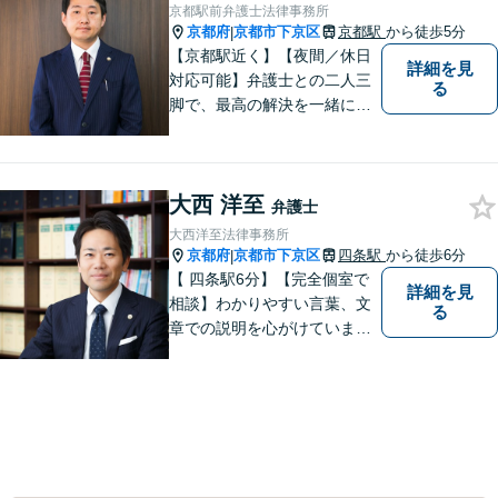
京都駅前弁護士法律事務所
京都府
京都市下京区
京都駅
から徒歩5分
|
【京都駅近く】【夜間／休日
詳細を見
対応可能】弁護士との二人三
る
脚で、最高の解決を一緒に目
指しましょう。刑事事件／交
通事故／離婚問題／借金問題
／相続問題など、幅広く対応
大西 洋至
可能です。【地域に根ざした
弁護士
弁護士】まずは当事務所の無
大西洋至法律事務所
料法律相談をご体験くださ
京都府
京都市下京区
四条駅
から徒歩6分
|
い。
【 四条駅6分】【完全個室で
詳細を見
相談】わかりやすい言葉、文
る
章での説明を心がけていま
す。相談内容が明確な方はも
ちろんのこと、漠然と不安を
抱えている方も、まずは、お
気軽にご相談下さい。