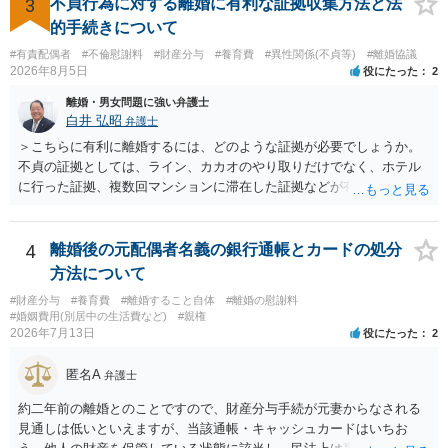
十分かと思います。
3
不貞行為に対する離婚に有利な証拠収集方法と法
的手続きについて
#有責配偶者
#不倫慰謝料
#財産分与
#養育費
#異性関係(不貞等)
#離婚協議
2026年8月5日
役にたった
2
離婚・男女問題に強い弁護士
白井 弘昭
弁護士
＞こちらに有利に離婚するには、どのような証拠が必要でしょうか。
不貞の証拠としては、ライン、カカオのやり取りだけでなく、ホテル
に行った証拠、複数回マンションに滞在した証拠などが有効です。 不
貞の証拠があれば、離婚をさらに有利に進める（離婚したい時期に離
婚する、慰謝料をとるなど）ことができると思われます。 ただし、不
貞発覚後、長期間同居を続けると、不貞を許したとの評価につながる
4
離婚後の元配偶者名義の銀行通帳とカードの処分
場合がありますので、ご注意ください。 以上、ご参考まで。
方法について
#財産分与
#養育費
#離婚すること自体
#離婚の慰謝料
#婚姻費用(別居中の生活費など)
#親権
2026年7月13日
役にたった
2
匿名A
弁護士
約二年前の離婚とのことですので、財産分与手続が元妻からなされる
見通しは低いといえますが、当該通帳・キャッシュカードはいちお