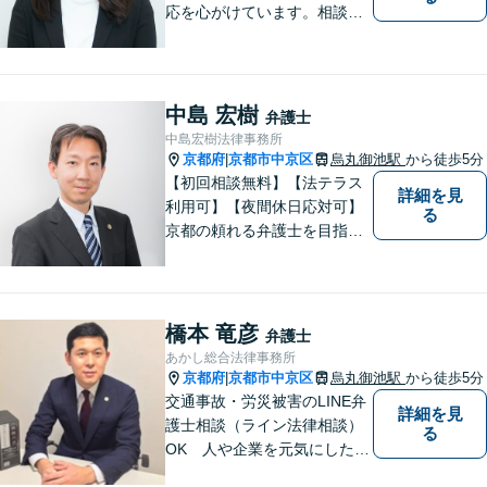
応を心がけています。相談料
は何度でも無料、365日受付
可能です。離婚問題、相続分
野のご相談もお待ちしており
ます。【夜間・土日祝対応
中島 宏樹
弁護士
可】
中島宏樹法律事務所
京都府
京都市中京区
烏丸御池駅
から徒歩5分
|
【初回相談無料】【法テラス
詳細を見
利用可】【夜間休日応対可】
る
京都の頼れる弁護士を目指し
ています。目線は低く、志は
高くをモットーに豊富な知識
と経験であなたの声を形にし
ます。
橋本 竜彦
弁護士
あかし総合法律事務所
京都府
京都市中京区
烏丸御池駅
から徒歩5分
|
交通事故・労災被害のLINE弁
詳細を見
護士相談（ライン法律相談）
る
OK 人や企業を元気にした
い、そんな思いで弁護士を志