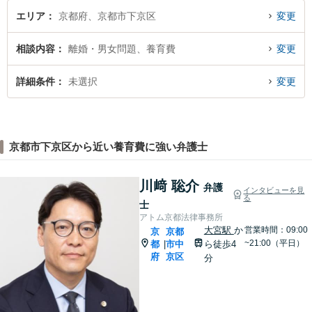
エリア
京都府、京都市下京区
変更
相談内容
離婚・男女問題、養育費
変更
詳細条件
未選択
変更
京都市下京区から近い養育費に強い弁護士
川﨑 聡介
弁護
インタビューを見
る
士
アトム京都法律事務所
大宮駅
か
営業時間：09:00
京
京都
~21:00（平日）
都
市中
ら徒歩4
|
府
京区
分