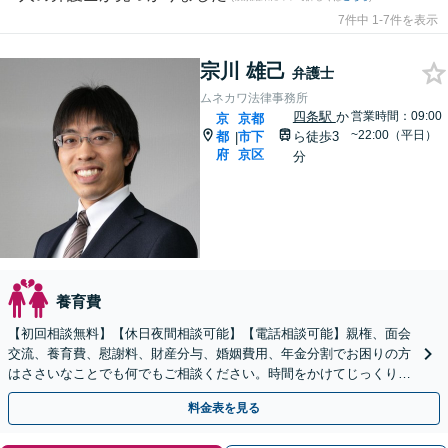
7件中 1-7件を表示
宗川 雄己
弁護士
ムネカワ法律事務所
四条駅
か
営業時間：09:00
京
京都
~22:00（平日）
都
市下
ら徒歩3
|
府
京区
分
養育費
【初回相談無料】【休日夜間相談可能】【電話相談可能】親権、面会
交流、養育費、慰謝料、財産分与、婚姻費用、年金分割でお困りの方
はささいなことでも何でもご相談ください。時間をかけてじっくりと
お話を伺い、未来に向けての再出発をサポートいたします。
料金表を見る