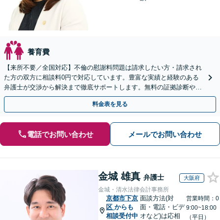
養育費
【来所不要／全国対応】不倫の慰謝料問題は請求したい方・請求され
た方の双方に相談料0円で対応しています。豊富な実績と経験のある
弁護士が交渉から解決まで徹底サポートします。無料の証拠診断や着
手金の返還保証もありますので安心してご相談ください。
料金表を見る
電話でお問い合わせ
メールでお問い合わせ
金城 雄真
弁護士
大阪府
金城・清水法律会計事務所
京都市下京
面談方法(対
営業時間：0
区
からも
面・電話・ビデ
9:00~18:00
相談受付中
オなど)は応相
（平日）