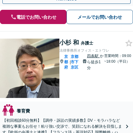
電話でお問い合わせ
メールでお問い合わせ
小杉 和
弁護士
法律事務所オフィス・エトワレ
四条駅
か
営業時間：09:00
京
京都
~18:00（平日）
都
市下
ら徒歩1
|
府
京区
分
養育費
【初回相談60分無料】【調停・訴訟の実績多数】DV・モラハラなど
複雑な事案もお任せ！粘り強い交渉で、笑顔になれる解決を目指しま
す【欧州の弁護士と連携】【フランス語・英語対応】国際離婚・ハー