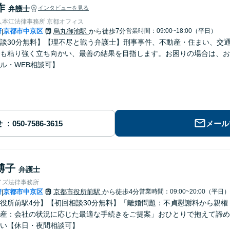
作
弁護士
インタビューを見る
人本江法律事務所 京都オフィス
府
京都市中京区
烏丸御池駅
から徒歩7分
営業時間：09:00~18:00（平日）
|
談30分無料】【理不尽と戦う弁護士】刑事事件、不動産・住まい、交
も粘り強く立ち向かい、最善の結果を目指します。お困りの場合は、お
ル・WEB相談可】
せ
メール
博子
弁護士
イズ法律事務所
府
京都市中京区
京都市役所前駅
から徒歩4分
営業時間：09:00~20:00（平日）
|
役所前駅4分】【初回相談30分無料】「離婚問題：不貞慰謝料から親
産：会社の状況に応じた最適な手続きをご提案」おひとりで抱えて諦め
い【休日・夜間相談可】