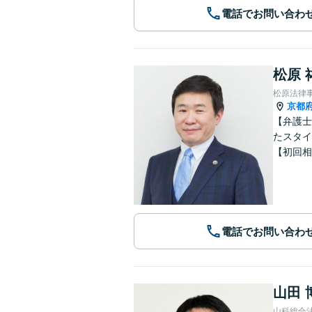
電話でお問い合わ
松原 
松原法律
京都
【弁護士
たスタイ
【初回相
電話でお問い合わ
山田 
山科総合