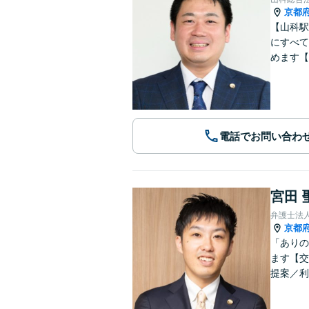
京都
【山科駅
にすべて
めます【
電話でお問い合わ
宮田 
弁護士法
京都
「ありの
ます【交
提案／利