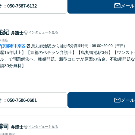
せ
メール
祐紀
弁護士
インタビューを見る
事務所
府
京都市中京区
烏丸御池駅
から徒歩5分
営業時間：09:00~20:00（平日）
|
歴15年以上】【京都のベテラン弁護士】【烏丸御池駅3分】【ワンス
ル」で問題解決へ。離婚問題、新型コロナが原因の借金、不動産問題な
談30分無料】
せ
メール
博司
弁護士
インタビューを見る
法律事務所