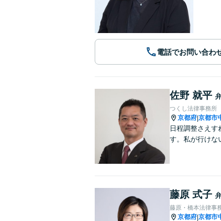
電話でお問い合わ
佐野 就平
つくし法律事務所
京都府
京都市
|
日程調整さえす
す。私が行けな
藤原 式子
藤原・橋本法律事
京都府
京都市
|