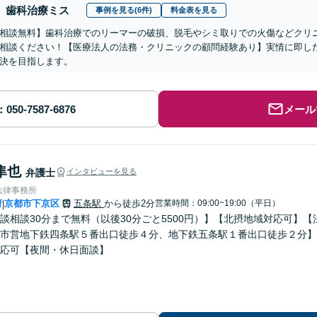
歯科治療ミス
事例を見る(6件)
料金表を見る
相談無料】歯科治療でのリーマーの破損、脱毛やシミ取りでの火傷などクリ
相談ください！【医療法人の法務・クリニックの顧問経験あり】実情に即し
決を目指します。
メール
隼也
弁護士
インタビューを見る
法律事務所
府
京都市下京区
五条駅
から徒歩2分
営業時間：09:00~19:00（平日）
|
談相談30分まで無料（以後30分ごと5500円）】【北摂地域対応可】
市営地下鉄四条駅５番出口徒歩４分、地下鉄五条駅１番出口徒歩２分】
応可【夜間・休日面談】