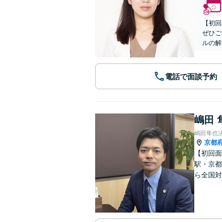
【初回
ぜひご
ルの解
電話で面談予約
嶋田 
嶋田隼也
京都
【初回面
駅・京都
ら全国対