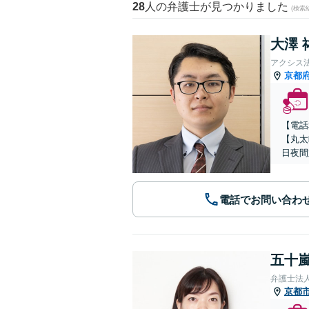
28
人の弁護士が見つかりました
(検索
大澤 
アクシス
京都
【電話
【丸太
日夜間
電話でお問い合わ
五十嵐
弁護士法
京都