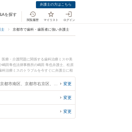
弁護士の方はこちら
&Aを探す
閲覧履歴
マイリスト
ログイン
護士
京都市で歯科・歯医者に強い弁護士
。医療・介護問題に関係する歯科治療ミスや美
や嶋田隼也法律事務所の嶋田 隼也弁護士、松原
歯科治療ミスのトラブルを今すぐに弁護士に相
きる京都市内の弁護士に相談予約したい』などで
京都府、京都市北区、京都市上京区、京都市左京区、京都市中京区、京都市東山区、京都市下京区、京都市南区、京都市右京区、京都市伏見区、京都市山科区、京都市西京区
変更
変更
変更