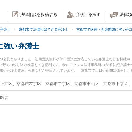
法律相談を投稿する
弁護士を探す
法律Q
弁護士
京都市で法律相談できる弁護士
京都市で医療・介護問題に強い弁
に強い弁護士
28名見つかりました。初回面談無料や休日面談に対応している弁護士なども掲載中
分野での絞り込み検索もでき便利です。特にアクシス法律事務所の大澤 祐紀弁護士
情報や弁護士費用、強みなどが注目されています。『京都市で土日や夜間に発生した
績豊富な近くの弁護士を検索したい』『初回相談無料で歯科治療ミスを法律相談で
医者