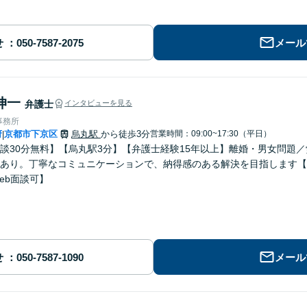
せ
メール
伸一
弁護士
インタビューを見る
事務所
府
京都市下京区
烏丸駅
から徒歩3分
営業時間：09:00~17:30（平日）
|
談30分無料】【烏丸駅3分】【弁護士経験15年以上】離婚・男女問題
あり。丁寧なコミュニケーションで、納得感のある解決を目指します【
eb面談可】
せ
メール