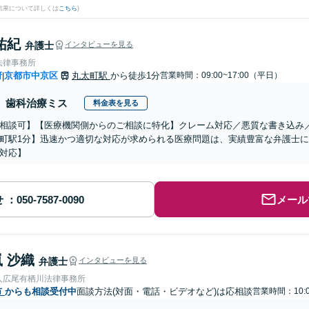
結果について詳しくは
こちら
)
祐紀
弁護士
インタビューを見る
法律事務所
府
京都市中京区
丸太町駅
から徒歩1分
営業時間：09:00~17:00（平日）
|
歯科治療ミス
料金表を見る
相談可】【医療機関側からのご相談に特化】クレーム対応／悪質な書き込み
町駅1分】迅速かつ適切な対応が求められる医療問題は、実績豊富な弁護士
対応】
せ
メール
 沙織
弁護士
インタビューを見る
人広尾有栖川法律事務所
市
からも相談受付中
面談方法(対面・電話・ビデオなど)は応相談
営業時間：10:0