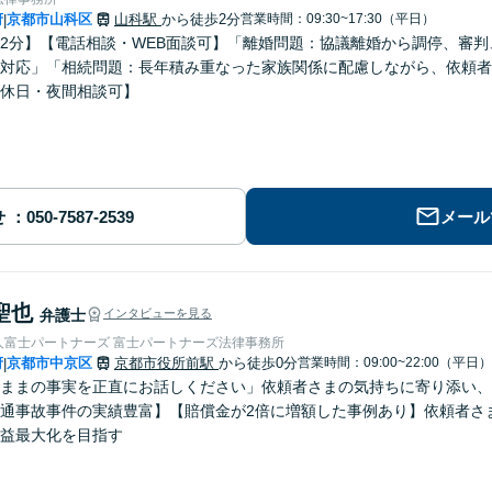
府
京都市山科区
山科駅
から徒歩2分
営業時間：09:30~17:30（平日）
|
2分】【電話相談・WEB面談可】「離婚問題：協議離婚から調停、審
対応」「相続問題：長年積み重なった家族関係に配慮しながら、依頼者
休日・夜間相談可】
せ
メール
聖也
弁護士
インタビューを見る
人富士パートナーズ 富士パートナーズ法律事務所
府
京都市中京区
京都市役所前駅
から徒歩0分
営業時間：09:00~22:00（平日）
|
ままの事実を正直にお話しください」依頼者さまの気持ちに寄り添い、
通事故事件の実績豊富】【賠償金が2倍に増額した事例あり】依頼者さ
益最大化を目指す