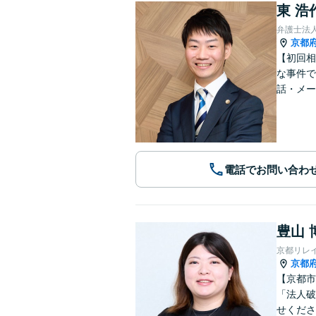
東 浩
弁護士法
京都
【初回相
な事件で
話・メー
電話でお問い合わ
豊山 
京都リレ
京都
【京都市
「法人破
せくださ