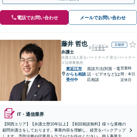
電話でお問い合わせ
メールでお問い合わせ
藤井 哲也
京都府
インタビュ
ーを見る
弁護士
弁護士法人富士パートナーズ 富士パートナー
ズ法律事務所
営業時
東近江市
面談方法(対面・電
からも相談
話・ビデオなど)は
間：本日
受付中
応相談
定休日
IT・通信業界
【関西エリア】【弁護士歴10年以上】【初回相談無料】様々な業種の
顧問弁護士をしております。事業内容を理解し、経営をバックアップ
します。予防法務や従業員トラブルはお任せください。個人事業主か