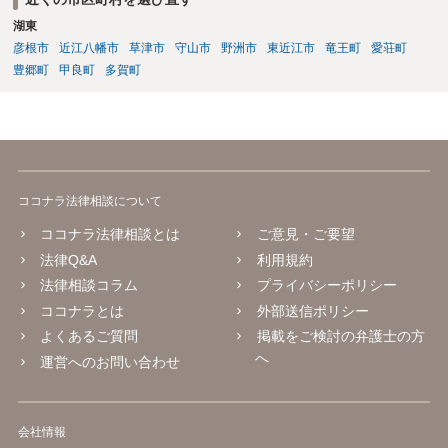
術の教授」(いわゆるパソコン教室)に該当するか否かについて、消費者
庁及び経済産業省の検討の結果、「パソコンの操作に関する知識や技
湖東
術の教授と一体不可分とならない限り、『特定継続的役務』に該当し
彦根市
近江八幡市
草津市
守山市
野洲市
東近江市
竜王町
愛荘町
ない」ことが明らかにされています。 【参考】インターネットを通じ
豊郷町
甲良町
多賀町
たプログラミング教育の提供が明確化されます~産業競争力強化法の
「グレーゾーン解消制度」の活用~（経済産業省サイト） https://www.
meti.go.jp/policy/jigyou_saisei/kyousouryoku_kyouka/shinjigyo-kaitaku
seidosuishin/press/141225_press.pdf
ココナラ法律相談について
ココナラ法律相談とは
ご意見・ご要望
法律Q&A
利用規約
法律相談コラム
プライバシーポリシー
ココナラとは
外部送信ポリシー
よくあるご質問
掲載をご検討の弁護士の方
へ
運営へのお問い合わせ
会社情報