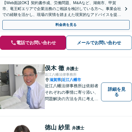
【Web面談OK】契約書作成、労働問題、M&Aなど、湖南市、甲賀
市、竜王町エリアで企業法務のご相談を検討している方へ。事業会社
での経験を活かし、現場の実情を踏まえた現実的なアドバイスを提供
いたします【顧問契約OK】【甲西駅1分】
料金表を見る
電話でお問い合わせ
メールでお問い合わせ
俣木 徹
弁護士
近江八幡法律事務所
滋賀県
近江八幡市
|
近江八幡法律事務所は依頼者
詳細を見
それぞれの事情に寄り添い、
る
問題解決の方法を共に考える
場所です。「弁護士に相談す
べき悩みなのかわからない
方」も、ぜひお気軽にご相談
ください。
徳山 紗里
弁護士