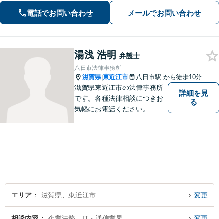
福祉や医療と連携し垣根を超えて解決
電話でお問い合わせ
メールでお問い合わせ
へと導きます。【休日、夜間対応可
能】
湯浅 浩明
弁護士
八日市法律事務所
滋賀県
東近江市
八日市駅
から徒歩10分
|
滋賀県東近江市の法律事務所
詳細を見
です。各種法律相談につきお
る
気軽にお電話ください。
エリア
滋賀県、東近江市
変更
相談内容
企業法務、IT・通信業界
変更