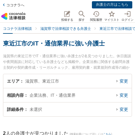
弁護士の方はこちら
ココナラへ
投稿する
探す
閲覧履歴
マイリスト
ログイン
ココナラ法律相談
滋賀県で法律相談できる弁護士
東近江市で法律相談
東近江市のIT・通信業界に強い弁護士
滋賀県の東近江市でIT・通信業界に強い弁護士が2名見つかりました。休日面談
や夜間面談に対応している弁護士なども掲載中。企業法務に関係する顧問弁護
士契約や契約書作成・リーガルチェック、雇用契約書・就業規則作成等の細か
な分野での絞り込み検索もでき便利です。特にことう法律事務所の藤田 祐介弁
護士や八日市法律事務所の湯浅 浩明弁護士のプロフィール情報や弁護士費用、
エリア
滋賀県、東近江市
変更
強みなどが注目されています。『東近江市で土日や夜間に発生したIT・通信業
界のトラブルを今すぐに弁護士に相談したい』『IT・通信業界のトラブル解決
相談内容
企業法務、IT・通信業界
変更
の実績豊富な近くの弁護士を検索したい』『初回相談無料でIT・通信業界を法
律相談できる東近江市内の弁護士に相談予約したい』などでお困りの相談者さ
んにおすすめです。
詳細条件
未選択
変更
2
人の弁護士が見つかりました
(検索結果について詳しくは
こちら
)