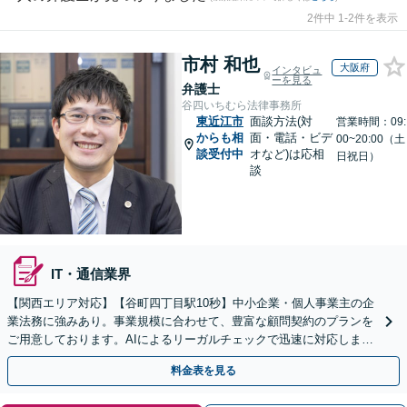
2件中 1-2件を表示
市村 和也
大阪府
インタビュ
ーを見る
弁護士
谷四いちむら法律事務所
東近江市
面談方法(対
営業時間：09:
からも相
面・電話・ビデ
00~20:00（土
談受付中
オなど)は応相
日祝日）
談
IT・通信業界
【関西エリア対応】【谷町四丁目駅10秒】中小企業・個人事業主の企
業法務に強みあり。事業規模に合わせて、豊富な顧問契約のプランを
ご用意しております。AIによるリーガルチェックで迅速に対応します
【夜間・休日の相談可能】【初回相談無料】
料金表を見る