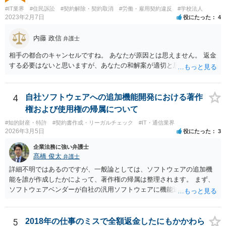
を請け負うことになったのかが問題です。 もし、「物理的にできな
#IT業界
#住民訴訟
#契約解除・契約取消
#労働・雇用契約違反
#学校法人
い」という意味が、単に「契約に記載された納期では間に合わない」
2023年2月7日
役にたった
4
ということであれば、それは単純に履行遅滞を理由とする債務不履行
ですから、契約解除は有効です。 「物理的にできない」が、そもそも
内藤 政信
弁護士
そのような開発は理論的に不可能（例えば、タイムマシンを作るとい
相手の都合のキャンセルですね。 あなたが原因とは思えません。 返金
う契約等）であれば、契約自体が無効になる可能性があります。 いず
する必要はないと思いますが、あなたの和解案が適切と思います。
れの場合であっても、結局は、上記の「物理的にできない」部分を除
いた部分は開発完了しているということですから、その部分に相当す
る請負代金は請求できる可能性があります。 ただし、当該開発完了部
4
自社ソフトウェアへの追加機能開発における著作
分だけでどれくらいの価値があるのか、が問題になります。 一般論は
以上で、より個別的なお話は、詳しい契約内容や開発内容を知る必要
権および使用権の帰属について
がありますので、正式に弁護士に相談することも検討された方がよい
#知的財産・特許
#契約書作成・リーガルチェック
#IT・通信業界
と思います。
2026年3月5日
役にたった
3
企業法務に強い弁護士
髙橋 俊太
弁護士
詳細不明ではあるのですが、一般論としては、ソフトウェアの追加機
能を誰が作成したかによって、著作権の帰属は整理されます。 まず、
ソフトウェアベンダーが自社の汎用ソフトウェアに機能追加を行った
場合、そのプログラムを実際に作成したのがベンダーであれば、特段
の合意がない限り、追加部分を含めたプログラムの著作権は原則とし
てベンダーに帰属します。利用者が費用を負担している場合でも、そ
5
2018年の仕事のミスで全額返金したにもかかわら