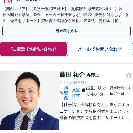
【関西エリア】【弁護士歴20年以上】【顧問契約は年間20万円～】神
社仏閣や不動産、飲食、メーカー製造業など、幅広い業界に対応しま
す【経営をサポート】契約書の確認から未払い残業代、売掛金回収、
事業承継までお任せください【初回面談無料】
料金表を見る
電話でお問い合わせ
メールでお問い合わせ
藤田 祐介
弁護士
ことう法律事務所
滋
能登川駅
か
営業時間：本
東近
賀
|
日定休日
ら徒歩1分
江市
県
【社会福祉士資格保有】丁寧なコミュ
ニケーションから依頼者さまにとって
最善の解決方法を提案、サポートいた
します。刑事事件での身柄解放、債務
整理の実績多数。法律だけではなく、