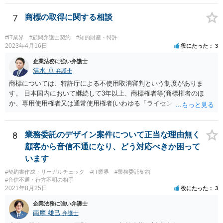
とを条件に割り引くサービスを提供していたケースですが、 明示的に
高評価と指示していなくても、全件報酬を支払うことを約してレビュ
7
商標の取得に関する相談
ーをさせるということになれば、結局はそれはレビュー内容について
事業者が関与していると評価され「事業者による表示（広告）」と判
#IT業界
#顧問弁護士契約
#知的財産・特許
断される余地は残るといえるでしょう。 あくまで、自身の嗜好に基づ
2023年4月16日
役にたった
3
く、自主的なレビューでなければステマ規制にひっかかる可能性があ
企業法務に強い弁護士
るのです。 ※消費者庁のステマ規制の運用ガイドラインであるhttps://
清水 卓
弁護士
www.caa.go.jp/policies/policy/representation/fair_labeling/guideline/ass
商標については、特許庁による不使用取消審判という制度がありま
ets/representation_cms216_230328_03.pdf の５頁（イ）、２（１）参
す。 日本国内において継続して3年以上、商標権者等(商標権者のほ
照
か、専用使用権者又は通常使用権者(いわゆる「ライセンシー」)が、指
定商品・指定役務について登録商標の使用をしていない場合、誰で
も、その指定商品・指定役務に関する商標登録を取り消すことについ
て、審判を請求することができます(商標法第50条第1項)。 また、登録
8
業務委託のデザイン案件について正当な理由無く
商標を有する企業から対象となる商標権を譲り受ける方法もあり得ま
顧客から音信不通になり、どう対応べきか困って
す。 いずれにしても、詳しい事情に基づく判断を要するご事案かと思
います
われますので、一度、商標権に詳しい弁護士や弁理士に直接相談の
#契約書作成・リーガルチェック
#IT業界
#業務委託契約
上、今後の方針の検討をなさってみるとよろしいかと思います。
#音信不通・行方不明の相手
2021年8月25日
役にたった
3
企業法務に強い弁護士
南摩 雄己
弁護士