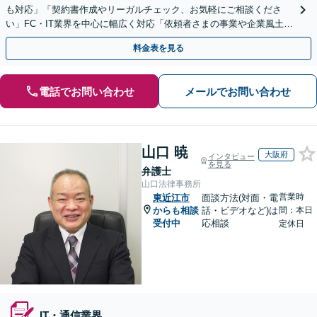
も対応」「契約書作成やリーガルチェック、お気軽にご相談くださ
い」FC・IT業界を中心に幅広く対応「依頼者さまの事業や企業風土を
熟知し、最適な解決策をご提案」【休日・夜間相談可】
料金表を見る
電話でお問い合わせ
メールでお問い合わせ
山口 暁
大阪府
インタビュー
を見る
弁護士
山口法律事務所
営業時
東近江市
面談方法(対面・電
からも相談
話・ビデオなど)は
間：本日
受付中
応相談
定休日
IT・通信業界