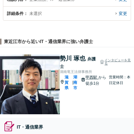
詳細条件
未選択
変更
東近江市から近いIT・通信業界に強い弁護士
勢川 琢也
弁護
インタビューを見
る
士
湖南竜王法律事務所
滋
湖
甲西駅
から
営業時間：本
賀
南
|
日定休日
徒歩1分
県
市
IT・通信業界