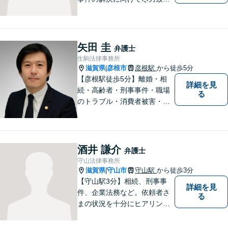
ます。
矢田 圭
弁護士
生駒法律事務所
滋賀県
彦根市
彦根駅
から徒歩5分
|
【彦根駅徒歩5分】離婚・相
詳細を見
続・高齢者・刑事事件・職場
る
のトラブル・消費者被害・法
人倒産などはお任せくださ
い。法人・個人問わず幅広い
案件を取り扱っています。
酒井 謙介
弁護士
守山法律事務所
滋賀県
守山市
守山駅
から徒歩3分
|
【守山駅3分】相続、刑事事
詳細を見
件、企業法務など。依頼者さ
る
まの状況を十分にヒアリング
し、あらゆる観点から解決策
をご提案してまいります。丁