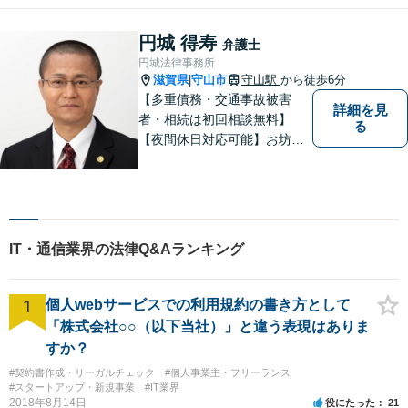
寧に、迅速に、柔軟に対応し
ます。お気軽にご相談くださ
円城 得寿
弁護士
い【隣接駐車場あり】
円城法律事務所
滋賀県
守山市
守山駅
から徒歩6分
|
【多重債務・交通事故被害
詳細を見
者・相続は初回相談無料】
る
【夜間休日対応可能】お坊さ
ん弁護士・僧籍を持つ弁護士
として、また、会社生活を経
験した者として、一般生活者
の目線で敷居が低い弁護士と
して、親身にあなたの立場に
IT・通信業界の法律Q&Aランキング
立って、ご相談に対応いたし
ます。
1
個人webサービスでの利用規約の書き方として
「株式会社○○（以下当社）」と違う表現はありま
すか？
#契約書作成・リーガルチェック
#個人事業主・フリーランス
#スタートアップ・新規事業
#IT業界
2018年8月14日
役にたった
21