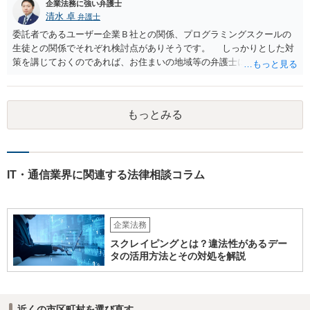
企業法務に強い弁護士
清水 卓
弁護士
委託者であるユーザー企業Ｂ社との関係、プログラミングスクールの
生徒との関係でそれぞれ検討点がありそうです。 しっかりとした対
策を講じておくのであれば、お住まいの地域等の弁護士に直接相談の
上、スクールの開業前から契約書等の準備を進めていくことをご検討
下さい。 (委託であるユーザー企業Ｂ社との関係) 例えば、 •プログラ
ミングスクールの生徒が開発案件に関わることを事前に把握•承諾して
もっとみる
いるか •準委任契約で要求される受託者の善管注意義務を果たせるか •
開発に関わった生徒がユーザー企業Ｂ社との間でプログラミングスク
ールＡ社が負っている秘密保持義務に違反しないようにする対策を講
じる (プログラミングスクールの生徒との関係) 例えば、 •プログラミ
ングスクールと生徒との間の契約関係•内容の整備（プログラミング講
IT・通信業界に関連する法律相談コラム
座の受講のみならず、開発案件の手伝いる等の対外的な関係も生ずる
ため) •ユーザー企業Ｂ社の開発案件を手伝った期間•時間が労務の提供
や受託業務の遂行として扱われれないか（これらの対価としての給与•
企業法務
報酬の発生の有無等） •生徒のミス等により発生した損害の責任の所在
（プログラミングスクールが責任を負う範囲、生徒が責任を負うこと
スクレイピングとは？違法性があるデー
があるのか否か等） •開発案件に関わった生徒がユーザー企業の秘密を
タの活用方法とその対処を解説
漏洩しないような対策を講じる なお、インターネットを通じたプログ
ラミング教育の提供が、特定商取引法上の「特定継続的役務」のう
ち、「電子計算機又はワードプロセッサーの操作に関する知識又 は技
近くの市区町村を選び直す