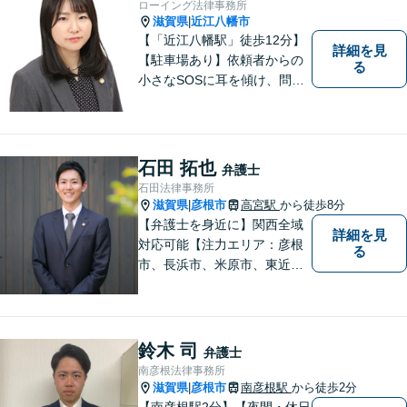
ローイング法律事務所
滋賀県
近江八幡市
|
【「近江八幡駅」徒歩12分】
詳細を見
【駐車場あり】依頼者からの
る
小さなSOSに耳を傾け、問題
解決に導くことが出来る、そ
んな弁護士でありたいと考え
ております。 ぜひ一度私にご
相談ください。
石田 拓也
弁護士
石田法律事務所
滋賀県
彦根市
高宮駅
から徒歩8分
|
【弁護士を身近に】関西全域
詳細を見
対応可能【注力エリア：彦根
る
市、長浜市、米原市、東近江
市、近江八幡市】日常で起こ
り得る法律問題の解決へ特
化。生まれ育った地元の皆さ
まに、不安を和らげベストな
鈴木 司
弁護士
解決策を提供します「迅速丁
南彦根法律事務所
寧」【無料相談有・駐車場完
滋賀県
彦根市
南彦根駅
から徒歩2分
|
備】【英語対応可】
【南彦根駅2分】【夜間・休日