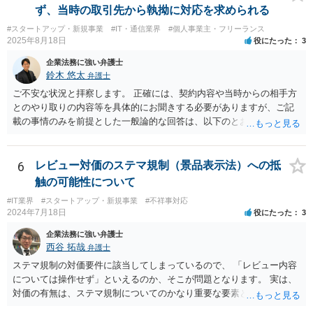
れだけで著作権が利用者に移転するわけではありません。 一方、利用
ず、当時の取引先から執拗に対応を求められる
者側に認められるのは通常、その追加機能を含むソフトウェアを契約
#スタートアップ・新規事業
#IT・通信業界
#個人事業主・フリーランス
の範囲内で利用する権利（使用許諾）にとどまることが多く、その具
2025年8月18日
役にたった
3
体的な範囲は契約内容によって決まります。たとえば、当該利用者の
みが使用できるのか、ベンダーが他の顧客にも同様の機能を提供でき
企業法務に強い弁護士
るのか、といった点は契約によって調整されるのが一般的です。 ま
鈴木 悠太
弁護士
た、契約で特別の定めを設けることにより、追加機能の著作権を利用
ご不安な状況と拝察します。 正確には、契約内容や当時からの相手方
者に帰属させる、あるいはベンダーに帰属させつつ利用者に独占的な
とのやり取りの内容等を具体的にお聞きする必要がありますが、ご記
使用権を認めるといった整理をすることも可能です。 したがって、費
載の事情のみを前提とした一般論的な回答は、以下のとおりです。 ①
用負担のみをもって著作権の帰属が決まるものではなく、著作物を創
相手方が主張し得た損害賠償請求権は、すでに消滅時効（2020年改正
作した主体と、当事者間の契約内容によって決まると考えられます。
前の商事消滅時効、不法行為消滅時効）にかかっている可能性が高い
です。 ②相手方の報告要求については、法的には従う義務はないでし
6
レビュー対価のステマ規制（景品表示法）への抵
ょう。 ③すでに対応は完了しており、もし相手方から今後具体的な法
触の可能性について
的請求ないし措置がなされれば改めて検討するという方針でもよいよ
#IT業界
#スタートアップ・新規事業
#不祥事対応
うに思われます。
2024年7月18日
役にたった
3
企業法務に強い弁護士
西谷 拓哉
弁護士
ステマ規制の対価要件に該当してしまっているので、 「レビュー内容
については操作せず」といえるのか、そこが問題となります。 実は、
対価の有無は、ステマ規制についてのかなり重要な要素となります。
近時ステマ規制で初の行政処分を受けたケースは、高評価を付けるこ