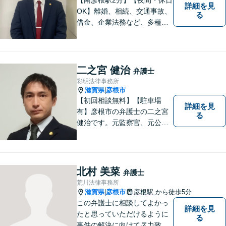
詳細を見
OK】離婚、相続、交通事故、
る
借金、企業法務など、多種多
様なご相談にお応えしており
ます。スピード感を持った対
応と密なコミュニケーション
をモットーに、皆様それぞれ
二之宮 健治
弁護士
に合った解決を図ってまいり
彩明法律事務所
ます。お気軽にご相談くださ
滋賀県
彦根市
|
い。
【初回相談無料】【駐車場
詳細を見
有】彦根市の弁護士の二之宮
る
健治です。元監察官、元公務
員の経歴を活かし、皆様のト
ラブル解決をしっかりサポー
トいたします。
北村 美菜
弁護士
荒川法律事務所
滋賀県
彦根市
彦根駅
から徒歩5分
|
この弁護士に相談してよかっ
詳細を見
たと思っていただけるように
る
事件の解決に向けて尽力致し