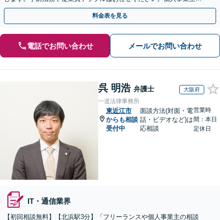
らのご相談も可【休日・夜間相談可】
料金表を見る
電話でお問い合わせ
メールでお問い合わせ
呉 明浩
弁護士
大阪府
一道法律事務所
営業時
東近江市
面談方法(対面・電
からも相談
話・ビデオなど)は
間：本日
受付中
応相談
定休日
IT・通信業界
【初回相談無料】【北浜駅3分】「フリーランスや個人事業主の相談