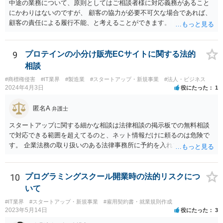
中途の業務について、原則としてはご相談者様に対応義務があること
にかわりはないのですが、 顧客の協力が必要不可欠な場合であれば、
顧客の責任による履行不能、と考えることができます。 トラブルにな
った時のことを考え、履行不能に至る経緯については日付付きのメモ
などで 簡単にでもまとめておくこと、顧客とのやり取りのログを証拠
として保存しておくこともお勧めいたします。
9
プロテインの小分け販売ECサイトに関する法的
相談
#商標権侵害
#IT業界
#製造業
#スタートアップ・新規事業
#法人・ビジネス
2024年4月3日
役にたった
1
匿名A
弁護士
スタートアップに関する細かな相談は法律相談の掲示板での無料相談
で対応できる範囲を超えてるのと、ネット情報だけに頼るのは危険で
す。 企業法務の取り扱いのある法律事務所に予約を入れて、リーガル
リスクチェックの法務サービスのご依頼をされることをお勧め致しま
す。
10
プログラミングスクール開業時の法的リスクにつ
いて
#IT業界
#スタートアップ・新規事業
#雇用契約書・就業規則作成
2023年5月14日
役にたった
3