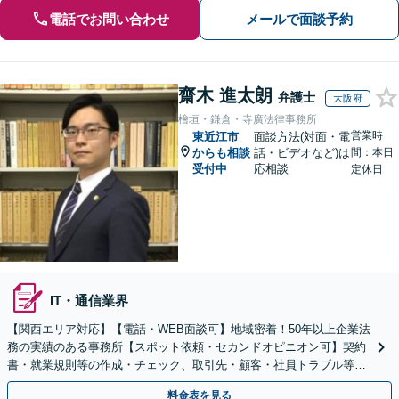
電話でお問い合わせ
メールで面談予約
齋木 進太朗
弁護士
大阪府
檜垣・鎌倉・寺廣法律事務所
営業時
東近江市
面談方法(対面・電
からも相談
話・ビデオなど)は
間：本日
受付中
応相談
定休日
IT・通信業界
【関西エリア対応】【電話・WEB面談可】地域密着！50年以上企業法
務の実績のある事務所【スポット依頼・セカンドオピニオン可】契約
書・就業規則等の作成・チェック、取引先・顧客・社員トラブル等、
お気軽にご相談ください【事前予約で休日・夜間対応】
料金表を見る