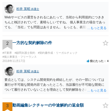
杉井 英昭
弁護士
Webサービスの運営をされるにあたって、当初から利用規約につきき
ちんと検討されていて、素晴らしいですね。 個人事業主の場合であっ
ても、「当社」でも問題はありません。 もっとも、表現に違和感があ
るというのであれば、屋号を使うとよいでしょう。 例えば、田中一郎
さんが「ABCウェブサービス」の屋号で事業を運営する際には、「当
社」の代わりに「ABCウェブサービス」とか「ABCWS」を使う等で
2
一方的な契約解除の件
す。
#IT業界
#顧問弁護士契約
#契約書作成・リーガルチェック
#個人事業主・フリーランス
2018年11月17日
役にたった
4
杉井 英昭
弁護士
要点としては、システム開発契約を締結したが、その一部については
履行が不可能な開発内容であったところ、当該履行が不可能な開発に
ついて履行されていないことを理由として契約解除をされた。そこ
で、既に開発を完了したものについての請負代金を請求できるか、と
いうご質問であると理解しました。 まず、「物理的にできない開発で
一方的に契約不履行のように伝えられ」とのことですが、「物理的に
3
動画編集レクチャーの中途解約の返金額
できない」と真に言えるのかどうか、なぜ「物理的にできない開発」