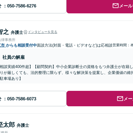
せ
メール
智之
弁護士
インタビューを見る
法律事務所
江市
からも相談受付中
面談方法(対面・電話・ビデオなど)は応相談
営業時間：
社員の解雇
相談実績400件超】【顧問契約】中小企業診断士の資格をもつ弁護士が在籍し
りが厳しくても、法的整理に限らず、様々な解決策を提案し、企業価値の維
駐車場あり】
せ
メー
堅太郎
弁護士
事務所