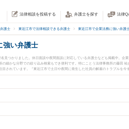
法律相談を投稿する
弁護士を探す
法律Q
弁護士
東近江市で法律相談できる弁護士
東近江市で企業法務に強い弁護
に強い弁護士
2名見つかりました。休日面談や夜間面談に対応している弁護士なども掲載中。企
等の細かな分野での絞り込み検索もでき便利です。特にことう法律事務所の藤田 祐
注目されています。『東近江市で土日や夜間に発生した社員の解雇のトラブルを今
い』『初回相談無料で社員の解雇を法律相談できる東近江市内の弁護士に相談予約