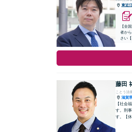
東近
【全国
者から
さい【
藤田 
ことう法
滋賀
【社会福
す。刑事
す。【休