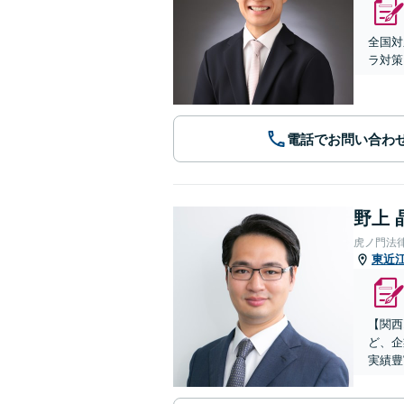
全国対
ラ対策
電話でお問い合わ
野上 
虎ノ門法
東近
【関西
ど、企
実績豊