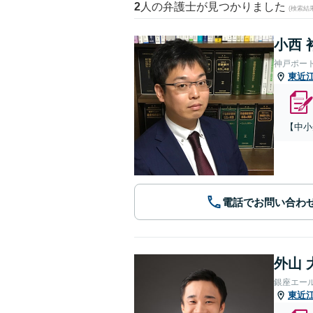
2
人の弁護士が見つかりました
(検索結
小西 
神戸ポー
東近
【中小
電話でお問い合わ
外山 
銀座エー
東近