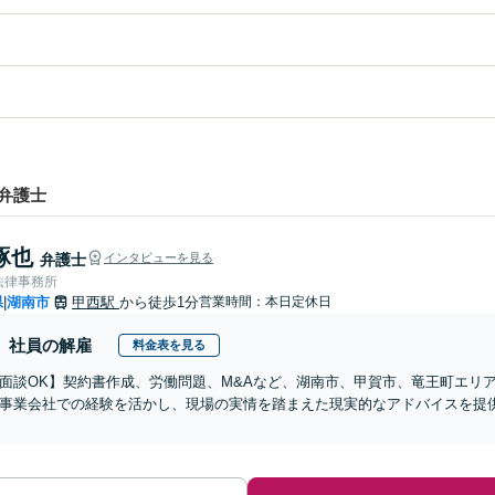
弁護士
琢也
弁護士
インタビューを見る
法律事務所
県
湖南市
甲西駅
から徒歩1分
営業時間：本日定休日
|
社員の解雇
料金表を見る
b面談OK】契約書作成、労働問題、M&Aなど、湖南市、甲賀市、竜王町エリ
事業会社での経験を活かし、現場の実情を踏まえた現実的なアドバイスを提
】