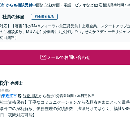
江市
からも相談受付中
面談方法(対面・電話・ビデオなど)は応相談
営業時間：
社員の解雇
料金表を見る
対応】【著書2作がM&Aフォーラム賞正賞受賞】上場企業、スタートアップ
のご相談多数。M＆Aを仲介業者に丸投げしていませんか？デューデリジェ
初回無料】
メールでお問い合わせ
祐介
弁護士
律事務所
県
東近江市
能登川駅
から徒歩1分
営業時間：本日定休日
|
祉士資格保有】丁寧なコミュニケーションから依頼者さまにとって最善
事件での身柄解放、債務整理の実績多数。法律だけではなく、福祉や医
日、夜間対応可能】