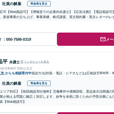
社員の解雇
料金表を見る
応可【Web面談可】【博報堂での企業内弁護士】【広告法務】【電話相談可】Yo
、新規事業の立ち上げ、事業承継、株式譲渡、英文契約書・英文レターのレ
せ
メー
晶平
弁護士
インタビューを見る
律経済事務所 和歌山支店
江市
からも相談受付中
面談方法(対面・電話・ビデオなど)は応相談
営業時間：
社員の解雇
料金表を見る
エリア対応】【初回相談30分無料】労働事件や債権回収、景品表示法関連の
業が抱える問題に幅広く対応します。紛争を未然に防ぐための予防法務にも
富【Web相談可】