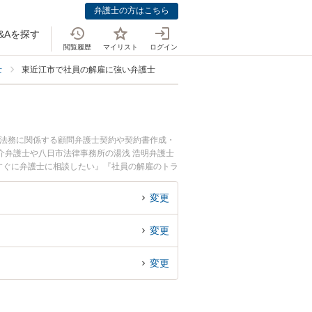
弁護士の方はこちら
&Aを探す
閲覧履歴
マイリスト
ログイン
士
東近江市で社員の解雇に強い弁護士
業法務に関係する顧問弁護士契約や契約書作成・
介弁護士や八日市法律事務所の湯浅 浩明弁護士
すぐに弁護士に相談したい』『社員の解雇のトラ
したい』などでお困りの相談者さんにおすすめで
変更
変更
変更