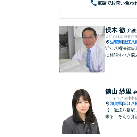
電話でお問い合わ
俣木 徹
弁護
近江八幡法律事務
滋賀県
近江八
|
近江八幡法律事
に相談すべき悩
徳山 紗里
ローイング法律事
滋賀県
近江八
|
【「近江八幡駅
来る、そんな弁