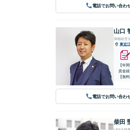
電話でお問い合わ
山口 
湖都経営
東近
【年間
資金繰
【無料
電話でお問い合わ
柴田 
LBX法律