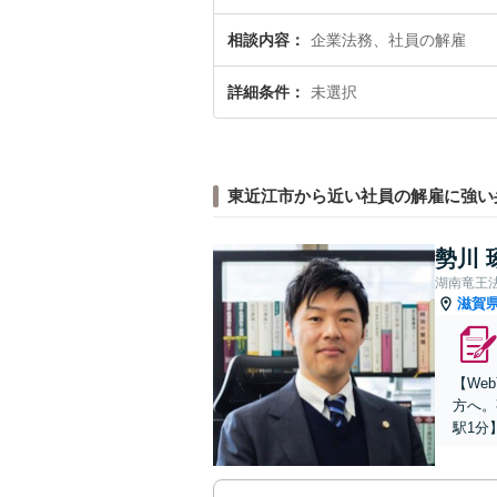
相談内容
企業法務、社員の解雇
詳細条件
未選択
東近江市から近い社員の解雇に強い
勢川 
湖南竜王
滋賀
【We
方へ。
駅1分