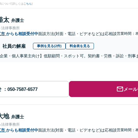
果について詳しくは
こちら
)
裕太
弁護士
ト法律事務所
江市
からも相談受付中
面談方法(対面・電話・ビデオなど)は応相談
営業時間：
社員の解雇
事例を見る(2件)
料金表を見る
企業・個人事業主向け】低額顧問・スポット可。契約書・労務・訴訟・刑事
せ
メール
大地
弁護士
ル法律事務所
江市
からも相談受付中
面談方法(対面・電話・ビデオなど)は応相談
営業時間：