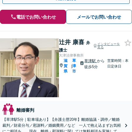
電話でお問い合わせ
メールでお問い合わせ
辻井 康喜
弁
インタビューを
見る
護士
大津法律事務所
滋
草
草津駅
から
営業時間：本
賀
津
|
日定休日
徒歩5分
県
市
離婚審判
【草津駅5分｜駐車場あり】【弁護士歴20年】離婚協議・調停／離婚
裁判／財産分与／慰謝料／婚姻費用／など 一人で抱え込まずお気軽
にご相談を。。現在、離婚・慰謝料に関しては無料相談を実施してお