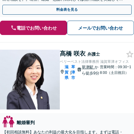
りませんのでご注意下さい。
料金表を見る
電話でお問い合わせ
メールでお問い合わせ
髙橋 咲衣
弁護士
ベリーベスト法律事務所 滋賀草津オフィス
滋
草
草津駅
か
営業時間：09:30~1
賀
津
|
8:00（土日祝日）
ら徒歩9分
県
市
離婚審判
【初回相談無料】あなたの利益の最大化を目指します。まずは電話・