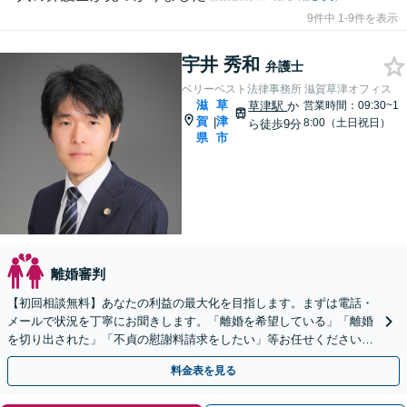
9件中 1-9件を表示
宇井 秀和
弁護士
ベリーベスト法律事務所 滋賀草津オフィス
滋
草
草津駅
か
営業時間：09:30~1
賀
津
|
8:00（土日祝日）
ら徒歩9分
県
市
離婚審判
【初回相談無料】あなたの利益の最大化を目指します。まずは電話・
メールで状況を丁寧にお聞きします。「離婚を希望している」「離婚
を切り出された」「不貞の慰謝料請求をしたい」等お任せください。
【リーズナブルな料金設定】
料金表を見る