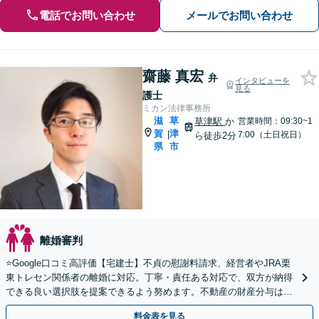
電話でお問い合わせ
メールでお問い合わせ
齋藤 真宏
弁
インタビューを
見る
護士
ミカン法律事務所
滋
草
草津駅
か
営業時間：09:30~1
賀
津
|
7:00（土日祝日）
ら徒歩2分
県
市
離婚審判
⭐️Google口コミ高評価【宅建士】不貞の慰謝料請求、経営者やJRA栗
東トレセン関係者の離婚に対応。丁寧・責任ある対応で、双方が納得
できる良い選択肢を提案できるよう努めます。不動産の財産分与はお
任せ【予約で夜間・休日対応可】【駐車場あり】
料金表を見る