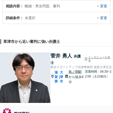
相談内容
離婚・男女問題、審判
変更
詳細条件
未選択
変更
草津市から近い審判に強い弁護士
菅井 勇人
弁護
インタビューを見
る
士
東京スタートアップ法律事務所 滋賀大津支店
島ノ関駅
営業時間：06:30~2
滋
大
2:00（土日祝日）
賀
津
から徒歩4
|
県
市
分