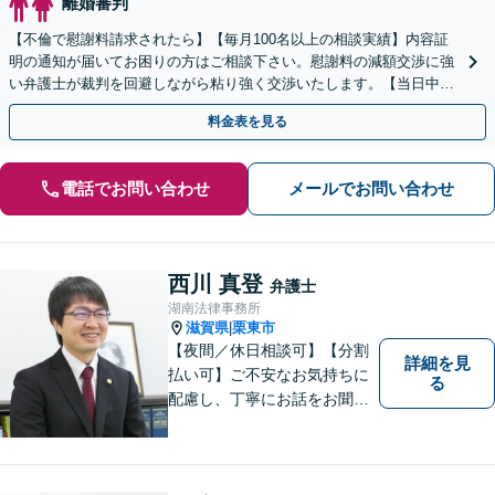
離婚審判
【不倫で慰謝料請求されたら】【毎月100名以上の相談実績】内容証
明の通知が届いてお困りの方はご相談下さい。慰謝料の減額交渉に強
い弁護士が裁判を回避しながら粘り強く交渉いたします。【当日中の
相談可(予約制)】【滋賀県全域対応】
料金表を見る
電話でお問い合わせ
メールでお問い合わせ
西川 真登
弁護士
湖南法律事務所
滋賀県
栗東市
|
【夜間／休日相談可】【分割
詳細を見
払い可】ご不安なお気持ちに
る
配慮し、丁寧にお話をお聞き
することを信条としていま
す。お悩みの方は、一度お問
い合わせください。