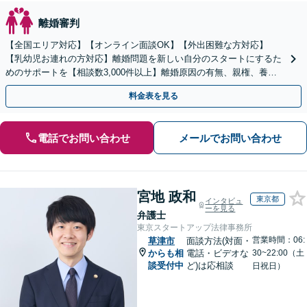
離婚審判
【全国エリア対応】【オンライン面談OK】【外出困難な方対応】
【乳幼児お連れの方対応】離婚問題を新しい自分のスタートにするた
めのサポートを【相談数3,000件以上】離婚原因の有無、親権、養育
費、財産分与、慰謝料請求【夜間・休日相談可】
料金表を見る
電話でお問い合わせ
メールでお問い合わせ
宮地 政和
東京都
インタビュ
ーを見る
弁護士
東京スタートアップ法律事務所
営業時間：06:
草津市
面談方法(対面・
からも相
電話・ビデオな
30~22:00（土
談受付中
ど)は応相談
日祝日）