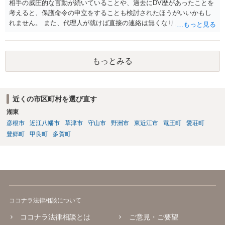
相手の威圧的な言動が続いていることや、過去にDV歴があったことを
考えると、保護命令の申立をすることも検討されたほうがいいかもし
れません。 また、代理人が就けば直接の連絡は無くなりますので、ご
相談者の方も代理人を立てるのも一手です。 面会交流含め、元夫との
やりとりが相当ご心労になっていると見受けられますので、一度弁護
士や行政の相談窓口にご相談されることをお勧め致します。
もっとみる
近くの市区町村を選び直す
湖東
彦根市
近江八幡市
草津市
守山市
野洲市
東近江市
竜王町
愛荘町
豊郷町
甲良町
多賀町
ココナラ法律相談について
ココナラ法律相談とは
ご意見・ご要望