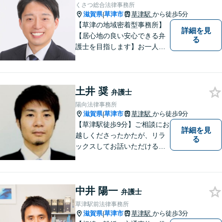
くさつ総合法律事務所
滋賀県
草津市
草津駅
から徒歩5分
|
【草津の地域密着型事務所】
詳細を見
【居心地の良い安心できる弁
る
護士を目指します】お一人お
ひとりに寄り添い、納得のい
く問題解決はもちろん、精神
面のサポートをいたします。
土井 奨
大規模事務所にはできないき
弁護士
め細やかさが魅力。お気軽に
陽向法律事務所
ご相談ください！
滋賀県
草津市
草津駅
から徒歩9分
|
【草津駅徒歩9分】ご相談にお
詳細を見
越しくださったかたが、リラ
る
ックスしてお話いただけるよ
うな対応を心がけておりま
す。法的トラブルに対して弁
護士が力になれることは多い
中井 陽一
です。 ご相談を躊躇われてい
弁護士
る方もお気軽に、ご相談にい
草津駅前法律事務所
らしてください。
滋賀県
草津市
草津駅
から徒歩3分
|