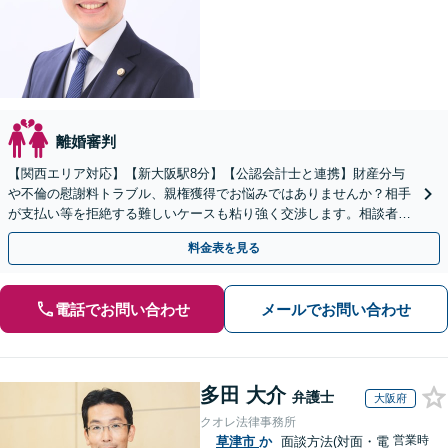
離婚審判
【関西エリア対応】【新大阪駅8分】【公認会計士と連携】財産分与
や不倫の慰謝料トラブル、親権獲得でお悩みではありませんか？相手
が支払い等を拒絶する難しいケースも粘り強く交渉します。相談者の
お気持ちに寄り添い、最後まで徹底サポート！
料金表を見る
電話でお問い合わせ
メールでお問い合わせ
多田 大介
弁護士
大阪府
クオレ法律事務所
営業時
草津市
か
面談方法(対面・電