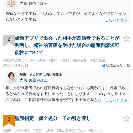
内藤 政信
弁護士
無効な合意ですね。 従わなくていいですが、そのような合意にサイン
しないことですね。
2
婚活アプリで出会った相手が既婚者であることが
判明し、精神的苦痛を受けた場合の慰謝料請求可
能性について
#慰謝料請求したい側
#調停
#審判
#裁判
#婚約破棄
#離婚協議
2023年8月23日
役にたった
11
離婚・男女問題に強い弁護士
大﨑 美生
弁護士
相手方が既婚者であれば性行為をしなかったにも関わらず、既婚であ
ると偽られて行為をするに至ったことになります。 このような相手方
の行為は、ご相談者様の貞操権を侵害する不法行為となりますので、
相手方に慰謝料請求が可能です。 （ご相談内容からは明らかではあり
ませんが、上記は性行為があったことを前提としています） 弁護士に
依頼されると、相手方の住民票を取得することができます。 請求する
3
監護指定 保全処分 子の引き渡し
慰謝料の額含め、一度弁護士にご相談されると良いと思います。
#親権
#DV・暴力
#審判
#調停
#生活費を渡さない
#モラハラ