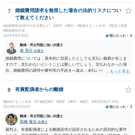
7
婚姻費用請求を無視した場合の法的リスクについ
て教えてください
#婚姻費用(別居中の生活費など)
#調停
#審判
#離婚すること自体
#悪意の遺棄
#離婚書類作成
2024年9月30日
役にたった
5
離婚・男女問題に強い弁護士
泉 亮介
弁護士
婚姻費用については，基本的に別居したとしても支払い義務が生じま
すので，支払わないということは難しいでしょう。支払わなかった場
合，婚姻費用の調停や審判等の手続きへ進み，未払い分として差押を
受けるリスクがあると言えます。
8
有責配偶者からの離婚
#離婚すること自体
#不倫慰謝料
#調停
#審判
#裁判
#異性関係(不貞等)
2023年10月10日
役にたった
3
離婚・男女問題に強い弁護士
髙橋 俊太
弁護士
裁判上、有責配偶者による離婚請求が認容されるための原則的な要件