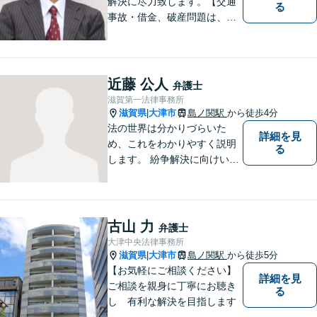
解決に尽力致します。【交通
る
事故・借金、破産問題は、初
回相談料無料】【夜間相談可
（要事前予約）】【弁護士経
験２０年以上】【専用駐車場
あり】
近藤 公人
弁護士
滋賀第一法律事務所
滋賀県
大津市
島ノ関駅
から徒歩4分
|
法の世界は分かりづらいた
詳細を見
め、これをわかりやすく説明
る
します。 紛争解決に向けいく
つかの解決案を説明し、依頼
者にとって一番良いと思う方
針をアドバイスします。 依頼
者の希望を最大限尊重しなが
古山 力
弁護士
ら、適正な範囲で解決を目指
大津中央法律事務所
します。
滋賀県
大津市
島ノ関駅
から徒歩5分
|
【お気軽にご相談ください】
詳細を見
ご相談を親身に丁寧にお聴き
る
し 有利な解決を目指します