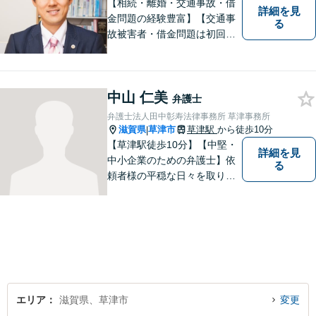
【相続・離婚・交通事故・借
詳細を見
金問題の経験豊富】【交通事
る
故被害者・借金問題は初回相
談無料】【夜２０時まで相談
可能】滋賀県のＪＲ草津駅前
の法律事務所
中山 仁美
弁護士
弁護士法人田中彰寿法律事務所 草津事務所
滋賀県
草津市
草津駅
から徒歩10分
|
【草津駅徒歩10分】【中堅・
詳細を見
中小企業のための弁護士】依
る
頼者様の平穏な日々を取り戻
すため、丁寧で迅速なリーガ
ルサービスをお届けします。
専門家ネットワークを駆使し
て、スピード感のあるシーム
レスな対応を実現します。
エリア
滋賀県、草津市
変更