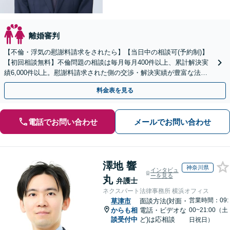
離婚審判
【不倫・浮気の慰謝料請求をされたら】【当日中の相談可(予約制)】
【初回相談無料】不倫問題の相談は毎月毎月400件以上、累計解決実
績6,000件以上。慰謝料請求された側の交渉・解決実績が豊富な法律
事務所です。
料金表を見る
電話でお問い合わせ
メールでお問い合わせ
澤地 響
神奈川県
インタビュ
ーを見る
丸
弁護士
ネクスパート法律事務所 横浜オフィス
営業時間：09:
草津市
面談方法(対面・
からも相
電話・ビデオな
00~21:00（土
談受付中
ど)は応相談
日祝日）