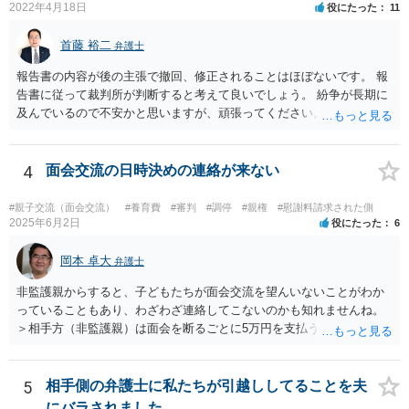
2022年4月18日
役にたった
11
首藤 裕二
弁護士
報告書の内容が後の主張で撤回、修正されることはほぼないです。 報
告書に従って裁判所が判断すると考えて良いでしょう。 紛争が長期に
及んでいるので不安かと思いますが、頑張ってください。
4
面会交流の日時決めの連絡が来ない
#親子交流（面会交流）
#養育費
#審判
#調停
#親権
#慰謝料請求された側
2025年6月2日
役にたった
6
岡本 卓大
弁護士
非監護親からすると、子どもたちが面会交流を望んいないことがわか
っていることもあり、わざわざ連絡してこないのかも知れませんね。
＞相手方（非監護親）は面会を断るごとに5万円を支払うことを取決め
るよう要求してきたり、調停中もかなり揉めました。 というのも、本
当に何が何でも面会交流したい（子どもたちと会いたい）と言うより
は、あなたに対する嫌がらせだった可能性もあるように思います（そ
5
相手側の弁護士に私たちが引越ししてることを夫
ういう男はDV・虐待系の男には珍しくありません。）。 面会交流とは
にバラされました。