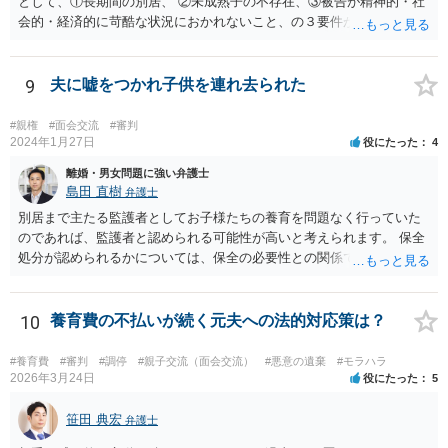
として、①長期間の別居、 ②未成熟子の不存在、③被告が精神的・社
会的・経済的に苛酷な状況におかれないこと、の３要件が必要である
とされています。 お伺いしている事情からすると、貴方が未成熟子を
監護しており（②）、仮に離婚を認容すれば、専業主婦の貴方が経済
的に過酷な状況におかれる可能性がありますので（③）、現時点で
9
夫に嘘をつかれ子供を連れ去られた
は、夫側の離婚請求は裁判では認められにくい状況であると考えられ
ます。 一方で、期間が経過して子が成人した場合（②）、別居期間は
#親権
#面会交流
#審判
すでに１０年超となり、婚姻期間の３分の１程度とはいえ相当程度の
2024年1月27日
役にたった
4
長期別居となるので（①）、③の点がクリアされれば、夫側の離婚請
離婚・男女問題に強い弁護士
求が認容される余地はあります（専門的には、③は被告側から反論し
島田 直樹
弁護士
なければならないことです）。別居期間何年であれば要件①が常に充
別居まで主たる監護者としてお子様たちの養育を問題なく行っていた
たされるといった定式はなく、事案に応じて総合的に判断されるとこ
のであれば、監護者と認められる可能性が高いと考えられます。 保全
ろです。
処分が認められるかについては、保全の必要性との関係でなんともい
えませんが、その場合、審判を早めにしてくれることが多いと思いま
す。 精神的なご負担も大きいと思いますが、担当の弁護士とよく相談
しながら手続を進めてください。
10
養育費の不払いが続く元夫への法的対応策は？
#養育費
#審判
#調停
#親子交流（面会交流）
#悪意の遺棄
#モラハラ
2026年3月24日
役にたった
5
笹田 典宏
弁護士