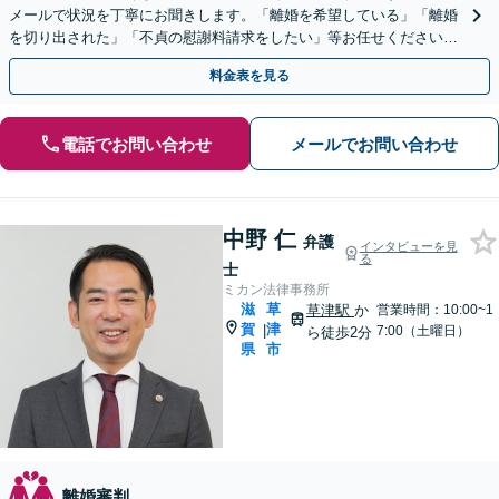
メールで状況を丁寧にお聞きします。「離婚を希望している」「離婚
を切り出された」「不貞の慰謝料請求をしたい」等お任せください。
【リーズナブルな料金設定】
料金表を見る
電話でお問い合わせ
メールでお問い合わせ
中野 仁
弁護
インタビューを見
る
士
ミカン法律事務所
滋
草
草津駅
か
営業時間：10:00~1
賀
津
|
7:00（土曜日）
ら徒歩2分
県
市
離婚審判