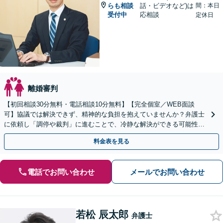
らも相談
話・ビデオなど)は
間：本日
受付中
応相談
定休日
離婚審判
【初回相談30分無料・電話相談10分無料】【完全個室／WEB面談
可】協議では解決できず、精神的な負担を抱えていませんか？弁護士
に依頼し「調停や裁判」に進むことで、冷静な解決ができる可能性も
【歴20年以上】の経験豊富な弁護士にご相談ください。
料金表を見る
電話でお問い合わせ
メールでお問い合わせ
若松 辰太郎
弁護士