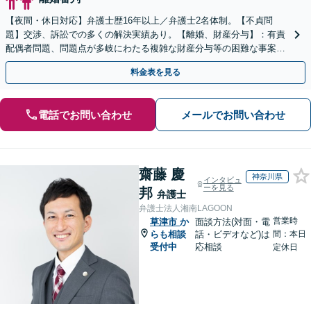
【夜間・休日対応】弁護士歴16年以上／弁護士2名体制。【不貞問
題】交渉、訴訟での多くの解決実績あり。【離婚、財産分与】：有責
配偶者問題、問題点が多岐にわたる複雑な財産分与等の困難な事案も
解決実績あり【JR草津駅2分】
料金表を見る
電話でお問い合わせ
メールでお問い合わせ
齋藤 慶
神奈川県
インタビュ
ーを見る
邦
弁護士
弁護士法人湘南LAGOON
営業時
草津市
か
面談方法(対面・電
らも相談
話・ビデオなど)は
間：本日
受付中
応相談
定休日