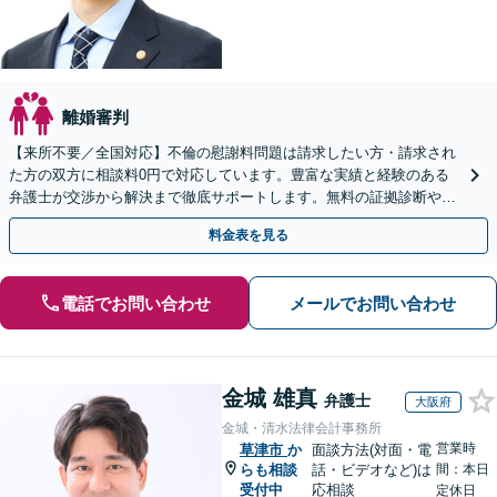
離婚審判
【来所不要／全国対応】不倫の慰謝料問題は請求したい方・請求され
た方の双方に相談料0円で対応しています。豊富な実績と経験のある
弁護士が交渉から解決まで徹底サポートします。無料の証拠診断や着
手金の返還保証もありますので安心してご相談ください。
料金表を見る
電話でお問い合わせ
メールでお問い合わせ
金城 雄真
弁護士
大阪府
金城・清水法律会計事務所
営業時
草津市
か
面談方法(対面・電
らも相談
話・ビデオなど)は
間：本日
受付中
応相談
定休日