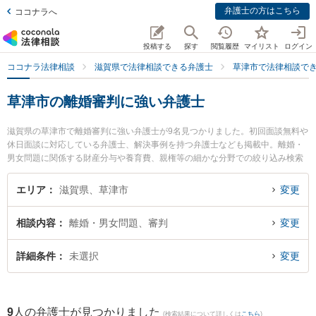
弁護士の方はこちら
ココナラへ
投稿する
探す
閲覧履歴
マイリスト
ログイン
ココナラ法律相談
滋賀県で法律相談できる弁護士
草津市で法律相談で
草津市の離婚審判に強い弁護士
滋賀県の草津市で離婚審判に強い弁護士が9名見つかりました。初回面談無料や
休日面談に対応している弁護士、解決事例を持つ弁護士なども掲載中。離婚・
男女問題に関係する財産分与や養育費、親権等の細かな分野での絞り込み検索
もでき便利です。特にベリーベスト法律事務所 滋賀草津オフィスの宇井 秀和弁
護士やミカン法律事務所の齋藤 真宏弁護士、大津法律事務所の辻井 康喜弁護士
エリア
滋賀県、草津市
変更
のプロフィール情報や弁護士費用、強みなどが注目されています。『草津市で
土日や夜間に発生した離婚審判のトラブルを今すぐに弁護士に相談したい』
相談内容
離婚・男女問題、審判
変更
『離婚審判のトラブル解決の実績豊富な近くの弁護士を検索したい』『初回相
談無料で離婚審判を法律相談できる草津市内の弁護士に相談予約したい』など
でお困りの相談者さんにおすすめです。
詳細条件
未選択
変更
9
人の弁護士が見つかりました
(検索結果について詳しくは
こちら
)