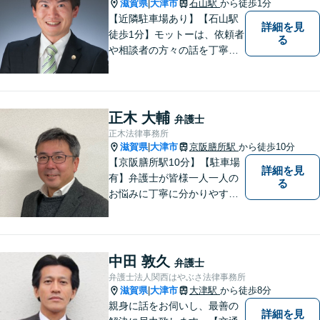
滋賀県
大津市
石山駅
から徒歩1分
|
【近隣駐車場あり】【石山駅
詳細を見
徒歩1分】モットーは、依頼者
る
や相談者の方々の話を丁寧に
聞き取り，丁寧に答えるとい
うことです。何か問題を抱え
ておられる方、１人で悩まず
にまずは遠慮なくご相談くだ
正木 大輔
弁護士
さい。
正木法律事務所
滋賀県
大津市
京阪膳所駅
から徒歩10分
|
【京阪膳所駅10分】【駐車場
詳細を見
有】弁護士が皆様一人一人の
る
お悩みに丁寧に分かりやすく
お応えいたします。専門家に
よる適切なアドバイスや手続
により、問題解決に向けて前
進できることがございます。
中田 敦久
弁護士
どうぞ当事務所にご相談くだ
弁護士法人関西はやぶさ法律事務所
さい。
滋賀県
大津市
大津駅
から徒歩8分
|
親身に話をお伺いし、最善の
詳細を見