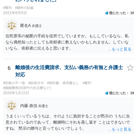
親の権利ではなく、『子どものため』のものです。 子どもたちの年齢
#審判
#婚外の妊娠
（自分の気持ちを言える年齢）を考えても、無理に面会交流をする必
2021年8月5日
役にたった
10
要もありません。 相手から面会交流を行うことについての申し出があ
ったときに対応すれば十分だと思います。 仮に相手から、面会交流さ
匿名A
弁護士
せなかった（連絡をしてこなかった）と慰謝料請求してきたとして
も、そのような請求は、まず認められません。 ご心配であれば、審判
住民票等の秘匿の手続を役所でしていますか。もししているなら、私
書を持参して、お近くの弁護士に法律相談してみてください。
なら偶然知ったとしても依頼者に教えないかもしれません。していな
いなら、依頼者に伝えると思います。
6
離婚後の生活費請求、支払い義務の有無と弁護士
対応
#性格の不一致
#財産分与
#契約書・借用書なし
#審判
#婚姻費用(別居中の生活費など)
2020年1月22日
役にたった
19
内藤 政信
弁護士
うまくいっているうちは、そのように負担することが黙示の うちに合
意されているのであって、離婚時にそれを蒸し返す ことはできないで
すね。 黙示の贈与と言ってもいいでしょう。