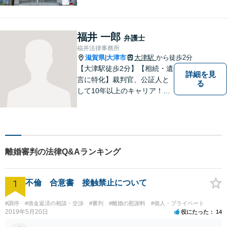
福井 一郎
弁護士
福井法律事務所
滋賀県
大津市
大津駅
から徒歩2分
|
【大津駅徒歩2分】【相続・遺
詳細を見
言に特化】裁判官、公証人と
る
して10年以上のキャリア！親
族の人間関係に配慮し、先を
見据えながら、最大限依頼者
様の利益を守ります。皆様の
抱えるお気持ちやご希望をぜ
ひお聞かせください！
離婚審判の法律Q&Aランキング
1
不倫 合意書 接触禁止について
#調停
#借金返済の相談・交渉
#審判
#離婚の慰謝料
#個人・プライベート
2019年5月20日
役にたった
14