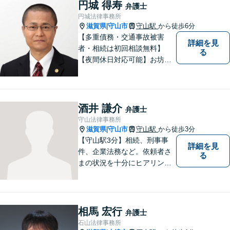
円城 得寿
弁護士
円城法律事務所
滋賀県
守山市
守山駅
から徒歩6分
|
【多重債務・交通事故被害
詳細を見
者・相続は初回相談無料】
る
【夜間休日対応可能】お坊さ
ん弁護士・僧籍を持つ弁護士
として、また、会社生活を経
験した者として、一般生活者
の目線で敷居が低い弁護士と
酒井 謙介
弁護士
して、親身にあなたの立場に
守山法律事務所
立って、ご相談に対応いたし
滋賀県
守山市
守山駅
から徒歩3分
|
ます。
【守山駅3分】相続、刑事事
詳細を見
件、企業法務など。依頼者さ
る
まの状況を十分にヒアリング
し、あらゆる観点から解決策
をご提案してまいります。丁
寧に、迅速に、柔軟に対応し
ます。お気軽にご相談くださ
相馬 宏行
弁護士
い【隣接駐車場あり】
石山法律事務所