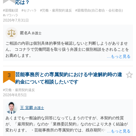
定させ、誤認した他部署への適切なフォローや周知を求めるのが有効
応は？
です。 あるいは、懲戒があったことを社内で周知される手続があるの
#退職勧奨
#セクハラ
#労働・雇用契約違反
#退職理由(自己都合・会社都合)
ならば、それにより軽微ながら回復はできるかもしれません。 さらに
#パワハラ
個人としても、相手に対してプライバシー侵害等に基づく損害賠償
2026年7月31日
（慰謝料）を請求する選択肢がありえます（ただし、金額は多額にな
らない可能性があります。）。
匿名A
弁護士
ご相談の内容は個別具体的事情を確認しないと判断しようがありませ
ん。 ココナラで労働問題を取り扱う弁護士に個別相談をされることを
お薦めします。
3
芸能事務所との専属契約における中途解約時の違
約金について相談したいです
#労働・雇用契約違反
2026年8月5日
王 宣麟
弁護士
あくまでも一般論的な回答になってしまうのですが、本契約の性質
が、「雇用契約」なのか「業務委託契約」なのかにより大きく結論が
変わります。 ・芸能事務所の専属契約では、残存期間や報酬額、投下