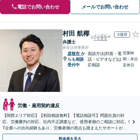
電話でお問い合わせ
メールでお問い合わせ
村田 航椰
大阪府
インタビュ
ーを見る
弁護士
蒼星法律事務所
営業時
彦根市
か
面談方法(対面・電
らも相談
話・ビデオなど)は
間：本日
受付中
応相談
定休日
労働・雇用契約違反
【関西エリア対応】【初回相談無料】【電話相談可】問題社員の対
応、労働審判の対応、社内不正調査など、使用者側のご相談に対応。I
T企業への出向経験もあり、労働者側の視点も踏まえたサポートが可
能です。お気軽にご相談ください。【夜間・土日相談可】
料金表を見る