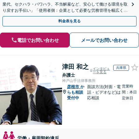
業代、セクハラ・パワハラ、不当解雇など、安心して働ける環境を取
り戻すお手伝い」「使用者側：企業として必要な労務管理を幅広くサ
ポート」【スポット契約・顧問契約どちらも対応可】
料金表を見る
電話でお問い合わせ
メールでお問い合わせ
津田 和之
兵庫県
インタビュ
ーを見る
弁護士
神戸山手法律事務所
営業時
彦根市
か
面談方法(対面・電
らも相談
話・ビデオなど)は
間：本日
受付中
応相談
定休日
労働・雇用契約違反