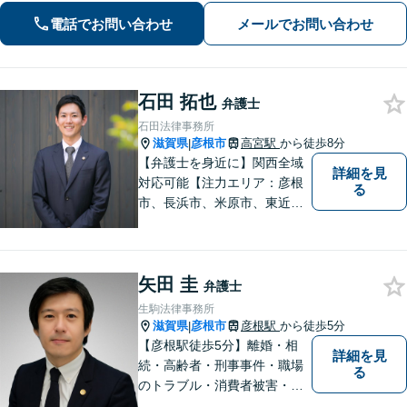
求など幅広く対応【オンライン面談】
電話でお問い合わせ
メールでお問い合わせ
【彦根駅7分】
石田 拓也
弁護士
石田法律事務所
滋賀県
彦根市
高宮駅
から徒歩8分
|
【弁護士を身近に】関西全域
詳細を見
対応可能【注力エリア：彦根
る
市、長浜市、米原市、東近江
市、近江八幡市】日常で起こ
り得る法律問題の解決へ特
化。生まれ育った地元の皆さ
矢田 圭
まに、不安を和らげベストな
弁護士
解決策を提供します「迅速丁
生駒法律事務所
寧」【無料相談有・駐車場完
滋賀県
彦根市
彦根駅
から徒歩5分
|
備】【英語対応可】
【彦根駅徒歩5分】離婚・相
詳細を見
続・高齢者・刑事事件・職場
る
のトラブル・消費者被害・法
人倒産などはお任せくださ