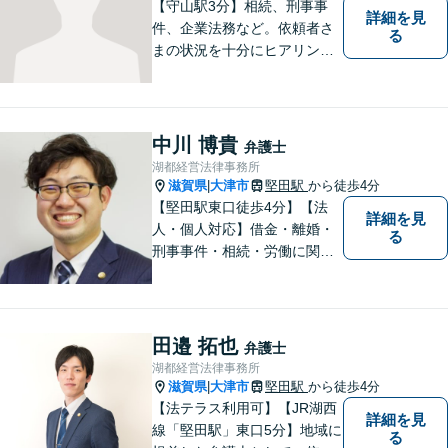
【守山駅3分】相続、刑事事
詳細を見
件、企業法務など。依頼者さ
る
まの状況を十分にヒアリング
し、あらゆる観点から解決策
をご提案してまいります。丁
寧に、迅速に、柔軟に対応し
ます。お気軽にご相談くださ
中川 博貴
弁護士
い【隣接駐車場あり】
湖都経営法律事務所
滋賀県
大津市
堅田駅
から徒歩4分
|
【堅田駅東口徒歩4分】【法
詳細を見
人・個人対応】借金・離婚・
る
刑事事件・相続・労働に関す
るトラブルはお任せくださ
い。顧問契約・企業法務全般
に対応。困りの際はぜひ一度
お話をお聞かせください。
田邉 拓也
弁護士
【無料駐車場あり】
湖都経営法律事務所
滋賀県
大津市
堅田駅
から徒歩4分
|
【法テラス利用可】【JR湖西
詳細を見
線「堅田駅」東口5分】地域に
る