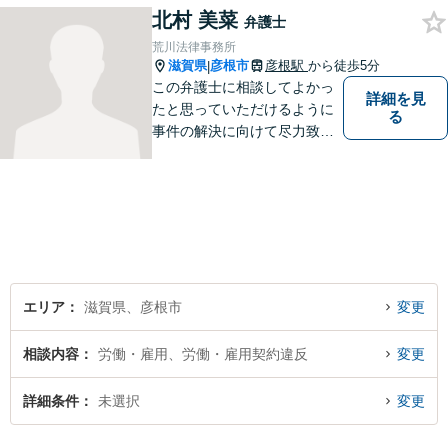
北村 美菜
をモットーに、皆様それぞれ
弁護士
に合った解決を図ってまいり
荒川法律事務所
ます。お気軽にご相談くださ
滋賀県
彦根市
彦根駅
から徒歩5分
|
い。
この弁護士に相談してよかっ
詳細を見
たと思っていただけるように
る
事件の解決に向けて尽力致し
ます。
エリア
滋賀県、彦根市
変更
相談内容
労働・雇用、労働・雇用契約違反
変更
詳細条件
未選択
変更