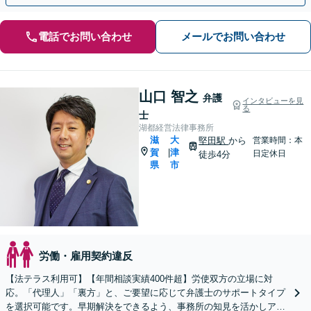
電話でお問い合わせ
メールでお問い合わせ
山口 智之
弁護
インタビューを見
る
士
湖都経営法律事務所
滋
大
堅田駅
から
営業時間：本
賀
津
|
日定休日
徒歩4分
県
市
労働・雇用契約違反
【法テラス利用可】【年間相談実績400件超】労使双方の立場に対
応。「代理人」「裏方」と、ご要望に応じて弁護士のサポートタイプ
を選択可能です。早期解決をできるよう、事務所の知見を活かしアド