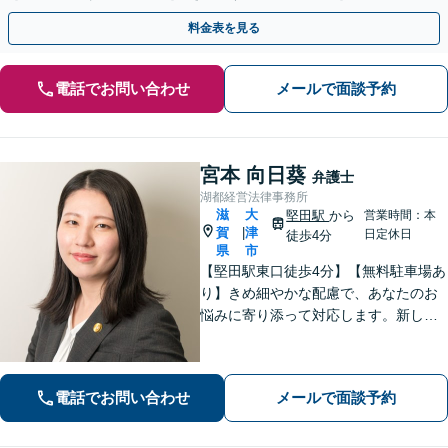
バイスいたします【堅田駅4分】【無料駐車場あり】
料金表を見る
電話でお問い合わせ
メールで面談予約
宮本 向日葵
弁護士
湖都経営法律事務所
滋
大
堅田駅
から
営業時間：本
賀
津
|
日定休日
徒歩4分
県
市
【堅田駅東口徒歩4分】【無料駐車場あ
り】きめ細やかな配慮で、あなたのお
悩みに寄り添って対応します。新しい
人生のスタートが切れるよう、法律の
プロとして最後までサポート。お気軽
にご相談ください。
電話でお問い合わせ
メールで面談予約