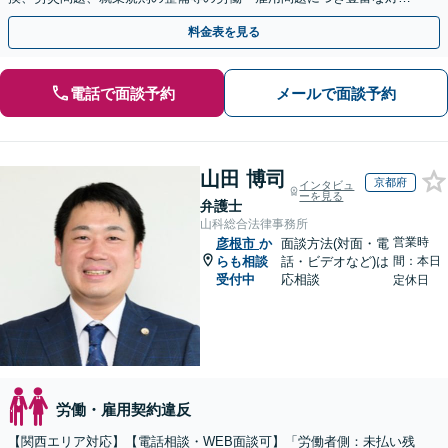
実績【完全個室対応】
料金表を見る
電話で面談予約
メールで面談予約
山田 博司
京都府
インタビュ
ーを見る
弁護士
山科総合法律事務所
営業時
彦根市
か
面談方法(対面・電
らも相談
話・ビデオなど)は
間：本日
受付中
応相談
定休日
労働・雇用契約違反
【関西エリア対応】【電話相談・WEB面談可】「労働者側：未払い残