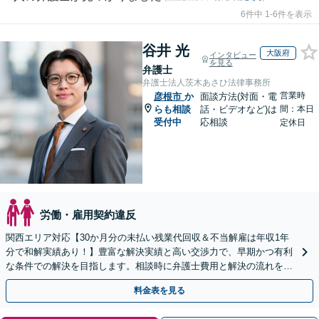
6件中 1-6件を表示
谷井 光
大阪府
インタビュー
を見る
弁護士
弁護士法人茨木あさひ法律事務所
営業時
彦根市
か
面談方法(対面・電
らも相談
話・ビデオなど)は
間：本日
受付中
応相談
定休日
労働・雇用契約違反
関西エリア対応【30か月分の未払い残業代回収＆不当解雇は年収1年
分で和解実績あり！】豊富な解決実績と高い交渉力で、早期かつ有利
な条件での解決を目指します。相談時に弁護士費用と解決の流れを丁
寧に説明いたしますので、安心してお問い合わせ下さい。
料金表を見る