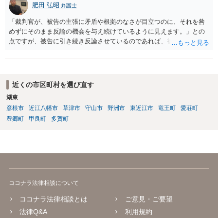
肥田 弘昭
弁護士
「裁判官が、被告の主張に矛盾や根拠のなさが目立つのに、それを咎
めずにそのまま反論の機会を与え続けているように見えます。」との
点ですが、被告に引き続き反論させているのであれば、被告の主張が
不十分な点が裁判官からしてもあるからかと思います。手続保障を尽
くしている場合があります。被告がこれ以上ありませんと言えば終わ
るかと思います。ご参考にしてください。
近くの市区町村を選び直す
湖東
彦根市
近江八幡市
草津市
守山市
野洲市
東近江市
竜王町
愛荘町
豊郷町
甲良町
多賀町
ココナラ法律相談について
ココナラ法律相談とは
ご意見・ご要望
法律Q&A
利用規約