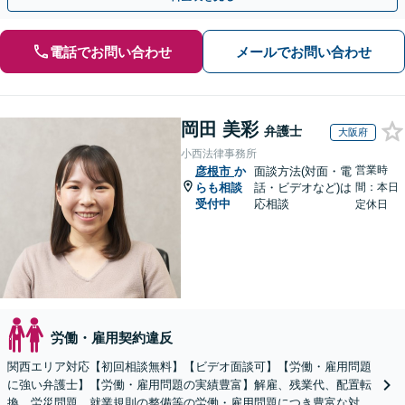
電話でお問い合わせ
メールでお問い合わせ
岡田 美彩
弁護士
大阪府
小西法律事務所
営業時
彦根市
か
面談方法(対面・電
らも相談
話・ビデオなど)は
間：本日
受付中
応相談
定休日
労働・雇用契約違反
関西エリア対応【初回相談無料】【ビデオ面談可】【労働・雇用問題
に強い弁護士】【労働・雇用問題の実績豊富】解雇、残業代、配置転
換、労災問題、就業規則の整備等の労働・雇用問題につき豊富な対応