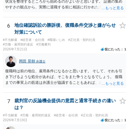
状況を整理するところから始めるのがよいかと思います。 証拠の集め
やすさの観点から、実際に退職する前に相談に行かれた方がよいかと
思います
6
地位確認訴訟の勝訴後、復職条件交渉と嫌がらせ
対策について
#不当解雇
#経営者・会社側
#職場いじめ
#正社員・契約社員
#労働・雇用契約違反
#労働審判
2026年7月21日
役にたった
1
岡田 晃朝
弁護士
復職時は前の地位、雇用条件になるかと思います。 そして、それを引
き下げるような処分があれば、そこをまた争うとなるでしょう。 復職
までの事実上の筋道は弁護士が協議することもあれば、あなたがご自
身で協議することもあります。 たいていは、訴訟判決までの依頼でし
ょうから、別途費用が発生することもありますが、出勤日時の設定く
らいならサービスでしてくれるかもしれません。
7
裁判官の反論機会提供の意図と通常手続きの違い
は？
#不当解雇
#労働・雇用契約違反
#経営者・会社側
#正社員・契約社員
2026年7月19日
役にたった
1