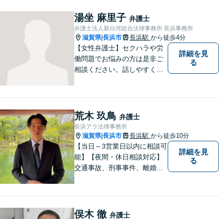
湯坐 麻里子
弁護士
弁護士法人新白河総合法律事務所 長浜事務所
滋賀県
長浜市
長浜駅
から徒歩4分
|
【女性弁護士】セクハラや労
詳細を見
働問題でお悩みの方は是非ご
る
相談ください。話しやすく相
談しやすい弁護士です。
荒木 玖鳥
弁護士
長浜アラ法律事務所
滋賀県
長浜市
長浜駅
から徒歩10分
|
【当日～3営業日以内に相談可
詳細を見
能】【夜間・休日相談対応】
る
交通事故、刑事事件、離婚・
男女問題に注力しておりま
す。まずはお気軽にご相談く
ださい。
俣木 徹
弁護士