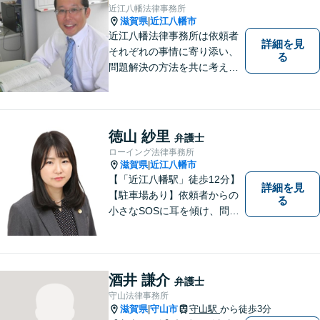
近江八幡法律事務所
滋賀県
近江八幡市
|
近江八幡法律事務所は依頼者
詳細を見
それぞれの事情に寄り添い、
る
問題解決の方法を共に考える
場所です。「弁護士に相談す
べき悩みなのかわからない
方」も、ぜひお気軽にご相談
ください。
徳山 紗里
弁護士
ローイング法律事務所
滋賀県
近江八幡市
|
【「近江八幡駅」徒歩12分】
詳細を見
【駐車場あり】依頼者からの
る
小さなSOSに耳を傾け、問題
解決に導くことが出来る、そ
んな弁護士でありたいと考え
ております。 ぜひ一度私にご
相談ください。
酒井 謙介
弁護士
守山法律事務所
滋賀県
守山市
守山駅
から徒歩3分
|