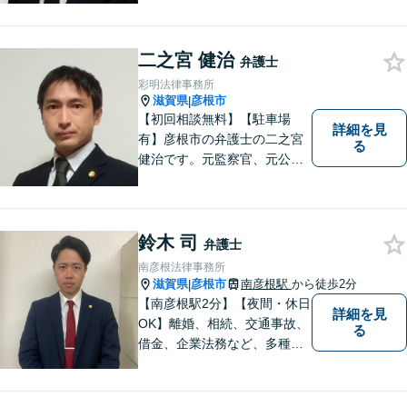
い。法人・個人問わず幅広い
案件を取り扱っています。
二之宮 健治
弁護士
彩明法律事務所
滋賀県
彦根市
|
【初回相談無料】【駐車場
詳細を見
有】彦根市の弁護士の二之宮
る
健治です。元監察官、元公務
員の経歴を活かし、皆様のト
ラブル解決をしっかりサポー
トいたします。
鈴木 司
弁護士
南彦根法律事務所
滋賀県
彦根市
南彦根駅
から徒歩2分
|
【南彦根駅2分】【夜間・休日
詳細を見
OK】離婚、相続、交通事故、
る
借金、企業法務など、多種多
様なご相談にお応えしており
ます。スピード感を持った対
応と密なコミュニケーション