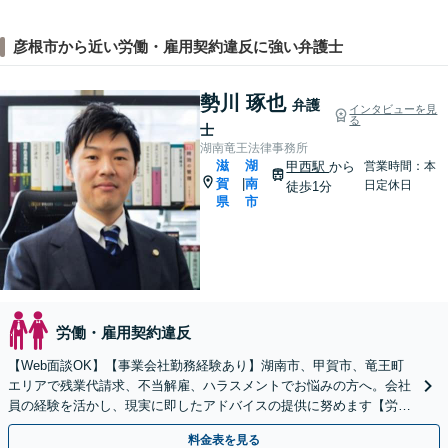
彦根市から近い労働・雇用契約違反に強い弁護士
勢川 琢也
弁護
インタビューを見
る
士
湖南竜王法律事務所
滋
湖
甲西駅
から
営業時間：本
賀
南
|
日定休日
徒歩1分
県
市
労働・雇用契約違反
【Web面談OK】【事業会社勤務経験あり】湖南市、甲賀市、竜王町
エリアで残業代請求、不当解雇、ハラスメントでお悩みの方へ。会社
員の経験を活かし、現実に即したアドバイスの提供に努めます【労使
双方に対応】【甲西駅1分】
料金表を見る