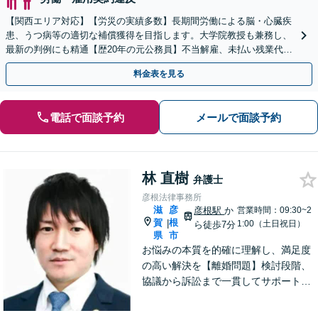
【関西エリア対応】【労災の実績多数】長期間労働による脳・心臓疾
患、うつ病等の適切な補償獲得を目指します。大学院教授も兼務し、
最新の判例にも精通【歴20年の元公務員】不当解雇、未払い残業代
等、労働者の立場から親身にサポート【初回相談無料】
料金表を見る
電話で面談予約
メールで面談予約
林 直樹
弁護士
彦根法律事務所
滋
彦
彦根駅
か
営業時間：09:30~2
賀
根
|
1:00（土日祝日）
ら徒歩7分
県
市
お悩みの本質を的確に理解し、満足度
の高い解決を【離婚問題】検討段階、
協議から訴訟まで一貫してサポート
【インターネット】投稿・書き込み削
除、発信者情報開示請求、損害賠償請