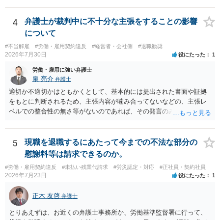
コストを基準に違約金や損害金を設定する例はあります。ただし、実
務上よくあるからといって当然に適法という意味ではなく、実際の損
害との対応関係や合理性が重要です。 ・違約金に上限がなくても、常
4
弁護士が裁判中に不十分な主張をすることの影響
に有効になるわけではありません。契約が労働契約に近い実態なら労
について
基法16条で無効となる余地があり、そうでなくても、金額が事務所の
#不当解雇
#労働・雇用契約違反
#経営者・会社側
#退職勧奨
損害と比べて過大なら無効や減額が争点になります。 ・契約前の修正
2026年7月30日
役にたった
1
交渉は一般的です。 交渉の方向としては、上限額を設ける、実損害ベ
ースにする、算定根拠を明確化する、違約金ではなく「合理的な実
労働・雇用に強い弁護士
費・未回収費用のみ」に限定する、などが典型です。 ・弁護士に契約
泉 亮介
弁護士
前に契約書の内容をレビューしてもらう価値は十分にあると思われま
適切か不適切かはともかくとして、基本的には提出された書面や証拠
す。 争点は、契約類型が雇用か業務委託か、実態として労働者性があ
をもとに判断されるため、主張内容が噛み合ってないなどの、主張レ
るか、解除事由が双方にどう定められているか、違約金の算定根拠が
ベルでの整合性の無さ等がないのであれば、その発言のみで大きく不
合理的か、という複数論点に分かれます。契約前なら、交渉のパワー
利になるということはないように思われます。
バランスの問題もありますが、修正余地があるうえ、後から争うより
コストを抑えやすいので、資料等を持参の上弁護士に確認されること
5
現職を退職するにあたって今までの不法な部分の
をお勧めします。 ・事務所側の解除でも、解除理由によってはタレン
慰謝料等は請求できるのか。
ト側に損害賠償が発生する建付けになっていることはあります。ただ
し、事務所側が一方的に解除したのにタレントへ違約金を課す設計
#労働・雇用契約違反
#未払い残業代請求
#労災認定・対応
#正社員・契約社員
2026年7月23日
役にたった
1
は、合理性や対価性を欠くとして争いやすいです。逆に、タレント側
の重大な契約違反がある場合は、実損害の範囲で請求される可能性は
正木 友啓
あります。
弁護士
とりあえずは、お近くの弁護士事務所か、労働基準監督署に行って、