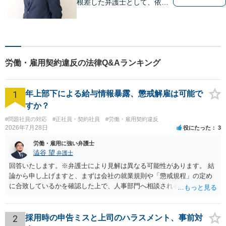
根差した弁護士として、依頼
者の方に寄り添い、丁寧・親
切にお話を伺い、信頼関係を
築いていけるよう尽力いたし
ます。弁護士に依頼するのは
敷居が高いとお考えの方も、
労働・雇用契約違反の法律Q&Aランキング
まずは一度ご相談ください。
1
年上部下による給与情報暴露、懲戒解雇は可能で
すか？
#問題社員の対応
#正社員・契約社員
#労働・雇用契約違反
2026年7月28日
役にたった
3
労働・雇用に強い弁護士
澁谷 望
弁護士
回答いたします。※弁護士により見解は異なる可能性があります。 結
論から申し上げますと、まずは会社の就業規則や「懲戒規程」の定め
に合致しているかを確認した上で、人事部門へ相談されることが最優
先となります。 その上で、いきなりの懲戒解雇は法的ハードルが高い
ものの、重い懲戒処分の対象には十分なり得ます。 名誉や評価の回復
については、会社側に「部下の不正行為による情報漏洩」と正式に認
2
採用時の申告ミスと上司のハラスメント、事前対