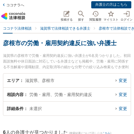
弁護士の方はこちら
ココナラへ
投稿する
探す
閲覧履歴
マイリスト
ログイン
ココナラ法律相談
滋賀県で法律相談できる弁護士
彦根市で法律相談で
彦根市の労働・雇用契約違反に強い弁護士
滋賀県の彦根市で労働・雇用契約違反に強い弁護士が6名見つかりました。初回
面談無料や休日面談に対応している弁護士なども掲載中。労働・雇用に関係す
る不当解雇や退職勧奨、内定取消等の細かな分野での絞り込み検索もでき便利
です。特に彦根法律事務所の林 直樹弁護士や石田法律事務所の石田 拓也弁護
士、生駒法律事務所の矢田 圭弁護士のプロフィール情報や弁護士費用、強みな
エリア
滋賀県、彦根市
変更
どが注目されています。『彦根市で土日や夜間に発生した労働・雇用契約違反
のトラブルを今すぐに弁護士に相談したい』『労働・雇用契約違反のトラブル
相談内容
労働・雇用、労働・雇用契約違反
変更
解決の実績豊富な近くの弁護士を検索したい』『初回相談無料で労働・雇用契
約違反を法律相談できる彦根市内の弁護士に相談予約したい』などでお困りの
相談者さんにおすすめです。
詳細条件
未選択
変更
6
人の弁護士が見つかりました
(検索結果について詳しくは
こちら
)