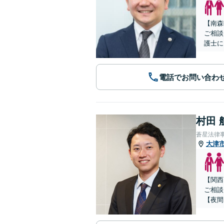
【南森
ご相談
護士に
電話でお問い合わ
村田 
蒼星法律
大津
【関西
ご相談
【夜間