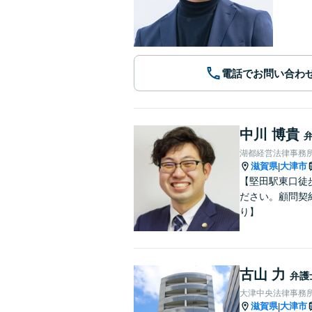
電話でお問い合わ
中川 博貴
湖都経営法律事務
滋賀県
大津市
|
【堅田駅東口徒
ださい。顧問契
り】
古山 力
弁護
大津中央法律事務
滋賀県
大津市
|