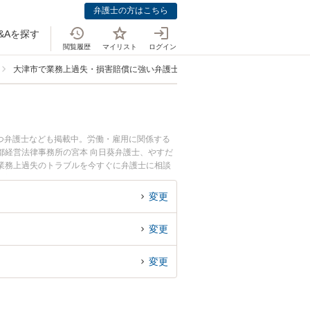
弁護士の方はこちら
&Aを探す
閲覧履歴
マイリスト
ログイン
大津市で業務上過失・損害賠償に強い弁護士
つ弁護士なども掲載中。労働・雇用に関係する
都経営法律事務所の宮本 向日葵弁護士、やすだ
業務上過失のトラブルを今すぐに弁護士に相談
津市内の弁護士に相談予約したい』などでお困り
変更
変更
変更