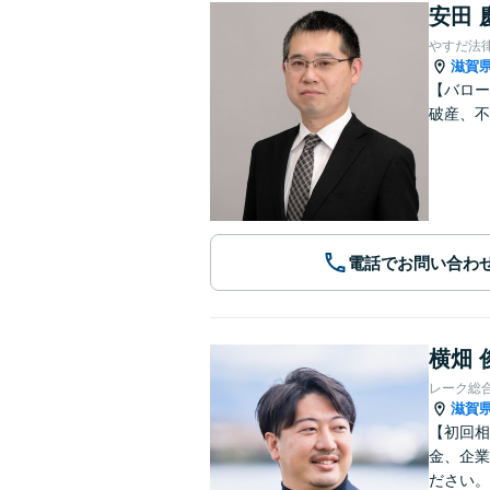
安田 
やすだ法
滋賀
【バロー
破産、不
電話でお問い合わ
横畑 
レーク総
滋賀
【初回相
金、企業
ださい。