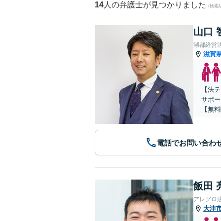
14
人の弁護士が見つかりました
(検索
山口 
湖都経営
滋賀
【法テ
サポー
【無料
電話でお問い合わ
飯田 
アレグロ
大津