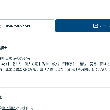
せ
メール
弁護士
所
堅田駅
から徒歩4分
歩4分】【法人・個人対応】借金・離婚・刑事事件・相続・労働に関す
約・企業法務全般に対応。困りの際はぜひ一度お話をお聞かせください
士
所
島ノ関駅
から徒歩5分