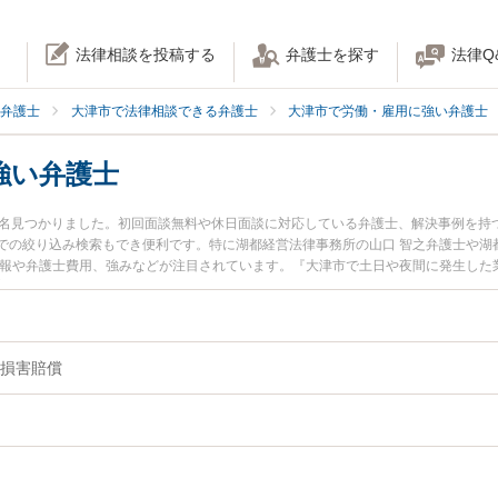
法律相談を投稿する
弁護士を探す
法律Q
弁護士
大津市で法律相談できる弁護士
大津市で労働・雇用に強い弁護士
強い弁護士
4名見つかりました。初回面談無料や休日面談に対応している弁護士、解決事例を持
での絞り込み検索もでき便利です。特に湖都経営法律事務所の山口 智之弁護士や湖
情報や弁護士費用、強みなどが注目されています。『大津市で土日や夜間に発生した
富な近くの弁護士を検索したい』『初回相談無料で業務上過失を法律相談できる大
損害賠償