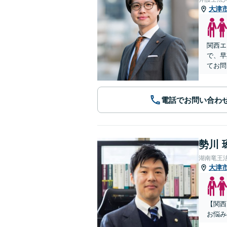
大津
関西エ
で、早
てお問
電話でお問い合わ
勢川 
湖南竜王
大津
【関西
お悩み