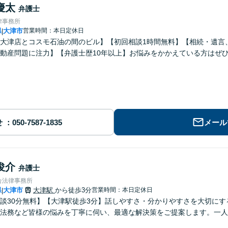
慶太
弁護士
律事務所
県
大津市
営業時間：本日定休日
|
大津店とコスモ石油の間のビル】【初回相談1時間無料】【相続・遺言
動産問題に注力】【弁護士歴10年以上】お悩みをかかえている方はぜ
せ
メール
俊介
弁護士
合法律事務所
県
大津市
大津駅
から徒歩3分
営業時間：本日定休日
|
談30分無料】【大津駅徒歩3分】話しやすさ・分かりやすさを大切に
法務など皆様の悩みを丁寧に伺い、最適な解決策をご提案します。一人