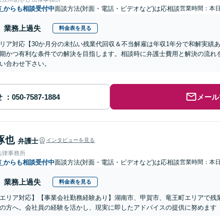
市
からも相談受付中
面談方法(対面・電話・ビデオなど)は応相談
営業時間：本
業務上過失
料金表を見る
リア対応【30か月分の未払い残業代回収＆不当解雇は年収1年分で和解実績
期かつ有利な条件での解決を目指します。相談時に弁護士費用と解決の流れ
い合わせ下さい。
せ
メール
琢也
弁護士
インタビューを見る
法律事務所
市
からも相談受付中
面談方法(対面・電話・ビデオなど)は応相談
営業時間：本
業務上過失
料金表を見る
エリア対応】【事業会社勤務経験あり】湖南市、甲賀市、竜王町エリアで残
の方へ。会社員の経験を活かし、現実に即したアドバイスの提供に努めます【