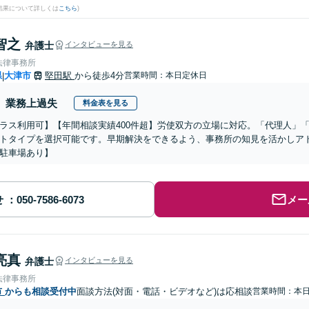
結果について詳しくは
こちら
)
智之
弁護士
インタビューを見る
法律事務所
県
大津市
堅田駅
から徒歩4分
営業時間：本日定休日
|
業務上過失
料金表を見る
ラス利用可】【年間相談実績400件超】労使双方の立場に対応。「代理人」
トタイプを選択可能です。早期解決をできるよう、事務所の知見を活かしア
駐車場あり】
せ
メー
亮真
弁護士
インタビューを見る
法律事務所
市
からも相談受付中
面談方法(対面・電話・ビデオなど)は応相談
営業時間：本