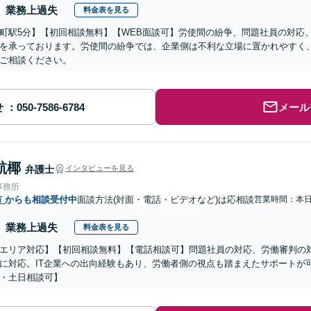
業務上過失
料金表を見る
町駅5分】【初回相談無料】【WEB面談可】労使間の紛争、問題社員の対応
を承っております。労使間の紛争では、企業側は不利な立場に置かれやすく
ご相談ください。
せ
メール
航椰
弁護士
インタビューを見る
事務所
市
からも相談受付中
面談方法(対面・電話・ビデオなど)は応相談
営業時間：本
業務上過失
料金表を見る
エリア対応】【初回相談無料】【電話相談可】問題社員の対応、労働審判の
に対応。IT企業への出向経験もあり、労働者側の視点も踏まえたサポートが
・土日相談可】