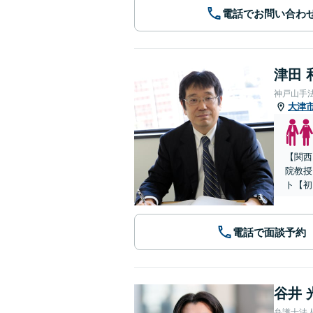
電話でお問い合わ
津田 
神戸山手
大津
【関西
院教授
ト【初
電話で面談予約
谷井 
弁護士法