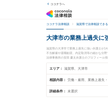
ココナラへ
ココナラ法律相談
滋賀県で法律相談できる
大津市の業務上過失に
滋賀県の大津市で業務上過失に強い弁護士が1
不当解雇や退職勧奨、内定取消等の細かな分野
法律事務所の安田 慶太弁護士のプロフィール
したい』『業務上過失のトラブル解決の実績豊
の相談者さんにおすすめです。
エリア
滋賀県、大津市
相談内容
労働・雇用、業務上過失・
詳細条件
未選択