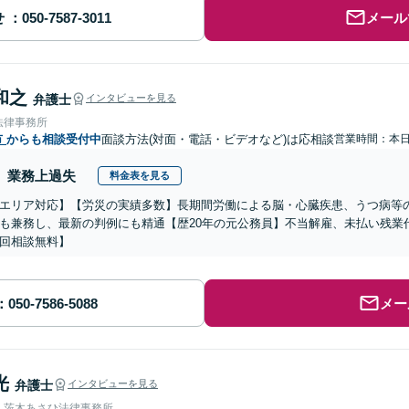
せ
メール
和之
弁護士
インタビューを見る
法律事務所
市
からも相談受付中
面談方法(対面・電話・ビデオなど)は応相談
営業時間：本
業務上過失
料金表を見る
エリア対応】【労災の実績多数】長期間労働による脳・心臓疾患、うつ病等
も兼務し、最新の判例にも精通【歴20年の元公務員】不当解雇、未払い残業
回相談無料】
メー
光
弁護士
インタビューを見る
人茨木あさひ法律事務所