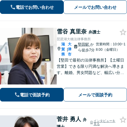
ます。一人で抱え込まず、まずはお気
電話でお問い合わせ
メールでお問い合わせ
軽にご相談ください。
雪谷 真里奈
弁護士
琵琶湖大橋法律事務所
滋
大
堅田駅
か
営業時間：10:00~1
賀
津
|
8:00（金曜日）
ら徒歩7分
県
市
【堅田で最初の法律事務所】【土曜日
営業】できる限り円満な解決へ導きま
す。離婚。男女問題など、幅広い分野
のご相談に対応可能。相談しやすいよ
う、丁寧なヒアリングをいたします。
電話で面談予約
メールで面談予約
菅井 勇人
弁
インタビューを
見る
護士