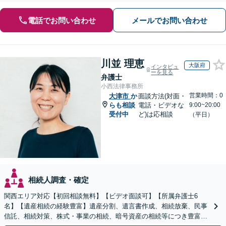
電話でお問い合わせ
メールでお問い合わせ
川並 理恵
大阪府
インタビュ
ーを見る
弁護士
小西法律事務所
営業時間：0
大津市
か
面談方法(対面・
らも相談
電話・ビデオな
9:00~20:00
受付中
ど)は応相談
（平日）
相続人調査・確定
関西エリア対応【初回相談無料】【ビデオ面談可】【所属弁護士6
名】【遺産相続の経験豊富】遺産分割、遺言書作成、相続放棄、民事
信託、相続対策、株式・事業の相続、暗号資産の相続等につき豊富な