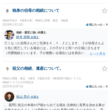
8
独身の伯母の相続について
#相続手続き
#遺産分割
#相続人調査・確定
#協議
2018年1月13日
役にたった
9
相続・遺言に強い弁護士
鈴木 崇裕
弁護士
亡くなった伯母さんのご兄弟をＸ，Ｙ，Ｚとします。 Ｚが伯母さんよ
り先に死亡している場合には，Ｚの子がＺと同一の立場に立ちます
（代襲相続といいます。子が複数いる場合には全員合わせてＺと同一
の取り分です。）。 Ｘ，Ｙ，Ｚ（またＺの子）はそれぞれ３分の１ず
つの相続分を有していますので， そのことを前提として，遺産分割協
議をすることになります（必ずしも３分の１ずつにしなくても，合意
9
祖父の相続、遺産について。
ができれば構いません。）。 今後の対応としては， ①伯母さんの相続
財産（遺産）の全容を整理する（預貯金，有価証券，不動産等の有無
#相続人調査・確定
#遺言
#遺産分割
#家族間の相続トラブル
を調べることになります。） ②相続財産に照らし，相続税の申告の準
#相続トラブルの代理交渉
2025年10月7日
役にたった
6
備をする（税理士の先生にご相談ください。） ③遺産分割協議をする
（ご本人同士で行っても構いませんし，弁護士に相談することもよろ
佐山 亮介
しいと思います。） ことになります。
弁護士
。 質問1 祖父の本籍や戸籍から出てる場合 法律的に長男を決める事が
出来ますか？ もしくは見解でいいので 長男は誰になりますか？ →戸