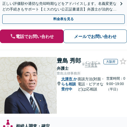
正しい評価額や適切な売却時期などをアドバイスします。名義変更な
どの手続きもサポート【ミスのない公正証書遺言】弁護士が法的な観
点から遺言書を作成します。
料金表を見る
電話でお問い合わせ
メールでお問い合わせ
豊島 秀郎
大阪府
インタビュ
ーを見る
弁護士
豊島法律事務所
営業時間：0
大津市
か
面談方法(対面・
らも相談
電話・ビデオな
9:00~19:00
受付中
ど)は応相談
（平日）
相続人調査・確定