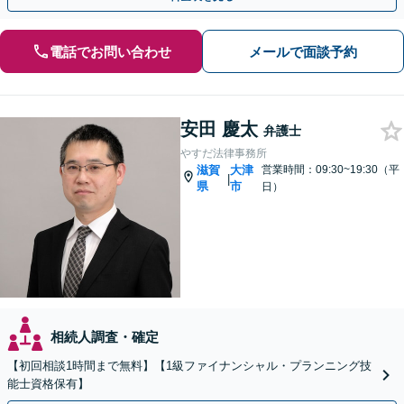
電話でお問い合わせ
メールで面談予約
安田 慶太
弁護士
やすだ法律事務所
滋賀
大津
営業時間：09:30~19:30（平
|
県
市
日）
相続人調査・確定
【初回相談1時間まで無料】【1級ファイナンシャル・プランニング技
能士資格保有】