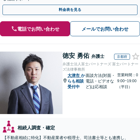
料金表を見る
電話でお問い合わせ
メールでお問い合わせ
徳安 勇佑
弁護士
京都府
弁護士法人富士パートナーズ 富士パートナー
ズ法律事務所
営業時間：0
大津市
か
面談方法(対面・
らも相談
電話・ビデオな
9:00~19:00
受付中
ど)は応相談
（平日）
相続人調査・確定
【不動産相続に特化】不動産業者や税理士、司法書士等とも連携し、