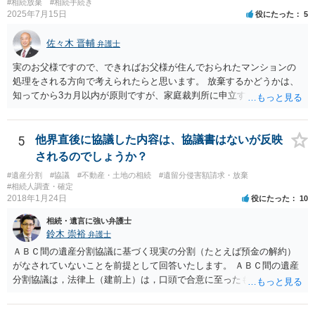
#相続放棄
#相続手続き
2025年7月15日
役にたった
5
佐々木 晋輔
弁護士
実のお父様ですので、できればお父様が住んでおられたマンションの
処理をされる方向で考えられたらと思います。 放棄するかどうかは、
知ってから3カ月以内が原則ですが、家庭裁判所に申立すれば3カ月の
期間を伸長することができます。 その間に、財産の状況を調査して、
放棄するかどうか決めることができます。 銀行やサラ金が数年も放置
することはありませんので、数年後に借金が発見される可能性はほぼ
5
他界直後に協議した内容は、協議書はないが反映
ありません。 なお、私が扱った相続放棄を検討していた案件で、期間
されるのでしょうか？
伸長して調査したところ、サラ金に対する過払金など相当な財産が見
#遺産分割
#協議
#不動産・土地の相続
#遺留分侵害額請求・放棄
つかったため相続したという事例がありました。
#相続人調査・確定
2018年1月24日
役にたった
10
相続・遺言に強い弁護士
鈴木 崇裕
弁護士
ＡＢＣ間の遺産分割協議に基づく現実の分割（たとえば預金の解約）
がなされていないことを前提として回答いたします。 ＡＢＣ間の遺産
分割協議は，法律上（建前上）は，口頭で合意に至ったものであって
も有効です。 しかし，口頭で合意したことを立証する方法がありませ
ん。 また，不動産の名義を移転するためには，遺産分割協議書への署