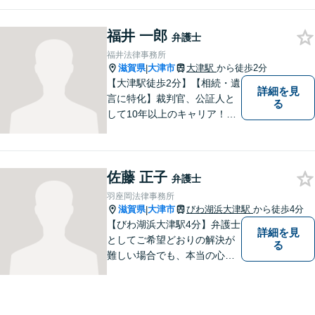
者にとって一番良いと思う方
針をアドバイスします。 依頼
福井 一郎
者の希望を最大限尊重しなが
弁護士
ら、適正な範囲で解決を目指
福井法律事務所
します。
滋賀県
大津市
大津駅
から徒歩2分
|
【大津駅徒歩2分】【相続・遺
詳細を見
言に特化】裁判官、公証人と
る
して10年以上のキャリア！親
族の人間関係に配慮し、先を
見据えながら、最大限依頼者
様の利益を守ります。皆様の
佐藤 正子
抱えるお気持ちやご希望をぜ
弁護士
ひお聞かせください！
羽座岡法律事務所
滋賀県
大津市
びわ湖浜大津駅
から徒歩4分
|
【びわ湖浜大津駅4分】弁護士
詳細を見
としてご希望どおりの解決が
る
難しい場合でも、本当の心の
希望を満たせるようにしたい
と考えています。ご相談にお
越しくださった方々が、話し