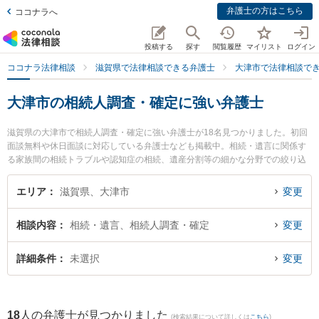
弁護士の方はこちら
ココナラへ
投稿する
探す
閲覧履歴
マイリスト
ログイン
ココナラ法律相談
滋賀県で法律相談できる弁護士
大津市で法律相談で
大津市の相続人調査・確定に強い弁護士
滋賀県の大津市で相続人調査・確定に強い弁護士が18名見つかりました。初回
面談無料や休日面談に対応している弁護士なども掲載中。相続・遺言に関係す
る家族間の相続トラブルや認知症の相続、遺産分割等の細かな分野での絞り込
み検索もでき便利です。特に湖都経営法律事務所の宮本 向日葵弁護士や湖都経
営法律事務所の山口 智之弁護士、やすだ法律事務所の安田 慶太弁護士のプロフ
エリア
滋賀県、大津市
変更
ィール情報や弁護士費用、強みなどが注目されています。『大津市で土日や夜
間に発生した相続人調査・確定のトラブルを今すぐに弁護士に相談したい』
相談内容
相続・遺言、相続人調査・確定
変更
『相続人調査・確定のトラブル解決の実績豊富な近くの弁護士を検索したい』
『初回相談無料で相続人調査・確定を法律相談できる大津市内の弁護士に相談
予約したい』などでお困りの相談者さんにおすすめです。
詳細条件
未選択
変更
18
人の弁護士が見つかりました
(検索結果について詳しくは
こちら
)