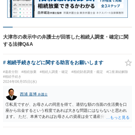
大津市の表示中の弁護士が回答した相続人調査・確定に関
する法律Q&A
# 相続手続きなどに関する助言をお願いします
#遺産分割
#相続放棄
#相続人調査・確定
#相続財産調査・鑑定
#口座凍結解除
#相続手続き
2024年06月05日(水)
西浦 嘉博
弁護士
①私見ですが、お母さんの同意を得て、適切な額の当面の生活費を口
座から出金するという程度であれば大きな問題にはならないと思われ
ます。 ただ、本来であればお母さんの資産は全て遺産分割協議によっ
て相続手続が行われ、相続人が資産を処分利用できるのは手続が終わ
ってからというのが制度の立て付けとなります。 場合によっては紛争
化して、前婚のお子さんから遺留分侵害請求がなされる可能性もある