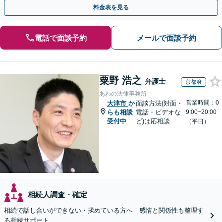
対応実績。【バリアフリー】【完全個室対応】
料金表を見る
電話で面談予約
メールで面談予約
粟野 浩之
弁護士
京都府
あわの法律事務所
営業時間：0
大津市
か
面談方法(対面・
らも相談
電話・ビデオな
9:00~20:00
受付中
ど)は応相談
（平日）
相続人調査・確定
相続で話し合いができない・揉めている方へ｜感情と関係性も整理す
る相続サポート