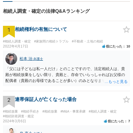
ことを念頭に置かれてください。 ②お母さんの相続手続ですので、お
相続人調査・確定の法律Q&Aランキング
父さん名義の資産は当面は関係ありません。 ③相談者さん（子）がお
母さんの相続について相続放棄をしても、後のお父さんの相続手続に
おいては、自由に相続するか放棄するかを選択できます。 ④相続手続
1
相続権利の有無について
に関係します。 お母さんのお子さんである以上、前婚の際のお子さん
も相続人の一人となります。 したがって、お母さんの遺産分割協議
は、お父さん、相談者さん（子）、前婚のお子さん（子）の三人が相
#相続人調査・確定
#家族間の相続トラブル
#不動産・土地の相続
2022年4月17日
役にたった
10
続人となります。 法定相続分は、1/2、1/4、1/4です。 折を見て、最
寄りの法律事務所に相談されることをお勧めします。
松本 治
弁護士
「父には子どもは私一人だけ」とのことですので、法定相続人は、貴
殿が相続放棄をしない限り、貴殿と、存命でいらっしゃればお父様の
配偶者（貴殿のお母様であることが多い）のみとなります。遺言がな
い限り、「次男」（お父様の弟）らの相続権は発生しません。
2
連帯保証人が亡くなった場合
#相続放棄
#相続手続き
#相続放棄
#M&A・事業承継
#相続人調査・確定
#相続財産調査・鑑定
2024年3月6日
役にたった
7