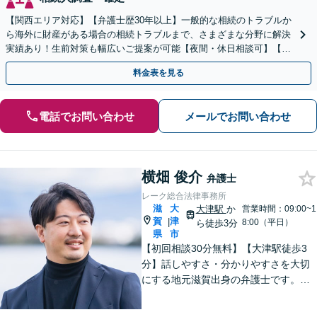
【関西エリア対応】【弁護士歴30年以上】一般的な相続のトラブルか
ら海外に財産がある場合の相続トラブルまで、さまざまな分野に解決
実績あり！生前対策も幅広いご提案が可能【夜間・休日相談可】【完
全個室】
料金表を見る
電話でお問い合わせ
メールでお問い合わせ
横畑 俊介
弁護士
レーク総合法律事務所
滋
大
大津駅
か
営業時間：09:00~1
賀
津
|
8:00（平日）
ら徒歩3分
県
市
【初回相談30分無料】【大津駅徒歩3
分】話しやすさ・分かりやすさを大切
にする地元滋賀出身の弁護士です。離
婚や借金、企業法務など皆様の悩みを
丁寧に伺い、最適な解決策をご提案し