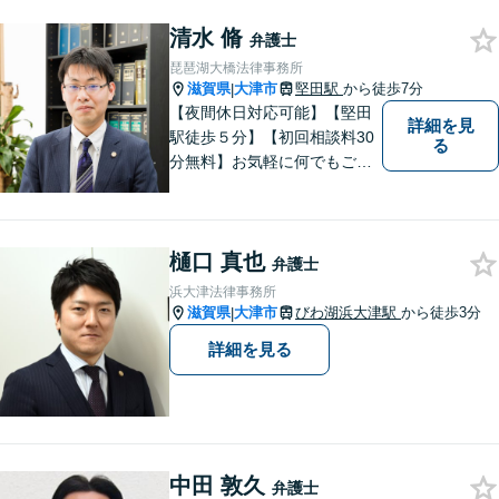
築いていけるよう尽力いたし
清水 脩
ます。弁護士に依頼するのは
弁護士
敷居が高いとお考えの方も、
琵琶湖大橋法律事務所
まずは一度ご相談ください。
滋賀県
大津市
堅田駅
から徒歩7分
|
【夜間休日対応可能】【堅田
詳細を見
駅徒歩５分】【初回相談料30
る
分無料】お気軽に何でもご相
談ください。弁護士は、あな
たの味方です。
樋口 真也
弁護士
浜大津法律事務所
滋賀県
大津市
びわ湖浜大津駅
から徒歩3分
|
詳細を見る
中田 敦久
弁護士