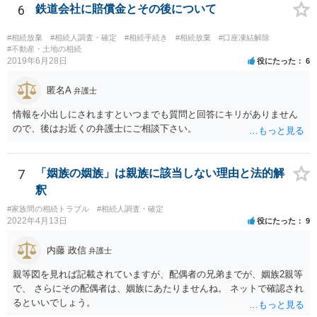
名捺印を得る必要があります。 したがって，残念ながら，「ＡＢＣ間
6
鉄道会社に賠償金とその後について
の遺産分割協議が有効に成立している」という前提に基づく主張は困
難と思われます。 「ＡＢＣ間の遺産分割協議は未了のまま，ＡとＢが
#相続放棄
#相続人調査・確定
#相続手続き
#相続放棄
#口座凍結解除
死亡し，二次相続が発生した」という前提に基づいて協議を進める必
#不動産・土地の相続
2019年6月28日
役にたった
6
要があります。 もちろん，Ｃの立場としては，ＡＢＣ間の遺産分割協
議の内容を前提とした主張をすることが最も有利ですが，ＡＢの相続
匿名A
人は応じない姿勢を示していることから，実現は困難だと思います。
弁護士
主張としては維持しつつも，現実的な解決方法（遺産分割協議の落と
情報を小出しにされますといつまでも質問と回答にキリがありません
しどころ）としては，譲歩することを甘受しなければならないかもし
ので、後はお近くの弁護士にご相談下さい。
れません。
7
「姻族の姻族」は親族に該当しない理由と法的解
釈
#家族間の相続トラブル
#相続人調査・確定
2022年4月13日
役にたった
9
内藤 政信
弁護士
親等図を見れば記載されていますが、配偶者の兄弟までが、姻族2親等
で、 さらにその配偶者は、姻族にあたりませんね。 ネットで確認され
るといいでしょう。