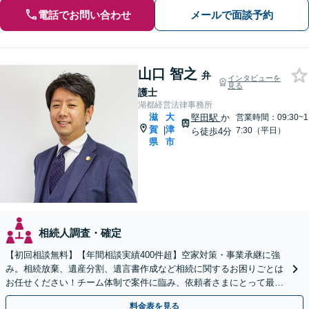
電話でお問い合わせ
メールで面談予約
山口 智之
弁
インタビューを
見る
護士
湖都経営法律事務所
滋
大
堅田駅
か
営業時間：09:30~1
賀
津
|
7:30（平日）
ら徒歩4分
県
市
相続人調査・確定
【初回相談無料】【年間相談実績400件超】空家対策・事業承継に強
み。相続放棄、遺産分割、遺言書作成など相続に関するお困りごとは
お任せください！チーム体制で案件に臨み、依頼者さまにとって最善
の解決を目指します【堅田駅4分】【無料駐車場あり】
料金表を見る