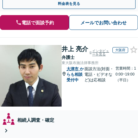
料金表を見る
電話で面談予約
メールでお問い合わせ
井上 亮介
大阪府
インタビュ
ーを見る
弁護士
東大阪布施法律事務所
営業時間：1
大津市
か
面談方法(対面・
らも相談
電話・ビデオな
0:00~19:00
受付中
ど)は応相談
（平日）
相続人調査・確定