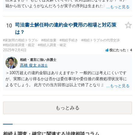
籍から出ていようがなんだろうが実子の序列は生まれた順ですから、
先方が後から生まれたならばお父様がお祖父様の長男です。 質問2 遺
書が腹違いの長男に向けてある場合 書かれてる内容が最優先にされる
のですか？ →遺書というのが、法律上の遺言の形式を守っている限り
10
司法書士解任時の違約金や費用の相場と対応策
はそのとおりです。 質問3 父が腹違いの長男に法律的に優位になれそ
は？
うな事はありますか？ →遺言が有効な場合、優位に立つことはできま
#家族間の相続トラブル
#相続放棄
#相続手続き
#相続トラブルの代理交渉
せんが、お祖父様が認知症であるなどの「遺言が作れないはずの事
#相続財産調査・鑑定
#相続人調査・確定
情」があるならば①遺言無効確認の訴えを起こすのは一つの手です。
2025年2月4日
役にたった
4
それができない場合は②遺留分侵害額請求で争うほかありません。 質
相続・遺言に強い弁護士
問4 相続トラブルの代理交渉は可能でしょうか。 →一般論としては可
髙橋 俊太
弁護士
能ですが、お伺いする内容ですとお祖父様が亡くなられた後に動くこ
とになるでしょう。
＞100万超えの違約金額はありえますか？ 一般的には考えにくいです
が、実際にあり得るかは否かは委任事項や委任後の業務処理状況等に
よるでしょう。 此方での当方回答は以上で終了となりますが、参考に
なりましたら幸いです。
もっとみる
相続人調査・確定に関連する法律相談コラム