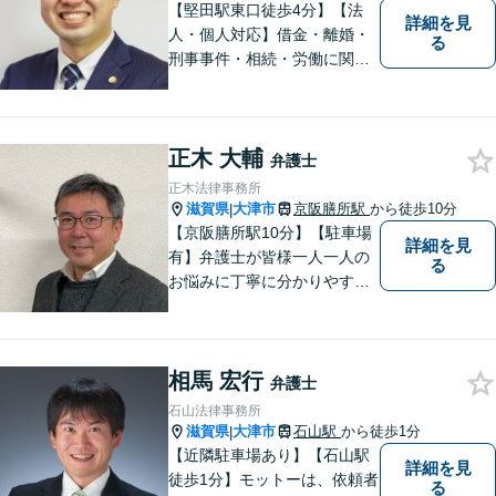
【堅田駅東口徒歩4分】【法
詳細を見
人・個人対応】借金・離婚・
る
刑事事件・相続・労働に関す
るトラブルはお任せくださ
い。顧問契約・企業法務全般
に対応。困りの際はぜひ一度
正木 大輔
お話をお聞かせください。
弁護士
【無料駐車場あり】
正木法律事務所
滋賀県
大津市
京阪膳所駅
から徒歩10分
|
【京阪膳所駅10分】【駐車場
詳細を見
有】弁護士が皆様一人一人の
る
お悩みに丁寧に分かりやすく
お応えいたします。専門家に
よる適切なアドバイスや手続
により、問題解決に向けて前
相馬 宏行
進できることがございます。
弁護士
どうぞ当事務所にご相談くだ
石山法律事務所
さい。
滋賀県
大津市
石山駅
から徒歩1分
|
【近隣駐車場あり】【石山駅
詳細を見
徒歩1分】モットーは、依頼者
る