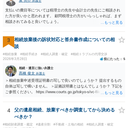
泉 亮介
弁護士
支払いの費目等については税理士の先生や会計士の先生にご相談され
た方が良いかと思われます。 顧問税理士の方がいらっしゃれば、まず
相談されてみると良いでしょう。
3
相続放棄後の訴状対応と答弁書作成についての相
談
#相続放棄
#相続手続き
#相続人調査・確定
#相続トラブルの代理交渉
2026年3月28日
役にたった
5
相続・遺言に強い弁護士
髙橋 俊太
弁護士
＞相続放棄申述受理証明書の写しで良いのでしょうか？ 提出するもの
自体は写しで構いません。 ＞証拠説明書とはなんでしょうか？ 下記を
ご参照ください。 https://www.courts.go.jp/tokyo-s/vc-files/tokyo-s/file/
14-1kisairei.pdf
4
父の遺産相続、放棄すべきか調査してから決める
べきか？
#相続財産調査・鑑定
#遺産分割
#不動産・土地の相続
#相続人調査・確定