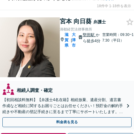
18件中 1-18件を表示
宮本 向日葵
弁護士
湖都経営法律事務所
滋
大
堅田駅
か
営業時間：09:30~1
賀
津
|
7:30（平日）
ら徒歩4分
県
市
相続人調査・確定
【初回相談料無料】【弁護士4名在籍】相続放棄、遺産分割、遺言書
作成など相続に関するお困りごとはお任せください！預貯金の解約手
続きや不動産の登記手続きに至るまで丁寧にサポートいたします。
【堅田駅東口徒歩4分】【無料駐車場あり】
料金表を見る