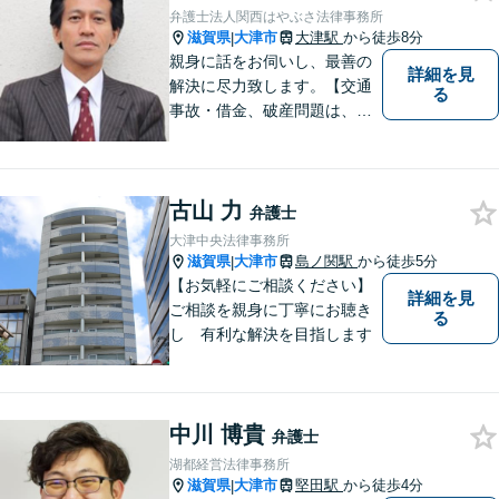
弁護士法人関西はやぶさ法律事務所
滋賀県
大津市
大津駅
から徒歩8分
|
親身に話をお伺いし、最善の
詳細を見
解決に尽力致します。【交通
る
事故・借金、破産問題は、初
回相談料無料】【夜間相談可
（要事前予約）】【弁護士経
験２０年以上】【専用駐車場
古山 力
あり】
弁護士
大津中央法律事務所
滋賀県
大津市
島ノ関駅
から徒歩5分
|
【お気軽にご相談ください】
詳細を見
ご相談を親身に丁寧にお聴き
る
し 有利な解決を目指します
中川 博貴
弁護士
湖都経営法律事務所
滋賀県
大津市
堅田駅
から徒歩4分
|