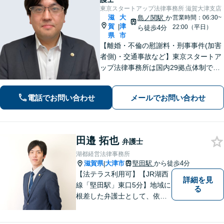
東京スタートアップ法律事務所 滋賀大津支店
滋
大
島ノ関駅
か
営業時間：06:30~
賀
津
|
22:00（平日）
ら徒歩4分
県
市
【離婚・不倫の慰謝料・刑事事件(加害
者側)・交通事故など】東京スタートア
ップ法律事務所は国内29拠点体制で全
国対応！【ご自宅からの電話相談にも
対応(法律相談は完全予約制)】各分野で
電話でお問い合わせ
メールでお問い合わせ
専門性の高い弁護士が寄り添い解決を
サポートします。
田邉 拓也
弁護士
湖都経営法律事務所
滋賀県
大津市
堅田駅
から徒歩4分
|
【法テラス利用可】【JR湖西
詳細を見
線「堅田駅」東口5分】地域に
る
根差した弁護士として、依頼
者の方に寄り添い、丁寧・親
切にお話を伺い、信頼関係を