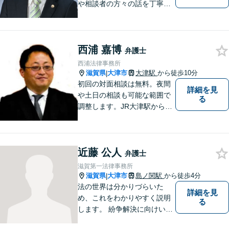
や相談者の方々の話を丁寧に
聞き取り，丁寧に答えるとい
うことです。何か問題を抱え
ておられる方、１人で悩まず
西浦 嘉博
にまずは遠慮なくご相談くだ
弁護士
さい。
西浦法律事務所
滋賀県
大津市
大津駅
から徒歩10分
|
初回の対面相談は無料。夜間
詳細を見
や土日の相談も可能な範囲で
る
調整します。JR大津駅から徒
歩10分、京阪大津線上栄町駅
から徒歩4分、大津赤十字病院
の前になります。 【滋賀県２
近藤 公人
位 弁護士ドットコムランキ
弁護士
ング（2024年7月-2026年7月
滋賀第一法律事務所
現在）】
滋賀県
大津市
島ノ関駅
から徒歩4分
|
法の世界は分かりづらいた
詳細を見
め、これをわかりやすく説明
る
します。 紛争解決に向けいく
つかの解決案を説明し、依頼