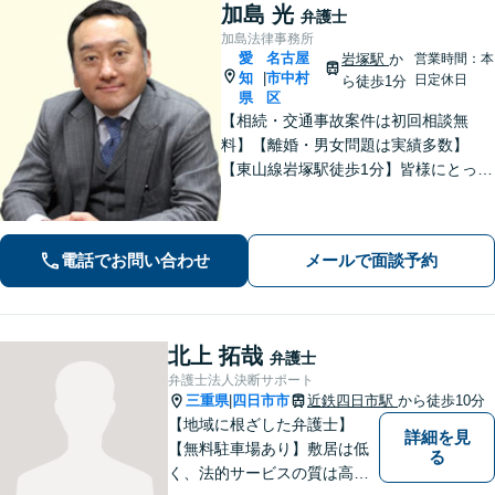
加島 光
弁護士
加島法律事務所
愛
名古屋
岩塚駅
か
営業時間：本
知
市中村
|
日定休日
ら徒歩1分
県
区
【相続・交通事故案件は初回相談無
料】【離婚・男女問題は実績多数】
【東山線岩塚駅徒歩1分】皆様にとって
身近な、敷居の低い弁護士を目指して
います。
電話でお問い合わせ
メールで面談予約
北上 拓哉
弁護士
弁護士法人決断サポート
三重県
四日市市
近鉄四日市駅
から徒歩10分
|
【地域に根ざした弁護士】
詳細を見
【無料駐車場あり】敷居は低
る
く、法的サービスの質は高く