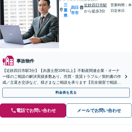
三
近鉄四日市駅
営業時間：本
四日
重
|
日定休日
から徒歩3分
市市
県
事故物件
【近鉄四日市駅3分】【弁護士歴10年以上】不動産関連企業・オーナ
ー様のご相談の解決実績多数あり。売買・賃貸トラブル／契約書の作
成／立退き交渉など、様ざまなご相談を承ります【完全個室で相談】
不動産企業の顧問弁護士も対応可能です
料金表を見る
電話でお問い合わせ
メールでお問い合わせ