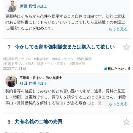
の解除事由にはならないという主張を組み立てる事になろうかと思い
伊藤 真悟
弁護士
ます。 ただ、いずれにしても、「不動産を買い取る」というのは、い
くらの金額でいつどのように代金が支払われるのかなど具体的な内容
更新時にそちらから条件を提示すること自体は自由です。法的に意味
が定まっているかどうかが気になるところです。売買契約の主張・立
のある契約書にしてもらいたいということでしたら直接近くの弁護士
証はかなり難しいのではないかと思料いたします。
に相談することを勧めます。
7
今かしてる家を強制撤去または購入して欲しい
#賃貸契約トラブル
#事故物件
#建築トラブル
#契約解除
#近隣トラブル（隣人・騒音・ペット問題）
#家賃交渉
2023年7月1日
役にたった
5
不動産・住まいに強い弁護士
町田 伸明
弁護士
契約書等を確認してみない何とも言い難いですが、通常、賃料の見直
し（増額）は困難ですし、買取りを請求することはできません。 解除
事由（賃貸借契約を解除する理由）がある場合には、賃貸借契約を解
除して、土地建物の明け渡しを求めることも可能です。 明け渡しを求
めることができる状況であれば、事実上、賃料の見直し（増額）や買
取りの交渉をすることもあり得るでしょう。 反対に、明け渡しを求め
8
共有名義の土地の売買
ることが難しいのであれば、賃料の見直し（増額）や買取りの交渉も
困難とならざるを得ないでしょう。 いずれにしても、（強制的な）明