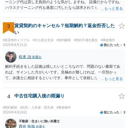
ーニング代は貸し主負担のような気がし ますね。 設備だからですね。
ハウスクリーニング代も過度に汚したなら請求されても 仕方ないでし
ょうが、生活上の通常の汚れならば、貸し主 負担だと思いますね。 次
の借主のための清掃だと思いますね。 ほっといて争ってみたらいいで
しょう。
3
賃貸契約のキャンセル？短期解約？返金拒否した
い
#賃貸契約トラブル
#立ち退き交渉
#契約解除
#契約不適合責任
#事故物件
2025年8月21日
役にたった
3
松本 治
弁護士
解約手続きをした証拠は残したいところなので、問題のない書面であ
れば、サインした方がいいです。見極めが難しければ、一旦預かっ
て、弁護士に相談するといいです。事件として依頼しなくても、それ
くらいは相談料の範囲内で見てくれる弁護士が多いと思います。
4
中古住宅購入後の雨漏り
#契約解除
#住民・入居者・買主側
#事故物件
2024年4月24日
役にたった
3
不動産・住まいに強い弁護士
西谷 拓哉
弁護士