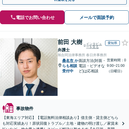
電話でお問い合わせ
メールで面談予約
前田 大樹
愛知県
インタビュ
ーを見る
弁護士
旭合同法律事務所 春日井事務所
営業時間：0
桑名市
か
面談方法(対面・
らも相談
電話・ビデオな
9:00~21:00
受付中
ど)は応相談
（日曜日）
事故物件
【東海エリア対応】【電話無料法律相談あり】借主側・貸主側どちら
も対応実績あり！原状回復トラブル／土地・建物の明け渡し／家賃未