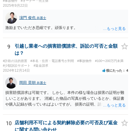
#事故物件
#オーナー・売主側
け渡しなどの請求もお考えなのであれば、現況や契約書等の確認が不
2025年9月22日
可欠ですから、資料等一式を持参して弁護士にご相談された方がよい
かと思います。
濵門 俊也
弁護士
激励までいただき恐縮です。頑張ります。
9
引越し業者への損害賠償請求、訴訟の可否と金額
は？
#詐欺の法的措置
#本名・住所・電話番号が判明
#事故物件
#100〜200万円未満
#少額訴訟サポート
#返金請求
2024年12月14日
役にたった
4
岡田 晃朝
弁護士
損害賠償請求は可能です。 しかし、本件の様な場合は損害の証明が難
しいことがあります。 消滅した物品の写真が残っているとか、保証書
や購入記録が残っていればよいですが。 損害の証明、請求する側にあ
りますが、事情も事情で証明も困難でしょうから、調停や調停などで
協議しながら落としどころを探すしかないでしょう。
10
店舗利用不可による契約解除必要の可否及び返金
に関する問い合わせ