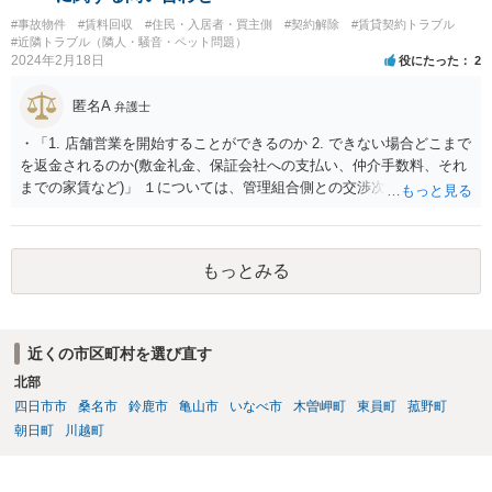
#事故物件
#賃料回収
#住民・入居者・買主側
#契約解除
#賃貸契約トラブル
#近隣トラブル（隣人・騒音・ペット問題）
2024年2月18日
役にたった
2
匿名A
弁護士
・「1. 店舗営業を開始することができるのか 2. できない場合どこまで
を返金されるのか(敷金礼金、保証会社への支払い、仲介手数料、それ
までの家賃など)」 １については、管理組合側との交渉次第と思われま
す。賃貸借契約書や管理会社とのやりとりを詳細に確認したうえで交
渉を行うべきでしょう。 ２に関しては、返金ではなく、管理会社や貸
主に対して請求をすることになるかと思いますが、営業損害（営業で
もっとみる
きていたら得られた利益）を含まないのであれば認められると考えら
れます。
近くの市区町村を選び直す
北部
四日市市
桑名市
鈴鹿市
亀山市
いなべ市
木曽岬町
東員町
菰野町
朝日町
川越町