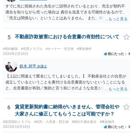
すでに先に投稿された先生がご説明されているとおり、売主が契約不
適合を知りながら売った場合は 責任を追及できる可能性があるので、
「売主は関係ない」ということはありません。 また、仲介業者も、当
該不適合を容易に知り得たのに、これを看過して仲介したということ
になれば、買主に対して善管注意義務違反を負う可能性はあります。
契約不適合の責任追及は、専門性の高い分野ですので、個人での対応
5
不動産詐欺被害における合意書の有効性について
は難しいと思われます。 お住まいの地域の不動産問題に詳しい弁護士
の法律事務所に資料を持参して直接ご相談された方がよいです。
#契約解除
#売買トラブル
#オーナー・売主側
#事故物件
2024年2月18日
役にたった
3
鈴木 祥平
弁護士
【上記に間違えて匿名にしてしまいました。】 不動産会社との合意が
成立しているということを裏付ける合意書面がないということになる
と、合意書面が有効／無効と言う前にそのような合意がお互いになさ
れたのかどうかという点の立証になってしまいます。ボイスレコーダ
ーに録音をしている「合意書は渡します。」と言う内容では、直ちに
合意が成立したということを裏付けられるかというと疑問です。 相手
6
賃貸更新契約書に納得がいきません、管理会社や
方が「合意書面に違反しているから白紙撤回する。」と主張している
大家さんに修正してもらうことは可能ですか？
ことをもって、「合意が成立していたから「白紙撤回」されているの
#賃貸契約トラブル
#住民・入居者・買主側
#契約不適合責任
#事故物件
である（成立していないのであれば、合意違反がそもそも生じないは
2023年10月16日
役にたった
3
ず）」として、その上で、「今後連絡を取らない」ということが契約