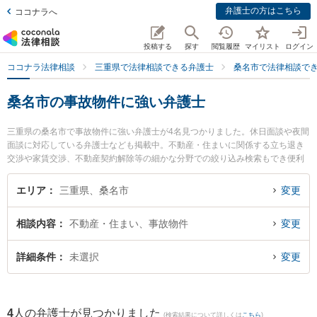
弁護士の方はこちら
ココナラへ
投稿する
探す
閲覧履歴
マイリスト
ログイン
ココナラ法律相談
三重県で法律相談できる弁護士
桑名市で法律相談で
桑名市の事故物件に強い弁護士
三重県の桑名市で事故物件に強い弁護士が4名見つかりました。休日面談や夜間
面談に対応している弁護士なども掲載中。不動産・住まいに関係する立ち退き
交渉や家賃交渉、不動産契約解除等の細かな分野での絞り込み検索もでき便利
です。特に弁護士法人関・岸田・中村法律事務所 桑名オフィスの岸田 哲弁護士
や伊勢湾総合法律事務所の松井 太一弁護士、嶋田幸司法律事務所の嶋田 幸司弁
エリア
三重県、桑名市
変更
護士のプロフィール情報や弁護士費用、強みなどが注目されています。『桑名
市で土日や夜間に発生した事故物件のトラブルを今すぐに弁護士に相談した
相談内容
不動産・住まい、事故物件
変更
い』『事故物件のトラブル解決の実績豊富な近くの弁護士を検索したい』『初
回相談無料で事故物件を法律相談できる桑名市内の弁護士に相談予約したい』
などでお困りの相談者さんにおすすめです。
詳細条件
未選択
変更
4
人の弁護士が見つかりました
(検索結果について詳しくは
こちら
)