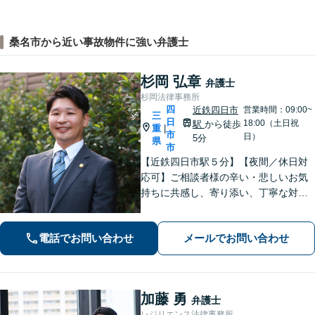
桑名市から近い事故物件に強い弁護士
杉岡 弘章
弁護士
杉岡法律事務所
四
近鉄四日市
営業時間：09:00~
三
日
18:00（土日祝
駅
から徒歩
重
|
市
日）
5分
県
市
【近鉄四日市駅５分】【夜間／休日対
応可】ご相談者様の辛い・悲しいお気
持ちに共感し、寄り添い、丁寧な対応
を心がけます。離婚／不動産／借金／
相続／刑事事件など、幅広く対応【地
電話でお問い合わせ
メールでお問い合わせ
域に根ざした弁護士】お気軽にお問い
合わせください。
加藤 勇
弁護士
レジリエンス法律事務所