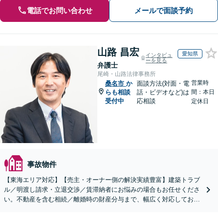
電話でお問い合わせ
メールで面談予約
山路 昌宏
愛知県
インタビュ
ーを見る
弁護士
尾崎・山路法律事務所
営業時
桑名市
か
面談方法(対面・電
らも相談
話・ビデオなど)は
間：本日
受付中
応相談
定休日
事故物件
【東海エリア対応】【売主・オーナー側の解決実績豊富】建築トラブ
ル／明渡し請求・立退交渉／賃滞納者にお悩みの場合もお任せくださ
い。不動産を含む相続／離婚時の財産分与まで、幅広く対応しており
ます。【初回面談無料】【セカンドオピニオン対応】