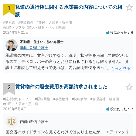
1
私道の通行権に関する承諾書の内容についての相
談
#境界線
#事故物件
#住民・入居者・買主側
#近隣トラブル（隣人・騒音・ペット問題）
2024年9月21日
役にたった
6
不動産・住まいに強い弁護士
島田 直樹
弁護士
承諾書の内容は、文言だけでなく、説明、状況等を考慮して解釈され
るので、デベロッパーの言うとおりに解釈されるとは限りません。 弁
護士に相談して戦えそうであれば、内容証明郵便を送ったうえで、デ
ベロッパー宛に訴訟をすることが考えられます。
2
賃貸物件の退去費用を高額請求されました
#賃貸契約トラブル
#原状回復
#事故物件
#契約解除
#管理会社・組合側
#住民・入居者・買主側
2019年5月4日
役にたった
7
内藤 政信
弁護士
国交省のガイドラインを見てるわけではありませんが、 エアコンクリ