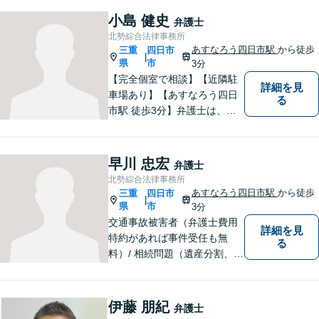
（使用者側）／交通事故／相
小島 健史
弁護士
続問題など、幅広く対応。お
北勢綜合法律事務所
気軽にご相談ください。
あすなろう四日市駅
から徒歩
三重
四日市
|
県
市
3分
【完全個室で相談】【近隣駐
詳細を見
車場あり】【あすなろう四日
る
市駅 徒歩3分】弁護士は、依
頼者の方のサポーターです。
わからないことがあれば、何
でも聞いてください。 問題解
早川 忠宏
弁護士
決に向かって一緒に頑張りま
北勢綜合法律事務所
しょう。
あすなろう四日市駅
から徒歩
三重
四日市
|
県
市
3分
交通事故被害者（弁護士費用
詳細を見
特約があれば事件受任も無
る
料）/ 相続問題（遺産分割、遺
言等）。是非一度ご相談くだ
さい。
伊藤 朋紀
弁護士