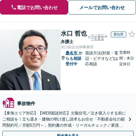
電話でお問い合わせ
メールでお問い合わせ
水口 哲也
愛知県
インタビュ
ーを見る
弁護士
水口綜合法律事務所
営業時
桑名市
か
面談方法(対面・電
らも相談
話・ビデオなど)は
間：本日
受付中
応相談
定休日
事故物件
【東海エリア対応】【WEB面談対応】欠陥住宅／泣き寝入りする前に
ご相談を！立ち退き・建物の明け渡し請求もお任せ「不動産会社の顧
問契約可／月額5万円～」契約書の作成・リーガルチェック／家賃の
未払い対応／立退料の増額対応など【休日・夜間相談可】
料金表を見る