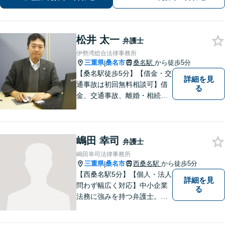
可（要予約）】
松井 太一
弁護士
伊勢湾総合法律事務所
三重県
桑名市
桑名駅
から徒歩5分
|
【桑名駅徒歩5分】【借金・交
詳細を見
通事故は初回無料相談可】借
る
金、交通事故、離婚・相続、
刑事事件など。難しい専門用
語はなるべく使わずに、分か
りやすい説明を心がけており
嶋田 幸司
ます。地域密着型の法律事務
弁護士
所です。お気軽にどうぞ【弁
嶋田幸司法律事務所
護士費用特約保険・法テラス
三重県
桑名市
西桑名駅
から徒歩5分
|
利用可】
【西桑名駅5分】【個人・法人
詳細を見
問わず幅広く対応】中小企業
る
法務に強みを持つ弁護士。個
人事務所ならではのきめ細や
かさが特徴です。依頼者様の