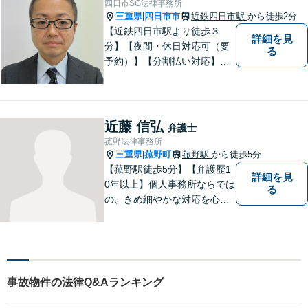
四日市SG法律事務所
三重県
四日市市
近鉄四日市駅
から徒歩2分
|
【近鉄四日市駅より徒歩３
詳細を見
分】【夜間・休日対応可（要
る
予約）】【分割払い対応】
【弁護士歴１０年以上】 法律
相談を大切にしています。ま
ずはできる限り丁寧にお聞き
して、一緒に解決方法を考え
近藤 信弘
弁護士
る手助けをさせていただけれ
菰野法律事務所
ばと思いますので、お気軽に
三重県
菰野町
菰野駅
から徒歩5分
|
ご相談ください。
【菰野駅徒歩5分】【弁護歴1
詳細を見
0年以上】個人事務所ならでは
る
の、きめ細やかな対応を心が
けています。「相談してよか
った」と思っていただけるよ
う、最後まで粘り強く弁護を
行います！【完全個室】
事故物件の法律Q&Aランキング