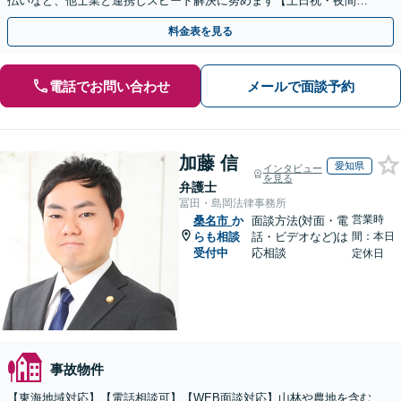
払いなど、他士業と連携しスピード解決に努めます【土日祝・夜間対
応】【オンライン面談可】【完全個室】
料金表を見る
電話でお問い合わせ
メールで面談予約
加藤 信
愛知県
インタビュー
を見る
弁護士
冨田・島岡法律事務所
営業時
桑名市
か
面談方法(対面・電
らも相談
話・ビデオなど)は
間：本日
受付中
応相談
定休日
事故物件
【東海地域対応】【電話相談可】【WEB面談対応】山林や農地を含む