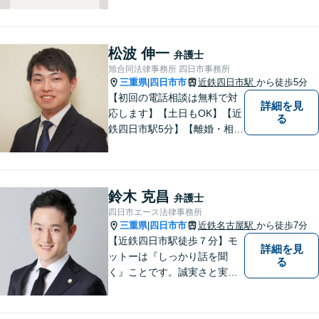
をモットーに、ご相談者の立
場に立って、問題の解決を目
指します。交通事故／借金問
題／離婚問題／相続問題／企
松波 伸一
弁護士
業法務など、幅広く対応可
旭合同法律事務所 四日市事務所
能。【明確な料金体系】どう
三重県
四日市市
近鉄四日市駅
から徒歩5分
|
ぞご連絡ください。
【初回の電話相談は無料で対
詳細を見
応します】【土日もOK】【近
る
鉄四日市駅5分】【離婚・相続
問題】困っている方の力にな
れる様、話を聞き、寄り添い
ます【後見業務などの民事・
刑事事件全般】双方ともに納
鈴木 克昌
弁護士
得する解決を目指します【交
四日市エース法律事務所
通事故】示談金の増額に向け
三重県
四日市市
近鉄名古屋駅
から徒歩7分
|
尽力
【近鉄四日市駅徒歩７分】モ
詳細を見
ットーは『しっかり話を聞
る
く』ことです。誠実さと実直
さを取り柄に、一つ一つの案
件に真摯に向き合います。離
婚問題／企業法務／労働問題