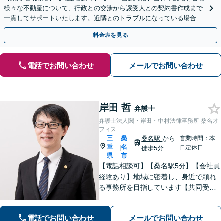
様々な不動産について、行政との交渉から譲受人との契約書作成まで
一貫してサポートいたします。近隣とのトラブルになっている場合
や、解決が難航している案件でも、ぜひご相談ください。
料金表を見る
電話でお問い合わせ
メールでお問い合わせ
岸田 哲
弁護士
弁護士法人関・岸田・中村法律事務所 桑名オ
フィス
三
桑
桑名駅
から
営業時間：本
重
名
|
日定休日
徒歩5分
県
市
【電話相談可】【桑名駅5分】【会社員
経験あり】地域に密着し、身近で頼れ
る事務所を目指しています【共同受任
可】相談後、少しでも前進できるよう
全力を尽くします。一人で悩まず、お
電話でお問い合わせ
メールでお問い合わせ
気軽にご相談ください【夜間土日相談