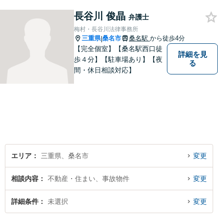
本質的な問題解決に貢献いた
長谷川 俊晶
します。お困りごとは、お気
弁護士
軽にご相談ください。
梅村・長谷川法律事務所
三重県
桑名市
桑名駅
から徒歩4分
|
【完全個室】【桑名駅西口徒
詳細を見
歩４分】【駐車場あり】【夜
る
間・休日相談対応】
エリア
三重県、桑名市
変更
相談内容
不動産・住まい、事故物件
変更
詳細条件
未選択
変更