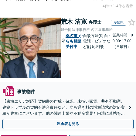
4件中 1-4件を表示
荒木 清寛
弁護士
愛知県
旭合同法律事務所 名古屋事務所
営業時間：0
桑名市
か
面談方法(対面・
らも相談
電話・ビデオな
9:00~17:00
受付中
ど)は応相談
（日曜日）
事故物件
【東海エリア対応】契約書の作成・確認、未払い家賃、共有不動産、
建築トラブルの契約不適合責任など。立ち退き料の増額請求の対応実
績が豊富にございます。他の関連士業や不動産業界と円滑に連携を行
い、正確に手続きを進めてまいります。【初回面談無料】
料金表を見る