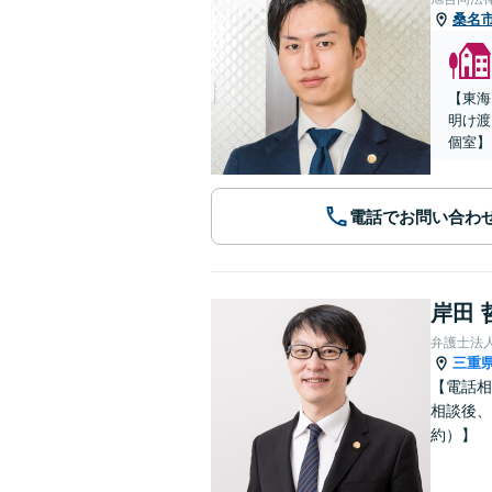
桑名
【東海
明け渡
個室】
電話でお問い合わ
岸田 
弁護士法
三重
【電話相
相談後、
約）】