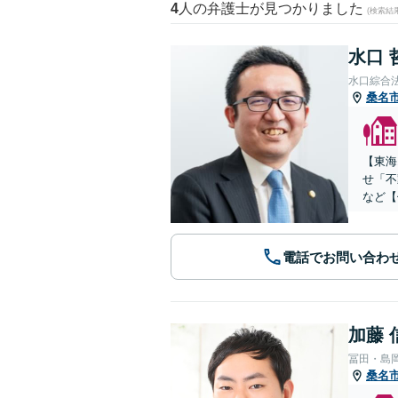
4
人の弁護士が見つかりました
(検索結
水口 
水口綜合
桑名
【東海
せ「不
など【
電話でお問い合わ
加藤 
冨田・島
桑名