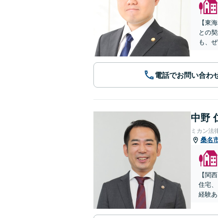
【東海
との契
も、ぜ
電話でお問い合わ
中野 
ミカン法
桑名
【関西
住宅、
経験あ