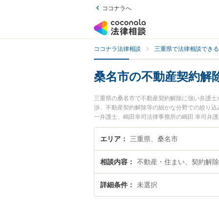
ココナラへ
ココナラ法律相談
三重県で法律相談できる
桑名市の不動産契約解
三重県の桑名市で不動産契約解除に強い弁護士
渉、不動産契約解除等の細かな分野での絞り込
一弁護士、嶋田幸司法律事務所の嶋田 幸司弁
を今すぐに弁護士に相談したい』『不動産契約
に相談予約したい』などでお困りの相談者さん
エリア
三重県、桑名市
相談内容
不動産・住まい、契約解除
詳細条件
未選択