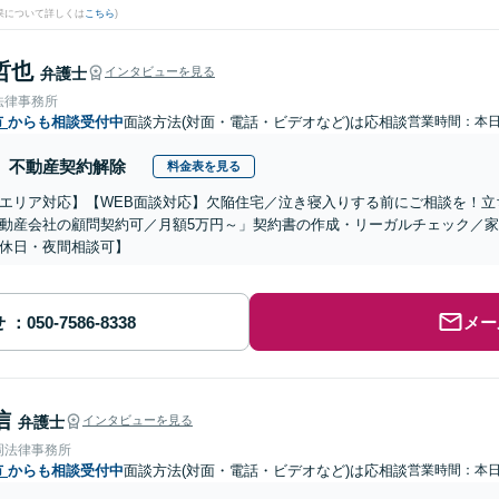
果について詳しくは
こちら
)
哲也
弁護士
インタビューを見る
法律事務所
市
からも相談受付中
面談方法(対面・電話・ビデオなど)は応相談
営業時間：本
不動産契約解除
料金表を見る
エリア対応】【WEB面談対応】欠陥住宅／泣き寝入りする前にご相談を！立
動産会社の顧問契約可／月額5万円～」契約書の作成・リーガルチェック／
休日・夜間相談可】
せ
メー
信
弁護士
インタビューを見る
岡法律事務所
市
からも相談受付中
面談方法(対面・電話・ビデオなど)は応相談
営業時間：本