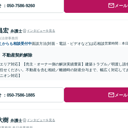
せ
メール
昌宏
弁護士
インタビューを見る
路法律事務所
市
からも相談受付中
面談方法(対面・電話・ビデオなど)は応相談
営業時間：本
不動産契約解除
エリア対応】【売主・オーナー側の解決実績豊富】建築トラブル／明渡し請
任せください。不動産を含む相続／離婚時の財産分与まで、幅広く対応して
ニオン対応】
せ
メール
大樹
弁護士
インタビューを見る
律事務所 春日井事務所