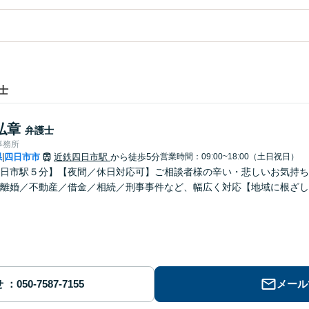
士
弘章
弁護士
事務所
県
四日市市
近鉄四日市駅
から徒歩5分
営業時間：09:00~18:00（土日祝日）
|
日市駅５分】【夜間／休日対応可】ご相談者様の辛い・悲しいお気持ち
離婚／不動産／借金／相続／刑事事件など、幅広く対応【地域に根ざし
せ
メール