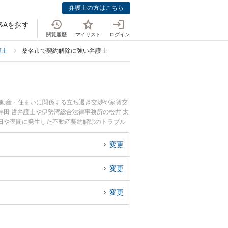
弁護士の方はこちら
&Aを探す
閲覧履歴
マイリスト
ログイン
護士
桑名市で契約解除に強い弁護士
不動産・住まいに関係する立ち退き交渉や家賃交
田 哲弁護士や伊勢湾総合法律事務所の松井 太
日や夜間に発生した不動産契約解除のトラブル
動産契約解除を法律相談できる桑名市内の弁護士
変更
変更
変更