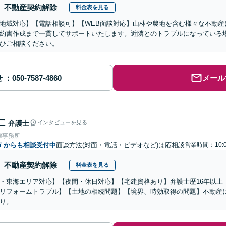
不動産契約解除
料金表を見る
地域対応】【電話相談可】【WEB面談対応】山林や農地を含む様々な不動産
約書作成まで一貫してサポートいたします。近隣とのトラブルになっている
ひご相談ください。
せ
メール
仁
弁護士
インタビューを見る
律事務所
市
からも相談受付中
面談方法(対面・電話・ビデオなど)は応相談
営業時間：10:0
不動産契約解除
料金表を見る
・東海エリア対応】【夜間・休日対応】【宅建資格あり】弁護士歴16年以上
リフォームトラブル】【土地の相続問題】【境界、時効取得の問題】不動産
り。