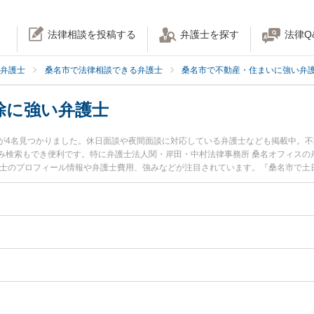
法律相談を投稿する
弁護士を探す
法律Q
弁護士
桑名市で法律相談できる弁護士
桑名市で不動産・住まいに強い弁
除に強い弁護士
が4名見つかりました。休日面談や夜間面談に対応している弁護士なども掲載中。
み検索もでき便利です。特に弁護士法人関・岸田・中村法律事務所 桑名オフィスの岸
護士のプロフィール情報や弁護士費用、強みなどが注目されています。『桑名市で土
解除のトラブル解決の実績豊富な近くの弁護士を検索したい』『初回相談無料で不
におすすめです。