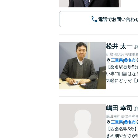
電話でお問い合わ
松井 太一
伊勢湾総合法律事
三重県
桑名市
|
【桑名駅徒歩5
い専門用語はな
気軽にどうぞ【
嶋田 幸司
嶋田幸司法律事務
三重県
桑名市
|
【西桑名駅5分
きめ細やかさが