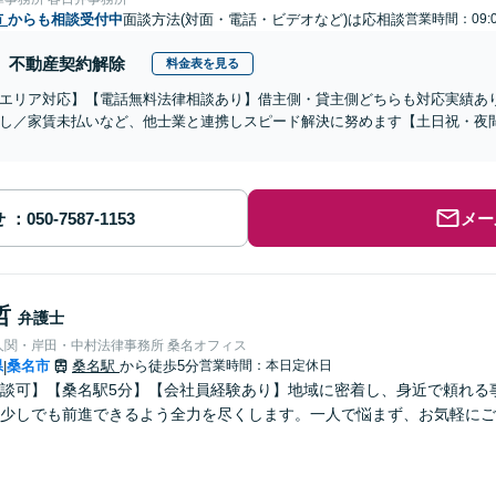
市
からも相談受付中
面談方法(対面・電話・ビデオなど)は応相談
営業時間：09:0
不動産契約解除
料金表を見る
エリア対応】【電話無料法律相談あり】借主側・貸主側どちらも対応実績あ
し／家賃未払いなど、他士業と連携しスピード解決に努めます【土日祝・夜
せ
メー
哲
弁護士
人関・岸田・中村法律事務所 桑名オフィス
県
桑名市
桑名駅
から徒歩5分
営業時間：本日定休日
|
談可】【桑名駅5分】【会社員経験あり】地域に密着し、身近で頼れる
少しでも前進できるよう全力を尽くします。一人で悩まず、お気軽にご