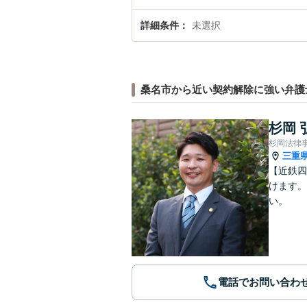
詳細条件
未選択
桑名市から近い契約解除に強い弁護
杉岡 
杉岡法律
三重
【近鉄四
けます。
い。
電話でお問い合わ