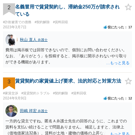
2
名義冒用で賃貸契約し、滞納金250万が請求され
ている
#詐欺被害での債務
#契約解除
#賃料回収
2023年3月7日
役にたった
17
秋山 直人
弁護士
費用は掲示板では回答できないので、個別にお問い合わせください。
なお、「ありがとう」を投稿すると、掲示板に開示されないやり取り
ができる機能があります。
3
賃貸契約の家賃値上げ要求、法的対応と対策方法
#家賃交渉
#賃貸契約トラブル
#契約解除
#賃料回収
2024年9月9日
役にたった
12
田嶋 祥宏
弁護士
一方的な貸主ですね。匿名Ａ弁護士先生の回答のように、これまでの
賃料を支払い続けることで問題ありません。 補足しますと、法律上
（借地借家法32条）、賃料が土地・建物の価格の上昇などの経済事情