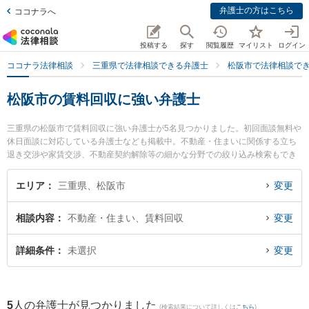
弁護士の方はこちら
ココナラへ
投稿する
探す
閲覧履歴
マイリスト
ログイン
ココナラ法律相談
三重県で法律相談できる弁護士
松阪市で法律相談で
松阪市の賃料回収に強い弁護士
三重県の松阪市で賃料回収に強い弁護士が5名見つかりました。初回面談無料や
休日面談に対応している弁護士なども掲載中。不動産・住まいに関係する立ち
退き交渉や家賃交渉、不動産契約解除等の細かな分野での絞り込み検索もでき
便利です。特に松阪みらい法律事務所の渡部 鎮行弁護士や本庄法律事務所の本
庄 美和子弁護士、プロップ松阪法律事務所の北野 岳志弁護士のプロフィール情
エリア
三重県、松阪市
変更
報や弁護士費用、強みなどが注目されています。『松阪市で土日や夜間に発生
した賃料回収のトラブルを今すぐに弁護士に相談したい』『賃料回収のトラブ
相談内容
不動産・住まい、賃料回収
変更
ル解決の実績豊富な近くの弁護士を検索したい』『初回相談無料で賃料回収を
法律相談できる松阪市内の弁護士に相談予約したい』などでお困りの相談者さ
んにおすすめです。
詳細条件
未選択
変更
5
人の弁護士が見つかりました
(検索結果について詳しくは
こちら
)