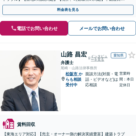
するトラブル全般の解決に豊富な経験あり。
料金表を見る
電話でお問い合わせ
メールでお問い合わせ
山路 昌宏
愛知県
インタビュ
ーを見る
弁護士
尾崎・山路法律事務所
営業時
松阪市
か
面談方法(対面・電
らも相談
話・ビデオなど)は
間：本日
受付中
応相談
定休日
賃料回収
【東海エリア対応】【売主・オーナー側の解決実績豊富】建築トラブ