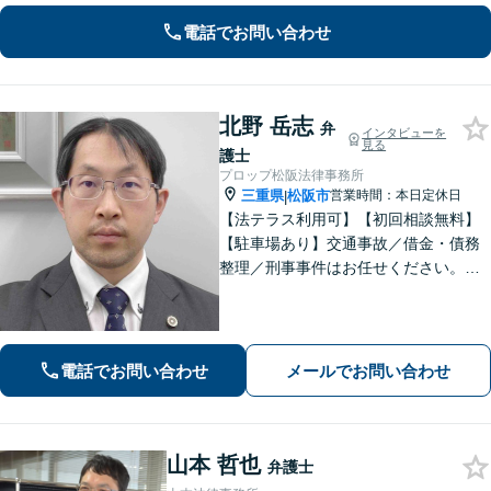
電話でお問い合わせ
北野 岳志
弁
インタビューを
見る
護士
プロップ松阪法律事務所
三重県
松阪市
営業時間：本日定休日
|
【法テラス利用可】【初回相談無料】
【駐車場あり】交通事故／借金・債務
整理／刑事事件はお任せください。各
分野100件以上の対応実績あり。相談者
さまに寄り添い、親身なサポートを心
がけております。お気軽にご相談くだ
さい。【休日面談可】【電話相談可】
電話でお問い合わせ
メールでお問い合わせ
山本 哲也
弁護士