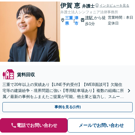
伊賀 恵
弁護士
インタビューを見る
弁護士法人シンフォニア法律事務所
津駅
から徒
営業時間：本日
三重
津
|
県
市
定休日
歩1分
賃料回収
三重で20年以上の実績あり【LINE予約受付】【WEB面談可】欠陥住
宅等の建築紛争・境界問題に強い【専用駐車場あり】複数の組織に所
属／最新の事例をふまえたご提案が可能。他士業と協力し、スムーズ
な解決を目指します【完全個室】【お子さま同席可】
事例を見る(1件)
電話でお問い合わせ
メールでお問い合わせ