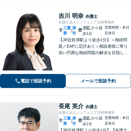
吉川 明奈
弁護士
弁護士法人シンフォニア法律事務所
津駅
から徒
営業時間：本日
三重
津
|
県
市
定休日
歩1分
【JR近鉄津駅より徒歩1分】＜相続問
題／EAPに定評あり＞相談者様に寄り
添い円満な相続問題の解決を目指しま
す。遺産分割・遺言書作成・民事信託
など、幅広い対応が可能＜企業向けEA
P＞従業員の抱えるお悩みをお伺いし、
改善・解決を目指します
電話で面談予約
メールで面談予約
長尾 英介
弁護士
弁護士法人シンフォニア法律事務所
津駅
から徒
営業時間：本日
三重
津
|
県
市
定休日
歩1分
【JR近鉄津駅より徒歩1分】【弁護士