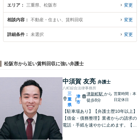
エリア
三重県、松阪市
変更
相談内容
不動産・住まい、賃料回収
変更
詳細条件
未選択
変更
松阪市から近い賃料回収に強い弁護士
中須賀 友亮
弁護士
八町綜合法律事務所
三
津新町駅
から
営業時間：本
津
重
|
日定休日
徒歩8分
市
県
【駐車場あり】【弁護士歴10年以上】
【借金・債務整理】業者からの請求の
電話・手紙を速やかに止めます。【交
通事故】解決実績多数。適切な賠償金
額の獲得に尽力します。物損も対応し