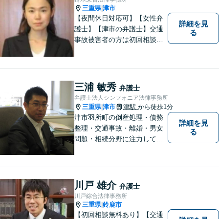
三重県
津市
|
【夜間休日対応可】【女性弁
詳細を見
護士】【津市の弁護士】交通
る
事故被害者の方は初回相談無
料です。ぜひ一度ご相談くだ
さい。
三浦 敏秀
弁護士
弁護士法人シンフォニア法律事務所
三重県
津市
津駅
から徒歩1分
|
津市羽所町の倒産処理・債務
詳細を見
整理・交通事故・離婚・男女
る
問題・相続分野に注力してい
る弁護士です。お困りの方は
是非一度ご相談ください。
【個人の債務整理、交通事故
相談は初回無料】【夜間予約
川戸 雄介
弁護士
可能】
川戸綜合法律事務所
三重県
鈴鹿市
|
【初回相談無料あり】【交通