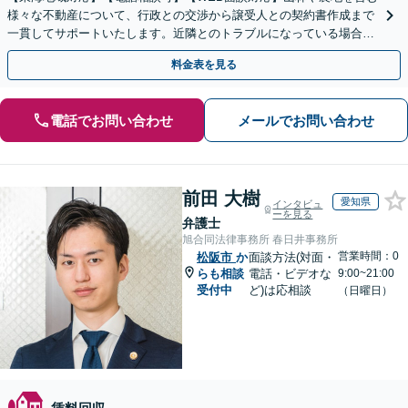
様々な不動産について、行政との交渉から譲受人との契約書作成まで
一貫してサポートいたします。近隣とのトラブルになっている場合
や、解決が難航している案件でも、ぜひご相談ください。
料金表を見る
電話でお問い合わせ
メールでお問い合わせ
前田 大樹
愛知県
インタビュ
ーを見る
弁護士
旭合同法律事務所 春日井事務所
営業時間：0
松阪市
か
面談方法(対面・
らも相談
電話・ビデオな
9:00~21:00
受付中
ど)は応相談
（日曜日）