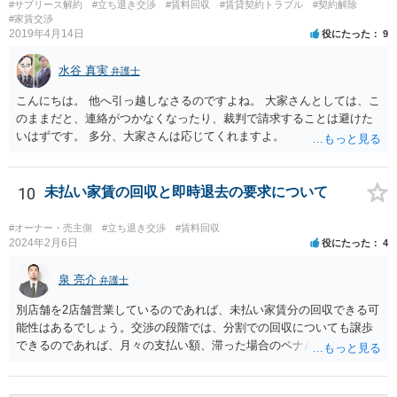
#サブリース解約
#立ち退き交渉
#賃料回収
#賃貸契約トラブル
#契約解除
#家賃交渉
2019年4月14日
役にたった
9
水谷 真実
弁護士
こんにちは。 他へ引っ越しなさるのですよね。 大家さんとしては、こ
のままだと、連絡がつかなくなったり、裁判で請求することは避けた
いはずです。 多分、大家さんは応じてくれますよ。
10
未払い家賃の回収と即時退去の要求について
#オーナー・売主側
#立ち退き交渉
#賃料回収
2024年2月6日
役にたった
4
泉 亮介
弁護士
別店舗を2店舗営業しているのであれば、未払い家賃分の回収できる可
能性はあるでしょう。交渉の段階では、分割での回収についても譲歩
できるのであれば、月々の支払い額、滞った場合のペナルティ等を定
め合意書を交わしておくと良いでしょう。 まず内容証明と裁判外交渉
で行い、相手方の対応次第では訴訟を検討するという形の方が、交渉