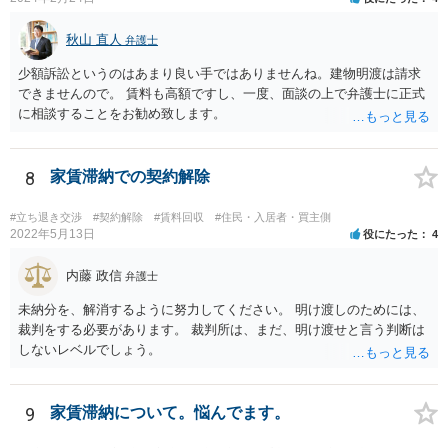
秋山 直人
弁護士
少額訴訟というのはあまり良い手ではありませんね。建物明渡は請求
できませんので。 賃料も高額ですし、一度、面談の上で弁護士に正式
に相談することをお勧め致します。
8
家賃滞納での契約解除
#立ち退き交渉
#契約解除
#賃料回収
#住民・入居者・買主側
2022年5月13日
役にたった
4
内藤 政信
弁護士
未納分を、解消するように努力してください。 明け渡しのためには、
裁判をする必要があります。 裁判所は、まだ、明け渡せと言う判断は
しないレベルでしょう。
9
家賃滞納について。悩んでます。