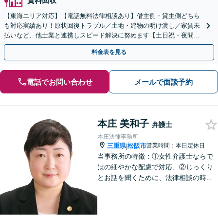
賃料回収
【東海エリア対応】【電話無料法律相談あり】借主側・貸主側どちら
も対応実績あり！原状回復トラブル／土地・建物の明け渡し／家賃未
払いなど、他士業と連携しスピード解決に努めます【土日祝・夜間対
応】【オンライン面談可】【完全個室】
料金表を見る
電話でお問い合わせ
メールで面談予約
本庄 美和子
弁護士
本庄法律事務所
三重県
松阪市
営業時間：本日定休日
|
当事務所の特徴：①女性弁護士ならで
はの細やかな配慮で対応、②じっくり
とお話を聞くために、法律相談の時間
は1時間枠の設定（ただし，初回30分間
分は無料）