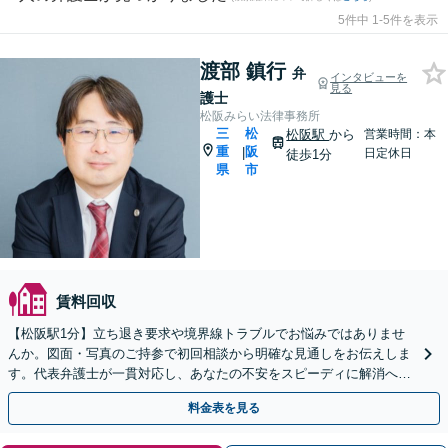
5件中 1-5件を表示
渡部 鎮行
弁
インタビューを
見る
護士
松阪みらい法律事務所
三
松
松阪駅
から
営業時間：本
重
阪
|
日定休日
徒歩1分
県
市
賃料回収
【松阪駅1分】立ち退き要求や境界線トラブルでお悩みではありませ
んか。図面・写真のご持参で初回相談から明確な見通しをお伝えしま
す。代表弁護士が一貫対応し、あなたの不安をスピーディに解消へと
導きます。【完全個室で相談】【夜間面談可】
料金表を見る