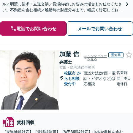
ル／明渡し請求・立退交渉／賃滞納者にお悩みの場合もお任せくださ
い。不動産を含む相続／離婚時の財産分与まで、幅広く対応しており
ます。【初回面談無料】【セカンドオピニオン対応】
電話でお問い合わせ
メールでお問い合わせ
加藤 信
愛知県
インタビュー
を見る
弁護士
冨田・島岡法律事務所
営業時
松阪市
か
面談方法(対面・電
らも相談
話・ビデオなど)は
間：本日
受付中
応相談
定休日
賃料回収
【東海地域対応】【電話相談可】【WEB面談対応】山林や農地を含む