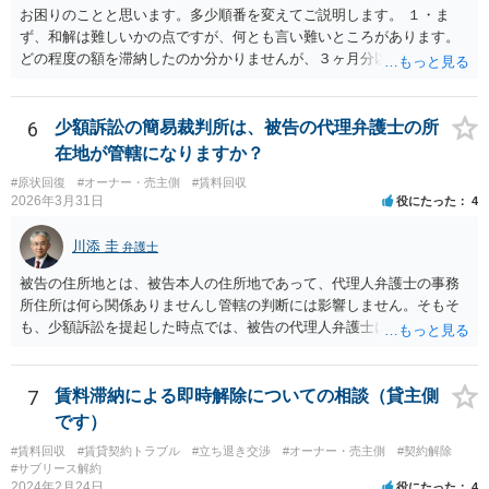
お困りのことと思います。多少順番を変えてご説明します。 １・ま
ず、和解は難しいかの点ですが、何とも言い難いところがあります。
どの程度の額を滞納したのか分かりませんが、３ヶ月分以上滞納した
り、これまで繰り返し賃料滞納があったりすると、 信頼関係が破壊さ
れたと評価され、来月払えるからと言って、大家があなたとの賃貸借
契約が解約できることに変わりなくなってしまうからです。 そのよう
6
少額訴訟の簡易裁判所は、被告の代理弁護士の所
な場合、相手が、「もう出て行って欲しい」と考えていれば、引き続
在地が管轄になりますか？
き居住する前提での和解は難しい可能性があります。 ２・弁護士が事
#原状回復
#オーナー・売主側
#賃料回収
件の見通しをたてるにも、賃料滞納状況で見立てが変わりますし、そ
2026年3月31日
役にたった
4
もそも賃料滞納状況によってはご希望に沿える活動を保障できず、 依
頼を受けられないかもしれないです。依頼を受けるにしても厳しめの
川添 圭
弁護士
リスクを踏まえた上でのものとなる可能性があります。 定型的な事件
依頼となるかもわからず、着手金額もなんともいえないと思います。
被告の住所地とは、被告本人の住所地であって、代理人弁護士の事務
複数事務所にあたり、着手金額を確認されるとよいと思います。 ３・
所住所は何ら関係ありませんし管轄の判断には影響しません。そもそ
弁護士が依頼を受ければ代わりに裁判所とのやりとりを行うことが可
も、少額訴訟を提起した時点では、被告の代理人弁護士には民事訴訟
能です。双方に弁護士がついていればウェブ会議で裁判を実施する場
法の訴訟代理人としての地位はまだないからです。
合もあるでしょう。 ただし、ご本人さんも同行してもらう必要が和解
協議の場合だとあると思います。
7
賃料滞納による即時解除についての相談（貸主側
です）
#賃料回収
#賃貸契約トラブル
#立ち退き交渉
#オーナー・売主側
#契約解除
#サブリース解約
2024年2月24日
役にたった
4