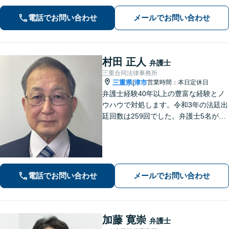
ます。【分割払い利用可】【当日・夜
電話でお問い合わせ
メールでお問い合わせ
間の面談可】【完全個室で対応】
村田 正人
弁護士
三重合同法律事務所
三重県
津市
営業時間：本日定休日
|
弁護士経験40年以上の豊富な経験とノ
ウハウで対処します。令和3年の法廷出
廷回数は259回でした。弁護士5名が過
労死、社会福祉、宗教、消費者、女性
の権利、環境など得意分野で活躍して
いる総合的な法律事務所です。
電話でお問い合わせ
メールでお問い合わせ
加藤 寛崇
弁護士