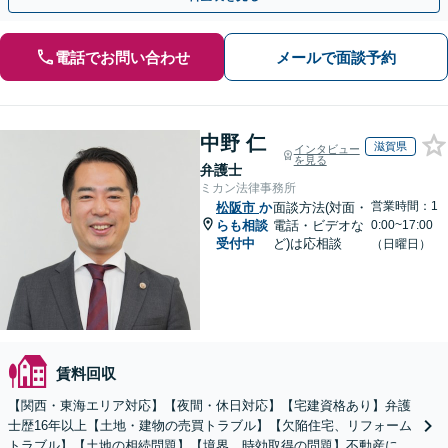
電話でお問い合わせ
メールで面談予約
中野 仁
滋賀県
インタビュー
を見る
弁護士
ミカン法律事務所
営業時間：1
松阪市
か
面談方法(対面・
らも相談
電話・ビデオな
0:00~17:00
受付中
ど)は応相談
（日曜日）
賃料回収
【関西・東海エリア対応】【夜間・休日対応】【宅建資格あり】弁護
士歴16年以上【土地・建物の売買トラブル】【欠陥住宅、リフォーム
トラブル】【土地の相続問題】【境界、時効取得の問題】不動産に関