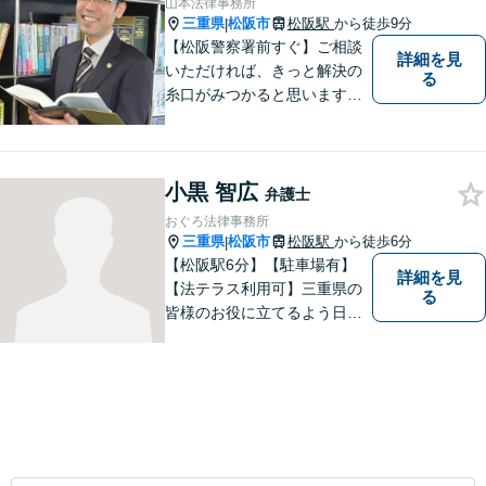
山本法律事務所
三重県
松阪市
松阪駅
から徒歩9分
|
【松阪警察署前すぐ】ご相談
詳細を見
いただければ、きっと解決の
る
糸口がみつかると思います。
法律の専門家としての豊富な
知識と経験で、誠実にご対応
いたします。
小黒 智広
弁護士
おぐろ法律事務所
三重県
松阪市
松阪駅
から徒歩6分
|
【松阪駅6分】【駐車場有】
詳細を見
【法テラス利用可】三重県の
る
皆様のお役に立てるよう日々
努力を怠らず、研鑽を積みた
いと考えています。弁護士に
ご相談いただければ、早期に
解決できる問題もありますの
で、 お気軽にご相談くださ
い。