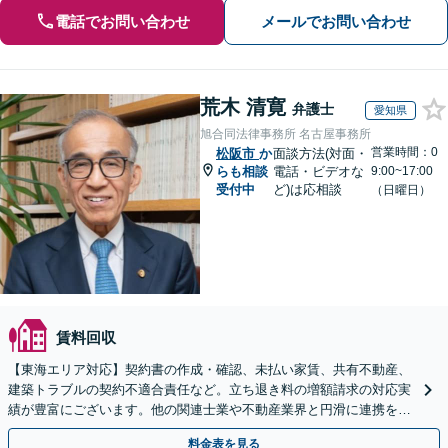
電話でお問い合わせ
メールでお問い合わせ
荒木 清寛
弁護士
愛知県
旭合同法律事務所 名古屋事務所
営業時間：0
松阪市
か
面談方法(対面・
らも相談
電話・ビデオな
9:00~17:00
受付中
ど)は応相談
（日曜日）
賃料回収
【東海エリア対応】契約書の作成・確認、未払い家賃、共有不動産、
建築トラブルの契約不適合責任など。立ち退き料の増額請求の対応実
績が豊富にございます。他の関連士業や不動産業界と円滑に連携を行
い、正確に手続きを進めてまいります。【初回面談無料】
料金表を見る