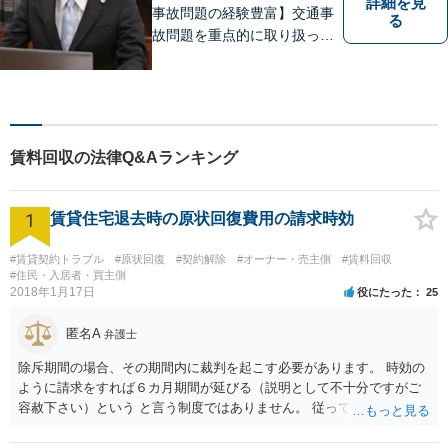
詳細を見
事故問題の経験豊富】交通事
る
故問題を重点的に取り扱って
おり、中でも被害者からのご
相談案件を中心に手掛けてい
ます。その他の法律問題につ
いても、あなたの身近な相談
役として、あなたの力になり
賃料回収の法律Q&Aランキング
ます。
1
賃貸住宅退去時の原状回復費用の請求時効
#賃貸契約トラブル
#原状回復
#契約解除
#オーナー・売主側
#賃料回収
#住民・入居者・買主側
2018年1月17日
役にたった
25
匿名A
弁護士
除斥期間の場合、その期間内に裁判を起こす必要があります。 時効の
ように請求をすれば６カ月期間が延びる（説明として不十分ですがご
容赦下さい）という と言う制度ではありません。 従って、理論上は１
年経過していますので、既に支払義務はありません。