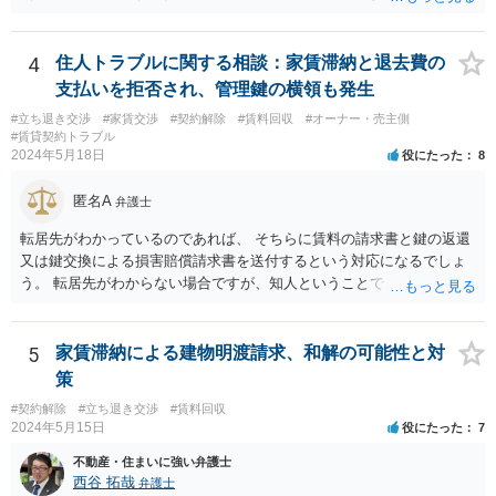
の変動や、近隣の同種建物の賃料と比較して「不相当となったとき」
は、「契約条件にかかわらず」、当事者は賃料の増減を請求できる、
とされています。 「不相当」かどうかは、貸主から、近隣相場の上昇
4
住人トラブルに関する相談：家賃滞納と退去費の
を示す同種賃貸物件の根拠資料などを提示してもらわないと判断でき
支払いを拒否され、管理鍵の横領も発生
ませんよね。ご相談者様のケースでは、こうした資料が示されていな
#立ち退き交渉
#家賃交渉
#契約解除
#賃料回収
#オーナー・売主側
いと思われることと、１０％が相当がどうかが分からないので、「不
#賃貸契約トラブル
相当」という判断ができないから賃料増額には応じないという主張が
2024年5月18日
役にたった
8
できます。 なお、賃貸借契約書には「家賃の変更は貸主・借主間の合
意の上で行う」という特約があるとのことですが、最高裁判例（S56.
匿名A
弁護士
4.20）では、このような特約があっても協議を経ない増額請求も有効
とされているため（本当に賃料が不相当であれば特約に拘束されるの
転居先がわかっているのであれば、 そちらに賃料の請求書と鍵の返還
は不合理だからという考え方です。「契約条件にかかわらず」とはそ
又は鍵交換による損害賠償請求書を送付するという対応になるでしょ
ういう意味です。）、契約違反だから増額には応じないという理論で
う。 転居先がわからない場合ですが、知人ということで、連絡がつく
はなく、上記のとおり、「不相当」かどうかが判断できないから、と
のであれば、そちらに連絡をしてという形ですが、知人間ということ
いう理論になると思います。 そして、法律上、増額協議が整わない場
で、適切な対応が望めない場合は、債権回収を弁護士に依頼すること
合、増額を正当とする判決が確定するまでは相当な賃料（※現在の賃
をご検討ください。
5
家賃滞納による建物明渡請求、和解の可能性と対
料）を支払えば足りる、とされています。 もし、貸主が「現在の賃料
策
なら受け取らない」などと言った場合は、最寄りの法務局に現在の賃
#契約解除
#立ち退き交渉
#賃料回収
料を供託してください。賃料を支払わないと契約が解除される可能性
2024年5月15日
役にたった
7
がありますので、注意が必要です。
不動産・住まいに強い弁護士
西谷 拓哉
弁護士