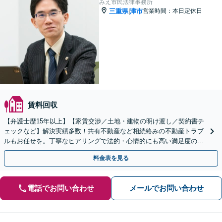
みえ市民法律事務所
三重県
津市
営業時間：本日定休日
|
賃料回収
【弁護士歴15年以上】【家賃交渉／土地・建物の明け渡し／契約書チ
ェックなど】解決実績多数！共有不動産など相続絡みの不動産トラブ
ルもお任せを。丁寧なヒアリングで法的・心情的にも高い満足度の解
決をめざします【オンライン面談OK】
料金表を見る
電話でお問い合わせ
メールでお問い合わせ