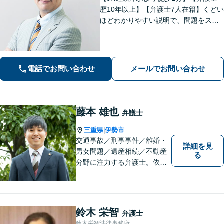
歴10年以上】【弁護士7人在籍】くどい
ほどわかりやすい説明で、問題をスム
ーズに解決します！【離婚・男女問
題】男性側のご相談・ご依頼の実績多
数【借金・債務整理】自己破産で、借
金を0にできる可能性があります。
電話でお問い合わせ
メールでお問い合わせ
藤本 雄也
弁護士
.
三重県
伊勢市
|
交通事故／刑事事件／離婚・
詳細を見
男女問題／遺産相続／不動産
る
分野に注力する弁護士。依頼
者の気持ちに寄り添って働く
ことがモットーです。まずは
お気軽にご相談ください！
【離婚・男女問題の経験多
鈴木 栄智
弁護士
数】
鈴木栄智法律事務所