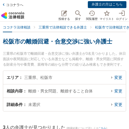
弁護士の方はこちら
ココナラへ
投稿する
探す
閲覧履歴
マイリスト
ログイン
ココナラ法律相談
三重県で法律相談できる弁護士
松阪市で法律相談で
松阪市の離婚回避・合意交渉に強い弁護士
三重県の松阪市で離婚回避・合意交渉に強い弁護士が3名見つかりました。休日
面談や夜間面談に対応している弁護士なども掲載中。離婚・男女問題に関係す
る財産分与や養育費、親権等の細かな分野での絞り込み検索もでき便利です。
特に本庄法律事務所の本庄 美和子弁護士や山本法律事務所の山本 哲也弁護士、
おぐろ法律事務所の小黒 智広弁護士のプロフィール情報や弁護士費用、強みな
エリア
三重県、松阪市
変更
どが注目されています。『松阪市で土日や夜間に発生した離婚回避・合意交渉
のトラブルを今すぐに弁護士に相談したい』『離婚回避・合意交渉のトラブル
相談内容
離婚・男女問題、離婚すること自体
変更
解決の実績豊富な近くの弁護士を検索したい』『初回相談無料で離婚回避・合
意交渉を法律相談できる松阪市内の弁護士に相談予約したい』などでお困りの
相談者さんにおすすめです。
詳細条件
未選択
変更
3
人の弁護士が見つかりました
(検索結果について詳しくは
こちら
)