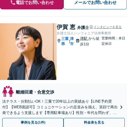
電話でお問い合わせ
メールでお問い合わせ
伊賀 恵
弁護士
インタビューを見る
弁護士法人シンフォニア法律事務所
津駅
から徒
営業時間：本日
三重
津
|
県
市
定休日
歩1分
離婚回避・合意交渉
法テラス・分割払いOK！三重で20年以上の実績あり【LINE予約受
付】【WEB面談可】コミュニケーションの足並みを揃え、笑顔で再出
発できるよう支援します【専用駐車場あり】性別・年代を問わず、幅
広いご相談に対応【完全個室】【お子さま同席可】
事例を見る(1件)
料金表を見る