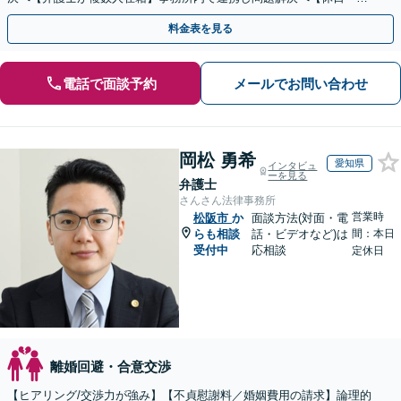
間面談可】【子連れ相談可】【虎ノ門駅1分】
料金表を見る
電話で面談予約
メールでお問い合わせ
岡松 勇希
愛知県
インタビュ
ーを見る
弁護士
さんさん法律事務所
営業時
松阪市
か
面談方法(対面・電
らも相談
話・ビデオなど)は
間：本日
受付中
応相談
定休日
離婚回避・合意交渉
【ヒアリング/交渉力が強み】【不貞慰謝料／婚姻費用の請求】論理的