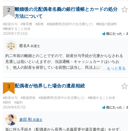
は調停が成立するということはないため，相手が合意するメリットを
だしてでも調停で終わらせるよう努めるのか，裁判離婚を見据えて調
2
離婚後の元配偶者名義の銀行通帳とカードの処分
停での離婚に固執しないかいずれかの対応は必要となるかと思われま
方法について
す。 お一人で対応するのは難しい側面もありますので弁護士を立てる
#財産分与
#養育費
#親権
#婚姻費用(別居中の生活費など)
#離婚の慰謝料
ことを検討されると良いかと思われます。
#離婚すること自体
2026年7月13日
役にたった
2
匿名A
弁護士
約二年前の離婚とのことですので、財産分与手続が元妻からなされる
見通しは低いといえますが、当該通帳・キャッシュカードはいちお
う、他人の財産を保管している状態に該当し、民法上は事務管理（597
条）が成立しているとはいえます。 現実に問題になることはさほど考
えにくくとも、表だってのお答えとしては元妻の了解なく処分するこ
とはできないというお答えになってしまいます。
3
配偶者が他界した場合の遺産相続
#財産分与
#親族関係
#婚姻費用(別居中の生活費など)
#離婚すること自体
#調停
#裁判
2026年8月7日
役にたった
2
倉田 勲
弁護士
仮に何も手続き（配偶者から長男へ名義変更や遺言書作成）をせず、