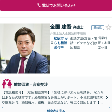
電話でお問い合わせ
金国 建吾
弁護士
愛知県
弁護士法人金国法律事務所
営業時
松阪市
か
面談方法(対面・電
らも相談
話・ビデオなど)は
間：本日
受付中
応相談
定休日
離婚回避・合意交渉
【電話相談可】【初回相談無料】「皆様に寄り添った相談を。 私たち
はあなたの味方です」経験豊富な弁護士がサポート。不貞慰謝料請求
や財産分与、婚姻費用、親権、面会交流など、幅広く対応します【夜
間・休日面談可】【完全個室】【名古屋駅7分】
料金表を見る