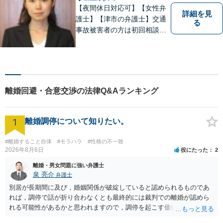
【夜間休日対応可】【女性弁
詳細を見
護士】【津市の弁護士】交通
る
事故被害者の方は初回相談無
料です。ぜひ一度ご相談くだ
さい。
離婚回避・合意交渉の法律Q&Aランキング
1
離婚調停について知りたい。
#離婚すること自体
#モラハラ
#性格の不一致
2026年8月6日
役にたった
2
離婚・男女問題に強い弁護士
泉 亮介
弁護士
別居が長期間に及び，婚姻関係が破綻していると認められるものであ
れば，調停で話が折り合わなくとも最終的には裁判での離婚が認めら
れる可能性があるかと思われますので，調停を起こす価値はあるよう
に思われます。 もっとも，調停については，お互いの合意がない限り