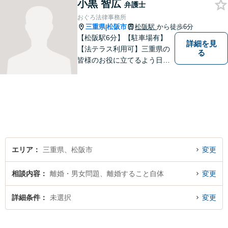
小黒 智広
弁護士
おぐろ法律事務所
三重県
松阪市
松阪駅
から徒歩6分
|
【松阪駅6分】【駐車場有】
詳細を見
【法テラス利用可】三重県の
る
皆様のお役に立てるよう日々
努力を怠らず、研鑽を積みた
いと考えています。弁護士に
ご相談いただければ、早期に
解決できる問題もありますの
で、 お気軽にご相談くださ
い。
エリア
三重県、松阪市
変更
相談内容
離婚・男女問題、離婚すること自体
変更
詳細条件
未選択
変更