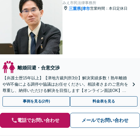
みえ市民法律事務所
三重県
津市
営業時間：本日定休日
|
離婚回避・合意交渉
【弁護士歴15年以上】【津地方裁判所3分】解決実績多数！熟年離婚
やW不倫による調停や協議はお任せください。相談者さまのご意向を
尊重し、納得いただける解決を目指します【オンライン面談OK】
【お子さま連れの相談可】
事例を見る(2件)
料金表を見る
電話でお問い合わせ
メールでお問い合わせ