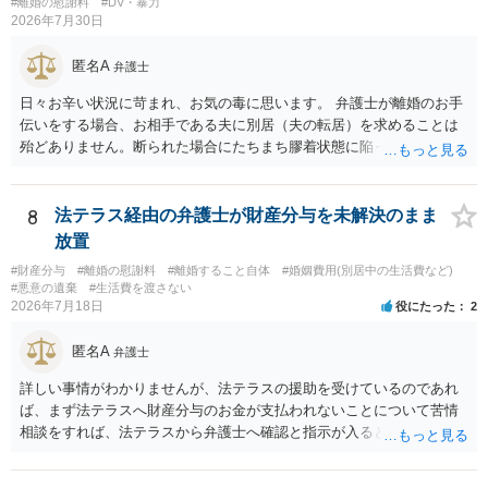
#離婚の慰謝料
#DV・暴力
2026年7月30日
匿名A
弁護士
日々お辛い状況に苛まれ、お気の毒に思います。 弁護士が離婚のお手
伝いをする場合、お相手である夫に別居（夫の転居）を求めることは
殆どありません。断られた場合にたちまち膠着状態に陥ってしまうの
と、同居中の依頼者ご本人をますます窮地に陥らせてしまう可能性が
高いためです。 実務的には、ご相談者さまが転居する形で離婚協議等
を進める選択を採らざるを得ないことが圧倒的多数です。
8
法テラス経由の弁護士が財産分与を未解決のまま
放置
#財産分与
#離婚の慰謝料
#離婚すること自体
#婚姻費用(別居中の生活費など)
#悪意の遺棄
#生活費を渡さない
2026年7月18日
役にたった
2
匿名A
弁護士
詳しい事情がわかりませんが、法テラスの援助を受けているのであれ
ば、まず法テラスへ財産分与のお金が支払われないことについて苦情
相談をすれば、法テラスから弁護士へ確認と指示が入ると思います。
その上で、所属する弁護士会の市民窓口へ連絡することも考えられま
す。