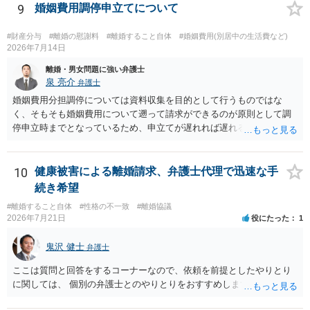
9
婚姻費用調停申立てについて
#財産分与
#離婚の慰謝料
#離婚すること自体
#婚姻費用(別居中の生活費など)
2026年7月14日
離婚・男女問題に強い弁護士
泉 亮介
弁護士
婚姻費用分担調停については資料収集を目的として行うものではな
く、そもそも婚姻費用について遡って請求ができるのが原則として調
停申立時までとなっているため、申立てが遅れれば遅れるほど、遡れ
る期間に差が出てしまうのを防ぐためです。 また、離婚調停と違い、
婚姻費用については調停で話がまとまらなかった場合に審判で裁判所
の判断が出るため、終局的な解決が見込めます。 弁護士に一度相談さ
10
健康被害による離婚請求、弁護士代理で迅速な手
れた方が良いでしょう。
続き希望
#離婚すること自体
#性格の不一致
#離婚協議
2026年7月21日
役にたった
1
鬼沢 健士
弁護士
ここは質問と回答をするコーナーなので、依頼を前提としたやりとり
に関しては、 個別の弁護士とのやりとりをおすすめします。