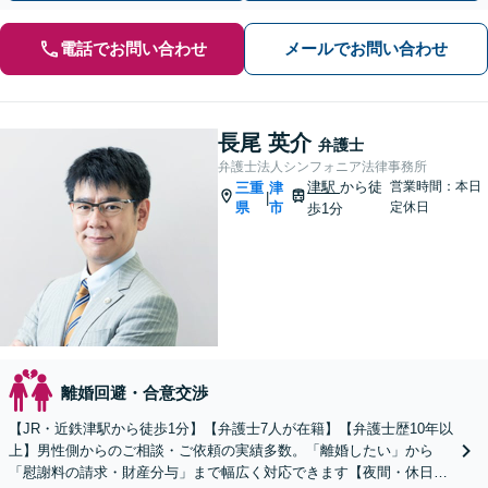
電話でお問い合わせ
メールでお問い合わせ
長尾 英介
弁護士
弁護士法人シンフォニア法律事務所
津駅
から徒
営業時間：本日
三重
津
|
県
市
定休日
歩1分
離婚回避・合意交渉
【JR・近鉄津駅から徒歩1分】【弁護士7人が在籍】【弁護士歴10年以
上】男性側からのご相談・ご依頼の実績多数。「離婚したい」から
「慰謝料の請求・財産分与」まで幅広く対応できます【夜間・休日の