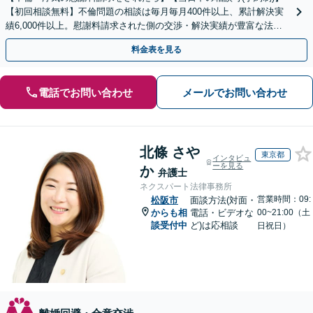
【初回相談無料】不倫問題の相談は毎月毎月400件以上、累計解決実
績6,000件以上。慰謝料請求された側の交渉・解決実績が豊富な法律
事務所です。
料金表を見る
電話でお問い合わせ
メールでお問い合わせ
北條 さや
東京都
インタビュ
ーを見る
か
弁護士
ネクスパート法律事務所
営業時間：09:
松阪市
面談方法(対面・
からも相
電話・ビデオな
00~21:00（土
談受付中
ど)は応相談
日祝日）