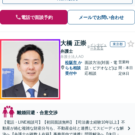
電話で面談予約
メールでお問い合わせ
大橋 正崇
東京都
インタビュ
ーを見る
弁護士
弁護士法人AO
営業時
松阪市
か
面談方法(対面・電
らも相談
話・ビデオなど)は
間：本日
受付中
応相談
定休日
離婚回避・合意交渉
【電話・LINE相談可】【初回面談無料】【司法書士経験10年以上】不
動産が絡む複雑な財産分与も、不動産会社と連携してスピーディな解
決へ【弁護士が複数人在籍】事務所内で連携し問題解決へ【休日・夜