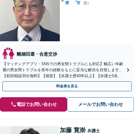
|
県
市
日）
離婚回避・合意交渉
【マッチングアプリ・SNSでの男女間トラブルにも対応】幅広い年齢
層の男女間トラブルを長年の経験をもとに妥当な解決を目指します。
【初回相談30分無料】【個室】【弁護士歴40年以上】【弁護士5名の
共同事務所】
料金表を見る
電話でお問い合わせ
メールでお問い合わせ
加藤 寛崇
弁護士