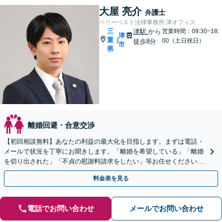
大屋 亮介
弁護士
ベリーベスト法律事務所 津オフィス
三
津駅
から
営業時間：09:30~18:
津
重
|
00（土日祝日）
徒歩8分
市
県
離婚回避・合意交渉
【初回相談無料】あなたの利益の最大化を目指します。まずは電話・
メールで状況を丁寧にお聞きします。「離婚を希望している」「離婚
を切り出された」「不貞の慰謝料請求をしたい」等お任せください。
【リーズナブルな料金設定】
料金表を見る
電話でお問い合わせ
メールでお問い合わせ