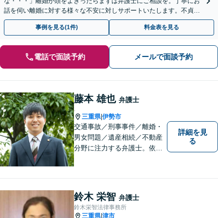
な・・・」離婚が頭をよぎったらまずは弁護士にご相談を。丁寧にお
話を伺い離婚に対する様々な不安に対しサポートいたします。不貞慰
謝料／財産分与／婚姻費用など幅広く対応可能◎
事例を見る(1件)
料金表を見る
電話で面談予約
メールで面談予約
藤本 雄也
弁護士
.
三重県
伊勢市
|
交通事故／刑事事件／離婚・
詳細を見
男女問題／遺産相続／不動産
る
分野に注力する弁護士。依頼
者の気持ちに寄り添って働く
ことがモットーです。まずは
お気軽にご相談ください！
【離婚・男女問題の経験多
鈴木 栄智
弁護士
数】
鈴木栄智法律事務所
三重県
津市
|