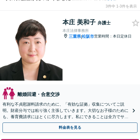
3件中 1-3件を表示
本庄 美和子
弁護士
本庄法律事務所
三重県
松阪市
営業時間：本日定休日
|
離婚回避・合意交渉
有利な不貞慰謝料請求のために、「有効な証拠」収集についてご説
明。財産分与では粘り強く主張していきます。大切なお子様のために
も、養育費請求にはとくに尽力します。私にできることは全力でサポ
ートさせていただきます。
料金表を見る