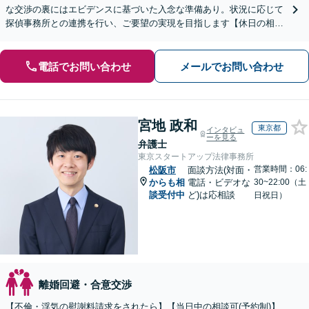
な交渉の裏にはエビデンスに基づいた入念な準備あり。状況に応じて
探偵事務所との連携を行い、ご要望の実現を目指します【休日の相談
可能】【御器所駅／桜山駅徒歩14分】
電話でお問い合わせ
メールでお問い合わせ
宮地 政和
東京都
インタビュ
ーを見る
弁護士
東京スタートアップ法律事務所
営業時間：06:
松阪市
面談方法(対面・
からも相
電話・ビデオな
30~22:00（土
談受付中
ど)は応相談
日祝日）
離婚回避・合意交渉
【不倫・浮気の慰謝料請求をされたら】【当日中の相談可(予約制)】