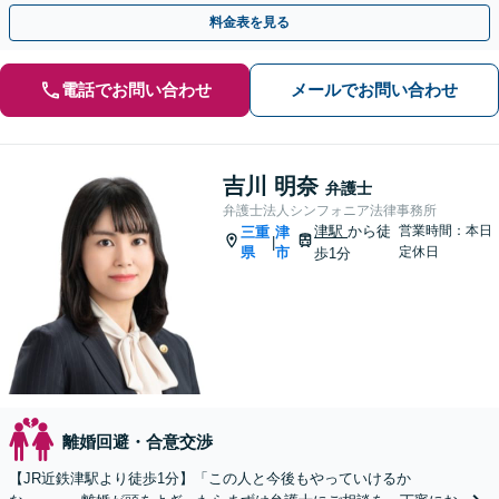
相談可能】【LINEで相談予約】
料金表を見る
電話でお問い合わせ
メールでお問い合わせ
吉川 明奈
弁護士
弁護士法人シンフォニア法律事務所
津駅
から徒
営業時間：本日
三重
津
|
県
市
定休日
歩1分
離婚回避・合意交渉
【JR近鉄津駅より徒歩1分】「この人と今後もやっていけるか