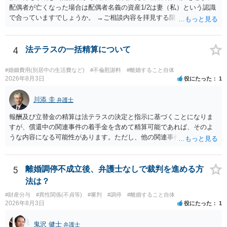
配偶者が亡くなった場合は配偶者名義の資産1/2は妻（私）という認識
で合っていますでしょうか。 →ご相談内容を拝見する限りでは、その
認識で合ってはいます。 なお、逆に１/２しか権利がないため、自宅を
完全に所有する場合は、他の相続人に対して自宅の評価額の１/２の代
償金の支払いが必要になります。
4
法テラスの一括精算について
#婚姻費用(別居中の生活費など)
#不倫慰謝料
#離婚すること自体
2026年8月3日
役にたった
1
川添 圭
弁護士
報酬及び立替金の精算は法テラスの決定と指示に基づくことになりま
すが、償還中の関連事件の着手金を含めて精算可能であれば、そのよ
うな内容になる可能性があります。ただし、他の関連事件でも相手方
から金銭を取得できる場合には個別に考える場合もあります。個別事
情によって対応が違いますので、法テラスへお尋ねいただいた方が確
実です。
5
離婚調停不成立後、弁護士なしで裁判を進める方
法は？
#財産分与
#異性関係(不貞等)
#審判
#調停
#離婚すること自体
2026年8月3日
役にたった
1
鬼沢 健士
弁護士