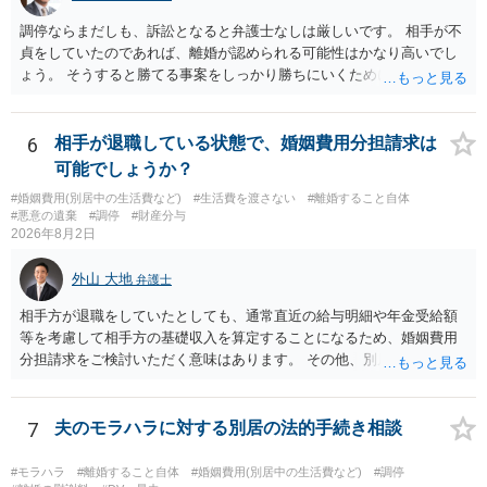
調停ならまだしも、訴訟となると弁護士なしは厳しいです。 相手が不
貞をしていたのであれば、離婚が認められる可能性はかなり高いでし
ょう。 そうすると勝てる事案をしっかり勝ちにいくためにも弁護士委
任を強くおすすめします。
6
相手が退職している状態で、婚姻費用分担請求は
可能でしょうか？
#婚姻費用(別居中の生活費など)
#生活費を渡さない
#離婚すること自体
#悪意の遺棄
#調停
#財産分与
2026年8月2日
外山 大地
弁護士
相手方が退職をしていたとしても、通常直近の給与明細や年金受給額
等を考慮して相手方の基礎収入を算定することになるため、婚姻費用
分担請求をご検討いただく意味はあります。 その他、別居の経緯、質
問者様の年収、監護されているお子様がいるかといった事情をふまえ
て、ご検討いただくのが良いかと思います。
7
夫のモラハラに対する別居の法的手続き相談
#モラハラ
#離婚すること自体
#婚姻費用(別居中の生活費など)
#調停