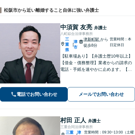
松阪市から近い離婚すること自体に強い弁護士
中須賀 友亮
弁護士
八町綜合法律事務所
三
津新町駅
から
営業時間：本
津
重
|
日定休日
徒歩8分
市
県
【駐車場あり】【弁護士歴10年以上】
【借金・債務整理】業者からの請求の
電話・手紙を速やかに止めます。【交
通事故】解決実績多数。適切な賠償金
額の獲得に尽力します。物損も対応し
ます。【分割払い利用可】【当日・夜
電話でお問い合わせ
メールでお問い合わせ
間の面談可】【完全個室で対応】
村田 正人
弁護士
三重合同法律事務所
三重
津
営業時間：09:30~13:00（土曜