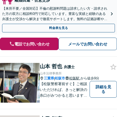
離婚回避・合意交渉
【来所不要／全国対応】不倫の慰謝料問題は請求したい方・請求され
た方の双方に相談料0円で対応しています。豊富な実績と経験のある
弁護士が交渉から解決まで徹底サポートします。無料の証拠診断や着
手金の返還保証もありますので安心してご相談ください。
料金表を見る
電話でお問い合わせ
メールでお問い合わせ
山本 哲也
弁護士
山本法律事務所
三重県
松阪市
松阪駅
から徒歩9分
|
【松阪警察署前すぐ】ご相談
詳細を見
いただければ、きっと解決の
る
糸口がみつかると思います。
法律の専門家としての豊富な
知識と経験で、誠実にご対応
いたします。