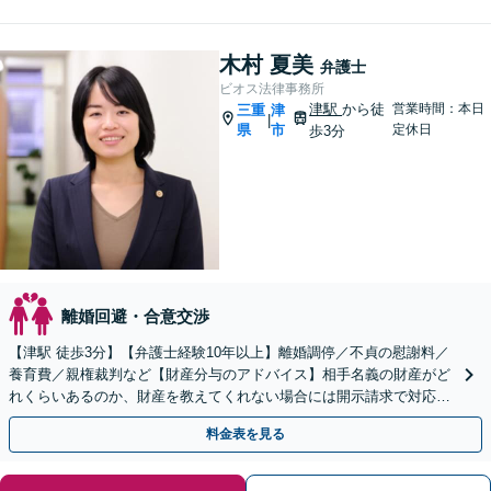
木村 夏美
弁護士
ビオス法律事務所
津駅
から徒
営業時間：本日
三重
津
|
県
市
定休日
歩3分
離婚回避・合意交渉
【津駅 徒歩3分】【弁護士経験10年以上】離婚調停／不貞の慰謝料／
養育費／親権裁判など【財産分与のアドバイス】相手名義の財産がど
れくらいあるのか、財産を教えてくれない場合には開示請求で対応し
ます。お気軽にご相談ください。
料金表を見る