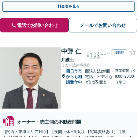
や、解決が難航している案件でも、ぜひご相談ください。
料金表を見る
電話でお問い合わせ
メールでお問い合わせ
中野 仁
滋賀県
インタビュー
を見る
弁護士
ミカン法律事務所
営業時間：0
四日市市
面談方法(対面・
からも相
電話・ビデオな
9:00~20:00
談受付中
ど)は応相談
（平日）
オーナー・売主側の不動産問題
【関西・東海エリア対応】【夜間・休日対応】【宅建資格あり】弁護