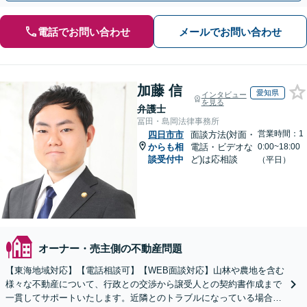
電話でお問い合わせ
メールでお問い合わせ
加藤 信
愛知県
インタビュー
を見る
弁護士
冨田・島岡法律事務所
営業時間：1
四日市市
面談方法(対面・
からも相
電話・ビデオな
0:00~18:00
談受付中
ど)は応相談
（平日）
オーナー・売主側の不動産問題
【東海地域対応】【電話相談可】【WEB面談対応】山林や農地を含む
様々な不動産について、行政との交渉から譲受人との契約書作成まで
一貫してサポートいたします。近隣とのトラブルになっている場合