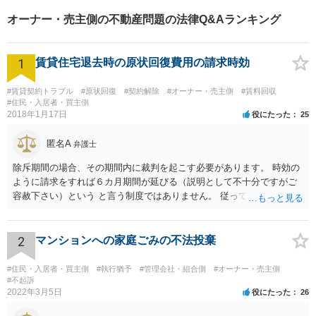
察官の経験を活かした交通事
オーナー・売主側の不動産問題の法律Q&Aランキング
故事案対応もいたします。
1
賃貸住宅退去時の原状回復費用の請求時効
#賃貸契約トラブル
#原状回復
#契約解除
#オーナー・売主側
#賃料回収
#住民・入居者・買主側
2018年1月17日
役にたった
25
匿名A
弁護士
除斥期間の場合、その期間内に裁判を起こす必要があります。 時効の
ように請求をすれば６カ月期間が延びる（説明として不十分ですがご
容赦下さい）という と言う制度ではありません。 従って、理論上は１
年経過していますので、既に支払義務はありません。
2
マンションへの家庭ごみの不法投棄
#住民・入居者・買主側
#執行猶予
#管理会社・組合側
#オーナー・売主側
#不起訴
2022年3月5日
役にたった
26