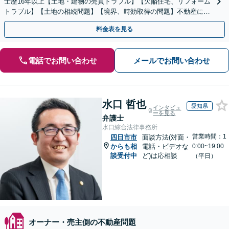
士歴16年以上【土地・建物の売買トラブル】【欠陥住宅、リフォーム
トラブル】【土地の相続問題】【境界、時効取得の問題】不動産に関
するトラブル全般の解決に豊富な経験あり。
料金表を見る
電話でお問い合わせ
メールでお問い合わせ
水口 哲也
愛知県
インタビュ
ーを見る
弁護士
水口綜合法律事務所
営業時間：1
四日市市
面談方法(対面・
からも相
電話・ビデオな
0:00~19:00
談受付中
ど)は応相談
（平日）
オーナー・売主側の不動産問題