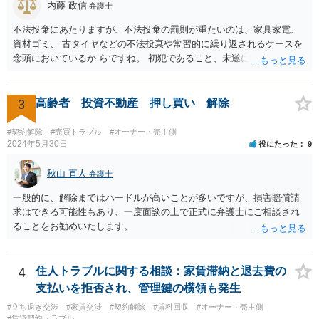
内藤 政信
弁護士
不法投棄にあたりますが、不法投棄の罰則が重たいのは、家具家電、
資材ゴミ、 古タイヤなどの不法投棄や常習的に繰り返されるケースを
念頭においているか らですね。 初犯であること、未遂に終わっている
ことから、かりに通報され、事情聴取が あったとしても、起訴される
ことはないでしょう。 様子見でいいでしょう。
3
高齢者 投資不動産 押し買い 解除
#契約解除
#売買トラブル
#オーナー・売主側
2024年5月30日
役にたった
9
秋山 直人
弁護士
一般的に、解除まではハードルが高いことが多いですが、損害賠償請
求はできる可能性もあり、一度面談の上で正式に弁護士にご相談され
ることをお勧めいたします。
4
住人トラブルに関する相談：家賃滞納と退去費の
支払いを拒否され、管理鍵の横領も発生
#立ち退き交渉
#家賃交渉
#契約解除
#賃料回収
#オーナー・売主側
#賃貸契約トラブル