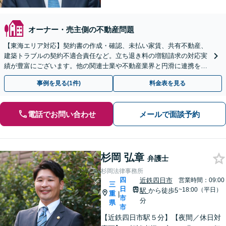
オーナー・売主側の不動産問題
【東海エリア対応】契約書の作成・確認、未払い家賃、共有不動産、
建築トラブルの契約不適合責任など。立ち退き料の増額請求の対応実
績が豊富にございます。他の関連士業や不動産業界と円滑に連携を行
い、正確に手続きを進めてまいります。【初回面談無料】
事例を見る(1件)
料金表を見る
電話でお問い合わせ
メールで面談予約
杉岡 弘章
弁護士
杉岡法律事務所
四
近鉄四日市
営業時間：09:00
三
日
~18:00（平日）
駅
から徒歩5
重
|
市
分
県
市
【近鉄四日市駅５分】【夜間／休日対