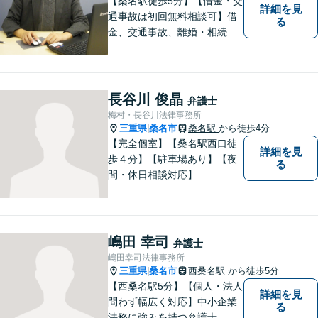
【桑名駅徒歩5分】【借金・交
詳細を見
通事故は初回無料相談可】借
る
金、交通事故、離婚・相続、
刑事事件など。難しい専門用
語はなるべく使わずに、分か
りやすい説明を心がけており
ます。地域密着型の法律事務
長谷川 俊晶
弁護士
所です。お気軽にどうぞ【弁
梅村・長谷川法律事務所
護士費用特約保険・法テラス
三重県
桑名市
桑名駅
から徒歩4分
|
利用可】
【完全個室】【桑名駅西口徒
詳細を見
歩４分】【駐車場あり】【夜
る
間・休日相談対応】
嶋田 幸司
弁護士
嶋田幸司法律事務所
三重県
桑名市
西桑名駅
から徒歩5分
|
【西桑名駅5分】【個人・法人
詳細を見
問わず幅広く対応】中小企業
る
法務に強みを持つ弁護士。個