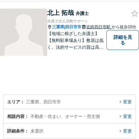
さい。
北上 拓哉
弁護士
弁護士法人決断サポート
三重県
四日市市
近鉄四日市駅
から徒歩10分
|
【地域に根ざした弁護士】
詳細を見
【無料駐車場あり】敷居は低
る
く、法的サービスの質は高く
をモットーに、ご相談者の立
場に立って、問題の解決を目
指します。交通事故／借金問
題／離婚問題／相続問題／企
業法務など、幅広く対応可
能。【明確な料金体系】どう
ぞご連絡ください。
エリア
三重県、四日市市
変更
相談内容
不動産・住まい、オーナー・売主側
変更
詳細条件
未選択
変更