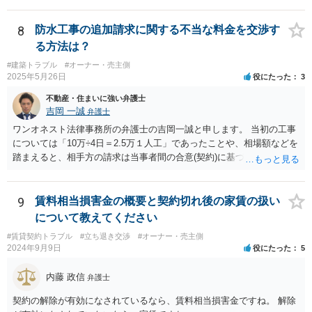
された可能性がありますので、相談者や相談者のきょうだいが相続し
ていないかもしれませんね。 祖父名義のままであれば、遺言がないか
8
防水工事の追加請求に関する不当な料金を交渉す
もしれませんので、相談者が相続人になっている可能性があります。
る方法は？
あと、祖父がいつ亡くなったか分かりませんが、祖父の遺言で、相談
#建築トラブル
#オーナー・売主側
者が何も遺産を受け取っていないとなると、遺留分侵害額請求は考え
2025年5月26日
役にたった
3
られると思います。
不動産・住まいに強い弁護士
吉岡 一誠
弁護士
ワンオネスト法律事務所の弁護士の吉岡一誠と申します。 当初の工事
については「10万÷4日＝2.5万１人工」であったことや、相場額などを
踏まえると、相手方の請求は当事者間の合意(契約)に基づかない不当な
請求と言い得るので、追加工事代金については10万円（2.5万×4人）し
か支払う意向がない旨を伝えて、減額の交渉をすべきでしょう。 相手
方の立場としても、裁判を起こす時間や労力、経済的コストその他裁
9
賃料相当損害金の概要と契約切れ後の家賃の扱い
判が終わるまでキャッシュが入ってこないことなどがネックになり得
について教えてください
るでしょうから、減額に応じてくる可能性は大いにあるかと思いま
#賃貸契約トラブル
#立ち退き交渉
#オーナー・売主側
す。
2024年9月9日
役にたった
5
内藤 政信
弁護士
契約の解除が有効になされているなら、賃料相当損害金ですね。 解除