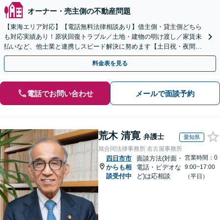
オーナー・売主側の不動産問題
【東海エリア対応】【電話無料法律相談あり】借主側・貸主側どちら
も対応実績あり！原状回復トラブル／土地・建物の明け渡し／家賃未
払いなど、他士業と連携しスピード解決に努めます【土日祝・夜間対
応】【オンライン面談可】【完全個室】
料金表を見る
電話でお問い合わせ
メールで面談予約
荒木 清寛
弁護士
愛知県
旭合同法律事務所 名古屋事務所
営業時間：0
四日市市
面談方法(対面・
からも相
電話・ビデオな
9:00~17:00
談受付中
ど)は応相談
（平日）