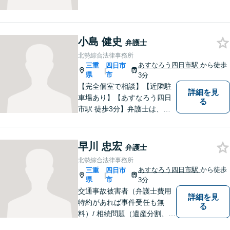
市市役所すぐ西】【女性弁護
士】＊安心してご相談くださ
い＊
小島 健史
弁護士
北勢綜合法律事務所
あすなろう四日市駅
から徒歩
三重
四日市
|
県
市
3分
【完全個室で相談】【近隣駐
詳細を見
車場あり】【あすなろう四日
る
市駅 徒歩3分】弁護士は、依
頼者の方のサポーターです。
わからないことがあれば、何
でも聞いてください。 問題解
早川 忠宏
弁護士
決に向かって一緒に頑張りま
北勢綜合法律事務所
しょう。
あすなろう四日市駅
から徒歩
三重
四日市
|
県
市
3分
交通事故被害者（弁護士費用
詳細を見
特約があれば事件受任も無
る
料）/ 相続問題（遺産分割、遺
言等）。是非一度ご相談くだ