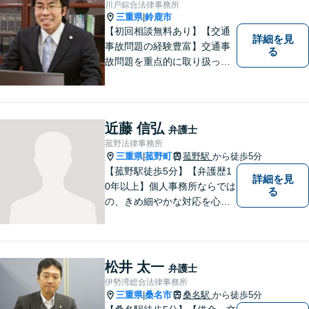
川戸綜合法律事務所
三重県
鈴鹿市
|
【初回相談無料あり】【交通
詳細を見
事故問題の経験豊富】交通事
る
故問題を重点的に取り扱って
おり、中でも被害者からのご
相談案件を中心に手掛けてい
ます。その他の法律問題につ
いても、あなたの身近な相談
近藤 信弘
弁護士
役として、あなたの力になり
菰野法律事務所
ます。
三重県
菰野町
菰野駅
から徒歩5分
|
【菰野駅徒歩5分】【弁護歴1
詳細を見
0年以上】個人事務所ならでは
る
の、きめ細やかな対応を心が
けています。「相談してよか
った」と思っていただけるよ
う、最後まで粘り強く弁護を
行います！【完全個室】
松井 太一
弁護士
伊勢湾総合法律事務所
三重県
桑名市
桑名駅
から徒歩5分
|