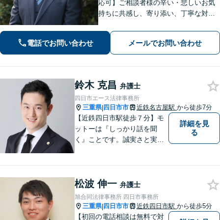
応可】ご相談者様の辛い・悲しいお気
持ちに共感し、寄り添い、丁寧な対応
を心がけます。離婚／不動産／借金／
相続／刑事事件など、幅広く対応【地
電話でお問い合わせ
メールでお問い合わせ
域に根ざした弁護士】お気軽にお問い
合わせください。
鈴木 克昌
弁護士
四日市エース法律事務所
三重県
四日市市
近鉄名古屋駅
から徒歩7分
|
【近鉄四日市駅徒歩７分】モ
詳細を見
ットーは『しっかり話を聞
る
く』ことです。誠実さと実直
さを取り柄に、一つ一つの案
件に真摯に向き合います。離
婚問題／企業法務／労働問題
松波 伸一
（使用者側）／交通事故／相
弁護士
続問題など、幅広く対応。お
旭合同法律事務所 四日市事務所
気軽にご相談ください。
三重県
四日市市
近鉄四日市駅
から徒歩5分
|
【初回の電話相談は無料で対