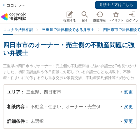
弁護士の方はこちら
ココナラへ
投稿する
探す
閲覧履歴
マイリスト
ログイン
ココナラ法律相談
三重県で法律相談できる弁護士
四日市市で法律相談
四日市市のオーナー・売主側の不動産問題に強
い弁護士
三重県の四日市市でオーナー・売主側の不動産問題に強い弁護士が9名見つかり
ました。初回面談無料や休日面談に対応している弁護士なども掲載中。不動
産・住まいに関係する立ち退き交渉や家賃交渉、不動産契約解除等の細かな分
野での絞り込み検索もでき便利です。特にレジリエンス法律事務所の加藤 勇弁
護士や杉岡法律事務所の杉岡 弘章弁護士、四日市エース法律事務所の鈴木 克昌
エリア
三重県、四日市市
変更
弁護士のプロフィール情報や弁護士費用、強みなどが注目されています。『四
日市市で土日や夜間に発生したオーナー・売主側の不動産問題のトラブルを今
相談内容
不動産・住まい、オーナー・売主側
変更
すぐに弁護士に相談したい』『オーナー・売主側の不動産問題のトラブル解決
の実績豊富な近くの弁護士を検索したい』『初回相談無料でオーナー・売主側
の不動産問題を法律相談できる四日市市内の弁護士に相談予約したい』などで
詳細条件
未選択
変更
お困りの相談者さんにおすすめです。