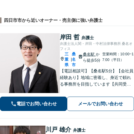
四日市市から近いオーナー・売主側に強い弁護士
岸田 哲
弁護士
弁護士法人関・岸田・中村法律事務所 桑名オ
フィス
三
桑
桑名駅
か
営業時間：10:00~1
重
名
|
7:00（平日）
ら徒歩5分
県
市
【電話相談可】【桑名駅5分】【会社員
経験あり】地域に密着し、身近で頼れ
る事務所を目指しています【共同受任
可】相談後、少しでも前進できるよう
全力を尽くします。一人で悩まず、お
電話でお問い合わせ
メールでお問い合わせ
気軽にご相談ください【夜間土日相談
可（要予約）】
川戸 雄介
弁護士