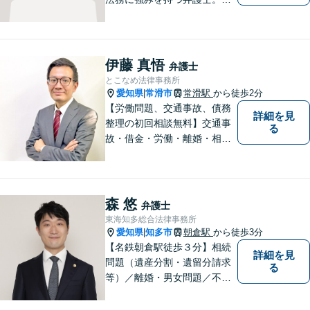
人事務所ならではのきめ細や
かさが特徴です。依頼者様の
本質的な問題解決に貢献いた
します。お困りごとは、お気
伊藤 真悟
弁護士
軽にご相談ください。
とこなめ法律事務所
愛知県
常滑市
常滑駅
から徒歩2分
|
【労働問題、交通事故、債務
詳細を見
整理の初回相談無料】交通事
る
故・借金・労働・離婚・相続
問題が得意です。愛知県常滑
市、東海市、知多市、半田
市、大府市、武豊町、阿久比
町、東浦町、美浜町、南知多
森 悠
弁護士
町などでお困りの方がいまし
東海知多総合法律事務所
たらすぐにご相談ください。
愛知県
知多市
朝倉駅
から徒歩3分
|
【名鉄朝倉駅徒歩３分】相続
詳細を見
問題（遺産分割・遺留分請求
る
等）／離婚・男女問題／不動
産問題／交通事故に注力して
います（これらの分野は初回