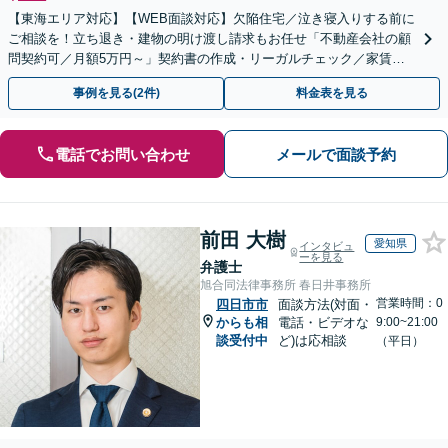
【東海エリア対応】【WEB面談対応】欠陥住宅／泣き寝入りする前に
ご相談を！立ち退き・建物の明け渡し請求もお任せ「不動産会社の顧
問契約可／月額5万円～」契約書の作成・リーガルチェック／家賃の
未払い対応／立退料の増額対応など【休日・夜間相談可】
事例を見る(2件)
料金表を見る
電話でお問い合わせ
メールで面談予約
前田 大樹
愛知県
インタビュ
ーを見る
弁護士
旭合同法律事務所 春日井事務所
営業時間：0
四日市市
面談方法(対面・
からも相
電話・ビデオな
9:00~21:00
談受付中
ど)は応相談
（平日）