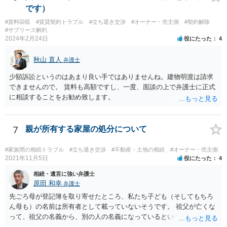
です）
#賃料回収
#賃貸契約トラブル
#立ち退き交渉
#オーナー・売主側
#契約解除
#サブリース解約
2024年2月24日
役にたった
4
秋山 直人
弁護士
少額訴訟というのはあまり良い手ではありませんね。建物明渡は請求
できませんので。 賃料も高額ですし、一度、面談の上で弁護士に正式
に相談することをお勧め致します。
7
親が所有する家屋の処分について
#家族間の相続トラブル
#立ち退き交渉
#不動産・土地の相続
#オーナー・売主側
2021年11月5日
役にたった
4
相続・遺言に強い弁護士
原田 和幸
弁護士
先ごろ母が登記簿を取り寄せたところ、私たち子ども（そしてもちろ
ん母も）の名前は所有者として載っていないそうです。 祖父が亡くな
って、祖父の名義から、別の人の名義になっているということでしょ
うか。 そうであれば、祖父の遺言があって、それに従って、相続がな