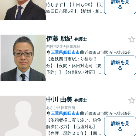
詳細を見
応します】【土日もOK】【近
る
鉄四日市駅5分】【離婚・相続
問題】困っている方の力にな
れる様、話を聞き、寄り添い
ます【後見業務などの民事・
伊藤 朋紀
刑事事件全般】双方ともに納
弁護士
得する解決を目指します【交
四日市SG法律事務所
通事故】示談金の増額に向け
三重県
四日市市
近鉄四日市駅
から徒歩2分
|
尽力
【近鉄四日市駅より徒歩３
詳細を見
分】【夜間・休日対応可（要
る
予約）】【分割払い対応】
【弁護士歴１０年以上】 法律
相談を大切にしています。ま
ずはできる限り丁寧にお聞き
中川 由美
して、一緒に解決方法を考え
弁護士
る手助けをさせていただけれ
あさひ法律事務所
ばと思いますので、お気軽に
三重県
四日市市
近鉄四日市駅
から徒歩9分
|
ご相談ください。
【依頼者様に寄り添い、紛争
詳細を見
解決に尽力】【迅速対応】
る
【弁護士歴約２０年】【四日