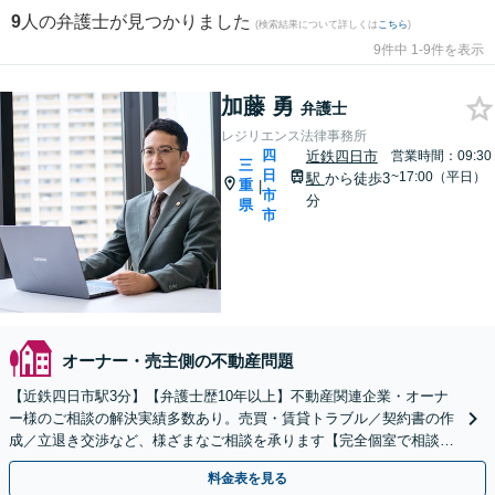
9
人の弁護士が見つかりました
(検索結果について詳しくは
こちら
)
9件中 1-9件を表示
加藤 勇
弁護士
レジリエンス法律事務所
四
近鉄四日市
営業時間：09:30
三
日
~17:00（平日）
駅
から徒歩3
重
|
市
分
県
市
オーナー・売主側の不動産問題
【近鉄四日市駅3分】【弁護士歴10年以上】不動産関連企業・オーナ
ー様のご相談の解決実績多数あり。売買・賃貸トラブル／契約書の作
成／立退き交渉など、様ざまなご相談を承ります【完全個室で相談】
不動産企業の顧問弁護士も対応可能です
料金表を見る