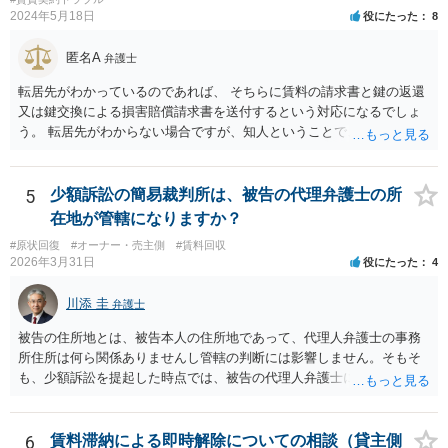
2024年5月18日
役にたった
8
匿名A
弁護士
転居先がわかっているのであれば、 そちらに賃料の請求書と鍵の返還
又は鍵交換による損害賠償請求書を送付するという対応になるでしょ
う。 転居先がわからない場合ですが、知人ということで、連絡がつく
のであれば、そちらに連絡をしてという形ですが、知人間ということ
で、適切な対応が望めない場合は、債権回収を弁護士に依頼すること
をご検討ください。
5
少額訴訟の簡易裁判所は、被告の代理弁護士の所
在地が管轄になりますか？
#原状回復
#オーナー・売主側
#賃料回収
2026年3月31日
役にたった
4
川添 圭
弁護士
被告の住所地とは、被告本人の住所地であって、代理人弁護士の事務
所住所は何ら関係ありませんし管轄の判断には影響しません。そもそ
も、少額訴訟を提起した時点では、被告の代理人弁護士には民事訴訟
法の訴訟代理人としての地位はまだないからです。
6
賃料滞納による即時解除についての相談（貸主側