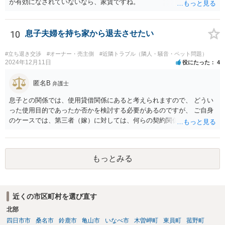
が有効になされていないなら、家賃ですね。
10
息子夫婦を持ち家から退去させたい
#立ち退き交渉
#オーナー・売主側
#近隣トラブル（隣人・騒音・ペット問題）
2024年12月11日
役にたった
4
匿名B
弁護士
息子との関係では、使用貸借関係にあると考えられますので、 どうい
った使用目的であったか否かを検討する必要があるのですが、 ご自身
のケースでは、第三者（嫁）に対しては、何らの契約関係にもなく、
端的に退去を求めるのがよいと思われます（応じない場合は、退去す
るまで賃料相当の損害賠償を続ける）。また、息子との関係でも、勝
手に第三者に又貸ししたとして、使用貸借契約の解除を検討すること
もっとみる
も考えられます。 ただ、同じ家にお住まいということですので、 場合
によっては、安全面を考慮して、警察へ事前に相談（あまり親身に対
応してもらえるわけではないですが）や、弁護士への依頼、調停など
の申立てもご検討なさるとよいかと思います。
近くの市区町村を選び直す
北部
四日市市
桑名市
鈴鹿市
亀山市
いなべ市
木曽岬町
東員町
菰野町