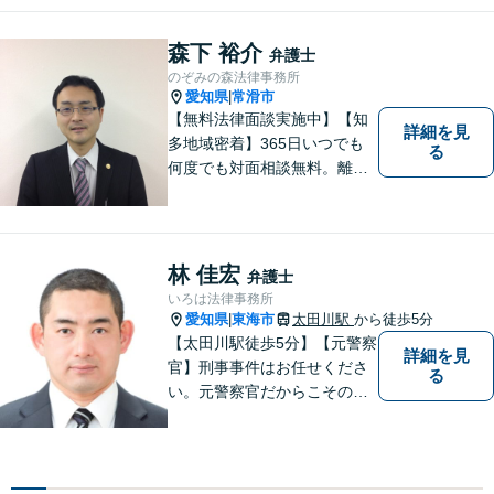
３０分程度相談無料）。実績
多数。
森下 裕介
弁護士
のぞみの森法律事務所
愛知県
常滑市
|
【無料法律面談実施中】【知
詳細を見
多地域密着】365日いつでも
る
何度でも対面相談無料。離
婚・相続・交通事故・借金問
題等、お気軽にご相談くださ
い。
林 佳宏
弁護士
いろは法律事務所
愛知県
東海市
太田川駅
から徒歩5分
|
【太田川駅徒歩5分】【元警察
詳細を見
官】刑事事件はお任せくださ
る
い。元警察官だからこその視
点で、有利な解決を目指しま
す。粘り強い交渉を行いま
す。相手側の無理難題に屈す
ることはございません。元警