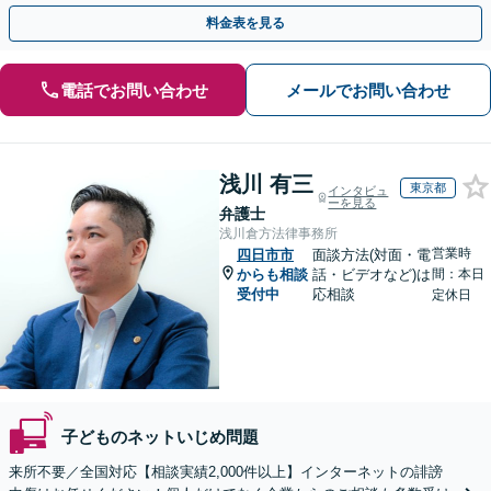
【WEB面談OK&解決実績豊富】【千葉中央駅4分】
料金表を見る
電話でお問い合わせ
メールでお問い合わせ
浅川 有三
東京都
インタビュ
ーを見る
弁護士
浅川倉方法律事務所
営業時
四日市市
面談方法(対面・電
からも相談
話・ビデオなど)は
間：本日
受付中
応相談
定休日
子どものネットいじめ問題
来所不要／全国対応【相談実績2,000件以上】インターネットの誹謗