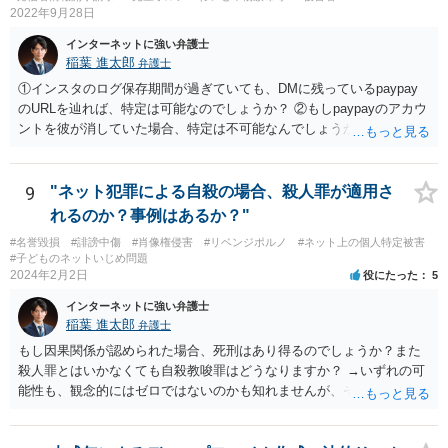
2022年9月28日
インターネットに強い弁護士
稲葉 進太郎
弁護士
①インスタのログ保存期間が過ぎていても、DMに残っているpaypay
のURLを辿れば、特定は可能なのでしょうか？ ②もしpaypayのアカウ
ントを彼が消していた場合、特定は不可能なんでしょうか？ →少なく
とも弁護士には困難でしょう。警察等、捜査機関に対し、恐喝事件と
して被害申述し、捜査してもらうことができれば、特定してもらえる
可能性はあるでしょう。もっとも、相談者様がDMのやり取りについて
9
"ネット犯罪による自殺の場合、殺人罪が適用さ
保存していなければ、捜査の取っ掛かりがなく、捜査してもらえない
れるのか？事例はあるか？"
可能性があるでしょう。
#名誉毀損
#誹謗中傷
#肖像権侵害
#リベンジポルノ
#ネット上の個人特定被害
#子どものネットいじめ問題
2024年2月2日
役にたった
5
インターネットに強い弁護士
稲葉 進太郎
弁護士
もし因果関係が認められた場合、死刑はあり得るのでしょうか？また
殺人罪とはいかなくても自殺教唆罪はどうなりますか？ →いずれの可
能性も、観念的にはゼロではないのかも知れませんが、そもそもネッ
ト上で書き込むことが人を死に至らしめる危険があるかという実行行
為性の問題、そしてそれを認識していたかという故意の問題もあり、