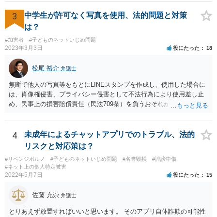
3
中学生が許可なく写真を使用、法的問題と対策
は？
#加害者
#子どものネットいじめ問題
2023年3月3日
役にたった
18
松尾 裕介
弁護士
無断で他人の写真等をもとにLINEスタンプを作成し、使用した場合に
は、肖像権侵害、プライバシー侵害として不法行為により使用差し止
め、民事上の損害賠償責任（民法709条）を負うおそれがあります。
また、LINEスタンプの内容や使用方法によっては、名誉毀損罪、侮
辱罪などの刑事責任を追及されるおそれもあると考えられます。
4
未成年によるチャットアプリでのトラブル、法的
リスクと対応策は？
#リベンジポルノ
#子どものネットいじめ問題
#名誉毀損
#誹謗中傷
#ネット上の個人特定被害
2022年5月7日
役にたった
15
佐藤 充崇
弁護士
とりあえず放置すればいいと思います。 そのアプリ自体詐欺の可能性