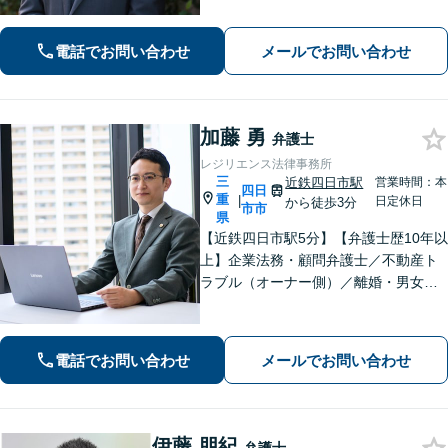
を心がけます。離婚／不動産／借金／
相続／刑事事件など、幅広く対応【地
電話でお問い合わせ
メールでお問い合わせ
域に根ざした弁護士】お気軽にお問い
合わせください。
加藤 勇
弁護士
レジリエンス法律事務所
三
近鉄四日市駅
営業時間：本
四日
重
|
日定休日
から徒歩3分
市市
県
【近鉄四日市駅5分】【弁護士歴10年以
上】企業法務・顧問弁護士／不動産ト
ラブル（オーナー側）／離婚・男女問
題のご相談はお任せください。依頼者
様に寄り添い、解決まで真摯に対応し
てまいります【多才な他士業との連携
電話でお問い合わせ
メールでお問い合わせ
が強み】【完全個室でご相談】
伊藤 朋紀