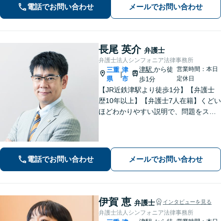
電話でお問い合わせ
メールでお問い合わせ
気軽にご相談ください【夜間土日相談
可（要予約）】
長尾 英介
弁護士
弁護士法人シンフォニア法律事務所
津駅
から徒
営業時間：本日
三重
津
|
県
市
定休日
歩1分
【JR近鉄津駅より徒歩1分】【弁護士
歴10年以上】【弁護士7人在籍】くどい
ほどわかりやすい説明で、問題をスム
ーズに解決します！【離婚・男女問
題】男性側のご相談・ご依頼の実績多
数【借金・債務整理】自己破産で、借
金を0にできる可能性があります。
電話でお問い合わせ
メールでお問い合わせ
伊賀 恵
弁護士
インタビューを見る
弁護士法人シンフォニア法律事務所