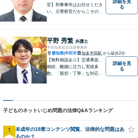
詳細を見
官】刑事事件はお任せくださ
る
い。元警察官だからこその視
点で、有利な解決を目指しま
す。粘り強い交渉を行いま
す。相手側の無理難題に屈す
ることはございません。元警
平野 秀繁
弁護士
察官の経験を活かした交通事
半田知多総合法律事務所
故事案対応もいたします。
愛知県
半田市
知多半田駅
から徒歩2分
|
【無料相談あり】交通事故、
詳細を見
相続、離婚に注力し実績多
る
数。「親切・丁寧」な対応
で、事務所が一丸となり全力
サポートします。【平日夜間
対応】【完全個室相談】
子どものネットいじめ問題の法律Q&Aランキング
1
未成年の18禁コンテンツ閲覧、法律的な問題はあ
るのか？