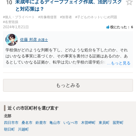
現実的に殺人とされる可能性はほぼ考えられないように思います。自
10
未成年によるディープフェイク作成、法的リスク
殺教唆もあり得なくはないですが、直接的かつ執拗な態様でないと、
と対応策は？
やはり実行行為性とか因果関係とかが認められづらいように思いま
#個人・プライベート
#肖像権侵害
#加害者
#子どものネットいじめ問題
す。
#名誉毀損
2024年1月21日
役にたった
6
佐藤 邦彦
弁護士
学校側がどのような判断を下し、どのような処分を下したのか、それ
はいかなる事実に基づくか、その事実を裏付ける証拠はあるのか、あ
るとしていかなる証拠か、転学は元いた学校の退学処分によるものな
のか、それとも質問者様の自主退学という形をとっているのか、元い
た学校は公立か私立か、など詳細がわからなければ何とも言えませ
ん。 また、ここに書かれている事情だけでは詳細を把握するにも限界
もっとみる
がありますし、被害者側がどのような主張を警察にされているのかも
わかりませんので、何ともいえません。 事態がそこまで深刻化してい
るというのであれば、速やかに弁護士に正式にご依頼いただくべきで
ある旨、保護者の方にお伝えするのがよいかと思います。。
近くの市区町村を選び直す
北部
四日市市
桑名市
鈴鹿市
亀山市
いなべ市
木曽岬町
東員町
菰野町
朝日町
川越町