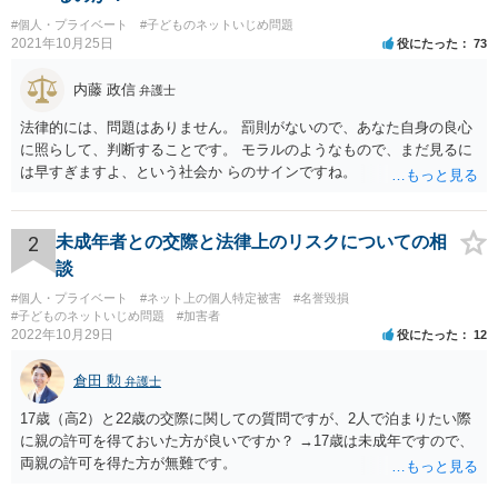
#個人・プライベート
#子どものネットいじめ問題
2021年10月25日
役にたった
73
内藤 政信
弁護士
法律的には、問題はありません。 罰則がないので、あなた自身の良心
に照らして、判断することです。 モラルのようなもので、まだ見るに
は早すぎますよ、という社会か らのサインですね。
2
未成年者との交際と法律上のリスクについての相
談
#個人・プライベート
#ネット上の個人特定被害
#名誉毀損
#子どものネットいじめ問題
#加害者
2022年10月29日
役にたった
12
倉田 勲
弁護士
17歳（高2）と22歳の交際に関しての質問ですが、2人で泊まりたい際
に親の許可を得ておいた方が良いですか？ →17歳は未成年ですので、
両親の許可を得た方が無難です。