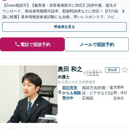
【Zoom相談可】【被害者・加害者側双方に対応】誹謗中傷、違法ダ
ウンロード、発信者情報開示請求、慰謝料請求などに対応！【ITの知
識に精通】基本情報技術者試験にも合格。早いレスポンスで、スピー
ド感を持って対応します。【Torrentの相談◎】
料金表を見る
電話で面談予約
メールで面談予約
奥田 和之
愛知県
インタビュ
ーを見る
弁護士
名古屋けやき法律事務所
営業時
四日市市
面談方法(対面・電
からも相談
話・ビデオなど)は
間：本日
受付中
応相談
定休日