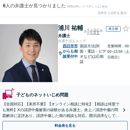
6
人の弁護士が見つかりました
(検索結果について詳しくは
こちら
)
6件中 1-6件を表示
浦川 祐輔
東京都
インタビュ
ーを見る
弁護士
弁護士法人エッグ
四日市市
面談方法(対
営業時間：00:
からも相
面・電話・ビデ
00~23:59（土
談受付中
オなど)は応相
日祝日）
談
子どものネットいじめ問題
【全国対応】【来所不要】【オンライン相談に特化】【相談は何度で
も無料】Xの誹謗中傷被害の経験がある弁護士。炎上／誹謗中傷の問
題解決に定評あり。誹謗中傷した側の相談も対応。開示請求なしで本
人の特定ができる場合もあり。
料金表を見る