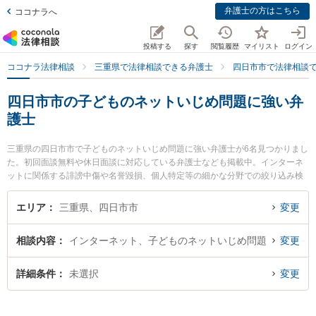
弁護士の方はこちら
ココナラへ
投稿する
探す
閲覧履歴
マイリスト
ログイン
ココナラ法律相談
三重県で法律相談できる弁護士
四日市市で法律相談
四日市市の子どものネットいじめ問題に強い弁
護士
三重県の四日市市で子どものネットいじめ問題に強い弁護士が6名見つかりまし
た。初回面談無料や休日面談に対応している弁護士なども掲載中。インターネ
ットに関係する誹謗中傷や名誉毀損、個人特定等の細かな分野での絞り込み検
索もでき便利です。特に杉岡法律事務所の杉岡 弘章弁護士やレジリエンス法律
事務所の加藤 勇弁護士、四日市SG法律事務所の伊藤 朋紀弁護士のプロフィー
エリア
三重県、四日市市
変更
ル情報や弁護士費用、強みなどが注目されています。『四日市市で土日や夜間
に発生した子どものネットいじめ問題のトラブルを今すぐに弁護士に相談した
相談内容
インターネット、子どものネットいじめ問題
変更
い』『子どものネットいじめ問題のトラブル解決の実績豊富な近くの弁護士を
検索したい』『初回相談無料で子どものネットいじめ問題を法律相談できる四
日市市内の弁護士に相談予約したい』などでお困りの相談者さんにおすすめで
詳細条件
未選択
変更
す。