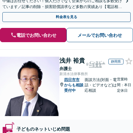
中傷はお任せください！個人だけでなく企業からのご相談も多数受け
ています／記事の削除・損害賠償請求など多数の実績あり【電話相談
可】【初回相談無料】【夜間休日面談可】
料金表を見る
電話でお問い合わせ
メールでお問い合わせ
浅井 裕貴
静岡県
インタビュ
ーを見る
弁護士
新清水法律事務所
営業時
四日市市
面談方法(対面・電
からも相談
話・ビデオなど)は
間：本日
受付中
応相談
定休日
子どものネットいじめ問題