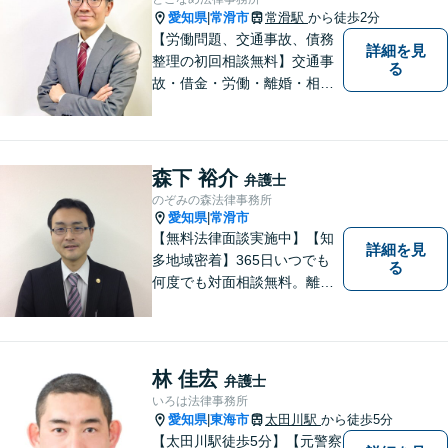
愛知県
常滑市
常滑駅
から徒歩2分
|
【労働問題、交通事故、債務
詳細を見
整理の初回相談無料】交通事
る
故・借金・労働・離婚・相続
問題が得意です。愛知県常滑
市、東海市、知多市、半田
市、大府市、武豊町、阿久比
町、東浦町、美浜町、南知多
森下 裕介
弁護士
町などでお困りの方がいまし
のぞみの森法律事務所
たらすぐにご相談ください。
愛知県
常滑市
|
【無料法律面談実施中】【知
詳細を見
多地域密着】365日いつでも
る
何度でも対面相談無料。離
婚・相続・交通事故・借金問
題等、お気軽にご相談くださ
い。
林 佳宏
弁護士
いろは法律事務所
愛知県
東海市
太田川駅
から徒歩5分
|
【太田川駅徒歩5分】【元警察