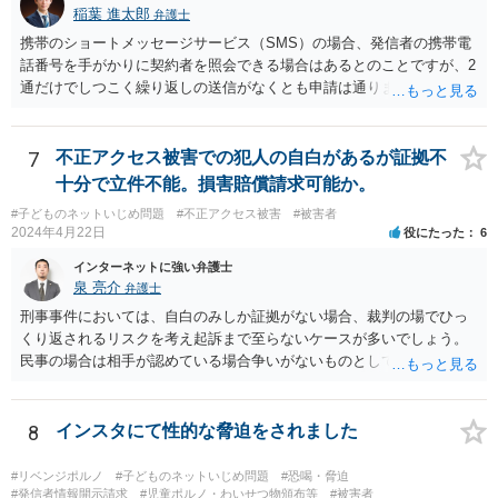
稲葉 進太郎
弁護士
携帯のショートメッセージサービス（SMS）の場合、発信者の携帯電
話番号を手がかりに契約者を照会できる場合はあるとのことですが、2
通だけでしつこく繰り返しの送信がなくとも申請は通りますか？ →内
容によっては、弁護士会照会により、相手方を特定できる可能性があ
るでしょう。 また内容が過激でなくても、弁護士さんに依頼できます
か？ →過激かどうかではなく、権利侵害がある場合、弁護士が依頼に
7
不正アクセス被害での犯人の自白があるが証拠不
応じるでしょう。個々の弁護士が具体的内容を伺って決めることとな
十分で立件不能。損害賠償請求可能か。
ります。 私の親が浮気してるって聞いたというメールがきて、そのあ
#子どものネットいじめ問題
#不正アクセス被害
#被害者
とに間違ったという内容です。 これは名誉毀損やプライバシーに触り
2024年4月22日
役にたった
6
ますかか？ →まず、１対１でSMSが送信されたという状況であれば、
公然性という要件を欠き、名誉毀損とならないでしょう。また、「私
インターネットに強い弁護士
の親が浮気してるって聞いた」「間違った」というメールが送信され
泉 亮介
弁護士
た状況は、プライバシー権侵害とはならないでしょう。
刑事事件においては、自白のみしか証拠がない場合、裁判の場でひっ
くり返されるリスクを考え起訴まで至らないケースが多いでしょう。
民事の場合は相手が認めている場合争いがないものとして請求が認め
られる可能性はありますが、上記のリスクは同様にあるかと思われま
す。
8
インスタにて性的な脅迫をされました
#リベンジポルノ
#子どものネットいじめ問題
#恐喝・脅迫
#発信者情報開示請求
#児童ポルノ・わいせつ物頒布等
#被害者