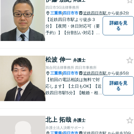
弁護士
四日市SG法律事務所
三重県
四日市市
近鉄四日市駅
から徒歩2分
|
【近鉄四日市駅より徒歩３
詳細を見
分】【夜間・休日対応可（要
る
予約）】【分割払い対応】
【弁護士歴１０年以上】 法律
相談を大切にしています。ま
ずはできる限り丁寧にお聞き
松波 伸一
して、一緒に解決方法を考え
弁護士
る手助けをさせていただけれ
旭合同法律事務所 四日市事務所
ばと思いますので、お気軽に
三重県
四日市市
近鉄四日市駅
から徒歩5分
|
ご相談ください。
【初回の電話相談は無料で対
詳細を見
応します】【土日もOK】【近
る
鉄四日市駅5分】【離婚・相続
問題】困っている方の力にな
れる様、話を聞き、寄り添い
ます【後見業務などの民事・
北上 拓哉
刑事事件全般】双方ともに納
弁護士
得する解決を目指します【交
弁護士法人決断サポート
通事故】示談金の増額に向け
三重県
四日市市
近鉄四日市駅
から徒歩10分
|