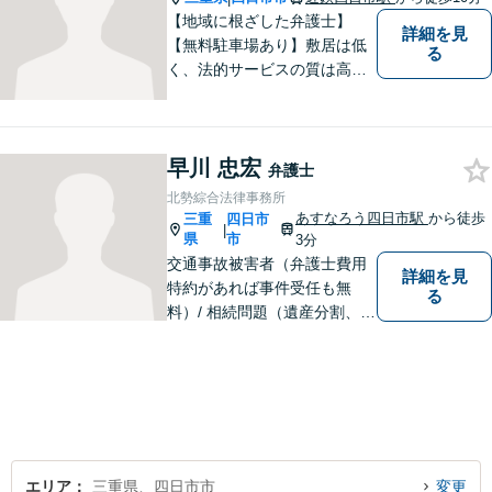
尽力
【地域に根ざした弁護士】
詳細を見
【無料駐車場あり】敷居は低
る
く、法的サービスの質は高く
をモットーに、ご相談者の立
場に立って、問題の解決を目
指します。交通事故／借金問
早川 忠宏
題／離婚問題／相続問題／企
弁護士
業法務など、幅広く対応可
北勢綜合法律事務所
能。【明確な料金体系】どう
あすなろう四日市駅
から徒歩
三重
四日市
|
ぞご連絡ください。
県
市
3分
交通事故被害者（弁護士費用
詳細を見
特約があれば事件受任も無
る
料）/ 相続問題（遺産分割、遺
言等）。是非一度ご相談くだ
さい。
エリア
三重県、四日市市
変更