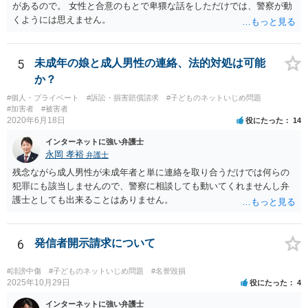
があるので。 女性と合意のもとで卑猥な話をしただけでは、警察が動
くようには思えません。
5
未成年の娘と成人男性の連絡、法的対処は可能
か？
#個人・プライベート
#訴訟・損害賠償請求
#子どものネットいじめ問題
#加害者
#被害者
2020年6月18日
役にたった
14
インターネットに強い弁護士
永岡 孝裕
弁護士
残念ながら成人男性が未成年者と単に連絡を取り合うだけでは何らの
犯罪にも該当しませんので、警察に相談しても動いてくれませんし弁
護士としても出来ることはありません。
6
発信者開示請求について
#誹謗中傷
#子どものネットいじめ問題
#名誉毀損
2025年10月29日
役にたった
4
インターネットに強い弁護士