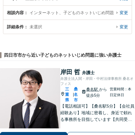
相談内容
インターネット、子どものネットいじめ問題
変更
詳細条件
未選択
変更
四日市市から近い子どものネットいじめ問題に強い弁護士
岸田 哲
弁護士
弁護士法人関・岸田・中村法律事務所 桑名オ
フィス
三
桑
桑名駅
から
営業時間：本
重
名
|
日定休日
徒歩5分
県
市
【電話相談可】【桑名駅5分】【会社員
経験あり】地域に密着し、身近で頼れ
る事務所を目指しています【共同受任
可】相談後、少しでも前進できるよう
全力を尽くします。一人で悩まず、お