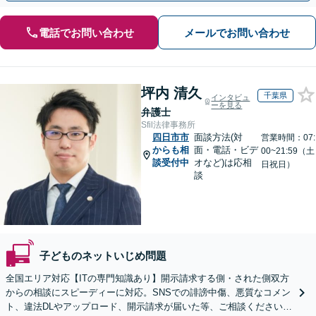
電話でお問い合わせ
メールでお問い合わせ
坪内 清久
千葉県
インタビュ
ーを見る
弁護士
Sfil法律事務所
四日市市
面談方法(対
営業時間：07:
からも相
面・電話・ビデ
00~21:59（土
談受付中
オなど)は応相
日祝日）
談
子どものネットいじめ問題
全国エリア対応【ITの専門知識あり】開示請求する側・された側双方
からの相談にスピーディーに対応。SNSでの誹謗中傷、悪質なコメン
ト、違法DLやアップロード、開示請求が届いた等、ご相談ください