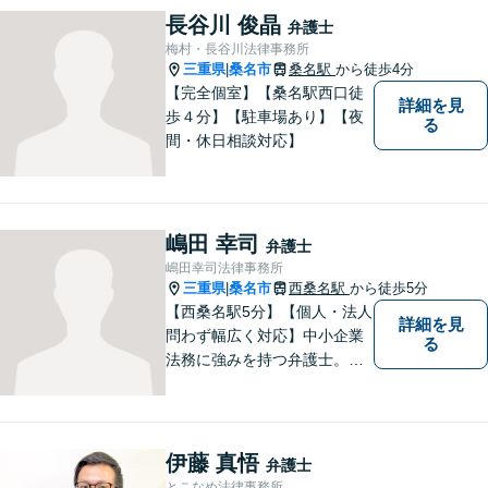
行います！【完全個室】
長谷川 俊晶
弁護士
梅村・長谷川法律事務所
三重県
桑名市
桑名駅
から徒歩4分
|
【完全個室】【桑名駅西口徒
詳細を見
歩４分】【駐車場あり】【夜
る
間・休日相談対応】
嶋田 幸司
弁護士
嶋田幸司法律事務所
三重県
桑名市
西桑名駅
から徒歩5分
|
【西桑名駅5分】【個人・法人
詳細を見
問わず幅広く対応】中小企業
る
法務に強みを持つ弁護士。個
人事務所ならではのきめ細や
かさが特徴です。依頼者様の
本質的な問題解決に貢献いた
します。お困りごとは、お気
伊藤 真悟
弁護士
軽にご相談ください。
とこなめ法律事務所