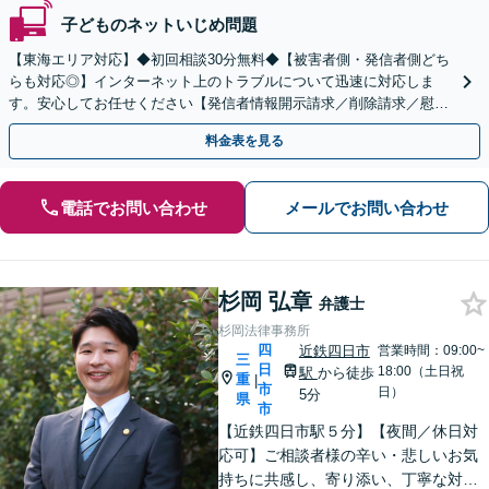
子どものネットいじめ問題
【東海エリア対応】◆初回相談30分無料◆【被害者側・発信者側どち
らも対応◎】インターネット上のトラブルについて迅速に対応しま
す。安心してお任せください【発信者情報開示請求／削除請求／慰謝
料請求／意見照会への対応】
料金表を見る
電話でお問い合わせ
メールでお問い合わせ
杉岡 弘章
弁護士
杉岡法律事務所
四
近鉄四日市
営業時間：09:00~
三
日
18:00（土日祝
駅
から徒歩
重
|
市
日）
5分
県
市
【近鉄四日市駅５分】【夜間／休日対
応可】ご相談者様の辛い・悲しいお気
持ちに共感し、寄り添い、丁寧な対応