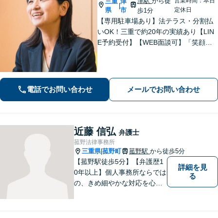
津駅
から徒
営業時間：本日
三重
津
|
県
市
定休日
歩1分
【専用駐車場あり】法テラス・分割払
いOK！三重で約20年の実績あり【LIN
E予約受付】【WEB面談可】「笑顔に
なってほしい」がモットー。交渉によ
るスピード解決を目指します【離婚】
性別・年代問わず実績豊富【借金】家
計全体を見直すプランをご提案
電話でお問い合わせ
メールでお問い合わせ
近藤 信弘
弁護士
菰野法律事務所
三重県
菰野町
菰野駅
から徒歩5分
|
【菰野駅徒歩5分】【弁護歴1
詳細を見
0年以上】個人事務所ならでは
る
の、きめ細やかな対応を心が
けています。「相談してよか
った」と思っていただけるよ
う、最後まで粘り強く弁護を