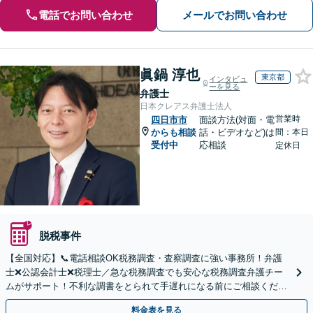
電話でお問い合わせ
メールでお問い合わせ
眞鍋 淳也
東京都
インタビュ
ーを見る
弁護士
日本クレアス弁護士法人
営業時
四日市市
面談方法(対面・電
からも相談
話・ビデオなど)は
間：本日
受付中
応相談
定休日
脱税事件
【全国対応】📞電話相談OK税務調査・査察調査に強い事務所！弁護
士❌公認会計士❌税理士／急な税務調査でも安心な税務調査弁護チー
ムがサポート！不利な調書をとられて手遅れになる前にご相談くださ
い。
料金表を見る