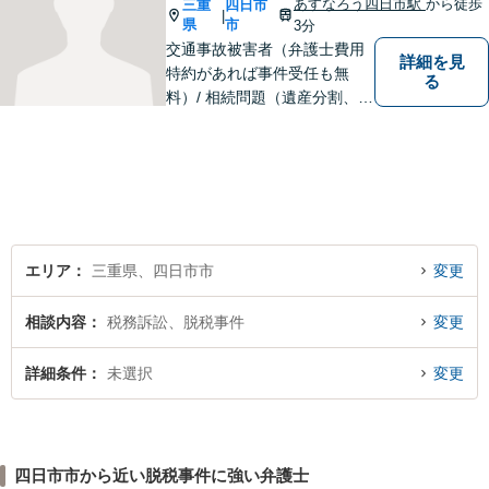
能。【明確な料金体系】どう
あすなろう四日市駅
から徒歩
三重
四日市
|
ぞご連絡ください。
県
市
3分
交通事故被害者（弁護士費用
詳細を見
特約があれば事件受任も無
る
料）/ 相続問題（遺産分割、遺
言等）。是非一度ご相談くだ
さい。
エリア
三重県、四日市市
変更
相談内容
税務訴訟、脱税事件
変更
詳細条件
未選択
変更
四日市市から近い脱税事件に強い弁護士