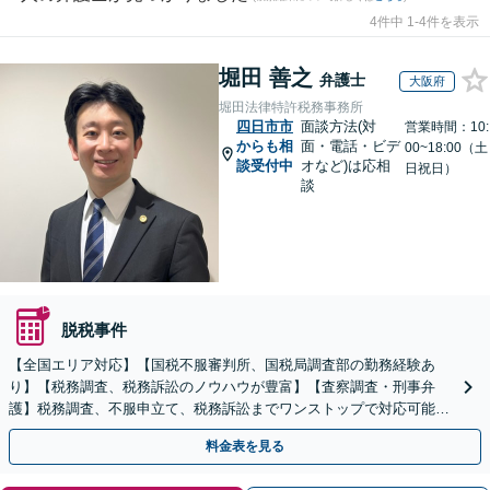
4件中 1-4件を表示
堀田 善之
弁護士
大阪府
堀田法律特許税務事務所
四日市市
面談方法(対
営業時間：10:
からも相
面・電話・ビデ
00~18:00（土
談受付中
オなど)は応相
日祝日）
談
脱税事件
【全国エリア対応】【国税不服審判所、国税局調査部の勤務経験あ
り】【税務調査、税務訴訟のノウハウが豊富】【査察調査・刑事弁
護】税務調査、不服申立て、税務訴訟までワンストップで対応可能！
事業承継にも対応【休日・夜間相談可】
料金表を見る