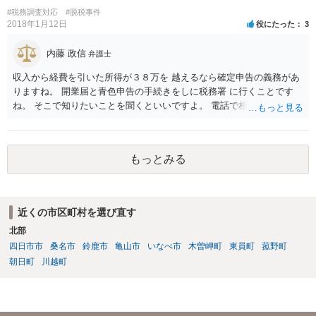
#税務調査対応
#脱税事件
2018年1月12日
役にたった
3
内藤 政信
弁護士
収入から経費を引いた所得が３８万を 越えるなら確定申告の義務があ
りますね。 開業届と青色申告の手続きをしに税務署 に行くことです
ね。 そこで知りたいことを聞くといいですよ。 電話で相談にいくこと
を伝えてからいくと いいでしょう。
もっとみる
近くの市区町村を選び直す
北部
四日市市
桑名市
鈴鹿市
亀山市
いなべ市
木曽岬町
東員町
菰野町
朝日町
川越町