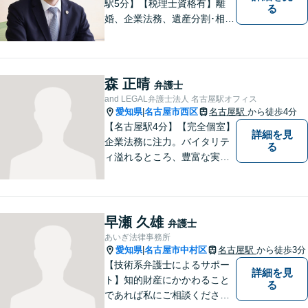
駅5分】【税理士資格有】離
る
婚、企業法務、遺産分割･相続
税、立ち退き、税務調査対応
OK！税理士資格を持つ弁護士
が法律・税金問題を一括して
解決。【公式LINE】連絡も便
森 正晴
弁護士
利！お気軽にご相談くださ
and LEGAL弁護士法人 名古屋駅オフィス
い！
愛知県
名古屋市西区
名古屋駅
から徒歩4分
|
【名古屋駅4分】【完全個室】
詳細を見
企業法務に注力。バイタリテ
る
ィ溢れるところ、豊富な実
績、気軽に相談できるところ
がアピールポイントです。お
悩みの方は是非ご相談くださ
い。
早瀬 久雄
弁護士
あいぎ法律事務所
愛知県
名古屋市中村区
名古屋駅
から徒歩3分
|
【技術系弁護士によるサポー
詳細を見
ト】知的財産にかかわること
る
であれば私にご相談くださ