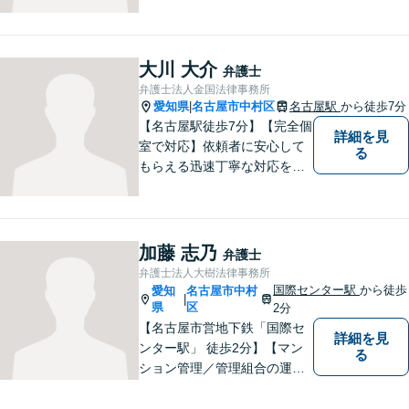
い。「丁寧かつ誠実であるこ
と」をモットーに、問題がし
かるべき方向に向かうよう全
力でサポートいたします。
大川 大介
弁護士
弁護士法人金国法律事務所
愛知県
名古屋市中村区
名古屋駅
から徒歩7分
|
【名古屋駅徒歩7分】【完全個
詳細を見
室で対応】依頼者に安心して
る
もらえる迅速丁寧な対応をモ
ットーに日々精進。お気軽に
ご相談ください。
加藤 志乃
弁護士
弁護士法人大樹法律事務所
国際センター駅
から徒歩
愛知
名古屋市中村
|
県
区
2分
【名古屋市営地下鉄「国際セ
詳細を見
ンター駅」 徒歩2分】【マン
る
ション管理／管理組合の運営
支援／相続・遺言】皆さんの
お力になれるよう全力を尽く