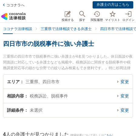
弁護士の方はこちら
ココナラへ
投稿する
探す
閲覧履歴
マイリスト
ログイン
ココナラ法律相談
三重県で法律相談できる弁護士
四日市市で法律相談
四日市市の脱税事件に強い弁護士
三重県の四日市市で脱税事件に強い弁護士が4名見つかりました。休日面談や夜
間面談に対応している弁護士なども掲載中。税務訴訟に関係する脱税事件や税
務調査対応等の細かな分野での絞り込み検索もでき便利です。』特に杉岡法律
事務所の杉岡 弘章弁護士や四日市SG法律事務所の伊藤 朋紀弁護士、弁護士法
人決断サポートの北上 拓哉弁護士のプロフィール情報や弁護士費用、強みなど
エリア
三重県、四日市市
変更
が注目されています。『四日市市で土日や夜間に発生した脱税事件のトラブル
を今すぐに弁護士に相談したい』『脱税事件のトラブル解決の実績豊富な近く
相談内容
税務訴訟、脱税事件
変更
の弁護士を検索したい』『初回相談無料で脱税事件を法律相談できる四日市市
内の弁護士に相談予約したい』などでお困りの相談者さんにおすすめです。
詳細条件
未選択
変更
4
人の弁護士が見つかりました
(検索結果について詳しくは
こちら
)