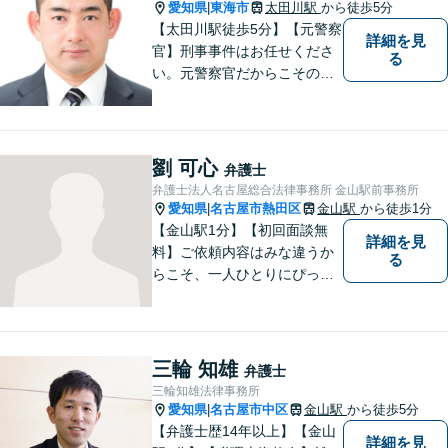
たらすぐにご相談ください。
愛知県
東海市
太田川駅
から徒歩5分
|
【太田川駅徒歩5分】【元警察
詳細を見
官】刑事事件はお任せくださ
る
い。元警察官だからこその視
点で、有利な解決を目指しま
す。粘り強い交渉を行いま
す。相手側の無理難題に屈す
ることはございません。元警
劉 可心
弁護士
察官の経験を活かした交通事
弁護士法人名古屋総合法律事務所 金山駅前事務所
故事案対応もいたします。
愛知県
名古屋市熱田区
金山駅
から徒歩1分
|
【金山駅1分】【初回面談無
詳細を見
料】ご依頼内容はみな違うか
る
らこそ、一人ひとりにぴった
りの解決を大切にしていま
す。 あなたにとって一番良い
結果を一緒に目指してまいり
ます。誰にも話せず抱えてき
三輪 知雄
弁護士
た不安を、どうぞお聞かせく
三輪知雄法律事務所
ださい。【電話・WEB相談も
愛知県
名古屋市中区
金山駅
から徒歩5分
|
対応可能】
【弁護士歴14年以上】【金山
詳細を見