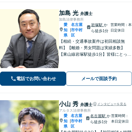
加島 光
弁護士
加島法律事務所
愛
名古屋
岩塚駅
か
営業時間：本
知
市中村
|
日定休日
ら徒歩1分
県
区
【相続・交通事故案件は初回相談無
料】【離婚・男女問題は実績多数】
【東山線岩塚駅徒歩1分】皆様にとって
身近な、敷居の低い弁護士を目指して
います。
電話でお問い合わせ
メールで面談予約
小山 秀
弁護士
インタビューを見る
アルタス法律事務所
愛
名古屋
名古屋駅
か
営業時間：
知
市中村
|
本日定休日
ら徒歩1分
県
区