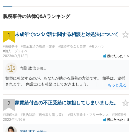
します。法律問題でお困りの
方はお気軽にご相談くださ
脱税事件の法律Q&Aランキング
い。
1
未成年でのパパ活に関する相談と対処法について
#脱税事件
#借金返済の相談・交渉
#離婚すること自体
#モラハラ
#個人・プライベート
2023年9月13日
役にたった
5
内藤 政信
弁護士
警察に相談するのが、あなたが助かる最善の方法です。 相手は、逮捕
されます。 弁護士にも相談はしておきましょう。
2
家賃給付金の不正受給に加担してしまいました。
#副業詐欺
#抗告訴訟（処分取り消し等）
#個人事業主・フリーランス
#脱税事件
2022年4月6日
役にたった
8
岡部 将吾
弁護士