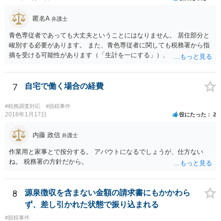
匿名A
弁護士
青色専従者であっても大丈夫ということにはなりません。 居住部分と
峻別する必要があります。 また、青色専従者に関しても税務署から指
摘を受ける可能性があります（「生計を一にする」）。
7
自宅で働く場合の経費
#税務調査対応
#脱税事件
2018年1月17日
役にたった
2
内藤 政信
弁護士
作業用と家事とで按分する。 アバウトになるでしょうが、仕方ない
ね。 税務署の方針だから。
8
源泉徴収を含まない金額の請求書にもかかわら
ず、差し引かれた状態で振り込まれる
#脱税事件