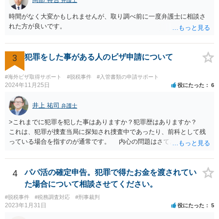
時間がなく大変かもしれませんが、取り調べ前に一度弁護士に相談さ
れた方が良いです。
3
犯罪をした事がある人のビザ申請について
#海外ビザ取得サポート
#脱税事件
#入管書類の申請サポート
2024年11月25日
役にたった
6
井上 祐司
弁護士
>これまでに犯罪を犯した事はありますか？犯罪歴はありますか？
これは、犯罪が捜査当局に探知され捜査中であったり、前科として残
っている場合を指すのが通常です。 内心の問題はさておき、ご質問
の状況であれば「いいえ」と回答するのがセオリーかと思います。
4
パパ活の確定申告。犯罪で得たお金を渡されてい
た場合について相談させてください。
#脱税事件
#税務調査対応
#刑事裁判
2023年1月31日
役にたった
5