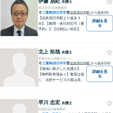
伊藤 朋紀
弁護士
四日市SG法律事務所
三重県
四日市市
近鉄四日市駅
から徒歩2分
|
【近鉄四日市駅より徒歩３
詳細を見
分】【夜間・休日対応可（要
る
予約）】【分割払い対応】
【弁護士歴１０年以上】 法律
相談を大切にしています。ま
ずはできる限り丁寧にお聞き
北上 拓哉
して、一緒に解決方法を考え
弁護士
る手助けをさせていただけれ
弁護士法人決断サポート
ばと思いますので、お気軽に
三重県
四日市市
近鉄四日市駅
から徒歩10分
|
ご相談ください。
【地域に根ざした弁護士】
詳細を見
【無料駐車場あり】敷居は低
る
く、法的サービスの質は高く
をモットーに、ご相談者の立
場に立って、問題の解決を目
指します。交通事故／借金問
早川 忠宏
題／離婚問題／相続問題／企
弁護士
業法務など、幅広く対応可
北勢綜合法律事務所