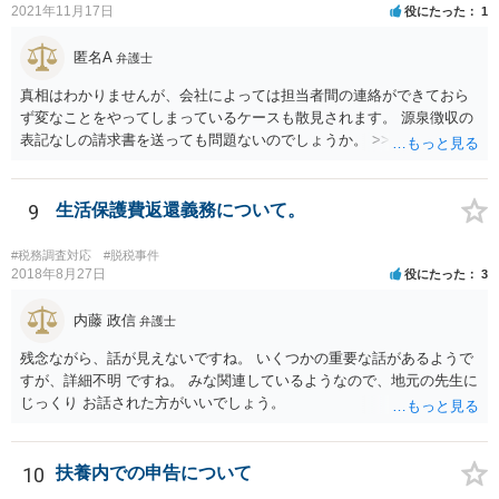
2021年11月17日
役にたった
1
匿名A
弁護士
真相はわかりませんが、会社によっては担当者間の連絡ができておら
ず変なことをやってしまっているケースも散見されます。 源泉徴収の
表記なしの請求書を送っても問題ないのでしょうか。 >>違法というこ
とはありませんので問題はありません。確定申告をされる際に、請求
書の金額や記載と振込額がズレているのでややこしい瞬間は生じるよ
うに思いますが、間違えず記帳できるのであれば同じく問題はありま
9
生活保護費返還義務について。
せん。 相手方との関係性にもよりますが、一度相手方の担当者や上司
にしっかりと確認してみても良いかもしれません。
#税務調査対応
#脱税事件
2018年8月27日
役にたった
3
内藤 政信
弁護士
残念ながら、話が見えないですね。 いくつかの重要な話があるようで
すが、詳細不明 ですね。 みな関連しているようなので、地元の先生に
じっくり お話された方がいいでしょう。
10
扶養内での申告について