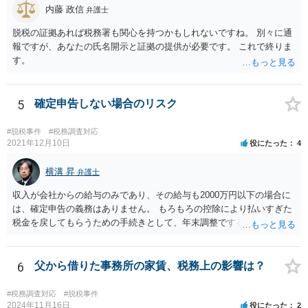
内藤 政信
弁護士
脱税の証拠あれば税務署も関心を持つかもしれないですね。 別々に通
報ですが、あなたの氏名開示と証拠の提供が必要です。 これで終りま
す。
5
確定申告しない場合のリスク
#脱税事件
#税務調査対応
2021年12月10日
役にたった
4
横溝 昇
弁護士
収入が会社からの給与のみであり、その給与も2000万円以下の場合に
は、確定申告の義務はありません。 もろもろの控除により払いすぎた
税金を戻してもらうための手続きとして、年末調整でするのか、確定
申告でするのか、ということになります。 そうではなく、確定申告を
する義務がある場合で確定申告をしなかった場合には、税務署の調査
等があり、本来払うべき税金にプラスして加算税の処分を科される場
6
父から借りた事務所の家賃、税務上の影響は？
合もあります。 高額なものでもない限り単なる無申告だけでは直ちに
逮捕されないとは思います。
#税務調査対応
#脱税事件
2024年11月16日
役にたった
2