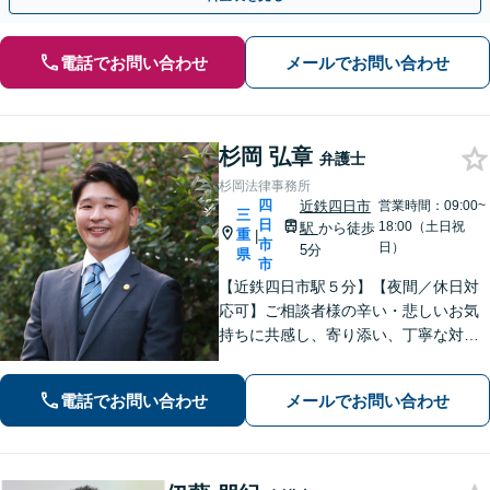
電話でお問い合わせ
メールでお問い合わせ
杉岡 弘章
弁護士
杉岡法律事務所
四
近鉄四日市
営業時間：09:00~
三
日
18:00（土日祝
駅
から徒歩
重
|
市
日）
5分
県
市
【近鉄四日市駅５分】【夜間／休日対
応可】ご相談者様の辛い・悲しいお気
持ちに共感し、寄り添い、丁寧な対応
を心がけます。離婚／不動産／借金／
相続／刑事事件など、幅広く対応【地
電話でお問い合わせ
メールでお問い合わせ
域に根ざした弁護士】お気軽にお問い
合わせください。