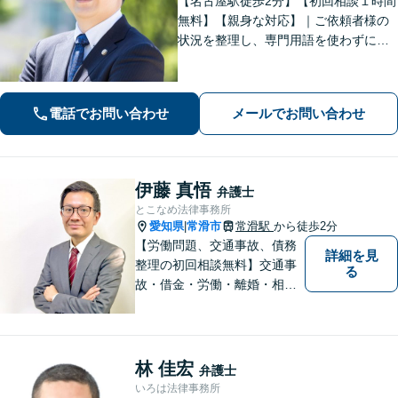
【名古屋駅徒歩2分】【初回相談１時間
無料】【親身な対応】｜ご依頼者様の
状況を整理し、専門用語を使わずに、
丁寧かつ分かりやすくご説明。【借金
問題（債務整理）】に強み。解決でき
るか悩む前にまずはご相談ください。
電話でお問い合わせ
メールでお問い合わせ
伊藤 真悟
弁護士
とこなめ法律事務所
愛知県
常滑市
常滑駅
から徒歩2分
|
【労働問題、交通事故、債務
詳細を見
整理の初回相談無料】交通事
る
故・借金・労働・離婚・相続
問題が得意です。愛知県常滑
市、東海市、知多市、半田
市、大府市、武豊町、阿久比
町、東浦町、美浜町、南知多
林 佳宏
弁護士
町などでお困りの方がいまし
いろは法律事務所