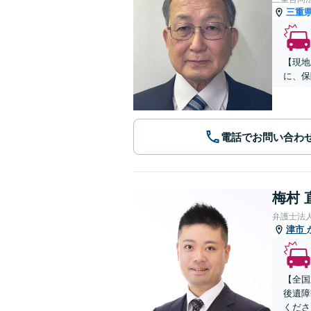
三重
【現地
に、保
電話でお問い合わ
梅村 
弁護士法
津市
【全国
後遺障
くださ