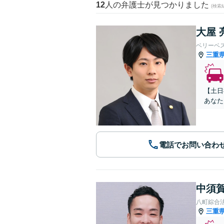
12
人の弁護士が見つかりました
(検索
大屋 
ベリーベ
三重
【土日
あなた
電話でお問い合わ
中須賀
八町綜合
三重