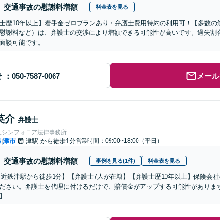
交通事故の慰謝料増額
料金表を見る
士歴10年以上】着手金ゼロプランあり・弁護士費用特約の利用可！【多数の
慰謝料など）は、弁護士の交渉により増額できる可能性が高いです。過失割合
面談可能です。
せ
メール
英介
弁護士
人シンフォニア法律事務所
県
津市
津駅
から徒歩1分
営業時間：09:00~18:00（平日）
|
交通事故の慰謝料増額
事例を見る(1件)
料金表を見る
・近鉄津駅から徒歩1分】【弁護士7人が在籍】【弁護士歴10年以上】保険会
ださい。弁護士を代理に付けるだけで、賠償金がアップする可能性があります
】