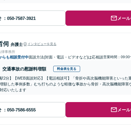
せ
メール
哲伺
弁護士
インタビューを見る
法律事務所
からも相談受付中
面談方法(対面・電話・ビデオなど)は応相談
営業時間：09:00
交通事故の慰謝料増額
料金表を見る
駅2分】【WEB面談対応】【電話相談可】「骨折や高次脳機能障害といった
増額した事例多数」むち打ちのような軽微な事故から骨折・高次脳機能障害
対応いたします
せ
メール