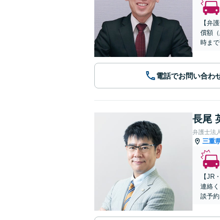
【弁護
償額（
時まで
電話でお問い合わ
長尾 
弁護士法
三重
【JR
連絡く
談予約