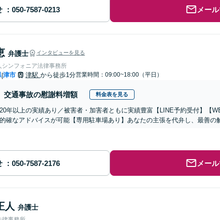
せ
メール
恵
弁護士
インタビューを見る
人シンフォニア法律事務所
県
津市
津駅
から徒歩1分
営業時間：09:00~18:00（平日）
|
交通事故の慰謝料増額
料金表を見る
20年以上の実績あり／被害者・加害者ともに実績豊富【LINE予約受付】【
的確なアドバイスが可能【専用駐車場あり】あなたの主張を代弁し、最善の
せ
メール
正人
弁護士
法律事務所