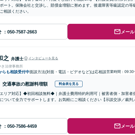
ポート。保険会社と交渉し、賠償金増額に努めます。後遺障害等級認定の等
ご相談ください。
せ
メール
和之
弁護士
インタビューを見る
やき法律事務所
からも相談受付中
面談方法(対面・電話・ビデオなど)は応相談
営業時間：09:30
交通事故の慰謝料増額
料金表を見る
エリア対応】◆初回相談無料◆｜弁護士費用特約利用可｜被害者側・加害者
について全力でサポートします。お気軽にご相談ください【示談交渉／裁判
せ
メール