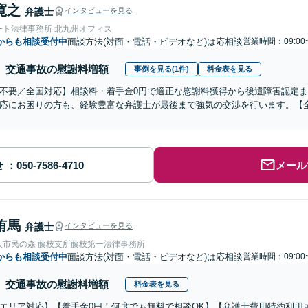
寛之
弁護士
インタビューを見る
ート法律事務所 北九州オフィス
からも相談受付中
面談方法(対面・電話・ビデオなど)は応相談
営業時間：09:00
交通事故の慰謝料増額
事例を見る(1件)
料金表を見る
不要／全国対応】相談料・着手金0円で適正な慰謝料獲得から後遺障害認定
応にお困りの方も、経験豊富な弁護士が最後まで強気の交渉を行います。【全
せ
メール
侑馬
弁護士
インタビューを見る
人市民の森 藤枝支所藤枝第一法律事務所
からも相談受付中
面談方法(対面・電話・ビデオなど)は応相談
営業時間：09:00
交通事故の慰謝料増額
料金表を見る
エリア対応】【着手金0円！何度でも無料で相談OK】【弁護士費用特約利用