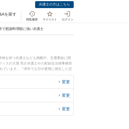
弁護士の方はこちら
&Aを探す
閲覧履歴
マイリスト
ログイン
市で慰謝料増額に強い弁護士
事例を持つ弁護士なども掲載中。交通事故に関
フィスの大屋 亮介弁護士や八町綜合法律事務所
されています。『津市で土日や夜間に発生した交
士を検索したい』『初回相談無料で交通事故の慰
変更
変更
変更