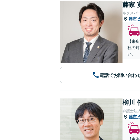
藤家 
ネクスパ
津市
【来所
社の対
い。
電話でお問い合わ
柳川 
弁護士法
津市
【東海