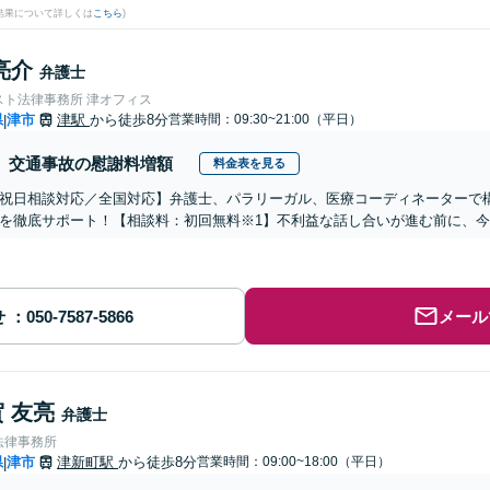
結果について詳しくは
こちら
)
亮介
弁護士
スト法律事務所 津オフィス
県
津市
津駅
から徒歩8分
営業時間：09:30~21:00（平日）
|
交通事故の慰謝料増額
料金表を見る
祝日相談対応／全国対応】弁護士、パラリーガル、医療コーディネーターで
を徹底サポート！【相談料：初回無料※1】不利益な話し合いが進む前に、
せ
メール
 友亮
弁護士
法律事務所
県
津市
津新町駅
から徒歩8分
営業時間：09:00~18:00（平日）
|