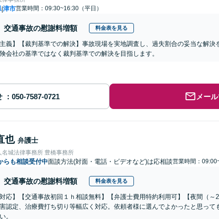
県
津市
営業時間：09:30~16:30（平日）
|
交通事故の慰謝料増額
料金表を見る
主義】【裁判基準での解決】事故現場を実地調査し、過失割合の妥当な解決
険会社の基準ではなく裁判基準での解決を目指します。
せ
メール
直也
弁護士
人名城法律事務所 豊橋事務所
からも相談受付中
面談方法(対面・電話・ビデオなど)は応相談
営業時間：09:00
交通事故の慰謝料増額
料金表を見る
対応】【交通事故初回１ｈ相談無料】【弁護士費用特約利用可】【夜間（～2
害認定、治療費打ち切り等幅広く対応。依頼者様に選んでよかったと思って
い。