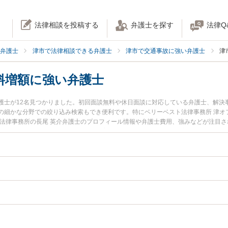
法律相談を投稿する
弁護士を探す
法律Q
弁護士
津市で法律相談できる弁護士
津市で交通事故に強い弁護士
津
料増額に強い弁護士
護士が12名見つかりました。初回面談無料や休日面談に対応している弁護士、解決
の細かな分野での絞り込み検索もでき便利です。特にベリーベスト法律事務所 津オ
ア法律事務所の長尾 英介弁護士のプロフィール情報や弁護士費用、強みなどが注目
士に相談したい』『交通事故の慰謝料増額のトラブル解決の実績豊富な近くの弁護
談予約したい』などでお困りの相談者さんにおすすめです。