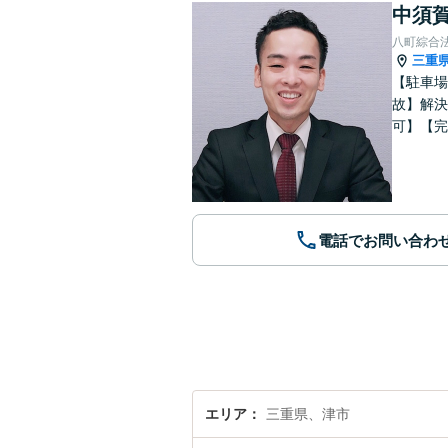
中須賀
八町綜合
三重
【駐車場
故】解決
可】【完
電話でお問い合わ
エリア
三重県、津市