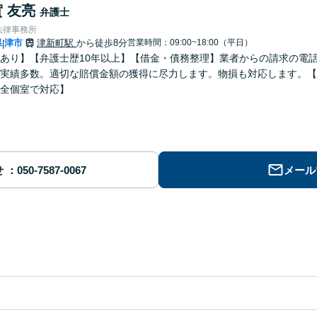
 友亮
弁護士
法律事務所
県
津市
津新町駅
から徒歩8分
営業時間：09:00~18:00（平日）
|
あり】【弁護士歴10年以上】【借金・債務整理】業者からの請求の電
実績多数。適切な賠償金額の獲得に尽力します。物損も対応します。【
全個室で対応】
せ
メール