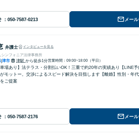
せ
メール
恵
弁護士
インタビューを見る
人シンフォニア法律事務所
県
津市
津駅
から徒歩1分
営業時間：09:00~18:00（平日）
|
車場あり】法テラス・分割払いOK！三重で約20年の実績あり【LINE
がモットー。交渉によるスピード解決を目指します【離婚】性別・年代
をご提案
せ
メール