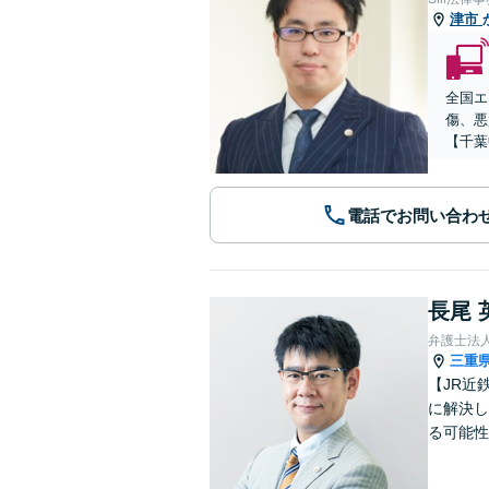
津市
全国エ
傷、悪
【千葉
電話でお問い合わ
長尾 
弁護士法
三重
【JR近
に解決し
る可能性