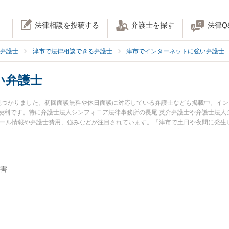
法律相談を投稿する
弁護士を探す
法律Q
弁護士
津市で法律相談できる弁護士
津市でインターネットに強い弁護士
い弁護士
見つかりました。初回面談無料や休日面談に対応している弁護士なども掲載中。イ
便利です。特に弁護士法人シンフォニア法律事務所の長尾 英介弁護士や弁護士法人
ィール情報や弁護士費用、強みなどが注目されています。『津市で土日や夜間に発生
績豊富な近くの弁護士を検索したい』『初回相談無料で肖像権侵害を法律相談でき
害