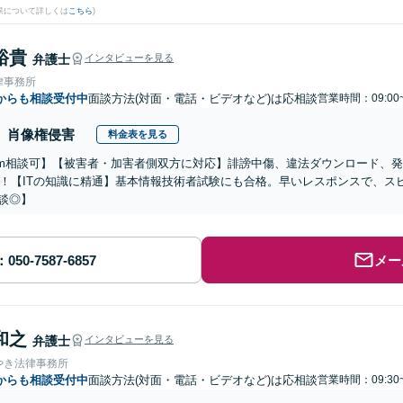
果について詳しくは
こちら
)
裕貴
弁護士
インタビューを見る
律事務所
からも相談受付中
面談方法(対面・電話・ビデオなど)は応相談
営業時間：09:00
肖像権侵害
料金表を見る
om相談可】【被害者・加害者側双方に対応】誹謗中傷、違法ダウンロード、
！【ITの知識に精通】基本情報技術者試験にも合格。早いレスポンスで、スピー
相談◎】
メー
和之
弁護士
インタビューを見る
やき法律事務所
からも相談受付中
面談方法(対面・電話・ビデオなど)は応相談
営業時間：09:30