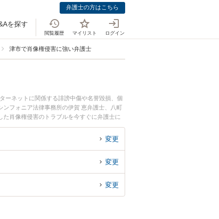
弁護士の方はこちら
&Aを探す
閲覧履歴
マイリスト
ログイン
津市で肖像権侵害に強い弁護士
ンターネットに関係する誹謗中傷や名誉毀損、個
シンフォニア法律事務所の伊賀 恵弁護士、八町
した肖像権侵害のトラブルを今すぐに弁護士に
る津市内の弁護士に相談予約したい』などでお困
変更
変更
変更