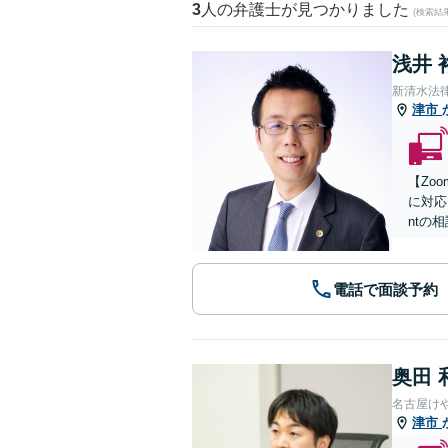
3
人の弁護士が見つかりました
(検索結
浅井 
新清水法
津市
【Zo
に対応
ntの
電話で面談予約
奥田 
名古屋け
津市