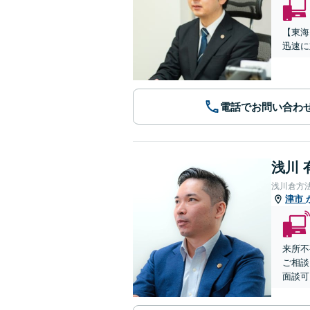
【東海
迅速に
電話でお問い合わ
浅川 
浅川倉方
津市
来所不
ご相談
面談可