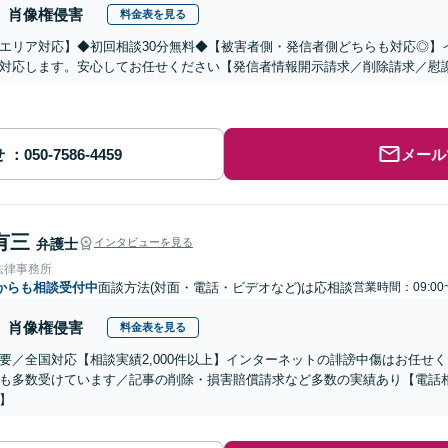
肖像権侵害
料金表を見る
エリア対応】◆初回相談30分無料◆【被害者側・発信者側どちらも対応◎】
対応します。安心してお任せください【発信者情報開示請求／削除請求／慰
せ
メール
有三
弁護士
インタビューを見る
法律事務所
からも相談受付中
面談方法(対面・電話・ビデオなど)は応相談
営業時間：09:00
肖像権侵害
料金表を見る
要／全国対応【相談実績2,000件以上】インターネットの誹謗中傷はお任せ
も多数受けています／記事の削除・損害賠償請求など多数の実績あり【電話
】