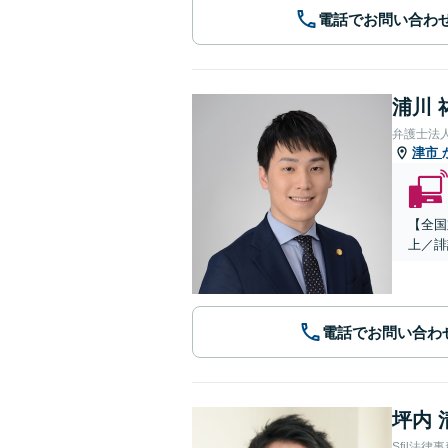
電話でお問い合わ
浦川 
弁護士法
津市
【全国
上／誹
電話でお問い合わ
坪内 
Sfil法律