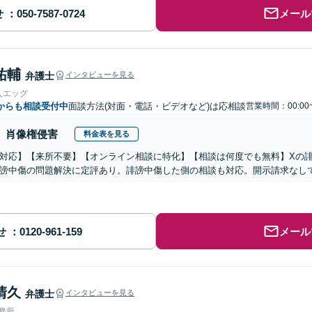
せ
メール
祐輔
弁護士
インタビューを見る
人エッグ
からも相談受付中
面談方法(対面・電話・ビデオなど)は応相談
営業時間：00:00
肖像権侵害
料金表を見る
対応】【来所不要】【オンライン相談に特化】【相談は何度でも無料】Xの
謗中傷の問題解決に定評あり。誹謗中傷した側の相談も対応。開示請求なし
せ
メール
清久
弁護士
インタビューを見る
事務所