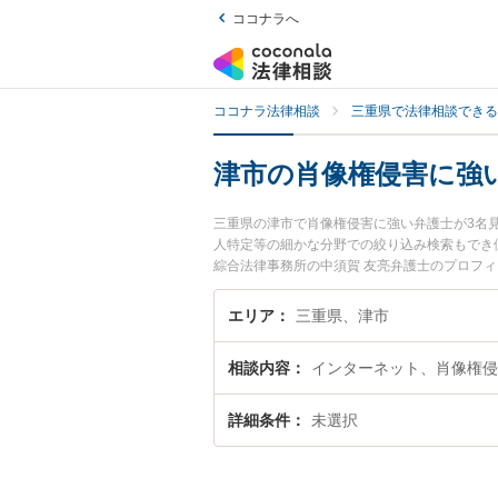
ココナラへ
ココナラ法律相談
三重県で法律相談できる
津市の肖像権侵害に強
三重県の津市で肖像権侵害に強い弁護士が3名
人特定等の細かな分野での絞り込み検索もでき
綜合法律事務所の中須賀 友亮弁護士のプロフ
相談したい』『肖像権侵害のトラブル解決の実
りの相談者さんにおすすめです。
エリア
三重県、津市
相談内容
インターネット、肖像権侵
詳細条件
未選択