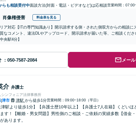
からも相談受付中
面談方法(対面・電話・ビデオなど)は応相談
営業時間：07:00
肖像権侵害
料金表を見る
リア対応【ITの専門知識あり】開示請求する側・された側双方からの相談に
質なコメント、違法DLやアップロード、開示請求が届いた等、ご相談ください
中央駅4分】
せ
メール
英介
弁護士
人シンフォニア法律事務所
県
津市
津駅
から徒歩1分
営業時間：09:00~18:00（平日）
|
鉄津駅より徒歩1分】【弁護士歴10年以上】【弁護士7人在籍】くどい
ます！【離婚・男女問題】男性側のご相談・ご依頼の実績多数【借金・
があります。