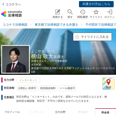
弁護士の方はこちら
ココナラへ
投稿する
探す
閲覧履歴
マイリスト
ログイン
ココナラ法律相談
東京都で法律相談できる弁護士
千代田区で法律相談
マイリストに入れる
よこやま けいた
横山 敬大
弁護士
弁護士法人モノリス法律事務所
大手町駅
東京都
千代田区大手町1-9-5 大手町フィナンシャルシティノースタワー2
1階
注力分野
インターネット
対応体制
分割払い利用可
初回面談無料
メール相談可
対応分野は「インターネット」のみです。原則メールでの対応となります。相
注意補足
談内容を確認後、対応可・不可のご回答をさせていただきます。
プロフィール
インタビュー
注力分野
事例紹介
料金表