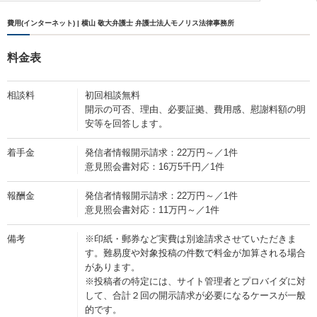
費用(インターネット) | 横山 敬大弁護士 弁護士法人モノリス法律事務所
料金表
相談料
初回相談無料
開示の可否、理由、必要証拠、費用感、慰謝料額の明
安等を回答します。
着手金
発信者情報開示請求：22万円～／1件
意見照会書対応：16万5千円／1件
報酬金
発信者情報開示請求：22万円～／1件
意見照会書対応：11万円～／1件
備考
※印紙・郵券など実費は別途請求させていただきま
す。難易度や対象投稿の件数で料金が加算される場合
があります。
※投稿者の特定には、サイト管理者とプロバイダに対
して、合計２回の開示請求が必要になるケースが一般
的です。