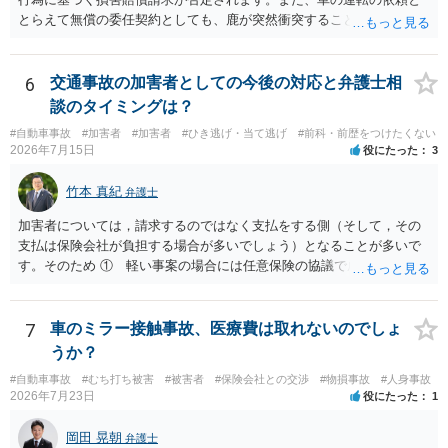
とらえて無償の委任契約としても、鹿が突然衝突することは予見がで
きませんので善管注意義務違反は否定され債務不履行に基づく損害賠
償請求も成立しない可能性があります。以上の理由から支払義務は否
定される可能性が高いです。ご参考にしてください。
6
交通事故の加害者としての今後の対応と弁護士相
談のタイミングは？
#自動車事故
#加害者
#加害者
#ひき逃げ・当て逃げ
#前科・前歴をつけたくない
2026年7月15日
役にたった
3
竹本 真紀
弁護士
加害者については，請求するのではなく支払をする側（そして，その
支払は保険会社が負担する場合が多いでしょう）となることが多いで
す。そのため ① 軽い事案の場合には任意保険の協議で成立すること
が多いこと ②ア 重い事案の場合には，民事面についてはやはり任意
保険の協議となり，事案によっては保険会社が代理人弁護士をつける
場合が多いこと イ 刑事事件に進む場合は，刑事弁護の話になるこ
7
車のミラー接触事故、医療費は取れないのでしょ
と などの事情から，任意保険に入っていない場合など，特殊な場合以
うか？
外は，あまり顕在化する事情がないのだと思います。 ですから，加害
#自動車事故
#むち打ち被害
#被害者
#保険会社との交渉
#物損事故
#人身事故
者側も弁護士が入っているケースは実際にはあるのです。 本件は，刑
2026年7月23日
役にたった
1
事事件の面で問題となっています。 交通事故を発生した場合には，警
察に報告しなければなりません。道路交通法違反第７２条第１項後段
岡田 晃朝
弁護士
に不申告という形で定められています。本件は，これに客観的には該