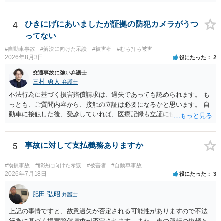
ありますか？ →原則として支払い義務がない以上請求される可能性は
低いでしょう。 ◯親である私は今後どう対応すべきでしょうか？ →債
権者に対してご自身は支払いを拒み、請求するのであれば本人に対し
4
ひきにげにあいましたが証拠の防犯カメラがうつ
て請求するよう言う程度かと思います。
ってない
#自動車事故
#解決に向けた示談
#被害者
#むち打ち被害
2026年8月3日
役にたった
2
交通事故に強い弁護士
三村 勇人
弁護士
不法行為に基づく損害賠償請求は、過失であっても認められます。 も
っとも、ご質問内容から、接触の立証は必要になるかと思います。 自
動車に接触した後、受診していれば、医療記録も立証に使えるかと思
います。 いずれにせよ、多角的に検討する必要がありますので、弁護
士にご相談ください。
5
事故に対して支払義務ありますか
#物損事故
#解決に向けた示談
#被害者
#自動車事故
2026年7月18日
役にたった
3
肥田 弘昭
弁護士
上記の事情ですと、故意過失が否定される可能性がありますので不法
行為に基づく損害賠償請求が否定されます。また、車の運転の依頼と