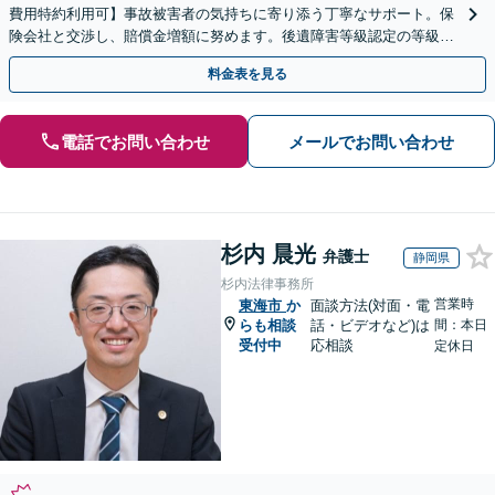
費用特約利用可】事故被害者の気持ちに寄り添う丁寧なサポート。保
険会社と交渉し、賠償金増額に努めます。後遺障害等級認定の等級ア
ップ実績も多数。事故直後の方もまずはご相談ください。
料金表を見る
電話でお問い合わせ
メールでお問い合わせ
杉内 晨光
弁護士
静岡県
杉内法律事務所
営業時
東海市
か
面談方法(対面・電
らも相談
話・ビデオなど)は
間：本日
受付中
応相談
定休日