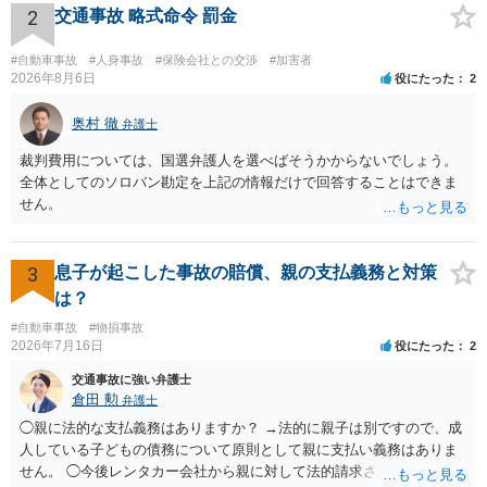
は、弁護士が介入することにより増額を検討できる場合がありますの
2
交通事故 略式命令 罰金
で、以下の資料・情報を準備した上で、弁護士に個別に相談すること
をお勧めいたします。 ・相手方保険会社から届いている示談金額の提
#自動車事故
#人身事故
#保険会社との交渉
#加害者
示書類 ・叔母様の診断名、けがの内容 ・治療開始日及び治療終了日
2026年8月6日
役にたった
2
・入院の有無、通院回数 ・現在も症状が残っているか ・叔母様ご本人
やご家族等が加入している保険に、今回の事故で利用できる弁護士費
奥村 徹
弁護士
用特約が付帯しているか なお、被害者は叔母様ご本人となりますの
裁判費用については、国選弁護人を選べばそうかからないでしょう。
で、弁護士が受任する場合には、叔母様ご本人の依頼意思等を確認す
全体としてのソロバン勘定を上記の情報だけで回答することはできま
る必要があります。日本語での十分な意思疎通が難しいとのことです
せん。
ので、そのあたりのご事情も踏まえて、依頼意思の確認方法等を検討
する必要があると思われます。
3
息子が起こした事故の賠償、親の支払義務と対策
は？
#自動車事故
#物損事故
2026年7月16日
役にたった
2
交通事故に強い弁護士
倉田 勲
弁護士
◯親に法的な支払義務はありますか？ →法的に親子は別ですので、成
人している子どもの債務について原則として親に支払い義務はありま
せん。 ◯今後レンタカー会社から親に対して法的請求される可能性は