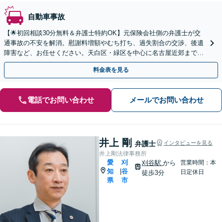
自動車事故
【🌟初回相談30分無料＆弁護士特約OK】元保険会社側の弁護士が交
通事故の不安を解消。慰謝料増額やむち打ち、過失割合の交渉、後遺
障害など、お任せください。天白区・緑区を中心に名古屋近郊まで地
域密着で対応。【夜間・土曜日面談OK｜駐車場完備】
料金表を見る
電話でお問い合わせ
メールでお問い合わせ
井上 剛
弁護士
インタビューを見る
井上剛法律事務所
愛
刈
刈谷駅
から
営業時間：本
知
谷
|
日定休日
徒歩3分
県
市