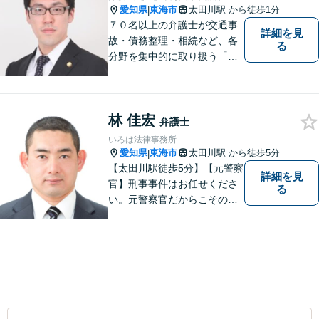
愛知県
東海市
太田川駅
から徒歩1分
|
７０名以上の弁護士が交通事
詳細を見
故・債務整理・相続など、各
る
分野を集中的に取り扱う「分
野担当制」とすることで、ご
依頼者様に高品質・低コスト
でのリーガルサービスを提供
林 佳宏
できるよう努めております。
弁護士
いろは法律事務所
愛知県
東海市
太田川駅
から徒歩5分
|
【太田川駅徒歩5分】【元警察
詳細を見
官】刑事事件はお任せくださ
る
い。元警察官だからこその視
点で、有利な解決を目指しま
す。粘り強い交渉を行いま
す。相手側の無理難題に屈す
ることはございません。元警
察官の経験を活かした交通事
故事案対応もいたします。