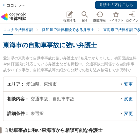
弁護士の方はこちら
ココナラへ
投稿する
探す
閲覧履歴
マイリスト
ログイン
ココナラ法律相談
愛知県で法律相談できる弁護士
東海市で法律相談で
東海市の自動車事故に強い弁護士
愛知県の東海市で自動車事故に強い弁護士が2名見つかりました。初回面談無料
や休日面談に対応している弁護士なども掲載中。交通事故に関係する自動車事
故やバイク事故、自転車事故等の細かな分野での絞り込み検索もでき便利で
す。特に弁護士法人心 東海法律事務所の長谷川 睦弁護士やいろは法律事務所の
林 佳宏弁護士のプロフィール情報や弁護士費用、強みなどが注目されていま
エリア
愛知県、東海市
変更
す。『東海市で土日や夜間に発生した自動車事故のトラブルを今すぐに弁護士
に相談したい』『自動車事故のトラブル解決の実績豊富な近くの弁護士を検索
相談内容
交通事故、自動車事故
変更
したい』『初回相談無料で自動車事故を法律相談できる東海市内の弁護士に相
談予約したい』などでお困りの相談者さんにおすすめです。
詳細条件
未選択
変更
自動車事故に強い東海市から相談可能な弁護士