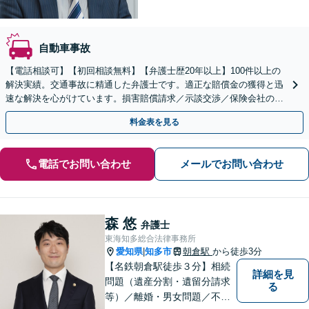
自動車事故
【電話相談可】【初回相談無料】【弁護士歴20年以上】100件以上の
解決実績。交通事故に精通した弁護士です。適正な賠償金の獲得と迅
速な解決を心がけています。損害賠償請求／示談交渉／保険会社の対
応などに対応【夜間・休日面談可】【刈谷駅3分】
料金表を見る
電話でお問い合わせ
メールでお問い合わせ
森 悠
弁護士
東海知多総合法律事務所
愛知県
知多市
朝倉駅
から徒歩3分
|
【名鉄朝倉駅徒歩３分】相続
詳細を見
問題（遺産分割・遺留分請求
る
等）／離婚・男女問題／不動