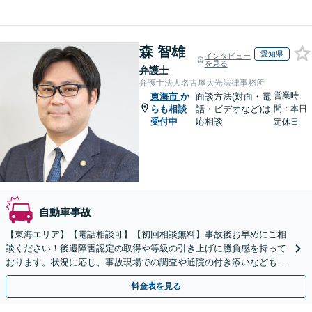
森 智雄
愛知県
インタビュー
を見る
弁護士
弁護士法人名古屋大光法律事務所
営業時
東海市
か
面談方法(対面・電
らも相談
話・ビデオなど)は
間：本日
受付中
応相談
定休日
自動車事故
【東海エリア】【電話相談可】【初回相談無料】事故後お早めにご相
談ください！後遺障害認定の取得や等級の引き上げに勝負感を持って
おります。状況に応じ、事故現場での調査や通院の付き添いなどもサ
ポート。弁護士費用特約を利用可能【休日・夜間面談可】
料金表を見る