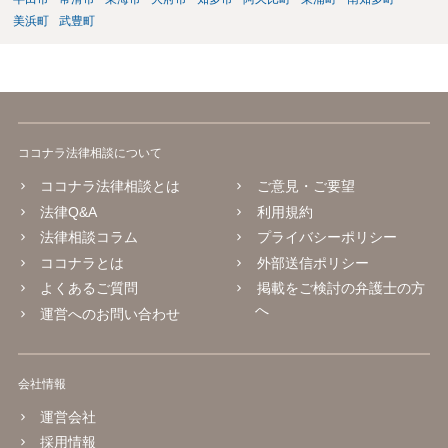
定後も、痛みが残っていれば通院自体は可能です。ただし、症状固定
後の治療費は、相手方保険会社から支払われない扱いになるので、健
美浜町
武豊町
康保険を使うか、自費になるか等を確認しておく必要があります。 ジ
ャクソンテスト等の神経学的検査は、首や神経症状がある場合に行わ
れることがありますが、必ず全員に必要な項目というわけではありま
せん。症状の内容を踏まえて、スパーリングテスト、腱反射、筋力、
知覚検査、可動域検査などの要否を医師が判断することになります。
後遺障害診断書では、自覚症状だけでなく、他覚所見、神経学的所
ココナラ法律相談について
見、画像所見、症状の一貫性が重要になります。不安であれば、受診
前に症状の経過や現在困っていることをメモにまとめ、主治医に簡潔
ココナラ法律相談とは
ご意見・ご要望
に伝えるとよいと思います。状況によっては、診断書作成前に、伝え
法律Q&A
利用規約
るべき症状や記載内容について弁護士に相談等することをお勧めいた
法律相談コラム
プライバシーポリシー
します。
ココナラとは
外部送信ポリシー
よくあるご質問
掲載をご検討の弁護士の方
へ
運営へのお問い合わせ
会社情報
運営会社
採用情報