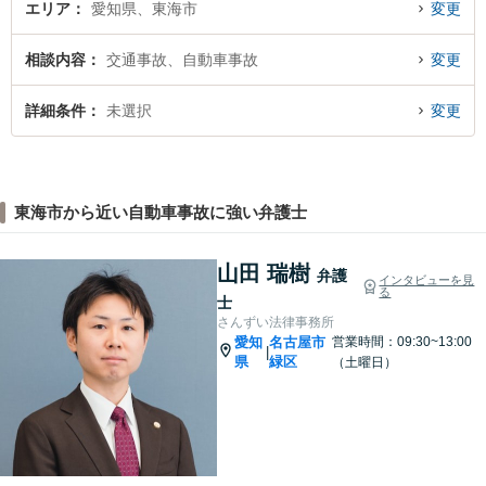
エリア
愛知県、東海市
変更
相談内容
交通事故、自動車事故
変更
詳細条件
未選択
変更
東海市から近い自動車事故に強い弁護士
山田 瑞樹
弁護
インタビューを見
る
士
さんずい法律事務所
愛知
名古屋市
営業時間：09:30~13:00
|
県
緑区
（土曜日）