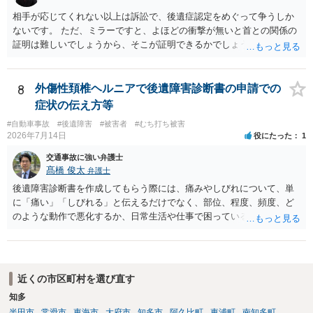
当することがはっきりしている事案です。ですから「単なる交通事故
相手が応じてくれない以上は訴訟で、後遺症認定をめぐって争うしか
から，刑事事件になりそうな…」ではなく，刑事事件の対象となるこ
ないです。 ただ、ミラーですと、よほどの衝撃が無いと首との関係の
とがはっきりしている事案です。 自分は逃げていないという認識でし
証明は難しいでしょうから、そこが証明できるかでしょうね。
ょう。そのため，故意を否認している形になるのですが，「現場から
離れる」→「コンビニで駐車」→「しばらく待機」→「徒歩で現場に
戻る→誰もいないから警察に連絡しないで帰る」という流れの中で，
8
外傷性頚椎ヘルニアで後遺障害診断書の申請での
事故を起こした認識があるから現場に戻っているはずなのに，どうし
症状の伝え方等
て警察に連絡しないのだろうという話になっているのだと思います。
そして，捜査機関としては，解離性健忘の影響で報告できなかった事
#自動車事故
#後遺障害
#被害者
#むち打ち被害
2026年7月14日
役にたった
1
情が見当たらないのだと思います。このような点を意識された上で，
警察の方に事実を理解してもらえるように説明することが，相談者の
交通事故に強い弁護士
認識に沿った解決につながるように思います。 警察からすると，事故
髙橋 俊太
弁護士
の現場から離れて様子を窺い、事故として取り扱われているかいない
後遺障害診断書を作成してもらう際には、痛みやしびれについて、単
かを確認して，警察がきていないから事故が発生していないことで済
に「痛い」「しびれる」と伝えるだけでなく、部位、程度、頻度、ど
ませればいいだろうと思って報告しなかったのではないかと疑ってい
のような動作で悪化するか、日常生活や仕事で困っていることを具体
るのだと思います。不救護・不申告の方が，事故後に現場に戻る話
的に伝えることが重要です。例えば、首から腕にしびれる、腰から足
は，よくある話なので，捜査機関としては，それを否定することがで
に痛みが出る、長時間座れない、物を持つと痛い、夜間痛がある、な
きないのではないかとの疑念を抱いたままなのだと思います。
どです。 事故日が２月１日であれば、６か月経過は一般的には８月１
日頃と考えられます。ただし、症状固定日は機械的に６か月で決まる
近くの市区町村を選び直す
ものではなく、治療経過や主治医の判断によります。初診日が２月２
知多
日であったことも含め、主治医と相談した方がよいでしょう。 症状固
半田市
常滑市
東海市
大府市
知多市
阿久比町
東浦町
南知多町