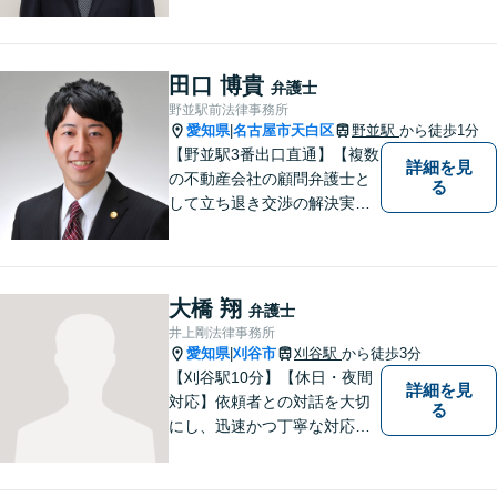
産問題／交通事故に注力して
います（これらの分野は初回
３０分程度相談無料）。実績
多数。
田口 博貴
弁護士
野並駅前法律事務所
愛知県
名古屋市天白区
野並駅
から徒歩1分
|
【野並駅3番出口直通】【複数
詳細を見
の不動産会社の顧問弁護士と
る
して立ち退き交渉の解決実績
多数】立ち退き（賃借人側で
賃料不払いの場合を除く）、
相続、交通事故（人身事故の
被害者側に限る）、離婚、企
大橋 翔
弁護士
業及び個人事業主の顧問に関
井上剛法律事務所
する相談は初回相談無料で
愛知県
刈谷市
刈谷駅
から徒歩3分
|
す。
【刈谷駅10分】【休日・夜間
詳細を見
対応】依頼者との対話を大切
る
にし、迅速かつ丁寧な対応を
行っています。交通事故／不
動産／建築紛争／借金問題／