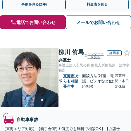
す。【初回相談無料】【電話相談可】【休日面談可】
事例を見る(2件)
料金表を見る
電話でお問い合わせ
メールでお問い合わせ
柳川 侑馬
静岡県
インタビュ
ーを見る
弁護士
弁護士法人市民の森 藤枝支所藤枝第一法律事
務所
営業時
東海市
か
面談方法(対面・電
らも相談
話・ビデオなど)は
間：本日
受付中
応相談
定休日
自動車事故
【東海エリア対応】【着手金0円！何度でも無料で相談OK】【弁護士