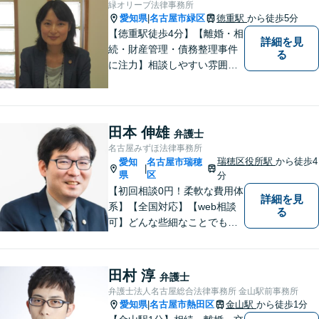
緑オリーブ法律事務所
があれば。お気軽にご相談く
愛知県
名古屋市緑区
徳重駅
から徒歩5分
|
ださい。
【徳重駅徒歩4分】【離婚・相
詳細を見
続・財産管理・債務整理事件
る
に注力】相談しやすい雰囲気
を心がけております。お気軽
にご相談ください。【駐車場
有】
田本 伸雄
弁護士
名古屋みずほ法律事務所
瑞穂区役所駅
から徒歩4
愛知
名古屋市瑞穂
|
県
区
分
【初回相談0円！柔軟な費用体
詳細を見
系】【全国対応】【web相談
る
可】どんな些細なことでもお
気軽にご相談ください。イン
ターネット／削除請求や開示
請求、利用規約などのトラブ
田村 淳
弁護士
ルはお任せ！相続／感情面の
弁護士法人名古屋総合法律事務所 金山駅前事務所
納得感を重視します。
愛知県
名古屋市熱田区
金山駅
から徒歩1分
|