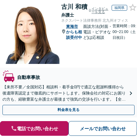
古川 和積
福岡県
インタビュ
ーを見る
弁護士
ネクスパート法律事務所 北九州オフィス
営業時間：09:
東海市
面談方法(対面・
からも相
電話・ビデオな
00~21:00（土
談受付中
ど)は応相談
日祝日）
自動車事故
【来所不要／全国対応】相談料・着手金0円で適正な慰謝料獲得から
後遺障害認定まで徹底的にサポートします。保険会社の対応にお困り
の方も、経験豊富な弁護士が最後まで強気の交渉を行います。【全国
13拠点】お気軽にご相談ください。
料金表を見る
電話でお問い合わせ
メールでお問い合わせ