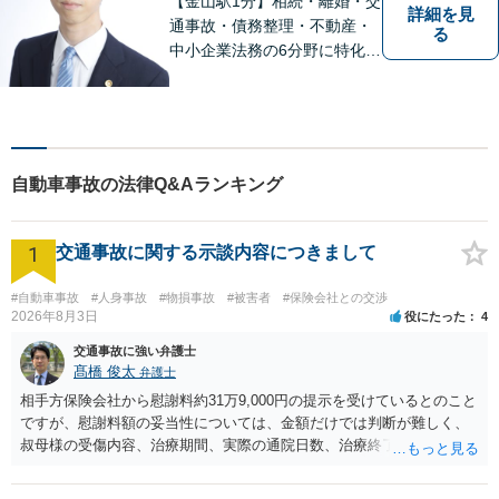
【金山駅1分】相続・離婚・交
詳細を見
通事故・債務整理・不動産・
る
中小企業法務の6分野に特化！
依頼者様の正当な利益の実現
を目指し、日々精進いたしま
す。依頼者様とのコミュニケ
ーションを重視し、情報連携
を図りながら納得の解決へと
自動車事故の法律Q&Aランキング
導いてまいります。
1
交通事故に関する示談内容につきまして
#自動車事故
#人身事故
#物損事故
#被害者
#保険会社との交渉
2026年8月3日
役にたった
4
交通事故に強い弁護士
髙橋 俊太
弁護士
相手方保険会社から慰謝料約31万9,000円の提示を受けているとのこと
ですが、慰謝料額の妥当性については、金額だけでは判断が難しく、
叔母様の受傷内容、治療期間、実際の通院日数、治療終了の経緯、後
遺症の有無、相手方保険会社から提示されている示談内容の内訳等を
確認する必要があります。保険会社から提示される慰謝料額について