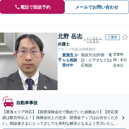
電話で面談予約
メールでお問い合わせ
北野 岳志
三重県
インタビュ
ーを見る
弁護士
プロップ松阪法律事務所
営業時
東海市
か
面談方法(対面・電
らも相談
話・ビデオなど)は
間：本日
受付中
応相談
定休日
自動車事故
【東海エリア対応】【損害保険会社で勤めていた経験あり】【対応実
績は数百件以上！】保険会社との交渉、賠償金アップはお任せくださ
い。相談者さまにとって少しでも有利な解決となるよう尽力いたしま