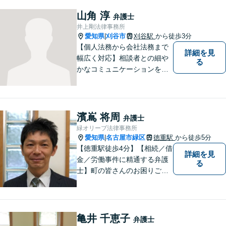
労働問題など幅広いリーガル
サービスを提供。【駐車場完
山角 淳
弁護士
備】
井上剛法律事務所
愛知県
刈谷市
刈谷駅
から徒歩3分
|
【個人法務から会社法務まで
詳細を見
幅広く対応】相談者との細や
る
かなコミュニケーションを大
切にし、親切・丁寧で分かり
やすい説明を心がけておりま
す。法律問題でお困りでした
ら、お早めにご相談くださ
濱嶌 将周
弁護士
い。【JR在来線「刈谷駅」4
緑オリーブ法律事務所
分】【駐車場あり】
愛知県
名古屋市緑区
徳重駅
から徒歩5分
|
【徳重駅徒歩4分】【相続／借
詳細を見
金／労働事件に精通する弁護
る
士】町の皆さんのお困りごと
を何でも解決するジェネラリ
スト弁護士。社会の秩序を保
つべく、環境問題やマイナン
バー等の情報問題にも意欲高
亀井 千恵子
弁護士
く取り組みます。お困りごと