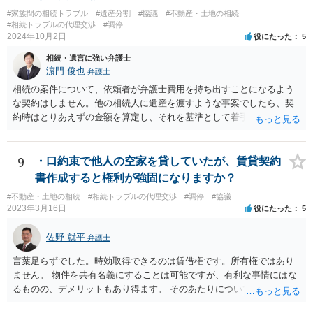
#家族間の相続トラブル
#遺産分割
#協議
#不動産・土地の相続
#相続トラブルの代理交渉
#調停
2024年10月2日
役にたった
5
相続・遺言に強い弁護士
濵門 俊也
弁護士
相続の案件について、依頼者が弁護士費用を持ち出すことになるよう
な契約はしません。他の相続人に遺産を渡すような事案でしたら、契
約時はとりあえずの金額を算定し、それを基準として着手金を設定
し、事件終了時に報酬金や追加着手金として考慮するといった契約も
あり得ます。 今後の見通しを言わないで契約はできないです。依頼者
が納得できる説明を受けるべきです。
9
・口約束で他人の空家を貸していたが、賃貸契約
書作成すると権利が強固になりますか？
#不動産・土地の相続
#相続トラブルの代理交渉
#調停
#協議
2023年3月16日
役にたった
5
佐野 就平
弁護士
言葉足らずでした。時効取得できるのは賃借権です。所有権ではあり
ません。 物件を共有名義にすることは可能ですが、有利な事情にはな
るものの、デメリットもあり得ます。 そのあたりについては、お近く
の弁護士にご相談ください。