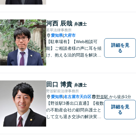
産問題／交通事故に注力して
います（これらの分野は初回
３０分程度相談無料）。実績
多数。
河西 辰哉
弁護士
若草法律事務所
愛知県
大府市
|
【駐車場有】【Web相談可
詳細を見
能】ご相談者様の声に耳を傾
る
け、抱える法的問題を解決す
るために全力を尽くします。
どんな困難も共に乗り越え
て、明るい未来へと進みまし
ょう。 地域のみなさまからの
田口 博貴
弁護士
ご相談、お待ちしておりま
野並駅前法律事務所
す。
愛知県
名古屋市天白区
野並駅
から徒歩1分
|
【野並駅3番出口直通】【複数
詳細を見
の不動産会社の顧問弁護士と
る
して立ち退き交渉の解決実績
多数】立ち退き（賃借人側で
賃料不払いの場合を除く）、