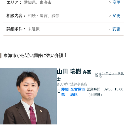
エリア
愛知県、東海市
変更
相談内容
相続・遺言、調停
変更
詳細条件
未選択
変更
東海市から近い調停に強い弁護士
山田 瑞樹
弁護
インタビューを見
る
士
さんずい法律事務所
愛知
名古屋市
営業時間：09:30~13:00
|
県
緑区
（土曜日）