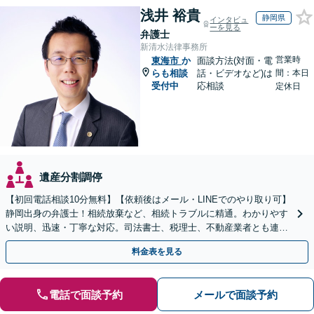
浅井 裕貴
静岡県
インタビュ
ーを見る
弁護士
新清水法律事務所
営業時
東海市
か
面談方法(対面・電
らも相談
話・ビデオなど)は
間：本日
受付中
応相談
定休日
遺産分割調停
【初回電話相談10分無料】【依頼後はメール・LINEでのやり取り可】
静岡出身の弁護士！相続放棄など、相続トラブルに精通。わかりやす
い説明、迅速・丁寧な対応。司法書士、税理士、不動産業者とも連携
し、遺産相続をトータルサポート【完全個室相談】
料金表を見る
電話で面談予約
メールで面談予約