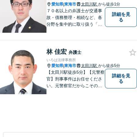
愛知県
東海市
太田川駅
から徒歩1分
|
７０名以上の弁護士が交通事
詳細を見
故・債務整理・相続など、各
る
分野を集中的に取り扱う「分
野担当制」とすることで、ご
依頼者様に高品質・低コスト
でのリーガルサービスを提供
林 佳宏
できるよう努めております。
弁護士
いろは法律事務所
愛知県
東海市
太田川駅
から徒歩5分
|
【太田川駅徒歩5分】【元警察
詳細を見
官】刑事事件はお任せくださ
る
い。元警察官だからこその視
点で、有利な解決を目指しま
す。粘り強い交渉を行いま
す。相手側の無理難題に屈す
ることはございません。元警
察官の経験を活かした交通事
故事案対応もいたします。