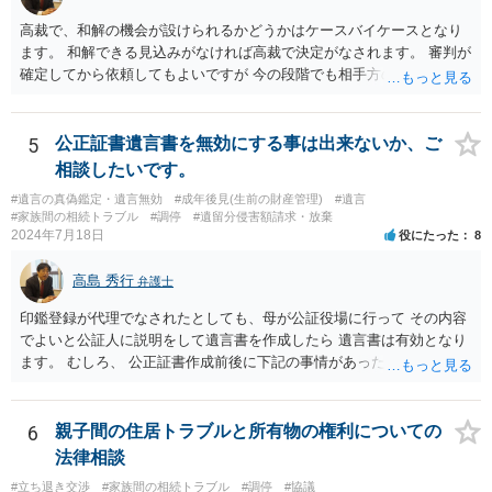
高裁で、和解の機会が設けられるかどうかはケースバイケースとなり
ます。 和解できる見込みがなければ高裁で決定がなされます。 審判が
確定してから依頼してもよいですが 今の段階でも相手方の連絡が迷惑
であれば 弁護士に依頼してもよいと思います。
5
公正証書遺言書を無効にする事は出来ないか、ご
相談したいです。
#遺言の真偽鑑定・遺言無効
#成年後見(生前の財産管理)
#遺言
#家族間の相続トラブル
#調停
#遺留分侵害額請求・放棄
2024年7月18日
役にたった
8
高島 秀行
弁護士
印鑑登録が代理でなされたとしても、母が公証役場に行って その内容
でよいと公証人に説明をして遺言書を作成したら 遺言書は有効となり
ます。 むしろ、 公正証書作成前後に下記の事情があったことが証明で
きれば判断能力がなく 無効だったと主張することが可能です。 翌年1
月に携帯が新しくなった母からの第一声は「ここにいたら殺される」
「面会に来てくれ」で、長男に聞くと「面会は出来ない。俺は携帯電
6
親子間の住居トラブルと所有物の権利についての
話の使い方を教える為に会っている」「母の話は聞かなくて良い」と
法律相談
電話が切れました。その後の電話でも「食事に毒が入っている」「体
#立ち退き交渉
#家族間の相続トラブル
#調停
#協議