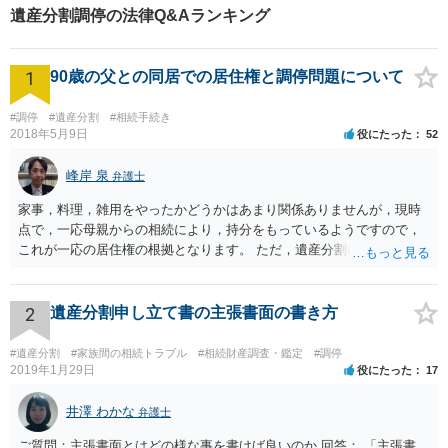
遺産分割調停の法律Q&Aランキング
1
90歳の父との同居での居住権と調停問題について
#調停
#遺産分割
#相続手続き
2018年5月9日
役にたった
52
峰岸 泉
弁護士
家事，料理，雑用をやったかどうかはあまり関係ありませんが，現時
点で，一応母親からの相続により，持分をもっているようですので，
これが一応の居住権の根拠となります。 ただ，遺産分割により，母の
持分を父親が取得した場合，住み続けるのは難しいかも知れません。
2
遺産分割申し立て書の主張書面の書き方
#遺産分割
#家族間の相続トラブル
#相続財産調査・鑑定
#調停
2019年1月29日
役にたった
17
井澤 わかな
弁護士
ご質問：主張書面とはどの様な事を書けば良いのか 回答： 「主張書