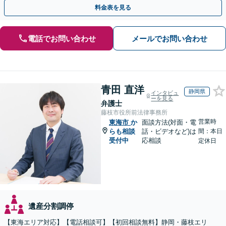
にも、お早めにご相談ください。【初回面談無料】
料金表を見る
電話でお問い合わせ
メールでお問い合わせ
青田 直洋
静岡県
インタビュ
ーを見る
弁護士
藤枝市役所前法律事務所
営業時
東海市
か
面談方法(対面・電
らも相談
話・ビデオなど)は
間：本日
受付中
応相談
定休日
遺産分割調停
【東海エリア対応】【電話相談可】【初回相談無料】静岡・藤枝エリ