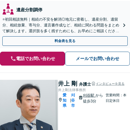
遺産分割調停
⭐️初回相談無料｜相続の不安を解消◎地元に密着し、遺産分割、遺留
分、相続放棄、寄与分、遺言書作成など、相続に関わる問題をまとめ
て解決します。選択肢を多く残すためにも、お早めにご相談ください
【休日・夜間面談OK】【駐車場あり】
料金表を見る
電話でお問い合わせ
メールでお問い合わせ
井上 剛
弁護士
インタビューを見る
井上剛法律事務所
愛
刈
刈谷駅
から
営業時間：本
知
谷
|
日定休日
徒歩3分
県
市