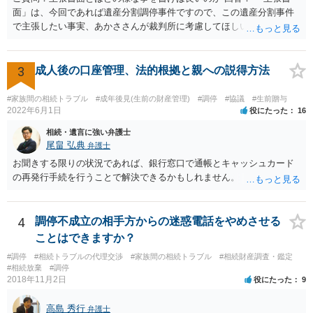
面」は、今回であれば遺産分割調停事件ですので、この遺産分割事件
で主張したい事実、あかささんが裁判所に考慮してほしいと思う、亡
くなった方・あかささん・お姉さん間の事情などを記入することにな
ります。 もし、主張したい事実や考慮してほしい事情に関連して
資料を持っているようであれば、主張書面とは別で提出できます。も
3
成人後の口座管理、法的根拠と親への説得方法
し、お姉さんに見られたくないような資料がある場合、「非開示の希
望に関する申出書」と共に提出することも考えられます。 ご質問：書
#家族間の相続トラブル
#成年後見(生前の財産管理)
#調停
#協議
#生前贈与
いた方が良い事と書かない方が良い事 回答： お姉さんが申立書の「申
2022年6月1日
役にたった
16
立ての趣旨」のところに書いている遺産の分け方に対して意見があれ
相続・遺言に強い弁護士
ば、まずそれを書くとよいです。 次に「申立ての理由」のところに、
尾畠 弘典
弁護士
なぜ調停を申し立てたのか(例えば、あかささんと話合いが出来ない／
お聞きする限りの状況であれば、銀行窓口で通帳とキャッシュカード
決裂した、など)や亡くなった方・あかささん・お姉さん間の事情やい
の再発行手続を行うことで解決できるかもしれません。
きさつなどが書かれていると思うので、あかささんから見てそれは違
うと感じるところは、どのように違うのか、など書くとよいです。 そ
の他、お姉さんの申立書には書かれていないけど、どのように遺産を
4
調停不成立の相手方からの迷惑電話をやめさせる
分けるかを決めるについてあかささんが重要だと考える事情があれば
(例えば、○○のときにお姉さんは亡くなった方からお金を援助してもら
ことはできますか？
った等)、それも書くとよいです。 書かない方が良いと思うことは、遺
#調停
#相続トラブルの代理交渉
#家族間の相続トラブル
#相続財産調査・鑑定
産分割に関係ない(と思われる)いきさつを沢山盛り込むことだと考えま
#相続放棄
#調停
す(あくまで遺産分割に関係することに留める方が、裁判所や調停委員
2018年11月2日
役にたった
9
の方に事情を理解してもらいやすいと思います)。
高島 秀行
弁護士