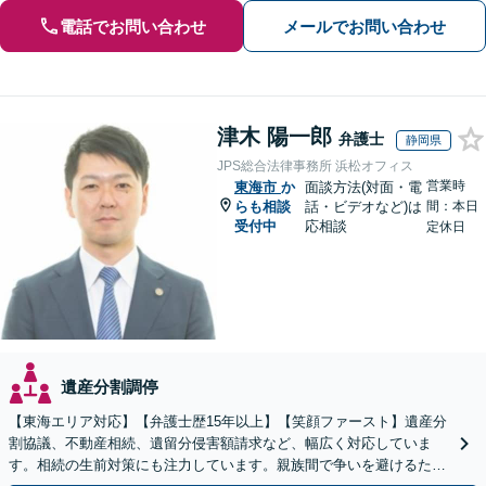
電話でお問い合わせ
メールでお問い合わせ
津木 陽一郎
弁護士
静岡県
JPS総合法律事務所 浜松オフィス
営業時
東海市
か
面談方法(対面・電
らも相談
話・ビデオなど)は
間：本日
受付中
応相談
定休日
遺産分割調停
【東海エリア対応】【弁護士歴15年以上】【笑顔ファースト】遺産分
割協議、不動産相続、遺留分侵害額請求など、幅広く対応していま
す。相続の生前対策にも注力しています。親族間で争いを避けるため