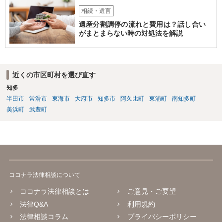
相続・遺言
遺産分割調停の流れと費用は？話し合い
がまとまらない時の対処法を解説
近くの市区町村を選び直す
知多
半田市
常滑市
東海市
大府市
知多市
阿久比町
東浦町
南知多町
美浜町
武豊町
ココナラ法律相談について
ココナラ法律相談とは
ご意見・ご要望
法律Q&A
利用規約
法律相談コラム
プライバシーポリシー