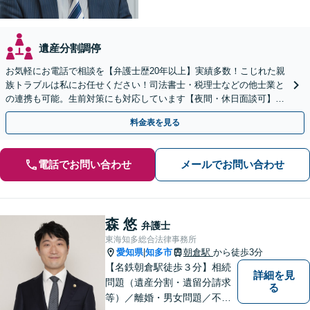
遺産分割調停
お気軽にお電話で相談を【弁護士歴20年以上】実績多数！こじれた親
族トラブルは私にお任せください！司法書士・税理士などの他士業と
の連携も可能。生前対策にも対応しています【夜間・休日面談可】
【完全個室・秘密厳守】
料金表を見る
電話でお問い合わせ
メールでお問い合わせ
森 悠
弁護士
東海知多総合法律事務所
愛知県
知多市
朝倉駅
から徒歩3分
|
【名鉄朝倉駅徒歩３分】相続
詳細を見
問題（遺産分割・遺留分請求
る
等）／離婚・男女問題／不動