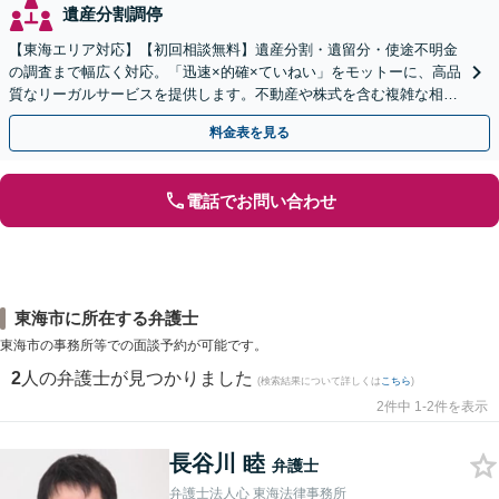
遺産分割調停
【東海エリア対応】【初回相談無料】遺産分割・遺留分・使途不明金
の調査まで幅広く対応。「迅速×的確×ていねい」をモットーに、高品
質なリーガルサービスを提供します。不動産や株式を含む複雑な相続
もお任せください【休日・夜間対応OK】
料金表を見る
電話でお問い合わせ
東海市に所在する弁護士
東海市の事務所等での面談予約が可能です。
2
人の弁護士が見つかりました
(検索結果について詳しくは
こちら
)
2件中 1-2件を表示
長谷川 睦
弁護士
弁護士法人心 東海法律事務所