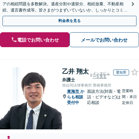
アの相続問題を多数解決。遺産分割や遺留分、相続放棄、不動産相
続、遺言書作成等。皆さまがつまずいていないか、しっかりとコミュ
ニケーションを取りながらお話を進めます【休日夜間相談可】
料金表を見る
電話でお問い合わせ
メールでお問い合わせ
乙井 翔太
愛知県
インタビュ
ーを見る
弁護士
旭合同法律事務所 豊橋事務所
営業時
東海市
か
面談方法(対面・電
らも相談
話・ビデオなど)は
間：本日
受付中
応相談
定休日