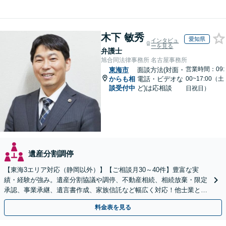
木下 敏秀
愛知県
インタビュ
ーを見る
弁護士
旭合同法律事務所 名古屋事務所
営業時間：09:
東海市
面談方法(対面・
からも相
電話・ビデオな
00~17:00（土
談受付中
ど)は応相談
日祝日）
遺産分割調停
【東海3エリア対応（静岡以外）】【ご相談月30～40件】豊富な実
績・経験が強み。遺産分割協議や調停、不動産相続、相続放棄・限定
承認、事業承継、遺言書作成、家族信託など幅広く対応！他士業と連
携して円滑な問題解決を目指します。【初回面談無料】
料金表を見る