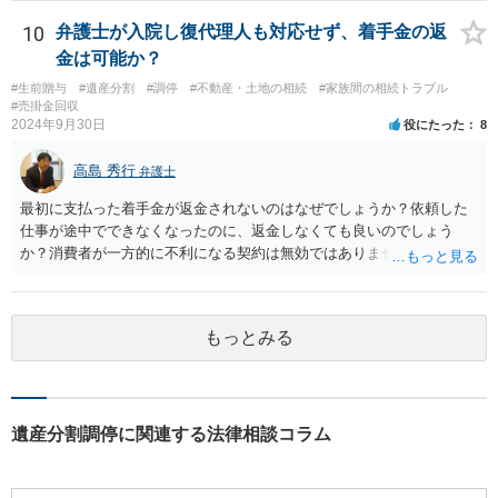
10
弁護士が入院し復代理人も対応せず、着手金の返
金は可能か？
#生前贈与
#遺産分割
#調停
#不動産・土地の相続
#家族間の相続トラブル
#売掛金回収
2024年9月30日
役にたった
8
高島 秀行
弁護士
最初に支払った着手金が返金されないのはなぜでしょうか？依頼した
仕事が途中でできなくなったのに、返金しなくても良いのでしょう
か？消費者が一方的に不利になる契約は無効ではありませんか？
着手金は、前の弁護士が倒れるまでにやった仕事に応じて清算する義
務があると思います。 倒れた弁護士が所属する弁護士会に相談さ
れた方がよいと思います。 倒れた弁護士は脳梗塞で倒れたようで
もっとみる
すが、 判断能力があり、復代理を倒れた弁護士の判断で復代理を
選任したのか 即ち、復代理人の選任は有効なのかという問題もあ
ると思います。
遺産分割調停に関連する法律相談コラム