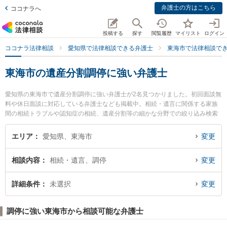
弁護士の方はこちら
ココナラへ
投稿する
探す
閲覧履歴
マイリスト
ログイン
ココナラ法律相談
愛知県で法律相談できる弁護士
東海市で法律相談で
東海市の遺産分割調停に強い弁護士
愛知県の東海市で遺産分割調停に強い弁護士が2名見つかりました。初回面談無
料や休日面談に対応している弁護士なども掲載中。相続・遺言に関係する家族
間の相続トラブルや認知症の相続、遺産分割等の細かな分野での絞り込み検索
もでき便利です。特に弁護士法人心 東海法律事務所の長谷川 睦弁護士やいろは
法律事務所の林 佳宏弁護士のプロフィール情報や弁護士費用、強みなどが注目
エリア
愛知県、東海市
変更
されています。『東海市で土日や夜間に発生した遺産分割調停のトラブルを今
すぐに弁護士に相談したい』『遺産分割調停のトラブル解決の実績豊富な近く
相談内容
相続・遺言、調停
変更
の弁護士を検索したい』『初回相談無料で遺産分割調停を法律相談できる東海
市内の弁護士に相談予約したい』などでお困りの相談者さんにおすすめです。
詳細条件
未選択
変更
調停に強い東海市から相談可能な弁護士