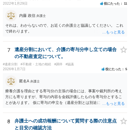
にチップが埋められている」等、おかしかったです。 当時の診療記
2022年1月29日
役にたった
11
録、介護認定の資料、介護記録を取得して 弁護士に面談で相談された
方がよいと思います。
内藤 政信
弁護士
それは、わからないので、お近くの弁護士と協議してください。 これ
で終わります。
7
遺産分割において、介護の寄与分申し立ての場合
の不動産査定について。
#遺産分割
#不動産・土地の相続
#調停
#協議
2026年1月7日
役にたった
5
匿名A
弁護士
療養介護を理由とする寄与分の主張の場合には、事案や裁判所の考え
方にも寄りますが、寄与の内容を金銭評価したものを寄与分とするこ
とがあります。 仮に寄与の申立を（遺産分割とは別途に）して、その
ような考え方を撮るなら、必ずしも相続財産全体の評価（不動産の評
価）は不要ということもあります。 ただ、前提として、遺産分割はし
なければならないでしょうから、現実的にはいずれにせよ不動産評価
8
弁護士への成功報酬について質問する際の注意点
は必要でしょう。
と目安の確認方法