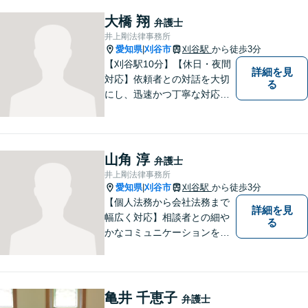
相続、交通事故（人身事故の
被害者側に限る）、離婚、企
大橋 翔
弁護士
業及び個人事業主の顧問に関
井上剛法律事務所
する相談は初回相談無料で
愛知県
刈谷市
刈谷駅
から徒歩3分
|
す。
【刈谷駅10分】【休日・夜間
詳細を見
対応】依頼者との対話を大切
る
にし、迅速かつ丁寧な対応を
行っています。交通事故／不
動産／建築紛争／借金問題／
労働問題など幅広いリーガル
サービスを提供。【駐車場完
山角 淳
弁護士
備】
井上剛法律事務所
愛知県
刈谷市
刈谷駅
から徒歩3分
|
【個人法務から会社法務まで
詳細を見
幅広く対応】相談者との細や
る
かなコミュニケーションを大
切にし、親切・丁寧で分かり
やすい説明を心がけておりま
す。法律問題でお困りでした
ら、お早めにご相談くださ
亀井 千恵子
弁護士
い。【JR在来線「刈谷駅」4