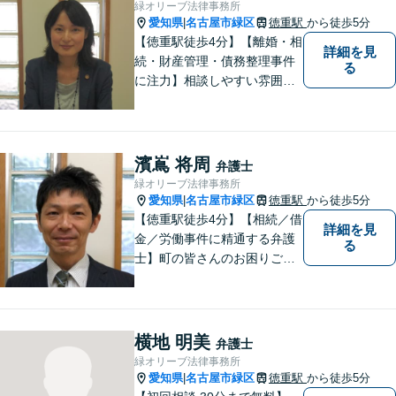
緑オリーブ法律事務所
分】【駐車場あり】
愛知県
名古屋市緑区
徳重駅
から徒歩5分
|
【徳重駅徒歩4分】【離婚・相
詳細を見
続・財産管理・債務整理事件
る
に注力】相談しやすい雰囲気
を心がけております。お気軽
にご相談ください。【駐車場
有】
濱嶌 将周
弁護士
緑オリーブ法律事務所
愛知県
名古屋市緑区
徳重駅
から徒歩5分
|
【徳重駅徒歩4分】【相続／借
詳細を見
金／労働事件に精通する弁護
る
士】町の皆さんのお困りごと
を何でも解決するジェネラリ
スト弁護士。社会の秩序を保
つべく、環境問題やマイナン
バー等の情報問題にも意欲高
横地 明美
弁護士
く取り組みます。お困りごと
緑オリーブ法律事務所
があれば。お気軽にご相談く
愛知県
名古屋市緑区
徳重駅
から徒歩5分
|
ださい。