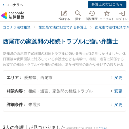
弁護士の方はこちら
ココナラへ
投稿する
探す
閲覧履歴
マイリスト
ログイン
ココナラ法律相談
愛知県で法律相談できる弁護士
西尾市で法律相談で
西尾市の家族間の相続トラブルに強い弁護士
愛知県の西尾市で家族間の相続トラブルに強い弁護士が3名見つかりました。休
日面談や夜間面談に対応している弁護士なども掲載中。相続・遺言に関係する
家族間の相続トラブルや認知症の相続、遺産分割等の細かな分野での絞り込み
検索もでき便利です。特に弁護士法人坂田法律事務所の坂田 吉郎弁護士や安藤
法律事務所の安藤 芳朗弁護士、弁護士法人坂田法律事務所の髙木 卓也弁護士の
エリア
愛知県、西尾市
変更
プロフィール情報や弁護士費用、強みなどが注目されています。『西尾市で土
日や夜間に発生した家族間の相続トラブルのトラブルを今すぐに弁護士に相談
相談内容
相続・遺言、家族間の相続トラブル
変更
したい』『家族間の相続トラブルのトラブル解決の実績豊富な近くの弁護士を
検索したい』『初回相談無料で家族間の相続トラブルを法律相談できる西尾市
内の弁護士に相談予約したい』などでお困りの相談者さんにおすすめです。
詳細条件
未選択
変更
3
人の弁護士が見つかりました
(検索結果について詳しくは
こちら
)