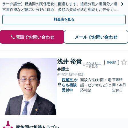
ラー弁護士】親族間の関係悪化に配慮します。遺産分割／遺留分／遺
言書作成など幅広い分野に対応。多額の資産が絡む相続もお任せくだ
さい。【夜間・休日の相談可能】【駐車場完備】
料金表を見る
電話でお問い合わせ
メールでお問い合わせ
浅井 裕貴
静岡県
インタビュ
ーを見る
弁護士
新清水法律事務所
営業時
西尾市
か
面談方法(対面・電
らも相談
話・ビデオなど)は
間：本日
受付中
応相談
定休日
家族間の相続トラブル