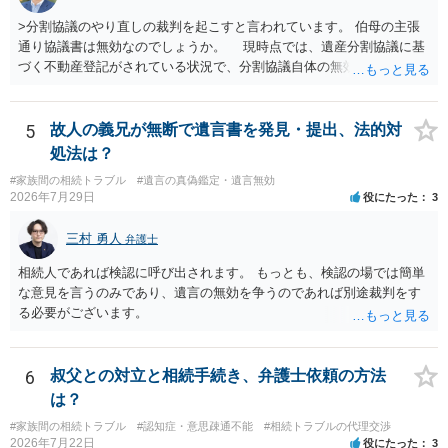
>分割協議のやり直しの裁判を起こすと言われています。 伯母の主張
通り協議書は無効なのでしょうか。 現時点では、遺産分割協議に基
づく不動産登記がされている状況で、分割協議自体の無効を裁判所が
認めたわけではないので、分割協議の効力に影響はありません。 先
方の訴訟の主張及び立証次第ですが、 ・御祖母様の認知能力に関する
医師の意見書、筆跡鑑定 が提出されればその効力が否定される可能性
5
故人の義兄が無断で遺言書を発見・提出、法的対
はありますが、 ・伯母様自身が分割協議に加わっていること ・御祖母
処法は？
様の意に反する遺産分割協議を行う実益が誰にあったかの立証が困難
#家族間の相続トラブル
#遺言の真偽鑑定・遺言無効
であること からすると、実際に遺産分割協議の効力が否定される可能
2026年7月29日
役にたった
3
性はそれほど高くない（立証のハードルは非常に高い）ということが
言えると思います。
三村 勇人
弁護士
相続人であれば検認に呼び出されます。 もっとも、検認の場では簡単
な意見を言うのみであり、遺言の無効を争うのであれば別途裁判をす
る必要がございます。
6
叔父との対立と相続手続き、弁護士依頼の方法
は？
#家族間の相続トラブル
#認知症・意思疎通不能
#相続トラブルの代理交渉
2026年7月22日
役にたった
3