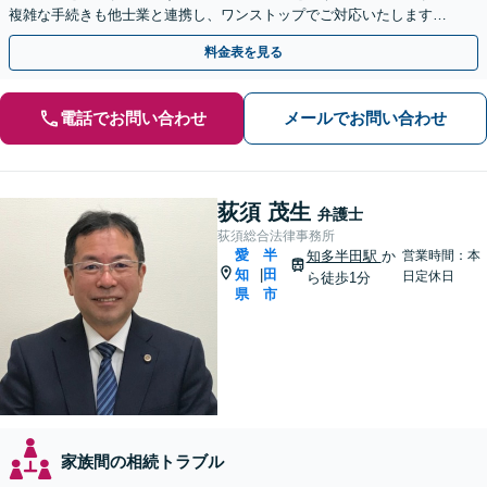
複雑な手続きも他士業と連携し、ワンストップでご対応いたします
【ビデオ面談OK】
料金表を見る
電話でお問い合わせ
メールでお問い合わせ
荻須 茂生
弁護士
荻須総合法律事務所
愛
半
知多半田駅
か
営業時間：本
知
田
|
日定休日
ら徒歩1分
県
市
家族間の相続トラブル