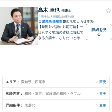
事務所。【個室対応】
髙木 卓也
弁護士
弁護士法人坂田法律事務所
愛知県
西尾市
西尾駅
から徒歩3分
|
【時間外相談の対応可能】一
詳細を見
日も早く地域の皆様に貢献で
る
きる弁護士になりたいと考え
ておりますので宜しくお願い
いたします。【名鉄西尾駅か
ら徒歩3分】お気軽にご相談く
ださい
エリア
愛知県、西尾市
変更
相談内容
相続・遺言、家族間の相続トラブル
変更
詳細条件
未選択
変更