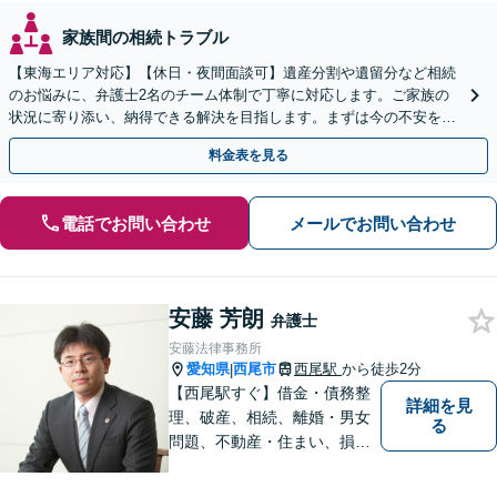
家族間の相続トラブル
【東海エリア対応】【休日・夜間面談可】遺産分割や遺留分など相続
のお悩みに、弁護士2名のチーム体制で丁寧に対応します。ご家族の
状況に寄り添い、納得できる解決を目指します。まずは今の不安をお
聞かせください【メール・WEB相談可】
料金表を見る
電話でお問い合わせ
メールでお問い合わせ
安藤 芳朗
弁護士
安藤法律事務所
愛知県
西尾市
西尾駅
から徒歩2分
|
【西尾駅すぐ】借金・債務整
詳細を見
理、破産、相続、離婚・男女
る
問題、不動産・住まい、損害
賠償など、様々な問題に対応
します。地域に根差した法律