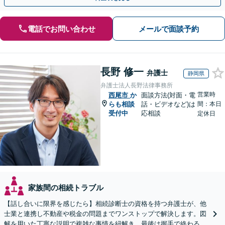
電話でお問い合わせ
メールで面談予約
長野 修一
弁護士
静岡県
弁護士法人長野法律事務所
営業時
西尾市
か
面談方法(対面・電
らも相談
話・ビデオなど)は
間：本日
受付中
応相談
定休日
家族間の相続トラブル
【話し合いに限界を感じたら】相続診断士の資格を持つ弁護士が、他
士業と連携し不動産や税金の問題までワンストップで解決します。図
解を用いた丁寧な説明で複雑な事情を紐解き、最後は握手で終わる円