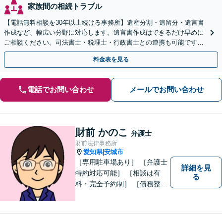
家族間の相続トラブル
【電話無料相談を30年以上続ける事務所】遺産分割・遺留分・遺言書
作成など、幅広い分野に対応します。遺言書作成はできるだけ早めに
ご相談ください。司法書士・税理士・行政書士との連携も可能です
【初回面談相談30分無料】【夜間・休日の相談可能】
料金表を見る
電話でお問い合わせ
メールでお問い合わせ
財前 かのこ
弁護士
財前法律事務所
愛知県
安城市
|
［専用駐車場あり］ ［弁護士
詳細を見
特約対応可能］ ［相談は有
る
料・完全予約制］ ［債務整理
のご相談のみ初回無料］ かか
りつけ医のような信頼でき頼
りになる街の法律家を目指し