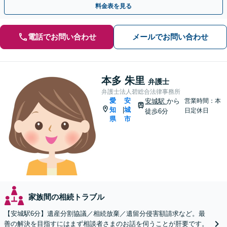
料金表を見る
電話でお問い合わせ
メールでお問い合わせ
本多 朱里
弁護士
弁護士法人碧総合法律事務所
愛
安
安城駅
から
営業時間：本
知
城
|
日定休日
徒歩6分
県
市
家族間の相続トラブル
【安城駅6分】遺産分割協議／相続放棄／遺留分侵害額請求など。最
善の解決を目指すにはまず相談者さまのお話を伺うことが肝要です。