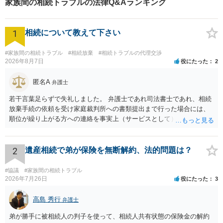
家族間の相続トラブルの法律Q&Aランキング
1
相続について教えて下さい
#家族間の相続トラブル
#相続放棄
#相続トラブルの代理交渉
2026年8月7日
役にたった
2
匿名A
弁護士
若干言葉足らずで失礼しました。 弁護士であれ司法書士であれ、相続
放棄手続の依頼を受け家庭裁判所への書類提出まで行った場合には、
順位が繰り上がる方への連絡を事実上（サービスとして）行うことは
あります。その「連絡」だけを弁護士が業務としてお受けすることは
できない、という意味でした。
2
遺産相続で弟が保険を無断解約、法的問題は？
#協議
#家族間の相続トラブル
2026年7月26日
役にたった
3
高島 秀行
弁護士
弟が勝手に被相続人の判子を使って、相続人共有状態の保険金の解約