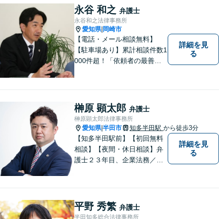
ています。 暮らしのトラブ
永谷 和之
弁護士
ル、まずはご相談ください。
永谷和之法律事務所
愛知県
岡崎市
|
【電話・メール相談無料】
詳細を見
【駐車場あり】累計相談件数1
る
000件超！「依頼者の最善の
利益を追求する」がモットー
です。依頼者様目線で、ベス
トな解決を考え抜きます。お
気軽にご相談ください！【完
榊原 顕太郎
弁護士
全個室対応】
榊原顕太郎法律事務所
愛知県
半田市
知多半田駅
から徒歩3分
|
【知多半田駅前】【初回無料
詳細を見
相談】【夜間・休日相談】弁
る
護士２３年目、企業法務／交
通事故／借金問題／離婚など
幅広いお困りごとを解決！中
小企業診断士の資格を持つ弁
護士が、事業経営を強力サポ
平野 秀繁
弁護士
ートいたします！【ネット予
半田知多総合法律事務所