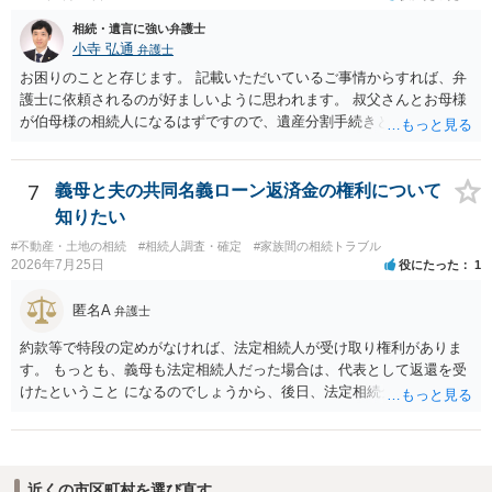
相続・遺言に強い弁護士
小寺 弘通
弁護士
お困りのことと存じます。 記載いただいているご事情からすれば、弁
護士に依頼されるのが好ましいように思われます。 叔父さんとお母様
が伯母様の相続人になるはずですので、遺産分割手続きという形でお
母様の方で弁護士に依頼されるのが良いかと思います。 また、「葬儀
に呼ばれなかったことについて慰謝料を請求する」と言ってこられて
いる部分に関しては、 現状特に訴訟提起等されている訳ではないので
7
義母と夫の共同名義ローン返済金の権利について
しょうから、こちらから積極的に動く必要はないように見受けられま
知りたい
す。 仮に訴訟を起こされるなどした場合には、遺産分割手続きで依頼
#不動産・土地の相続
#相続人調査・確定
#家族間の相続トラブル
される弁護士の方に対応をお願いするのが良いのではないでしょう
2026年7月25日
役にたった
1
か。 以上ご参考にしていただければ幸いです。
匿名A
弁護士
約款等で特段の定めがなければ、法定相続人が受け取り権利がありま
す。 もっとも、義母も法定相続人だった場合は、代表として返還を受
けたということ になるのでしょうから、後日、法定相続分に基づいて
精算を求めることは可能と思います。
近くの市区町村を選び直す