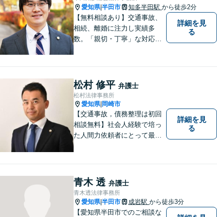
約可】【駐車場あり】【見積
愛知県
半田市
知多半田駅
から徒歩2分
|
無料】
【無料相談あり】交通事故、
詳細を見
相続、離婚に注力し実績多
る
数。「親切・丁寧」な対応
で、事務所が一丸となり全力
サポートします。【平日夜間
対応】【完全個室相談】
松村 修平
弁護士
松村法律事務所
愛知県
岡崎市
|
【交通事故，債務整理は初回
詳細を見
相談無料】社会人経験で培っ
る
た人間力依頼者にとって最大
の満足を。電通に７年勤めて
いた経験を活かして顧客満足
を追求する弁護士です。
青木 透
弁護士
青木透法律事務所
愛知県
半田市
成岩駅
から徒歩3分
|
【愛知県半田市でのご相談な