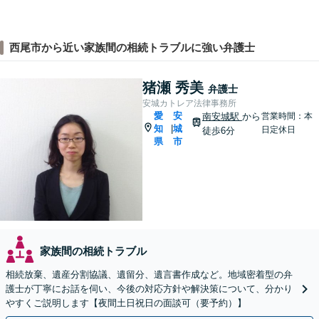
西尾市から近い家族間の相続トラブルに強い弁護士
猪瀬 秀美
弁護士
安城カトレア法律事務所
愛
安
南安城駅
から
営業時間：本
知
城
|
日定休日
徒歩6分
県
市
家族間の相続トラブル
相続放棄、遺産分割協議、遺留分、遺言書作成など。地域密着型の弁
護士が丁寧にお話を伺い、今後の対応方針や解決策について、分かり
やすくご説明します【夜間土日祝日の面談可（要予約）】