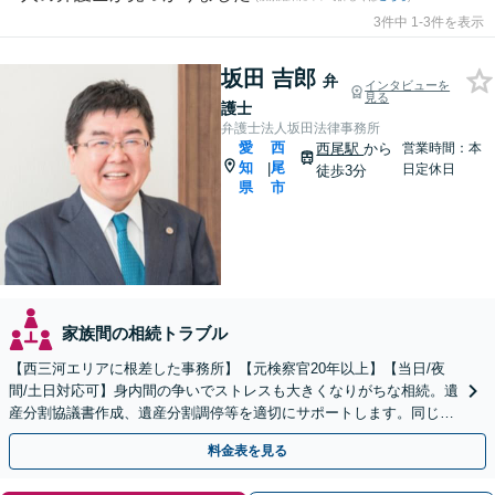
3件中 1-3件を表示
坂田 吉郎
弁
インタビューを
見る
護士
弁護士法人坂田法律事務所
愛
西
西尾駅
から
営業時間：本
知
尾
|
日定休日
徒歩3分
県
市
家族間の相続トラブル
【西三河エリアに根差した事務所】【元検察官20年以上】【当日/夜
間/土日対応可】身内間の争いでストレスも大きくなりがちな相続。遺
産分割協議書作成、遺産分割調停等を適切にサポートします。同じ建
物に税理士・社会保険労務士もいます
料金表を見る