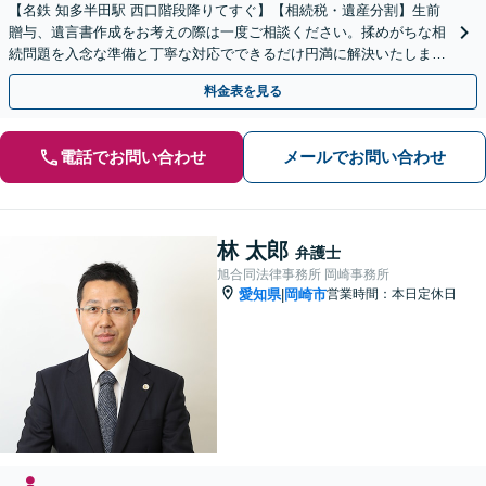
【名鉄 知多半田駅 西口階段降りてすぐ】【相続税・遺産分割】生前
贈与、遺言書作成をお考えの際は一度ご相談ください。揉めがちな相
続問題を入念な準備と丁寧な対応でできるだけ円満に解決いたしま
す。他士業連携で手間も最小限に。【初回相談30分無料】
料金表を見る
電話でお問い合わせ
メールでお問い合わせ
林 太郎
弁護士
旭合同法律事務所 岡崎事務所
愛知県
岡崎市
営業時間：本日定休日
|