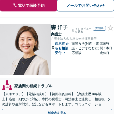
電話で面談予約
メールでお問い合わせ
森 洋子
愛知県
インタビュー
を見る
弁護士
弁護士法人名古屋大光法律事務所
営業時
西尾市
か
面談方法(対面・電
らも相談
話・ビデオなど)は
間：本日
受付中
応相談
定休日
家族間の相続トラブル
【東海エリア】【電話相談可】【初回相談無料】【弁護士歴10年以
上】迅速・細やかに対応。専門の税理士・司法書士と連携し、相続税
の計算や生前対策、登記などもサポートします。コミュニケーション
を大事にし、より納得できる解決を目指します。
料金表を見る