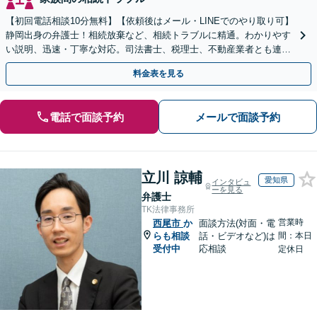
【初回電話相談10分無料】【依頼後はメール・LINEでのやり取り可】
静岡出身の弁護士！相続放棄など、相続トラブルに精通。わかりやす
い説明、迅速・丁寧な対応。司法書士、税理士、不動産業者とも連携
し、遺産相続をトータルサポート【完全個室相談】
料金表を見る
電話で面談予約
メールで面談予約
立川 諒輔
愛知県
インタビュ
ーを見る
弁護士
TK法律事務所
営業時
西尾市
か
面談方法(対面・電
らも相談
話・ビデオなど)は
間：本日
受付中
応相談
定休日