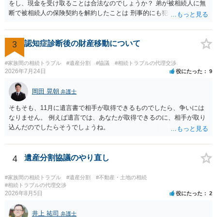
をし、現金を受け取ることは合法なのでしょうか？ 弟が被相続人に無
断で被相続人の保険契約を解約したことは 刑事的にも犯罪となる可能
性があり、民事的には無効だと思います。 保険会社で解約の際に提出
された書類のコピーを取得して、弁護士に面談で詳しい事情を話して
相談 されたら良いと思います。
3
認知症診断後の財産移動について
#家族間の相続トラブル
#遺産分割
#協議
#相続トラブルの代理交渉
2026年7月24日
役にたった
9
岡田 晃朝
弁護士
そもそも、11月に遺言書で相手が取得できるものでしたら、争いには
なりません。 例えば遺言では、あなたが取得できるのに、相手が取り
込んだのでしたらそうでしょうね。
4
遺産分割協議のやり直し
#家族間の相続トラブル
#遺産分割
#不動産・土地の相続
#相続トラブルの代理交渉
2026年8月5日
役にたった
2
井上 祐司
弁護士