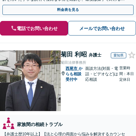
満な解決へ導きます。【東海エリア・神奈川県対応】
料金表を見る
電話でお問い合わせ
メールでお問い合わせ
菊田 利昭
弁護士
愛知県
菊田法律事務所
営業時
西尾市
か
面談方法(対面・電
らも相談
話・ビデオなど)は
間：本日
受付中
応相談
定休日
家族間の相続トラブル
【弁護士歴10年以上】【法と心理の両面から悩みを解決するカウンセ