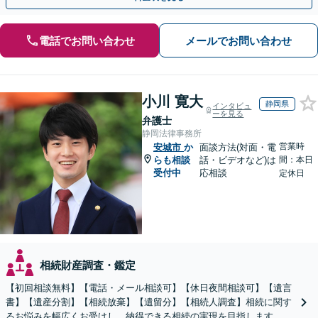
電話でお問い合わせ
メールでお問い合わせ
小川 寛大
静岡県
インタビュ
ーを見る
弁護士
静岡法律事務所
営業時
安城市
か
面談方法(対面・電
らも相談
話・ビデオなど)は
間：本日
受付中
応相談
定休日
相続財産調査・鑑定
【初回相談無料】【電話・メール相談可】【休日夜間相談可】【遺言
書】【遺産分割】【相続放棄】【遺留分】【相続人調査】相続に関す
るお悩みを幅広くお受けし、納得できる相続の実現を目指します