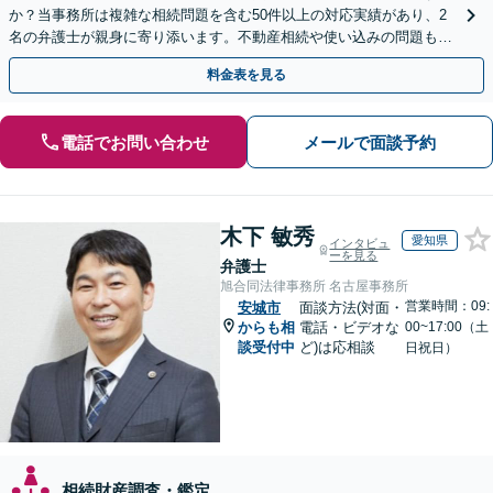
か？当事務所は複雑な相続問題を含む50件以上の対応実績があり、2
名の弁護士が親身に寄り添います。不動産相続や使い込みの問題も分
かりやすく解説。WEB相談可能。LINE予約受付中
料金表を見る
電話でお問い合わせ
メールで面談予約
木下 敏秀
愛知県
インタビュ
ーを見る
弁護士
旭合同法律事務所 名古屋事務所
営業時間：09:
安城市
面談方法(対面・
からも相
電話・ビデオな
00~17:00（土
談受付中
ど)は応相談
日祝日）
相続財産調査・鑑定