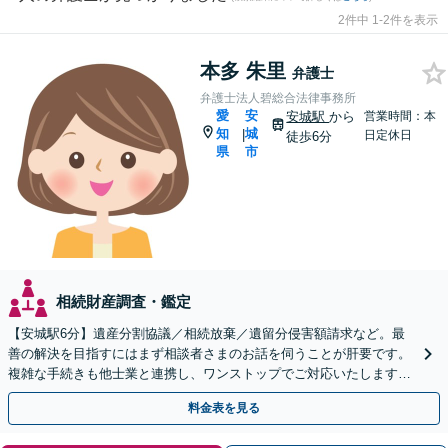
2件中 1-2件を表示
本多 朱里
弁護士
弁護士法人碧総合法律事務所
愛
安
安城駅
から
営業時間：本
知
城
|
日定休日
徒歩6分
県
市
相続財産調査・鑑定
【安城駅6分】遺産分割協議／相続放棄／遺留分侵害額請求など。最
善の解決を目指すにはまず相談者さまのお話を伺うことが肝要です。
複雑な手続きも他士業と連携し、ワンストップでご対応いたします
【ビデオ面談OK】
料金表を見る