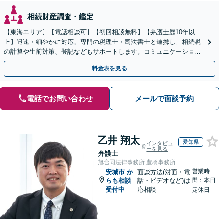
相続財産調査・鑑定
【東海エリア】【電話相談可】【初回相談無料】【弁護士歴10年以
上】迅速・細やかに対応。専門の税理士・司法書士と連携し、相続税
の計算や生前対策、登記などもサポートします。コミュニケーション
を大事にし、より納得できる解決を目指します。
料金表を見る
電話でお問い合わせ
メールで面談予約
乙井 翔太
愛知県
インタビュ
ーを見る
弁護士
旭合同法律事務所 豊橋事務所
営業時
安城市
か
面談方法(対面・電
らも相談
話・ビデオなど)は
間：本日
受付中
応相談
定休日