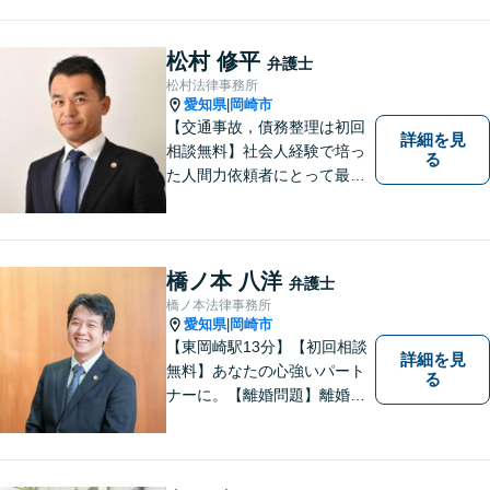
く対応しています。【名鉄東
岡崎駅徒歩1分 提携駐車場あ
り。】【土日対応（要予
松村 修平
弁護士
約）】
松村法律事務所
愛知県
岡崎市
|
【交通事故，債務整理は初回
詳細を見
相談無料】社会人経験で培っ
る
た人間力依頼者にとって最大
の満足を。電通に７年勤めて
いた経験を活かして顧客満足
を追求する弁護士です。
橋ノ本 八洋
弁護士
橋ノ本法律事務所
愛知県
岡崎市
|
【東岡崎駅13分】【初回相談
詳細を見
無料】あなたの心強いパート
る
ナーに。【離婚問題】離婚協
議や調停・養育費・慰謝料・
婚姻費用など対応します。請
求する・された側の相談可