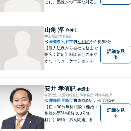
にし、迅速かつ丁寧な対応を
行っています。交通事故／不
動産／建築紛争／借金問題／
労働問題など幅広いリーガル
サービスを提供。【駐車場完
山角 淳
弁護士
備】
井上剛法律事務所
愛知県
刈谷市
刈谷駅
から徒歩3分
|
【個人法務から会社法務まで
詳細を見
幅広く対応】相談者との細や
る
かなコミュニケーションを大
切にし、親切・丁寧で分かり
やすい説明を心がけておりま
す。法律問題でお困りでした
ら、お早めにご相談くださ
安井 孝侑記
弁護士
い。【JR在来線「刈谷駅」4
弁護士法人愛知総合法律事務所 岡崎事務所
分】【駐車場あり】
愛知県
岡崎市
東岡崎駅
から徒歩1分
|
【初回30分無料相談（離婚・
詳細を見
相続の面談相談は60分無
る
料）】離婚・男女問題、相
続、労働、顧問契約など幅広