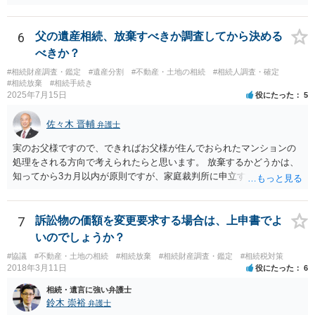
に、預金の有無及び残高の開示を求めたもので 判決を取るために、
預金の入出金履歴を調べたわけではありません。 残念ながら、事案
や目的も異なりますし、開示の内容も異なります。
6
父の遺産相続、放棄すべきか調査してから決める
べきか？
#相続財産調査・鑑定
#遺産分割
#不動産・土地の相続
#相続人調査・確定
#相続放棄
#相続手続き
2025年7月15日
役にたった
5
佐々木 晋輔
弁護士
実のお父様ですので、できればお父様が住んでおられたマンションの
処理をされる方向で考えられたらと思います。 放棄するかどうかは、
知ってから3カ月以内が原則ですが、家庭裁判所に申立すれば3カ月の
期間を伸長することができます。 その間に、財産の状況を調査して、
放棄するかどうか決めることができます。 銀行やサラ金が数年も放置
することはありませんので、数年後に借金が発見される可能性はほぼ
7
訴訟物の価額を変更要求する場合は、上申書でよ
ありません。 なお、私が扱った相続放棄を検討していた案件で、期間
いのでしょうか？
伸長して調査したところ、サラ金に対する過払金など相当な財産が見
#協議
#不動産・土地の相続
#相続放棄
#相続財産調査・鑑定
#相続税対策
つかったため相続したという事例がありました。
2018年3月11日
役にたった
6
相続・遺言に強い弁護士
鈴木 崇裕
弁護士