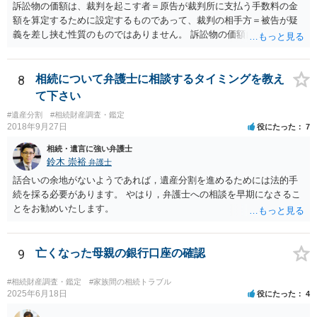
訴訟物の価額は、裁判を起こす者＝原告が裁判所に支払う手数料の金
額を算定するために設定するものであって、裁判の相手方＝被告が疑
義を差し挟む性質のものではありません。 訴訟物の価額自体が裁判の
目的（審理の対象）となることもありませんので、上申書や証拠を出
したとしても、変更されることはありません。
8
相続について弁護士に相談するタイミングを教え
て下さい
#遺産分割
#相続財産調査・鑑定
2018年9月27日
役にたった
7
相続・遺言に強い弁護士
鈴木 崇裕
弁護士
話合いの余地がないようであれば，遺産分割を進めるためには法的手
続を採る必要があります。 やはり，弁護士への相談を早期になさるこ
とをお勧めいたします。
9
亡くなった母親の銀行口座の確認
#相続財産調査・鑑定
#家族間の相続トラブル
2025年6月18日
役にたった
4