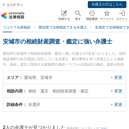
弁護士の方はこちら
ココナラへ
投稿する
探す
閲覧履歴
マイリスト
ログイン
ココナラ法律相談
愛知県で法律相談できる弁護士
安城市で法律相談で
安城市の相続財産調査・鑑定に強い弁護士
愛知県の安城市で相続財産調査・鑑定に強い弁護士が2名見つかりました。初回
面談無料や休日面談に対応している弁護士、解決事例を持つ弁護士なども掲載
中。相続・遺言に関係する家族間の相続トラブルや認知症の相続、遺産分割等
の細かな分野での絞り込み検索もでき便利です。特に弁護士法人碧総合法律事
務所の本多 朱里弁護士や安城カトレア法律事務所の猪瀬 秀美弁護士のプロフィ
エリア
愛知県、安城市
変更
ール情報や弁護士費用、強みなどが注目されています。『安城市で土日や夜間
に発生した相続財産調査・鑑定のトラブルを今すぐに弁護士に相談したい』
相談内容
相続・遺言、相続財産調査・鑑定
変更
『相続財産調査・鑑定のトラブル解決の実績豊富な近くの弁護士を検索した
い』『初回相談無料で相続財産調査・鑑定を法律相談できる安城市内の弁護士
に相談予約したい』などでお困りの相談者さんにおすすめです。
詳細条件
未選択
変更
2
人の弁護士が見つかりました
(検索結果について詳しくは
こちら
)