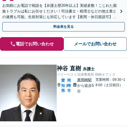
お気軽にお電話で相談を【弁護士歴20年以上】実績多数！こじれた親
族トラブルは私にお任せください！司法書士・税理士などの他士業と
の連携も可能。生前対策にも対応しています【夜間・休日面談可】
【完全個室・秘密厳守】
料金表を見る
電話でお問い合わせ
メールでお問い合わせ
神谷 直樹
弁護士
ベリーベスト法律事務所 岡崎オフィス
東岡崎駅
営業時間：09:30~1
愛
岡
8:00（土日祝日）
知
崎
から徒歩5
|
県
市
分