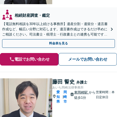
相続財産調査・鑑定
【電話無料相談を30年以上続ける事務所】遺産分割・遺留分・遺言書
作成など、幅広い分野に対応します。遺言書作成はできるだけ早めに
ご相談ください。司法書士・税理士・行政書士との連携も可能です
【初回面談相談30分無料】【夜間・休日の相談可能】
料金表を見る
電話でお問い合わせ
メールでお問い合わせ
藤田 誓史
弁護士
あいち岡崎法律事務所
愛
岡
東岡崎駅
から
営業時間：本
知
崎
|
日定休日
徒歩1分
県
市