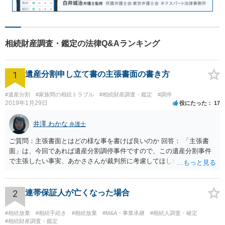
相続財産調査・鑑定の法律Q&Aランキング
1
遺産分割申し立て書の主張書面の書き方
#遺産分割
#家族間の相続トラブル
#相続財産調査・鑑定
#調停
2019年1月29日
役にたった
17
井澤 わかな
弁護士
ご質問：主張書面とはどの様な事を書けば良いのか 回答： 「主張書
面」は、今回であれば遺産分割調停事件ですので、この遺産分割事件
で主張したい事実、あかささんが裁判所に考慮してほしいと思う、亡
くなった方・あかささん・お姉さん間の事情などを記入することにな
ります。 もし、主張したい事実や考慮してほしい事情に関連して
資料を持っているようであれば、主張書面とは別で提出できます。も
2
連帯保証人が亡くなった場合
し、お姉さんに見られたくないような資料がある場合、「非開示の希
望に関する申出書」と共に提出することも考えられます。 ご質問：書
#相続放棄
#相続手続き
#相続放棄
#M&A・事業承継
#相続人調査・確定
いた方が良い事と書かない方が良い事 回答： お姉さんが申立書の「申
#相続財産調査・鑑定