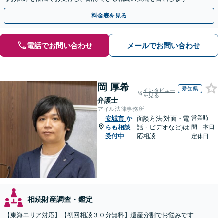
料金表を見る
電話でお問い合わせ
メールでお問い合わせ
岡 厚希
愛知県
インタビュー
を見る
弁護士
アイル法律事務所
営業時
安城市
か
面談方法(対面・電
らも相談
話・ビデオなど)は
間：本日
受付中
応相談
定休日
相続財産調査・鑑定
【東海エリア対応】【初回相談３０分無料】遺産分割でお悩みです