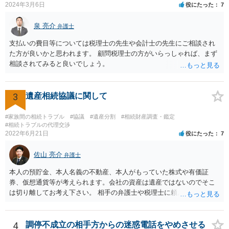
2024年3月6日
役にたった
7
立ての趣旨」のところに書いている遺産の分け方に対して意見があれ
ば、まずそれを書くとよいです。 次に「申立ての理由」のところに、
泉 亮介
なぜ調停を申し立てたのか(例えば、あかささんと話合いが出来ない／
弁護士
決裂した、など)や亡くなった方・あかささん・お姉さん間の事情やい
支払いの費目等については税理士の先生や会計士の先生にご相談され
きさつなどが書かれていると思うので、あかささんから見てそれは違
た方が良いかと思われます。 顧問税理士の方がいらっしゃれば、まず
うと感じるところは、どのように違うのか、など書くとよいです。 そ
相談されてみると良いでしょう。
の他、お姉さんの申立書には書かれていないけど、どのように遺産を
分けるかを決めるについてあかささんが重要だと考える事情があれば
(例えば、○○のときにお姉さんは亡くなった方からお金を援助してもら
3
遺産相続協議に関して
った等)、それも書くとよいです。 書かない方が良いと思うことは、遺
産分割に関係ない(と思われる)いきさつを沢山盛り込むことだと考えま
#家族間の相続トラブル
#協議
#遺産分割
#相続財産調査・鑑定
す(あくまで遺産分割に関係することに留める方が、裁判所や調停委員
#相続トラブルの代理交渉
の方に事情を理解してもらいやすいと思います)。
2022年6月21日
役にたった
7
佐山 亮介
弁護士
本人の預貯金、本人名義の不動産、本人がもっていた株式や有価証
券、仮想通貨等が考えられます。会社の資産は遺産ではないのでそこ
は切り離してお考え下さい。 相手の弁護士や税理士に頼んでも守秘義
務を理由に断られる可能性が高いです。 資料は調停を起こしてから任
意に開示を求め、応じなければ「調査嘱託」という手続きを使って銀
行等に照会をかけることになるでしょう。 不動産は、相続登記が済ん
4
調停不成立の相手方からの迷惑電話をやめさせる