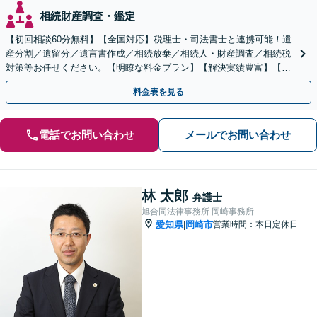
相続財産調査・鑑定
【初回相談60分無料】【全国対応】税理士・司法書士と連携可能！遺
産分割／遺留分／遺言書作成／相続放棄／相続人・財産調査／相続税
対策等お任せください。【明瞭な料金プラン】【解決実績豊富】【電
話相談可】
料金表を見る
電話でお問い合わせ
メールでお問い合わせ
林 太郎
弁護士
旭合同法律事務所 岡崎事務所
愛知県
岡崎市
営業時間：本日定休日
|