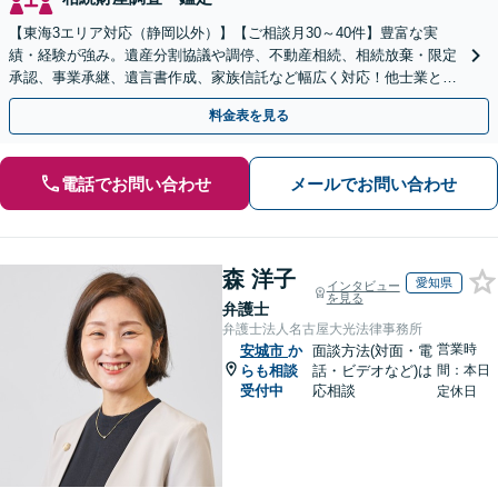
【東海3エリア対応（静岡以外）】【ご相談月30～40件】豊富な実
績・経験が強み。遺産分割協議や調停、不動産相続、相続放棄・限定
承認、事業承継、遺言書作成、家族信託など幅広く対応！他士業と連
携して円滑な問題解決を目指します。【初回面談無料】
料金表を見る
電話でお問い合わせ
メールでお問い合わせ
森 洋子
愛知県
インタビュー
を見る
弁護士
弁護士法人名古屋大光法律事務所
営業時
安城市
か
面談方法(対面・電
らも相談
話・ビデオなど)は
間：本日
受付中
応相談
定休日