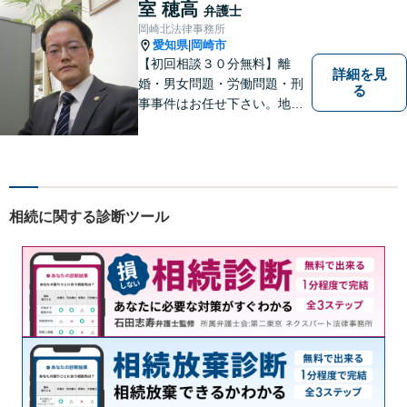
【交通事故】相談実績多数！
室 穂高
弁護士
保険会社とのやりとりや交渉
岡崎北法律事務所
はお任せください
愛知県
岡崎市
|
【初回相談３０分無料】離
詳細を見
婚・男女問題・労働問題・刑
る
事事件はお任せ下さい。地域
の方のお悩みをお聞きし、解
決までお手伝いいたします。
相続に関する診断ツール