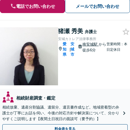
電話でお問い合わせ
メールでお問い合わせ
猪瀬 秀美
弁護士
安城カトレア法律事務所
愛
安
南安城駅
から
営業時間：本
知
城
|
日定休日
徒歩6分
県
市
相続財産調査・鑑定
相続放棄、遺産分割協議、遺留分、遺言書作成など。地域密着型の弁
護士が丁寧にお話を伺い、今後の対応方針や解決策について、分かり
やすくご説明します【夜間土日祝日の面談可（要予約）】
料金表を見る