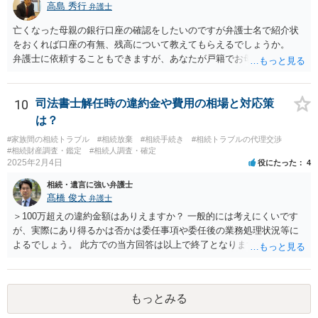
高島 秀行
弁護士
亡くなった母親の銀行口座の確認をしたいのですが弁護士名で紹介状
をおくれば口座の有無、残高について教えてもらえるでしょうか。
弁護士に依頼することもできますが、あなたが戸籍でお母さんの相続
人であり、相続人本人であることなどを証明すれば、口座の有無や残
高は教えてくれると思います。 自分ではよくわからないということ
であれば、弁護士に相談し依頼されたら良いと思います。
10
司法書士解任時の違約金や費用の相場と対応策
は？
#家族間の相続トラブル
#相続放棄
#相続手続き
#相続トラブルの代理交渉
#相続財産調査・鑑定
#相続人調査・確定
2025年2月4日
役にたった
4
相続・遺言に強い弁護士
髙橋 俊太
弁護士
＞100万超えの違約金額はありえますか？ 一般的には考えにくいです
が、実際にあり得るかは否かは委任事項や委任後の業務処理状況等に
よるでしょう。 此方での当方回答は以上で終了となりますが、参考に
なりましたら幸いです。
もっとみる