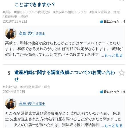
でいなければ市役所ないし区役所に、お子様と義父様のつながりがわ
ことはできますか？
かる戸籍一式を揃えてもちこみ、「名寄せ」という手続きをすると、
#調停
#相続トラブルの代理交渉
#家族間の相続トラブル
#相続財産調査・鑑定
分かると思います。遺産分割協議書の偽造等により既に相続登記され
#相続放棄
#調停
てしまっている場合は、住所などに当たりをつけて登記名義を調べて
2018年11月2日
役にたった
9
探すことになるでしょう。 代理人弁護士を立てられるのはおすすめで
すが、現代では、各々が自由に価格設定をしていますので、特に相場
高島 秀行
弁護士
はお示しできません。ただし、かつて日本弁護士連合会が設けていた
報酬基準を踏まえて価格設定している弁護士は一定数いると思います
高裁で、和解の機会が設けられるかどうかはケースバイケースとなり
ので、それが一応の目安となるでしょう。
ます。 和解できる見込みがなければ高裁で決定がなされます。 審判が
確定してから依頼してもよいですが 今の段階でも相手方の連絡が迷惑
であれば 弁護士に依頼してもよいと思います。
5
遺産相続に関する調査依頼についてのお問い合わ
せ
#遺産分割
#相続財産調査・鑑定
2024年5月2日
役にたった
6
高島 秀行
弁護士
ところが 滞納家賃及び退去費用が全く 支払われていないため、 弁護
士 先生が退去された方の銀行口座を調べることができたと聞きました
。 友人の弁護士が調べたのは、判決取得後に滞納賃料回収のため