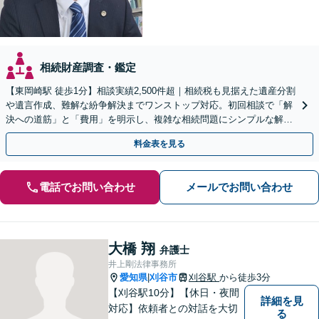
相続財産調査・鑑定
【東岡崎駅 徒歩1分】相談実績2,500件超｜相続税も見据えた遺産分割
や遺言作成、難解な紛争解決までワンストップ対応。初回相談で「解
決への道筋」と「費用」を明示し、複雑な相続問題にシンプルな解決
策を提案します。
料金表を見る
電話でお問い合わせ
メールでお問い合わせ
大橋 翔
弁護士
井上剛法律事務所
愛知県
刈谷市
刈谷駅
から徒歩3分
|
【刈谷駅10分】【休日・夜間
詳細を見
対応】依頼者との対話を大切
る