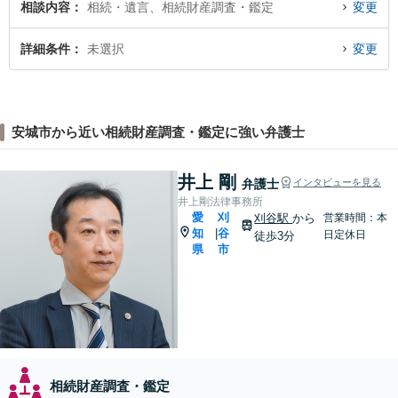
相談内容
相続・遺言、相続財産調査・鑑定
変更
詳細条件
未選択
変更
安城市から近い相続財産調査・鑑定に強い弁護士
井上 剛
弁護士
インタビューを見る
井上剛法律事務所
愛
刈
刈谷駅
から
営業時間：本
知
谷
|
日定休日
徒歩3分
県
市
相続財産調査・鑑定