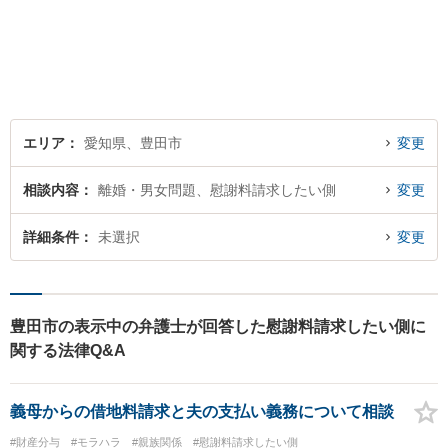
っかりと話を聞き、一緒に考
えていく姿勢を大切にしてい
ます。【分割払い対応・法テ
ラス利用可能】費用面のご不
安はご相談ください。
エリア
愛知県、豊田市
変更
相談内容
離婚・男女問題、慰謝料請求したい側
変更
詳細条件
未選択
変更
豊田市の表示中の弁護士が回答した慰謝料請求したい側に
関する法律Q&A
義母からの借地料請求と夫の支払い義務について相談
#財産分与
#モラハラ
#親族関係
#慰謝料請求したい側