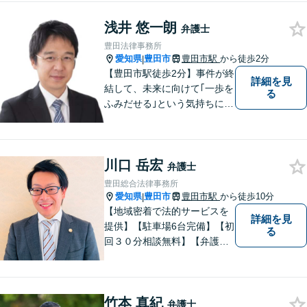
す。借金問題／離婚問題／相
浅井 悠一朗
続問題／刑事事件／企業法務
弁護士
など幅広く対応。どうぞお気
豊田法律事務所
軽にご相談ください。
愛知県
豊田市
豊田市駅
から徒歩2分
|
【豊田市駅徒歩2分】事件が終
詳細を見
結して、未来に向けて｢一歩を
る
ふみだせる｣という気持ちに向
けて尽力します。皆様に寄り
添い、的確なアドバイスを行
うよう務めています。費用面
川口 岳宏
のご不安はご相談ください。
弁護士
【法テラス利用可※ご利用要
豊田総合法律事務所
件あり】
愛知県
豊田市
豊田市駅
から徒歩10分
|
【地域密着で法的サービスを
詳細を見
提供】【駐車場6台完備】【初
る
回３０分相談無料】【弁護士3
人体制】「親身な対応」と
「コミュニケーション」を重
視しております。 まちの皆様
竹本 真紀
のお困りごとを迅速に解決い
弁護士