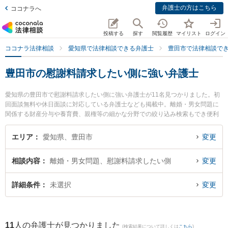
弁護士の方はこちら
ココナラへ
投稿する
探す
閲覧履歴
マイリスト
ログイン
ココナラ法律相談
愛知県で法律相談できる弁護士
豊田市で法律相談で
豊田市の慰謝料請求したい側に強い弁護士
愛知県の豊田市で慰謝料請求したい側に強い弁護士が11名見つかりました。初
回面談無料や休日面談に対応している弁護士なども掲載中。離婚・男女問題に
関係する財産分与や養育費、親権等の細かな分野での絞り込み検索もでき便利
です。特に倉橋法律事務所の倉橋 敏夫弁護士や豊田シティ法律事務所の米田 聖
志弁護士、豊田法律事務所の浅井 悠一朗弁護士のプロフィール情報や弁護士費
エリア
愛知県、豊田市
変更
用、強みなどが注目されています。『豊田市で土日や夜間に発生した慰謝料請
求したい側のトラブルを今すぐに弁護士に相談したい』『慰謝料請求したい側
相談内容
離婚・男女問題、慰謝料請求したい側
変更
のトラブル解決の実績豊富な近くの弁護士を検索したい』『初回相談無料で慰
謝料請求したい側を法律相談できる豊田市内の弁護士に相談予約したい』など
でお困りの相談者さんにおすすめです。
詳細条件
未選択
変更
11
人の弁護士が見つかりました
(検索結果について詳しくは
こちら
)