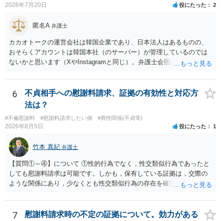
2026年7月20日
役にたった
2
匿名A
弁護士
カカオトークの運営会社は韓国企業であり、日本法人はあるものの、
おそらくアカウントは韓国本社（のサーバー）が管理しているのでは
ないかと思います（XやInstagramと同じ）。弁護士会照会は日本法に
基づく制度であり、送付先は日本国内とするのが原則で、外国企業に
対する照会は基本的にできないと解されています（弁護士会によって
は例外的に認める扱いもありますが、かなり限定されているので一般
6
不貞相手への慰謝料請求、証拠の有効性と対応方
的ではないでしょう）。もし韓国本社がアカウント管理をしているな
法は？
ら、日本法人へ送っても「ウチでは管理していない」という回答にな
#不倫慰謝料
#慰謝料請求したい側
#異性関係(不貞等)
ります。 個人で直接他人のID情報の開示を求めても拒否されるでしょ
2026年8月5日
役にたった
1
う。
竹本 真紀
弁護士
【質問①～④】について ①性的行為でなく，性交類似行為であったと
しても慰謝料請求は可能です。しかも，保有している証拠は，交際の
ような関係にあり，少なくとも性交類似行為の存在を確実に証明でき
るものです（裏を返せば，証拠で認められる範囲でしか認めていない
ことを窺わせるものです。）。ですから，慰謝料請求を進めることで
よいと思います。 ただ．慰謝料額については，婚姻破綻に至っていな
7
慰謝料請求時の不定の証拠について。効力がある