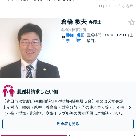
11件中 1-11件を表示
倉橋 敏夫
弁護士
倉橋法律事務所
愛知
豊田
営業時間：09:30~12:00（土
|
県
市
曜日）
慰謝料請求したい側
【豊田市永覚新町/初回相談無料/敷地内駐車場５台】相談は必ず弁護
士が対応。離婚（親権・養育費・財産分与・子の連れ去り等）、不貞
（不倫・浮気）慰謝料、交際トラブル等の男女問題はご相談くださ
い。相応の費用を頂きますが安心と専門知識を提供します。
料金表を見る