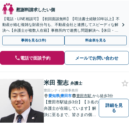
慰謝料請求したい側
【電話・LINE相談可】【初回面談無料】【司法書士経験10年以上】不
動産が絡む複雑な財産分与も、不動産会社と連携してスピーディな解
決へ【弁護士が複数人在籍】事務所内で連携し問題解決へ【休日・夜
間面談可】【子連れ相談可】【虎ノ門駅1分】
事例を見る(1件)
料金表を見る
電話で面談予約
メールでお問い合わせ
米田 聖志
弁護士
豊田シティ法律事務所
愛知県
豊田市
豊田市駅
から徒歩3分
|
【豊田市駅徒歩3分】【３名の
詳細を見
弁護士が在籍しています】解
る
決に至るまで、皆さまの個別
の事情に応じた質の高いオー
ダーメイドのサポートをしま