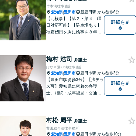
たします。
竹本法律事務所
愛知県
豊田市
新豊田駅
から徒歩6分
|
【元検事】【第２・第４土曜
詳細を見
日対応可能】【駐車場あり】
る
秋霜烈日を胸に検事を８年，
ひまわりを胸に青森で弁護士
を１８年，そして豊田市に戻
りました。皆様の生活に寄り
梅村 浩司
添い，「この地域」の方々の
弁護士
悩みに対して一緒に解決を目
けやき通り法律事務所
指したいと思います。お待ち
愛知県
豊田市
豊田市駅
から徒歩3分
|
しております。
【豊田市駅徒歩3分】【法テラ
詳細を見
ス可】愛知県に密着の弁護
る
士。相続・成年後見・交通事
故・離婚・債務整理・過払
金・労働災害など、身の回り
で困ったことがあれば、ご相
村松 周平
談ください。【駐車場あり】
弁護士
豊田総合法律事務所
愛知県
豊田市
豊田市駅
から徒歩10分
|