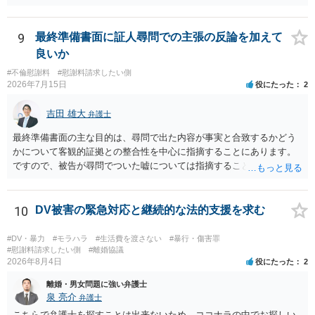
く・・・。 それでも経緯を考えれば多少は、その男よりは同情できる
というだけですから。
9
最終準備書面に証人尋問での主張の反論を加えて
良いか
#不倫慰謝料
#慰謝料請求したい側
2026年7月15日
役にたった
2
吉田 雄大
弁護士
最終準備書面の主な目的は、尋問で出た内容が事実と合致するかどう
かについて客観的証拠との整合性を中心に指摘することにあります。
ですので、被告が尋問でついた嘘については指摘することが大切で
す。また、尋問でそれまで出てこなかった新しい話が出た場合でも、
事実でないとの指摘をすることも必要です。 これらの点について最終
準備書面で的確な指摘ができれば裁判所の理解も深まると思います
10
DV被害の緊急対応と継続的な法的支援を求む
が、和解のときに裁判所から開示された金額からさらに判決金額が増
えるかどうかは、裁判官の個性に依る点が大きいので、何ともいえま
#DV・暴力
#モラハラ
#生活費を渡さない
#暴行・傷害罪
せん。
#慰謝料請求したい側
#離婚協議
2026年8月4日
役にたった
2
離婚・男女問題に強い弁護士
泉 亮介
弁護士
こちらで弁護士を探すことは出来ないため，ココナラの中でお探しい