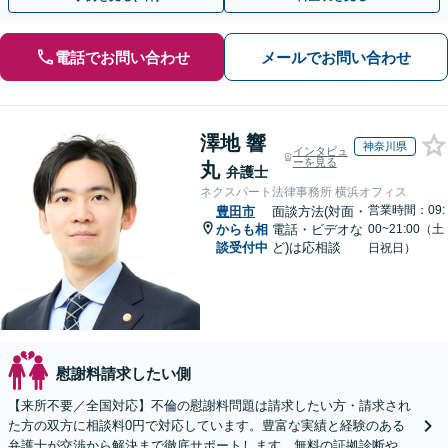
電話でお問い合わせ
メールでお問い合わせ
澤地 響
神奈川県
インタビュ
ーを見る
丸
弁護士
ネクスパート法律事務所 横浜オフィス
営業時間：09:
豊田市
面談方法(対面・
からも相
電話・ビデオな
00~21:00（土
談受付中
ど)は応相談
日祝日）
慰謝料請求したい側
【来所不要／全国対応】不倫の慰謝料問題は請求したい方・請求され
た方の双方に相談料0円で対応しています。豊富な実績と経験のある
弁護士が交渉から解決まで徹底サポートします。無料の証拠診断や着