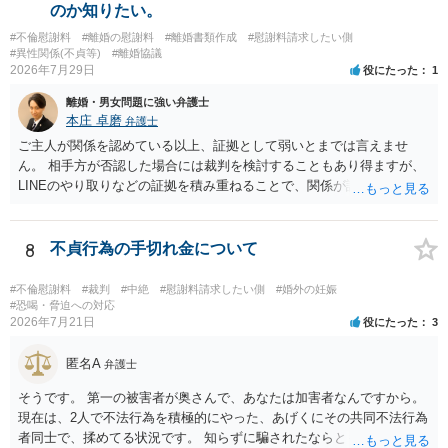
いとして，この点を考慮されることになるかもしれません。 ②夫との
のか知りたい。
今後のことを考えて書いてもらうか否かを検討するのがよいと思いま
#不倫慰謝料
#離婚の慰謝料
#離婚書類作成
#慰謝料請求したい側
す。今ある証拠以上のことを証明（証明力を強めることも含む）でき
#異性関係(不貞等)
#離婚協議
るのであれば，前向きに検討を進めるという考え方でもよいでしょ
2026年7月29日
役にたった
1
う。慰謝料請求としては証拠として使えることが前提であり，その価
離婚・男女問題に強い弁護士
値と夫との関係との均衡のように思います。 ③行政書士に委任をして
本庄 卓磨
弁護士
いるのであれば，どのような内容の委任なのか不明ですが，その行政
書士との協議になると思います。請求するか，訴訟にするか，その点
ご主人が関係を認めている以上、証拠として弱いとまでは言えませ
の見極めや，相手方は性交類似行為は認めているのか，それさえも否
ん。 相手方が否認した場合には裁判を検討することもあり得ますが、
定しているのかによって，考え方・進め方は変わってくると思いま
LINEのやり取りなどの証拠を積み重ねることで、関係が認定される余
す。 ④性交類似行為を認めているにもかかわらず支払を拒否するので
地は十分にあります。 ただし、手元の証拠でどこまで認定できるかは
あれば，本人（行政書士でも同じだと思います。）への対応ではあま
個別の事情によりますので、お早めに弁護士に相談されることをおす
り変わらないように思います。減額で折り合えるなら本人様の交渉で
すめします。
8
不貞行為の手切れ金について
もよいように思いますが，ゼロかどうかの観点であれば，訴訟に進む
しかなくなるようにも思います。そうしますと，お近くの弁護士に相
#不倫慰謝料
#裁判
#中絶
#慰謝料請求したい側
#婚外の妊娠
談して進めることを検討した方がよいようにも思います。
#恐喝・脅迫への対応
2026年7月21日
役にたった
3
匿名A
弁護士
そうです。 第一の被害者が奥さんで、あなたは加害者なんですから。
現在は、2人で不法行為を積極的にやった、あげくにその共同不法行為
者同士で、揉めてる状況です。 知らずに騙されたならともか