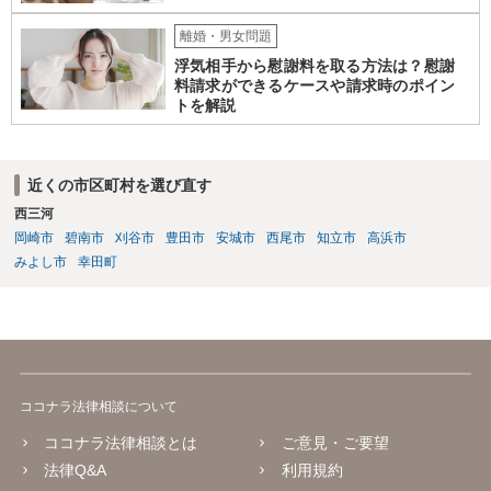
離婚・男女問題
浮気相手から慰謝料を取る方法は？慰謝
料請求ができるケースや請求時のポイン
トを解説
近くの市区町村を選び直す
西三河
岡崎市
碧南市
刈谷市
豊田市
安城市
西尾市
知立市
高浜市
みよし市
幸田町
ココナラ法律相談について
ココナラ法律相談とは
ご意見・ご要望
法律Q&A
利用規約