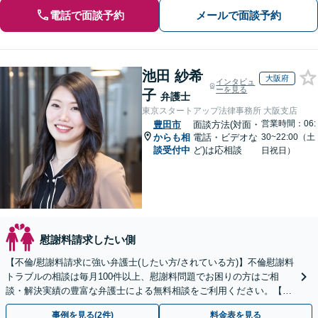
電話で面談予約
メールで面談予約
池田 紗希
大阪府
インタビュ
ーを見る
子
弁護士
東京スタートアップ法律事務所 大阪支店
営業時間：06:
豊田市
面談方法(対面・
からも相
電話・ビデオな
30~22:00（土
談受付中
ど)は応相談
日祝日）
慰謝料請求したい側
【不倫/慰謝料請求に強い弁護士(したい方/されている方)】不倫慰謝料
トラブルの相談は毎月100件以上、慰謝料問題でお困りの方はご相
談・解決実績の豊富な弁護士による無料相談をご利用ください。【不
倫相談は初回0円】【全国対応】
事例を見る(2件)
料金表を見る