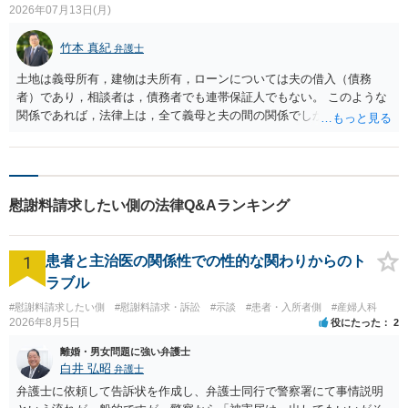
2026年07月13日(月)
竹本 真紀
弁護士
土地は義母所有，建物は夫所有，ローンについては夫の借入（債務
者）であり，相談者は，債務者でも連帯保証人でもない。 このような
関係であれば，法律上は，全て義母と夫の間の関係でしかありませ
ん。 夫と義母の間で，建物建築目的での使用貸借契約（無償で使用さ
せる）がされていたのでしょうかね。 いずれにしても，使用貸借では
なくて賃貸借にするというのであれば，夫と義母の関係でしかありま
せん。 これが法律上の話です。 「夫にこうなったのはお前のせいなん
慰謝料請求したい側の法律Q&Aランキング
だからお前が払えよ！と怒鳴られました。」 こうなった経緯は不明で
すが，法律上は，夫と義母の間の話ですから，二人で賃料等の合意を
するか否かを決め，夫が義母に支払をするだけのことです。この合意
1
患者と主治医の関係性での性的な関わりからのト
をしない場合に，義母がどのような選択をするかは，義母の判断でし
かありません（抵当権の解除の話をしているようですが）。 夫が賃料
ラブル
の支払を相談者に請求したとしても，法律上の支払義務は生じませ
#慰謝料請求したい側
#慰謝料請求・訴訟
#示談
#患者・入所者側
#産婦人科
ん。変な賃貸借契約書（なぜか，賃借人が相談者になっているなど）
2026年8月5日
役にたった
2
が作成されない限り，相談者に負担は生じないのです。にもかかわら
ず，請求してくるのだとすれば，そのような請求を押し付けてくる夫
離婚・男女問題に強い弁護士
白井 弘昭
弁護士
について，どのように評価するかの話になると思います。 抵当権の解
除は，金融機関（担保権者）の方が応じることがないと思います。ロ
弁護士に依頼して告訴状を作成し、弁護士同行で警察署にて事情説明
ーンの支払いもしなければ，抵当権が実行されて土地が売却されて