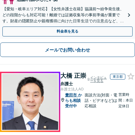
【愛知・岐阜エリア対応】【女性弁護士在籍】協議前〜紛争発生後、
どの段階からも対応可能！離婚では証拠収集等の事前準備が重要で
す。財産の隠匿防止や親権獲得に向けた日常生活での注意点など、フ
ェーズに応じたアドバイスを提供します【子連れの相談OK】
料金表を見る
メールでお問い合わせ
大橋 正崇
東京都
インタビュ
ーを見る
弁護士
弁護士法人AO
営業時
豊田市
か
面談方法(対面・電
らも相談
話・ビデオなど)は
間：本日
受付中
応相談
定休日