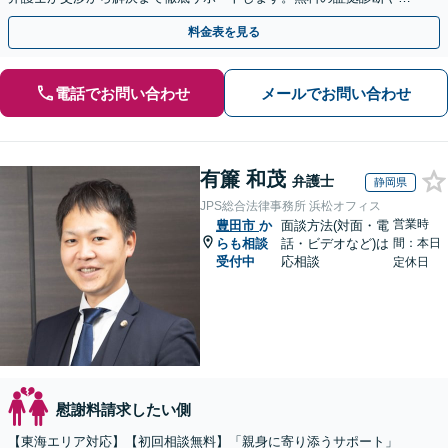
手金の返還保証もありますので安心してご相談ください。
料金表を見る
電話でお問い合わせ
メールでお問い合わせ
有簾 和茂
弁護士
静岡県
JPS総合法律事務所 浜松オフィス
営業時
豊田市
か
面談方法(対面・電
らも相談
話・ビデオなど)は
間：本日
受付中
応相談
定休日
慰謝料請求したい側
【東海エリア対応】【初回相談無料】「親身に寄り添うサポート」