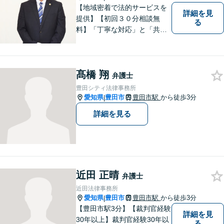
【地域密着で法的サービスを
詳細を見
提供】【初回３０分相談無
る
料】「丁寧な対応」と「共
感」を重視しております。
【マチの頼れる法律事務所】
髙橋 翔
弁護士
豊田シティ法律事務所
愛知県
豊田市
豊田市駅
から徒歩3分
|
詳細を見る
近田 正晴
弁護士
近田法律事務所
愛知県
豊田市
豊田市駅
から徒歩3分
|
【豊田市駅3分】【裁判官経験
詳細を見
30年以上】裁判官経験30年以
る