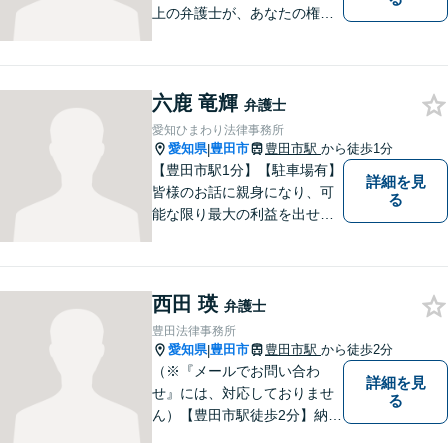
上の弁護士が、あなたの権利
を守り、お悩みを解決いたし
ます。離婚・男女問題、相
続・遺産、交通事故、不動産
六鹿 竜輝
問題、税務訴訟、行政事件で
弁護士
悩んでいる方はお気軽にご相
愛知ひまわり法律事務所
談ください。
愛知県
豊田市
豊田市駅
から徒歩1分
|
【豊田市駅1分】【駐車場有】
詳細を見
皆様のお話に親身になり、可
る
能な限り最大の利益を出せる
よう尽力いたします。離婚／
相続／交通事故／借金／イン
ターネットなど、法律問題で
西田 瑛
お困りの方はなんでもご相談
弁護士
ください。先を見据えた解決
豊田法律事務所
策をご提案いたします。
愛知県
豊田市
豊田市駅
から徒歩2分
|
（※『メールでお問い合わ
詳細を見
せ』には、対応しておりませ
る
ん）【豊田市駅徒歩2分】納得
のいく選択ができるよう、し