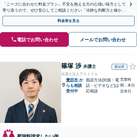
「ニーズに合わせた料金プラン」不安を抱える方の心強い味方として
寄り添うので、ぜひ安心してご相談ください「冷静な判断力と確かな
交渉力で、あなたの権利を守ります」【休日・夜間相談可】
料金表を見る
電話でお問い合わせ
メールでお問い合わせ
篠塚 渉
弁護士
愛知県
弁護士法人アストラル
営業時
豊田市
か
面談方法(対面・電
らも相談
話・ビデオなど)は
間：本日
受付中
応相談
定休日
慰謝料請求したい側