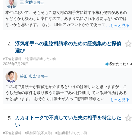
王 宣麟
弁護士
か、連絡方法（メール、電話、弁護士直接か事務局員を介するかな
ど）や対応スピードが合うかを確認するとよいと思います。いずれに
本件において、そもそもご息女様の相手方に対する権利侵害があるの
しましても、弁護士への相談・依頼にあたっては、証拠資料、夫と相
かどうかも疑わしい案件なので、あまり気にされる必要はないのでは
手方の関係、相手方の氏名・住所等、夫婦関係への影響、離婚予定の
ないかと思います。 なお、LINEアカウントからであっても、そこに紐
有無など事実関係をよく整理して相談されることをお勧めいたしま
づけられた電話番号の開示→携帯電話会社から氏名・住所が開示され
す。
るパターンはありえるものの、本件のような精神的損害が発生したと
明確にいえないような案件において開示がなされる可能性も低いので
4
浮気相手への慰謝料請求のための証拠集めと探偵
はないかと推察します。
選び
#不倫慰謝料
#慰謝料請求したい側
2026年7月26日
役にたった
3
笹田 典宏
弁護士
この場で弁護士が探偵を紹介するというのは難しいと思いますが、こ
うした類の事件を取り扱う弁護士であれば利用している興信所はある
かと思います。 おそらく弁護士が入って慰謝料請求という流れになる
かと思いますので、いずれにせよ一度法律相談に行かれることをお勧
めします。
5
カカオトークで不貞していた夫の相手を特定した
い
#不倫慰謝料
#異性関係(不貞等)
#慰謝料請求したい側