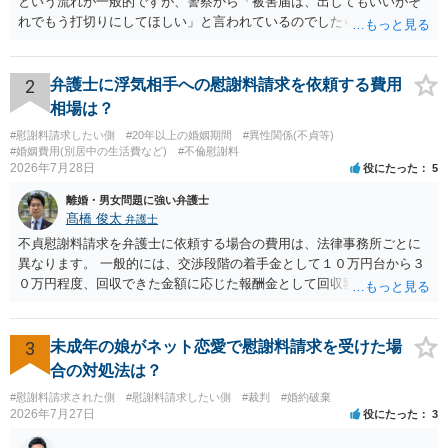
という流れが一般的ですが、警察から「被害届は、出してもいいがそ
（おそらく，建物も共同担保に入っていると思うので，競売自体はさ
れでもう打切りにしてほしい」と言われているのでしたら、あまり結
ほど問題ありません。）売却代金が建物のローンに充当され，残額は
論は変わらないかもしれないですね。 所轄の警察を飛び越えて、直接
名義人である夫に請求されることになります。相談者は，債務に関係
検察庁に訴えるのもありかもしれないですが、実際に捜査をするの
なく，連帯保証人でもありませんので，負担する理由がありません。
は、結局所轄だと思われますので、やはり結論は変わらないかもしれ
2
弁護士に浮気相手への慰謝料請求を依頼する費用
離婚については，相手方が離婚したいようですから，離婚自体はこち
ないです。 一度、最寄りの「刑事に強い」とうたっている弁護士に相
相場は？
らの意思次第だと思います。慰謝料を請求する際に，この不動産の経
談してみてはいかがでしょうか。 以上、ご参考まで。
#慰謝料請求したい側
#20年以上の婚姻期間
#異性関係(不貞等)
過も含めて，どのように相談者が精神的苦痛を受けたかの際に述べて
#婚姻費用(別居中の生活費など)
#不倫慰謝料
いく事情になると思います。 法律問題より，夫婦間の問題（離婚の問
2026年7月28日
役にたった
5
題）の方がウェイトが大きいような問題のような印象を受けました。
だからこそ，夫に対する話ではなく，全て相談者に向いているように
離婚・男女問題に強い弁護士
髙橋 俊太
思うのです。
弁護士
不貞慰謝料請求を弁護士に依頼する場合の費用は、法律事務所ごとに
異なります。 一般的には、交渉段階の着手金として１０万円台から３
０万円程度、回収できた金額に応じた報酬金として回収額の１０％か
ら２０％程度が設定されていることがあります。訴訟に移行する場合
には、追加着手金や日当、実費が発生することもあります。 もっと
も、証拠が十分にあるか、相手方の住所・勤務先が分かるか、慰謝料
3
未成年の娘がネット恋愛で慰謝料請求を受けた場
額、離婚の有無、交渉で終わるか訴訟まで見込むかによって、費用は
合の対処法は？
変わり得ます。依頼前に、交渉だけの場合、訴訟になった場合、回収
#慰謝料請求された側
#慰謝料請求したい側
#裁判
#婚約破棄
できなかった場合の費用を確認しておくとよいでしょう。 弁護士選び
2026年7月27日
役にたった
3
では、不貞慰謝料案件の経験が相応にあるか、費用体系が明確か、見
通しを過度に楽観的に言い過ぎないか、質問に具体的に答えてくれる