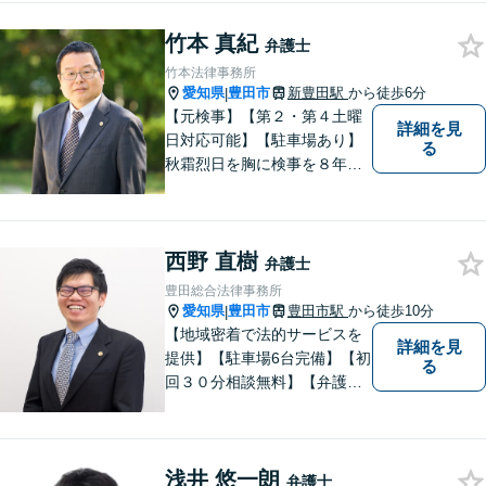
竹本 真紀
弁護士
竹本法律事務所
愛知県
豊田市
新豊田駅
から徒歩6分
|
【元検事】【第２・第４土曜
詳細を見
日対応可能】【駐車場あり】
る
秋霜烈日を胸に検事を８年，
ひまわりを胸に青森で弁護士
を１８年，そして豊田市に戻
りました。皆様の生活に寄り
西野 直樹
添い，「この地域」の方々の
弁護士
悩みに対して一緒に解決を目
豊田総合法律事務所
指したいと思います。お待ち
愛知県
豊田市
豊田市駅
から徒歩10分
|
しております。
【地域密着で法的サービスを
詳細を見
提供】【駐車場6台完備】【初
る
回３０分相談無料】【弁護士3
人体制】「親身な対応」と
「コミュニケーション」を重
視しております。 まちの皆様
浅井 悠一朗
のお困りごとを迅速に解決い
弁護士