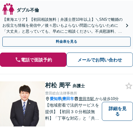
ダブル不倫
【東海エリア】【初回相談無料｜弁護士歴10年以上】＼SNSで離婚の
お役立ち情報を発信中／後々思いもよらない問題にならないために
「大丈夫」と思っていても、早めにご相談ください。不貞慰謝料、養
育費、財産分与、DV、モラハラなど【出張相談可】
料金表を見る
電話で面談予約
メールでお問い合わせ
村松 周平
弁護士
豊田総合法律事務所
愛知県
豊田市
豊田市駅
から徒歩10分
|
【地域密着で法的サービスを
詳細を見
提供】【初回３０分相談無
る
料】「丁寧な対応」と「共
感」を重視しております。
【マチの頼れる法律事務所】