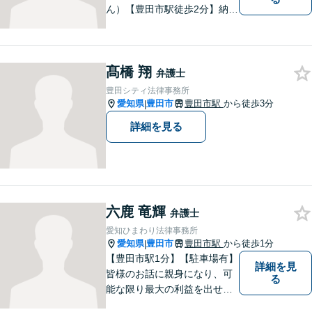
ん）【豊田市駅徒歩2分】納得
のいく選択ができるよう、し
っかりと話を聞き、一緒に考
えていく姿勢を大切にしてい
髙橋 翔
ます。【分割払い対応・法テ
弁護士
ラス利用可能】費用面のご不
豊田シティ法律事務所
安はご相談ください。
愛知県
豊田市
豊田市駅
から徒歩3分
|
詳細を見る
六鹿 竜輝
弁護士
愛知ひまわり法律事務所
愛知県
豊田市
豊田市駅
から徒歩1分
|
【豊田市駅1分】【駐車場有】
詳細を見
皆様のお話に親身になり、可
る
能な限り最大の利益を出せる
よう尽力いたします。離婚／