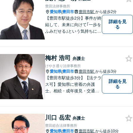
たします。
豊田法律事務所
愛知県
豊田市
豊田市駅
から徒歩2分
|
【豊田市駅徒歩2分】事件が終
詳細を見
結して、未来に向けて｢一歩を
る
ふみだせる｣という気持ちに向
けて尽力します。皆様に寄り
添い、的確なアドバイスを行
うよう務めています。費用面
梅村 浩司
のご不安はご相談ください。
弁護士
【法テラス利用可※ご利用要
けやき通り法律事務所
件あり】
愛知県
豊田市
豊田市駅
から徒歩3分
|
【豊田市駅徒歩3分】【法テラ
詳細を見
ス可】愛知県に密着の弁護
る
士。相続・成年後見・交通事
故・離婚・債務整理・過払
金・労働災害など、身の回り
で困ったことがあれば、ご相
川口 岳宏
談ください。【駐車場あり】
弁護士
豊田総合法律事務所
愛知県
豊田市
豊田市駅
から徒歩10分
|