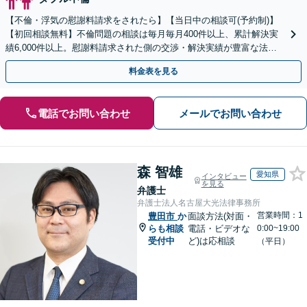
【不倫・浮気の慰謝料請求をされたら】【当日中の相談可(予約制)】
【初回相談無料】不倫問題の相談は毎月毎月400件以上、累計解決実
績6,000件以上。慰謝料請求された側の交渉・解決実績が豊富な法律
事務所です。
料金表を見る
電話でお問い合わせ
メールでお問い合わせ
森 智雄
愛知県
インタビュー
を見る
弁護士
弁護士法人名古屋大光法律事務所
営業時間：1
豊田市
か
面談方法(対面・
らも相談
電話・ビデオな
0:00~19:00
受付中
ど)は応相談
（平日）