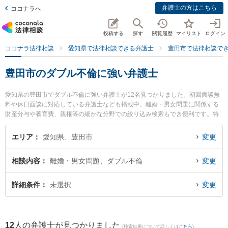
弁護士の方はこちら
ココナラへ
投稿する
探す
閲覧履歴
マイリスト
ログイン
ココナラ法律相談
愛知県で法律相談できる弁護士
豊田市で法律相談で
豊田市のダブル不倫に強い弁護士
愛知県の豊田市でダブル不倫に強い弁護士が12名見つかりました。初回面談無
料や休日面談に対応している弁護士なども掲載中。離婚・男女問題に関係する
財産分与や養育費、親権等の細かな分野での絞り込み検索もでき便利です。特
に倉橋法律事務所の倉橋 敏夫弁護士や豊田総合法律事務所の村松 周平弁護士、
竹本法律事務所の竹本 真紀弁護士のプロフィール情報や弁護士費用、強みなど
エリア
愛知県、豊田市
変更
が注目されています。『豊田市で土日や夜間に発生したダブル不倫のトラブル
を今すぐに弁護士に相談したい』『ダブル不倫のトラブル解決の実績豊富な近
相談内容
離婚・男女問題、ダブル不倫
変更
くの弁護士を検索したい』『初回相談無料でダブル不倫を法律相談できる豊田
市内の弁護士に相談予約したい』などでお困りの相談者さんにおすすめです。
詳細条件
未選択
変更
12
人の弁護士が見つかりました
(検索結果について詳しくは
こちら
)