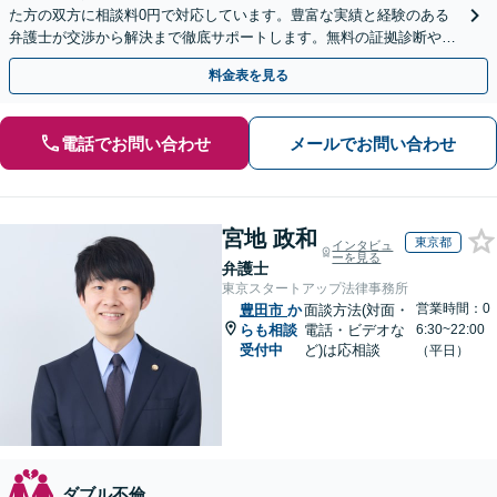
た方の双方に相談料0円で対応しています。豊富な実績と経験のある
弁護士が交渉から解決まで徹底サポートします。無料の証拠診断や着
手金の返還保証もありますので安心してご相談ください。
料金表を見る
電話でお問い合わせ
メールでお問い合わせ
宮地 政和
東京都
インタビュ
ーを見る
弁護士
東京スタートアップ法律事務所
営業時間：0
豊田市
か
面談方法(対面・
らも相談
電話・ビデオな
6:30~22:00
受付中
ど)は応相談
（平日）
ダブル不倫