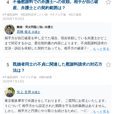
を放棄する場合の慰謝料相場は、６０万円から８０万円程度になるこ
4
不倫慰謝料での弁護士への依頼。相手が自己破
が、 ２００万円でも、５０万円でも、公序良俗に反するほど高額
とが多いです。 （相手夫婦が離婚しませんので、減額してでも求償権
産、弁護士との契約範囲は？
とはいえないと考えますので、 結局は、妥当かどうかというより
を放棄してもらうメリットがあることになります。） ５年後に離婚す
も、ご自身が納得できるかどうかという基準でお考えいただくといい
#不倫慰謝料
#慰謝料請求したい側
#ダブル不倫
#自己破産
る可能性について、慰謝料額に影響が出る可能性はないと考えます。
2026年7月16日
と思います。 そのうえで、合意できるかは、相手も納得できるか
最後に、ご依頼になる場合の弁護士費用は、ご依頼になる弁護士によ
否かにかかってはきますが。 ４ 質問④ ご記載の内容からは判断
り異なりますので、直接ご確認いただくといいですよ。 ご質問に対す
離婚・男女問題に強い弁護士
できないのですが、 清算条項を記載しないで合意することはリス
る回答は以上ですが、可能であれば、ご依頼になるかは別にして、お
髙橋 俊太
弁護士
クがありますので、むしろ、原則としては、清算条項を記載するべき
近くの弁護士に直接相談されて、今後の対応についてアドバイスを求
相手方が自己破産を申し立てた場合、現在依頼している弁護士がどこ
であるとお考えいただくといいです。 ご質問に対する回答は以上で
めることをおすすめいたします。 ご参考にしていただけますと幸いで
まで対応するかは、委任契約書の内容によります。不貞慰謝料請求の
すが、可能であれば、ご依頼になるかは別として、お近くの弁護士に
す。
交渉・訴訟を依頼した契約であっても、相手方の破産手続への対応、
直接相談されて、 今後の対応についてアドバイス等を求めることを
免責に関する意見申述、非免責債権の主張、破産裁判所への書面提出
お勧めいたします。 ご参考にしていただければ幸いです。
等まで当然に含まれているとは限りません。そのため、追加費用が発
生するかどうかは、まず委任契約書と弁護士の説明を確認した方がよ
5
既婚者同士の不貞に関連した慰謝料請求の対応方
いでしょう。 成功報酬についても、契約内容次第です。通常は、実際
法は？
に回収できた金額を基準に報酬が発生する契約が多いと思われます
#不倫慰謝料
#ダブル不倫
#婚約破棄
が、「請求額を認めさせた場合」や「和解成立時」など、回収前に報
2026年7月13日
酬が発生する定めになっている可能性もあります。 依頼している弁護
士に、破産手続への意見申述まで契約内で対応してもらえるのか、追
矢上 玄周
弁護士
加費用はかかるか、免責された場合に成功報酬が発生するのか、非免
責債権として争う見込みがあるのかを確認されるとよいと思います。
東京都多摩市で弁護士をしております。 ご質問にお答えいたします。
１について 相手方から設定された期限を守る法的義務はありません。
しかし、相手方と円滑にやり取りを続けるために、一応期限を守って