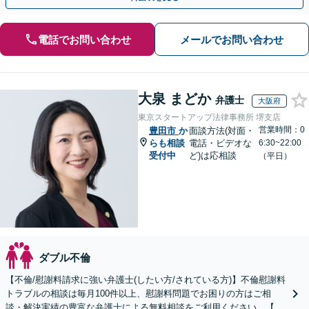
電話でお問い合わせ
メールでお問い合わせ
大泉 まどか
弁護士
大阪府
東京スタートアップ法律事務所 堺支店
営業時間：0
豊田市
か
面談方法(対面・
らも相談
電話・ビデオな
6:30~22:00
受付中
ど)は応相談
（平日）
ダブル不倫
【不倫/慰謝料請求に強い弁護士(したい方/されている方)】不倫慰謝料
トラブルの相談は毎月100件以上、慰謝料問題でお困りの方はご相
談・解決実績の豊富な弁護士による無料相談をご利用ください。【不