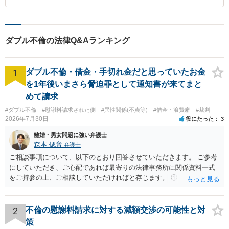
ダブル不倫の法律Q&Aランキング
1
ダブル不倫・借金・手切れ金だと思っていたお金
を1年後いまさら脅迫罪として通知書が来てまと
めて請求
#ダブル不倫
#慰謝料請求された側
#異性関係(不貞等)
#借金・浪費癖
#裁判
2026年7月30日
役にたった
3
離婚・男女問題に強い弁護士
森本 偲音
弁護士
ご相談事項について、以下のとおり回答させていただきます。 ご参考
にしていただき、ご心配であれば最寄りの法律事務所に関係資料一式
をご持参の上、ご相談していただければと存じます。 ① このLINEの
流れを見る限り、100万円は貸付金ではなく、手切れ金・和解金と評価
される可能性はあるのか ⇒LINEを含む１００万円の貸付に至るまでの
やり取り等の経緯、誓約書の内容等を踏まえて、関係を清算するため
2
不倫の慰謝料請求に対する減額交渉の可能性と対
の 金銭であったと評価される可能性はあると考えます。 ② 「今後一
策
切関与しないなら100万円振り込む」というLINEや誓約書は、裁判上