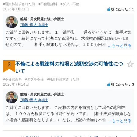
#慰謝料請求された側
#不倫慰謝料
#ダブル不倫
どの程度証拠価値があるのか ⇒前後のやり取りや誓約書の具体的内容
2026年7月31日
役にたった
1
を見ない限り、具体的な判断はできませんが、一定の証拠価値はある
と考えます。 ③ 借用書があっても、後から100万円を貸付扱いに変更
離婚・男女問題に強い弁護士
することは認められるのか。 ⇒おそらく１００万円は不当利得（受け
加藤 善大
弁護士
取る正当な権利がないのに利益を取得した）として返還請求されてい
ご質問に回答いたします。 １ 質問① 通るかどうかは、相手次第
るものかと推察しますので、 貸金返還ではないかと存じます。 ④ 私
ですが、裁判になって判決になる場合は、求償権の問題は触れられま
は現在、収入も不安定で貯金もなくリボ払い借金が既に約100万あり。
せんので、 相手が離婚しない場合は、１００万円程度となる可能
今年に再婚したが主人はお金に厳しい為、一括で220万円を支払う事は
性があると思われます。 交渉については、相手としても、裁判を
困難 仮に裁判で敗訴した場合でも、分割払いになる可能性はあります
するデメリットはありますから（経済的、時間的、精神的負担等）、
か。 ⇒判決となり敗訴してしまった場合は、強制執行により不動産等
反対にご自身が、裁判も辞さずという姿勢を示すことで、プラス
3
不倫による慰謝料の相場と減額交渉の可能性につ
の財産を差し押さえられ、そこから債権回収が図られることになりま
に働く可能性は有り得ます。 交渉で解決する多くの場合は、相手
いて
すが、 和解であれば柔軟な解決が可能ですので、その場合は分割払
が弁護士に依頼しているケースで、５０万円以下で合意できる場合は
いにより支払うことも十分可能です。 ⑤ このような事情であれば、私
#不倫慰謝料
#ダブル不倫
#慰謝料請求された側
稀であると思います。 通常は、６０万円から８０万円程度になる
2026年7月14日
役にたった
3
は120万円のみ和解交渉を続けるべきでしょうか。 ⇒ご相談者様の認
ことが多いというのが私の印象です。 ２ 質問② ご記載の内容が
識を前提にすれば、１００万円も含めて返済する必要はないと考えら
減額を進めるうえでの交渉材料かと思います。 なお、ご自身が離
離婚・男女問題に強い弁護士
れるため、 120万円のみについて交渉を続けることがベターかと存じ
婚しないことは、交渉材料にはならないかと思いますので、ご注意く
加藤 善大
弁護士
ます。
ださい。 また、相手夫婦の婚姻関係が既に破綻していたことや、
ご質問に回答いたします。 ご記載の内容を前提として場合の慰謝料
相手女性が結婚しているとは知らなかったと主張することもあります
は、 １００万円程度になる可能性が高いです。 （相手夫婦が離婚しな
が、 ケースバイケースですので、ご自身の場合にそれらの主張が
い場合の慰謝料となります。） なお、上記の金額は不倫をした２名が
できるかはよくお考え下さい。 ３ 質問③ 違約金を５０万円とす
支払う総額の相場ですので、 ご自身が全額支払った場合は相手女性に
る旨の交渉をすることが妥当かどうかという基準はありません。
半額程度の支払を求める、 求償ができることになります。 その求償権
公序良俗に反するような金額では、その条項自体が無効になり得ます