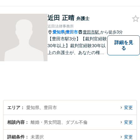
相続／交通事故／借金／イン
ターネットなど、法律問題で
近田 正晴
お困りの方はなんでもご相談
弁護士
ください。先を見据えた解決
近田法律事務所
策をご提案いたします。
愛知県
豊田市
豊田市駅
から徒歩3分
|
【豊田市駅3分】【裁判官経験
詳細を見
30年以上】裁判官経験30年以
る
上の弁護士が、あなたの権利
を守り、お悩みを解決いたし
ます。離婚・男女問題、相
続・遺産、交通事故、不動産
問題、税務訴訟、行政事件で
悩んでいる方はお気軽にご相
談ください。
エリア
愛知県、豊田市
変更
相談内容
離婚・男女問題、ダブル不倫
変更
詳細条件
未選択
変更