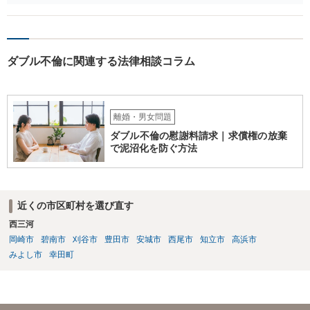
連絡を取ることもあり得ます。 弁護士に相談してから連絡をしたい
が、期限を守らないのもご不安という場合には、「弁護士に相談して
から連絡するので少々お待ちください」という旨の連絡を入れておく
こともあります。 ２について 求償権の請求と婚約破棄の慰謝料請求
ダブル不倫に関連する法律相談コラム
は、法的には別の議論ではありますが、事実上の繋がりがないわけで
はありません。 例えば、既婚者であるにもかかわらず、結婚するとい
うことを匂わせて不貞関係になったというような場合には、求償権の
負担割合が高くなり、婚約破棄の慰謝料も払う必要が生じるという可
能性もないわけではありません。 ただし、法律上重婚は認められてい
離婚・男女問題
ないので、既婚者同士の婚約が成立するかといわれると、成立しない
ダブル不倫の慰謝料請求｜求償権の放棄
と判断される可能性の方が高いと思われます。 ３について 和解をする
で泥沼化を防ぐ方法
際には、清算条項という定めを設けることがほとんどです。 清算条項
を定めることによって、「これをもってお互いに今後一切請求しな
い」ことを双方が誓約することになります。 上記はあくまでも一般論
としての回答となります。 詳細なご事情をお伺いすればより適切な回
近くの市区町村を選び直す
答ができるかと存じます。 弁護士に相談すべき事案かと存じますの
西三河
で、お早めにご相談されることをお勧めいたします。
岡崎市
碧南市
刈谷市
豊田市
安城市
西尾市
知立市
高浜市
みよし市
幸田町