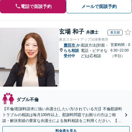
電話で面談予約
メールで面談予約
玄場 和子
弁護士
東京都
東京スタートアップ法律事務所
営業時間：0
豊田市
か
面談方法(対面・
らも相談
電話・ビデオな
6:30~22:00
受付中
ど)は応相談
（平日）
ダブル不倫
【不倫/慰謝料請求に強い弁護士(したい方/されている方)】不倫慰謝料
トラブルの相談は毎月100件以上、慰謝料問題でお困りの方はご相
談・解決実績の豊富な弁護士による無料相談をご利用ください。【初
回相談０円(電話)】【全国対応】
料金表を見る