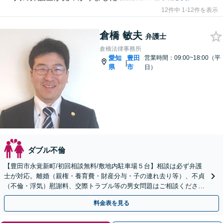
12件中 1-12件を表示
倉橋 敏夫
弁護士
倉橋法律事務所
愛知
豊田
営業時間：09:00~18:00（平
|
県
市
日）
ダブル不倫
【豊田市永覚新町/初回相談無料/敷地内駐車場５台】相談は必ず弁護
士が対応。離婚（親権・養育費・財産分与・子の連れ去り等）、不貞
（不倫・浮気）慰謝料、交際トラブル等の男女問題はご相談くださ
い。相応の費用を頂きますが安心と専門知識を提供します。
料金表を見る