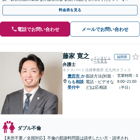
倫相談は初回0円】【全国対応】
料金表を見る
電話でお問い合わせ
メールでお問い合わせ
藤家 寛之
福岡県
インタビュ
ーを見る
弁護士
ネクスパート法律事務所 北九州オフィス
営業時間：0
豊田市
か
面談方法(対面・
らも相談
電話・ビデオな
9:00~21:00
受付中
ど)は応相談
（平日）
ダブル不倫
【来所不要／全国対応】不倫の慰謝料問題は請求したい方・請求され