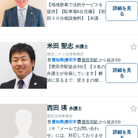
【地域密着で法的サービスを
詳細を見
提供】【駐車場6台完備】【初
る
回３０分相談無料】【弁護士3
人体制】「親身な対応」と
「コミュニケーション」を重
視しております。 まちの皆様
米田 聖志
のお困りごとを迅速に解決い
弁護士
たします。
豊田シティ法律事務所
愛知県
豊田市
豊田市駅
から徒歩3分
|
【豊田市駅徒歩3分】【３名の
詳細を見
弁護士が在籍しています】解
る
決に至るまで、皆さまの個別
の事情に応じた質の高いオー
ダーメイドのサポートをしま
す。借金問題／離婚問題／相
西田 瑛
続問題／刑事事件／企業法務
弁護士
など幅広く対応。どうぞお気
豊田法律事務所
軽にご相談ください。
愛知県
豊田市
豊田市駅
から徒歩2分
|
（※『メールでお問い合わ
詳細を見
せ』には、対応しておりませ
る