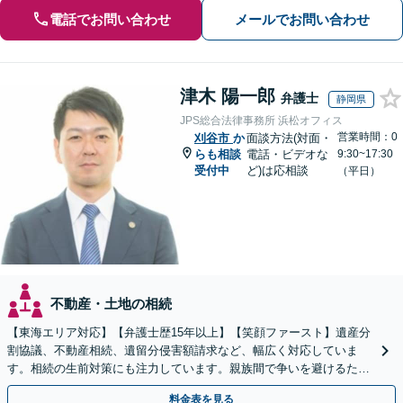
電話でお問い合わせ
メールでお問い合わせ
津木 陽一郎
弁護士
静岡県
JPS総合法律事務所 浜松オフィス
営業時間：0
刈谷市
か
面談方法(対面・
らも相談
電話・ビデオな
9:30~17:30
受付中
ど)は応相談
（平日）
不動産・土地の相続
【東海エリア対応】【弁護士歴15年以上】【笑顔ファースト】遺産分
割協議、不動産相続、遺留分侵害額請求など、幅広く対応していま
す。相続の生前対策にも注力しています。親族間で争いを避けるため
にも、お早めにご相談ください。【初回面談無料】
料金表を見る