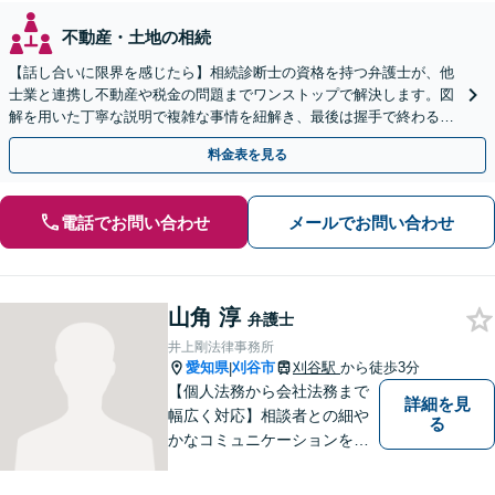
不動産・土地の相続
【話し合いに限界を感じたら】相続診断士の資格を持つ弁護士が、他
士業と連携し不動産や税金の問題までワンストップで解決します。図
解を用いた丁寧な説明で複雑な事情を紐解き、最後は握手で終わる円
満な解決へ導きます。【東海エリア・神奈川県対応】
料金表を見る
電話でお問い合わせ
メールでお問い合わせ
山角 淳
弁護士
井上剛法律事務所
愛知県
刈谷市
刈谷駅
から徒歩3分
|
【個人法務から会社法務まで
詳細を見
幅広く対応】相談者との細や
る
かなコミュニケーションを大
切にし、親切・丁寧で分かり
やすい説明を心がけておりま