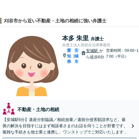
刈谷市から近い不動産・土地の相続に強い弁護士
本多 朱里
弁護士
弁護士法人碧総合法律事務所
愛
安
安城駅
か
営業時間：09:00~1
知
城
|
7:00（平日）
ら徒歩6分
県
市
不動産・土地の相続
【安城駅6分】遺産分割協議／相続放棄／遺留分侵害額請求など。最
善の解決を目指すにはまず相談者さまのお話を伺うことが肝要です。
複雑な手続きも他士業と連携し、ワンストップでご対応いたします
【ビデオ面談OK】