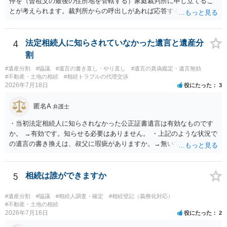
停を（曾祖父の最後の住所地を管轄する）家庭裁判所に申し立てるこ
とが考えられます。裁判所からの呼出しがあれば応答する可能性がま
だあるのではないでしょうか。 後段の質問については、相続放棄は可
能と思われます。時間が思った以上にないので必要書類をてきぱきと
揃える必要があります。その点是非御注意ください。
4
法定相続人に知らされていなかった遺言と遺産分
割
#遺産分割
#協議
#遺言の書き直し・やり直し
#遺言の真偽鑑定・遺言無効
#不動産・土地の相続
#相続トラブルの代理交渉
2026年7月18日
役にたった
3
匿名A
弁護士
・当初法定相続人に知らされなかった公正証書遺言は有効なものです
か。 →有効です。知らせる必要はありません。 ・上記のような状況で
の遺言の書き換えは、叔父に瑕疵がありますか。→無いです。 ・分割
する場合の比率は、現状で、客観的に見てどの程度が妥当と考えられ
ますか。 →本人が自由に決められますので、どこが妥当とは言えない
です。客観的な基準もありません。 ・できれば穏やかに、分割を拒否
5
相続は誰ができますか
することはできますか。 →分割を拒否するということは、遺産はいら
ないということでしょうか。遺言で、受取を指定されててもいらない
#遺産分割
#協議
#相続人調査・確定
#相続登記（義務化対応）
と拒否することはできます。理由を説明する必要はありません。
#不動産・土地の相続
2026年7月16日
役にたった
2