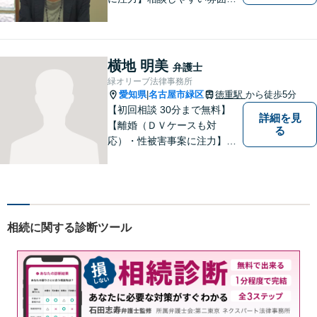
を心がけております。お気軽
にご相談ください。【駐車場
有】
横地 明美
弁護士
緑オリーブ法律事務所
愛知県
名古屋市緑区
徳重駅
から徒歩5分
|
【初回相談 30分まで無料】
詳細を見
【離婚（ＤＶケースも対
る
応）・性被害事案に注力】
【子連れでのご相談可】
相続に関する診断ツール