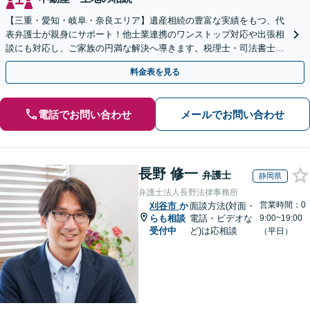
【三重・愛知・岐阜・奈良エリア】遺産相続の豊富な実績をもつ、代
表弁護士が親身にサポート！他士業連携のワンストップ対応や出張相
談にも対応し、ご家族の円満な解決へ導きます。税理士・司法書士と
も連携し、スピーディな解決をご提案【夜間面談可】
料金表を見る
電話でお問い合わせ
メールでお問い合わせ
長野 修一
弁護士
静岡県
弁護士法人長野法律事務所
営業時間：0
刈谷市
か
面談方法(対面・
らも相談
電話・ビデオな
9:00~19:00
受付中
ど)は応相談
（平日）