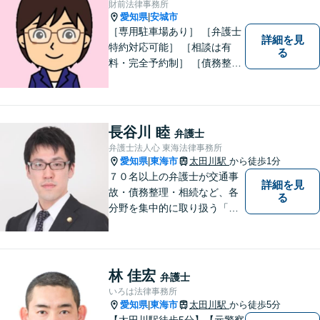
財前法律事務所
す。
愛知県
安城市
|
［専用駐車場あり］ ［弁護士
詳細を見
特約対応可能］ ［相談は有
る
料・完全予約制］ ［債務整理
のご相談のみ初回無料］ かか
りつけ医のような信頼でき頼
りになる街の法律家を目指し
ています。 暮らしのトラブ
長谷川 睦
弁護士
ル、まずはご相談ください。
弁護士法人心 東海法律事務所
愛知県
東海市
太田川駅
から徒歩1分
|
７０名以上の弁護士が交通事
詳細を見
故・債務整理・相続など、各
る
分野を集中的に取り扱う「分
野担当制」とすることで、ご
依頼者様に高品質・低コスト
でのリーガルサービスを提供
できるよう努めております。
林 佳宏
弁護士
いろは法律事務所
愛知県
東海市
太田川駅
から徒歩5分
|
【太田川駅徒歩5分】【元警察