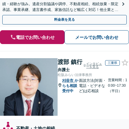
績・経験が強み。遺産分割協議や調停、不動産相続、相続放棄・限定
承認、事業承継、遺言書作成、家族信託など幅広く対応！他士業と連
携して円滑な問題解決を目指します。【初回面談無料】
料金表を見る
電話でお問い合わせ
メールでお問い合わせ
渡部 鎮行
三重県
インタビュ
ーを見る
弁護士
松阪みらい法律事務所
営業時間：1
刈谷市
か
面談方法(対面・
らも相談
電話・ビデオな
0:00~17:30
受付中
ど)は応相談
（平日）
不動産・土地の相続