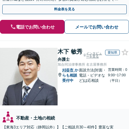
さい。【夜間・休日の相談可能】【駐車場完備】
料金表を見る
電話でお問い合わせ
メールでお問い合わせ
木下 敏秀
愛知県
インタビュ
ーを見る
弁護士
旭合同法律事務所 名古屋事務所
営業時間：0
刈谷市
か
面談方法(対面・
らも相談
電話・ビデオな
9:00~17:00
受付中
ど)は応相談
（平日）
不動産・土地の相続
【東海3エリア対応（静岡以外）】【ご相談月30～40件】豊富な実