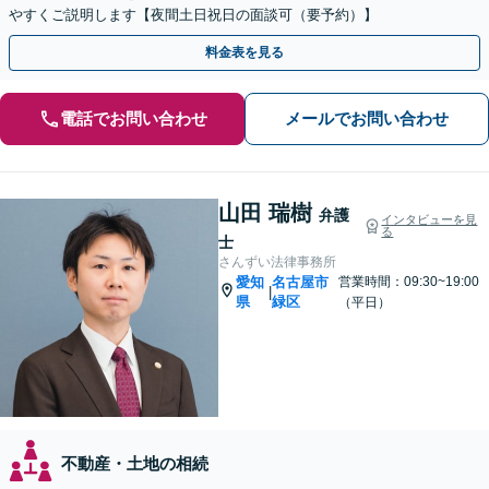
やすくご説明します【夜間土日祝日の面談可（要予約）】
料金表を見る
電話でお問い合わせ
メールでお問い合わせ
山田 瑞樹
弁護
インタビューを見
る
士
さんずい法律事務所
愛知
名古屋市
営業時間：09:30~19:00
|
県
緑区
（平日）
不動産・土地の相続