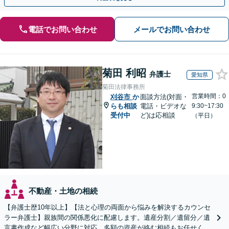
電話でお問い合わせ
メールでお問い合わせ
菊田 利昭
弁護士
愛知県
菊田法律事務所
営業時間：0
刈谷市
か
面談方法(対面・
らも相談
電話・ビデオな
9:30~17:30
受付中
ど)は応相談
（平日）
不動産・土地の相続
【弁護士歴10年以上】【法と心理の両面から悩みを解決するカウンセ
ラー弁護士】親族間の関係悪化に配慮します。遺産分割／遺留分／遺
言書作成など幅広い分野に対応。多額の資産が絡む相続もお任せくだ