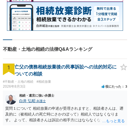
不動産・土地の相続の法律Q&Aランキング
1
亡父の債務相続放棄後の民事訴訟への法的対応に
ついての相談
#不動産・土地の相続
#相続放棄
2026年8月3日
役にたった
3
相続・遺言に強い弁護士
白井 弘昭
弁護士
質問１について 相続放棄の申述が受理されますと、相談者さんは、遡
及的に（被相続人の死亡時にさかのぼって）相続人ではなくなりま
す。 よって、相談者さんは訴訟の相手方にはならなくなるので（明け
渡し請求の対象ではなくなるので）請求棄却となります。 相続放棄受