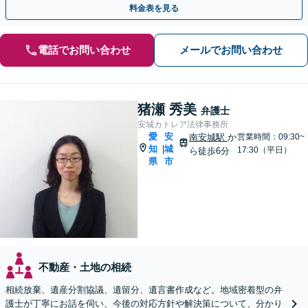
料金表を見る
電話でお問い合わせ
メールでお問い合わせ
猪瀬 秀美
弁護士
安城カトレア法律事務所
愛
安
南安城駅
か
営業時間：09:30~
知
城
|
17:30（平日）
ら徒歩6分
県
市
不動産・土地の相続
相続放棄、遺産分割協議、遺留分、遺言書作成など。地域密着型の弁
護士が丁寧にお話を伺い、今後の対応方針や解決策について、分かり