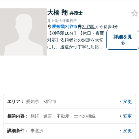
す。法律問題でお困りでした
大橋 翔
ら、お早めにご相談くださ
弁護士
い。【JR在来線「刈谷駅」4
井上剛法律事務所
分】【駐車場あり】
愛知県
刈谷市
刈谷駅
から徒歩3分
|
【刈谷駅10分】【休日・夜間
詳細を見
対応】依頼者との対話を大切
る
にし、迅速かつ丁寧な対応を
行っています。交通事故／不
動産／建築紛争／借金問題／
労働問題など幅広いリーガル
サービスを提供。【駐車場完
備】
エリア
愛知県、刈谷市
変更
相談内容
相続・遺言、不動産・土地の相続
変更
詳細条件
未選択
変更