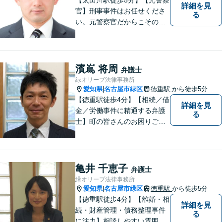
詳細を見
官】刑事事件はお任せくださ
る
い。元警察官だからこその視
点で、有利な解決を目指しま
す。粘り強い交渉を行いま
す。相手側の無理難題に屈す
ることはございません。元警
濱嶌 将周
弁護士
察官の経験を活かした交通事
緑オリーブ法律事務所
故事案対応もいたします。
愛知県
名古屋市緑区
徳重駅
から徒歩5分
|
【徳重駅徒歩4分】【相続／借
詳細を見
金／労働事件に精通する弁護
る
士】町の皆さんのお困りごと
を何でも解決するジェネラリ
スト弁護士。社会の秩序を保
つべく、環境問題やマイナン
バー等の情報問題にも意欲高
亀井 千恵子
弁護士
く取り組みます。お困りごと
緑オリーブ法律事務所
があれば。お気軽にご相談く
愛知県
名古屋市緑区
徳重駅
から徒歩5分
|
ださい。
【徳重駅徒歩4分】【離婚・相
詳細を見
続・財産管理・債務整理事件
る
に注力】相談しやすい雰囲気