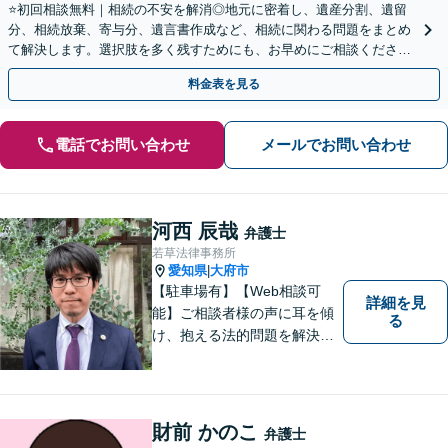
⭐️初回相談無料｜相続の不安を解消◎地元に密着し、遺産分割、遺留
分、相続放棄、寄与分、遺言書作成など、相続に関わる問題をまとめ
て解決します。選択肢を多く残すためにも、お早めにご相談ください
【休日・夜間面談OK】【駐車場あり】
料金表を見る
電話でお問い合わせ
メールでお問い合わせ
河西 辰哉
弁護士
若草法律事務所
愛知県
大府市
|
【駐車場有】【Web相談可
詳細を見
能】ご相談者様の声に耳を傾
る
け、抱える法的問題を解決す
るために全力を尽くします。
どんな困難も共に乗り越え
て、明るい未来へと進みまし
ょう。 地域のみなさまからの
財前 かのこ
弁護士
ご相談、お待ちしておりま