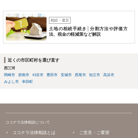
相続・遺言
土地の相続手続き│分割方法や評価方
法、税金の軽減策など解説
近くの市区町村を選び直す
西三河
岡崎市
碧南市
刈谷市
豊田市
安城市
西尾市
知立市
高浜市
みよし市
幸田町
ココナラ法律相談について
ココナラ法律相談とは
ご意見・ご要望