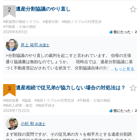
理証明を家庭裁判所で取得し、コピーを答弁書に添えて裁判所に提出
してください。 質問２について 請求棄却を求める答弁書を提出すれ
2
遺産分割協議のやり直し
ば、第１回期日は出席する必要がありません。その日は差支え（用事
があり出席できない）との記載で十分です。 質問３について 弁護士で
#家族間の相続トラブル
#遺産分割
#相続トラブルの代理交渉
はないので、ｍｉｎｔｓでの提出の必要は無いと思います。郵送（期
#不動産・土地の相続
2026年8月5日
役にたった
2
限までに届けばよい）で十分です。 詳細は、書面記載の裁判所書記官
にお問い合わせください。 以上、ご参考まで。
井上 祐司
弁護士
>分割協議のやり直しの裁判を起こすと言われています。 伯母の主張
通り協議書は無効なのでしょうか。 現時点では、遺産分割協議に基
づく不動産登記がされている状況で、分割協議自体の無効を裁判所が
認めたわけではないので、分割協議の効力に影響はありません。 先
方の訴訟の主張及び立証次第ですが、 ・御祖母様の認知能力に関する
医師の意見書、筆跡鑑定 が提出されればその効力が否定される可能性
3
遺産相続で従兄弟が協力しない場合の対処法は？
はありますが、 ・伯母様自身が分割協議に加わっていること ・御祖母
様の意に反する遺産分割協議を行う実益が誰にあったかの立証が困難
#相続放棄
#協議
#相続トラブルの代理交渉
#不動産・土地の相続
であること からすると、実際に遺産分割協議の効力が否定される可能
#相続人調査・確定
#相続手続き
2026年7月22日
役にたった
2
性はそれほど高くない（立証のハードルは非常に高い）ということが
言えると思います。
小杉 和
弁護士
まず前段の質問ですが、その従兄弟の方々を相手方とする遺産分割調