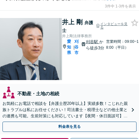
3件中 1-3件を表示
井上 剛
弁護
インタビューを見
る
士
井上剛法律事務所
愛
刈
刈谷駅
か
営業時間：09:00~1
知
谷
|
8:00（平日）
ら徒歩3分
県
市
不動産・土地の相続
お気軽にお電話で相談を【弁護士歴20年以上】実績多数！こじれた親
族トラブルは私にお任せください！司法書士・税理士などの他士業と
の連携も可能。生前対策にも対応しています【夜間・休日面談可】
【完全個室・秘密厳守】
料金表を見る