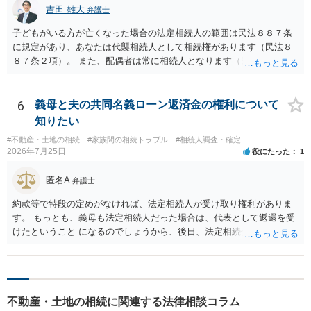
吉田 雄大
弁護士
子どもがいる方が亡くなった場合の法定相続人の範囲は民法８８７条
に規定があり、あなたは代襲相続人として相続権があります（民法８
８７条２項）。 また、配偶者は常に相続人となります（民法８９０
条）。 「祖父の子供３人」の方の配偶者がご健在であれば、その方に
も相続権があります。つまり、孫５人に加えて「おじ又はおば」にも
相続権がある可能性があります。
6
義母と夫の共同名義ローン返済金の権利について
知りたい
#不動産・土地の相続
#家族間の相続トラブル
#相続人調査・確定
2026年7月25日
役にたった
1
匿名A
弁護士
約款等で特段の定めがなければ、法定相続人が受け取り権利がありま
す。 もっとも、義母も法定相続人だった場合は、代表として返還を受
けたということ になるのでしょうから、後日、法定相続分に基づいて
精算を求めることは可能と思います。
不動産・土地の相続に関連する法律相談コラム