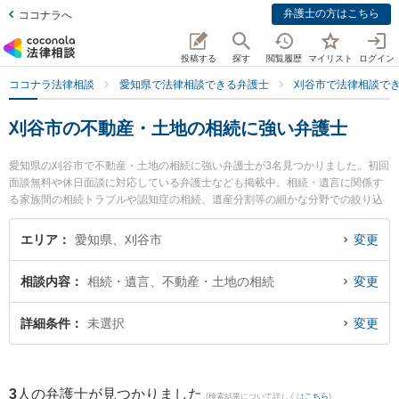
弁護士の方はこちら
ココナラへ
投稿する
探す
閲覧履歴
マイリスト
ログイン
ココナラ法律相談
愛知県で法律相談できる弁護士
刈谷市で法律相談で
刈谷市の不動産・土地の相続に強い弁護士
愛知県の刈谷市で不動産・土地の相続に強い弁護士が3名見つかりました。初回
面談無料や休日面談に対応している弁護士なども掲載中。相続・遺言に関係す
る家族間の相続トラブルや認知症の相続、遺産分割等の細かな分野での絞り込
み検索もでき便利です。特に井上剛法律事務所の井上 剛弁護士や井上剛法律事
務所の山角 淳弁護士、井上剛法律事務所の大橋 翔弁護士のプロフィール情報や
エリア
愛知県、刈谷市
変更
弁護士費用、強みなどが注目されています。『刈谷市で土日や夜間に発生した
不動産・土地の相続のトラブルを今すぐに弁護士に相談したい』『不動産・土
相談内容
相続・遺言、不動産・土地の相続
変更
地の相続のトラブル解決の実績豊富な近くの弁護士を検索したい』『初回相談
無料で不動産・土地の相続を法律相談できる刈谷市内の弁護士に相談予約した
い』などでお困りの相談者さんにおすすめです。
詳細条件
未選択
変更
3
人の弁護士が見つかりました
(検索結果について詳しくは
こちら
)