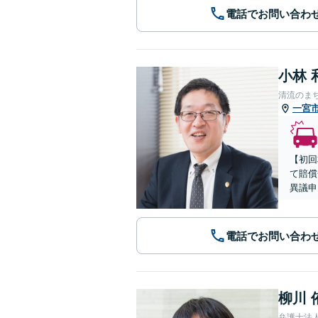
電話でお問い合わ
小林 
清流のま
一宮
【初回
て賠償
異議申
電話でお問い合わ
柳川 
弁護士法