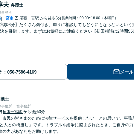
淳夫
弁護士
律事務所
県
一宮市
尾張一宮駅
から徒歩6分
営業時間：09:00~18:00（木曜日）
|
宮駅6分】たくさん傷付き、周りに相談してもどうにもならないという
決を目指します。まずはお気軽にご連絡ください【初回相談は2時間55
せ
メール
弁護士
事務所 一宮事務所
尾張一宮駅
から徒歩3分
、市民の皆さまのために法律サービスを提供したい」との思いで、事務
法と人との橋渡し」です。トラブルや紛争に悩まされたとき、ご自身の力
律の力があなたをお助けします。