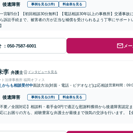
後遺障害
事例を見る(1件)
料金表を見る
一宮駅5分】【初回相談30分無料】【電話相談30年以上の事務所】交通事故
ら訴訟手続まで、被害者の方が正当な補償を受けられるよう丁寧にサポート
】
せ
メー
朱李
弁護士
インタビューを見る
ート法律事務所 福岡オフィス
市
からも相談受付中
面談方法(対面・電話・ビデオなど)は応相談
営業時間：09:0
後遺障害
事例を見る(1件)
料金表を見る
不要／全国対応】相談料・着手金0円で適正な慰謝料獲得から後遺障害認定
応にお困りの方も、経験豊富な弁護士が最後まで強気の交渉を行います。【全