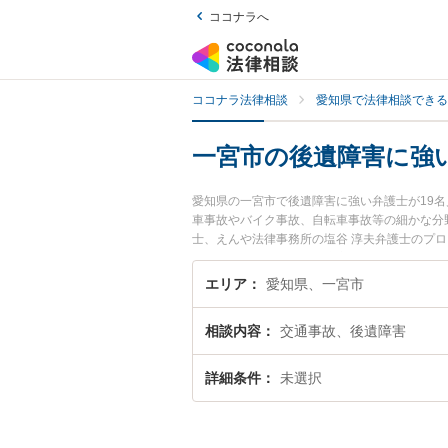
ココナラへ
ココナラ法律相談
愛知県で法律相談できる
一宮市の後遺障害に強
愛知県の一宮市で後遺障害に強い弁護士が19
車事故やバイク事故、自転車事故等の細かな分
士、えんや法律事務所の塩谷 淳夫弁護士のプ
士に相談したい』『後遺障害のトラブル解決の
困りの相談者さんにおすすめです。
エリア
愛知県、一宮市
相談内容
交通事故、後遺障害
詳細条件
未選択