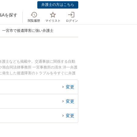
弁護士の方はこちら
&Aを探す
閲覧履歴
マイリスト
ログイン
一宮市で後遺障害に強い弁護士
弁護士なども掲載中。交通事故に関係する自動
旭合同法律事務所 一宮事務所の清水 洋一弁護
に発生した後遺障害のトラブルを今すぐに弁護
る一宮市内の弁護士に相談予約したい』などでお
変更
変更
変更