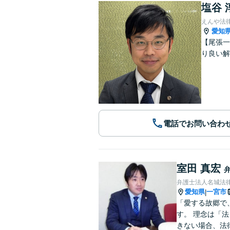
塩谷 
えんや法
愛知
【尾張一
り良い解
電話でお問い合わ
室田 真宏
弁護士法人名城法律
愛知県
一宮市
|
「愛する故郷で
す。 理念は「
きない場合、法