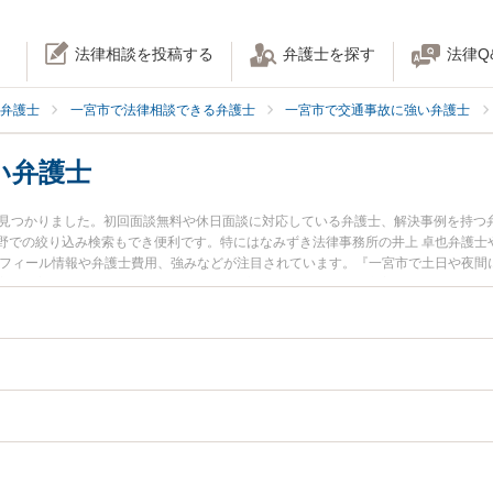
法律相談を投稿する
弁護士を探す
法律Q
弁護士
一宮市で法律相談できる弁護士
一宮市で交通事故に強い弁護士
い弁護士
名見つかりました。初回面談無料や休日面談に対応している弁護士、解決事例を持つ
野での絞り込み検索もでき便利です。特にはなみずき法律事務所の井上 卓也弁護士や
ロフィール情報や弁護士費用、強みなどが注目されています。『一宮市で土日や夜間
実績豊富な近くの弁護士を検索したい』『初回相談無料で後遺障害を法律相談でき