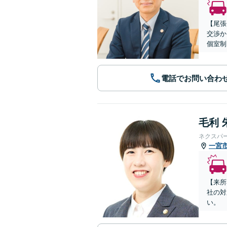
【尾張
交渉か
個室制
電話でお問い合わ
毛利 
ネクスパ
一宮
【来所
社の対
い。