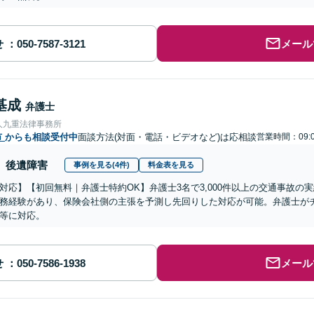
せ
メール
基成
弁護士
人九重法律事務所
市
からも相談受付中
面談方法(対面・電話・ビデオなど)は応相談
営業時間：09:0
後遺障害
事例を見る(4件)
料金表を見る
対応】【初回無料｜弁護士特約OK】弁護士3名で3,000件以上の交通事故の
務経験があり、保険会社側の主張を予測し先回りした対応が可能。弁護士が
等に対応。
せ
メール