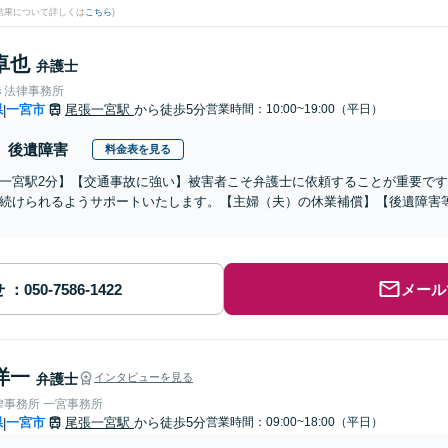
結果について詳しくは
こちら
)
卓也
弁護士
き法律事務所
県
一宮市
尾張一宮駅
から徒歩5分
営業時間：10:00~19:00（平日）
|
後遺障害
料金表を見る
一宮駅2分】【交通事故に強い】被害者こそ弁護士に依頼することが重要で
続けられるようサポートいたします。【主婦（夫）の休業補償】【後遺障害
せ
メール
洋一
弁護士
インタビューを見る
律事務所 一宮事務所
県
一宮市
尾張一宮駅
から徒歩5分
営業時間：09:00~18:00（平日）
|