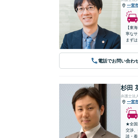
一宮
【東海
寧なサ
まずは
電話でお問い合わ
杉田 
弁護士法
一宮
★全国
交渉、
談・着