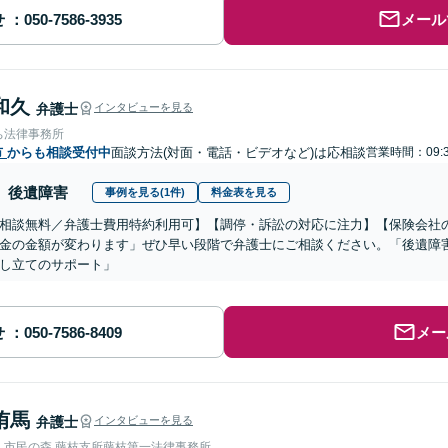
せ
メール
和久
弁護士
インタビューを見る
ち法律事務所
市
からも相談受付中
面談方法(対面・電話・ビデオなど)は応相談
営業時間：09:3
後遺障害
事例を見る(1件)
料金表を見る
相談無料／弁護士費用特約利用可】【調停・訴訟の対応に注力】【保険会社
金の金額が変わります」ぜひ早い段階で弁護士にご相談ください。「後遺障
し立てのサポート」
せ
メー
侑馬
弁護士
インタビューを見る
人市民の森 藤枝支所藤枝第一法律事務所