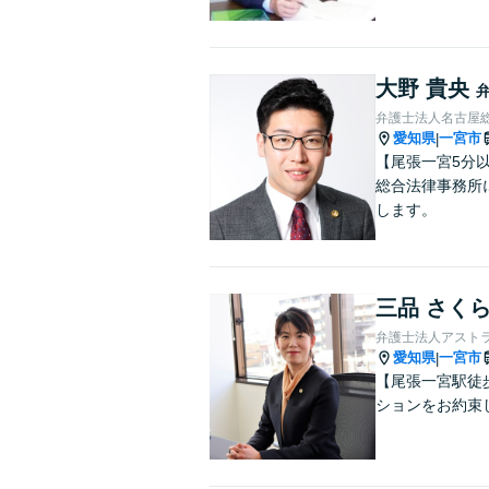
大野 貴央
弁護士法人名古屋
愛知県
一宮市
|
【尾張一宮5分
総合法律事務所
します。
三品 さく
弁護士法人アスト
愛知県
一宮市
|
【尾張一宮駅徒
ションをお約束