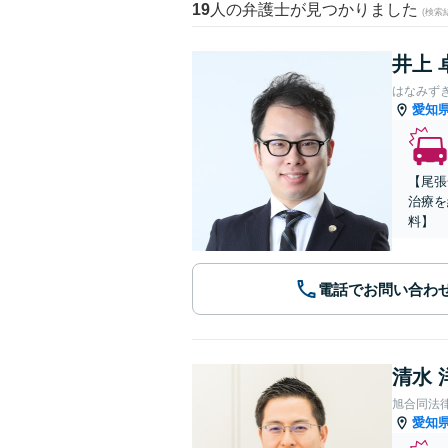
19
人の弁護士が見つかりました
(検索
井上 
はなみず
愛知
【尾張
治療を
料】
電話でお問い合わ
清水 
旭合同法
愛知