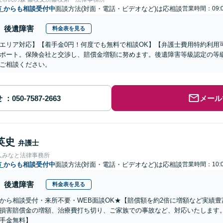
市
からも相談受付中
面談方法(対面・電話・ビデオなど)は応相談
営業時間：09:0
後遺障害
料金表を見る
エリア対応】【着手金0円！何度でも無料で相談OK】【弁護士費用特約利用
ポート。保険会社と交渉し、賠償金増額に努めます。後遺障害等級認定の等
ご相談ください。
せ
メール
英史
弁護士
人みなと法律事務所
市
からも相談受付中
面談方法(対面・電話・ビデオなど)は応相談
営業時間：10:0
後遺障害
料金表を見る
から相談受付・来所不要・WEB面談OK★【賠償額を約2倍に増額など実績豊
損害賠償金の増額、治療費打ち切り、ご家族での事故など、対応いたします
手金無料】