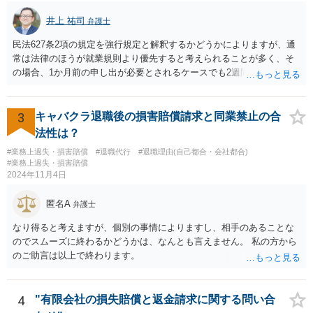
井上 祐司
弁護士
民法627条2項の規定を強行規定と解釈するかどうかによりますが、通
常は法律のほうが就業規則より優先すると考えられることが多く、そ
の場合、1か月前の申し出が必要とされるケースでも2週間前の退職予
告で退職の効果が生じると考えられます。 もっとも、退職1か月前の
申し出は世間のあらゆる業種で広く採用されたルールであり、それ自
体が不合理と判断されるようなものではないため、就業規則・退職金
3
キャバクラ退職後の損害賠償請求と同業禁止の合
規程において「正当な理由なく会社の承認を得ずに退職した場合や引
法性は？
継ぎを行わずに退職した場合に退職金を減額ないし不支給とする」旨
#業務上過失・損害賠償
#退職代行
#退職理由(自己都合・会社都合)
の条項が設けられている場合、その制約を受けることは考えられま
#業務上過失・損害賠償
す。
2024年11月4日
匿名A
弁護士
なり得ると考えますが、個別の事情によりますし、相手のあることな
のでスムーズに終わるかどうかは、なんとも言えません。 私の方から
のご助言は以上で終わります。
4
"有限会社の損失賠償と返金請求に関する問い合