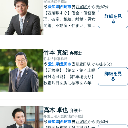
安藤法律事務所
愛知県
西尾市
西尾駅
から徒歩2分
|
【西尾駅すぐ】借金・債務整
詳細を見
理、破産、相続、離婚・男女
る
問題、不動産・住まい、損害
賠償など、様々な問題に対応
します。地域に根差した法律
事務所。【個室対応】
竹本 真紀
弁護士
竹本法律事務所
愛知県
豊田市
新豊田駅
から徒歩6分
|
【元検事】【第２・第４土曜
詳細を見
日対応可能】【駐車場あり】
る
秋霜烈日を胸に検事を８年，
ひまわりを胸に青森で弁護士
を１８年，そして豊田市に戻
りました。皆様の生活に寄り
添い，「この地域」の方々の
髙木 卓也
弁護士
悩みに対して一緒に解決を目
弁護士法人坂田法律事務所
指したいと思います。お待ち
愛知県
西尾市
西尾駅
から徒歩3分
|
しております。
【時間外相談の対応可能】一