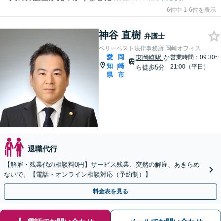
6件中 1-6件を表示
神谷 直樹
弁護士
ベリーベスト法律事務所 岡崎オフィス
愛
岡
東岡崎駅
か
営業時間：09:30~
知
崎
|
21:00（平日）
ら徒歩5分
県
市
退職代行
【解雇・残業代の相談料0円】サービス残業、突然の解雇、あきらめ
ないで。【電話・オンライン相談対応（予約制）】
料金表を見る