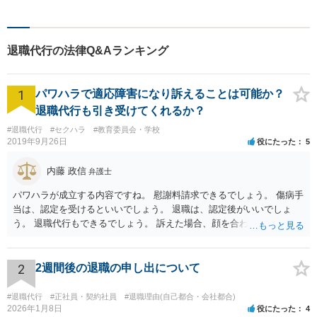
で困ったことがあれば、ご相
談ください。【駐車場あり】
退職代行の法律Q&Aランキング
1
パワハラで適応障害になり訴えることは可能か？
退職代行も引き受けてくれるか？
#退職代行
#セクハラ
#教育委員会・学校
2019年9月26日
役にたった
5
内藤 政信
弁護士
パワハラが成立する内容ですね。 慰謝料請求できるでしょう。 傷病手
当は、認定を受けるといいでしょう。 退職は、認定後がいいでしょ
う。 退職代行もできるでしょう。 訴えた場合、顔を合わすことは、あ
るかもしれません。 そのときは、弁護士も一緒ですから、いまより恐
れは 減じて来るでしょう。
2
2週間後の退職の申し出について
#退職代行
#正社員・契約社員
#退職理由(自己都合・会社都合)
2026年1月8日
役にたった
4