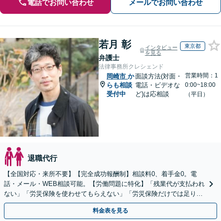
電話でお問い合わせ
メールでお問い合わせ
若月 彰
東京都
インタビュー
を見る
弁護士
法律事務所クレシェンド
営業時間：1
岡崎市
か
面談方法(対面・
らも相談
電話・ビデオな
0:00~18:00
受付中
ど)は応相談
（平日）
退職代行
【全国対応・来所不要】【完全成功報酬制】相談料0、着手金0。電
話・メール・WEB相談可能。【労働問題に特化】「残業代が支払われ
ない」「労災保険を使わせてもらえない」「労災保険だけでは足りな
い。損害賠償請求したい」など労働問題はお任せを。
料金表を見る