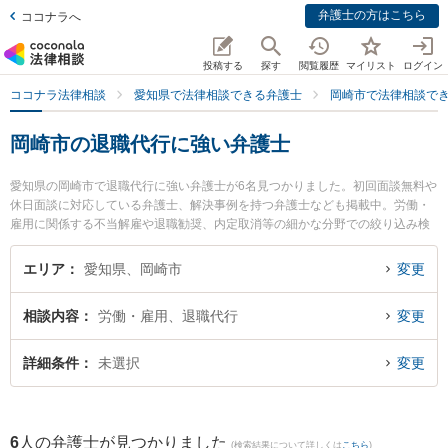
弁護士の方はこちら
ココナラへ
投稿する
探す
閲覧履歴
マイリスト
ログイン
ココナラ法律相談
愛知県で法律相談できる弁護士
岡崎市で法律相談で
岡崎市の退職代行に強い弁護士
愛知県の岡崎市で退職代行に強い弁護士が6名見つかりました。初回面談無料や
休日面談に対応している弁護士、解決事例を持つ弁護士なども掲載中。労働・
雇用に関係する不当解雇や退職勧奨、内定取消等の細かな分野での絞り込み検
索もでき便利です。特にベリーベスト法律事務所 岡崎オフィスの神谷 直樹弁護
士や旭合同法律事務所 岡崎事務所の林 太郎弁護士、永谷和之法律事務所の永谷
エリア
愛知県、岡崎市
変更
和之弁護士のプロフィール情報や弁護士費用、強みなどが注目されています。
『岡崎市で土日や夜間に発生した退職代行のトラブルを今すぐに弁護士に相談
相談内容
労働・雇用、退職代行
変更
したい』『退職代行のトラブル解決の実績豊富な近くの弁護士を検索したい』
『初回相談無料で退職代行を法律相談できる岡崎市内の弁護士に相談予約した
い』などでお困りの相談者さんにおすすめです。
詳細条件
未選択
変更
6
人の弁護士が見つかりました
(検索結果について詳しくは
こちら
)