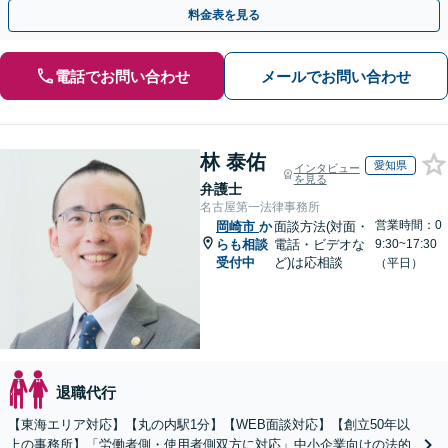
さまもぜひご相談ください【電話相談可】【法テラス可】
料金表を見る
電話でお問い合わせ
メールでお問い合わせ
林 泰佑
愛知県
インタビュー
を見る
弁護士
名古屋第一法律事務所
営業時間：0
岡崎市
か
面談方法(対面・
らも相談
電話・ビデオな
9:30~17:30
受付中
ど)は応相談
（平日）
退職代行
【東海エリア対応】【丸の内駅1分】【WEB面談対応】【創立50年以
上の事務所】「労働者側・使用者側双方に対応」中小企業向けの法的