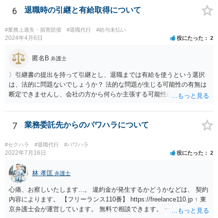
6
退職時の引継と有給取得について
#業務上過失・損害賠償
#退職代行
#給与未払い
2024年4月6日
役にたった
2
匿名B
弁護士
〉引継書の提出を持って引継とし、退職までは有給を使うという選択
は、法的に問題ないでしょうか？ 法的な問題が生じる可能性の有無は
断定できませんし、会社の方から何らか主張する可能性はあります。
しかし、現実に損害賠償責任を負うことは、ほとんど考えられませ
ん。 それよりも、書いておられる事情がある場合は、いつ、どのよう
な方法で、退職の意思及び退職日まで全日有給休暇を使用することを
7
業務委託先からのパワハラについて
会社に伝えるかが、問題になるかもしれないです。 場合よっては退職
代行の利用などもご検討なさってください。
#セクハラ
#退職代行
#パワハラ
2022年7月16日
役にたった
2
林 孝匡
弁護士
心痛、お察しいたします...。 違約金が発生するかどうかなどは、 契約
内容によります。 【フリーランス110番】 https://freelance110.jp ↑ 東
京弁護士会が運営しています。 無料で相談できます。 一度、ご相談す