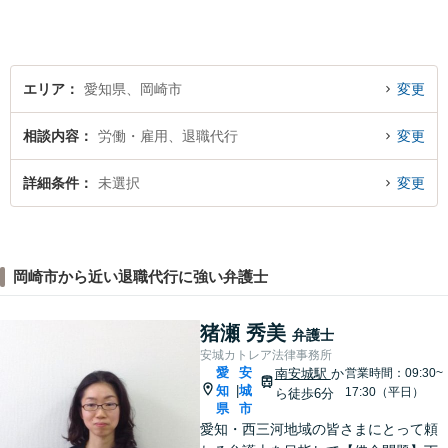
り。】【土日対応（要予
約）】
エリア
愛知県、岡崎市
変更
相談内容
労働・雇用、退職代行
変更
詳細条件
未選択
変更
岡崎市から近い退職代行に強い弁護士
猪瀬 秀美
弁護士
安城カトレア法律事務所
愛
安
南安城駅
か
営業時間：09:30~
知
城
|
17:30（平日）
ら徒歩6分
県
市
愛知・西三河地域の皆さまにとって頼