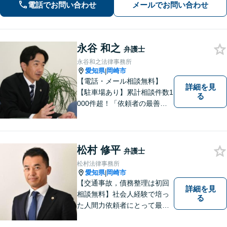
籍】【駐車場２台分あり】
電話でお問い合わせ
メールでお問い合わせ
永谷 和之
弁護士
永谷和之法律事務所
愛知県
岡崎市
|
【電話・メール相談無料】
詳細を見
【駐車場あり】累計相談件数1
る
000件超！「依頼者の最善の
利益を追求する」がモットー
です。依頼者様目線で、ベス
トな解決を考え抜きます。お
気軽にご相談ください！【完
松村 修平
弁護士
全個室対応】
松村法律事務所
愛知県
岡崎市
|
【交通事故，債務整理は初回
詳細を見
相談無料】社会人経験で培っ
る
た人間力依頼者にとって最大
の満足を。電通に７年勤めて