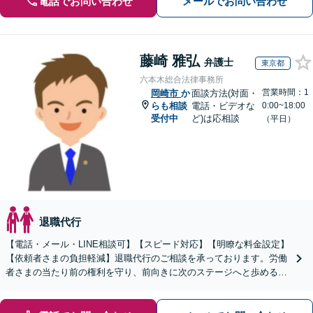
電話でお問い合わせ
メールでお問い合わせ
藤崎 雅弘
弁護士
東京都
六本木総合法律事務所
営業時間：1
岡崎市
か
面談方法(対面・
らも相談
電話・ビデオな
0:00~18:00
受付中
ど)は応相談
（平日）
退職代行
【電話・メール・LINE相談可】【スピード対応】【明瞭な料金設定】
【依頼者さまの負担軽減】退職代行のご相談を承っております。労働
者さまの当たり前の権利を守り、前向きに次のステージへと歩めるよ
う全力でサポートいたします。