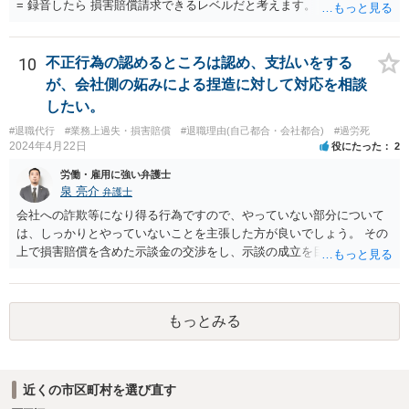
= 録音したら 損害賠償請求できるレベルだと考えます。 ━━━━━━
━━━ ▼ ご参考になればと ━━━━━━━━━ ・証拠の集め方 ・訴
え方 ・パワハラ裁判例については、 私がブログを書いています。 プ
ロフィールのリンクから飛べます。 ご参考になれば幸いです。
10
不正行為の認めるところは認め、支払いをする
が、会社側の妬みによる捏造に対して対応を相談
したい。
#退職代行
#業務上過失・損害賠償
#退職理由(自己都合・会社都合)
#過労死
2024年4月22日
役にたった
2
労働・雇用に強い弁護士
泉 亮介
弁護士
会社への詐欺等になり得る行為ですので、やっていない部分について
は、しっかりとやっていないことを主張した方が良いでしょう。 その
上で損害賠償を含めた示談金の交渉をし、示談の成立を目指す必要が
あるでしょう。
もっとみる
近くの市区町村を選び直す