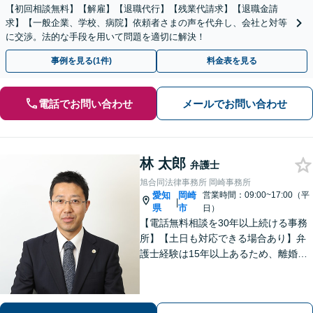
【初回相談無料】【解雇】【退職代行】【残業代請求】【退職金請
求】【一般企業、学校、病院】依頼者さまの声を代弁し、会社と対等
に交渉。法的な手段を用いて問題を適切に解決！
事例を見る(1件)
料金表を見る
電話でお問い合わせ
メールでお問い合わせ
林 太郎
弁護士
旭合同法律事務所 岡崎事務所
愛知
岡崎
営業時間：09:00~17:00（平
|
県
市
日）
【電話無料相談を30年以上続ける事務
所】【土日も対応できる場合あり】弁
護士経験は15年以上あるため、離婚・
男女トラブル、相続問題、借金問題な
ど幅広く対応できます！交渉や調停も
全てお任せください【弁護士21名在