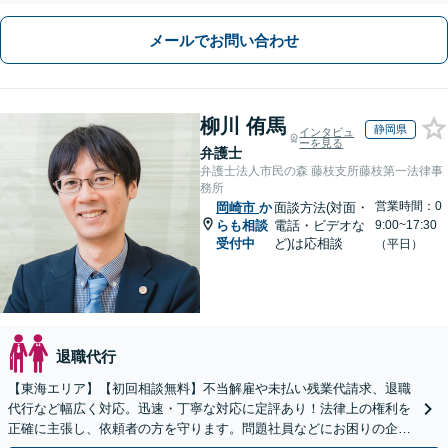
メールでお問い合わせ
柳川 侑馬
静岡県
インタビュ
ーを見る
弁護士
弁護士法人市民の森 藤枝支所藤枝第一法律事
務所
営業時間：0
岡崎市
か
面談方法(対面・
らも相談
電話・ビデオな
9:00~17:30
受付中
ど)は応相談
（平日）
退職代行
【東海エリア】【初回相談無料】不当解雇や未払い残業代請求、退職
代行など幅広く対応。迅速・丁寧な対応に定評あり！法律上の権利を
正確に主張し、依頼者の方を守ります。問題社員などにお困りの企業