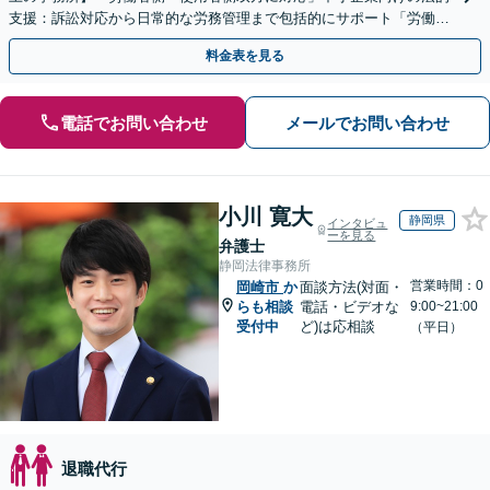
支援：訴訟対応から日常的な労務管理まで包括的にサポート「労働者
側：残業代請求や退職など対応」【休日・夜間相談可】
料金表を見る
電話でお問い合わせ
メールでお問い合わせ
小川 寛大
静岡県
インタビュ
ーを見る
弁護士
静岡法律事務所
営業時間：0
岡崎市
か
面談方法(対面・
らも相談
電話・ビデオな
9:00~21:00
受付中
ど)は応相談
（平日）
退職代行