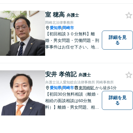
いた経験を活かして顧客満足
を追求する弁護士です。
室 穂高
弁護士
岡崎北法律事務所
愛知県
岡崎市
|
【初回相談３０分無料】離
詳細を見
婚・男女問題・労働問題・刑
る
事事件はお任せ下さい。地域
の方のお悩みをお聞きし、解
決までお手伝いいたします。
安井 孝侑記
弁護士
弁護士法人愛知総合法律事務所 岡崎事務所
愛知県
岡崎市
東岡崎駅
から徒歩1分
|
【初回30分無料相談（離婚・
詳細を見
相続の面談相談は60分無
る
料）】離婚・男女問題、相
続、労働、顧問契約など幅広
く対応しています。【名鉄東
岡崎駅徒歩1分 提携駐車場あ