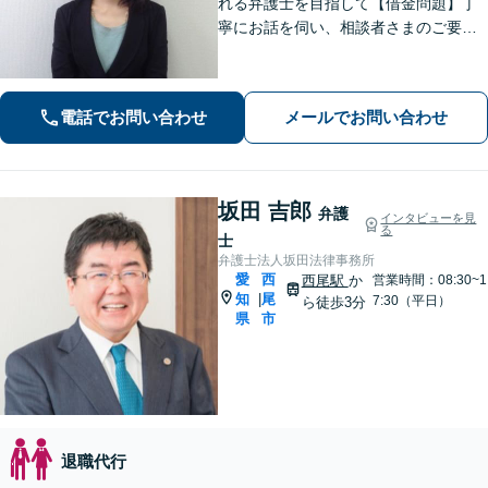
れる弁護士を目指して【借金問題】丁
寧にお話を伺い、相談者さまのご要望
に沿った解決を目指します【離婚問
題】女性弁護士だから気付ける細やか
な配慮のある解決策をご提案します
電話でお問い合わせ
メールでお問い合わせ
【お子さま連れのご相談可】
坂田 吉郎
弁護
インタビューを見
る
士
弁護士法人坂田法律事務所
愛
西
西尾駅
か
営業時間：08:30~1
知
尾
|
7:30（平日）
ら徒歩3分
県
市
退職代行