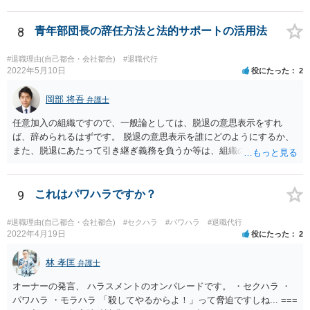
ることを検討してみてください。 かりに違約金が発生するとしても、
「パワハラしてたよね」という材料で 減額交渉も可能かもしれませ
ん。
8
青年部団長の辞任方法と法的サポートの活用法
#退職理由(自己都合・会社都合)
#退職代行
2022年5月10日
役にたった
2
岡部 将吾
弁護士
任意加入の組織ですので、一般論としては、脱退の意思表示をすれ
ば、辞められるはずです。 脱退の意思表示を誰にどのようにするか、
また、脱退にあたって引き継ぎ義務を負うか等は、組織の実態等を踏
まえて個別的に判断する必要があります。 弁護士に直接相談すれば、
もう少し具体的な対応方法についてアドバイスを受けられると思いま
す。
9
これはパワハラですか？
#退職理由(自己都合・会社都合)
#セクハラ
#パワハラ
#退職代行
2022年4月19日
役にたった
2
林 孝匡
弁護士
オーナーの発言、 ハラスメントのオンパレードです。 ・セクハラ ・
パワハラ ・モラハラ 「殺してやるからよ！」って脅迫ですしね... ===