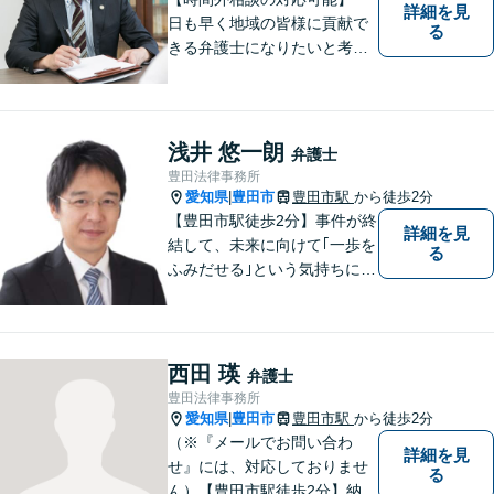
詳細を見
日も早く地域の皆様に貢献で
る
きる弁護士になりたいと考え
ておりますので宜しくお願い
いたします。【名鉄西尾駅か
ら徒歩3分】お気軽にご相談く
ださい
浅井 悠一朗
弁護士
豊田法律事務所
愛知県
豊田市
豊田市駅
から徒歩2分
|
【豊田市駅徒歩2分】事件が終
詳細を見
結して、未来に向けて｢一歩を
る
ふみだせる｣という気持ちに向
けて尽力します。皆様に寄り
添い、的確なアドバイスを行
うよう務めています。費用面
のご不安はご相談ください。
西田 瑛
弁護士
【法テラス利用可※ご利用要
豊田法律事務所
件あり】
愛知県
豊田市
豊田市駅
から徒歩2分
|
（※『メールでお問い合わ
詳細を見
せ』には、対応しておりませ
る
ん）【豊田市駅徒歩2分】納得