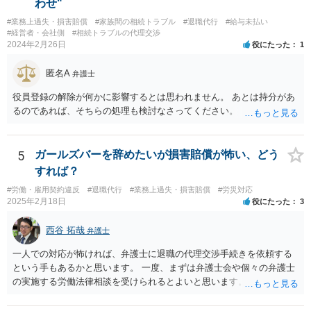
わせ"
#業務上過失・損害賠償
#家族間の相続トラブル
#退職代行
#給与未払い
#経営者・会社側
#相続トラブルの代理交渉
2024年2月26日
役にたった
1
匿名A
弁護士
役員登録の解除が何かに影響するとは思われません。 あとは持分があ
るのであれば、そちらの処理も検討なさってください。
5
ガールズバーを辞めたいが損害賠償が怖い、どう
すれば？
#労働・雇用契約違反
#退職代行
#業務上過失・損害賠償
#労災対応
2025年2月18日
役にたった
3
西谷 拓哉
弁護士
一人での対応が怖ければ、弁護士に退職の代理交渉手続きを依頼する
という手もあるかと思います。 一度、まずは弁護士会や個々の弁護士
の実施する労働法律相談を受けられるとよいと思います。