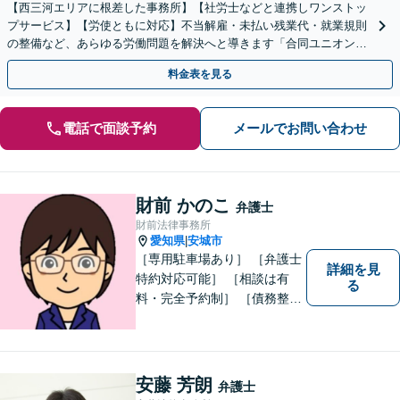
【西三河エリアに根差した事務所】【社労士などと連携しワンストッ
プサービス】【労使ともに対応】不当解雇・未払い残業代・就業規則
の整備など、あらゆる労働問題を解決へと導きます「合同ユニオン」
との交渉を代理した経験あり【休日・夜間相談あり】
料金表を見る
電話で面談予約
メールでお問い合わせ
財前 かのこ
弁護士
財前法律事務所
愛知県
安城市
|
［専用駐車場あり］ ［弁護士
詳細を見
特約対応可能］ ［相談は有
る
料・完全予約制］ ［債務整理
のご相談のみ初回無料］ かか
りつけ医のような信頼でき頼
りになる街の法律家を目指し
ています。 暮らしのトラブ
安藤 芳朗
弁護士
ル、まずはご相談ください。