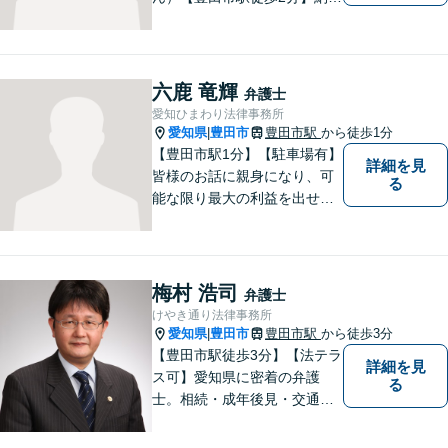
のいく選択ができるよう、し
っかりと話を聞き、一緒に考
えていく姿勢を大切にしてい
ます。【分割払い対応・法テ
六鹿 竜輝
弁護士
ラス利用可能】費用面のご不
愛知ひまわり法律事務所
安はご相談ください。
愛知県
豊田市
豊田市駅
から徒歩1分
|
【豊田市駅1分】【駐車場有】
詳細を見
皆様のお話に親身になり、可
る
能な限り最大の利益を出せる
よう尽力いたします。離婚／
相続／交通事故／借金／イン
ターネットなど、法律問題で
お困りの方はなんでもご相談
梅村 浩司
弁護士
ください。先を見据えた解決
けやき通り法律事務所
策をご提案いたします。
愛知県
豊田市
豊田市駅
から徒歩3分
|
【豊田市駅徒歩3分】【法テラ
詳細を見
ス可】愛知県に密着の弁護
る
士。相続・成年後見・交通事
故・離婚・債務整理・過払
金・労働災害など、身の回り